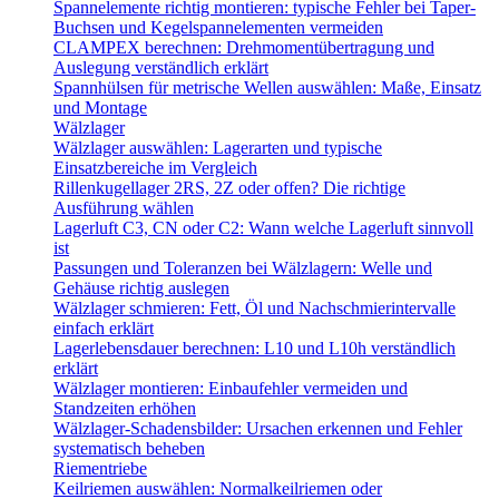
Spannelemente richtig montieren: typische Fehler bei Taper-
Buchsen und Kegelspannelementen vermeiden
CLAMPEX berechnen: Drehmomentübertragung und
Auslegung verständlich erklärt
Spannhülsen für metrische Wellen auswählen: Maße, Einsatz
und Montage
Wälzlager
Wälzlager auswählen: Lagerarten und typische
Einsatzbereiche im Vergleich
Rillenkugellager 2RS, 2Z oder offen? Die richtige
Ausführung wählen
Lagerluft C3, CN oder C2: Wann welche Lagerluft sinnvoll
ist
Passungen und Toleranzen bei Wälzlagern: Welle und
Gehäuse richtig auslegen
Wälzlager schmieren: Fett, Öl und Nachschmierintervalle
einfach erklärt
Lagerlebensdauer berechnen: L10 und L10h verständlich
erklärt
Wälzlager montieren: Einbaufehler vermeiden und
Standzeiten erhöhen
Wälzlager-Schadensbilder: Ursachen erkennen und Fehler
systematisch beheben
Riementriebe
Keilriemen auswählen: Normalkeilriemen oder