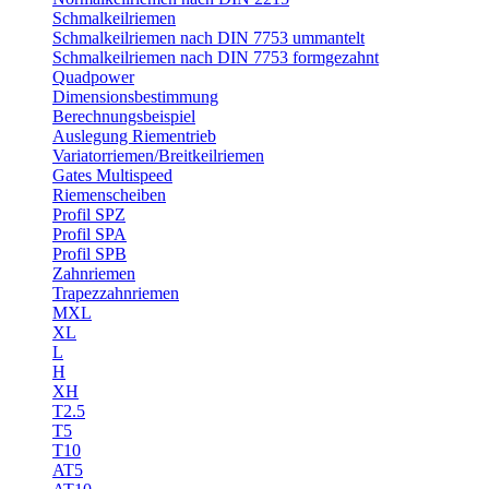
Schmalkeilriemen
Schmalkeilriemen nach DIN 7753 ummantelt
Schmalkeilriemen nach DIN 7753 formgezahnt
Quadpower
Dimensionsbestimmung
Berechnungsbeispiel
Auslegung Riementrieb
Variatorriemen/Breitkeilriemen
Gates Multispeed
Riemenscheiben
Profil SPZ
Profil SPA
Profil SPB
Zahnriemen
Trapezzahnriemen
MXL
XL
L
H
XH
T2.5
T5
T10
AT5