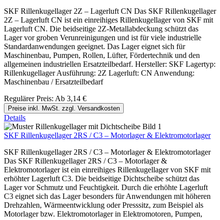
SKF Rillenkugellager 2Z – Lagerluft CN Das SKF Rillenkugellager
2Z – Lagerluft CN ist ein einreihiges Rillenkugellager von SKF mit
Lagerluft CN. Die beidseitige 2Z-Metallabdeckung schützt das
Lager vor groben Verunreinigungen und ist für viele industrielle
Standardanwendungen geeignet. Das Lager eignet sich für
Maschinenbau, Pumpen, Rollen, Lüfter, Fördertechnik und den
allgemeinen industriellen Ersatzteilbedarf. Hersteller: SKF Lagertyp:
Rillenkugellager Ausführung: 2Z Lagerluft: CN Anwendung:
Maschinenbau / Ersatzteilbedarf
Regulärer Preis:
Ab
3,14 €
Preise inkl. MwSt. zzgl. Versandkosten
Details
SKF Rillenkugellager 2RS / C3 – Motorlager & Elektromotorlager
SKF Rillenkugellager 2RS / C3 – Motorlager & Elektromotorlager
Das SKF Rillenkugellager 2RS / C3 – Motorlager &
Elektromotorlager ist ein einreihiges Rillenkugellager von SKF mit
erhöhter Lagerluft C3. Die beidseitige Dichtscheibe schützt das
Lager vor Schmutz und Feuchtigkeit. Durch die erhöhte Lagerluft
C3 eignet sich das Lager besonders für Anwendungen mit höheren
Drehzahlen, Wärmeentwicklung oder Presssitz, zum Beispiel als
Motorlager bzw. Elektromotorlager in Elektromotoren, Pumpen,