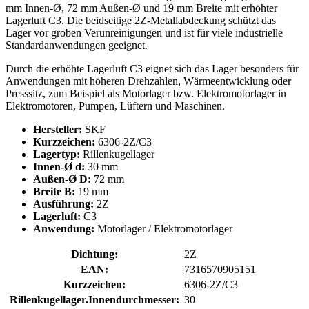
mm Innen-Ø, 72 mm Außen-Ø und 19 mm Breite mit erhöhter
Lagerluft C3. Die beidseitige 2Z-Metallabdeckung schützt das
Lager vor groben Verunreinigungen und ist für viele industrielle
Standardanwendungen geeignet.
Durch die erhöhte Lagerluft C3 eignet sich das Lager besonders für
Anwendungen mit höheren Drehzahlen, Wärmeentwicklung oder
Presssitz, zum Beispiel als Motorlager bzw. Elektromotorlager in
Elektromotoren, Pumpen, Lüftern und Maschinen.
Hersteller:
SKF
Kurzzeichen:
6306-2Z/C3
Lagertyp:
Rillenkugellager
Innen-Ø d:
30 mm
Außen-Ø D:
72 mm
Breite B:
19 mm
Ausführung:
2Z
Lagerluft:
C3
Anwendung:
Motorlager / Elektromotorlager
Dichtung:
2Z
EAN:
7316570905151
Kurzzeichen:
6306-2Z/C3
Rillenkugellager.Innendurchmesser:
30