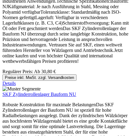
industriellen Anwendungen.Technische Spezifikationen:Bauform:
NJKäfigmaterial: Je nach Ausführung in Stahl, Messing oder
Polyamid verfügbarToleranzklasse: Standardmäßig nach ISO-
Normen gefertigtLagerluft: Verfügbar in verschiedenen
Lagerluftklassen (z. B. C3, C4)Schmierstoffversorgung: Kann mit
Öl oder Fett geschmiert werdenDas SKF Zylinderrollenlager der
Bauform NJ überzeugt durch seine langlebige Konstruktion, hohe
Präzision und hervorragende Leistung in anspruchsvollen
Industrieanwendungen. Vertrauen Sie auf SKF, einen weltweit
führenden Hersteller von Wälzlagern und Antriebstechnik.Jetzt
online kaufen und von höchster Qualität und international
wettbewerbsfähigen Preisen profitieren!
Regulärer Preis:
Ab
30,80 €
Preise inkl. MwSt. zzgl. Versandkosten
Details
SKF Zylinderrollenlager Bauform NU
Robuste Konstruktion für maximale BelastungenDas SKF
Zylinderrollenlager der Bauform NU ist speziell für hohe
Radialbelastungen ausgelegt. Dank der zylindrischen Wälzkörper
aus hochfestem Wälzlagerstahl bietet es eine große Kontaktfläche
und sorgt somit für eine optimale Lastverteilung. Die Lagerringe
bestehen aus einsatzgehärtetem Stahl, der für eine hohe