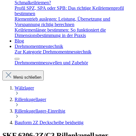
Schmalkeilriemen?
Profil SPZ, SPA oder SPB: Das richtige Keilriemenprofil
bestimmen
Riementrieb auslegen: Leistung, Übersetzung und
Vorspannung richtig berechnen
Keilriemenlänge bestimmen: So funktioniert die
Dimensionsbestimmung in der Praxis
Blog
Drehmomentmesstechnik
Zur Kategorie Drehmomentmesstechnik
Drehmomentmesswellen und Zubehör
Menü schließen
Wälzlager
Rillenkugellager
Rillenkugellager-Einreihig
Bauform 2Z Deckscheibe beidseitig
SKF 6306-2Z/C3 Rillenkugellager –