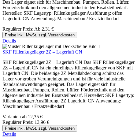
Das Lager eignet sich für Maschinenbau, Pumpen, Rollen, Lüfter,
Fördertechnik und den allgemeinen industriellen Ersatzteilbedarf.
Hersteller: SKF Lagertyp: Rillenkugellager Ausführung: offen
Lagerluft: CN Anwendung: Maschinenbau / Ersatzteilbedarf
Regulärer Preis:
Ab
2,31 €
Preise inkl. MwSt. zzgl. Versandkosten
Details
SKF Rillenkugellager 2Z – Lagerluft CN
SKF Rillenkugellager 2Z – Lagerluft CN Das SKF Rillenkugellager
2Z – Lagerluft CN ist ein einreihiges Rillenkugellager von SKF mit
Lagerluft CN. Die beidseitige 2Z-Metallabdeckung schützt das
Lager vor groben Verunreinigungen und ist für viele industrielle
Standardanwendungen geeignet. Das Lager eignet sich für
Maschinenbau, Pumpen, Rollen, Lüfter, Fördertechnik und den
allgemeinen industriellen Ersatzteilbedarf. Hersteller: SKF Lagertyp:
Rillenkugellager Ausführung: 2Z Lagerluft: CN Anwendung:
Maschinenbau / Ersatzteilbedarf
Varianten ab
12,35 €
Regulärer Preis:
13,96 €
Preise inkl. MwSt. zzgl. Versandkosten
Details