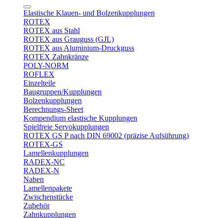
Elastische Klauen- und Bolzenkupplungen
ROTEX
ROTEX aus Stahl
ROTEX aus Grauguss (GJL)
ROTEX aus Aluminium-Druckguss
ROTEX Zahnkränze
POLY-NORM
ROFLEX
Einzelteile
Baugruppen/Kupplungen
Bolzenkupplungen
Berechnungs-Sheet
Kompendium elastische Kupplungen
Spielfreie Servokupplungen
ROTEX GS P nach DIN 69002 (präzise Aufsührung)
ROTEX-GS
Lamellenkupplungen
RADEX-NC
RADEX-N
Naben
Lamellenpakete
Zwischenstücke
Zubehör
Zahnkupplungen