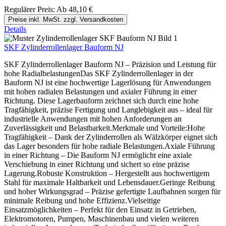
Regulärer Preis:
Ab
48,10 €
Preise inkl. MwSt. zzgl. Versandkosten
Details
SKF Zylinderrollenlager Bauform NJ
SKF Zylinderrollenlager Bauform NJ – Präzision und Leistung für
hohe RadialbelastungenDas SKF Zylinderrollenlager in der
Bauform NJ ist eine hochwertige Lagerlösung für Anwendungen
mit hohen radialen Belastungen und axialer Führung in einer
Richtung. Diese Lagerbauform zeichnet sich durch eine hohe
Tragfähigkeit, präzise Fertigung und Langlebigkeit aus – ideal für
industrielle Anwendungen mit hohen Anforderungen an
Zuverlässigkeit und Belastbarkeit.Merkmale und Vorteile:Hohe
Tragfähigkeit – Dank der Zylinderrollen als Wälzkörper eignet sich
das Lager besonders für hohe radiale Belastungen.Axiale Führung
in einer Richtung – Die Bauform NJ ermöglicht eine axiale
Verschiebung in einer Richtung und sichert so eine präzise
Lagerung.Robuste Konstruktion – Hergestellt aus hochwertigem
Stahl für maximale Haltbarkeit und Lebensdauer.Geringe Reibung
und hoher Wirkungsgrad – Präzise gefertigte Laufbahnen sorgen für
minimale Reibung und hohe Effizienz.Vielseitige
Einsatzmöglichkeiten – Perfekt für den Einsatz in Getrieben,
Elektromotoren, Pumpen, Maschinenbau und vielen weiteren