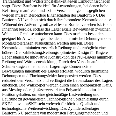
Tragfähigkeit und Widerstandsfähigkeit gegen Ermüdungsschäden
sorgt. Diese Bauform ist ideal für Anwendungen, bei denen hohe
Belastungen auftreten und axiale Verschiebungen ausgeglichen
werden müssen.Besondere Eigenschaften der Bauform NUDie
Bauform NU zeichnet sich durch ihre besondere Konstruktion aus:
Während der Außenring mit zwei festen Borden versehen ist, ist der
Innenring bordlos, sodass das Lager axiale Bewegungen zwischen
Welle und Gehäuse aufnehmen kann. Dies macht es besonders
geeignet für Anwendungen, bei denen thermische Dehnungen oder
Montagetoleranzen ausgeglichen werden müssen. Diese
Konstruktion minimiert zusätzlich Reibung und ermöglicht eine
höhere Drehzahlleistung.Reibungsoptimiertes Design für längere
LebensdauerDie innovative Konstruktion des NU-Lagers minimiert
Reibung und Wärmeentwicklung. Durch den Verzicht auf einen
Schulterkragen an einem der Lagerringe können axiale
Bewegungen innerhalb des Lagers erfolgen, wodurch thermische
Dehnungen und Fluchtungsfehler kompensiert werden. Dies
reduziert den Verschleiß und verlängert die Lebensdauer des Lagers
erheblich. Die Wälzkörper werden durch einen hochpräzisen Käfig
aus Messing oder glasfaserverstärktem Polyamid in optimaler
Position gehalten, um eine gleichmäßige Lastverteilung und
Laufruhe zu gewährleisten.Technologische Spitzenleistung durch
SKF-InnovationSKF steht weltweit für höchste Qualität und
technologische Weiterentwicklung. Das Zylinderrollenlager
Bauform NU profitiert von modernsten Fertigungsmethoden und