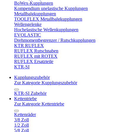
BoWex-Kupplungen
Kompendium unelastische Kupplungen
Metallbalgkupplungen
TOOLFLEX Metallbalgkupplungen
Wellengelenke
Hochelastische Wellenkupplungen
EVOLASTIC
Drehmomentbegrenzer / Rutschkupplungen
KTR RUFLEX
RUFLEX Rutschnaben
RUFLEX mit ROTEX
RUFLEX Ersatzteile
KTR-SI
Kupplungszubehör
Zur Kategorie Kupplungszubehör
KTR-SI Zubehör
Kettentriebe
Zur Kategorie Kettentriebe
Kettenräder
3/8 Zoll
1/2 Zoll
5/8 Zoll