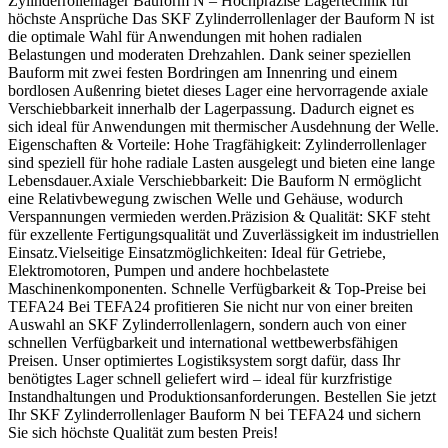
Zylinderrollenlager Bauform N – Hochpräzise Lagertechnik für
höchste Ansprüche Das SKF Zylinderrollenlager der Bauform N ist
die optimale Wahl für Anwendungen mit hohen radialen
Belastungen und moderaten Drehzahlen. Dank seiner speziellen
Bauform mit zwei festen Bordringen am Innenring und einem
bordlosen Außenring bietet dieses Lager eine hervorragende axiale
Verschiebbarkeit innerhalb der Lagerpassung. Dadurch eignet es
sich ideal für Anwendungen mit thermischer Ausdehnung der Welle.
Eigenschaften & Vorteile: Hohe Tragfähigkeit: Zylinderrollenlager
sind speziell für hohe radiale Lasten ausgelegt und bieten eine lange
Lebensdauer.Axiale Verschiebbarkeit: Die Bauform N ermöglicht
eine Relativbewegung zwischen Welle und Gehäuse, wodurch
Verspannungen vermieden werden.Präzision & Qualität: SKF steht
für exzellente Fertigungsqualität und Zuverlässigkeit im industriellen
Einsatz.Vielseitige Einsatzmöglichkeiten: Ideal für Getriebe,
Elektromotoren, Pumpen und andere hochbelastete
Maschinenkomponenten. Schnelle Verfügbarkeit & Top-Preise bei
TEFA24 Bei TEFA24 profitieren Sie nicht nur von einer breiten
Auswahl an SKF Zylinderrollenlagern, sondern auch von einer
schnellen Verfügbarkeit und international wettbewerbsfähigen
Preisen. Unser optimiertes Logistiksystem sorgt dafür, dass Ihr
benötigtes Lager schnell geliefert wird – ideal für kurzfristige
Instandhaltungen und Produktionsanforderungen. Bestellen Sie jetzt
Ihr SKF Zylinderrollenlager Bauform N bei TEFA24 und sichern
Sie sich höchste Qualität zum besten Preis!