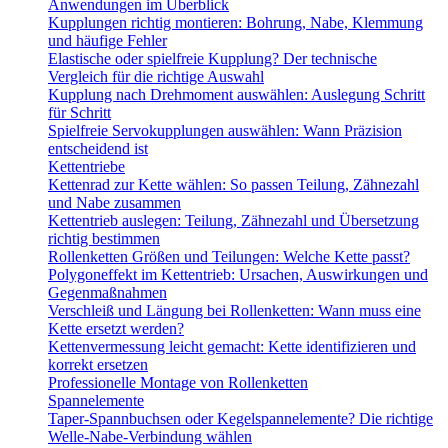
Anwendungen im Überblick
Kupplungen richtig montieren: Bohrung, Nabe, Klemmung
und häufige Fehler
Elastische oder spielfreie Kupplung? Der technische
Vergleich für die richtige Auswahl
Kupplung nach Drehmoment auswählen: Auslegung Schritt
für Schritt
Spielfreie Servokupplungen auswählen: Wann Präzision
entscheidend ist
Kettentriebe
Kettenrad zur Kette wählen: So passen Teilung, Zähnezahl
und Nabe zusammen
Kettentrieb auslegen: Teilung, Zähnezahl und Übersetzung
richtig bestimmen
Rollenketten Größen und Teilungen: Welche Kette passt?
Polygoneffekt im Kettentrieb: Ursachen, Auswirkungen und
Gegenmaßnahmen
Verschleiß und Längung bei Rollenketten: Wann muss eine
Kette ersetzt werden?
Kettenvermessung leicht gemacht: Kette identifizieren und
korrekt ersetzen
Professionelle Montage von Rollenketten
Spannelemente
Taper-Spannbuchsen oder Kegelspannelemente? Die richtige
Welle-Nabe-Verbindung wählen