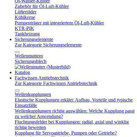
Öl-Wasser-Kühler
Zubehör für Öl-Luft-Kühler
Lüfterräder
Kühlkerne
Pumpenträger mit integriertem Öl-Luft-Kühler
KTR-PIK
Tankheizung
Sicherungselemente
Zur Kategorie Sicherungselemente
Wellenmuttern
Sicherungsblech
Katalog
Fachwissen Antriebstechnik
Zur Kategorie Fachwissen Antriebstechnik
Wellenkupplungen
Elastische Kupplungen erklärt: Aufbau, Vorteile und typische
Einsatzfälle
Wellenkupplungen richtig auswählen: Welche Kupplung passt
zu welcher Anwendung?
Fluchtungsfehler bei Kupplungen: radial, axial und winklig
richtig bewerten
Kupplung für Servoantriebe, Pumpen oder Getriebe?