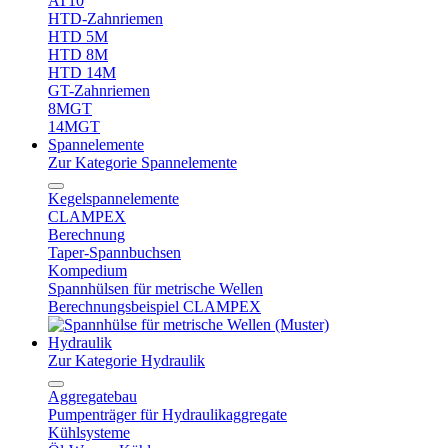
AT10
HTD-Zahnriemen
HTD 5M
HTD 8M
HTD 14M
GT-Zahnriemen
8MGT
14MGT
Spannelemente
Zur Kategorie Spannelemente
Kegelspannelemente
CLAMPEX
Berechnung
Taper-Spannbuchsen
Kompedium
Spannhülsen für metrische Wellen
Berechnungsbeispiel CLAMPEX
Hydraulik
Zur Kategorie Hydraulik
Aggregatebau
Pumpenträger für Hydraulikaggregate
Kühlsysteme