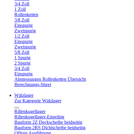
3/4 Zoll
1 Zoll
Rollenketten
3/8 Zoll
Einspurig
Zweispurig
1/2 Zoll
Einspurig
Zweispurig
5/8 Zoll
1 Spurig
2 Spurig
3/4 Zoll
Einspurig
Abmessungen Rollenketten Übersicht
Berechnungs-Sheet
Wälzlager
Zur Kategorie Wälzlager
Rillenkugellager
Rillenkugellager-Einreihig
Bauform 2Z Deckscheibe beidseitig
Bauform 2RS Dichtscheibe beidseitig
Offene Ausführung