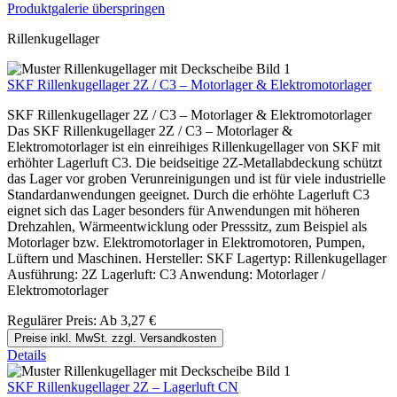
Produktgalerie überspringen
Rillenkugellager
SKF Rillenkugellager 2Z / C3 – Motorlager & Elektromotorlager
SKF Rillenkugellager 2Z / C3 – Motorlager & Elektromotorlager
Das SKF Rillenkugellager 2Z / C3 – Motorlager &
Elektromotorlager ist ein einreihiges Rillenkugellager von SKF mit
erhöhter Lagerluft C3. Die beidseitige 2Z-Metallabdeckung schützt
das Lager vor groben Verunreinigungen und ist für viele industrielle
Standardanwendungen geeignet. Durch die erhöhte Lagerluft C3
eignet sich das Lager besonders für Anwendungen mit höheren
Drehzahlen, Wärmeentwicklung oder Presssitz, zum Beispiel als
Motorlager bzw. Elektromotorlager in Elektromotoren, Pumpen,
Lüftern und Maschinen. Hersteller: SKF Lagertyp: Rillenkugellager
Ausführung: 2Z Lagerluft: C3 Anwendung: Motorlager /
Elektromotorlager
Regulärer Preis:
Ab
3,27 €
Preise inkl. MwSt. zzgl. Versandkosten
Details
SKF Rillenkugellager 2Z – Lagerluft CN