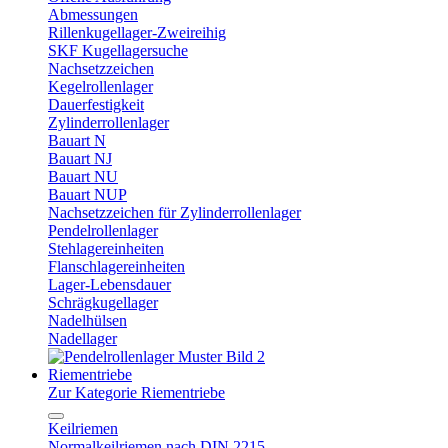
Abmessungen
Rillenkugellager-Zweireihig
SKF Kugellagersuche
Nachsetzzeichen
Kegelrollenlager
Dauerfestigkeit
Zylinderrollenlager
Bauart N
Bauart NJ
Bauart NU
Bauart NUP
Nachsetzzeichen für Zylinderrollenlager
Pendelrollenlager
Stehlagereinheiten
Flanschlagereinheiten
Lager-Lebensdauer
Schrägkugellager
Nadelhülsen
Nadellager
Riementriebe
Zur Kategorie Riementriebe
Keilriemen
Normalkeilriemen nach DIN 2215