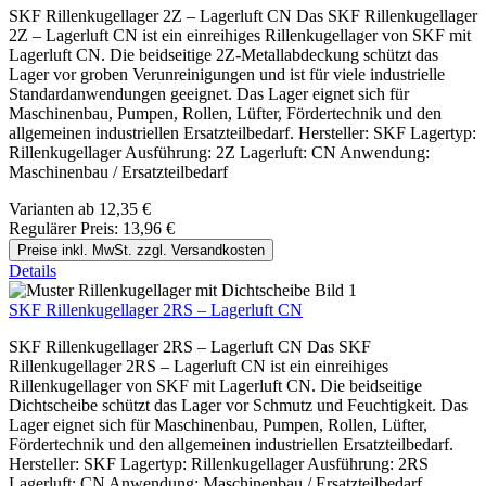
SKF Rillenkugellager 2Z – Lagerluft CN Das SKF Rillenkugellager
2Z – Lagerluft CN ist ein einreihiges Rillenkugellager von SKF mit
Lagerluft CN. Die beidseitige 2Z-Metallabdeckung schützt das
Lager vor groben Verunreinigungen und ist für viele industrielle
Standardanwendungen geeignet. Das Lager eignet sich für
Maschinenbau, Pumpen, Rollen, Lüfter, Fördertechnik und den
allgemeinen industriellen Ersatzteilbedarf. Hersteller: SKF Lagertyp:
Rillenkugellager Ausführung: 2Z Lagerluft: CN Anwendung:
Maschinenbau / Ersatzteilbedarf
Varianten ab
12,35 €
Regulärer Preis:
13,96 €
Preise inkl. MwSt. zzgl. Versandkosten
Details
SKF Rillenkugellager 2RS – Lagerluft CN
SKF Rillenkugellager 2RS – Lagerluft CN Das SKF
Rillenkugellager 2RS – Lagerluft CN ist ein einreihiges
Rillenkugellager von SKF mit Lagerluft CN. Die beidseitige
Dichtscheibe schützt das Lager vor Schmutz und Feuchtigkeit. Das
Lager eignet sich für Maschinenbau, Pumpen, Rollen, Lüfter,
Fördertechnik und den allgemeinen industriellen Ersatzteilbedarf.
Hersteller: SKF Lagertyp: Rillenkugellager Ausführung: 2RS
Lagerluft: CN Anwendung: Maschinenbau / Ersatzteilbedarf