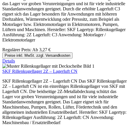
das Lager vor groben Verunreinigungen und ist für viele industrielle
Standardanwendungen geeignet. Durch die erhöhte Lagerluft C3
eignet sich das Lager besonders für Anwendungen mit höheren
Drehzahlen, Wärmeentwicklung oder Presssitz, zum Beispiel als
Motorlager bzw. Elektromotorlager in Elektromotoren, Pumpen,
Lüftern und Maschinen. Hersteller: SKF Lagertyp: Rillenkugellager
Ausführung: 2Z Lagerluft: C3 Anwendung: Motorlager /
Elektromotorlager
Regulärer Preis:
Ab
3,27 €
Preise inkl. MwSt. zzgl. Versandkosten
Details
SKF Rillenkugellager 2Z – Lagerluft CN
SKF Rillenkugellager 2Z – Lagerluft CN Das SKF Rillenkugellager
2Z – Lagerluft CN ist ein einreihiges Rillenkugellager von SKF mit
Lagerluft CN. Die beidseitige 2Z-Metallabdeckung schützt das
Lager vor groben Verunreinigungen und ist für viele industrielle
Standardanwendungen geeignet. Das Lager eignet sich für
Maschinenbau, Pumpen, Rollen, Lüfter, Fördertechnik und den
allgemeinen industriellen Ersatzteilbedarf. Hersteller: SKF Lagertyp:
Rillenkugellager Ausführung: 2Z Lagerluft: CN Anwendung:
Maschinenbau / Ersatzteilbedarf