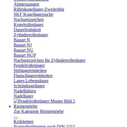
Abmessungen
Rillenkugellager-Zweireihig
SKF Kugellagersuche
Nachsetzzeichen
Kegelrollenlager
Dauerfestigkeit
Zylinderrollenlager
Bauart N
Bauart NJ
Bauart NU
Bauart NUP
Nachsetzzeichen für Zylinderrollenlager
Pendelrollenlager
Stehlagereinheiten
Flanschlagereinheiten
Lager-Lebensdauer
Schrägkugellager
Nadelhülsen
Nadellager
Riementriebe
Zur Kategorie Riementriebe
Keilriemen
Normalkeilriemen nach DIN 2215