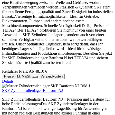
eine Relativbewegung zwischen Welle und Gehäuse, wodurch
Verspannungen vermieden werden.Präzision & Qualität: SKF steht
für exzellente Fertigungsqualität und Zuverlässigkeit im industriellen
Einsatz.Vielseitige Einsatzmöglichkeiten: Ideal für Getriebe,
Elektromotoren, Pumpen und andere hochbelastete
Maschinenkomponenten. Schnelle Verfügbarkeit & Top-Preise bei
TEFA24 Bei TEFA24 profitieren Sie nicht nur von einer breiten
Auswahl an SKF Zylinderrollenlagern, sondern auch von einer
schnellen Verfügbarkeit und international wettbewerbsfähigen
Preisen. Unser optimiertes Logistiksystem sorgt dafür, dass Ihr
benötigtes Lager schnell geliefert wird – ideal für kurzfristige
Instandhaltungen und Produktionsanforderungen. Bestellen Sie jetzt
Ihr SKF Zylinderrollenlager Bauform N bei TEFA24 und sichern
Sie sich höchste Qualität zum besten Preis!
Regulärer Preis:
Ab
48,10 €
Preise inkl. MwSt. zzgl. Versandkosten
Details
SKF Zylinderrollenlager Bauform NJ
SKF Zylinderrollenlager Bauform NJ – Präzision und Leistung für
hohe RadialbelastungenDas SKF Zylinderrollenlager in der
Bauform NJ ist eine hochwertige Lagerlösung für Anwendungen
mit hohen radialen Belastungen und axialer Führung in einer