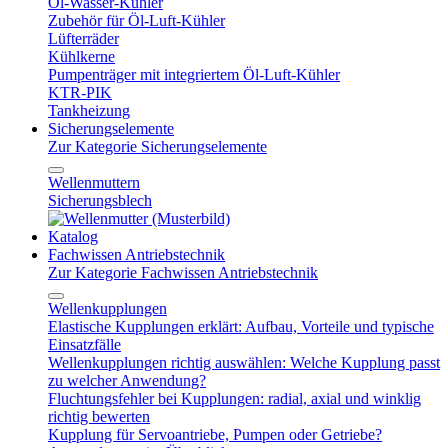
Öl-Wasser-Kühler
Zubehör für Öl-Luft-Kühler
Lüfterräder
Kühlkerne
Pumpenträger mit integriertem Öl-Luft-Kühler
KTR-PIK
Tankheizung
Sicherungselemente
Zur Kategorie Sicherungselemente
Wellenmuttern
Sicherungsblech
Katalog
Fachwissen Antriebstechnik
Zur Kategorie Fachwissen Antriebstechnik
Wellenkupplungen
Elastische Kupplungen erklärt: Aufbau, Vorteile und typische
Einsatzfälle
Wellenkupplungen richtig auswählen: Welche Kupplung passt
zu welcher Anwendung?
Fluchtungsfehler bei Kupplungen: radial, axial und winklig
richtig bewerten
Kupplung für Servoantriebe, Pumpen oder Getriebe?