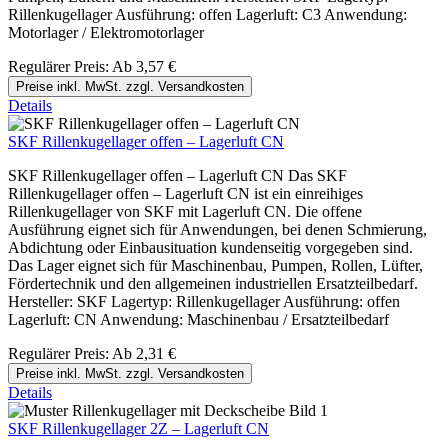
Rillenkugellager Ausführung: offen Lagerluft: C3 Anwendung:
Motorlager / Elektromotorlager
Regulärer Preis:
Ab
3,57 €
Preise inkl. MwSt. zzgl. Versandkosten
Details
SKF Rillenkugellager offen – Lagerluft CN
SKF Rillenkugellager offen – Lagerluft CN Das SKF
Rillenkugellager offen – Lagerluft CN ist ein einreihiges
Rillenkugellager von SKF mit Lagerluft CN. Die offene
Ausführung eignet sich für Anwendungen, bei denen Schmierung,
Abdichtung oder Einbausituation kundenseitig vorgegeben sind.
Das Lager eignet sich für Maschinenbau, Pumpen, Rollen, Lüfter,
Fördertechnik und den allgemeinen industriellen Ersatzteilbedarf.
Hersteller: SKF Lagertyp: Rillenkugellager Ausführung: offen
Lagerluft: CN Anwendung: Maschinenbau / Ersatzteilbedarf
Regulärer Preis:
Ab
2,31 €
Preise inkl. MwSt. zzgl. Versandkosten
Details
SKF Rillenkugellager 2Z – Lagerluft CN