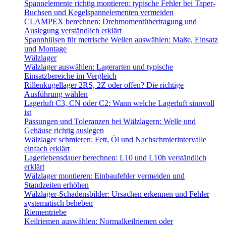
Spannelemente richtig montieren: typische Fehler bei Taper-
Buchsen und Kegelspannelementen vermeiden
CLAMPEX berechnen: Drehmomentübertragung und
Auslegung verständlich erklärt
Spannhülsen für metrische Wellen auswählen: Maße, Einsatz
und Montage
Wälzlager
Wälzlager auswählen: Lagerarten und typische
Einsatzbereiche im Vergleich
Rillenkugellager 2RS, 2Z oder offen? Die richtige
Ausführung wählen
Lagerluft C3, CN oder C2: Wann welche Lagerluft sinnvoll
ist
Passungen und Toleranzen bei Wälzlagern: Welle und
Gehäuse richtig auslegen
Wälzlager schmieren: Fett, Öl und Nachschmierintervalle
einfach erklärt
Lagerlebensdauer berechnen: L10 und L10h verständlich
erklärt
Wälzlager montieren: Einbaufehler vermeiden und
Standzeiten erhöhen
Wälzlager-Schadensbilder: Ursachen erkennen und Fehler
systematisch beheben
Riementriebe
Keilriemen auswählen: Normalkeilriemen oder