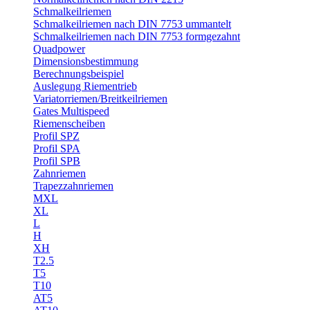
Schmalkeilriemen
Schmalkeilriemen nach DIN 7753 ummantelt
Schmalkeilriemen nach DIN 7753 formgezahnt
Quadpower
Dimensionsbestimmung
Berechnungsbeispiel
Auslegung Riementrieb
Variatorriemen/Breitkeilriemen
Gates Multispeed
Riemenscheiben
Profil SPZ
Profil SPA
Profil SPB
Zahnriemen
Trapezzahnriemen
MXL
XL
L
H
XH
T2.5
T5
T10
AT5