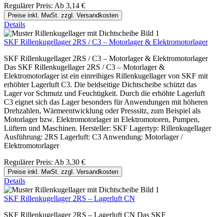
Regulärer Preis:
Ab
3,14 €
Preise inkl. MwSt. zzgl. Versandkosten
Details
SKF Rillenkugellager 2RS / C3 – Motorlager & Elektromotorlager
SKF Rillenkugellager 2RS / C3 – Motorlager & Elektromotorlager
Das SKF Rillenkugellager 2RS / C3 – Motorlager &
Elektromotorlager ist ein einreihiges Rillenkugellager von SKF mit
erhöhter Lagerluft C3. Die beidseitige Dichtscheibe schützt das
Lager vor Schmutz und Feuchtigkeit. Durch die erhöhte Lagerluft
C3 eignet sich das Lager besonders für Anwendungen mit höheren
Drehzahlen, Wärmeentwicklung oder Presssitz, zum Beispiel als
Motorlager bzw. Elektromotorlager in Elektromotoren, Pumpen,
Lüftern und Maschinen. Hersteller: SKF Lagertyp: Rillenkugellager
Ausführung: 2RS Lagerluft: C3 Anwendung: Motorlager /
Elektromotorlager
Regulärer Preis:
Ab
3,30 €
Preise inkl. MwSt. zzgl. Versandkosten
Details
SKF Rillenkugellager 2RS – Lagerluft CN
SKF Rillenkugellager 2RS – Lagerluft CN Das SKF