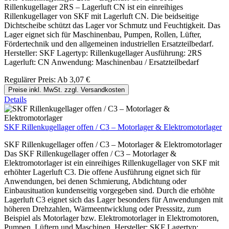
Rillenkugellager 2RS – Lagerluft CN ist ein einreihiges
Rillenkugellager von SKF mit Lagerluft CN. Die beidseitige
Dichtscheibe schützt das Lager vor Schmutz und Feuchtigkeit. Das
Lager eignet sich für Maschinenbau, Pumpen, Rollen, Lüfter,
Fördertechnik und den allgemeinen industriellen Ersatzteilbedarf.
Hersteller: SKF Lagertyp: Rillenkugellager Ausführung: 2RS
Lagerluft: CN Anwendung: Maschinenbau / Ersatzteilbedarf
Regulärer Preis:
Ab
3,07 €
Preise inkl. MwSt. zzgl. Versandkosten
Details
SKF Rillenkugellager offen / C3 – Motorlager & Elektromotorlager
SKF Rillenkugellager offen / C3 – Motorlager & Elektromotorlager
Das SKF Rillenkugellager offen / C3 – Motorlager &
Elektromotorlager ist ein einreihiges Rillenkugellager von SKF mit
erhöhter Lagerluft C3. Die offene Ausführung eignet sich für
Anwendungen, bei denen Schmierung, Abdichtung oder
Einbausituation kundenseitig vorgegeben sind. Durch die erhöhte
Lagerluft C3 eignet sich das Lager besonders für Anwendungen mit
höheren Drehzahlen, Wärmeentwicklung oder Presssitz, zum
Beispiel als Motorlager bzw. Elektromotorlager in Elektromotoren,
Pumpen, Lüftern und Maschinen. Hersteller: SKF Lagertyp: