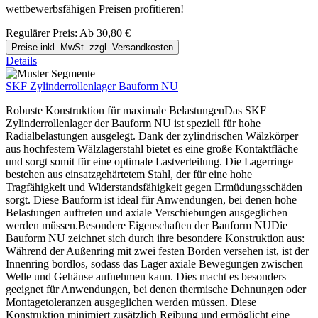
wettbewerbsfähigen Preisen profitieren!
Regulärer Preis:
Ab
30,80 €
Preise inkl. MwSt. zzgl. Versandkosten
Details
SKF Zylinderrollenlager Bauform NU
Robuste Konstruktion für maximale BelastungenDas SKF
Zylinderrollenlager der Bauform NU ist speziell für hohe
Radialbelastungen ausgelegt. Dank der zylindrischen Wälzkörper
aus hochfestem Wälzlagerstahl bietet es eine große Kontaktfläche
und sorgt somit für eine optimale Lastverteilung. Die Lagerringe
bestehen aus einsatzgehärtetem Stahl, der für eine hohe
Tragfähigkeit und Widerstandsfähigkeit gegen Ermüdungsschäden
sorgt. Diese Bauform ist ideal für Anwendungen, bei denen hohe
Belastungen auftreten und axiale Verschiebungen ausgeglichen
werden müssen.Besondere Eigenschaften der Bauform NUDie
Bauform NU zeichnet sich durch ihre besondere Konstruktion aus:
Während der Außenring mit zwei festen Borden versehen ist, ist der
Innenring bordlos, sodass das Lager axiale Bewegungen zwischen
Welle und Gehäuse aufnehmen kann. Dies macht es besonders
geeignet für Anwendungen, bei denen thermische Dehnungen oder
Montagetoleranzen ausgeglichen werden müssen. Diese
Konstruktion minimiert zusätzlich Reibung und ermöglicht eine