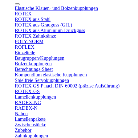
Elastische Klauen- und Bolzenkupplungen
ROTEX
ROTEX aus Stahl
ROTEX aus Grauguss (GJL)
ROTEX aus Aluminium-Druckguss
ROTEX Zahnkränze
POLY-NORM
ROFLEX
Einzelteile
Baugruppen/Kupplungen
Bolzenkupplungen
Berechnungs-Sheet
Kompendium elastische Kupplungen
Spielfreie Servokupplungen
ROTEX GS P nach DIN 69002 (präzise Aufsührung)
ROTEX-GS
Lamellenkupplungen
RADEX-NC
RADEX-N
Naben
Lamellenpakete
Zwischenstücke
Zubehör
Zahnkupplungen