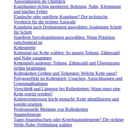
Anwendungen im Überblick
Kupplungen richtig montieren: Bohrung, Nabe, Klemmung
und häufige Fehler
Elastische oder spielfreie Kupplung? Der technische
Vergleich für die richtige Auswahl
Kupplung nach Drehmoment auswählen: Auslegung Schritt
für Schritt
Spielfreie Servokupplungen auswählen: Wann Präzision
entscheidend ist
Kettentriebe
Kettenrad zur Kette wählen: So passen Teilung, Zähnezahl
und Nabe zusammen
Kettentrieb auslegen: Teilung, Zähnezahl und Übersetzung
richtig bestimmen
Rollenketten Größen und Teilungen: Welche Kette passt?
Polygoneffekt im Kettentrieb: Ursachen, Auswirkungen und
Gegenmaßnahmen
Verschleiß und Längung bei Rollenketten: Wann muss eine
Kette ersetzt werden?
Kettenvermessung leicht gemacht: Kette identifizieren und
korrekt ersetzen
Professionelle Montage von Rollenketten
Spannelemente
Taper-Spannbuchsen oder Kegelspannelemente? Die richtige
Welle-Nabe-Verbindung wählen