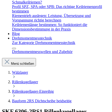
Schmalkeilriemen?
Profil SPZ, SPA oder SPB: Das richtige Keilriemenprofil
bestimmen
Riementrieb auslegen: Leistung, Übersetzung und
Vorspannung richtig berechnen
Keilriemenlänge bestimmen: So funktioniert die
Dimensionsbestimmung in der Praxis
Blog
Drehmomentmesstechnik
Zur Kategorie Drehmomentmesstechnik
Drehmomentmesswellen und Zubehör
Menü schließen
Wälzlager
Rillenkugellager
Rillenkugellager-Einreihig
Bauform 2RS Dichtscheibe beidseitig
SKF 6306-2RS1 Rillenkugellager