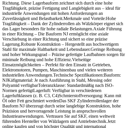
Richtung. Diese Lagerbauform zeichnet sich durch eine hohe
Tragfähigkeit, präzise Fertigung und Langlebigkeit aus – ideal für
industrielle Anwendungen mit hohen Anforderungen an
Zuverlässigkeit und Belastbarkeit.Merkmale und Vorteile:Hohe
Tragfähigkeit – Dank der Zylinderrollen als Wälzkörper eignet sich
das Lager besonders für hohe radiale Belastungen.Axiale Führung
in einer Richtung – Die Bauform NJ ermöglicht eine axiale
Verschiebung in einer Richtung und sichert so eine präzise
Lagerung.Robuste Konstruktion – Hergestellt aus hochwertigem
Stahl für maximale Haltbarkeit und Lebensdauer.Geringe Reibung
und hoher Wirkungsgrad – Präzise gefertigte Laufbahnen sorgen für
minimale Reibung und hohe Effizienz.Vielseitige
Einsatzmöglichkeiten – Perfekt für den Einsatz in Getrieben,
Elektromotoren, Pumpen, Maschinenbau und vielen weiteren
industriellen Anwendungen.Technische Spezifikationen:Bauform:
NJKäfigmaterial: Je nach Ausführung in Stahl, Messing oder
Polyamid verfügbarToleranzklasse: Standardmäßig nach ISO-
Normen gefertigtLagerluft: Verfügbar in verschiedenen
Lagerluftklassen (z. B. C3, C4)Schmierstoffversorgung: Kann mit
Öl oder Fett geschmiert werdenDas SKF Zylinderrollenlager der
Bauform NJ überzeugt durch seine langlebige Konstruktion, hohe
Präzision und hervorragende Leistung in anspruchsvollen
Industrieanwendungen. Vertrauen Sie auf SKF, einen weltweit
führenden Hersteller von Wälzlagern und Antriebstechnik.Jetzt
online kaufen und von höchster Qualität und international