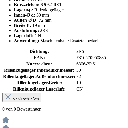
Kurzzeichen:
6306-2RS1
Lagertyp:
Rillenkugellager
Innen-Ø d:
30 mm
Außen-Ø D:
72 mm
Breite B:
19 mm
Ausführung:
2RS1
Lagerluft:
CN
Anwendung:
Maschinenbau / Ersatzteilbedarf
Dichtung:
2RS
EAN:
7316570950885
Kurzzeichen:
6306-2RS1
Rillenkugellager.Innendurchmesser:
30
Rillenkugellager.Außendurchmesser:
72
Rillenkugellager.Breite:
19
Rillenkugellager.Lagerluft:
CN
Menü schließen
0 von 0 Bewertungen