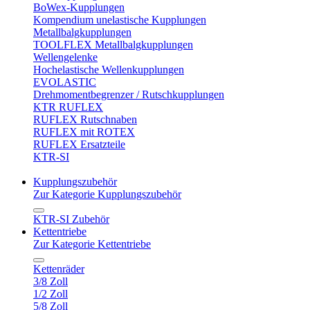
BoWex-Kupplungen
Kompendium unelastische Kupplungen
Metallbalgkupplungen
TOOLFLEX Metallbalgkupplungen
Wellengelenke
Hochelastische Wellenkupplungen
EVOLASTIC
Drehmomentbegrenzer / Rutschkupplungen
KTR RUFLEX
RUFLEX Rutschnaben
RUFLEX mit ROTEX
RUFLEX Ersatzteile
KTR-SI
Kupplungszubehör
Zur Kategorie Kupplungszubehör
KTR-SI Zubehör
Kettentriebe
Zur Kategorie Kettentriebe
Kettenräder
3/8 Zoll
1/2 Zoll
5/8 Zoll