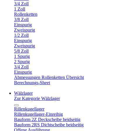
3/4 Zoll
1 Zoll
Rollenketten
3/8 Zoll
Einspurig
Zweispurig
1/2 Zoll
Einspurig
Zweispurig
5/8 Zoll
1 Spurig
2 Spurig
3/4 Zoll
Einspurig
Abmessungen Rollenketten Übersicht
Berechnungs-Sheet
Wälzlager
Zur Kategorie Wälzlager
Rillenkugellager
Rillenkugellager-Einreihig
Bauform 2Z Deckscheibe beidseitig
Bauform 2RS Dichtscheibe beidseitig
Offene Ausführung