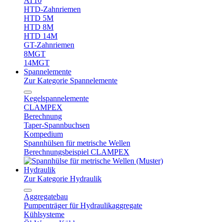
AT10
HTD-Zahnriemen
HTD 5M
HTD 8M
HTD 14M
GT-Zahnriemen
8MGT
14MGT
Spannelemente
Zur Kategorie Spannelemente
Kegelspannelemente
CLAMPEX
Berechnung
Taper-Spannbuchsen
Kompedium
Spannhülsen für metrische Wellen
Berechnungsbeispiel CLAMPEX
Hydraulik
Zur Kategorie Hydraulik
Aggregatebau
Pumpenträger für Hydraulikaggregate
Kühlsysteme