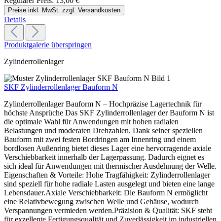
Regulärer Preis:
13,00 €
Preise inkl. MwSt. zzgl. Versandkosten
Details
Produktgalerie überspringen
Zylinderrollenlager
SKF Zylinderrollenlager Bauform N
Zylinderrollenlager Bauform N – Hochpräzise Lagertechnik für
höchste Ansprüche Das SKF Zylinderrollenlager der Bauform N ist
die optimale Wahl für Anwendungen mit hohen radialen
Belastungen und moderaten Drehzahlen. Dank seiner speziellen
Bauform mit zwei festen Bordringen am Innenring und einem
bordlosen Außenring bietet dieses Lager eine hervorragende axiale
Verschiebbarkeit innerhalb der Lagerpassung. Dadurch eignet es
sich ideal für Anwendungen mit thermischer Ausdehnung der Welle.
Eigenschaften & Vorteile: Hohe Tragfähigkeit: Zylinderrollenlager
sind speziell für hohe radiale Lasten ausgelegt und bieten eine lange
Lebensdauer.Axiale Verschiebbarkeit: Die Bauform N ermöglicht
eine Relativbewegung zwischen Welle und Gehäuse, wodurch
Verspannungen vermieden werden.Präzision & Qualität: SKF steht
für exzellente Fertigungsqualität und Zuverlässigkeit im industriellen