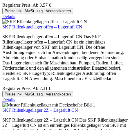
Regulärer Preis:
Ab
3,57 €
Preise inkl. MwSt. zzgl. Versandkosten
Details
SKF Rillenkugellager offen – Lagerluft CN
SKF Rillenkugellager offen – Lagerluft CN Das SKF
Rillenkugellager offen – Lagerluft CN ist ein einreihiges
Rillenkugellager von SKF mit Lagerluft CN. Die offene
Ausführung eignet sich für Anwendungen, bei denen Schmierung,
Abdichtung oder Einbausituation kundenseitig vorgegeben sind.
Das Lager eignet sich für Maschinenbau, Pumpen, Rollen, Lüfter,
Fördertechnik und den allgemeinen industriellen Ersatzteilbedarf.
Hersteller: SKF Lagertyp: Rillenkugellager Ausführung: offen
Lagerluft: CN Anwendung: Maschinenbau / Ersatzteilbedarf
Regulärer Preis:
Ab
2,31 €
Preise inkl. MwSt. zzgl. Versandkosten
Details
SKF Rillenkugellager 2Z – Lagerluft CN
SKF Rillenkugellager 2Z – Lagerluft CN Das SKF Rillenkugellager
2Z – Lagerluft CN ist ein einreihiges Rillenkugellager von SKF mit