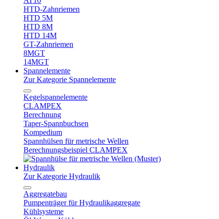
AT10
HTD-Zahnriemen
HTD 5M
HTD 8M
HTD 14M
GT-Zahnriemen
8MGT
14MGT
Spannelemente
Zur Kategorie Spannelemente
Kegelspannelemente
CLAMPEX
Berechnung
Taper-Spannbuchsen
Kompedium
Spannhülsen für metrische Wellen
Berechnungsbeispiel CLAMPEX
Hydraulik
Zur Kategorie Hydraulik
Aggregatebau
Pumpenträger für Hydraulikaggregate
Kühlsysteme