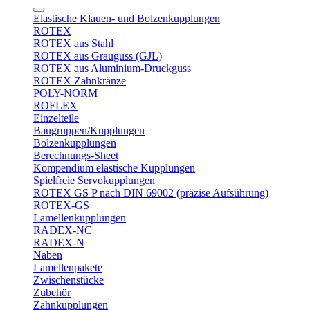
Elastische Klauen- und Bolzenkupplungen
ROTEX
ROTEX aus Stahl
ROTEX aus Grauguss (GJL)
ROTEX aus Aluminium-Druckguss
ROTEX Zahnkränze
POLY-NORM
ROFLEX
Einzelteile
Baugruppen/Kupplungen
Bolzenkupplungen
Berechnungs-Sheet
Kompendium elastische Kupplungen
Spielfreie Servokupplungen
ROTEX GS P nach DIN 69002 (präzise Aufsührung)
ROTEX-GS
Lamellenkupplungen
RADEX-NC
RADEX-N
Naben
Lamellenpakete
Zwischenstücke
Zubehör
Zahnkupplungen