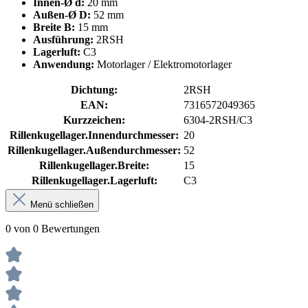
Innen-Ø d:
20 mm
Außen-Ø D:
52 mm
Breite B:
15 mm
Ausführung:
2RSH
Lagerluft:
C3
Anwendung:
Motorlager / Elektromotorlager
Dichtung:
2RSH
EAN:
7316572049365
Kurzzeichen:
6304-2RSH/C3
Rillenkugellager.Innendurchmesser:
20
Rillenkugellager.Außendurchmesser:
52
Rillenkugellager.Breite:
15
Rillenkugellager.Lagerluft:
C3
Menü schließen
0 von 0 Bewertungen