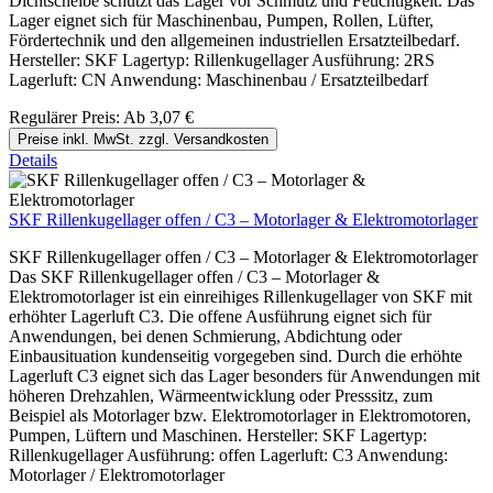
Dichtscheibe schützt das Lager vor Schmutz und Feuchtigkeit. Das
Lager eignet sich für Maschinenbau, Pumpen, Rollen, Lüfter,
Fördertechnik und den allgemeinen industriellen Ersatzteilbedarf.
Hersteller: SKF Lagertyp: Rillenkugellager Ausführung: 2RS
Lagerluft: CN Anwendung: Maschinenbau / Ersatzteilbedarf
Regulärer Preis:
Ab
3,07 €
Preise inkl. MwSt. zzgl. Versandkosten
Details
SKF Rillenkugellager offen / C3 – Motorlager & Elektromotorlager
SKF Rillenkugellager offen / C3 – Motorlager & Elektromotorlager
Das SKF Rillenkugellager offen / C3 – Motorlager &
Elektromotorlager ist ein einreihiges Rillenkugellager von SKF mit
erhöhter Lagerluft C3. Die offene Ausführung eignet sich für
Anwendungen, bei denen Schmierung, Abdichtung oder
Einbausituation kundenseitig vorgegeben sind. Durch die erhöhte
Lagerluft C3 eignet sich das Lager besonders für Anwendungen mit
höheren Drehzahlen, Wärmeentwicklung oder Presssitz, zum
Beispiel als Motorlager bzw. Elektromotorlager in Elektromotoren,
Pumpen, Lüftern und Maschinen. Hersteller: SKF Lagertyp:
Rillenkugellager Ausführung: offen Lagerluft: C3 Anwendung:
Motorlager / Elektromotorlager