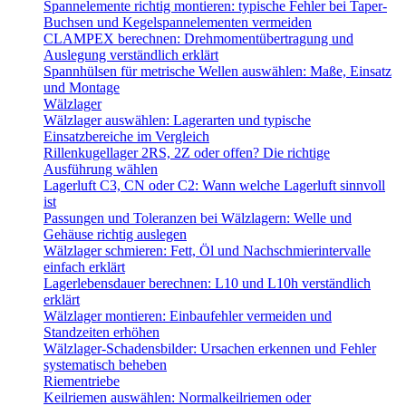
Spannelemente richtig montieren: typische Fehler bei Taper-
Buchsen und Kegelspannelementen vermeiden
CLAMPEX berechnen: Drehmomentübertragung und
Auslegung verständlich erklärt
Spannhülsen für metrische Wellen auswählen: Maße, Einsatz
und Montage
Wälzlager
Wälzlager auswählen: Lagerarten und typische
Einsatzbereiche im Vergleich
Rillenkugellager 2RS, 2Z oder offen? Die richtige
Ausführung wählen
Lagerluft C3, CN oder C2: Wann welche Lagerluft sinnvoll
ist
Passungen und Toleranzen bei Wälzlagern: Welle und
Gehäuse richtig auslegen
Wälzlager schmieren: Fett, Öl und Nachschmierintervalle
einfach erklärt
Lagerlebensdauer berechnen: L10 und L10h verständlich
erklärt
Wälzlager montieren: Einbaufehler vermeiden und
Standzeiten erhöhen
Wälzlager-Schadensbilder: Ursachen erkennen und Fehler
systematisch beheben
Riementriebe
Keilriemen auswählen: Normalkeilriemen oder