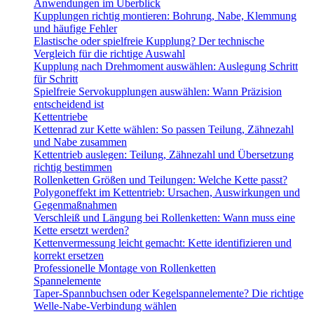
Anwendungen im Überblick
Kupplungen richtig montieren: Bohrung, Nabe, Klemmung
und häufige Fehler
Elastische oder spielfreie Kupplung? Der technische
Vergleich für die richtige Auswahl
Kupplung nach Drehmoment auswählen: Auslegung Schritt
für Schritt
Spielfreie Servokupplungen auswählen: Wann Präzision
entscheidend ist
Kettentriebe
Kettenrad zur Kette wählen: So passen Teilung, Zähnezahl
und Nabe zusammen
Kettentrieb auslegen: Teilung, Zähnezahl und Übersetzung
richtig bestimmen
Rollenketten Größen und Teilungen: Welche Kette passt?
Polygoneffekt im Kettentrieb: Ursachen, Auswirkungen und
Gegenmaßnahmen
Verschleiß und Längung bei Rollenketten: Wann muss eine
Kette ersetzt werden?
Kettenvermessung leicht gemacht: Kette identifizieren und
korrekt ersetzen
Professionelle Montage von Rollenketten
Spannelemente
Taper-Spannbuchsen oder Kegelspannelemente? Die richtige
Welle-Nabe-Verbindung wählen