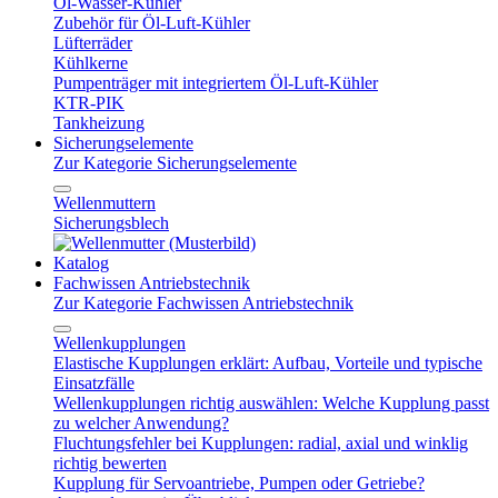
Öl-Wasser-Kühler
Zubehör für Öl-Luft-Kühler
Lüfterräder
Kühlkerne
Pumpenträger mit integriertem Öl-Luft-Kühler
KTR-PIK
Tankheizung
Sicherungselemente
Zur Kategorie Sicherungselemente
Wellenmuttern
Sicherungsblech
Katalog
Fachwissen Antriebstechnik
Zur Kategorie Fachwissen Antriebstechnik
Wellenkupplungen
Elastische Kupplungen erklärt: Aufbau, Vorteile und typische
Einsatzfälle
Wellenkupplungen richtig auswählen: Welche Kupplung passt
zu welcher Anwendung?
Fluchtungsfehler bei Kupplungen: radial, axial und winklig
richtig bewerten
Kupplung für Servoantriebe, Pumpen oder Getriebe?