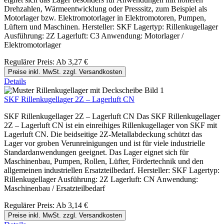
Drehzahlen, Wärmeentwicklung oder Presssitz, zum Beispiel als
Motorlager bzw. Elektromotorlager in Elektromotoren, Pumpen,
Lüftern und Maschinen. Hersteller: SKF Lagertyp: Rillenkugellager
Ausführung: 2Z Lagerluft: C3 Anwendung: Motorlager /
Elektromotorlager
Regulärer Preis:
Ab
3,27 €
Preise inkl. MwSt. zzgl. Versandkosten
Details
SKF Rillenkugellager 2Z – Lagerluft CN
SKF Rillenkugellager 2Z – Lagerluft CN Das SKF Rillenkugellager
2Z – Lagerluft CN ist ein einreihiges Rillenkugellager von SKF mit
Lagerluft CN. Die beidseitige 2Z-Metallabdeckung schützt das
Lager vor groben Verunreinigungen und ist für viele industrielle
Standardanwendungen geeignet. Das Lager eignet sich für
Maschinenbau, Pumpen, Rollen, Lüfter, Fördertechnik und den
allgemeinen industriellen Ersatzteilbedarf. Hersteller: SKF Lagertyp:
Rillenkugellager Ausführung: 2Z Lagerluft: CN Anwendung:
Maschinenbau / Ersatzteilbedarf
Regulärer Preis:
Ab
3,14 €
Preise inkl. MwSt. zzgl. Versandkosten