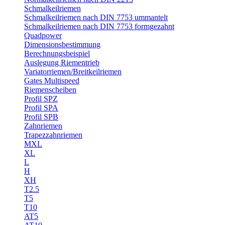
Schmalkeilriemen
Schmalkeilriemen nach DIN 7753 ummantelt
Schmalkeilriemen nach DIN 7753 formgezahnt
Quadpower
Dimensionsbestimmung
Berechnungsbeispiel
Auslegung Riementrieb
Variatorriemen/Breitkeilriemen
Gates Multispeed
Riemenscheiben
Profil SPZ
Profil SPA
Profil SPB
Zahnriemen
Trapezzahnriemen
MXL
XL
L
H
XH
T2.5
T5
T10
AT5