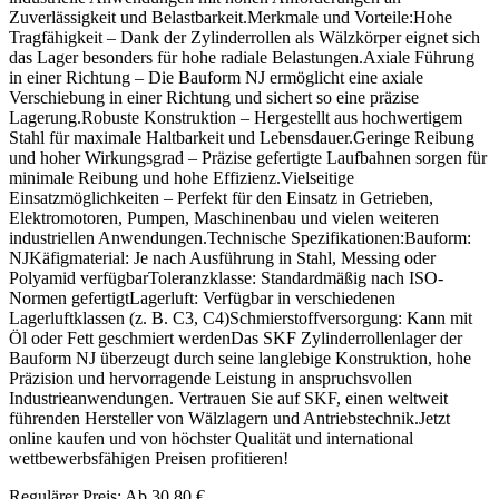
Zuverlässigkeit und Belastbarkeit.Merkmale und Vorteile:Hohe
Tragfähigkeit – Dank der Zylinderrollen als Wälzkörper eignet sich
das Lager besonders für hohe radiale Belastungen.Axiale Führung
in einer Richtung – Die Bauform NJ ermöglicht eine axiale
Verschiebung in einer Richtung und sichert so eine präzise
Lagerung.Robuste Konstruktion – Hergestellt aus hochwertigem
Stahl für maximale Haltbarkeit und Lebensdauer.Geringe Reibung
und hoher Wirkungsgrad – Präzise gefertigte Laufbahnen sorgen für
minimale Reibung und hohe Effizienz.Vielseitige
Einsatzmöglichkeiten – Perfekt für den Einsatz in Getrieben,
Elektromotoren, Pumpen, Maschinenbau und vielen weiteren
industriellen Anwendungen.Technische Spezifikationen:Bauform:
NJKäfigmaterial: Je nach Ausführung in Stahl, Messing oder
Polyamid verfügbarToleranzklasse: Standardmäßig nach ISO-
Normen gefertigtLagerluft: Verfügbar in verschiedenen
Lagerluftklassen (z. B. C3, C4)Schmierstoffversorgung: Kann mit
Öl oder Fett geschmiert werdenDas SKF Zylinderrollenlager der
Bauform NJ überzeugt durch seine langlebige Konstruktion, hohe
Präzision und hervorragende Leistung in anspruchsvollen
Industrieanwendungen. Vertrauen Sie auf SKF, einen weltweit
führenden Hersteller von Wälzlagern und Antriebstechnik.Jetzt
online kaufen und von höchster Qualität und international
wettbewerbsfähigen Preisen profitieren!
Regulärer Preis:
Ab
30,80 €