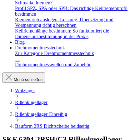
Schmalkeilriemen?
Profil SPZ, SPA oder SPB: Das richtige Keilriemenprofil
bestimmen
Riementrieb auslegen: Leistung, Übersetzung und
Vorspannung richtig berechnen
Keilriemenlänge bestimmen: So funktioniert die
Dimensionsbestimmung in der Praxis
Blog
Drehmomentmesstechnik
Zur Kategorie Drehmomentmesstechnik
Drehmomentmesswellen und Zubehör
Menü schließen
Wälzlager
Rillenkugellager
Rillenkugellager-Einreihig
Bauform 2RS Dichtscheibe beidseitig
SKF 6304-2RSH/C3 Rillenkugellager –