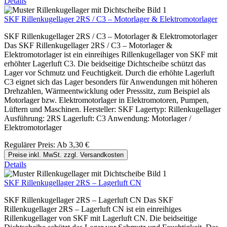
Details
SKF Rillenkugellager 2RS / C3 – Motorlager & Elektromotorlager
SKF Rillenkugellager 2RS / C3 – Motorlager & Elektromotorlager
Das SKF Rillenkugellager 2RS / C3 – Motorlager &
Elektromotorlager ist ein einreihiges Rillenkugellager von SKF mit
erhöhter Lagerluft C3. Die beidseitige Dichtscheibe schützt das
Lager vor Schmutz und Feuchtigkeit. Durch die erhöhte Lagerluft
C3 eignet sich das Lager besonders für Anwendungen mit höheren
Drehzahlen, Wärmeentwicklung oder Presssitz, zum Beispiel als
Motorlager bzw. Elektromotorlager in Elektromotoren, Pumpen,
Lüftern und Maschinen. Hersteller: SKF Lagertyp: Rillenkugellager
Ausführung: 2RS Lagerluft: C3 Anwendung: Motorlager /
Elektromotorlager
Regulärer Preis:
Ab
3,30 €
Preise inkl. MwSt. zzgl. Versandkosten
Details
SKF Rillenkugellager 2RS – Lagerluft CN
SKF Rillenkugellager 2RS – Lagerluft CN Das SKF
Rillenkugellager 2RS – Lagerluft CN ist ein einreihiges
Rillenkugellager von SKF mit Lagerluft CN. Die beidseitige