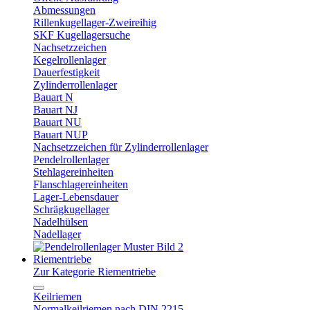
Abmessungen
Rillenkugellager-Zweireihig
SKF Kugellagersuche
Nachsetzzeichen
Kegelrollenlager
Dauerfestigkeit
Zylinderrollenlager
Bauart N
Bauart NJ
Bauart NU
Bauart NUP
Nachsetzzeichen für Zylinderrollenlager
Pendelrollenlager
Stehlagereinheiten
Flanschlagereinheiten
Lager-Lebensdauer
Schrägkugellager
Nadelhülsen
Nadellager
Riementriebe
Zur Kategorie Riementriebe
Keilriemen
Normalkeilriemen nach DIN 2215