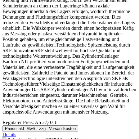
Reibung und Wärmeentwicklung. Durch den Verzicht auf einen
Schulterkragen an einem der Lagerringe können axiale
Bewegungen innerhalb des Lagers erfolgen, wodurch thermische
Dehnungen und Fluchtungsfehler kompensiert werden. Dies
reduziert den Verschleiß und verlängert die Lebensdauer des Lagers
erheblich. Die Wälzkörper werden durch einen hochpräzisen Käfig
aus Messing oder glasfaserverstärktem Polyamid in optimaler
Position gehalten, um eine gleichmäßige Lastverteilung und
Laufruhe zu gewährleisten.Technologische Spitzenleistung durch
SKF-InnovationSKF steht weltweit für höchste Qualität und
technologische Weiterentwicklung. Das Zylinderrollenlager
Bauform NU profitiert von modernsten Fertigungsmethoden und
Materialien, die eine verbesserte Tragfähigkeit und Laufgenauigkeit
gewährleisten. Zahlreiche Patente und Innovationen im Bereich der
Wälzlagertechnologie unterstreichen den Anspruch von SKF als
Technologieführer.Vielseitige Einsatzmöglichkeiten für industrielle
AnwendungenDas SKF Zylinderrollenlager NU wird in zahlreichen
Industriebereichen eingesetzt, darunter Maschinenbau, Getriebe,
Elektromotoren und Antriebsstränge. Die hohe Belastbarkeit und
Verschleißfestigkeit machen es zu einer zuverlässigen Wahl für
anspruchsvolle Anwendungen mit intensiver Nutzung.
Regulärer Preis:
Ab
27,07 €
Preise inkl. MwSt. zzgl. Versandkosten
Details