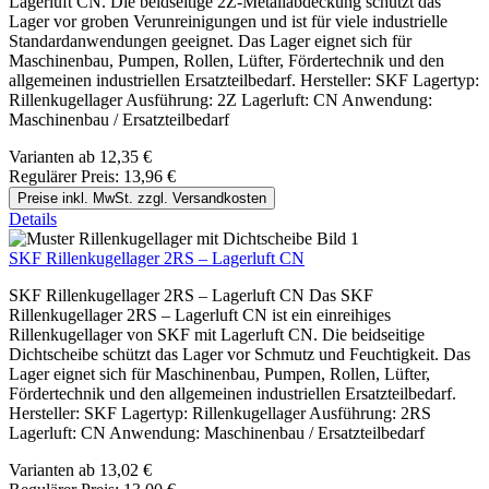
Lagerluft CN. Die beidseitige 2Z-Metallabdeckung schützt das
Lager vor groben Verunreinigungen und ist für viele industrielle
Standardanwendungen geeignet. Das Lager eignet sich für
Maschinenbau, Pumpen, Rollen, Lüfter, Fördertechnik und den
allgemeinen industriellen Ersatzteilbedarf. Hersteller: SKF Lagertyp:
Rillenkugellager Ausführung: 2Z Lagerluft: CN Anwendung:
Maschinenbau / Ersatzteilbedarf
Varianten ab
12,35 €
Regulärer Preis:
13,96 €
Preise inkl. MwSt. zzgl. Versandkosten
Details
SKF Rillenkugellager 2RS – Lagerluft CN
SKF Rillenkugellager 2RS – Lagerluft CN Das SKF
Rillenkugellager 2RS – Lagerluft CN ist ein einreihiges
Rillenkugellager von SKF mit Lagerluft CN. Die beidseitige
Dichtscheibe schützt das Lager vor Schmutz und Feuchtigkeit. Das
Lager eignet sich für Maschinenbau, Pumpen, Rollen, Lüfter,
Fördertechnik und den allgemeinen industriellen Ersatzteilbedarf.
Hersteller: SKF Lagertyp: Rillenkugellager Ausführung: 2RS
Lagerluft: CN Anwendung: Maschinenbau / Ersatzteilbedarf
Varianten ab
13,02 €