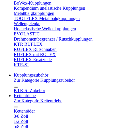
BoWex-Kupplungen
Kompendium unelastische Kupplungen
Metallbalgkupplungen
TOOLFLEX Metallbalgkupplungen
Wellengelenke
Hochelastische Wellenkupplungen
EVOLASTIC
Drehmomentbegrenzer / Rutschkupplungen
KTR RUFLEX
RUFLEX Rutschnaben
RUFLEX mit ROTEX
RUFLEX Ersatzteile
KTR-SI
Kupplungszubehör
Zur Kategorie Kupplungszubehör
KTR-SI Zubehör
Kettentriebe
Zur Kategorie Kettentriebe
Kettenräder
3/8 Zoll
1/2 Zoll
5/8 Zoll