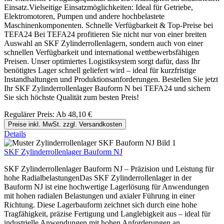
Einsatz.Vielseitige Einsatzmöglichkeiten: Ideal für Getriebe,
Elektromotoren, Pumpen und andere hochbelastete
Maschinenkomponenten. Schnelle Verfügbarkeit & Top-Preise bei
TEFA24 Bei TEFA24 profitieren Sie nicht nur von einer breiten
Auswahl an SKF Zylinderrollenlagern, sondern auch von einer
schnellen Verfügbarkeit und international wettbewerbsfähigen
Preisen. Unser optimiertes Logistiksystem sorgt dafür, dass Ihr
benötigtes Lager schnell geliefert wird – ideal für kurzfristige
Instandhaltungen und Produktionsanforderungen. Bestellen Sie jetzt
Ihr SKF Zylinderrollenlager Bauform N bei TEFA24 und sichern
Sie sich höchste Qualität zum besten Preis!
Regulärer Preis:
Ab
48,10 €
Preise inkl. MwSt. zzgl. Versandkosten
Details
SKF Zylinderrollenlager Bauform NJ
SKF Zylinderrollenlager Bauform NJ – Präzision und Leistung für
hohe RadialbelastungenDas SKF Zylinderrollenlager in der
Bauform NJ ist eine hochwertige Lagerlösung für Anwendungen
mit hohen radialen Belastungen und axialer Führung in einer
Richtung. Diese Lagerbauform zeichnet sich durch eine hohe
Tragfähigkeit, präzise Fertigung und Langlebigkeit aus – ideal für
industrielle Anwendungen mit hohen Anforderungen an