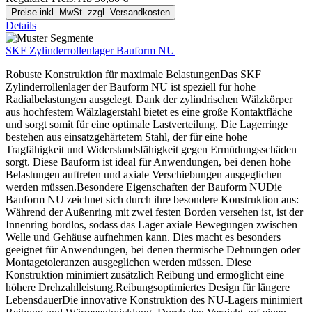
Preise inkl. MwSt. zzgl. Versandkosten
Details
SKF Zylinderrollenlager Bauform NU
Robuste Konstruktion für maximale BelastungenDas SKF
Zylinderrollenlager der Bauform NU ist speziell für hohe
Radialbelastungen ausgelegt. Dank der zylindrischen Wälzkörper
aus hochfestem Wälzlagerstahl bietet es eine große Kontaktfläche
und sorgt somit für eine optimale Lastverteilung. Die Lagerringe
bestehen aus einsatzgehärtetem Stahl, der für eine hohe
Tragfähigkeit und Widerstandsfähigkeit gegen Ermüdungsschäden
sorgt. Diese Bauform ist ideal für Anwendungen, bei denen hohe
Belastungen auftreten und axiale Verschiebungen ausgeglichen
werden müssen.Besondere Eigenschaften der Bauform NUDie
Bauform NU zeichnet sich durch ihre besondere Konstruktion aus:
Während der Außenring mit zwei festen Borden versehen ist, ist der
Innenring bordlos, sodass das Lager axiale Bewegungen zwischen
Welle und Gehäuse aufnehmen kann. Dies macht es besonders
geeignet für Anwendungen, bei denen thermische Dehnungen oder
Montagetoleranzen ausgeglichen werden müssen. Diese
Konstruktion minimiert zusätzlich Reibung und ermöglicht eine
höhere Drehzahlleistung.Reibungsoptimiertes Design für längere
LebensdauerDie innovative Konstruktion des NU-Lagers minimiert