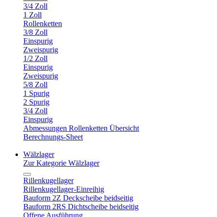
3/4 Zoll
1 Zoll
Rollenketten
3/8 Zoll
Einspurig
Zweispurig
1/2 Zoll
Einspurig
Zweispurig
5/8 Zoll
1 Spurig
2 Spurig
3/4 Zoll
Einspurig
Abmessungen Rollenketten Übersicht
Berechnungs-Sheet
Wälzlager
Zur Kategorie Wälzlager
Rillenkugellager
Rillenkugellager-Einreihig
Bauform 2Z Deckscheibe beidseitig
Bauform 2RS Dichtscheibe beidseitig
Offene Ausführung