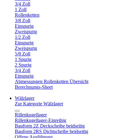
3/4 Zoll
1 Zoll
Rollenketten
3/8 Zoll
Einspurig
Zweispurig
1/2 Zoll
Einspurig
Zweispurig
5/8 Zoll
1 Spurig
2 Spurig
3/4 Zoll
Einspurig
Abmessungen Rollenketten Übersicht
Berechnungs-Sheet
Wälzlager
Zur Kategorie Wälzlager
Rillenkugellager
Rillenkugellager-Einreihig
Bauform 2Z Deckscheibe beidseitig
Bauform 2RS Dichtscheibe beidseitig
Offene Ausführung