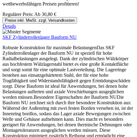
wettbewerbsfähigen Preisen profitieren!
Regulärer Preis:
Ab
30,80 €
Preise inkl. MwSt. zzgl. Versandkosten
Details
SKF Zylinderrollenlager Bauform NU
Robuste Konstruktion für maximale BelastungenDas SKF
Zylinderrollenlager der Bauform NU ist speziell für hohe
Radialbelastungen ausgelegt. Dank der zylindrischen Wälzkörper
aus hochfestem Wälzlagerstahl bietet es eine große Kontaktfläche
und sorgt somit für eine optimale Lastverteilung. Die Lagerringe
bestehen aus einsatzgehärtetem Stahl, der für eine hohe
Tragfähigkeit und Widerstandsfähigkeit gegen Ermüdungsschäden
sorgt. Diese Bauform ist ideal für Anwendungen, bei denen hohe
Belastungen auftreten und axiale Verschiebungen ausgeglichen
werden müssen.Besondere Eigenschaften der Bauform NUDie
Bauform NU zeichnet sich durch ihre besondere Konstruktion aus:
Während der Außenring mit zwei festen Borden versehen ist, ist der
Innenring bordlos, sodass das Lager axiale Bewegungen zwischen
Welle und Gehäuse aufnehmen kann. Dies macht es besonders
geeignet für Anwendungen, bei denen thermische Dehnungen oder
Montagetoleranzen ausgeglichen werden müssen. Diese
Konstruktion minimiert zusätzlich Reibung und ermöglicht eine