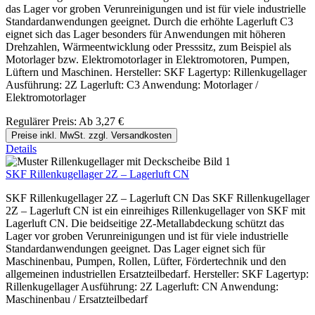
das Lager vor groben Verunreinigungen und ist für viele industrielle
Standardanwendungen geeignet. Durch die erhöhte Lagerluft C3
eignet sich das Lager besonders für Anwendungen mit höheren
Drehzahlen, Wärmeentwicklung oder Presssitz, zum Beispiel als
Motorlager bzw. Elektromotorlager in Elektromotoren, Pumpen,
Lüftern und Maschinen. Hersteller: SKF Lagertyp: Rillenkugellager
Ausführung: 2Z Lagerluft: C3 Anwendung: Motorlager /
Elektromotorlager
Regulärer Preis:
Ab
3,27 €
Preise inkl. MwSt. zzgl. Versandkosten
Details
SKF Rillenkugellager 2Z – Lagerluft CN
SKF Rillenkugellager 2Z – Lagerluft CN Das SKF Rillenkugellager
2Z – Lagerluft CN ist ein einreihiges Rillenkugellager von SKF mit
Lagerluft CN. Die beidseitige 2Z-Metallabdeckung schützt das
Lager vor groben Verunreinigungen und ist für viele industrielle
Standardanwendungen geeignet. Das Lager eignet sich für
Maschinenbau, Pumpen, Rollen, Lüfter, Fördertechnik und den
allgemeinen industriellen Ersatzteilbedarf. Hersteller: SKF Lagertyp:
Rillenkugellager Ausführung: 2Z Lagerluft: CN Anwendung:
Maschinenbau / Ersatzteilbedarf