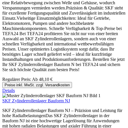
eine Relativbewegung zwischen Welle und Gehäuse, wodurch
Verspannungen vermieden werden.Präzision & Qualität: SKF steht
für exzellente Fertigungsqualität und Zuverlässigkeit im industriellen
Einsatz.Vielseitige Einsatzmöglichkeiten: Ideal für Getriebe,
Elektromotoren, Pumpen und andere hochbelastete
Maschinenkomponenten. Schnelle Verfügbarkeit & Top-Preise bei
TEFA24 Bei TEFA24 profitieren Sie nicht nur von einer breiten
Auswahl an SKF Zylinderrollenlagern, sondern auch von einer
schnellen Verfügbarkeit und international wettbewerbsfähigen
Preisen. Unser optimiertes Logistiksystem sorgt dafür, dass Ihr
benötigtes Lager schnell geliefert wird – ideal für kurzfristige
Instandhaltungen und Produktionsanforderungen. Bestellen Sie jetzt
Ihr SKF Zylinderrollenlager Bauform N bei TEFA24 und sichern
Sie sich höchste Qualität zum besten Preis!
Regulärer Preis:
Ab
48,10 €
Preise inkl. MwSt. zzgl. Versandkosten
Details
SKF Zylinderrollenlager Bauform NJ
SKF Zylinderrollenlager Bauform NJ – Präzision und Leistung für
hohe RadialbelastungenDas SKF Zylinderrollenlager in der
Bauform NJ ist eine hochwertige Lagerlösung für Anwendungen
mit hohen radialen Belastungen und axialer Führung in einer