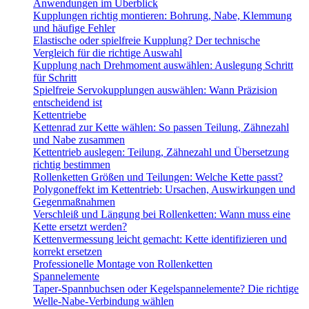
Anwendungen im Überblick
Kupplungen richtig montieren: Bohrung, Nabe, Klemmung
und häufige Fehler
Elastische oder spielfreie Kupplung? Der technische
Vergleich für die richtige Auswahl
Kupplung nach Drehmoment auswählen: Auslegung Schritt
für Schritt
Spielfreie Servokupplungen auswählen: Wann Präzision
entscheidend ist
Kettentriebe
Kettenrad zur Kette wählen: So passen Teilung, Zähnezahl
und Nabe zusammen
Kettentrieb auslegen: Teilung, Zähnezahl und Übersetzung
richtig bestimmen
Rollenketten Größen und Teilungen: Welche Kette passt?
Polygoneffekt im Kettentrieb: Ursachen, Auswirkungen und
Gegenmaßnahmen
Verschleiß und Längung bei Rollenketten: Wann muss eine
Kette ersetzt werden?
Kettenvermessung leicht gemacht: Kette identifizieren und
korrekt ersetzen
Professionelle Montage von Rollenketten
Spannelemente
Taper-Spannbuchsen oder Kegelspannelemente? Die richtige
Welle-Nabe-Verbindung wählen