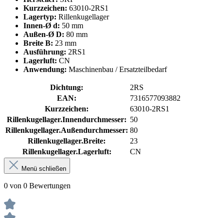
Kurzzeichen:
63010-2RS1
Lagertyp:
Rillenkugellager
Innen-Ø d:
50 mm
Außen-Ø D:
80 mm
Breite B:
23 mm
Ausführung:
2RS1
Lagerluft:
CN
Anwendung:
Maschinenbau / Ersatzteilbedarf
Dichtung:
2RS
EAN:
7316577093882
Kurzzeichen:
63010-2RS1
Rillenkugellager.Innendurchmesser:
50
Rillenkugellager.Außendurchmesser:
80
Rillenkugellager.Breite:
23
Rillenkugellager.Lagerluft:
CN
Menü schließen
0 von 0 Bewertungen