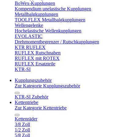
BoWex-Kupplungen
Kompendium unelastische Kupplungen
Metallbalgkupplungen
TOOLFLEX Metallbalgkupplungen
Wellengelenke
Hochelastische Wellenkupplungen
EVOLASTIC
Drehmomentbegrenzer / Rutschkupplungen
KTR RUFLEX
RUFLEX Rutschnaben
RUFLEX mit ROTEX
RUFLEX Ersatzteile
KTR-SI
Kupplungszubehör
Zur Kategorie Kupplungszubehör
KTR-SI Zubehör
Kettentriebe
Zur Kategorie Kettentriebe
Kettenräder
3/8 Zoll
1/2 Zoll
5/8 Zoll