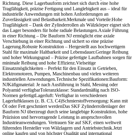
Richtung. Diese Lagerbauform zeichnet sich durch eine hohe
Tragfähigkeit, präzise Fertigung und Langlebigkeit aus – ideal für
industrielle Anwendungen mit hohen Anforderungen an
Zuverlässigkeit und Belastbarkeit.Merkmale und Vorteile:Hohe
Tragfähigkeit – Dank der Zylinderrollen als Wälzkörper eignet sich
das Lager besonders für hohe radiale Belastungen.Axiale Führung
in einer Richtung – Die Bauform NJ ermöglicht eine axiale
Verschiebung in einer Richtung und sichert so eine präzise
Lagerung.Robuste Konstruktion – Hergestellt aus hochwertigem
Stahl für maximale Haltbarkeit und Lebensdauer.Geringe Reibung
und hoher Wirkungsgrad – Präzise gefertigte Laufbahnen sorgen für
minimale Reibung und hohe Effizienz.Vielseitige
Einsatzmöglichkeiten – Perfekt für den Einsatz in Getrieben,
Elektromotoren, Pumpen, Maschinenbau und vielen weiteren
industriellen Anwendungen.Technische Spezifikationen:Bauform:
NJKäfigmaterial: Je nach Ausführung in Stahl, Messing oder
Polyamid verfügbarToleranzklasse: Standardmäßig nach ISO-
Normen gefertigtLagerluft: Verfügbar in verschiedenen
Lagerluftklassen (z. B. C3, C4)Schmierstoffversorgung: Kann mit
Öl oder Fett geschmiert werdenDas SKF Zylinderrollenlager der
Bauform NJ überzeugt durch seine langlebige Konstruktion, hohe
Präzision und hervorragende Leistung in anspruchsvollen
Industrieanwendungen. Vertrauen Sie auf SKF, einen weltweit
führenden Hersteller von Wälzlagern und Antriebstechnik.Jetzt
online kaufen und von höchster Qualität und international