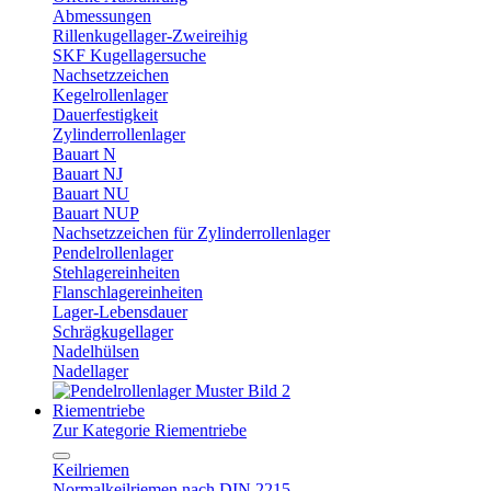
Abmessungen
Rillenkugellager-Zweireihig
SKF Kugellagersuche
Nachsetzzeichen
Kegelrollenlager
Dauerfestigkeit
Zylinderrollenlager
Bauart N
Bauart NJ
Bauart NU
Bauart NUP
Nachsetzzeichen für Zylinderrollenlager
Pendelrollenlager
Stehlagereinheiten
Flanschlagereinheiten
Lager-Lebensdauer
Schrägkugellager
Nadelhülsen
Nadellager
Riementriebe
Zur Kategorie Riementriebe
Keilriemen
Normalkeilriemen nach DIN 2215