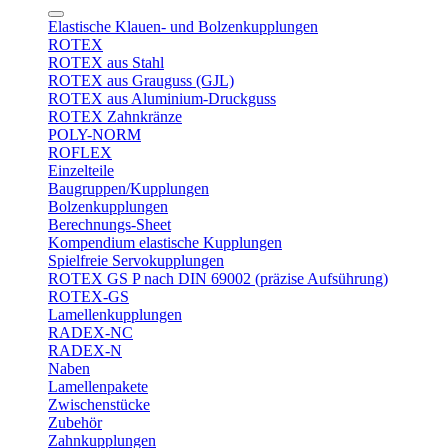
Elastische Klauen- und Bolzenkupplungen
ROTEX
ROTEX aus Stahl
ROTEX aus Grauguss (GJL)
ROTEX aus Aluminium-Druckguss
ROTEX Zahnkränze
POLY-NORM
ROFLEX
Einzelteile
Baugruppen/Kupplungen
Bolzenkupplungen
Berechnungs-Sheet
Kompendium elastische Kupplungen
Spielfreie Servokupplungen
ROTEX GS P nach DIN 69002 (präzise Aufsührung)
ROTEX-GS
Lamellenkupplungen
RADEX-NC
RADEX-N
Naben
Lamellenpakete
Zwischenstücke
Zubehör
Zahnkupplungen