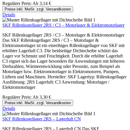
Regulärer Preis:
Ab
3,14 €
Preise inkl. MwSt. zzgl. Versandkosten
Details
SKF Rillenkugellager 2RS / C3 – Motorlager & Elektromotorlager
SKF Rillenkugellager 2RS / C3 – Motorlager & Elektromotorlager
Das SKF Rillenkugellager 2RS / C3 – Motorlager &
Elektromotorlager ist ein einreihiges Rillenkugellager von SKF mit
erhöhter Lagerluft C3. Die beidseitige Dichtscheibe schützt das
Lager vor Schmutz und Feuchtigkeit. Durch die erhöhte Lagerluft
C3 eignet sich das Lager besonders für Anwendungen mit höheren
Drehzahlen, Wärmeentwicklung oder Presssitz, zum Beispiel als
Motorlager bzw. Elektromotorlager in Elektromotoren, Pumpen,
Lüftern und Maschinen. Hersteller: SKF Lagertyp: Rillenkugellager
Ausführung: 2RS Lagerluft: C3 Anwendung: Motorlager /
Elektromotorlager
Regulärer Preis:
Ab
3,30 €
Preise inkl. MwSt. zzgl. Versandkosten
Details
SKF Rillenkugellager 2RS – Lagerluft CN
SKF Rillenkugellager 2RS – Lagerluft CN Das SKF