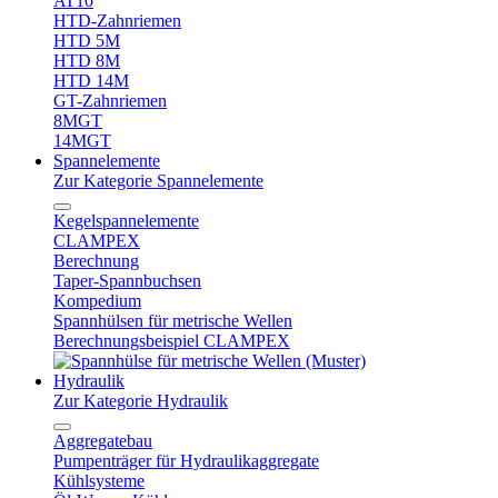
AT10
HTD-Zahnriemen
HTD 5M
HTD 8M
HTD 14M
GT-Zahnriemen
8MGT
14MGT
Spannelemente
Zur Kategorie Spannelemente
Kegelspannelemente
CLAMPEX
Berechnung
Taper-Spannbuchsen
Kompedium
Spannhülsen für metrische Wellen
Berechnungsbeispiel CLAMPEX
Hydraulik
Zur Kategorie Hydraulik
Aggregatebau
Pumpenträger für Hydraulikaggregate
Kühlsysteme