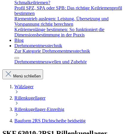
Schmalkeilriemen?
Profil SPZ, SPA oder SPB: Das richtige Keilriemenprofil
bestimmen
Riementrieb auslegen: Leistung, Übersetzung und
Vorspannung richtig berechnen
Keilriemenlänge bestimmen: So funktioniert die
Dimensionsbestimmung in der Praxis
Blog
Drehmomentmesstechnik
Zur Kategorie Drehmomentmesstechnik
Drehmomentmesswellen und Zubehör
Menü schließen
Wälzlager
Rillenkugellager
Rillenkugellager-Einreihig
Bauform 2RS Dichtscheibe beidseitig
SKF 63010-2RS1 Rillenkugellager