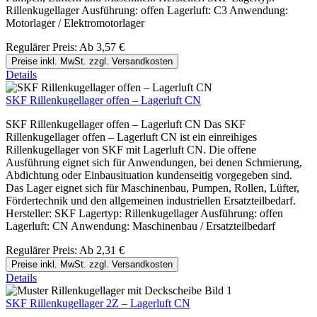
Rillenkugellager Ausführung: offen Lagerluft: C3 Anwendung:
Motorlager / Elektromotorlager
Regulärer Preis:
Ab
3,57 €
Preise inkl. MwSt. zzgl. Versandkosten
Details
SKF Rillenkugellager offen – Lagerluft CN
SKF Rillenkugellager offen – Lagerluft CN Das SKF
Rillenkugellager offen – Lagerluft CN ist ein einreihiges
Rillenkugellager von SKF mit Lagerluft CN. Die offene
Ausführung eignet sich für Anwendungen, bei denen Schmierung,
Abdichtung oder Einbausituation kundenseitig vorgegeben sind.
Das Lager eignet sich für Maschinenbau, Pumpen, Rollen, Lüfter,
Fördertechnik und den allgemeinen industriellen Ersatzteilbedarf.
Hersteller: SKF Lagertyp: Rillenkugellager Ausführung: offen
Lagerluft: CN Anwendung: Maschinenbau / Ersatzteilbedarf
Regulärer Preis:
Ab
2,31 €
Preise inkl. MwSt. zzgl. Versandkosten
Details
SKF Rillenkugellager 2Z – Lagerluft CN