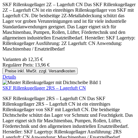
SKF Rillenkugellager 2Z – Lagerluft CN Das SKF Rillenkugellager
2Z – Lagerluft CN ist ein einreihiges Rillenkugellager von SKF mit
Lagerluft CN. Die beidseitige 2Z-Metallabdeckung schützt das
Lager vor groben Verunreinigungen und ist für viele industrielle
Standardanwendungen geeignet. Das Lager eignet sich für
Maschinenbau, Pumpen, Rollen, Lüfter, Fördertechnik und den
allgemeinen industriellen Ersatzteilbedarf. Hersteller: SKF Lagertyp:
Rillenkugellager Ausführung: 2Z Lagerluft: CN Anwendung:
Maschinenbau / Ersatzteilbedarf
Varianten ab
12,35 €
Regulärer Preis:
13,96 €
Preise inkl. MwSt. zzgl. Versandkosten
Details
SKF Rillenkugellager 2RS – Lagerluft CN
SKF Rillenkugellager 2RS – Lagerluft CN Das SKF
Rillenkugellager 2RS – Lagerluft CN ist ein einreihiges
Rillenkugellager von SKF mit Lagerluft CN. Die beidseitige
Dichtscheibe schützt das Lager vor Schmutz und Feuchtigkeit. Das
Lager eignet sich für Maschinenbau, Pumpen, Rollen, Lüfter,
Fördertechnik und den allgemeinen industriellen Ersatzteilbedarf.
Hersteller: SKF Lagertyp: Rillenkugellager Ausführung: 2RS
Lagerluft: CN Anwendung: Maschinenbau / Ersatzteilbedarf