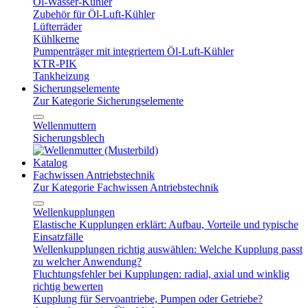
Öl-Wasser-Kühler
Zubehör für Öl-Luft-Kühler
Lüfterräder
Kühlkerne
Pumpenträger mit integriertem Öl-Luft-Kühler
KTR-PIK
Tankheizung
Sicherungselemente
Zur Kategorie Sicherungselemente
Wellenmuttern
Sicherungsblech
Katalog
Fachwissen Antriebstechnik
Zur Kategorie Fachwissen Antriebstechnik
Wellenkupplungen
Elastische Kupplungen erklärt: Aufbau, Vorteile und typische
Einsatzfälle
Wellenkupplungen richtig auswählen: Welche Kupplung passt
zu welcher Anwendung?
Fluchtungsfehler bei Kupplungen: radial, axial und winklig
richtig bewerten
Kupplung für Servoantriebe, Pumpen oder Getriebe?