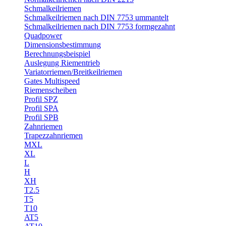
Schmalkeilriemen
Schmalkeilriemen nach DIN 7753 ummantelt
Schmalkeilriemen nach DIN 7753 formgezahnt
Quadpower
Dimensionsbestimmung
Berechnungsbeispiel
Auslegung Riementrieb
Variatorriemen/Breitkeilriemen
Gates Multispeed
Riemenscheiben
Profil SPZ
Profil SPA
Profil SPB
Zahnriemen
Trapezzahnriemen
MXL
XL
L
H
XH
T2.5
T5
T10
AT5