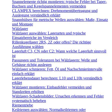
Spannelemente richtig montieren: typische Fehler bei Taper-
Buchsen und Kegelspannelementen vermeiden
CLAMPEX berechnen: Drehmomentübertragung und
Auslegung verständlich erklärt
Spannhülsen für metrische Wellen auswählen: Maße, Einsatz
und Montage
Wälzlager
Wälzlager auswählen: Lagerarten und typische
Einsatzbereiche im Vergleich
Rillenkugellager 2RS, 2Z oder offen? Die richtige
Ausführung wählen
Lagerluft C3, CN oder C2: Wann welche Lagerluft sinnvoll
ist
Passungen und Toleranzen bei Wälzlagern: Welle und
Gehäuse richtig auslegen
Wälzlager schmieren: Fett, Öl und Nachschmierintervalle
einfach erklärt
Lagerlebensdauer berechnen: L10 und L10h verständlich
erklärt
Wälzlager montieren: Einbaufehler vermeiden und
Standzeiten erhöhen
Wälzlager-Schadensbilder: Ursachen erkennen und Fehler
systematisch beheben
Riementriebe
Keilriemen auswählen: Normalkeilriemen oder