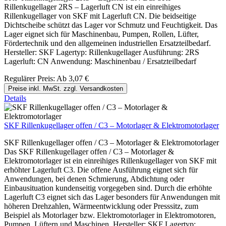
Rillenkugellager 2RS – Lagerluft CN ist ein einreihiges
Rillenkugellager von SKF mit Lagerluft CN. Die beidseitige
Dichtscheibe schützt das Lager vor Schmutz und Feuchtigkeit. Das
Lager eignet sich für Maschinenbau, Pumpen, Rollen, Lüfter,
Fördertechnik und den allgemeinen industriellen Ersatzteilbedarf.
Hersteller: SKF Lagertyp: Rillenkugellager Ausführung: 2RS
Lagerluft: CN Anwendung: Maschinenbau / Ersatzteilbedarf
Regulärer Preis:
Ab
3,07 €
Preise inkl. MwSt. zzgl. Versandkosten
Details
SKF Rillenkugellager offen / C3 – Motorlager & Elektromotorlager
SKF Rillenkugellager offen / C3 – Motorlager & Elektromotorlager
Das SKF Rillenkugellager offen / C3 – Motorlager &
Elektromotorlager ist ein einreihiges Rillenkugellager von SKF mit
erhöhter Lagerluft C3. Die offene Ausführung eignet sich für
Anwendungen, bei denen Schmierung, Abdichtung oder
Einbausituation kundenseitig vorgegeben sind. Durch die erhöhte
Lagerluft C3 eignet sich das Lager besonders für Anwendungen mit
höheren Drehzahlen, Wärmeentwicklung oder Presssitz, zum
Beispiel als Motorlager bzw. Elektromotorlager in Elektromotoren,
Pumpen, Lüftern und Maschinen. Hersteller: SKF Lagertyp: