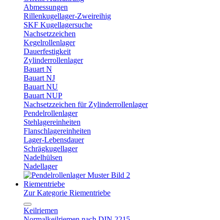
Abmessungen
Rillenkugellager-Zweireihig
SKF Kugellagersuche
Nachsetzzeichen
Kegelrollenlager
Dauerfestigkeit
Zylinderrollenlager
Bauart N
Bauart NJ
Bauart NU
Bauart NUP
Nachsetzzeichen für Zylinderrollenlager
Pendelrollenlager
Stehlagereinheiten
Flanschlagereinheiten
Lager-Lebensdauer
Schrägkugellager
Nadelhülsen
Nadellager
Riementriebe
Zur Kategorie Riementriebe
Keilriemen
Normalkeilriemen nach DIN 2215