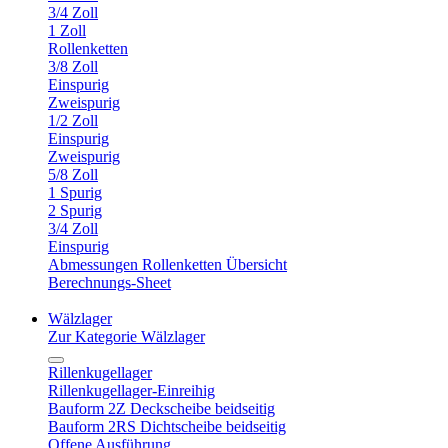
3/4 Zoll
1 Zoll
Rollenketten
3/8 Zoll
Einspurig
Zweispurig
1/2 Zoll
Einspurig
Zweispurig
5/8 Zoll
1 Spurig
2 Spurig
3/4 Zoll
Einspurig
Abmessungen Rollenketten Übersicht
Berechnungs-Sheet
Wälzlager
Zur Kategorie Wälzlager
Rillenkugellager
Rillenkugellager-Einreihig
Bauform 2Z Deckscheibe beidseitig
Bauform 2RS Dichtscheibe beidseitig
Offene Ausführung