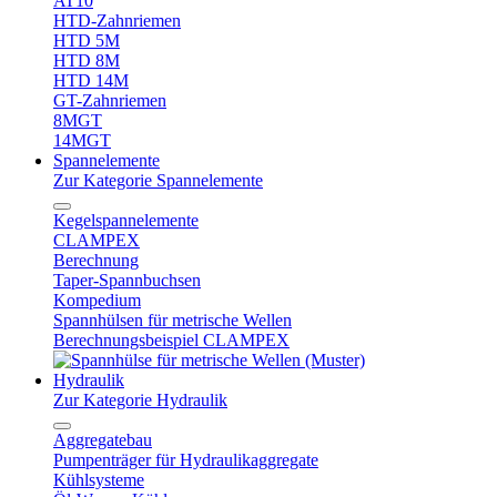
AT10
HTD-Zahnriemen
HTD 5M
HTD 8M
HTD 14M
GT-Zahnriemen
8MGT
14MGT
Spannelemente
Zur Kategorie Spannelemente
Kegelspannelemente
CLAMPEX
Berechnung
Taper-Spannbuchsen
Kompedium
Spannhülsen für metrische Wellen
Berechnungsbeispiel CLAMPEX
Hydraulik
Zur Kategorie Hydraulik
Aggregatebau
Pumpenträger für Hydraulikaggregate
Kühlsysteme