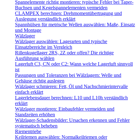
Spannelemente richtig montieren: typische Fehler bei Taper-
Buchsen und Kegelspannelementen vermeiden
CLAMPEX berechnen: Drehmomentübertragung und
Auslegung verständlich erklärt
Spannhülsen für metrische Wellen auswählen: Maße, Einsatz
und Montage
Wälzlager
Wälzlager auswählen: Lagerarten und typische
Einsatzbereiche im Vergleich
Rillenkugellager 2RS, 2Z oder offen? Die richtige
Ausführung wählen
Lagerluft C3, CN oder C2: Wann welche Lagerluft sinnvoll
ist
Passungen und Toleranzen bei Wälzlagern: Welle und
Gehäuse richtig auslegen
Wälzlager schmieren: Fett, Öl und Nachschmierintervalle
einfach erklärt
Lagerlebensdauer berechnen: L10 und L10h verständlich
erklärt
Wälzlager montieren: Einbaufehler vermeiden und
Standzeiten erhöhen
Wälzlager-Schadensbilder: Ursachen erkennen und Fehler
systematisch beheben
Riementriebe
Keilriemen auswählen: Normalkeilriemen oder