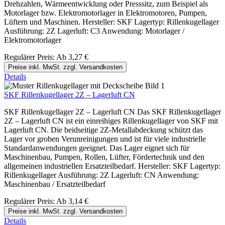
Drehzahlen, Wärmeentwicklung oder Presssitz, zum Beispiel als
Motorlager bzw. Elektromotorlager in Elektromotoren, Pumpen,
Lüftern und Maschinen. Hersteller: SKF Lagertyp: Rillenkugellager
Ausführung: 2Z Lagerluft: C3 Anwendung: Motorlager /
Elektromotorlager
Regulärer Preis:
Ab
3,27 €
Preise inkl. MwSt. zzgl. Versandkosten
Details
SKF Rillenkugellager 2Z – Lagerluft CN
SKF Rillenkugellager 2Z – Lagerluft CN Das SKF Rillenkugellager
2Z – Lagerluft CN ist ein einreihiges Rillenkugellager von SKF mit
Lagerluft CN. Die beidseitige 2Z-Metallabdeckung schützt das
Lager vor groben Verunreinigungen und ist für viele industrielle
Standardanwendungen geeignet. Das Lager eignet sich für
Maschinenbau, Pumpen, Rollen, Lüfter, Fördertechnik und den
allgemeinen industriellen Ersatzteilbedarf. Hersteller: SKF Lagertyp:
Rillenkugellager Ausführung: 2Z Lagerluft: CN Anwendung:
Maschinenbau / Ersatzteilbedarf
Regulärer Preis:
Ab
3,14 €
Preise inkl. MwSt. zzgl. Versandkosten
Details