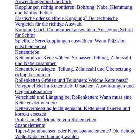
Anwendungen im Überblick
Kupplungen richtig montieren: Bohrung, Nabe, Klemmung
und häufige Fehler
Elastische oder spielfreie Kupplung? Der technische
Vergleich für die richtige Auswahl
Kupplung nach Drehmoment auswählen: Auslegung Schritt
für Schritt
Spielfreie Servokupplungen auswählen: Wann Präzision
entscheidend ist
Kettentriebe
Kettenrad zur Kette wählen: So passen Teilung, Zähnezahl
und Nabe zusammen
Kettentrieb auslegen: Teilung, Zähnezahl und Übersetzung
richtig bestimmen
Rollenketten Größen und Teilungen: Welche Kette passt?
Polygoneffekt im Kettentrieb: Ursachen, Auswirkungen und
Gegenmaßnahmen
Verschleiß und Längung bei Rollenketten: Wann muss eine
Kette ersetzt werden?
Kettenvermessung leicht gemacht: Kette identifizieren und
korrekt ersetzen
Professionelle Montage von Rollenketten
Spannelemente
Taper-Spannbuchsen oder Kegelspannelemente? Die richtige
Welle-Nabe-Verbindung wählen