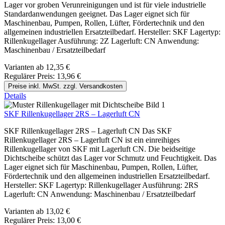
Lager vor groben Verunreinigungen und ist für viele industrielle
Standardanwendungen geeignet. Das Lager eignet sich für
Maschinenbau, Pumpen, Rollen, Lüfter, Fördertechnik und den
allgemeinen industriellen Ersatzteilbedarf. Hersteller: SKF Lagertyp:
Rillenkugellager Ausführung: 2Z Lagerluft: CN Anwendung:
Maschinenbau / Ersatzteilbedarf
Varianten ab
12,35 €
Regulärer Preis:
13,96 €
Preise inkl. MwSt. zzgl. Versandkosten
Details
SKF Rillenkugellager 2RS – Lagerluft CN
SKF Rillenkugellager 2RS – Lagerluft CN Das SKF
Rillenkugellager 2RS – Lagerluft CN ist ein einreihiges
Rillenkugellager von SKF mit Lagerluft CN. Die beidseitige
Dichtscheibe schützt das Lager vor Schmutz und Feuchtigkeit. Das
Lager eignet sich für Maschinenbau, Pumpen, Rollen, Lüfter,
Fördertechnik und den allgemeinen industriellen Ersatzteilbedarf.
Hersteller: SKF Lagertyp: Rillenkugellager Ausführung: 2RS
Lagerluft: CN Anwendung: Maschinenbau / Ersatzteilbedarf
Varianten ab
13,02 €
Regulärer Preis:
13,00 €