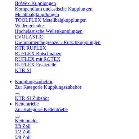
BoWex-Kupplungen
Kompendium unelastische Kupplungen
Metallbalgkupplungen
TOOLFLEX Metallbalgkupplungen
Wellengelenke
Hochelastische Wellenkupplungen
EVOLASTIC
Drehmomentbegrenzer / Rutschkupplungen
KTR RUFLEX
RUFLEX Rutschnaben
RUFLEX mit ROTEX
RUFLEX Ersatzteile
KTR-SI
Kupplungszubehör
Zur Kategorie Kupplungszubehör
KTR-SI Zubehör
Kettentriebe
Zur Kategorie Kettentriebe
Kettenräder
3/8 Zoll
1/2 Zoll
5/8 Zoll