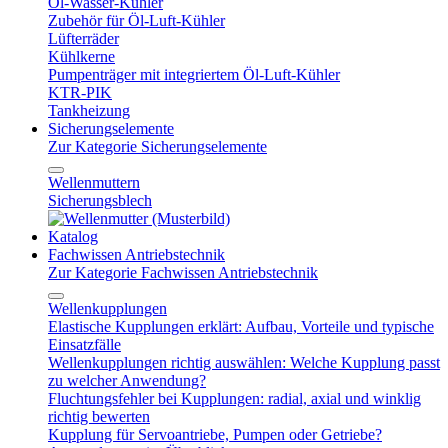
Öl-Wasser-Kühler
Zubehör für Öl-Luft-Kühler
Lüfterräder
Kühlkerne
Pumpenträger mit integriertem Öl-Luft-Kühler
KTR-PIK
Tankheizung
Sicherungselemente
Zur Kategorie Sicherungselemente
Wellenmuttern
Sicherungsblech
Katalog
Fachwissen Antriebstechnik
Zur Kategorie Fachwissen Antriebstechnik
Wellenkupplungen
Elastische Kupplungen erklärt: Aufbau, Vorteile und typische
Einsatzfälle
Wellenkupplungen richtig auswählen: Welche Kupplung passt
zu welcher Anwendung?
Fluchtungsfehler bei Kupplungen: radial, axial und winklig
richtig bewerten
Kupplung für Servoantriebe, Pumpen oder Getriebe?