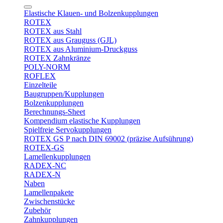
Elastische Klauen- und Bolzenkupplungen
ROTEX
ROTEX aus Stahl
ROTEX aus Grauguss (GJL)
ROTEX aus Aluminium-Druckguss
ROTEX Zahnkränze
POLY-NORM
ROFLEX
Einzelteile
Baugruppen/Kupplungen
Bolzenkupplungen
Berechnungs-Sheet
Kompendium elastische Kupplungen
Spielfreie Servokupplungen
ROTEX GS P nach DIN 69002 (präzise Aufsührung)
ROTEX-GS
Lamellenkupplungen
RADEX-NC
RADEX-N
Naben
Lamellenpakete
Zwischenstücke
Zubehör
Zahnkupplungen