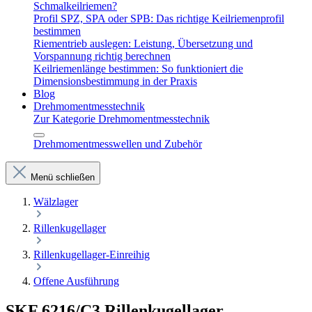
Schmalkeilriemen?
Profil SPZ, SPA oder SPB: Das richtige Keilriemenprofil
bestimmen
Riementrieb auslegen: Leistung, Übersetzung und
Vorspannung richtig berechnen
Keilriemenlänge bestimmen: So funktioniert die
Dimensionsbestimmung in der Praxis
Blog
Drehmomentmesstechnik
Zur Kategorie Drehmomentmesstechnik
Drehmomentmesswellen und Zubehör
Menü schließen
Wälzlager
Rillenkugellager
Rillenkugellager-Einreihig
Offene Ausführung
SKF 6216/C3 Rillenkugellager –