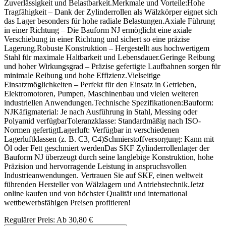
Zuverlässigkeit und Belastbarkeit.Merkmale und Vorteile:Hohe
Tragfähigkeit – Dank der Zylinderrollen als Wälzkörper eignet sich
das Lager besonders für hohe radiale Belastungen.Axiale Führung
in einer Richtung – Die Bauform NJ ermöglicht eine axiale
Verschiebung in einer Richtung und sichert so eine präzise
Lagerung.Robuste Konstruktion – Hergestellt aus hochwertigem
Stahl für maximale Haltbarkeit und Lebensdauer.Geringe Reibung
und hoher Wirkungsgrad – Präzise gefertigte Laufbahnen sorgen für
minimale Reibung und hohe Effizienz.Vielseitige
Einsatzmöglichkeiten – Perfekt für den Einsatz in Getrieben,
Elektromotoren, Pumpen, Maschinenbau und vielen weiteren
industriellen Anwendungen.Technische Spezifikationen:Bauform:
NJKäfigmaterial: Je nach Ausführung in Stahl, Messing oder
Polyamid verfügbarToleranzklasse: Standardmäßig nach ISO-
Normen gefertigtLagerluft: Verfügbar in verschiedenen
Lagerluftklassen (z. B. C3, C4)Schmierstoffversorgung: Kann mit
Öl oder Fett geschmiert werdenDas SKF Zylinderrollenlager der
Bauform NJ überzeugt durch seine langlebige Konstruktion, hohe
Präzision und hervorragende Leistung in anspruchsvollen
Industrieanwendungen. Vertrauen Sie auf SKF, einen weltweit
führenden Hersteller von Wälzlagern und Antriebstechnik.Jetzt
online kaufen und von höchster Qualität und international
wettbewerbsfähigen Preisen profitieren!
Regulärer Preis:
Ab
30,80 €