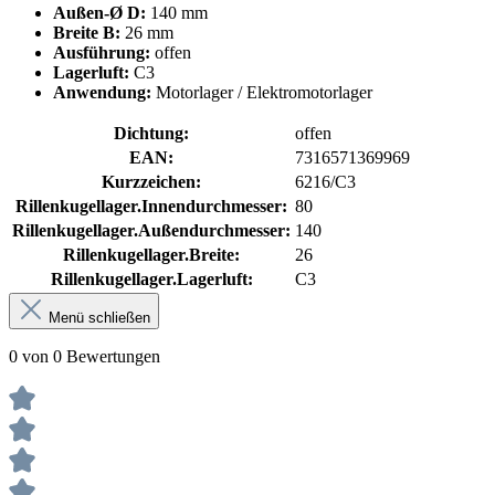
Außen-Ø D:
140 mm
Breite B:
26 mm
Ausführung:
offen
Lagerluft:
C3
Anwendung:
Motorlager / Elektromotorlager
Dichtung:
offen
EAN:
7316571369969
Kurzzeichen:
6216/C3
Rillenkugellager.Innendurchmesser:
80
Rillenkugellager.Außendurchmesser:
140
Rillenkugellager.Breite:
26
Rillenkugellager.Lagerluft:
C3
Menü schließen
0 von 0 Bewertungen