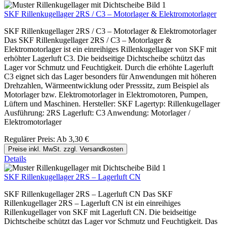
SKF Rillenkugellager 2RS / C3 – Motorlager & Elektromotorlager
SKF Rillenkugellager 2RS / C3 – Motorlager & Elektromotorlager
Das SKF Rillenkugellager 2RS / C3 – Motorlager &
Elektromotorlager ist ein einreihiges Rillenkugellager von SKF mit
erhöhter Lagerluft C3. Die beidseitige Dichtscheibe schützt das
Lager vor Schmutz und Feuchtigkeit. Durch die erhöhte Lagerluft
C3 eignet sich das Lager besonders für Anwendungen mit höheren
Drehzahlen, Wärmeentwicklung oder Presssitz, zum Beispiel als
Motorlager bzw. Elektromotorlager in Elektromotoren, Pumpen,
Lüftern und Maschinen. Hersteller: SKF Lagertyp: Rillenkugellager
Ausführung: 2RS Lagerluft: C3 Anwendung: Motorlager /
Elektromotorlager
Regulärer Preis:
Ab
3,30 €
Preise inkl. MwSt. zzgl. Versandkosten
Details
SKF Rillenkugellager 2RS – Lagerluft CN
SKF Rillenkugellager 2RS – Lagerluft CN Das SKF
Rillenkugellager 2RS – Lagerluft CN ist ein einreihiges
Rillenkugellager von SKF mit Lagerluft CN. Die beidseitige
Dichtscheibe schützt das Lager vor Schmutz und Feuchtigkeit. Das