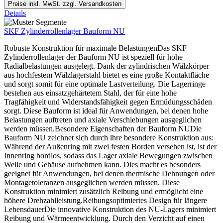
Preise inkl. MwSt. zzgl. Versandkosten
Details
SKF Zylinderrollenlager Bauform NU
Robuste Konstruktion für maximale BelastungenDas SKF
Zylinderrollenlager der Bauform NU ist speziell für hohe
Radialbelastungen ausgelegt. Dank der zylindrischen Wälzkörper
aus hochfestem Wälzlagerstahl bietet es eine große Kontaktfläche
und sorgt somit für eine optimale Lastverteilung. Die Lagerringe
bestehen aus einsatzgehärtetem Stahl, der für eine hohe
Tragfähigkeit und Widerstandsfähigkeit gegen Ermüdungsschäden
sorgt. Diese Bauform ist ideal für Anwendungen, bei denen hohe
Belastungen auftreten und axiale Verschiebungen ausgeglichen
werden müssen.Besondere Eigenschaften der Bauform NUDie
Bauform NU zeichnet sich durch ihre besondere Konstruktion aus:
Während der Außenring mit zwei festen Borden versehen ist, ist der
Innenring bordlos, sodass das Lager axiale Bewegungen zwischen
Welle und Gehäuse aufnehmen kann. Dies macht es besonders
geeignet für Anwendungen, bei denen thermische Dehnungen oder
Montagetoleranzen ausgeglichen werden müssen. Diese
Konstruktion minimiert zusätzlich Reibung und ermöglicht eine
höhere Drehzahlleistung.Reibungsoptimiertes Design für längere
LebensdauerDie innovative Konstruktion des NU-Lagers minimiert
Reibung und Wärmeentwicklung. Durch den Verzicht auf einen