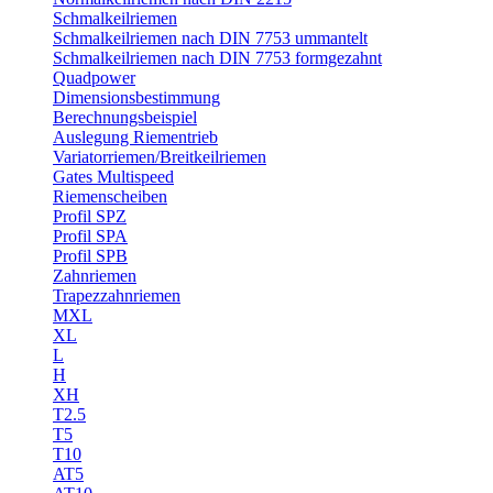
Schmalkeilriemen
Schmalkeilriemen nach DIN 7753 ummantelt
Schmalkeilriemen nach DIN 7753 formgezahnt
Quadpower
Dimensionsbestimmung
Berechnungsbeispiel
Auslegung Riementrieb
Variatorriemen/Breitkeilriemen
Gates Multispeed
Riemenscheiben
Profil SPZ
Profil SPA
Profil SPB
Zahnriemen
Trapezzahnriemen
MXL
XL
L
H
XH
T2.5
T5
T10
AT5