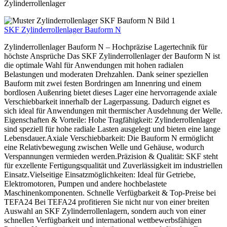
Zylinderrollenlager
SKF Zylinderrollenlager Bauform N
Zylinderrollenlager Bauform N – Hochpräzise Lagertechnik für
höchste Ansprüche Das SKF Zylinderrollenlager der Bauform N ist
die optimale Wahl für Anwendungen mit hohen radialen
Belastungen und moderaten Drehzahlen. Dank seiner speziellen
Bauform mit zwei festen Bordringen am Innenring und einem
bordlosen Außenring bietet dieses Lager eine hervorragende axiale
Verschiebbarkeit innerhalb der Lagerpassung. Dadurch eignet es
sich ideal für Anwendungen mit thermischer Ausdehnung der Welle.
Eigenschaften & Vorteile: Hohe Tragfähigkeit: Zylinderrollenlager
sind speziell für hohe radiale Lasten ausgelegt und bieten eine lange
Lebensdauer.Axiale Verschiebbarkeit: Die Bauform N ermöglicht
eine Relativbewegung zwischen Welle und Gehäuse, wodurch
Verspannungen vermieden werden.Präzision & Qualität: SKF steht
für exzellente Fertigungsqualität und Zuverlässigkeit im industriellen
Einsatz.Vielseitige Einsatzmöglichkeiten: Ideal für Getriebe,
Elektromotoren, Pumpen und andere hochbelastete
Maschinenkomponenten. Schnelle Verfügbarkeit & Top-Preise bei
TEFA24 Bei TEFA24 profitieren Sie nicht nur von einer breiten
Auswahl an SKF Zylinderrollenlagern, sondern auch von einer
schnellen Verfügbarkeit und international wettbewerbsfähigen