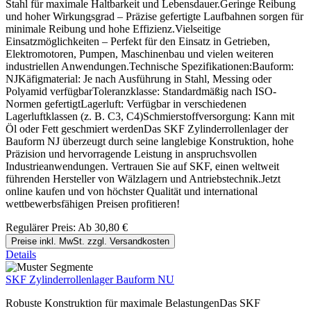
Stahl für maximale Haltbarkeit und Lebensdauer.Geringe Reibung
und hoher Wirkungsgrad – Präzise gefertigte Laufbahnen sorgen für
minimale Reibung und hohe Effizienz.Vielseitige
Einsatzmöglichkeiten – Perfekt für den Einsatz in Getrieben,
Elektromotoren, Pumpen, Maschinenbau und vielen weiteren
industriellen Anwendungen.Technische Spezifikationen:Bauform:
NJKäfigmaterial: Je nach Ausführung in Stahl, Messing oder
Polyamid verfügbarToleranzklasse: Standardmäßig nach ISO-
Normen gefertigtLagerluft: Verfügbar in verschiedenen
Lagerluftklassen (z. B. C3, C4)Schmierstoffversorgung: Kann mit
Öl oder Fett geschmiert werdenDas SKF Zylinderrollenlager der
Bauform NJ überzeugt durch seine langlebige Konstruktion, hohe
Präzision und hervorragende Leistung in anspruchsvollen
Industrieanwendungen. Vertrauen Sie auf SKF, einen weltweit
führenden Hersteller von Wälzlagern und Antriebstechnik.Jetzt
online kaufen und von höchster Qualität und international
wettbewerbsfähigen Preisen profitieren!
Regulärer Preis:
Ab
30,80 €
Preise inkl. MwSt. zzgl. Versandkosten
Details
SKF Zylinderrollenlager Bauform NU
Robuste Konstruktion für maximale BelastungenDas SKF