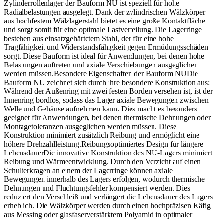
Zylinderrollenlager der Bauform NU ist speziell für hohe
Radialbelastungen ausgelegt. Dank der zylindrischen Wälzkörper
aus hochfestem Wälzlagerstahl bietet es eine große Kontaktfläche
und sorgt somit für eine optimale Lastverteilung. Die Lagerringe
bestehen aus einsatzgehärtetem Stahl, der für eine hohe
Tragfähigkeit und Widerstandsfähigkeit gegen Ermüdungsschäden
sorgt. Diese Bauform ist ideal für Anwendungen, bei denen hohe
Belastungen auftreten und axiale Verschiebungen ausgeglichen
werden müssen.Besondere Eigenschaften der Bauform NUDie
Bauform NU zeichnet sich durch ihre besondere Konstruktion aus:
Während der Außenring mit zwei festen Borden versehen ist, ist der
Innenring bordlos, sodass das Lager axiale Bewegungen zwischen
Welle und Gehäuse aufnehmen kann. Dies macht es besonders
geeignet für Anwendungen, bei denen thermische Dehnungen oder
Montagetoleranzen ausgeglichen werden müssen. Diese
Konstruktion minimiert zusätzlich Reibung und ermöglicht eine
höhere Drehzahlleistung.Reibungsoptimiertes Design für längere
LebensdauerDie innovative Konstruktion des NU-Lagers minimiert
Reibung und Wärmeentwicklung. Durch den Verzicht auf einen
Schulterkragen an einem der Lagerringe können axiale
Bewegungen innerhalb des Lagers erfolgen, wodurch thermische
Dehnungen und Fluchtungsfehler kompensiert werden. Dies
reduziert den Verschleiß und verlängert die Lebensdauer des Lagers
erheblich. Die Wälzkörper werden durch einen hochpräzisen Käfig
aus Messing oder glasfaserverstärktem Polyamid in optimaler