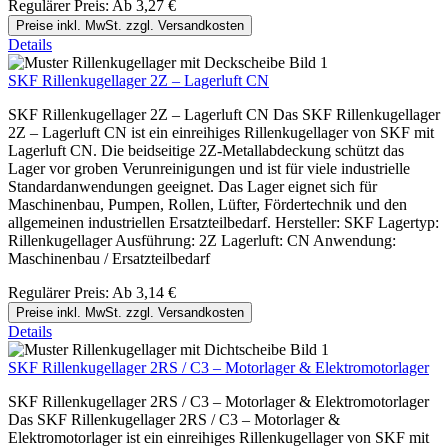
Regulärer Preis:
Ab
3,27 €
Preise inkl. MwSt. zzgl. Versandkosten
Details
SKF Rillenkugellager 2Z – Lagerluft CN
SKF Rillenkugellager 2Z – Lagerluft CN Das SKF Rillenkugellager
2Z – Lagerluft CN ist ein einreihiges Rillenkugellager von SKF mit
Lagerluft CN. Die beidseitige 2Z-Metallabdeckung schützt das
Lager vor groben Verunreinigungen und ist für viele industrielle
Standardanwendungen geeignet. Das Lager eignet sich für
Maschinenbau, Pumpen, Rollen, Lüfter, Fördertechnik und den
allgemeinen industriellen Ersatzteilbedarf. Hersteller: SKF Lagertyp:
Rillenkugellager Ausführung: 2Z Lagerluft: CN Anwendung:
Maschinenbau / Ersatzteilbedarf
Regulärer Preis:
Ab
3,14 €
Preise inkl. MwSt. zzgl. Versandkosten
Details
SKF Rillenkugellager 2RS / C3 – Motorlager & Elektromotorlager
SKF Rillenkugellager 2RS / C3 – Motorlager & Elektromotorlager
Das SKF Rillenkugellager 2RS / C3 – Motorlager &
Elektromotorlager ist ein einreihiges Rillenkugellager von SKF mit