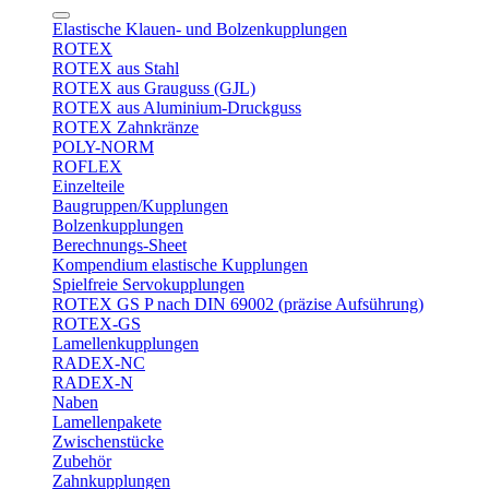
Elastische Klauen- und Bolzenkupplungen
ROTEX
ROTEX aus Stahl
ROTEX aus Grauguss (GJL)
ROTEX aus Aluminium-Druckguss
ROTEX Zahnkränze
POLY-NORM
ROFLEX
Einzelteile
Baugruppen/Kupplungen
Bolzenkupplungen
Berechnungs-Sheet
Kompendium elastische Kupplungen
Spielfreie Servokupplungen
ROTEX GS P nach DIN 69002 (präzise Aufsührung)
ROTEX-GS
Lamellenkupplungen
RADEX-NC
RADEX-N
Naben
Lamellenpakete
Zwischenstücke
Zubehör
Zahnkupplungen