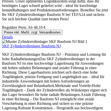
Preisen. Unser optimiertes Logistiksystem sorgt dafür, dass Ihr
benötigtes Lager schnell geliefert wird – ideal für kurzfristige
Instandhaltungen und Produktionsanforderungen. Bestellen Sie jetzt
Ihr SKF Zylinderrollenlager Bauform N bei TEFA24 und sichern
Sie sich höchste Qualität zum besten Preis!
Regulärer Preis:
Ab
48,10 €
Preise inkl. MwSt. zzgl. Versandkosten
Details
SKF Zylinderrollenlager Bauform NJ
SKF Zylinderrollenlager Bauform NJ – Präzision und Leistung für
hohe RadialbelastungenDas SKF Zylinderrollenlager in der
Bauform NJ ist eine hochwertige Lagerlösung für Anwendungen
mit hohen radialen Belastungen und axialer Führung in einer
Richtung. Diese Lagerbauform zeichnet sich durch eine hohe
Tragfähigkeit, präzise Fertigung und Langlebigkeit aus – ideal für
industrielle Anwendungen mit hohen Anforderungen an
Zuverlässigkeit und Belastbarkeit.Merkmale und Vorteile:Hohe
Tragfähigkeit – Dank der Zylinderrollen als Wälzkörper eignet sich
das Lager besonders für hohe radiale Belastungen.Axiale Führung
in einer Richtung – Die Bauform NJ ermöglicht eine axiale
Verschiebung in einer Richtung und sichert so eine präzise
Lagerung.Robuste Konstruktion – Hergestellt aus hochwertigem