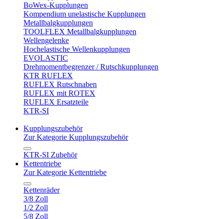
BoWex-Kupplungen
Kompendium unelastische Kupplungen
Metallbalgkupplungen
TOOLFLEX Metallbalgkupplungen
Wellengelenke
Hochelastische Wellenkupplungen
EVOLASTIC
Drehmomentbegrenzer / Rutschkupplungen
KTR RUFLEX
RUFLEX Rutschnaben
RUFLEX mit ROTEX
RUFLEX Ersatzteile
KTR-SI
Kupplungszubehör
Zur Kategorie Kupplungszubehör
KTR-SI Zubehör
Kettentriebe
Zur Kategorie Kettentriebe
Kettenräder
3/8 Zoll
1/2 Zoll
5/8 Zoll