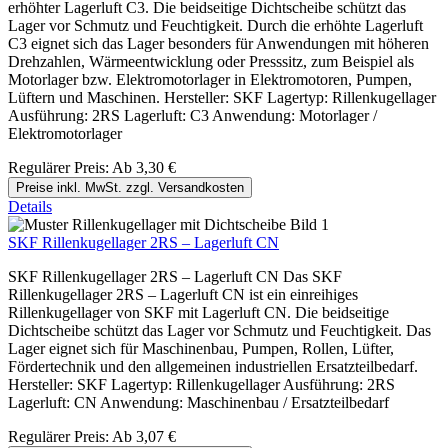
erhöhter Lagerluft C3. Die beidseitige Dichtscheibe schützt das
Lager vor Schmutz und Feuchtigkeit. Durch die erhöhte Lagerluft
C3 eignet sich das Lager besonders für Anwendungen mit höheren
Drehzahlen, Wärmeentwicklung oder Presssitz, zum Beispiel als
Motorlager bzw. Elektromotorlager in Elektromotoren, Pumpen,
Lüftern und Maschinen. Hersteller: SKF Lagertyp: Rillenkugellager
Ausführung: 2RS Lagerluft: C3 Anwendung: Motorlager /
Elektromotorlager
Regulärer Preis:
Ab
3,30 €
Preise inkl. MwSt. zzgl. Versandkosten
Details
SKF Rillenkugellager 2RS – Lagerluft CN
SKF Rillenkugellager 2RS – Lagerluft CN Das SKF
Rillenkugellager 2RS – Lagerluft CN ist ein einreihiges
Rillenkugellager von SKF mit Lagerluft CN. Die beidseitige
Dichtscheibe schützt das Lager vor Schmutz und Feuchtigkeit. Das
Lager eignet sich für Maschinenbau, Pumpen, Rollen, Lüfter,
Fördertechnik und den allgemeinen industriellen Ersatzteilbedarf.
Hersteller: SKF Lagertyp: Rillenkugellager Ausführung: 2RS
Lagerluft: CN Anwendung: Maschinenbau / Ersatzteilbedarf
Regulärer Preis:
Ab
3,07 €