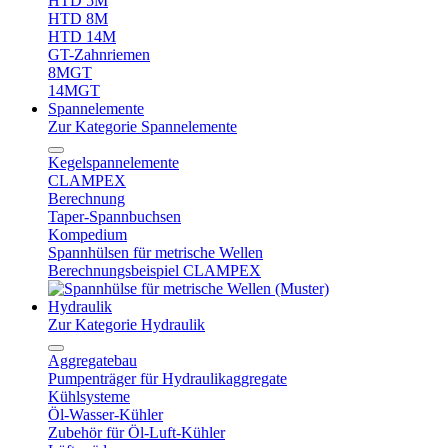
HTD 5M
HTD 8M
HTD 14M
GT-Zahnriemen
8MGT
14MGT
Spannelemente
Zur Kategorie Spannelemente
Kegelspannelemente
CLAMPEX
Berechnung
Taper-Spannbuchsen
Kompedium
Spannhülsen für metrische Wellen
Berechnungsbeispiel CLAMPEX
Hydraulik
Zur Kategorie Hydraulik
Aggregatebau
Pumpenträger für Hydraulikaggregate
Kühlsysteme
Öl-Wasser-Kühler
Zubehör für Öl-Luft-Kühler