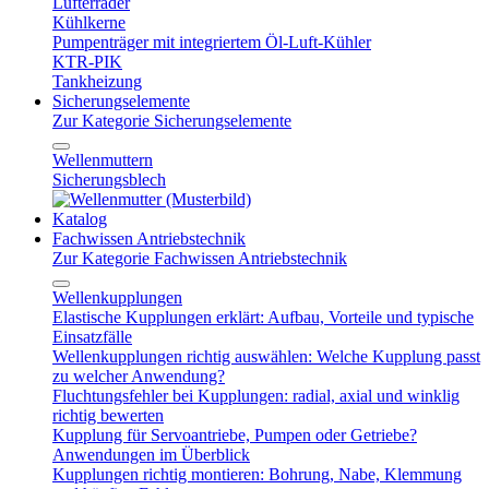
Lüfterräder
Kühlkerne
Pumpenträger mit integriertem Öl-Luft-Kühler
KTR-PIK
Tankheizung
Sicherungselemente
Zur Kategorie Sicherungselemente
Wellenmuttern
Sicherungsblech
Katalog
Fachwissen Antriebstechnik
Zur Kategorie Fachwissen Antriebstechnik
Wellenkupplungen
Elastische Kupplungen erklärt: Aufbau, Vorteile und typische
Einsatzfälle
Wellenkupplungen richtig auswählen: Welche Kupplung passt
zu welcher Anwendung?
Fluchtungsfehler bei Kupplungen: radial, axial und winklig
richtig bewerten
Kupplung für Servoantriebe, Pumpen oder Getriebe?
Anwendungen im Überblick
Kupplungen richtig montieren: Bohrung, Nabe, Klemmung