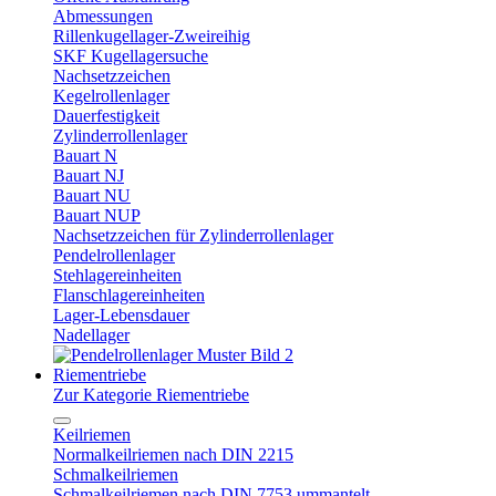
Abmessungen
Rillenkugellager-Zweireihig
SKF Kugellagersuche
Nachsetzzeichen
Kegelrollenlager
Dauerfestigkeit
Zylinderrollenlager
Bauart N
Bauart NJ
Bauart NU
Bauart NUP
Nachsetzzeichen für Zylinderrollenlager
Pendelrollenlager
Stehlagereinheiten
Flanschlagereinheiten
Lager-Lebensdauer
Nadellager
Riementriebe
Zur Kategorie Riementriebe
Keilriemen
Normalkeilriemen nach DIN 2215
Schmalkeilriemen
Schmalkeilriemen nach DIN 7753 ummantelt