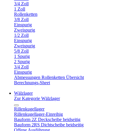
3/4 Zoll
1 Zoll
Rollenketten
3/8 Zoll
Einspurig
Zweispurig
1/2 Zoll
Einspurig
Zweispurig
5/8 Zoll
1 Spurig
2 Spurig
3/4 Zoll
Einspurig
Abmessungen Rollenketten Übersicht
Berechnungs-Sheet
Wälzlager
Zur Kategorie Wälzlager
Rillenkugellager
Rillenkugellager-Einreihig
Bauform 2Z Deckscheibe beidseitig
Bauform 2RS Dichtscheibe beidseitig
Offene Ausführung