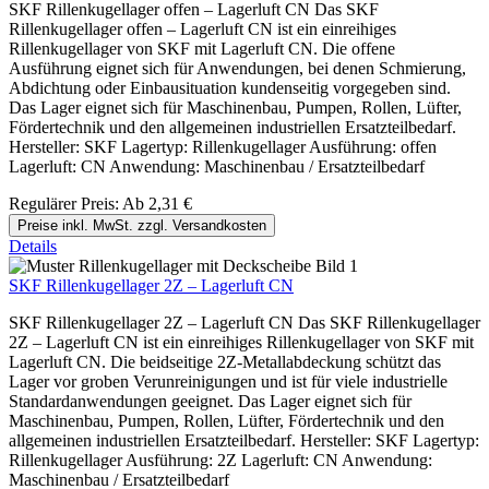
SKF Rillenkugellager offen – Lagerluft CN Das SKF
Rillenkugellager offen – Lagerluft CN ist ein einreihiges
Rillenkugellager von SKF mit Lagerluft CN. Die offene
Ausführung eignet sich für Anwendungen, bei denen Schmierung,
Abdichtung oder Einbausituation kundenseitig vorgegeben sind.
Das Lager eignet sich für Maschinenbau, Pumpen, Rollen, Lüfter,
Fördertechnik und den allgemeinen industriellen Ersatzteilbedarf.
Hersteller: SKF Lagertyp: Rillenkugellager Ausführung: offen
Lagerluft: CN Anwendung: Maschinenbau / Ersatzteilbedarf
Regulärer Preis:
Ab
2,31 €
Preise inkl. MwSt. zzgl. Versandkosten
Details
SKF Rillenkugellager 2Z – Lagerluft CN
SKF Rillenkugellager 2Z – Lagerluft CN Das SKF Rillenkugellager
2Z – Lagerluft CN ist ein einreihiges Rillenkugellager von SKF mit
Lagerluft CN. Die beidseitige 2Z-Metallabdeckung schützt das
Lager vor groben Verunreinigungen und ist für viele industrielle
Standardanwendungen geeignet. Das Lager eignet sich für
Maschinenbau, Pumpen, Rollen, Lüfter, Fördertechnik und den
allgemeinen industriellen Ersatzteilbedarf. Hersteller: SKF Lagertyp:
Rillenkugellager Ausführung: 2Z Lagerluft: CN Anwendung:
Maschinenbau / Ersatzteilbedarf