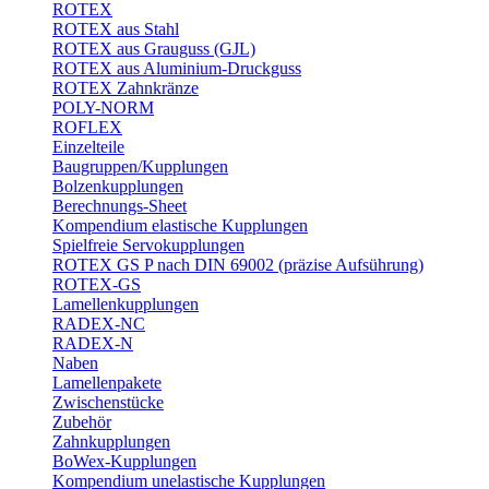
ROTEX
ROTEX aus Stahl
ROTEX aus Grauguss (GJL)
ROTEX aus Aluminium-Druckguss
ROTEX Zahnkränze
POLY-NORM
ROFLEX
Einzelteile
Baugruppen/Kupplungen
Bolzenkupplungen
Berechnungs-Sheet
Kompendium elastische Kupplungen
Spielfreie Servokupplungen
ROTEX GS P nach DIN 69002 (präzise Aufsührung)
ROTEX-GS
Lamellenkupplungen
RADEX-NC
RADEX-N
Naben
Lamellenpakete
Zwischenstücke
Zubehör
Zahnkupplungen
BoWex-Kupplungen
Kompendium unelastische Kupplungen