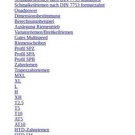
Schmalkeilriemen nach DIN 7753 formgezahnt
Quadpower
Dimensionsbestimmung
Berechnungsbeispiel
Auslegung Riementrieb
Variatorriemen/Breitkeilriemen
Gates Multispeed
Riemenscheiben
Profil SPZ
Profil SPA
Profil SPB
Zahnriemen
Trapezzahnriemen
MXL
XL
L
H
XH
T2.5
T5
T10
AT5
AT10
HTD-Zahnriemen