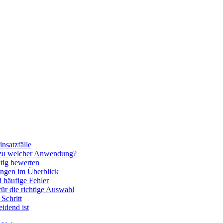
nsatzfälle
 zu welcher Anwendung?
htig bewerten
ngen im Überblick
 häufige Fehler
für die richtige Auswahl
Schritt
idend ist