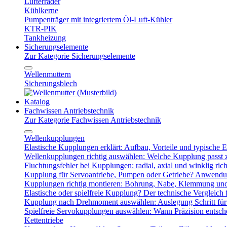
Lüfterräder
Kühlkerne
Pumpenträger mit integriertem Öl-Luft-Kühler
KTR-PIK
Tankheizung
Sicherungselemente
Zur Kategorie Sicherungselemente
Wellenmuttern
Sicherungsblech
Katalog
Fachwissen Antriebstechnik
Zur Kategorie Fachwissen Antriebstechnik
Wellenkupplungen
Elastische Kupplungen erklärt: Aufbau, Vorteile und typische Ei
Wellenkupplungen richtig auswählen: Welche Kupplung passt
Fluchtungsfehler bei Kupplungen: radial, axial und winklig ric
Kupplung für Servoantriebe, Pumpen oder Getriebe? Anwendu
Kupplungen richtig montieren: Bohrung, Nabe, Klemmung und
Elastische oder spielfreie Kupplung? Der technische Vergleich 
Kupplung nach Drehmoment auswählen: Auslegung Schritt für 
Spielfreie Servokupplungen auswählen: Wann Präzision entsche
Kettentriebe