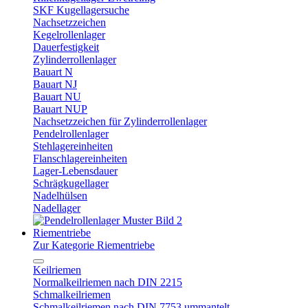
SKF Kugellagersuche
Nachsetzzeichen
Kegelrollenlager
Dauerfestigkeit
Zylinderrollenlager
Bauart N
Bauart NJ
Bauart NU
Bauart NUP
Nachsetzzeichen für Zylinderrollenlager
Pendelrollenlager
Stehlagereinheiten
Flanschlagereinheiten
Lager-Lebensdauer
Schrägkugellager
Nadelhülsen
Nadellager
Riementriebe
Zur Kategorie Riementriebe
Keilriemen
Normalkeilriemen nach DIN 2215
Schmalkeilriemen
Schmalkeilriemen nach DIN 7753 ummantelt