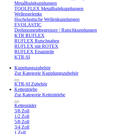
Metallbalgkupplungen
TOOLFLEX Metallbalgkupplungen
Wellengelenke
Hochelastische Wellenkupplungen
EVOLASTIC
Drehmomentbegrenzer / Rutschkupplungen
KTR RUFLEX
RUFLEX Rutschnaben
RUFLEX mit ROTEX
RUFLEX Ersatzteile
KTR-SI
Kupplungszubehör
Zur Kategorie Kupplungszubehör
KTR-SI Zubehör
Kettentriebe
Zur Kategorie Kettentriebe
Kettenräder
3/8 Zoll
1/2 Zoll
5/8 Zoll
3/4 Zoll
1 Zoll