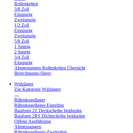
Rollenketten
3/8 Zoll
Einspurig
Zweispurig
1/2 Zoll
Einspurig
Zweispurig
5/8 Zoll
1 Spurig
2 Spurig
3/4 Zoll
Einspurig
Abmessungen Rollenketten Übersicht
Berechnungs-Sheet
Wälzlager
Zur Kategorie Wälzlager
Rillenkugellager
Rillenkugellager-Einreihig
Bauform 2Z Deckscheibe beidseitig
Bauform 2RS Dichtscheibe beidseitig
Offene Ausführung
Abmessungen
Rillenkugellager-Zweireihig