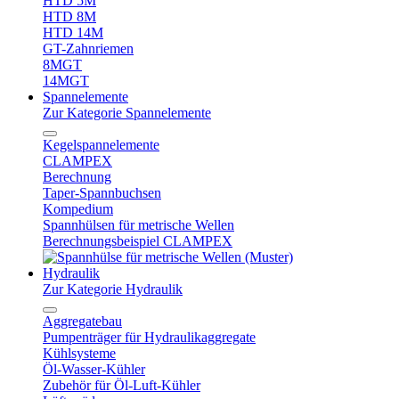
HTD 5M
HTD 8M
HTD 14M
GT-Zahnriemen
8MGT
14MGT
Spannelemente
Zur Kategorie Spannelemente
Kegelspannelemente
CLAMPEX
Berechnung
Taper-Spannbuchsen
Kompedium
Spannhülsen für metrische Wellen
Berechnungsbeispiel CLAMPEX
Hydraulik
Zur Kategorie Hydraulik
Aggregatebau
Pumpenträger für Hydraulikaggregate
Kühlsysteme
Öl-Wasser-Kühler
Zubehör für Öl-Luft-Kühler