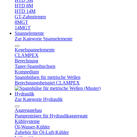
HTD 5M
HTD 8M
HTD 14M
GT-Zahnriemen
8MGT
14MGT
Spannelemente
Zur Kategorie Spannelemente
Kegelspannelemente
CLAMPEX
Berechnung
Taper-Spannbuchsen
Kompedium
Spannhülsen für metrische Wellen
Berechnungsbeispiel CLAMPEX
Hydraulik
Zur Kategorie Hydraulik
Aggregatebau
Pumpenträger für Hydraulikaggregate
Kühlsysteme
Öl-Wasser-Kühler
Zubehör für Öl-Luft-Kühler