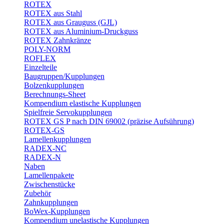
ROTEX
ROTEX aus Stahl
ROTEX aus Grauguss (GJL)
ROTEX aus Aluminium-Druckguss
ROTEX Zahnkränze
POLY-NORM
ROFLEX
Einzelteile
Baugruppen/Kupplungen
Bolzenkupplungen
Berechnungs-Sheet
Kompendium elastische Kupplungen
Spielfreie Servokupplungen
ROTEX GS P nach DIN 69002 (präzise Aufsührung)
ROTEX-GS
Lamellenkupplungen
RADEX-NC
RADEX-N
Naben
Lamellenpakete
Zwischenstücke
Zubehör
Zahnkupplungen
BoWex-Kupplungen
Kompendium unelastische Kupplungen