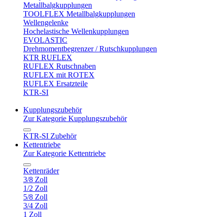
Metallbalgkupplungen
TOOLFLEX Metallbalgkupplungen
Wellengelenke
Hochelastische Wellenkupplungen
EVOLASTIC
Drehmomentbegrenzer / Rutschkupplungen
KTR RUFLEX
RUFLEX Rutschnaben
RUFLEX mit ROTEX
RUFLEX Ersatzteile
KTR-SI
Kupplungszubehör
Zur Kategorie Kupplungszubehör
KTR-SI Zubehör
Kettentriebe
Zur Kategorie Kettentriebe
Kettenräder
3/8 Zoll
1/2 Zoll
5/8 Zoll
3/4 Zoll
1 Zoll