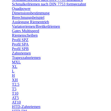
Schmalkeilriemen nach DIN 7753 formgezahnt
Quadpower
Dimensionsbestimmung
Berechnungsbeispiel
Auslegung Riementrieb
Variatorriemen/Breitkeilriemen
Gates Multispeed
Riemenscheiben
Profil SPZ
Profil SPA
Profil SPB
Zahnriemen
Trapezzahnriemen
MXL
XL
L
H
XH
T2.5
T5
T10
AT5
AT10
HTD-Zahnriemen