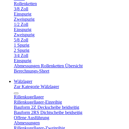
Rollenketten
3/8 Zoll
Einspurig
Zweispurig
1/2 Zoll
Einspurig
Zweispurig
5/8 Zoll
1 Spurig
2 Spurig
3/4 Zoll
Einspurig
Abmessungen Rollenketten Übersicht
Berechnungs-Sheet
Wälzlager
Zur Kategorie Wälzlager
Rillenkugellager
Rillenkugellager-Einreihig
Bauform 2Z Deckscheibe beidseitig
Bauform 2RS Dichtscheibe beidseitig
Offene Ausführung
Abmessungen
Rillenkugellager-Zweireihig