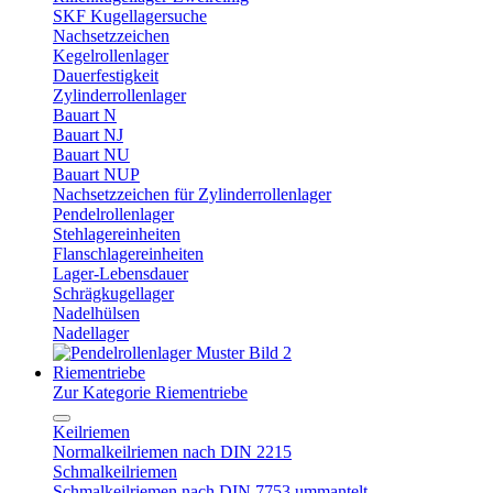
SKF Kugellagersuche
Nachsetzzeichen
Kegelrollenlager
Dauerfestigkeit
Zylinderrollenlager
Bauart N
Bauart NJ
Bauart NU
Bauart NUP
Nachsetzzeichen für Zylinderrollenlager
Pendelrollenlager
Stehlagereinheiten
Flanschlagereinheiten
Lager-Lebensdauer
Schrägkugellager
Nadelhülsen
Nadellager
Riementriebe
Zur Kategorie Riementriebe
Keilriemen
Normalkeilriemen nach DIN 2215
Schmalkeilriemen
Schmalkeilriemen nach DIN 7753 ummantelt