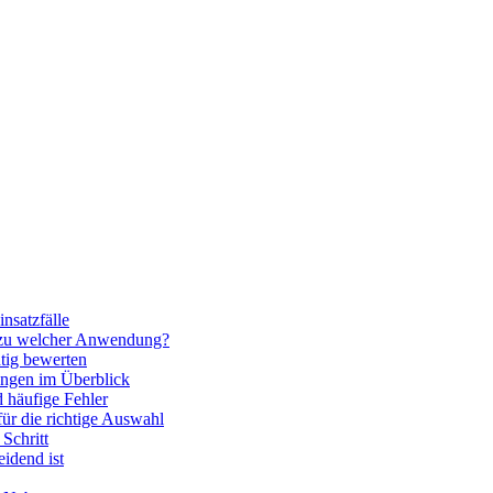
nsatzfälle
 zu welcher Anwendung?
htig bewerten
ngen im Überblick
 häufige Fehler
für die richtige Auswahl
Schritt
idend ist