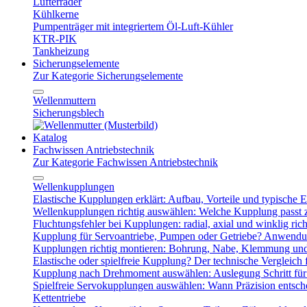
Lüfterräder
Kühlkerne
Pumpenträger mit integriertem Öl-Luft-Kühler
KTR-PIK
Tankheizung
Sicherungselemente
Zur Kategorie Sicherungselemente
Wellenmuttern
Sicherungsblech
Katalog
Fachwissen Antriebstechnik
Zur Kategorie Fachwissen Antriebstechnik
Wellenkupplungen
Elastische Kupplungen erklärt: Aufbau, Vorteile und typische Ei
Wellenkupplungen richtig auswählen: Welche Kupplung passt
Fluchtungsfehler bei Kupplungen: radial, axial und winklig ric
Kupplung für Servoantriebe, Pumpen oder Getriebe? Anwendu
Kupplungen richtig montieren: Bohrung, Nabe, Klemmung und
Elastische oder spielfreie Kupplung? Der technische Vergleich 
Kupplung nach Drehmoment auswählen: Auslegung Schritt für 
Spielfreie Servokupplungen auswählen: Wann Präzision entsche
Kettentriebe