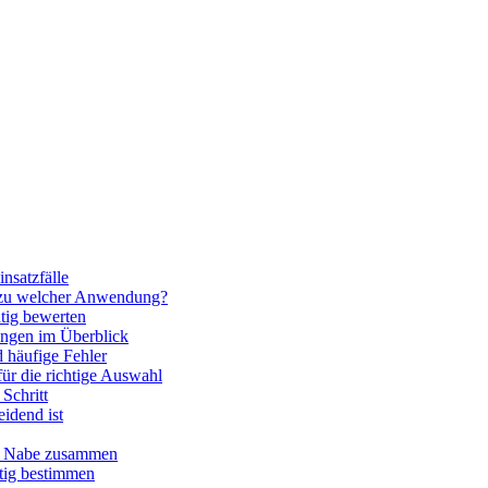
nsatzfälle
 zu welcher Anwendung?
htig bewerten
ngen im Überblick
 häufige Fehler
für die richtige Auswahl
Schritt
idend ist
nd Nabe zusammen
htig bestimmen