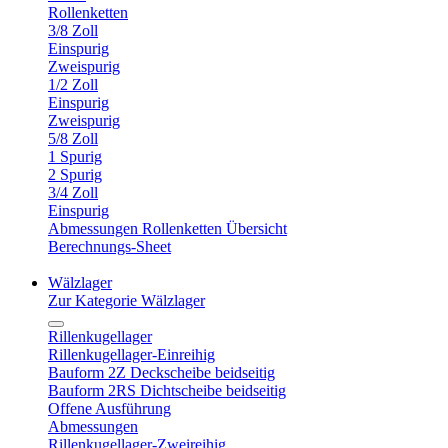
Rollenketten
3/8 Zoll
Einspurig
Zweispurig
1/2 Zoll
Einspurig
Zweispurig
5/8 Zoll
1 Spurig
2 Spurig
3/4 Zoll
Einspurig
Abmessungen Rollenketten Übersicht
Berechnungs-Sheet
Wälzlager
Zur Kategorie Wälzlager
Rillenkugellager
Rillenkugellager-Einreihig
Bauform 2Z Deckscheibe beidseitig
Bauform 2RS Dichtscheibe beidseitig
Offene Ausführung
Abmessungen
Rillenkugellager-Zweireihig