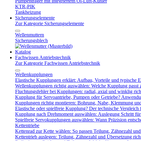
Pumpenträger mit integriertem Öl-Luft-Kühler
KTR-PIK
Tankheizung
Sicherungselemente
Zur Kategorie Sicherungselemente
Wellenmuttern
Sicherungsblech
Katalog
Fachwissen Antriebstechnik
Zur Kategorie Fachwissen Antriebstechnik
Wellenkupplungen
Elastische Kupplungen erklärt: Aufbau, Vorteile und typische Ei
Wellenkupplungen richtig auswählen: Welche Kupplung passt
Fluchtungsfehler bei Kupplungen: radial, axial und winklig ric
Kupplung für Servoantriebe, Pumpen oder Getriebe? Anwendu
Kupplungen richtig montieren: Bohrung, Nabe, Klemmung und
Elastische oder spielfreie Kupplung? Der technische Vergleich 
Kupplung nach Drehmoment auswählen: Auslegung Schritt für 
Spielfreie Servokupplungen auswählen: Wann Präzision entsche
Kettentriebe
Kettenrad zur Kette wählen: So passen Teilung, Zähnezahl u
Kettentrieb auslegen: Teilung, Zähnezahl und Übersetzung ric