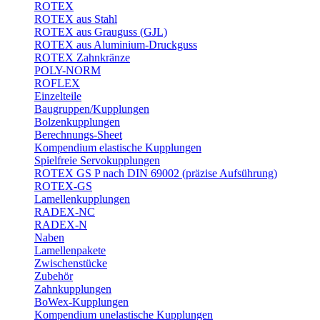
ROTEX
ROTEX aus Stahl
ROTEX aus Grauguss (GJL)
ROTEX aus Aluminium-Druckguss
ROTEX Zahnkränze
POLY-NORM
ROFLEX
Einzelteile
Baugruppen/Kupplungen
Bolzenkupplungen
Berechnungs-Sheet
Kompendium elastische Kupplungen
Spielfreie Servokupplungen
ROTEX GS P nach DIN 69002 (präzise Aufsührung)
ROTEX-GS
Lamellenkupplungen
RADEX-NC
RADEX-N
Naben
Lamellenpakete
Zwischenstücke
Zubehör
Zahnkupplungen
BoWex-Kupplungen
Kompendium unelastische Kupplungen