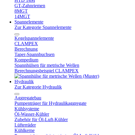
HTD 14M
GT-Zahnriemen
8MGT
14MGT
Spannelemente
Zur Kategorie Spannelemente
Kegelspannelemente
CLAMPEX
Berechnung
Taper-Spannbuchsen
Kompedium
Spannhülsen für metrische Wellen
Berechnungsbeispiel CLAMPEX
Hydraulik
Zur Kategorie Hydraulik
Aggregatebau
Pumpenträger für Hydraulikaggregate
Kühlsysteme
Öl-Wasser-Kühler
Zubehör für Öl-Luft-Kühler
Lüfterräder
Kühlkerne