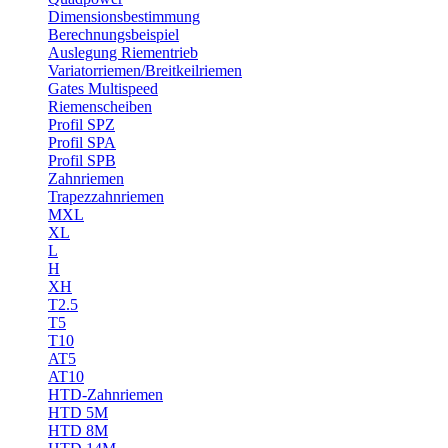
Dimensionsbestimmung
Berechnungsbeispiel
Auslegung Riementrieb
Variatorriemen/Breitkeilriemen
Gates Multispeed
Riemenscheiben
Profil SPZ
Profil SPA
Profil SPB
Zahnriemen
Trapezzahnriemen
MXL
XL
L
H
XH
T2.5
T5
T10
AT5
AT10
HTD-Zahnriemen
HTD 5M
HTD 8M