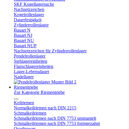
SKF Kugellagersuche
Nachsetzzeichen
Kegelrollenlager
Dauerfestigkeit
Zylinderrollenlager
Bauart N
Bauart NJ
Bauart NU
Bauart NUP
Nachsetzzeichen für Zylinderrollenlager
Pendelrollenlager
Stehlagereinheiten
Flanschlagereinheiten
Lager-Lebensdauer
Nadellager
Riementriebe
Zur Kategorie Riementriebe
Keilriemen
Normalkeilriemen nach DIN 2215
Schmalkeilriemen
Schmalkeilriemen nach DIN 7753 ummantelt
Schmalkeilriemen nach DIN 7753 formgezahnt
Quadpower