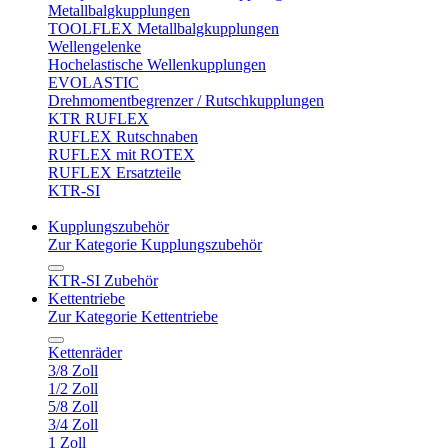
Metallbalgkupplungen
TOOLFLEX Metallbalgkupplungen
Wellengelenke
Hochelastische Wellenkupplungen
EVOLASTIC
Drehmomentbegrenzer / Rutschkupplungen
KTR RUFLEX
RUFLEX Rutschnaben
RUFLEX mit ROTEX
RUFLEX Ersatzteile
KTR-SI
Kupplungszubehör
Zur Kategorie Kupplungszubehör
KTR-SI Zubehör
Kettentriebe
Zur Kategorie Kettentriebe
Kettenräder
3/8 Zoll
1/2 Zoll
5/8 Zoll
3/4 Zoll
1 Zoll