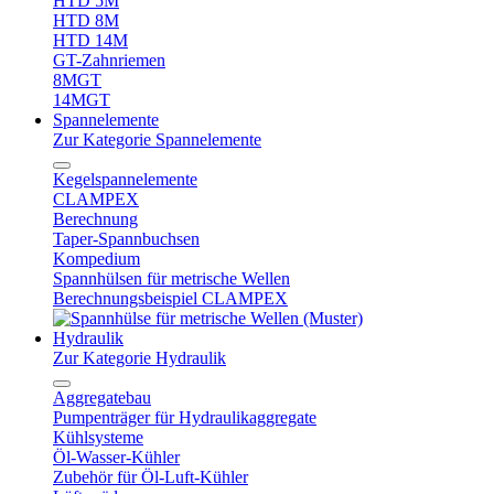
HTD 5M
HTD 8M
HTD 14M
GT-Zahnriemen
8MGT
14MGT
Spannelemente
Zur Kategorie Spannelemente
Kegelspannelemente
CLAMPEX
Berechnung
Taper-Spannbuchsen
Kompedium
Spannhülsen für metrische Wellen
Berechnungsbeispiel CLAMPEX
Hydraulik
Zur Kategorie Hydraulik
Aggregatebau
Pumpenträger für Hydraulikaggregate
Kühlsysteme
Öl-Wasser-Kühler
Zubehör für Öl-Luft-Kühler