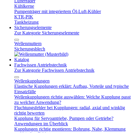
Lüfterräder
Kühlkerne
Pumpenträger mit integriertem Öl-Luft-Kühler
KTR-PIK
Tankheizung
Sicherungselemente
Zur Kategorie Sicherungselemente
Wellenmuttern
Sicherungsblech
Katalog
Fachwissen Antriebstechnik
Zur Kategorie Fachwissen Antriebstechnik
Wellenkupplungen
Elastische Kupplungen erklärt: Aufbau, Vorteile und typische
Einsatzfälle
Wellenkupplungen richtig auswählen: Welche Kupplung passt
zu welcher Anwendung?
Fluchtungsfehler bei Kupplungen: radial, axial und winklig
richtig bewerten
Kupplung für Servoantriebe, Pumpen oder Getriebe?
Anwendungen im Überblick
Kupplungen richtig montieren: Bohrung, Nabe, Klemmung