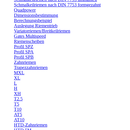
Schmalkeilriemen nach DIN 7753 formgezahnt
Quadpower
Dimensionsbestimmung
Berechnungsbeispiel
Auslegung Riementrieb
Variatorriemen/Breitkeilriemen
Gates Multispeed
Riemenscheiben
Profil SPZ
Profil SPA
Profil SPB
Zahnriemen
Trapezzahnriemen
MXL
XL
L
H
XH
T2.5
T5
T10
AT5
AT10
HTD-Zahnriemen