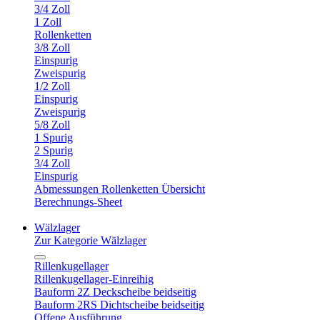
3/4 Zoll
1 Zoll
Rollenketten
3/8 Zoll
Einspurig
Zweispurig
1/2 Zoll
Einspurig
Zweispurig
5/8 Zoll
1 Spurig
2 Spurig
3/4 Zoll
Einspurig
Abmessungen Rollenketten Übersicht
Berechnungs-Sheet
Wälzlager
Zur Kategorie Wälzlager
Rillenkugellager
Rillenkugellager-Einreihig
Bauform 2Z Deckscheibe beidseitig
Bauform 2RS Dichtscheibe beidseitig
Offene Ausführung