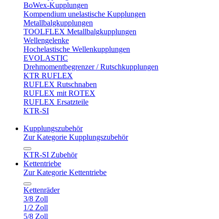
BoWex-Kupplungen
Kompendium unelastische Kupplungen
Metallbalgkupplungen
TOOLFLEX Metallbalgkupplungen
Wellengelenke
Hochelastische Wellenkupplungen
EVOLASTIC
Drehmomentbegrenzer / Rutschkupplungen
KTR RUFLEX
RUFLEX Rutschnaben
RUFLEX mit ROTEX
RUFLEX Ersatzteile
KTR-SI
Kupplungszubehör
Zur Kategorie Kupplungszubehör
KTR-SI Zubehör
Kettentriebe
Zur Kategorie Kettentriebe
Kettenräder
3/8 Zoll
1/2 Zoll
5/8 Zoll