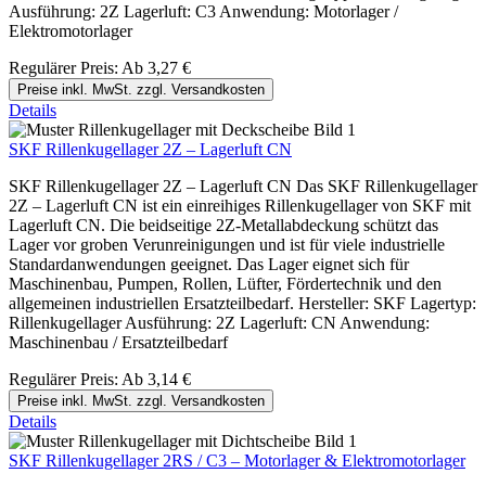
Ausführung: 2Z Lagerluft: C3 Anwendung: Motorlager /
Elektromotorlager
Regulärer Preis:
Ab
3,27 €
Preise inkl. MwSt. zzgl. Versandkosten
Details
SKF Rillenkugellager 2Z – Lagerluft CN
SKF Rillenkugellager 2Z – Lagerluft CN Das SKF Rillenkugellager
2Z – Lagerluft CN ist ein einreihiges Rillenkugellager von SKF mit
Lagerluft CN. Die beidseitige 2Z-Metallabdeckung schützt das
Lager vor groben Verunreinigungen und ist für viele industrielle
Standardanwendungen geeignet. Das Lager eignet sich für
Maschinenbau, Pumpen, Rollen, Lüfter, Fördertechnik und den
allgemeinen industriellen Ersatzteilbedarf. Hersteller: SKF Lagertyp:
Rillenkugellager Ausführung: 2Z Lagerluft: CN Anwendung:
Maschinenbau / Ersatzteilbedarf
Regulärer Preis:
Ab
3,14 €
Preise inkl. MwSt. zzgl. Versandkosten
Details
SKF Rillenkugellager 2RS / C3 – Motorlager & Elektromotorlager