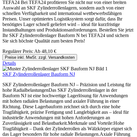
TEFA24 Bei TEFA24 profitieren Sie nicht nur von einer breiten
Auswahl an SKF Zylinderrollenlagern, sondern auch von einer
schnellen Verfügbarkeit und international wettbewerbsfähigen
Preisen. Unser optimiertes Logistiksystem sorgt dafür, dass Ihr
benötigtes Lager schnell geliefert wird – ideal für kurzfristige
Instandhaltungen und Produktionsanforderungen. Bestellen Sie jetzt
Ihr SKF Zylinderrollenlager Bauform N bei TEFA24 und sichern
Sie sich höchste Qualität zum besten Preis!
Regulärer Preis:
Ab
48,10 €
Preise inkl. MwSt. zzgl. Versandkosten
Details
SKF Zylinderrollenlager Bauform NJ
SKF Zylinderrollenlager Bauform NJ – Präzision und Leistung für
hohe RadialbelastungenDas SKF Zylinderrollenlager in der
Bauform NJ ist eine hochwertige Lagerlösung für Anwendungen
mit hohen radialen Belastungen und axialer Führung in einer
Richtung. Diese Lagerbauform zeichnet sich durch eine hohe
Tragfähigkeit, präzise Fertigung und Langlebigkeit aus – ideal für
industrielle Anwendungen mit hohen Anforderungen an
Zuverlässigkeit und Belastbarkeit.Merkmale und Vorteile:Hohe
Tragfähigkeit – Dank der Zylinderrollen als Wälzkörper eignet sich
das Lager besonders für hohe radiale Belastungen.Axiale Führung