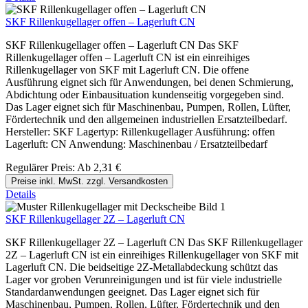
SKF Rillenkugellager offen – Lagerluft CN
SKF Rillenkugellager offen – Lagerluft CN Das SKF
Rillenkugellager offen – Lagerluft CN ist ein einreihiges
Rillenkugellager von SKF mit Lagerluft CN. Die offene
Ausführung eignet sich für Anwendungen, bei denen Schmierung,
Abdichtung oder Einbausituation kundenseitig vorgegeben sind.
Das Lager eignet sich für Maschinenbau, Pumpen, Rollen, Lüfter,
Fördertechnik und den allgemeinen industriellen Ersatzteilbedarf.
Hersteller: SKF Lagertyp: Rillenkugellager Ausführung: offen
Lagerluft: CN Anwendung: Maschinenbau / Ersatzteilbedarf
Regulärer Preis:
Ab
2,31 €
Preise inkl. MwSt. zzgl. Versandkosten
Details
SKF Rillenkugellager 2Z – Lagerluft CN
SKF Rillenkugellager 2Z – Lagerluft CN Das SKF Rillenkugellager
2Z – Lagerluft CN ist ein einreihiges Rillenkugellager von SKF mit
Lagerluft CN. Die beidseitige 2Z-Metallabdeckung schützt das
Lager vor groben Verunreinigungen und ist für viele industrielle
Standardanwendungen geeignet. Das Lager eignet sich für
Maschinenbau, Pumpen, Rollen, Lüfter, Fördertechnik und den