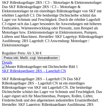
SKF Rillenkugellager 2RS / C3 – Motorlager & Elektromotorlager
Das SKF Rillenkugellager 2RS / C3 – Motorlager &
Elektromotorlager ist ein einreihiges Rillenkugellager von SKF mit
erhöhter Lagerluft C3. Die beidseitige Dichtscheibe schützt das
Lager vor Schmutz und Feuchtigkeit. Durch die erhöhte Lagerluft
C3 eignet sich das Lager besonders für Anwendungen mit höheren
Drehzahlen, Wärmeentwicklung oder Presssitz, zum Beispiel als
Motorlager bzw. Elektromotorlager in Elektromotoren, Pumpen,
Lüftern und Maschinen. Hersteller: SKF Lagertyp: Rillenkugellager
Ausführung: 2RS Lagerluft: C3 Anwendung: Motorlager /
Elektromotorlager
Regulärer Preis:
Ab
3,30 €
Preise inkl. MwSt. zzgl. Versandkosten
Details
SKF Rillenkugellager 2RS – Lagerluft CN
SKF Rillenkugellager 2RS – Lagerluft CN Das SKF
Rillenkugellager 2RS – Lagerluft CN ist ein einreihiges
Rillenkugellager von SKF mit Lagerluft CN. Die beidseitige
Dichtscheibe schützt das Lager vor Schmutz und Feuchtigkeit. Das
Lager eignet sich für Maschinenbau, Pumpen, Rollen, Lüfter,
Fördertechnik und den allgemeinen industriellen Ersatzteilbedarf.
Hersteller: SKF Lagertyp: Rillenkugellager Ausführung: 2RS