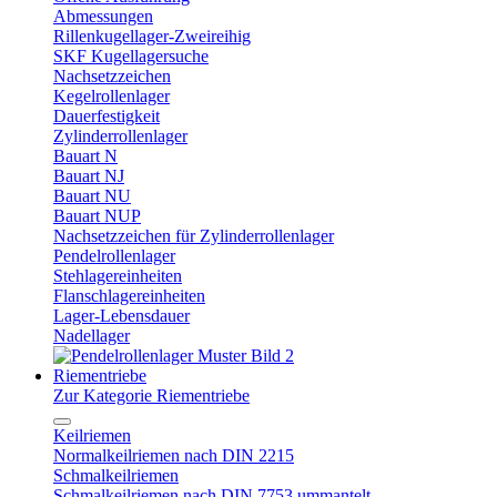
Abmessungen
Rillenkugellager-Zweireihig
SKF Kugellagersuche
Nachsetzzeichen
Kegelrollenlager
Dauerfestigkeit
Zylinderrollenlager
Bauart N
Bauart NJ
Bauart NU
Bauart NUP
Nachsetzzeichen für Zylinderrollenlager
Pendelrollenlager
Stehlagereinheiten
Flanschlagereinheiten
Lager-Lebensdauer
Nadellager
Riementriebe
Zur Kategorie Riementriebe
Keilriemen
Normalkeilriemen nach DIN 2215
Schmalkeilriemen
Schmalkeilriemen nach DIN 7753 ummantelt