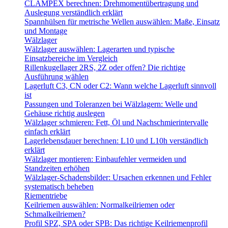
CLAMPEX berechnen: Drehmomentübertragung und
Auslegung verständlich erklärt
Spannhülsen für metrische Wellen auswählen: Maße, Einsatz
und Montage
Wälzlager
Wälzlager auswählen: Lagerarten und typische
Einsatzbereiche im Vergleich
Rillenkugellager 2RS, 2Z oder offen? Die richtige
Ausführung wählen
Lagerluft C3, CN oder C2: Wann welche Lagerluft sinnvoll
ist
Passungen und Toleranzen bei Wälzlagern: Welle und
Gehäuse richtig auslegen
Wälzlager schmieren: Fett, Öl und Nachschmierintervalle
einfach erklärt
Lagerlebensdauer berechnen: L10 und L10h verständlich
erklärt
Wälzlager montieren: Einbaufehler vermeiden und
Standzeiten erhöhen
Wälzlager-Schadensbilder: Ursachen erkennen und Fehler
systematisch beheben
Riementriebe
Keilriemen auswählen: Normalkeilriemen oder
Schmalkeilriemen?
Profil SPZ, SPA oder SPB: Das richtige Keilriemenprofil