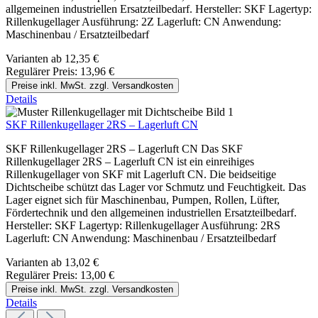
allgemeinen industriellen Ersatzteilbedarf. Hersteller: SKF Lagertyp:
Rillenkugellager Ausführung: 2Z Lagerluft: CN Anwendung:
Maschinenbau / Ersatzteilbedarf
Varianten ab
12,35 €
Regulärer Preis:
13,96 €
Preise inkl. MwSt. zzgl. Versandkosten
Details
SKF Rillenkugellager 2RS – Lagerluft CN
SKF Rillenkugellager 2RS – Lagerluft CN Das SKF
Rillenkugellager 2RS – Lagerluft CN ist ein einreihiges
Rillenkugellager von SKF mit Lagerluft CN. Die beidseitige
Dichtscheibe schützt das Lager vor Schmutz und Feuchtigkeit. Das
Lager eignet sich für Maschinenbau, Pumpen, Rollen, Lüfter,
Fördertechnik und den allgemeinen industriellen Ersatzteilbedarf.
Hersteller: SKF Lagertyp: Rillenkugellager Ausführung: 2RS
Lagerluft: CN Anwendung: Maschinenbau / Ersatzteilbedarf
Varianten ab
13,02 €
Regulärer Preis:
13,00 €
Preise inkl. MwSt. zzgl. Versandkosten
Details