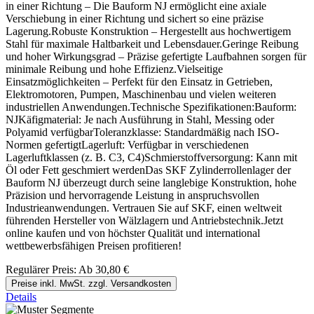
in einer Richtung – Die Bauform NJ ermöglicht eine axiale
Verschiebung in einer Richtung und sichert so eine präzise
Lagerung.Robuste Konstruktion – Hergestellt aus hochwertigem
Stahl für maximale Haltbarkeit und Lebensdauer.Geringe Reibung
und hoher Wirkungsgrad – Präzise gefertigte Laufbahnen sorgen für
minimale Reibung und hohe Effizienz.Vielseitige
Einsatzmöglichkeiten – Perfekt für den Einsatz in Getrieben,
Elektromotoren, Pumpen, Maschinenbau und vielen weiteren
industriellen Anwendungen.Technische Spezifikationen:Bauform:
NJKäfigmaterial: Je nach Ausführung in Stahl, Messing oder
Polyamid verfügbarToleranzklasse: Standardmäßig nach ISO-
Normen gefertigtLagerluft: Verfügbar in verschiedenen
Lagerluftklassen (z. B. C3, C4)Schmierstoffversorgung: Kann mit
Öl oder Fett geschmiert werdenDas SKF Zylinderrollenlager der
Bauform NJ überzeugt durch seine langlebige Konstruktion, hohe
Präzision und hervorragende Leistung in anspruchsvollen
Industrieanwendungen. Vertrauen Sie auf SKF, einen weltweit
führenden Hersteller von Wälzlagern und Antriebstechnik.Jetzt
online kaufen und von höchster Qualität und international
wettbewerbsfähigen Preisen profitieren!
Regulärer Preis:
Ab
30,80 €
Preise inkl. MwSt. zzgl. Versandkosten
Details