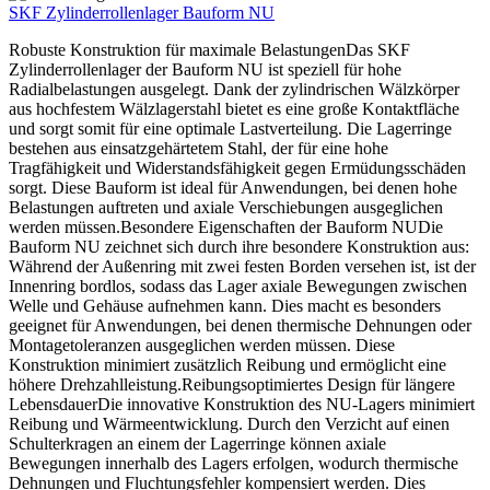
SKF Zylinderrollenlager Bauform NU
Robuste Konstruktion für maximale BelastungenDas SKF
Zylinderrollenlager der Bauform NU ist speziell für hohe
Radialbelastungen ausgelegt. Dank der zylindrischen Wälzkörper
aus hochfestem Wälzlagerstahl bietet es eine große Kontaktfläche
und sorgt somit für eine optimale Lastverteilung. Die Lagerringe
bestehen aus einsatzgehärtetem Stahl, der für eine hohe
Tragfähigkeit und Widerstandsfähigkeit gegen Ermüdungsschäden
sorgt. Diese Bauform ist ideal für Anwendungen, bei denen hohe
Belastungen auftreten und axiale Verschiebungen ausgeglichen
werden müssen.Besondere Eigenschaften der Bauform NUDie
Bauform NU zeichnet sich durch ihre besondere Konstruktion aus:
Während der Außenring mit zwei festen Borden versehen ist, ist der
Innenring bordlos, sodass das Lager axiale Bewegungen zwischen
Welle und Gehäuse aufnehmen kann. Dies macht es besonders
geeignet für Anwendungen, bei denen thermische Dehnungen oder
Montagetoleranzen ausgeglichen werden müssen. Diese
Konstruktion minimiert zusätzlich Reibung und ermöglicht eine
höhere Drehzahlleistung.Reibungsoptimiertes Design für längere
LebensdauerDie innovative Konstruktion des NU-Lagers minimiert
Reibung und Wärmeentwicklung. Durch den Verzicht auf einen
Schulterkragen an einem der Lagerringe können axiale
Bewegungen innerhalb des Lagers erfolgen, wodurch thermische
Dehnungen und Fluchtungsfehler kompensiert werden. Dies