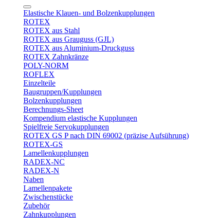
Elastische Klauen- und Bolzenkupplungen
ROTEX
ROTEX aus Stahl
ROTEX aus Grauguss (GJL)
ROTEX aus Aluminium-Druckguss
ROTEX Zahnkränze
POLY-NORM
ROFLEX
Einzelteile
Baugruppen/Kupplungen
Bolzenkupplungen
Berechnungs-Sheet
Kompendium elastische Kupplungen
Spielfreie Servokupplungen
ROTEX GS P nach DIN 69002 (präzise Aufsührung)
ROTEX-GS
Lamellenkupplungen
RADEX-NC
RADEX-N
Naben
Lamellenpakete
Zwischenstücke
Zubehör
Zahnkupplungen