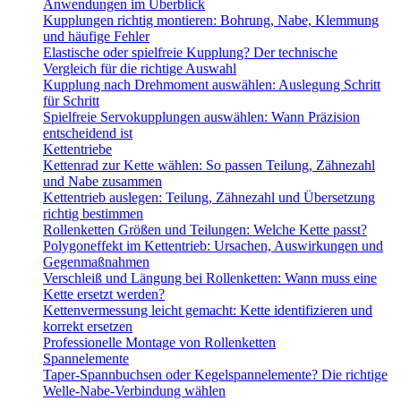
Anwendungen im Überblick
Kupplungen richtig montieren: Bohrung, Nabe, Klemmung
und häufige Fehler
Elastische oder spielfreie Kupplung? Der technische
Vergleich für die richtige Auswahl
Kupplung nach Drehmoment auswählen: Auslegung Schritt
für Schritt
Spielfreie Servokupplungen auswählen: Wann Präzision
entscheidend ist
Kettentriebe
Kettenrad zur Kette wählen: So passen Teilung, Zähnezahl
und Nabe zusammen
Kettentrieb auslegen: Teilung, Zähnezahl und Übersetzung
richtig bestimmen
Rollenketten Größen und Teilungen: Welche Kette passt?
Polygoneffekt im Kettentrieb: Ursachen, Auswirkungen und
Gegenmaßnahmen
Verschleiß und Längung bei Rollenketten: Wann muss eine
Kette ersetzt werden?
Kettenvermessung leicht gemacht: Kette identifizieren und
korrekt ersetzen
Professionelle Montage von Rollenketten
Spannelemente
Taper-Spannbuchsen oder Kegelspannelemente? Die richtige
Welle-Nabe-Verbindung wählen