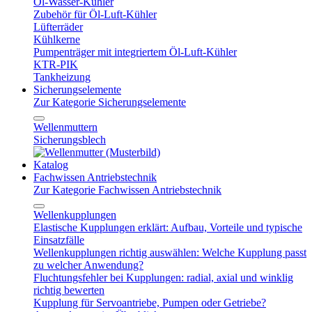
Öl-Wasser-Kühler
Zubehör für Öl-Luft-Kühler
Lüfterräder
Kühlkerne
Pumpenträger mit integriertem Öl-Luft-Kühler
KTR-PIK
Tankheizung
Sicherungselemente
Zur Kategorie Sicherungselemente
Wellenmuttern
Sicherungsblech
Katalog
Fachwissen Antriebstechnik
Zur Kategorie Fachwissen Antriebstechnik
Wellenkupplungen
Elastische Kupplungen erklärt: Aufbau, Vorteile und typische
Einsatzfälle
Wellenkupplungen richtig auswählen: Welche Kupplung passt
zu welcher Anwendung?
Fluchtungsfehler bei Kupplungen: radial, axial und winklig
richtig bewerten
Kupplung für Servoantriebe, Pumpen oder Getriebe?