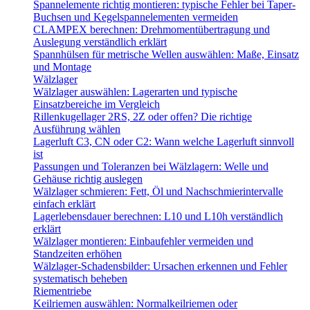
Spannelemente richtig montieren: typische Fehler bei Taper-
Buchsen und Kegelspannelementen vermeiden
CLAMPEX berechnen: Drehmomentübertragung und
Auslegung verständlich erklärt
Spannhülsen für metrische Wellen auswählen: Maße, Einsatz
und Montage
Wälzlager
Wälzlager auswählen: Lagerarten und typische
Einsatzbereiche im Vergleich
Rillenkugellager 2RS, 2Z oder offen? Die richtige
Ausführung wählen
Lagerluft C3, CN oder C2: Wann welche Lagerluft sinnvoll
ist
Passungen und Toleranzen bei Wälzlagern: Welle und
Gehäuse richtig auslegen
Wälzlager schmieren: Fett, Öl und Nachschmierintervalle
einfach erklärt
Lagerlebensdauer berechnen: L10 und L10h verständlich
erklärt
Wälzlager montieren: Einbaufehler vermeiden und
Standzeiten erhöhen
Wälzlager-Schadensbilder: Ursachen erkennen und Fehler
systematisch beheben
Riementriebe
Keilriemen auswählen: Normalkeilriemen oder