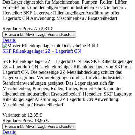
Das Lager eignet sich für Maschinenbau, Pumpen, Rollen, Lüfter,
Fördertechnik und den allgemeinen industriellen Ersatzteilbedarf.
Hersteller: SKF Lagertyp: Rillenkugellager Ausführung: offen
Lagerluft: CN Anwendung: Maschinenbau / Ersatzteilbedarf
Regulärer Preis:
Ab
2,31 €
Preise inkl. MwSt. zzgl. Versandkosten
Details
SKF Rillenkugellager 2Z – Lagerluft CN
SKF Rillenkugellager 2Z – Lagerluft CN Das SKF Rillenkugellager
2Z – Lagerluft CN ist ein einreihiges Rillenkugellager von SKF mit
Lagerluft CN. Die beidseitige 2Z-Metallabdeckung schützt das
Lager vor groben Verunreinigungen und ist für viele industrielle
Standardanwendungen geeignet. Das Lager eignet sich für
Maschinenbau, Pumpen, Rollen, Lüfter, Fördertechnik und den
allgemeinen industriellen Ersatzteilbedarf. Hersteller: SKF Lagertyp:
Rillenkugellager Ausführung: 2Z Lagerluft: CN Anwendung:
Maschinenbau / Ersatzteilbedarf
Varianten ab
12,35 €
Regulärer Preis:
13,96 €
Preise inkl. MwSt. zzgl. Versandkosten
Details