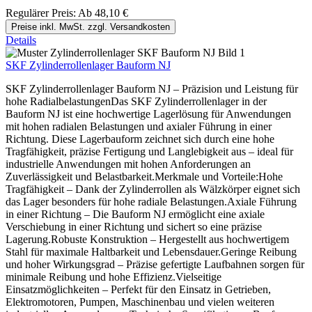
Regulärer Preis:
Ab
48,10 €
Preise inkl. MwSt. zzgl. Versandkosten
Details
SKF Zylinderrollenlager Bauform NJ
SKF Zylinderrollenlager Bauform NJ – Präzision und Leistung für
hohe RadialbelastungenDas SKF Zylinderrollenlager in der
Bauform NJ ist eine hochwertige Lagerlösung für Anwendungen
mit hohen radialen Belastungen und axialer Führung in einer
Richtung. Diese Lagerbauform zeichnet sich durch eine hohe
Tragfähigkeit, präzise Fertigung und Langlebigkeit aus – ideal für
industrielle Anwendungen mit hohen Anforderungen an
Zuverlässigkeit und Belastbarkeit.Merkmale und Vorteile:Hohe
Tragfähigkeit – Dank der Zylinderrollen als Wälzkörper eignet sich
das Lager besonders für hohe radiale Belastungen.Axiale Führung
in einer Richtung – Die Bauform NJ ermöglicht eine axiale
Verschiebung in einer Richtung und sichert so eine präzise
Lagerung.Robuste Konstruktion – Hergestellt aus hochwertigem
Stahl für maximale Haltbarkeit und Lebensdauer.Geringe Reibung
und hoher Wirkungsgrad – Präzise gefertigte Laufbahnen sorgen für
minimale Reibung und hohe Effizienz.Vielseitige
Einsatzmöglichkeiten – Perfekt für den Einsatz in Getrieben,
Elektromotoren, Pumpen, Maschinenbau und vielen weiteren