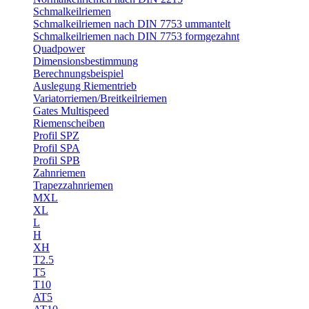
Schmalkeilriemen
Schmalkeilriemen nach DIN 7753 ummantelt
Schmalkeilriemen nach DIN 7753 formgezahnt
Quadpower
Dimensionsbestimmung
Berechnungsbeispiel
Auslegung Riementrieb
Variatorriemen/Breitkeilriemen
Gates Multispeed
Riemenscheiben
Profil SPZ
Profil SPA
Profil SPB
Zahnriemen
Trapezzahnriemen
MXL
XL
L
H
XH
T2.5
T5
T10
AT5