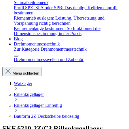
Schmalkeilriemen?
Profil SPZ, SPA oder SPB: Das richtige Keilriemenprofil
bestimmen
Riementrieb auslegen: Leistung, Übersetzung und
Vorspannung richtig berechnen
Keilriemenlänge bestimmen: So funktioniert die
Dimensionsbestimmung in der Praxis
Blog
Drehmomentmesstechnik
Zur Kategorie Drehmomentmesstechnik
Drehmomentmesswellen und Zubehör
Menü schließen
Wälzlager
Rillenkugellager
Rillenkugellager-Einreihig
Bauform 2Z Deckscheibe beidseitig
SKF 6210-2Z/C3 Rillenkugellager –