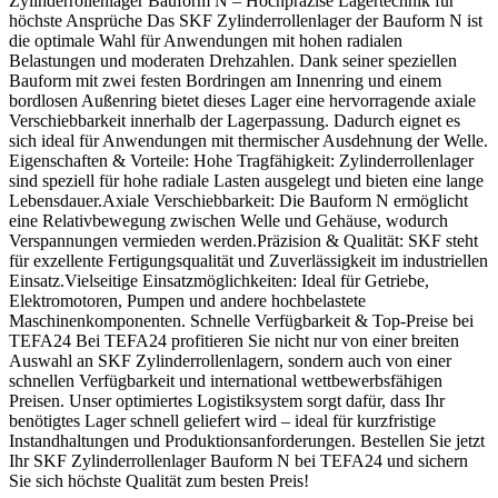
Zylinderrollenlager Bauform N – Hochpräzise Lagertechnik für
höchste Ansprüche Das SKF Zylinderrollenlager der Bauform N ist
die optimale Wahl für Anwendungen mit hohen radialen
Belastungen und moderaten Drehzahlen. Dank seiner speziellen
Bauform mit zwei festen Bordringen am Innenring und einem
bordlosen Außenring bietet dieses Lager eine hervorragende axiale
Verschiebbarkeit innerhalb der Lagerpassung. Dadurch eignet es
sich ideal für Anwendungen mit thermischer Ausdehnung der Welle.
Eigenschaften & Vorteile: Hohe Tragfähigkeit: Zylinderrollenlager
sind speziell für hohe radiale Lasten ausgelegt und bieten eine lange
Lebensdauer.Axiale Verschiebbarkeit: Die Bauform N ermöglicht
eine Relativbewegung zwischen Welle und Gehäuse, wodurch
Verspannungen vermieden werden.Präzision & Qualität: SKF steht
für exzellente Fertigungsqualität und Zuverlässigkeit im industriellen
Einsatz.Vielseitige Einsatzmöglichkeiten: Ideal für Getriebe,
Elektromotoren, Pumpen und andere hochbelastete
Maschinenkomponenten. Schnelle Verfügbarkeit & Top-Preise bei
TEFA24 Bei TEFA24 profitieren Sie nicht nur von einer breiten
Auswahl an SKF Zylinderrollenlagern, sondern auch von einer
schnellen Verfügbarkeit und international wettbewerbsfähigen
Preisen. Unser optimiertes Logistiksystem sorgt dafür, dass Ihr
benötigtes Lager schnell geliefert wird – ideal für kurzfristige
Instandhaltungen und Produktionsanforderungen. Bestellen Sie jetzt
Ihr SKF Zylinderrollenlager Bauform N bei TEFA24 und sichern
Sie sich höchste Qualität zum besten Preis!