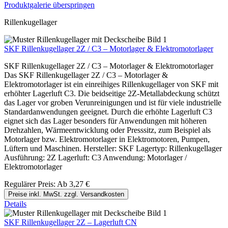
Produktgalerie überspringen
Rillenkugellager
SKF Rillenkugellager 2Z / C3 – Motorlager & Elektromotorlager
SKF Rillenkugellager 2Z / C3 – Motorlager & Elektromotorlager
Das SKF Rillenkugellager 2Z / C3 – Motorlager &
Elektromotorlager ist ein einreihiges Rillenkugellager von SKF mit
erhöhter Lagerluft C3. Die beidseitige 2Z-Metallabdeckung schützt
das Lager vor groben Verunreinigungen und ist für viele industrielle
Standardanwendungen geeignet. Durch die erhöhte Lagerluft C3
eignet sich das Lager besonders für Anwendungen mit höheren
Drehzahlen, Wärmeentwicklung oder Presssitz, zum Beispiel als
Motorlager bzw. Elektromotorlager in Elektromotoren, Pumpen,
Lüftern und Maschinen. Hersteller: SKF Lagertyp: Rillenkugellager
Ausführung: 2Z Lagerluft: C3 Anwendung: Motorlager /
Elektromotorlager
Regulärer Preis:
Ab
3,27 €
Preise inkl. MwSt. zzgl. Versandkosten
Details
SKF Rillenkugellager 2Z – Lagerluft CN