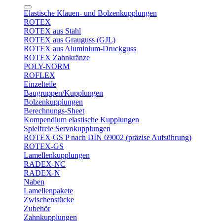
Elastische Klauen- und Bolzenkupplungen
ROTEX
ROTEX aus Stahl
ROTEX aus Grauguss (GJL)
ROTEX aus Aluminium-Druckguss
ROTEX Zahnkränze
POLY-NORM
ROFLEX
Einzelteile
Baugruppen/Kupplungen
Bolzenkupplungen
Berechnungs-Sheet
Kompendium elastische Kupplungen
Spielfreie Servokupplungen
ROTEX GS P nach DIN 69002 (präzise Aufsührung)
ROTEX-GS
Lamellenkupplungen
RADEX-NC
RADEX-N
Naben
Lamellenpakete
Zwischenstücke
Zubehör
Zahnkupplungen