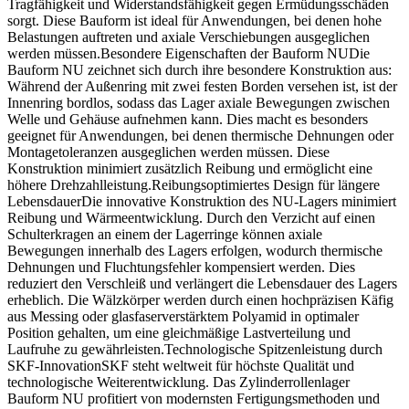
Tragfähigkeit und Widerstandsfähigkeit gegen Ermüdungsschäden
sorgt. Diese Bauform ist ideal für Anwendungen, bei denen hohe
Belastungen auftreten und axiale Verschiebungen ausgeglichen
werden müssen.Besondere Eigenschaften der Bauform NUDie
Bauform NU zeichnet sich durch ihre besondere Konstruktion aus:
Während der Außenring mit zwei festen Borden versehen ist, ist der
Innenring bordlos, sodass das Lager axiale Bewegungen zwischen
Welle und Gehäuse aufnehmen kann. Dies macht es besonders
geeignet für Anwendungen, bei denen thermische Dehnungen oder
Montagetoleranzen ausgeglichen werden müssen. Diese
Konstruktion minimiert zusätzlich Reibung und ermöglicht eine
höhere Drehzahlleistung.Reibungsoptimiertes Design für längere
LebensdauerDie innovative Konstruktion des NU-Lagers minimiert
Reibung und Wärmeentwicklung. Durch den Verzicht auf einen
Schulterkragen an einem der Lagerringe können axiale
Bewegungen innerhalb des Lagers erfolgen, wodurch thermische
Dehnungen und Fluchtungsfehler kompensiert werden. Dies
reduziert den Verschleiß und verlängert die Lebensdauer des Lagers
erheblich. Die Wälzkörper werden durch einen hochpräzisen Käfig
aus Messing oder glasfaserverstärktem Polyamid in optimaler
Position gehalten, um eine gleichmäßige Lastverteilung und
Laufruhe zu gewährleisten.Technologische Spitzenleistung durch
SKF-InnovationSKF steht weltweit für höchste Qualität und
technologische Weiterentwicklung. Das Zylinderrollenlager
Bauform NU profitiert von modernsten Fertigungsmethoden und