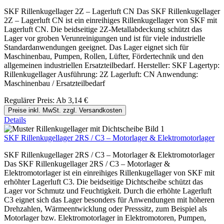
SKF Rillenkugellager 2Z – Lagerluft CN Das SKF Rillenkugellager
2Z – Lagerluft CN ist ein einreihiges Rillenkugellager von SKF mit
Lagerluft CN. Die beidseitige 2Z-Metallabdeckung schützt das
Lager vor groben Verunreinigungen und ist für viele industrielle
Standardanwendungen geeignet. Das Lager eignet sich für
Maschinenbau, Pumpen, Rollen, Lüfter, Fördertechnik und den
allgemeinen industriellen Ersatzteilbedarf. Hersteller: SKF Lagertyp:
Rillenkugellager Ausführung: 2Z Lagerluft: CN Anwendung:
Maschinenbau / Ersatzteilbedarf
Regulärer Preis:
Ab
3,14 €
Preise inkl. MwSt. zzgl. Versandkosten
Details
SKF Rillenkugellager 2RS / C3 – Motorlager & Elektromotorlager
SKF Rillenkugellager 2RS / C3 – Motorlager & Elektromotorlager
Das SKF Rillenkugellager 2RS / C3 – Motorlager &
Elektromotorlager ist ein einreihiges Rillenkugellager von SKF mit
erhöhter Lagerluft C3. Die beidseitige Dichtscheibe schützt das
Lager vor Schmutz und Feuchtigkeit. Durch die erhöhte Lagerluft
C3 eignet sich das Lager besonders für Anwendungen mit höheren
Drehzahlen, Wärmeentwicklung oder Presssitz, zum Beispiel als
Motorlager bzw. Elektromotorlager in Elektromotoren, Pumpen,