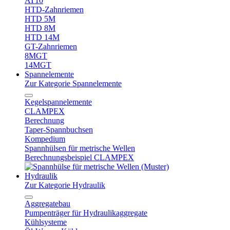
AT10
HTD-Zahnriemen
HTD 5M
HTD 8M
HTD 14M
GT-Zahnriemen
8MGT
14MGT
Spannelemente
Zur Kategorie Spannelemente
Kegelspannelemente
CLAMPEX
Berechnung
Taper-Spannbuchsen
Kompedium
Spannhülsen für metrische Wellen
Berechnungsbeispiel CLAMPEX
Hydraulik
Zur Kategorie Hydraulik
Aggregatebau
Pumpenträger für Hydraulikaggregate
Kühlsysteme