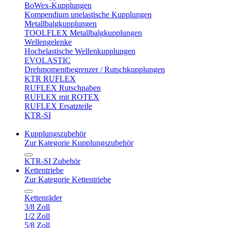
BoWex-Kupplungen
Kompendium unelastische Kupplungen
Metallbalgkupplungen
TOOLFLEX Metallbalgkupplungen
Wellengelenke
Hochelastische Wellenkupplungen
EVOLASTIC
Drehmomentbegrenzer / Rutschkupplungen
KTR RUFLEX
RUFLEX Rutschnaben
RUFLEX mit ROTEX
RUFLEX Ersatzteile
KTR-SI
Kupplungszubehör
Zur Kategorie Kupplungszubehör
KTR-SI Zubehör
Kettentriebe
Zur Kategorie Kettentriebe
Kettenräder
3/8 Zoll
1/2 Zoll
5/8 Zoll