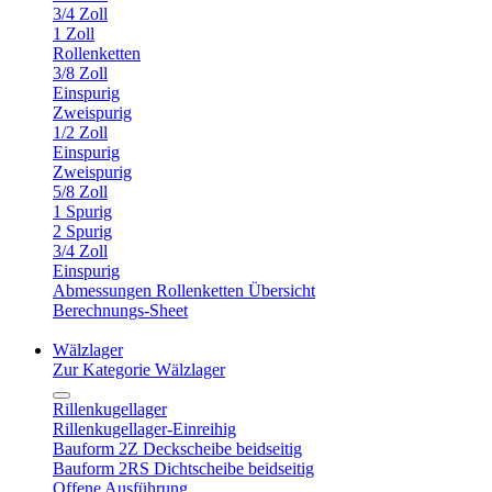
3/4 Zoll
1 Zoll
Rollenketten
3/8 Zoll
Einspurig
Zweispurig
1/2 Zoll
Einspurig
Zweispurig
5/8 Zoll
1 Spurig
2 Spurig
3/4 Zoll
Einspurig
Abmessungen Rollenketten Übersicht
Berechnungs-Sheet
Wälzlager
Zur Kategorie Wälzlager
Rillenkugellager
Rillenkugellager-Einreihig
Bauform 2Z Deckscheibe beidseitig
Bauform 2RS Dichtscheibe beidseitig
Offene Ausführung