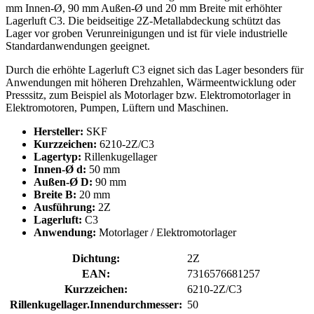
mm Innen-Ø, 90 mm Außen-Ø und 20 mm Breite mit erhöhter
Lagerluft C3. Die beidseitige 2Z-Metallabdeckung schützt das
Lager vor groben Verunreinigungen und ist für viele industrielle
Standardanwendungen geeignet.
Durch die erhöhte Lagerluft C3 eignet sich das Lager besonders für
Anwendungen mit höheren Drehzahlen, Wärmeentwicklung oder
Presssitz, zum Beispiel als Motorlager bzw. Elektromotorlager in
Elektromotoren, Pumpen, Lüftern und Maschinen.
Hersteller:
SKF
Kurzzeichen:
6210-2Z/C3
Lagertyp:
Rillenkugellager
Innen-Ø d:
50 mm
Außen-Ø D:
90 mm
Breite B:
20 mm
Ausführung:
2Z
Lagerluft:
C3
Anwendung:
Motorlager / Elektromotorlager
Dichtung:
2Z
EAN:
7316576681257
Kurzzeichen:
6210-2Z/C3
Rillenkugellager.Innendurchmesser:
50