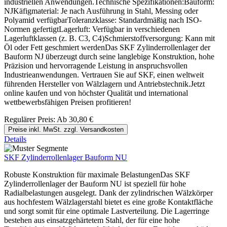
industriellen Anwendungen.Technische Spezifikationen:Bauform:
NJKäfigmaterial: Je nach Ausführung in Stahl, Messing oder
Polyamid verfügbarToleranzklasse: Standardmäßig nach ISO-
Normen gefertigtLagerluft: Verfügbar in verschiedenen
Lagerluftklassen (z. B. C3, C4)Schmierstoffversorgung: Kann mit
Öl oder Fett geschmiert werdenDas SKF Zylinderrollenlager der
Bauform NJ überzeugt durch seine langlebige Konstruktion, hohe
Präzision und hervorragende Leistung in anspruchsvollen
Industrieanwendungen. Vertrauen Sie auf SKF, einen weltweit
führenden Hersteller von Wälzlagern und Antriebstechnik.Jetzt
online kaufen und von höchster Qualität und international
wettbewerbsfähigen Preisen profitieren!
Regulärer Preis:
Ab
30,80 €
Preise inkl. MwSt. zzgl. Versandkosten
Details
SKF Zylinderrollenlager Bauform NU
Robuste Konstruktion für maximale BelastungenDas SKF
Zylinderrollenlager der Bauform NU ist speziell für hohe
Radialbelastungen ausgelegt. Dank der zylindrischen Wälzkörper
aus hochfestem Wälzlagerstahl bietet es eine große Kontaktfläche
und sorgt somit für eine optimale Lastverteilung. Die Lagerringe
bestehen aus einsatzgehärtetem Stahl, der für eine hohe