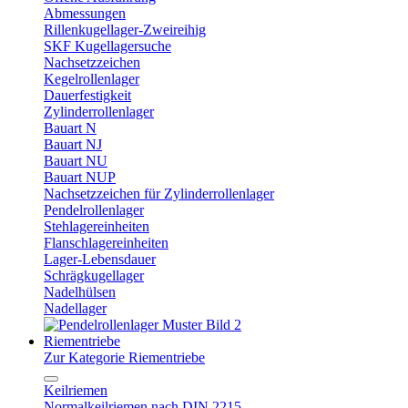
Abmessungen
Rillenkugellager-Zweireihig
SKF Kugellagersuche
Nachsetzzeichen
Kegelrollenlager
Dauerfestigkeit
Zylinderrollenlager
Bauart N
Bauart NJ
Bauart NU
Bauart NUP
Nachsetzzeichen für Zylinderrollenlager
Pendelrollenlager
Stehlagereinheiten
Flanschlagereinheiten
Lager-Lebensdauer
Schrägkugellager
Nadelhülsen
Nadellager
Riementriebe
Zur Kategorie Riementriebe
Keilriemen
Normalkeilriemen nach DIN 2215