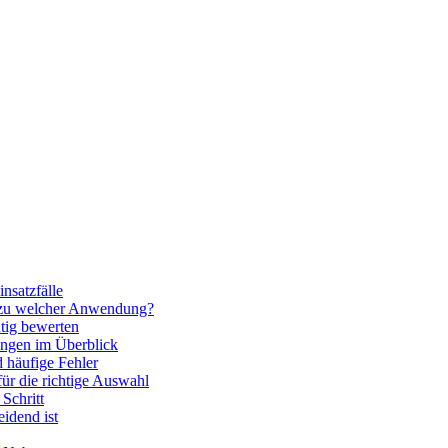
nsatzfälle
 zu welcher Anwendung?
htig bewerten
ngen im Überblick
 häufige Fehler
für die richtige Auswahl
Schritt
idend ist