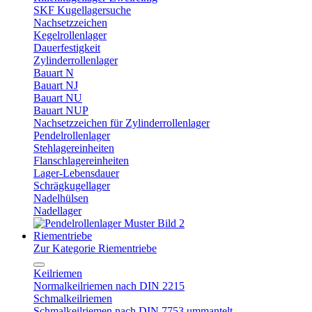
SKF Kugellagersuche
Nachsetzzeichen
Kegelrollenlager
Dauerfestigkeit
Zylinderrollenlager
Bauart N
Bauart NJ
Bauart NU
Bauart NUP
Nachsetzzeichen für Zylinderrollenlager
Pendelrollenlager
Stehlagereinheiten
Flanschlagereinheiten
Lager-Lebensdauer
Schrägkugellager
Nadelhülsen
Nadellager
Riementriebe
Zur Kategorie Riementriebe
Keilriemen
Normalkeilriemen nach DIN 2215
Schmalkeilriemen
Schmalkeilriemen nach DIN 7753 ummantelt