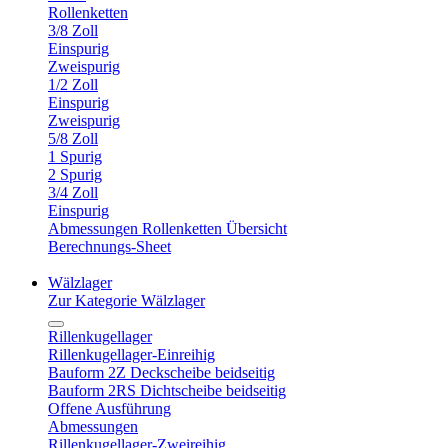
Rollenketten
3/8 Zoll
Einspurig
Zweispurig
1/2 Zoll
Einspurig
Zweispurig
5/8 Zoll
1 Spurig
2 Spurig
3/4 Zoll
Einspurig
Abmessungen Rollenketten Übersicht
Berechnungs-Sheet
Wälzlager
Zur Kategorie Wälzlager
Rillenkugellager
Rillenkugellager-Einreihig
Bauform 2Z Deckscheibe beidseitig
Bauform 2RS Dichtscheibe beidseitig
Offene Ausführung
Abmessungen
Rillenkugellager-Zweireihig