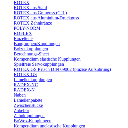
ROTEX
ROTEX aus Stahl
ROTEX aus Grauguss (GJL)
ROTEX aus Aluminium-Druckguss
ROTEX Zahnkränze
POLY-NORM
ROFLEX
Einzelteile
Baugruppen/Kupplungen
Bolzenkupplungen
Berechnungs-Sheet
Kompendium elastische Kupplungen
Spielfreie Servokupplungen
ROTEX GS P nach DIN 69002 (präzise Aufsührung)
ROTEX-GS
Lamellenkupplungen
RADEX-NC
RADEX-N
Naben
Lamellenpakete
Zwischenstücke
Zubehör
Zahnkupplungen
BoWex-Kupplungen
Kompendium unelastische Kupplungen