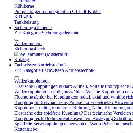
Lüfterräder
Kühlkerne
Pumpenträger mit integriertem Öl-Luft-Kühler
KTR-PIK
Tankheizung
Sicherungselemente
Zur Kategorie Sicherungselemente
Wellenmuttern
Sicherungsblech
Katalog
Fachwissen Antriebstechnik
Zur Kategorie Fachwissen Antriebstechnik
Wellenkupplungen
Elastische Kupplungen erklärt: Aufbau, Vorteile und typische Ei
Wellenkupplungen richtig auswählen: Welche Kupplung passt
Fluchtungsfehler bei Kupplungen: radial, axial und winklig ric
Kupplung für Servoantriebe, Pumpen oder Getriebe? Anwendu
Kupplungen richtig montieren: Bohrung, Nabe, Klemmung und
Elastische oder spielfreie Kupplung? Der technische Vergleich 
Kupplung nach Drehmoment auswählen: Auslegung Schritt für 
Spielfreie Servokupplungen auswählen: Wann Präzision entsche
Kettentriebe