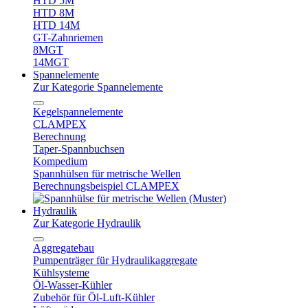
HTD 5M
HTD 8M
HTD 14M
GT-Zahnriemen
8MGT
14MGT
Spannelemente
Zur Kategorie Spannelemente
Kegelspannelemente
CLAMPEX
Berechnung
Taper-Spannbuchsen
Kompedium
Spannhülsen für metrische Wellen
Berechnungsbeispiel CLAMPEX
Hydraulik
Zur Kategorie Hydraulik
Aggregatebau
Pumpenträger für Hydraulikaggregate
Kühlsysteme
Öl-Wasser-Kühler
Zubehör für Öl-Luft-Kühler