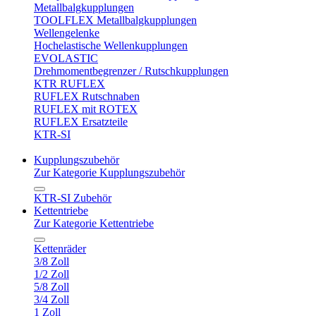
Metallbalgkupplungen
TOOLFLEX Metallbalgkupplungen
Wellengelenke
Hochelastische Wellenkupplungen
EVOLASTIC
Drehmomentbegrenzer / Rutschkupplungen
KTR RUFLEX
RUFLEX Rutschnaben
RUFLEX mit ROTEX
RUFLEX Ersatzteile
KTR-SI
Kupplungszubehör
Zur Kategorie Kupplungszubehör
KTR-SI Zubehör
Kettentriebe
Zur Kategorie Kettentriebe
Kettenräder
3/8 Zoll
1/2 Zoll
5/8 Zoll
3/4 Zoll
1 Zoll