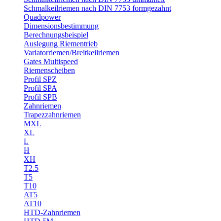
Schmalkeilriemen nach DIN 7753 formgezahnt
Quadpower
Dimensionsbestimmung
Berechnungsbeispiel
Auslegung Riementrieb
Variatorriemen/Breitkeilriemen
Gates Multispeed
Riemenscheiben
Profil SPZ
Profil SPA
Profil SPB
Zahnriemen
Trapezzahnriemen
MXL
XL
L
H
XH
T2.5
T5
T10
AT5
AT10
HTD-Zahnriemen