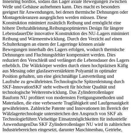
Innenring bordlos, sodass das Lager axiale Bewegungen zwischen
Welle und Gehäuse aufnehmen kann. Dies macht es besonders
geeignet für Anwendungen, bei denen thermische Dehnungen oder
Montagetoleranzen ausgeglichen werden müssen. Diese
Konstruktion minimiert zusätzlich Reibung und ermöglicht eine
höhere Drehzahlleistung.Reibungsoptimiertes Design für längere
LebensdauerDie innovative Konstruktion des NU-Lagers minimiert
Reibung und Wärmeentwicklung. Durch den Verzicht auf einen
Schulterkragen an einem der Lagerringe können axiale
Bewegungen innerhalb des Lagers erfolgen, wodurch thermische
Dehnungen und Fluchtungsfehler kompensiert werden. Dies
reduziert den Verschleiß und verlängert die Lebensdauer des Lagers
erheblich. Die Wälzkörper werden durch einen hochpräzisen Käfig
aus Messing oder glasfaserverstärktem Polyamid in optimaler
Position gehalten, um eine gleichmäßige Lastverteilung und
Laufruhe zu gewährleisten.Technologische Spitzenleistung durch
SKF-InnovationSKF steht weltweit für höchste Qualität und
technologische Weiterentwicklung. Das Zylinderrollenlager
Bauform NU profitiert von modernsten Fertigungsmethoden und
Materialien, die eine verbesserte Tragfähigkeit und Laufgenauigkeit
gewährleisten. Zahlreiche Patente und Innovationen im Bereich der
Wälzlagertechnologie unterstreichen den Anspruch von SKF als
Technologieführer.Vielseitige Einsatzmöglichkeiten für industrielle
AnwendungenDas SKF Zylinderrollenlager NU wird in zahlreichen
Industriebereichen eingesetzt, darunter Maschinenbau, Getriebe,