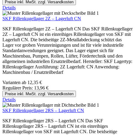
Preise inkl. MwSt. zzgl. Versandkosten
Details
SKF Rillenkugellager 2Z – Lagerluft CN
SKF Rillenkugellager 2Z – Lagerluft CN Das SKF Rillenkugellager
2Z – Lagerluft CN ist ein einreihiges Rillenkugellager von SKF mit
Lagerluft CN. Die beidseitige 2Z-Metallabdeckung schützt das
Lager vor groben Verunreinigungen und ist für viele industrielle
Standardanwendungen geeignet. Das Lager eignet sich für
Maschinenbau, Pumpen, Rollen, Lüfter, Fördertechnik und den
allgemeinen industriellen Ersatzteilbedarf. Hersteller: SKF Lagertyp:
Rillenkugellager Ausführung: 2Z Lagerluft: CN Anwendung:
Maschinenbau / Ersatzteilbedarf
Varianten ab
12,35 €
Regulärer Preis:
13,96 €
Preise inkl. MwSt. zzgl. Versandkosten
Details
SKF Rillenkugellager 2RS – Lagerluft CN
SKF Rillenkugellager 2RS – Lagerluft CN Das SKF
Rillenkugellager 2RS – Lagerluft CN ist ein einreihiges
Rillenkugellager von SKF mit Lagerluft CN. Die beidseitige