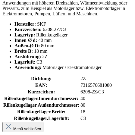
Anwendungen mit höheren Drehzahlen, Wärmeentwicklung oder
Presssitz, zum Beispiel als Motorlager bzw. Elektromotorlager in
Elektromotoren, Pumpen, Lüftern und Maschinen.
Hersteller:
SKF
Kurzzeichen:
6208-2Z/C3
Lagertyp:
Rillenkugellager
Innen-Ø d:
40 mm
Außen-Ø D:
80 mm
Breite B:
18 mm
Ausführung:
2Z
Lagerluft:
C3
Anwendung:
Motorlager / Elektromotorlager
Dichtung:
2Z
EAN:
7316576681080
Kurzzeichen:
6208-2Z/C3
Rillenkugellager.Innendurchmesser:
40
Rillenkugellager.Außendurchmesser:
80
Rillenkugellager.Breite:
18
Rillenkugellager.Lagerluft:
C3
Menü schließen