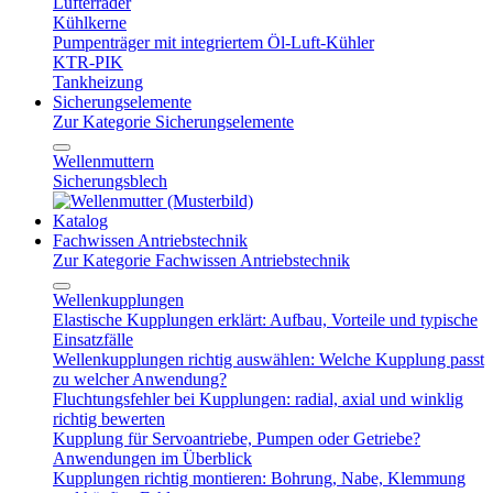
Lüfterräder
Kühlkerne
Pumpenträger mit integriertem Öl-Luft-Kühler
KTR-PIK
Tankheizung
Sicherungselemente
Zur Kategorie Sicherungselemente
Wellenmuttern
Sicherungsblech
Katalog
Fachwissen Antriebstechnik
Zur Kategorie Fachwissen Antriebstechnik
Wellenkupplungen
Elastische Kupplungen erklärt: Aufbau, Vorteile und typische
Einsatzfälle
Wellenkupplungen richtig auswählen: Welche Kupplung passt
zu welcher Anwendung?
Fluchtungsfehler bei Kupplungen: radial, axial und winklig
richtig bewerten
Kupplung für Servoantriebe, Pumpen oder Getriebe?
Anwendungen im Überblick
Kupplungen richtig montieren: Bohrung, Nabe, Klemmung