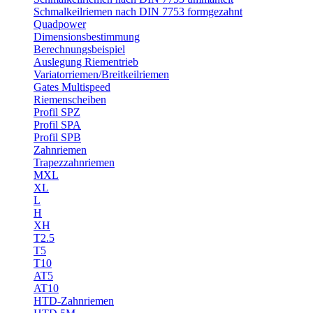
Schmalkeilriemen nach DIN 7753 formgezahnt
Quadpower
Dimensionsbestimmung
Berechnungsbeispiel
Auslegung Riementrieb
Variatorriemen/Breitkeilriemen
Gates Multispeed
Riemenscheiben
Profil SPZ
Profil SPA
Profil SPB
Zahnriemen
Trapezzahnriemen
MXL
XL
L
H
XH
T2.5
T5
T10
AT5
AT10
HTD-Zahnriemen