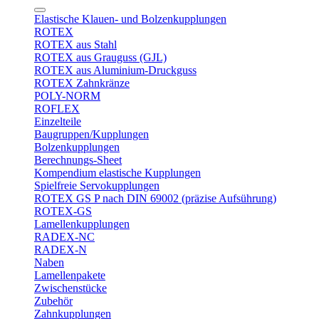
Elastische Klauen- und Bolzenkupplungen
ROTEX
ROTEX aus Stahl
ROTEX aus Grauguss (GJL)
ROTEX aus Aluminium-Druckguss
ROTEX Zahnkränze
POLY-NORM
ROFLEX
Einzelteile
Baugruppen/Kupplungen
Bolzenkupplungen
Berechnungs-Sheet
Kompendium elastische Kupplungen
Spielfreie Servokupplungen
ROTEX GS P nach DIN 69002 (präzise Aufsührung)
ROTEX-GS
Lamellenkupplungen
RADEX-NC
RADEX-N
Naben
Lamellenpakete
Zwischenstücke
Zubehör
Zahnkupplungen