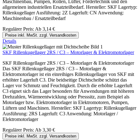
Maschinenbau, Pumpen, Rollen, Lüfter, Fördertechnik und den
allgemeinen industriellen Ersatzteilbedarf. Hersteller: SKF Lagertyp:
Rillenkugellager Ausführung: 2Z Lagerluft: CN Anwendung:
Maschinenbau / Ersatzteilbedarf
Regulärer Preis:
Ab
3,14 €
Preise inkl. MwSt. zzgl. Versandkosten
Details
SKF Rillenkugellager 2RS / C3 – Motorlager & Elektromotorlager
SKF Rillenkugellager 2RS / C3 – Motorlager & Elektromotorlager
Das SKF Rillenkugellager 2RS / C3 – Motorlager &
Elektromotorlager ist ein einreihiges Rillenkugellager von SKF mit
erhöhter Lagerluft C3. Die beidseitige Dichtscheibe schützt das
Lager vor Schmutz und Feuchtigkeit. Durch die erhöhte Lagerluft
C3 eignet sich das Lager besonders für Anwendungen mit höheren
Drehzahlen, Wärmeentwicklung oder Presssitz, zum Beispiel als
Motorlager bzw. Elektromotorlager in Elektromotoren, Pumpen,
Lüftern und Maschinen. Hersteller: SKF Lagertyp: Rillenkugellager
Ausführung: 2RS Lagerluft: C3 Anwendung: Motorlager /
Elektromotorlager
Regulärer Preis:
Ab
3,30 €
Preise inkl. MwSt. zzgl. Versandkosten