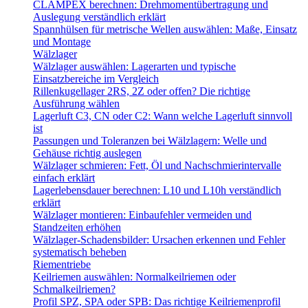
CLAMPEX berechnen: Drehmomentübertragung und
Auslegung verständlich erklärt
Spannhülsen für metrische Wellen auswählen: Maße, Einsatz
und Montage
Wälzlager
Wälzlager auswählen: Lagerarten und typische
Einsatzbereiche im Vergleich
Rillenkugellager 2RS, 2Z oder offen? Die richtige
Ausführung wählen
Lagerluft C3, CN oder C2: Wann welche Lagerluft sinnvoll
ist
Passungen und Toleranzen bei Wälzlagern: Welle und
Gehäuse richtig auslegen
Wälzlager schmieren: Fett, Öl und Nachschmierintervalle
einfach erklärt
Lagerlebensdauer berechnen: L10 und L10h verständlich
erklärt
Wälzlager montieren: Einbaufehler vermeiden und
Standzeiten erhöhen
Wälzlager-Schadensbilder: Ursachen erkennen und Fehler
systematisch beheben
Riementriebe
Keilriemen auswählen: Normalkeilriemen oder
Schmalkeilriemen?
Profil SPZ, SPA oder SPB: Das richtige Keilriemenprofil