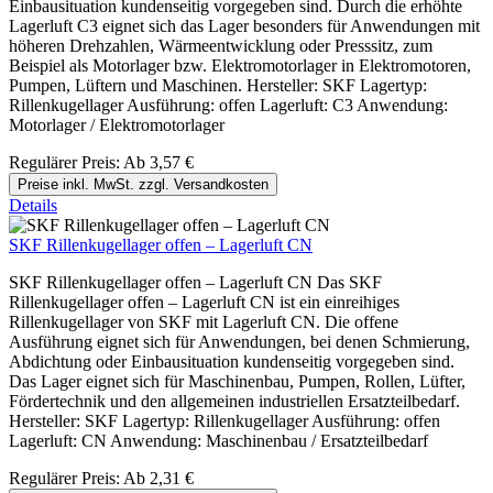
Einbausituation kundenseitig vorgegeben sind. Durch die erhöhte
Lagerluft C3 eignet sich das Lager besonders für Anwendungen mit
höheren Drehzahlen, Wärmeentwicklung oder Presssitz, zum
Beispiel als Motorlager bzw. Elektromotorlager in Elektromotoren,
Pumpen, Lüftern und Maschinen. Hersteller: SKF Lagertyp:
Rillenkugellager Ausführung: offen Lagerluft: C3 Anwendung:
Motorlager / Elektromotorlager
Regulärer Preis:
Ab
3,57 €
Preise inkl. MwSt. zzgl. Versandkosten
Details
SKF Rillenkugellager offen – Lagerluft CN
SKF Rillenkugellager offen – Lagerluft CN Das SKF
Rillenkugellager offen – Lagerluft CN ist ein einreihiges
Rillenkugellager von SKF mit Lagerluft CN. Die offene
Ausführung eignet sich für Anwendungen, bei denen Schmierung,
Abdichtung oder Einbausituation kundenseitig vorgegeben sind.
Das Lager eignet sich für Maschinenbau, Pumpen, Rollen, Lüfter,
Fördertechnik und den allgemeinen industriellen Ersatzteilbedarf.
Hersteller: SKF Lagertyp: Rillenkugellager Ausführung: offen
Lagerluft: CN Anwendung: Maschinenbau / Ersatzteilbedarf
Regulärer Preis:
Ab
2,31 €