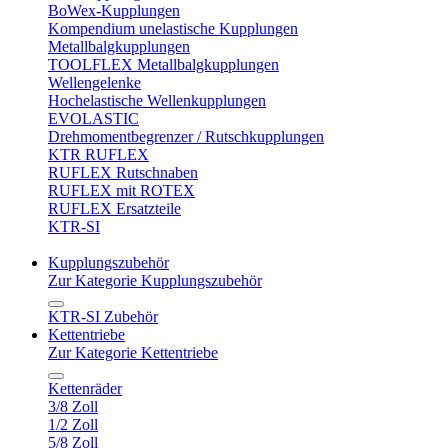
BoWex-Kupplungen
Kompendium unelastische Kupplungen
Metallbalgkupplungen
TOOLFLEX Metallbalgkupplungen
Wellengelenke
Hochelastische Wellenkupplungen
EVOLASTIC
Drehmomentbegrenzer / Rutschkupplungen
KTR RUFLEX
RUFLEX Rutschnaben
RUFLEX mit ROTEX
RUFLEX Ersatzteile
KTR-SI
Kupplungszubehör
Zur Kategorie Kupplungszubehör
KTR-SI Zubehör
Kettentriebe
Zur Kategorie Kettentriebe
Kettenräder
3/8 Zoll
1/2 Zoll
5/8 Zoll