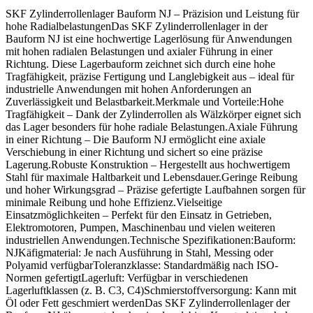
SKF Zylinderrollenlager Bauform NJ – Präzision und Leistung für
hohe RadialbelastungenDas SKF Zylinderrollenlager in der
Bauform NJ ist eine hochwertige Lagerlösung für Anwendungen
mit hohen radialen Belastungen und axialer Führung in einer
Richtung. Diese Lagerbauform zeichnet sich durch eine hohe
Tragfähigkeit, präzise Fertigung und Langlebigkeit aus – ideal für
industrielle Anwendungen mit hohen Anforderungen an
Zuverlässigkeit und Belastbarkeit.Merkmale und Vorteile:Hohe
Tragfähigkeit – Dank der Zylinderrollen als Wälzkörper eignet sich
das Lager besonders für hohe radiale Belastungen.Axiale Führung
in einer Richtung – Die Bauform NJ ermöglicht eine axiale
Verschiebung in einer Richtung und sichert so eine präzise
Lagerung.Robuste Konstruktion – Hergestellt aus hochwertigem
Stahl für maximale Haltbarkeit und Lebensdauer.Geringe Reibung
und hoher Wirkungsgrad – Präzise gefertigte Laufbahnen sorgen für
minimale Reibung und hohe Effizienz.Vielseitige
Einsatzmöglichkeiten – Perfekt für den Einsatz in Getrieben,
Elektromotoren, Pumpen, Maschinenbau und vielen weiteren
industriellen Anwendungen.Technische Spezifikationen:Bauform:
NJKäfigmaterial: Je nach Ausführung in Stahl, Messing oder
Polyamid verfügbarToleranzklasse: Standardmäßig nach ISO-
Normen gefertigtLagerluft: Verfügbar in verschiedenen
Lagerluftklassen (z. B. C3, C4)Schmierstoffversorgung: Kann mit
Öl oder Fett geschmiert werdenDas SKF Zylinderrollenlager der