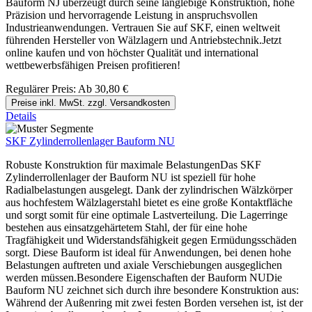
Bauform NJ überzeugt durch seine langlebige Konstruktion, hohe
Präzision und hervorragende Leistung in anspruchsvollen
Industrieanwendungen. Vertrauen Sie auf SKF, einen weltweit
führenden Hersteller von Wälzlagern und Antriebstechnik.Jetzt
online kaufen und von höchster Qualität und international
wettbewerbsfähigen Preisen profitieren!
Regulärer Preis:
Ab
30,80 €
Preise inkl. MwSt. zzgl. Versandkosten
Details
SKF Zylinderrollenlager Bauform NU
Robuste Konstruktion für maximale BelastungenDas SKF
Zylinderrollenlager der Bauform NU ist speziell für hohe
Radialbelastungen ausgelegt. Dank der zylindrischen Wälzkörper
aus hochfestem Wälzlagerstahl bietet es eine große Kontaktfläche
und sorgt somit für eine optimale Lastverteilung. Die Lagerringe
bestehen aus einsatzgehärtetem Stahl, der für eine hohe
Tragfähigkeit und Widerstandsfähigkeit gegen Ermüdungsschäden
sorgt. Diese Bauform ist ideal für Anwendungen, bei denen hohe
Belastungen auftreten und axiale Verschiebungen ausgeglichen
werden müssen.Besondere Eigenschaften der Bauform NUDie
Bauform NU zeichnet sich durch ihre besondere Konstruktion aus:
Während der Außenring mit zwei festen Borden versehen ist, ist der