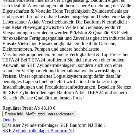
Verschiebbarkeit innerhalb der Lagerpassung. Dadurch eignet es
sich ideal für Anwendungen mit thermischer Ausdehnung der Welle.
Eigenschaften & Vorteile: Hohe Tragfähigkeit: Zylinderrollenlager
sind speziell für hohe radiale Lasten ausgelegt und bieten eine lange
Lebensdauer.Axiale Verschiebbarkeit: Die Bauform N ermöglicht
eine Relativbewegung zwischen Welle und Gehäuse, wodurch
Verspannungen vermieden werden.Präzision & Qualität: SKF steht
für exzellente Fertigungsqualität und Zuverlässigkeit im industriellen
Einsatz.Vielseitige Einsatzmöglichkeiten: Ideal für Getriebe,
Elektromotoren, Pumpen und andere hochbelastete
Maschinenkomponenten. Schnelle Verfügbarkeit & Top-Preise bei
TEFA24 Bei TEFA24 profitieren Sie nicht nur von einer breiten
Auswahl an SKF Zylinderrollenlagern, sondern auch von einer
schnellen Verfügbarkeit und international wettbewerbsfähigen
Preisen. Unser optimiertes Logistiksystem sorgt dafür, dass Ihr
benötigtes Lager schnell geliefert wird – ideal für kurzfristige
Instandhaltungen und Produktionsanforderungen. Bestellen Sie jetzt
Ihr SKF Zylinderrollenlager Bauform N bei TEFA24 und sichern
Sie sich höchste Qualität zum besten Preis!
Regulärer Preis:
Ab
48,10 €
Preise inkl. MwSt. zzgl. Versandkosten
Details
SKF Zylinderrollenlager Bauform NJ