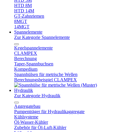
HTD 5M
HTD 8M
HTD 14M
GT-Zahnriemen
8MGT
14MGT
Spannelemente
Zur Kategorie Spannelemente
Kegelspannelemente
CLAMPEX
Berechnung
Taper-Spannbuchsen
Kompedium
Spannhülsen für metrische Wellen
Berechnungsbeispiel CLAMPEX
Hydraulik
Zur Kategorie Hydraulik
Aggregatebau
Pumpenträger für Hydraulikaggregate
Kühlsysteme
Öl-Wasser-Kühler
Zubehör für Öl-Luft-Kühler