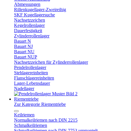
Abmessungen
Rillenkugellager-Zweireihig
SKF Kugellagersuche
Nachsetzzeichen
Kegelrollenlager
Dauerfestigkeit
Zylinderrollenlager
Bauart N
Bauart NJ
Bauart NU
Bauart NUP
Nachsetzzeichen für Zylinderrollenlager
Pendelrollenlager
Stehlagereinheiten
Flanschlagereinheiten
Lager-Lebensdauer
Nadellager
Riementriebe
Zur Kategorie Riementriebe
Keilriemen
Normalkeilriemen nach DIN 2215
Schmalkeilriemen
Schmalkeilriemen nach DIN 7753 ummantelt