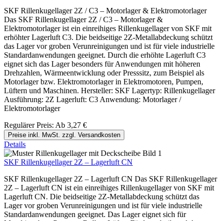
SKF Rillenkugellager 2Z / C3 – Motorlager & Elektromotorlager
Das SKF Rillenkugellager 2Z / C3 – Motorlager &
Elektromotorlager ist ein einreihiges Rillenkugellager von SKF mit
erhöhter Lagerluft C3. Die beidseitige 2Z-Metallabdeckung schützt
das Lager vor groben Verunreinigungen und ist für viele industrielle
Standardanwendungen geeignet. Durch die erhöhte Lagerluft C3
eignet sich das Lager besonders für Anwendungen mit höheren
Drehzahlen, Wärmeentwicklung oder Presssitz, zum Beispiel als
Motorlager bzw. Elektromotorlager in Elektromotoren, Pumpen,
Lüftern und Maschinen. Hersteller: SKF Lagertyp: Rillenkugellager
Ausführung: 2Z Lagerluft: C3 Anwendung: Motorlager /
Elektromotorlager
Regulärer Preis:
Ab
3,27 €
Preise inkl. MwSt. zzgl. Versandkosten
Details
SKF Rillenkugellager 2Z – Lagerluft CN
SKF Rillenkugellager 2Z – Lagerluft CN Das SKF Rillenkugellager
2Z – Lagerluft CN ist ein einreihiges Rillenkugellager von SKF mit
Lagerluft CN. Die beidseitige 2Z-Metallabdeckung schützt das
Lager vor groben Verunreinigungen und ist für viele industrielle
Standardanwendungen geeignet. Das Lager eignet sich für