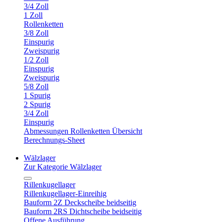
3/4 Zoll
1 Zoll
Rollenketten
3/8 Zoll
Einspurig
Zweispurig
1/2 Zoll
Einspurig
Zweispurig
5/8 Zoll
1 Spurig
2 Spurig
3/4 Zoll
Einspurig
Abmessungen Rollenketten Übersicht
Berechnungs-Sheet
Wälzlager
Zur Kategorie Wälzlager
Rillenkugellager
Rillenkugellager-Einreihig
Bauform 2Z Deckscheibe beidseitig
Bauform 2RS Dichtscheibe beidseitig
Offene Ausführung