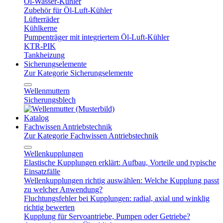
Öl-Wasser-Kühler
Zubehör für Öl-Luft-Kühler
Lüfterräder
Kühlkerne
Pumpenträger mit integriertem Öl-Luft-Kühler
KTR-PIK
Tankheizung
Sicherungselemente
Zur Kategorie Sicherungselemente
Wellenmuttern
Sicherungsblech
Katalog
Fachwissen Antriebstechnik
Zur Kategorie Fachwissen Antriebstechnik
Wellenkupplungen
Elastische Kupplungen erklärt: Aufbau, Vorteile und typische
Einsatzfälle
Wellenkupplungen richtig auswählen: Welche Kupplung passt
zu welcher Anwendung?
Fluchtungsfehler bei Kupplungen: radial, axial und winklig
richtig bewerten
Kupplung für Servoantriebe, Pumpen oder Getriebe?