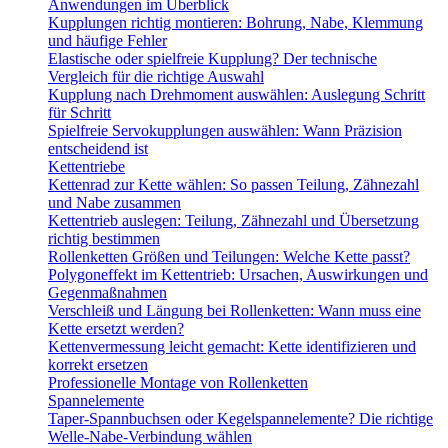
Anwendungen im Überblick
Kupplungen richtig montieren: Bohrung, Nabe, Klemmung
und häufige Fehler
Elastische oder spielfreie Kupplung? Der technische
Vergleich für die richtige Auswahl
Kupplung nach Drehmoment auswählen: Auslegung Schritt
für Schritt
Spielfreie Servokupplungen auswählen: Wann Präzision
entscheidend ist
Kettentriebe
Kettenrad zur Kette wählen: So passen Teilung, Zähnezahl
und Nabe zusammen
Kettentrieb auslegen: Teilung, Zähnezahl und Übersetzung
richtig bestimmen
Rollenketten Größen und Teilungen: Welche Kette passt?
Polygoneffekt im Kettentrieb: Ursachen, Auswirkungen und
Gegenmaßnahmen
Verschleiß und Längung bei Rollenketten: Wann muss eine
Kette ersetzt werden?
Kettenvermessung leicht gemacht: Kette identifizieren und
korrekt ersetzen
Professionelle Montage von Rollenketten
Spannelemente
Taper-Spannbuchsen oder Kegelspannelemente? Die richtige
Welle-Nabe-Verbindung wählen