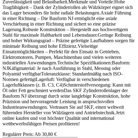
Zuverlässigkeit und Belastbarkeit.Merkmale und Vorteile:Hohe
Tragfähigkeit – Dank der Zylinderrollen als Wälzkörper eignet sich
das Lager besonders für hohe radiale Belastungen.Axiale Führung
in einer Richtung – Die Bauform NJ ermöglicht eine axiale
Verschiebung in einer Richtung und sichert so eine präzise
Lagerung.Robuste Konstruktion – Hergestellt aus hochwertigem
Stahl für maximale Haltbarkeit und Lebensdauer.Geringe Reibung
und hoher Wirkungsgrad – Präzise gefertigte Laufbahnen sorgen für
minimale Reibung und hohe Effizienz.Vielseitige
Einsatzmöglichkeiten – Perfekt für den Einsatz in Getrieben,
Elektromotoren, Pumpen, Maschinenbau und vielen weiteren
industriellen Anwendungen.Technische Spezifikationen:Bauform:
NJKäfigmaterial: Je nach Ausführung in Stahl, Messing oder
Polyamid verfügbarToleranzklasse: Standardmäßig nach ISO-
Normen gefertigtLagerluft: Verfügbar in verschiedenen
Lagerluftklassen (z. B. C3, C4)Schmierstoffversorgung: Kann mit
Öl oder Fett geschmiert werdenDas SKF Zylinderrollenlager der
Bauform NJ überzeugt durch seine langlebige Konstruktion, hohe
Präzision und hervorragende Leistung in anspruchsvollen
Industrieanwendungen. Vertrauen Sie auf SKF, einen weltweit
führenden Hersteller von Wälzlagern und Antriebstechnik.Jetzt
online kaufen und von höchster Qualität und international
wettbewerbsfähigen Preisen profitieren!
Regulärer Preis:
Ab
30,80 €