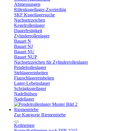
Abmessungen
Rillenkugellager-Zweireihig
SKF Kugellagersuche
Nachsetzzeichen
Kegelrollenlager
Dauerfestigkeit
Zylinderrollenlager
Bauart N
Bauart NJ
Bauart NU
Bauart NUP
Nachsetzzeichen für Zylinderrollenlager
Pendelrollenlager
Stehlagereinheiten
Flanschlagereinheiten
Lager-Lebensdauer
Schrägkugellager
Nadelhülsen
Nadellager
Riementriebe
Zur Kategorie Riementriebe
Keilriemen
Normalkeilriemen nach DIN 2215