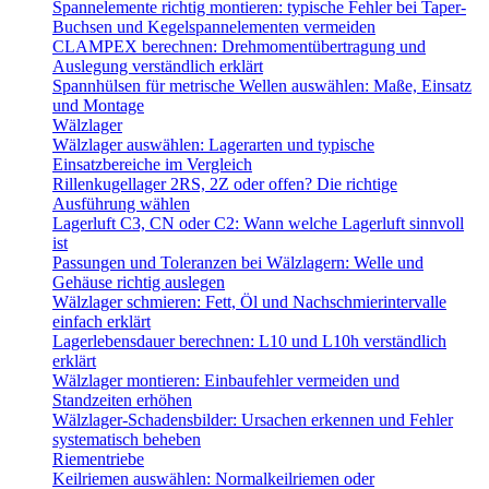
Spannelemente richtig montieren: typische Fehler bei Taper-
Buchsen und Kegelspannelementen vermeiden
CLAMPEX berechnen: Drehmomentübertragung und
Auslegung verständlich erklärt
Spannhülsen für metrische Wellen auswählen: Maße, Einsatz
und Montage
Wälzlager
Wälzlager auswählen: Lagerarten und typische
Einsatzbereiche im Vergleich
Rillenkugellager 2RS, 2Z oder offen? Die richtige
Ausführung wählen
Lagerluft C3, CN oder C2: Wann welche Lagerluft sinnvoll
ist
Passungen und Toleranzen bei Wälzlagern: Welle und
Gehäuse richtig auslegen
Wälzlager schmieren: Fett, Öl und Nachschmierintervalle
einfach erklärt
Lagerlebensdauer berechnen: L10 und L10h verständlich
erklärt
Wälzlager montieren: Einbaufehler vermeiden und
Standzeiten erhöhen
Wälzlager-Schadensbilder: Ursachen erkennen und Fehler
systematisch beheben
Riementriebe
Keilriemen auswählen: Normalkeilriemen oder