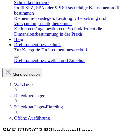
Schmalkeilriemen?
Profil SPZ, SPA oder SPB: Das richtige Keilriemenprofil
bestimmen
Riementrieb auslegen: Leistung, Übersetzung und
Vorspannung richtig berechnen
Keilriemenlänge bestimmen: So funktioniert die
Dimensionsbestimmung in der Praxis
Blog
Drehmomentmesstechnik
Zur Kategorie Drehmomentmesstechnik
Drehmomentmesswellen und Zubehör
Menü schließen
Wälzlager
Rillenkugellager
Rillenkugellager-Einreihig
Offene Ausführung
SKF 6205/C3 Rillenkugellager –