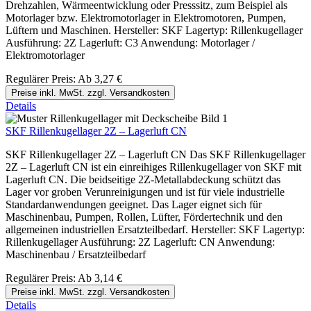
Drehzahlen, Wärmeentwicklung oder Presssitz, zum Beispiel als
Motorlager bzw. Elektromotorlager in Elektromotoren, Pumpen,
Lüftern und Maschinen. Hersteller: SKF Lagertyp: Rillenkugellager
Ausführung: 2Z Lagerluft: C3 Anwendung: Motorlager /
Elektromotorlager
Regulärer Preis:
Ab
3,27 €
Preise inkl. MwSt. zzgl. Versandkosten
Details
SKF Rillenkugellager 2Z – Lagerluft CN
SKF Rillenkugellager 2Z – Lagerluft CN Das SKF Rillenkugellager
2Z – Lagerluft CN ist ein einreihiges Rillenkugellager von SKF mit
Lagerluft CN. Die beidseitige 2Z-Metallabdeckung schützt das
Lager vor groben Verunreinigungen und ist für viele industrielle
Standardanwendungen geeignet. Das Lager eignet sich für
Maschinenbau, Pumpen, Rollen, Lüfter, Fördertechnik und den
allgemeinen industriellen Ersatzteilbedarf. Hersteller: SKF Lagertyp:
Rillenkugellager Ausführung: 2Z Lagerluft: CN Anwendung:
Maschinenbau / Ersatzteilbedarf
Regulärer Preis:
Ab
3,14 €
Preise inkl. MwSt. zzgl. Versandkosten
Details