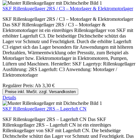
SKF Rillenkugellager 2RS / C3 – Motorlager & Elektromotorlager
SKF Rillenkugellager 2RS / C3 – Motorlager & Elektromotorlager
Das SKF Rillenkugellager 2RS / C3 – Motorlager &
Elektromotorlager ist ein einreihiges Rillenkugellager von SKF mit
erhöhter Lagerluft C3. Die beidseitige Dichtscheibe schützt das
Lager vor Schmutz und Feuchtigkeit. Durch die erhöhte Lagerluft
C3 eignet sich das Lager besonders für Anwendungen mit höheren
Drehzahlen, Wärmeentwicklung oder Presssitz, zum Beispiel als
Motorlager bzw. Elektromotorlager in Elektromotoren, Pumpen,
Lüftern und Maschinen. Hersteller: SKF Lagertyp: Rillenkugellager
Ausführung: 2RS Lagerluft: C3 Anwendung: Motorlager /
Elektromotorlager
Regulärer Preis:
Ab
3,30 €
Preise inkl. MwSt. zzgl. Versandkosten
Details
SKF Rillenkugellager 2RS – Lagerluft CN
SKF Rillenkugellager 2RS – Lagerluft CN Das SKF
Rillenkugellager 2RS – Lagerluft CN ist ein einreihiges
Rillenkugellager von SKF mit Lagerluft CN. Die beidseitige
Dichtscheibe schützt das Lager vor Schmutz und Feuchtigkeit. Das