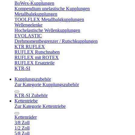
BoWex-Kupplungen
Kompendium unelastische Kupplungen
Metallbalgkupplungen
TOOLFLEX Metallbalgkupplungen
Wellengelenke
Hochelastische Wellenkupplungen
EVOLASTIC
Drehmomentbegrenzer / Rutschkupplungen
KTR RUFLEX
RUFLEX Rutschnaben
RUFLEX mit ROTEX
RUFLEX Ersatzteile
KTR-SI
Kupplungszubehör
Zur Kategorie Kupplungszubehör
KTR-SI Zubehör
Kettentriebe
Zur Kategorie Kettentriebe
Kettenräder
3/8 Zoll
1/2 Zoll
5/8 Zoll