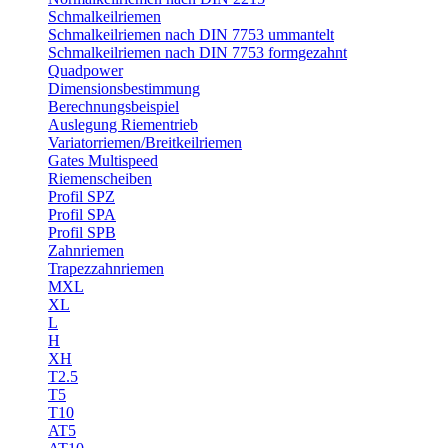
Schmalkeilriemen
Schmalkeilriemen nach DIN 7753 ummantelt
Schmalkeilriemen nach DIN 7753 formgezahnt
Quadpower
Dimensionsbestimmung
Berechnungsbeispiel
Auslegung Riementrieb
Variatorriemen/Breitkeilriemen
Gates Multispeed
Riemenscheiben
Profil SPZ
Profil SPA
Profil SPB
Zahnriemen
Trapezzahnriemen
MXL
XL
L
H
XH
T2.5
T5
T10
AT5