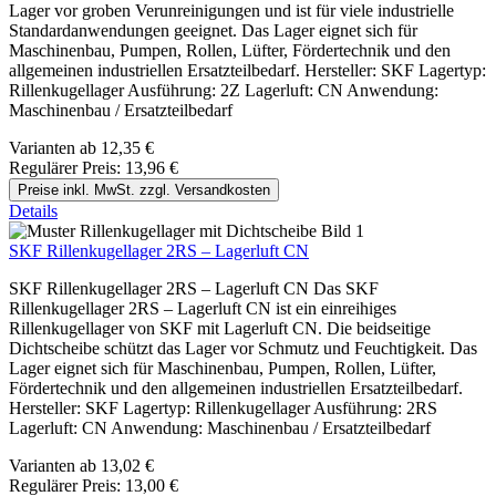
Lager vor groben Verunreinigungen und ist für viele industrielle
Standardanwendungen geeignet. Das Lager eignet sich für
Maschinenbau, Pumpen, Rollen, Lüfter, Fördertechnik und den
allgemeinen industriellen Ersatzteilbedarf. Hersteller: SKF Lagertyp:
Rillenkugellager Ausführung: 2Z Lagerluft: CN Anwendung:
Maschinenbau / Ersatzteilbedarf
Varianten ab
12,35 €
Regulärer Preis:
13,96 €
Preise inkl. MwSt. zzgl. Versandkosten
Details
SKF Rillenkugellager 2RS – Lagerluft CN
SKF Rillenkugellager 2RS – Lagerluft CN Das SKF
Rillenkugellager 2RS – Lagerluft CN ist ein einreihiges
Rillenkugellager von SKF mit Lagerluft CN. Die beidseitige
Dichtscheibe schützt das Lager vor Schmutz und Feuchtigkeit. Das
Lager eignet sich für Maschinenbau, Pumpen, Rollen, Lüfter,
Fördertechnik und den allgemeinen industriellen Ersatzteilbedarf.
Hersteller: SKF Lagertyp: Rillenkugellager Ausführung: 2RS
Lagerluft: CN Anwendung: Maschinenbau / Ersatzteilbedarf
Varianten ab
13,02 €
Regulärer Preis:
13,00 €