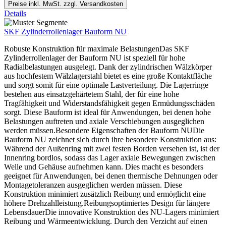
Preise inkl. MwSt. zzgl. Versandkosten
Details
SKF Zylinderrollenlager Bauform NU
Robuste Konstruktion für maximale BelastungenDas SKF
Zylinderrollenlager der Bauform NU ist speziell für hohe
Radialbelastungen ausgelegt. Dank der zylindrischen Wälzkörper
aus hochfestem Wälzlagerstahl bietet es eine große Kontaktfläche
und sorgt somit für eine optimale Lastverteilung. Die Lagerringe
bestehen aus einsatzgehärtetem Stahl, der für eine hohe
Tragfähigkeit und Widerstandsfähigkeit gegen Ermüdungsschäden
sorgt. Diese Bauform ist ideal für Anwendungen, bei denen hohe
Belastungen auftreten und axiale Verschiebungen ausgeglichen
werden müssen.Besondere Eigenschaften der Bauform NUDie
Bauform NU zeichnet sich durch ihre besondere Konstruktion aus:
Während der Außenring mit zwei festen Borden versehen ist, ist der
Innenring bordlos, sodass das Lager axiale Bewegungen zwischen
Welle und Gehäuse aufnehmen kann. Dies macht es besonders
geeignet für Anwendungen, bei denen thermische Dehnungen oder
Montagetoleranzen ausgeglichen werden müssen. Diese
Konstruktion minimiert zusätzlich Reibung und ermöglicht eine
höhere Drehzahlleistung.Reibungsoptimiertes Design für längere
LebensdauerDie innovative Konstruktion des NU-Lagers minimiert
Reibung und Wärmeentwicklung. Durch den Verzicht auf einen