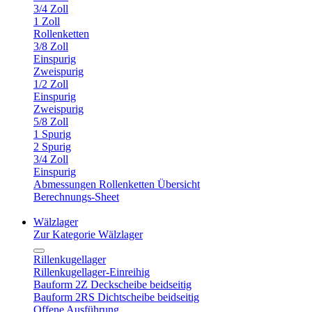
3/4 Zoll
1 Zoll
Rollenketten
3/8 Zoll
Einspurig
Zweispurig
1/2 Zoll
Einspurig
Zweispurig
5/8 Zoll
1 Spurig
2 Spurig
3/4 Zoll
Einspurig
Abmessungen Rollenketten Übersicht
Berechnungs-Sheet
Wälzlager
Zur Kategorie Wälzlager
Rillenkugellager
Rillenkugellager-Einreihig
Bauform 2Z Deckscheibe beidseitig
Bauform 2RS Dichtscheibe beidseitig
Offene Ausführung