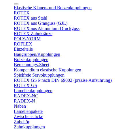
Elastische Klauen- und Bolzenkupplungen
ROTEX
ROTEX aus Stahl
ROTEX aus Grauguss (GJL)
ROTEX aus Aluminium-Druckguss
ROTEX Zahnkränze
POLY-NORM
ROFLEX
Einzelteile
Baugruppen/Kupplungen
Bolzenkupplungen
Berechnungs-Sheet
Kompendium elastische Kupplungen
Spielfreie Servokupplungen
ROTEX GS P nach DIN 69002 (präzise Aufsührung)
ROTEX-GS
Lamellenkupplungen
RADEX-NC
RADEX-N
Naben
Lamellenpakete
Zwischenstücke
Zubehör
Zahnkupplungen