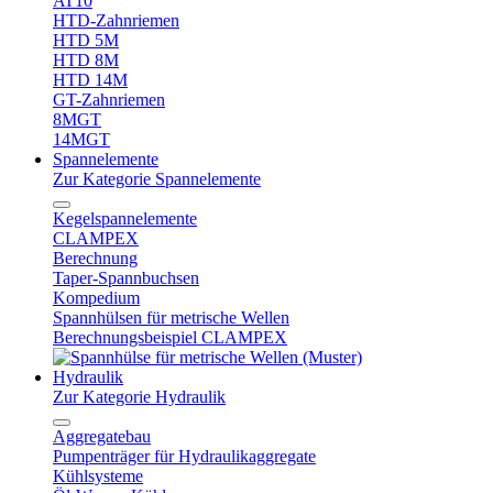
AT10
HTD-Zahnriemen
HTD 5M
HTD 8M
HTD 14M
GT-Zahnriemen
8MGT
14MGT
Spannelemente
Zur Kategorie Spannelemente
Kegelspannelemente
CLAMPEX
Berechnung
Taper-Spannbuchsen
Kompedium
Spannhülsen für metrische Wellen
Berechnungsbeispiel CLAMPEX
Hydraulik
Zur Kategorie Hydraulik
Aggregatebau
Pumpenträger für Hydraulikaggregate
Kühlsysteme