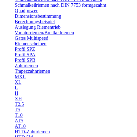
Schmalkeilriemen nach DIN 7753 formgezahnt
Quadpower
Dimensionsbestimmung
Berechnungsbeispiel
Auslegung Riementrieb
Variatorriemen/Breitkeilriemen
Gates Multispeed
Riemenscheiben
Profil SPZ
Profil SPA
Profil SPB
Zahnriemen
Trapezzahnriemen
MXL
XL
L
H
XH
T2.5
T5
T10
AT5
AT10
HTD-Zahnriemen