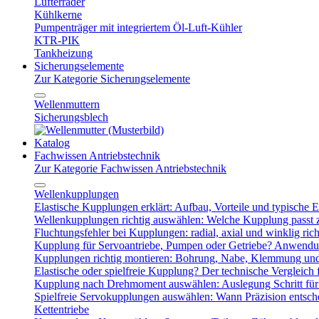
Lüfterräder
Kühlkerne
Pumpenträger mit integriertem Öl-Luft-Kühler
KTR-PIK
Tankheizung
Sicherungselemente
Zur Kategorie Sicherungselemente
Wellenmuttern
Sicherungsblech
Katalog
Fachwissen Antriebstechnik
Zur Kategorie Fachwissen Antriebstechnik
Wellenkupplungen
Elastische Kupplungen erklärt: Aufbau, Vorteile und typische Ei
Wellenkupplungen richtig auswählen: Welche Kupplung passt
Fluchtungsfehler bei Kupplungen: radial, axial und winklig ric
Kupplung für Servoantriebe, Pumpen oder Getriebe? Anwendu
Kupplungen richtig montieren: Bohrung, Nabe, Klemmung und
Elastische oder spielfreie Kupplung? Der technische Vergleich 
Kupplung nach Drehmoment auswählen: Auslegung Schritt für 
Spielfreie Servokupplungen auswählen: Wann Präzision entsche
Kettentriebe