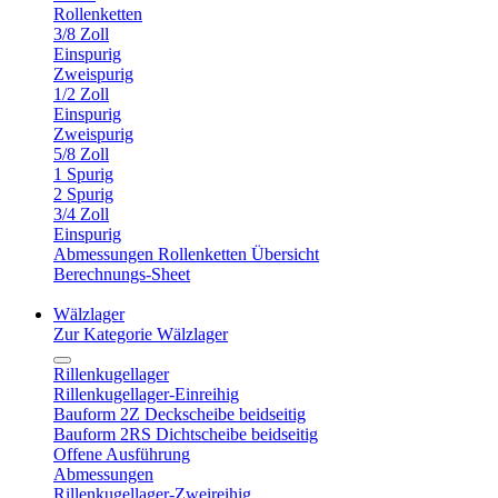
Rollenketten
3/8 Zoll
Einspurig
Zweispurig
1/2 Zoll
Einspurig
Zweispurig
5/8 Zoll
1 Spurig
2 Spurig
3/4 Zoll
Einspurig
Abmessungen Rollenketten Übersicht
Berechnungs-Sheet
Wälzlager
Zur Kategorie Wälzlager
Rillenkugellager
Rillenkugellager-Einreihig
Bauform 2Z Deckscheibe beidseitig
Bauform 2RS Dichtscheibe beidseitig
Offene Ausführung
Abmessungen
Rillenkugellager-Zweireihig