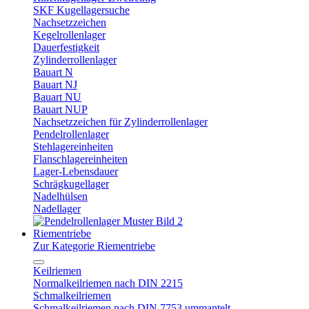
SKF Kugellagersuche
Nachsetzzeichen
Kegelrollenlager
Dauerfestigkeit
Zylinderrollenlager
Bauart N
Bauart NJ
Bauart NU
Bauart NUP
Nachsetzzeichen für Zylinderrollenlager
Pendelrollenlager
Stehlagereinheiten
Flanschlagereinheiten
Lager-Lebensdauer
Schrägkugellager
Nadelhülsen
Nadellager
Riementriebe
Zur Kategorie Riementriebe
Keilriemen
Normalkeilriemen nach DIN 2215
Schmalkeilriemen
Schmalkeilriemen nach DIN 7753 ummantelt