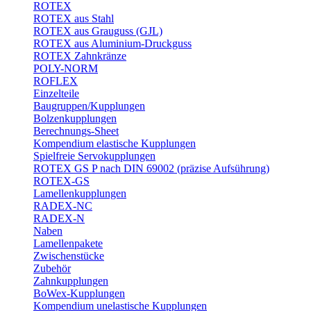
ROTEX
ROTEX aus Stahl
ROTEX aus Grauguss (GJL)
ROTEX aus Aluminium-Druckguss
ROTEX Zahnkränze
POLY-NORM
ROFLEX
Einzelteile
Baugruppen/Kupplungen
Bolzenkupplungen
Berechnungs-Sheet
Kompendium elastische Kupplungen
Spielfreie Servokupplungen
ROTEX GS P nach DIN 69002 (präzise Aufsührung)
ROTEX-GS
Lamellenkupplungen
RADEX-NC
RADEX-N
Naben
Lamellenpakete
Zwischenstücke
Zubehör
Zahnkupplungen
BoWex-Kupplungen
Kompendium unelastische Kupplungen