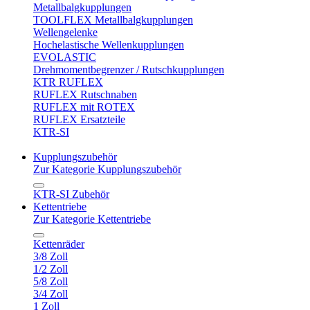
Metallbalgkupplungen
TOOLFLEX Metallbalgkupplungen
Wellengelenke
Hochelastische Wellenkupplungen
EVOLASTIC
Drehmomentbegrenzer / Rutschkupplungen
KTR RUFLEX
RUFLEX Rutschnaben
RUFLEX mit ROTEX
RUFLEX Ersatzteile
KTR-SI
Kupplungszubehör
Zur Kategorie Kupplungszubehör
KTR-SI Zubehör
Kettentriebe
Zur Kategorie Kettentriebe
Kettenräder
3/8 Zoll
1/2 Zoll
5/8 Zoll
3/4 Zoll
1 Zoll