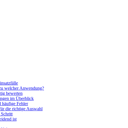
nsatzfälle
 zu welcher Anwendung?
htig bewerten
ngen im Überblick
 häufige Fehler
für die richtige Auswahl
Schritt
idend ist