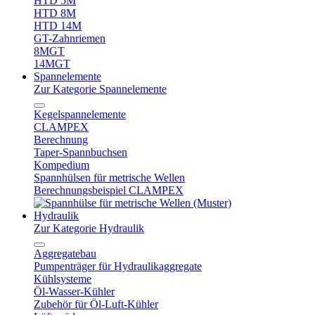
HTD 5M
HTD 8M
HTD 14M
GT-Zahnriemen
8MGT
14MGT
Spannelemente
Zur Kategorie Spannelemente
Kegelspannelemente
CLAMPEX
Berechnung
Taper-Spannbuchsen
Kompedium
Spannhülsen für metrische Wellen
Berechnungsbeispiel CLAMPEX
Hydraulik
Zur Kategorie Hydraulik
Aggregatebau
Pumpenträger für Hydraulikaggregate
Kühlsysteme
Öl-Wasser-Kühler
Zubehör für Öl-Luft-Kühler