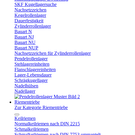
SKF Kugellagersuche
Nachsetzzeichen
Kegelrollenlager
Dauerfestigkeit
Zylinderrollenlager
Bauart N
Bauart NJ
Bauart NU
Bauart NUP
Nachsetzzeichen für Zylinderrollenlager
Pendelrollenlager
Stehlagereinheiten
Flanschlagereinheiten
Lager-Lebensdauer
Schrägkugellager
Nadelhülsen
Nadellager
Riementriebe
Zur Kategorie Riementriebe
Keilriemen
Normalkeilriemen nach DIN 2215
Schmalkeilriemen
Schmalkeilriemen nach DIN 7753 ummantelt