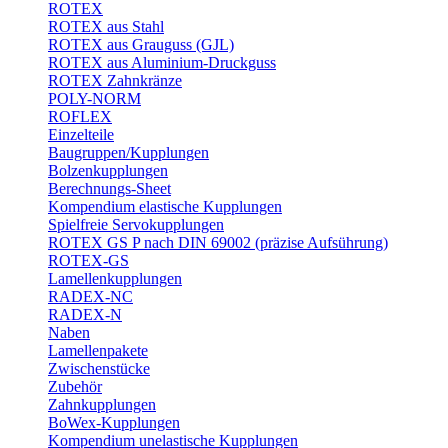
ROTEX
ROTEX aus Stahl
ROTEX aus Grauguss (GJL)
ROTEX aus Aluminium-Druckguss
ROTEX Zahnkränze
POLY-NORM
ROFLEX
Einzelteile
Baugruppen/Kupplungen
Bolzenkupplungen
Berechnungs-Sheet
Kompendium elastische Kupplungen
Spielfreie Servokupplungen
ROTEX GS P nach DIN 69002 (präzise Aufsührung)
ROTEX-GS
Lamellenkupplungen
RADEX-NC
RADEX-N
Naben
Lamellenpakete
Zwischenstücke
Zubehör
Zahnkupplungen
BoWex-Kupplungen
Kompendium unelastische Kupplungen