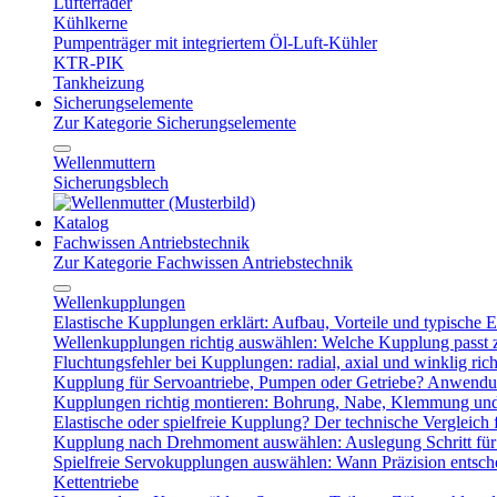
Lüfterräder
Kühlkerne
Pumpenträger mit integriertem Öl-Luft-Kühler
KTR-PIK
Tankheizung
Sicherungselemente
Zur Kategorie Sicherungselemente
Wellenmuttern
Sicherungsblech
Katalog
Fachwissen Antriebstechnik
Zur Kategorie Fachwissen Antriebstechnik
Wellenkupplungen
Elastische Kupplungen erklärt: Aufbau, Vorteile und typische Ei
Wellenkupplungen richtig auswählen: Welche Kupplung passt
Fluchtungsfehler bei Kupplungen: radial, axial und winklig ric
Kupplung für Servoantriebe, Pumpen oder Getriebe? Anwendu
Kupplungen richtig montieren: Bohrung, Nabe, Klemmung und
Elastische oder spielfreie Kupplung? Der technische Vergleich 
Kupplung nach Drehmoment auswählen: Auslegung Schritt für 
Spielfreie Servokupplungen auswählen: Wann Präzision entsche
Kettentriebe