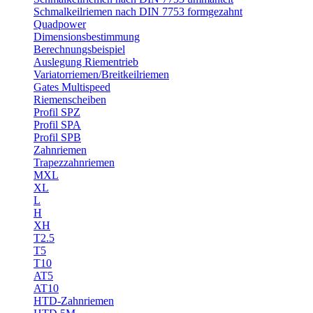
Schmalkeilriemen nach DIN 7753 formgezahnt
Quadpower
Dimensionsbestimmung
Berechnungsbeispiel
Auslegung Riementrieb
Variatorriemen/Breitkeilriemen
Gates Multispeed
Riemenscheiben
Profil SPZ
Profil SPA
Profil SPB
Zahnriemen
Trapezzahnriemen
MXL
XL
L
H
XH
T2.5
T5
T10
AT5
AT10
HTD-Zahnriemen