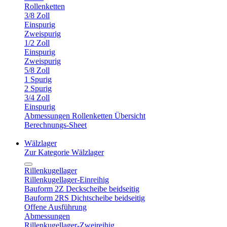
Rollenketten
3/8 Zoll
Einspurig
Zweispurig
1/2 Zoll
Einspurig
Zweispurig
5/8 Zoll
1 Spurig
2 Spurig
3/4 Zoll
Einspurig
Abmessungen Rollenketten Übersicht
Berechnungs-Sheet
Wälzlager
Zur Kategorie Wälzlager
Rillenkugellager
Rillenkugellager-Einreihig
Bauform 2Z Deckscheibe beidseitig
Bauform 2RS Dichtscheibe beidseitig
Offene Ausführung
Abmessungen
Rillenkugellager-Zweireihig