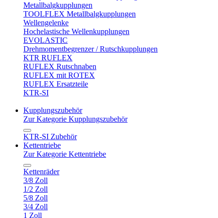
Metallbalgkupplungen
TOOLFLEX Metallbalgkupplungen
Wellengelenke
Hochelastische Wellenkupplungen
EVOLASTIC
Drehmomentbegrenzer / Rutschkupplungen
KTR RUFLEX
RUFLEX Rutschnaben
RUFLEX mit ROTEX
RUFLEX Ersatzteile
KTR-SI
Kupplungszubehör
Zur Kategorie Kupplungszubehör
KTR-SI Zubehör
Kettentriebe
Zur Kategorie Kettentriebe
Kettenräder
3/8 Zoll
1/2 Zoll
5/8 Zoll
3/4 Zoll
1 Zoll