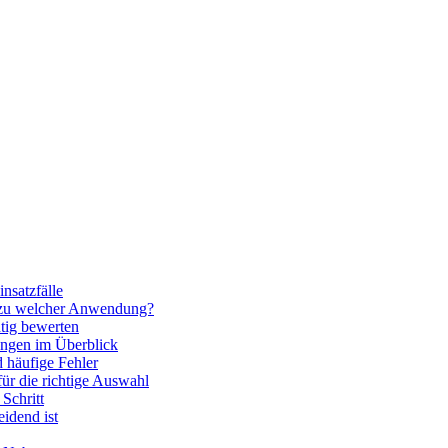
nsatzfälle
 zu welcher Anwendung?
htig bewerten
ngen im Überblick
 häufige Fehler
für die richtige Auswahl
Schritt
idend ist