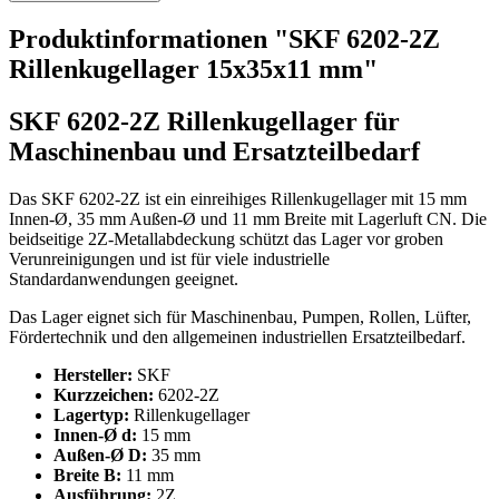
Produktinformationen "SKF 6202-2Z
Rillenkugellager 15x35x11 mm"
SKF 6202-2Z Rillenkugellager für
Maschinenbau und Ersatzteilbedarf
Das SKF 6202-2Z ist ein einreihiges Rillenkugellager mit 15 mm
Innen-Ø, 35 mm Außen-Ø und 11 mm Breite mit Lagerluft CN. Die
beidseitige 2Z-Metallabdeckung schützt das Lager vor groben
Verunreinigungen und ist für viele industrielle
Standardanwendungen geeignet.
Das Lager eignet sich für Maschinenbau, Pumpen, Rollen, Lüfter,
Fördertechnik und den allgemeinen industriellen Ersatzteilbedarf.
Hersteller:
SKF
Kurzzeichen:
6202-2Z
Lagertyp:
Rillenkugellager
Innen-Ø d:
15 mm
Außen-Ø D:
35 mm
Breite B:
11 mm
Ausführung:
2Z