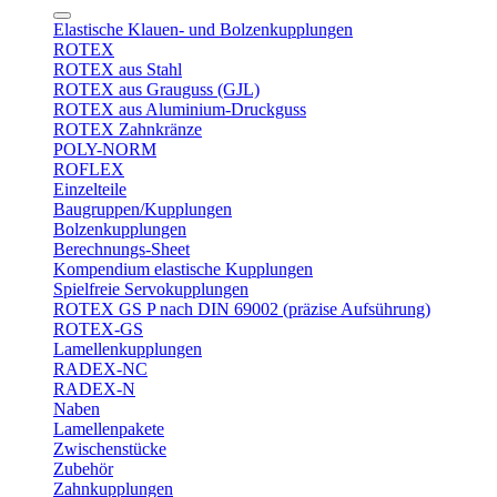
Elastische Klauen- und Bolzenkupplungen
ROTEX
ROTEX aus Stahl
ROTEX aus Grauguss (GJL)
ROTEX aus Aluminium-Druckguss
ROTEX Zahnkränze
POLY-NORM
ROFLEX
Einzelteile
Baugruppen/Kupplungen
Bolzenkupplungen
Berechnungs-Sheet
Kompendium elastische Kupplungen
Spielfreie Servokupplungen
ROTEX GS P nach DIN 69002 (präzise Aufsührung)
ROTEX-GS
Lamellenkupplungen
RADEX-NC
RADEX-N
Naben
Lamellenpakete
Zwischenstücke
Zubehör
Zahnkupplungen