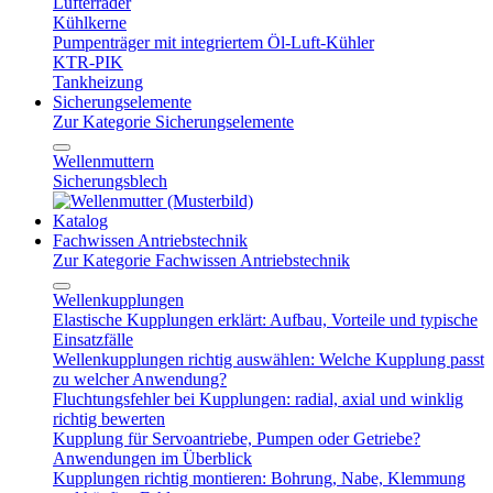
Lüfterräder
Kühlkerne
Pumpenträger mit integriertem Öl-Luft-Kühler
KTR-PIK
Tankheizung
Sicherungselemente
Zur Kategorie Sicherungselemente
Wellenmuttern
Sicherungsblech
Katalog
Fachwissen Antriebstechnik
Zur Kategorie Fachwissen Antriebstechnik
Wellenkupplungen
Elastische Kupplungen erklärt: Aufbau, Vorteile und typische
Einsatzfälle
Wellenkupplungen richtig auswählen: Welche Kupplung passt
zu welcher Anwendung?
Fluchtungsfehler bei Kupplungen: radial, axial und winklig
richtig bewerten
Kupplung für Servoantriebe, Pumpen oder Getriebe?
Anwendungen im Überblick
Kupplungen richtig montieren: Bohrung, Nabe, Klemmung