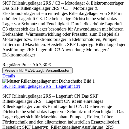
SKF Rillenkugellager 2RS / C3 – Motorlager & Elektromotorlager
Das SKF Rillenkugellager 2RS / C3 – Motorlager &
Elektromotorlager ist ein einreihiges Rillenkugellager von SKF mit
erhöhter Lagerluft C3. Die beidseitige Dichtscheibe schützt das
Lager vor Schmutz und Feuchtigkeit. Durch die erhöhte Lagerluft
C3 eignet sich das Lager besonders für Anwendungen mit höheren
Drehzahlen, Wärmeentwicklung oder Presssitz, zum Beispiel als
Motorlager bzw. Elektromotorlager in Elektromotoren, Pumpen,
Lüftern und Maschinen. Hersteller: SKF Lagertyp: Rillenkugellager
Ausführung: 2RS Lagerluft: C3 Anwendung: Motorlager /
Elektromotorlager
Regulärer Preis:
Ab
3,30 €
Preise inkl. MwSt. zzgl. Versandkosten
Details
SKF Rillenkugellager 2RS – Lagerluft CN
SKF Rillenkugellager 2RS – Lagerluft CN Das SKF
Rillenkugellager 2RS – Lagerluft CN ist ein einreihiges
Rillenkugellager von SKF mit Lagerluft CN. Die beidseitige
Dichtscheibe schützt das Lager vor Schmutz und Feuchtigkeit. Das
Lager eignet sich für Maschinenbau, Pumpen, Rollen, Lüfter,
Fördertechnik und den allgemeinen industriellen Ersatzteilbedarf.
Hersteller: SKF Lagertyp: Rillenkugellager Ausführung: 2RS