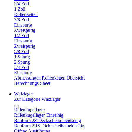
3/4 Zoll
1 Zoll
Rollenketten
3/8 Zoll
Einspurig
Zweispurig
1/2 Zoll
Einspurig
Zweispurig
5/8 Zoll
1 Spurig
2 Spurig
3/4 Zoll
Einspurig
Abmessungen Rollenketten Übersicht
Berechnungs-Sheet
Wälzlager
Zur Kategorie Wälzlager
Rillenkugellager
Rillenkugellager-Einreihig
Bauform 2Z Deckscheibe beidseitig
Bauform 2RS Dichtscheibe beidseitig
Offene Ausführung