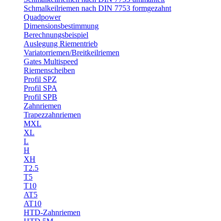
Schmalkeilriemen nach DIN 7753 formgezahnt
Quadpower
Dimensionsbestimmung
Berechnungsbeispiel
Auslegung Riementrieb
Variatorriemen/Breitkeilriemen
Gates Multispeed
Riemenscheiben
Profil SPZ
Profil SPA
Profil SPB
Zahnriemen
Trapezzahnriemen
MXL
XL
L
H
XH
T2.5
T5
T10
AT5
AT10
HTD-Zahnriemen