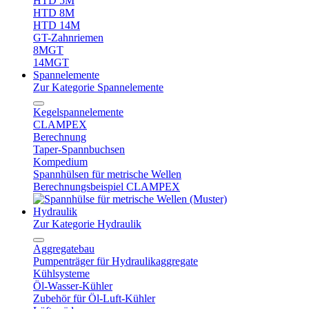
HTD 5M
HTD 8M
HTD 14M
GT-Zahnriemen
8MGT
14MGT
Spannelemente
Zur Kategorie Spannelemente
Kegelspannelemente
CLAMPEX
Berechnung
Taper-Spannbuchsen
Kompedium
Spannhülsen für metrische Wellen
Berechnungsbeispiel CLAMPEX
Hydraulik
Zur Kategorie Hydraulik
Aggregatebau
Pumpenträger für Hydraulikaggregate
Kühlsysteme
Öl-Wasser-Kühler
Zubehör für Öl-Luft-Kühler