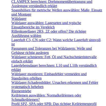
CLAMPEX berechnen: Drehmomentübertragung und
Auslegung verständlich erklärt
Spannhülsen für metrische Wellen auswählen: Maße, Einsatz
und Montage
Wälzlager
Wälzlager auswählen: Lagerarten und typische
Einsatzbereiche im Vergleich
Rillenkugellager 2RS, 2Z oder offen? Die richtige
Ausführung wählen
Lagerluft C3, CN oder C2: Wann welche Lagerluft sinnvoll
ist
Passungen und Toleranzen bei Wälzlagern: Welle und
Gehäuse richtig auslegen
Wälzlager schmieren: Fett, Öl und Nachschmierintervalle
einfach erklärt
Lagerlebensdauer berechnen: L10 und L10h verständlich
erklärt
Wälzlager montieren: Einbaufehler vermeiden und
Standzeiten erhöhen
Wälzlager-Schadensbilder: Ursachen erkennen und Fehler
systematisch beheben
Riementriebe
Keilriemen auswählen: Normalkeilriemen oder
Schmalkeilriemen?
Profil SPZ, SPA oder SPB: Das richtige Keilriemenprofil