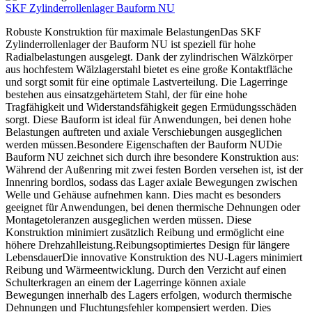
SKF Zylinderrollenlager Bauform NU
Robuste Konstruktion für maximale BelastungenDas SKF
Zylinderrollenlager der Bauform NU ist speziell für hohe
Radialbelastungen ausgelegt. Dank der zylindrischen Wälzkörper
aus hochfestem Wälzlagerstahl bietet es eine große Kontaktfläche
und sorgt somit für eine optimale Lastverteilung. Die Lagerringe
bestehen aus einsatzgehärtetem Stahl, der für eine hohe
Tragfähigkeit und Widerstandsfähigkeit gegen Ermüdungsschäden
sorgt. Diese Bauform ist ideal für Anwendungen, bei denen hohe
Belastungen auftreten und axiale Verschiebungen ausgeglichen
werden müssen.Besondere Eigenschaften der Bauform NUDie
Bauform NU zeichnet sich durch ihre besondere Konstruktion aus:
Während der Außenring mit zwei festen Borden versehen ist, ist der
Innenring bordlos, sodass das Lager axiale Bewegungen zwischen
Welle und Gehäuse aufnehmen kann. Dies macht es besonders
geeignet für Anwendungen, bei denen thermische Dehnungen oder
Montagetoleranzen ausgeglichen werden müssen. Diese
Konstruktion minimiert zusätzlich Reibung und ermöglicht eine
höhere Drehzahlleistung.Reibungsoptimiertes Design für längere
LebensdauerDie innovative Konstruktion des NU-Lagers minimiert
Reibung und Wärmeentwicklung. Durch den Verzicht auf einen
Schulterkragen an einem der Lagerringe können axiale
Bewegungen innerhalb des Lagers erfolgen, wodurch thermische
Dehnungen und Fluchtungsfehler kompensiert werden. Dies