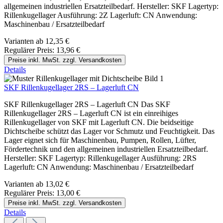
allgemeinen industriellen Ersatzteilbedarf. Hersteller: SKF Lagertyp:
Rillenkugellager Ausführung: 2Z Lagerluft: CN Anwendung:
Maschinenbau / Ersatzteilbedarf
Varianten ab
12,35 €
Regulärer Preis:
13,96 €
Preise inkl. MwSt. zzgl. Versandkosten
Details
SKF Rillenkugellager 2RS – Lagerluft CN
SKF Rillenkugellager 2RS – Lagerluft CN Das SKF
Rillenkugellager 2RS – Lagerluft CN ist ein einreihiges
Rillenkugellager von SKF mit Lagerluft CN. Die beidseitige
Dichtscheibe schützt das Lager vor Schmutz und Feuchtigkeit. Das
Lager eignet sich für Maschinenbau, Pumpen, Rollen, Lüfter,
Fördertechnik und den allgemeinen industriellen Ersatzteilbedarf.
Hersteller: SKF Lagertyp: Rillenkugellager Ausführung: 2RS
Lagerluft: CN Anwendung: Maschinenbau / Ersatzteilbedarf
Varianten ab
13,02 €
Regulärer Preis:
13,00 €
Preise inkl. MwSt. zzgl. Versandkosten
Details