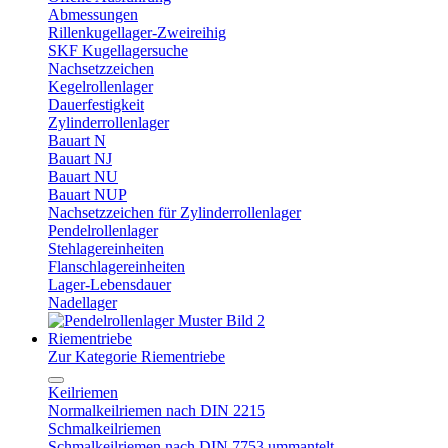
Abmessungen
Rillenkugellager-Zweireihig
SKF Kugellagersuche
Nachsetzzeichen
Kegelrollenlager
Dauerfestigkeit
Zylinderrollenlager
Bauart N
Bauart NJ
Bauart NU
Bauart NUP
Nachsetzzeichen für Zylinderrollenlager
Pendelrollenlager
Stehlagereinheiten
Flanschlagereinheiten
Lager-Lebensdauer
Nadellager
Riementriebe
Zur Kategorie Riementriebe
Keilriemen
Normalkeilriemen nach DIN 2215
Schmalkeilriemen
Schmalkeilriemen nach DIN 7753 ummantelt