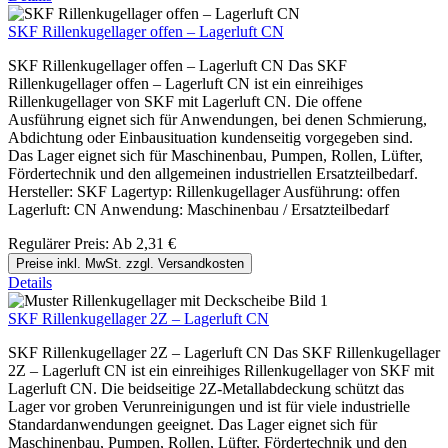
SKF Rillenkugellager offen – Lagerluft CN
SKF Rillenkugellager offen – Lagerluft CN Das SKF
Rillenkugellager offen – Lagerluft CN ist ein einreihiges
Rillenkugellager von SKF mit Lagerluft CN. Die offene
Ausführung eignet sich für Anwendungen, bei denen Schmierung,
Abdichtung oder Einbausituation kundenseitig vorgegeben sind.
Das Lager eignet sich für Maschinenbau, Pumpen, Rollen, Lüfter,
Fördertechnik und den allgemeinen industriellen Ersatzteilbedarf.
Hersteller: SKF Lagertyp: Rillenkugellager Ausführung: offen
Lagerluft: CN Anwendung: Maschinenbau / Ersatzteilbedarf
Regulärer Preis:
Ab
2,31 €
Preise inkl. MwSt. zzgl. Versandkosten
Details
SKF Rillenkugellager 2Z – Lagerluft CN
SKF Rillenkugellager 2Z – Lagerluft CN Das SKF Rillenkugellager
2Z – Lagerluft CN ist ein einreihiges Rillenkugellager von SKF mit
Lagerluft CN. Die beidseitige 2Z-Metallabdeckung schützt das
Lager vor groben Verunreinigungen und ist für viele industrielle
Standardanwendungen geeignet. Das Lager eignet sich für
Maschinenbau, Pumpen, Rollen, Lüfter, Fördertechnik und den