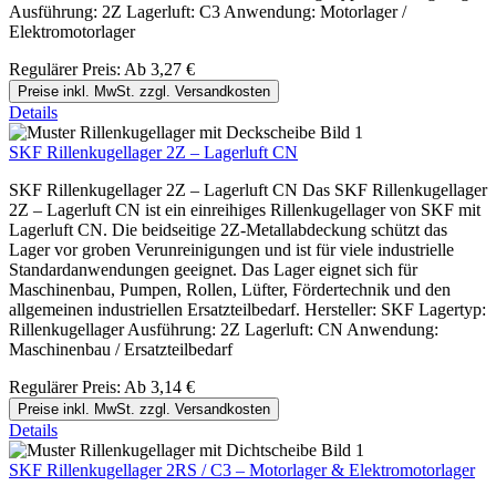
Ausführung: 2Z Lagerluft: C3 Anwendung: Motorlager /
Elektromotorlager
Regulärer Preis:
Ab
3,27 €
Preise inkl. MwSt. zzgl. Versandkosten
Details
SKF Rillenkugellager 2Z – Lagerluft CN
SKF Rillenkugellager 2Z – Lagerluft CN Das SKF Rillenkugellager
2Z – Lagerluft CN ist ein einreihiges Rillenkugellager von SKF mit
Lagerluft CN. Die beidseitige 2Z-Metallabdeckung schützt das
Lager vor groben Verunreinigungen und ist für viele industrielle
Standardanwendungen geeignet. Das Lager eignet sich für
Maschinenbau, Pumpen, Rollen, Lüfter, Fördertechnik und den
allgemeinen industriellen Ersatzteilbedarf. Hersteller: SKF Lagertyp:
Rillenkugellager Ausführung: 2Z Lagerluft: CN Anwendung:
Maschinenbau / Ersatzteilbedarf
Regulärer Preis:
Ab
3,14 €
Preise inkl. MwSt. zzgl. Versandkosten
Details
SKF Rillenkugellager 2RS / C3 – Motorlager & Elektromotorlager