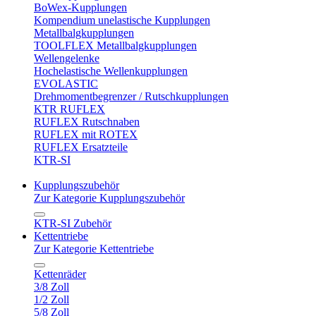
BoWex-Kupplungen
Kompendium unelastische Kupplungen
Metallbalgkupplungen
TOOLFLEX Metallbalgkupplungen
Wellengelenke
Hochelastische Wellenkupplungen
EVOLASTIC
Drehmomentbegrenzer / Rutschkupplungen
KTR RUFLEX
RUFLEX Rutschnaben
RUFLEX mit ROTEX
RUFLEX Ersatzteile
KTR-SI
Kupplungszubehör
Zur Kategorie Kupplungszubehör
KTR-SI Zubehör
Kettentriebe
Zur Kategorie Kettentriebe
Kettenräder
3/8 Zoll
1/2 Zoll
5/8 Zoll