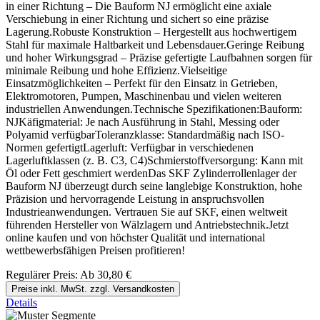
in einer Richtung – Die Bauform NJ ermöglicht eine axiale
Verschiebung in einer Richtung und sichert so eine präzise
Lagerung.Robuste Konstruktion – Hergestellt aus hochwertigem
Stahl für maximale Haltbarkeit und Lebensdauer.Geringe Reibung
und hoher Wirkungsgrad – Präzise gefertigte Laufbahnen sorgen für
minimale Reibung und hohe Effizienz.Vielseitige
Einsatzmöglichkeiten – Perfekt für den Einsatz in Getrieben,
Elektromotoren, Pumpen, Maschinenbau und vielen weiteren
industriellen Anwendungen.Technische Spezifikationen:Bauform:
NJKäfigmaterial: Je nach Ausführung in Stahl, Messing oder
Polyamid verfügbarToleranzklasse: Standardmäßig nach ISO-
Normen gefertigtLagerluft: Verfügbar in verschiedenen
Lagerluftklassen (z. B. C3, C4)Schmierstoffversorgung: Kann mit
Öl oder Fett geschmiert werdenDas SKF Zylinderrollenlager der
Bauform NJ überzeugt durch seine langlebige Konstruktion, hohe
Präzision und hervorragende Leistung in anspruchsvollen
Industrieanwendungen. Vertrauen Sie auf SKF, einen weltweit
führenden Hersteller von Wälzlagern und Antriebstechnik.Jetzt
online kaufen und von höchster Qualität und international
wettbewerbsfähigen Preisen profitieren!
Regulärer Preis:
Ab
30,80 €
Preise inkl. MwSt. zzgl. Versandkosten
Details