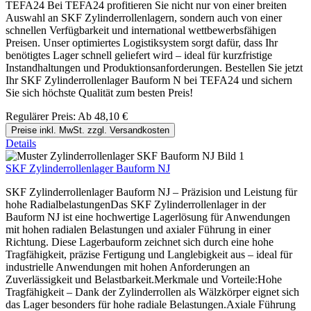
TEFA24 Bei TEFA24 profitieren Sie nicht nur von einer breiten
Auswahl an SKF Zylinderrollenlagern, sondern auch von einer
schnellen Verfügbarkeit und international wettbewerbsfähigen
Preisen. Unser optimiertes Logistiksystem sorgt dafür, dass Ihr
benötigtes Lager schnell geliefert wird – ideal für kurzfristige
Instandhaltungen und Produktionsanforderungen. Bestellen Sie jetzt
Ihr SKF Zylinderrollenlager Bauform N bei TEFA24 und sichern
Sie sich höchste Qualität zum besten Preis!
Regulärer Preis:
Ab
48,10 €
Preise inkl. MwSt. zzgl. Versandkosten
Details
SKF Zylinderrollenlager Bauform NJ
SKF Zylinderrollenlager Bauform NJ – Präzision und Leistung für
hohe RadialbelastungenDas SKF Zylinderrollenlager in der
Bauform NJ ist eine hochwertige Lagerlösung für Anwendungen
mit hohen radialen Belastungen und axialer Führung in einer
Richtung. Diese Lagerbauform zeichnet sich durch eine hohe
Tragfähigkeit, präzise Fertigung und Langlebigkeit aus – ideal für
industrielle Anwendungen mit hohen Anforderungen an
Zuverlässigkeit und Belastbarkeit.Merkmale und Vorteile:Hohe
Tragfähigkeit – Dank der Zylinderrollen als Wälzkörper eignet sich
das Lager besonders für hohe radiale Belastungen.Axiale Führung