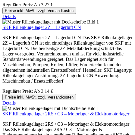
Regulärer Preis:
Ab
3,27 €
Preise inkl. MwSt. zzgl. Versandkosten
Details
SKF Rillenkugellager 2Z – Lagerluft CN
SKF Rillenkugellager 2Z – Lagerluft CN Das SKF Rillenkugellager
2Z – Lagerluft CN ist ein einreihiges Rillenkugellager von SKF mit
Lagerluft CN. Die beidseitige 2Z-Metallabdeckung schützt das
Lager vor groben Verunreinigungen und ist für viele industrielle
Standardanwendungen geeignet. Das Lager eignet sich für
Maschinenbau, Pumpen, Rollen, Lüfter, Fördertechnik und den
allgemeinen industriellen Ersatzteilbedarf. Hersteller: SKF Lagertyp:
Rillenkugellager Ausführung: 2Z Lagerluft: CN Anwendung:
Maschinenbau / Ersatzteilbedarf
Regulärer Preis:
Ab
3,14 €
Preise inkl. MwSt. zzgl. Versandkosten
Details
SKF Rillenkugellager 2RS / C3 – Motorlager & Elektromotorlager
SKF Rillenkugellager 2RS / C3 – Motorlager & Elektromotorlager
Das SKF Rillenkugellager 2RS / C3 – Motorlager &
Elektromotorlager ist ein einreihiges Rillenkugellager von SKF mit