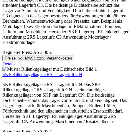
erhöhter Lagerluft C3. Die beidseitige Dichtscheibe schützt das
Lager vor Schmutz und Feuchtigkeit. Durch die erhöhte Lagerluft
C3 eignet sich das Lager besonders für Anwendungen mit höheren
Drehzahlen, Wärmeentwicklung oder Presssitz, zum Beispiel als
Motorlager bzw. Elektromotorlager in Elektromotoren, Pumpen,
Lüftern und Maschinen. Hersteller: SKF Lagertyp: Rillenkugellager
Ausführung: 2RS Lagerluft: C3 Anwendung: Motorlager /
Elektromotorlager
Regulärer Preis:
Ab
3,30 €
Preise inkl. MwSt. zzgl. Versandkosten
Details
SKF Rillenkugellager 2RS – Lagerluft CN
SKF Rillenkugellager 2RS – Lagerluft CN Das SKF
Rillenkugellager 2RS – Lagerluft CN ist ein einreihiges
Rillenkugellager von SKF mit Lagerluft CN. Die beidseitige
Dichtscheibe schützt das Lager vor Schmutz und Feuchtigkeit. Das
Lager eignet sich für Maschinenbau, Pumpen, Rollen, Lüfter,
Fördertechnik und den allgemeinen industriellen Ersatzteilbedarf.
Hersteller: SKF Lagertyp: Rillenkugellager Ausführung: 2RS
Lagerluft: CN Anwendung: Maschinenbau / Ersatzteilbedarf
Regulärer Preis:
Ab
3,07 €