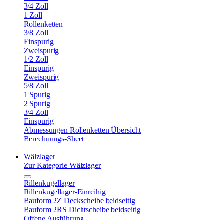
3/4 Zoll
1 Zoll
Rollenketten
3/8 Zoll
Einspurig
Zweispurig
1/2 Zoll
Einspurig
Zweispurig
5/8 Zoll
1 Spurig
2 Spurig
3/4 Zoll
Einspurig
Abmessungen Rollenketten Übersicht
Berechnungs-Sheet
Wälzlager
Zur Kategorie Wälzlager
Rillenkugellager
Rillenkugellager-Einreihig
Bauform 2Z Deckscheibe beidseitig
Bauform 2RS Dichtscheibe beidseitig
Offene Ausführung