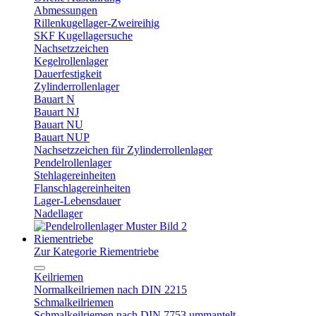
Abmessungen
Rillenkugellager-Zweireihig
SKF Kugellagersuche
Nachsetzzeichen
Kegelrollenlager
Dauerfestigkeit
Zylinderrollenlager
Bauart N
Bauart NJ
Bauart NU
Bauart NUP
Nachsetzzeichen für Zylinderrollenlager
Pendelrollenlager
Stehlagereinheiten
Flanschlagereinheiten
Lager-Lebensdauer
Nadellager
Riementriebe
Zur Kategorie Riementriebe
Keilriemen
Normalkeilriemen nach DIN 2215
Schmalkeilriemen
Schmalkeilriemen nach DIN 7753 ummantelt