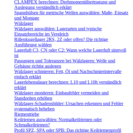
CLAMPEX berechnen: Drehmomentübertragung und
Auslegung verständlich erklärt
Spannhülsen für metrische Wellen auswählen: Maße, Einsatz
und Montage
Wälzlager
Wälzlager auswählen: Lagerarten und typische
Einsatzbereiche im Vergleich
Rillenkugellager 2RS, 2Z oder offen? Die richtige
Ausführung wählen
Lagerluft C3, CN oder C2: Wann welche Lagerluft sinnvoll
ist
Passungen und Toleranzen bei Wälzlagern: Welle und
Gehäuse richtig auslegen
Wälzlager schmieren: Fett, Öl und Nachschmierintervalle
einfach erklärt
Lagerlebensdauer berechnen: L10 und L10h verständlich
erklärt
Wälzlager montieren: Einbaufehler vermeiden und
Standzeiten erhöhen
Wälzlager-Schadensbilder: Ursachen erkennen und Fehler
systematisch beheben
Riementriebe
Keilriemen auswählen: Normalkeilriemen oder
Schmalkeilriemen?
Profil SPZ, SPA oder SPB: Das richtige Keilriemenprofil