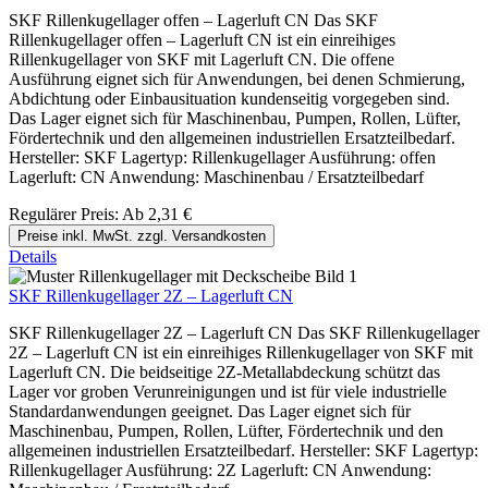
SKF Rillenkugellager offen – Lagerluft CN Das SKF
Rillenkugellager offen – Lagerluft CN ist ein einreihiges
Rillenkugellager von SKF mit Lagerluft CN. Die offene
Ausführung eignet sich für Anwendungen, bei denen Schmierung,
Abdichtung oder Einbausituation kundenseitig vorgegeben sind.
Das Lager eignet sich für Maschinenbau, Pumpen, Rollen, Lüfter,
Fördertechnik und den allgemeinen industriellen Ersatzteilbedarf.
Hersteller: SKF Lagertyp: Rillenkugellager Ausführung: offen
Lagerluft: CN Anwendung: Maschinenbau / Ersatzteilbedarf
Regulärer Preis:
Ab
2,31 €
Preise inkl. MwSt. zzgl. Versandkosten
Details
SKF Rillenkugellager 2Z – Lagerluft CN
SKF Rillenkugellager 2Z – Lagerluft CN Das SKF Rillenkugellager
2Z – Lagerluft CN ist ein einreihiges Rillenkugellager von SKF mit
Lagerluft CN. Die beidseitige 2Z-Metallabdeckung schützt das
Lager vor groben Verunreinigungen und ist für viele industrielle
Standardanwendungen geeignet. Das Lager eignet sich für
Maschinenbau, Pumpen, Rollen, Lüfter, Fördertechnik und den
allgemeinen industriellen Ersatzteilbedarf. Hersteller: SKF Lagertyp:
Rillenkugellager Ausführung: 2Z Lagerluft: CN Anwendung: