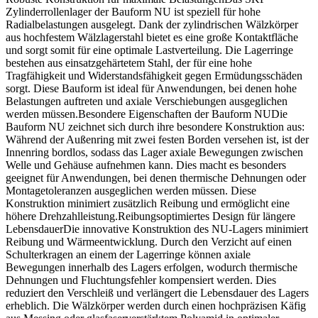
Zylinderrollenlager der Bauform NU ist speziell für hohe
Radialbelastungen ausgelegt. Dank der zylindrischen Wälzkörper
aus hochfestem Wälzlagerstahl bietet es eine große Kontaktfläche
und sorgt somit für eine optimale Lastverteilung. Die Lagerringe
bestehen aus einsatzgehärtetem Stahl, der für eine hohe
Tragfähigkeit und Widerstandsfähigkeit gegen Ermüdungsschäden
sorgt. Diese Bauform ist ideal für Anwendungen, bei denen hohe
Belastungen auftreten und axiale Verschiebungen ausgeglichen
werden müssen.Besondere Eigenschaften der Bauform NUDie
Bauform NU zeichnet sich durch ihre besondere Konstruktion aus:
Während der Außenring mit zwei festen Borden versehen ist, ist der
Innenring bordlos, sodass das Lager axiale Bewegungen zwischen
Welle und Gehäuse aufnehmen kann. Dies macht es besonders
geeignet für Anwendungen, bei denen thermische Dehnungen oder
Montagetoleranzen ausgeglichen werden müssen. Diese
Konstruktion minimiert zusätzlich Reibung und ermöglicht eine
höhere Drehzahlleistung.Reibungsoptimiertes Design für längere
LebensdauerDie innovative Konstruktion des NU-Lagers minimiert
Reibung und Wärmeentwicklung. Durch den Verzicht auf einen
Schulterkragen an einem der Lagerringe können axiale
Bewegungen innerhalb des Lagers erfolgen, wodurch thermische
Dehnungen und Fluchtungsfehler kompensiert werden. Dies
reduziert den Verschleiß und verlängert die Lebensdauer des Lagers
erheblich. Die Wälzkörper werden durch einen hochpräzisen Käfig