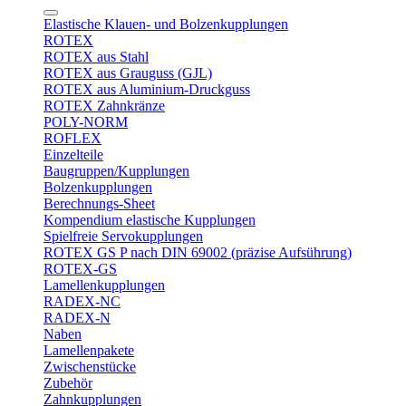
Elastische Klauen- und Bolzenkupplungen
ROTEX
ROTEX aus Stahl
ROTEX aus Grauguss (GJL)
ROTEX aus Aluminium-Druckguss
ROTEX Zahnkränze
POLY-NORM
ROFLEX
Einzelteile
Baugruppen/Kupplungen
Bolzenkupplungen
Berechnungs-Sheet
Kompendium elastische Kupplungen
Spielfreie Servokupplungen
ROTEX GS P nach DIN 69002 (präzise Aufsührung)
ROTEX-GS
Lamellenkupplungen
RADEX-NC
RADEX-N
Naben
Lamellenpakete
Zwischenstücke
Zubehör
Zahnkupplungen