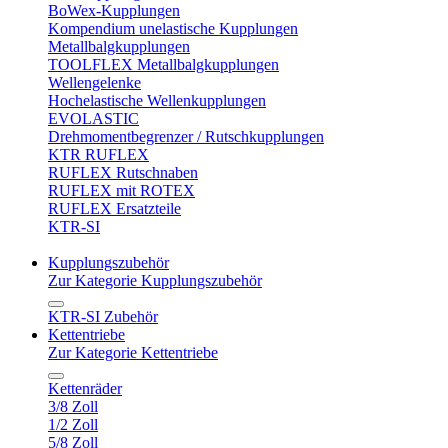
BoWex-Kupplungen
Kompendium unelastische Kupplungen
Metallbalgkupplungen
TOOLFLEX Metallbalgkupplungen
Wellengelenke
Hochelastische Wellenkupplungen
EVOLASTIC
Drehmomentbegrenzer / Rutschkupplungen
KTR RUFLEX
RUFLEX Rutschnaben
RUFLEX mit ROTEX
RUFLEX Ersatzteile
KTR-SI
Kupplungszubehör
Zur Kategorie Kupplungszubehör
KTR-SI Zubehör
Kettentriebe
Zur Kategorie Kettentriebe
Kettenräder
3/8 Zoll
1/2 Zoll
5/8 Zoll