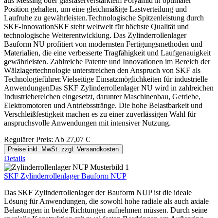
aus Messing oder glasfaserverstärktem Polyamid in optimaler
Position gehalten, um eine gleichmäßige Lastverteilung und
Laufruhe zu gewährleisten.Technologische Spitzenleistung durch
SKF-InnovationSKF steht weltweit für höchste Qualität und
technologische Weiterentwicklung. Das Zylinderrollenlager
Bauform NU profitiert von modernsten Fertigungsmethoden und
Materialien, die eine verbesserte Tragfähigkeit und Laufgenauigkeit
gewährleisten. Zahlreiche Patente und Innovationen im Bereich der
Wälzlagertechnologie unterstreichen den Anspruch von SKF als
Technologieführer.Vielseitige Einsatzmöglichkeiten für industrielle
AnwendungenDas SKF Zylinderrollenlager NU wird in zahlreichen
Industriebereichen eingesetzt, darunter Maschinenbau, Getriebe,
Elektromotoren und Antriebsstränge. Die hohe Belastbarkeit und
Verschleißfestigkeit machen es zu einer zuverlässigen Wahl für
anspruchsvolle Anwendungen mit intensiver Nutzung.
Regulärer Preis:
Ab
27,07 €
Preise inkl. MwSt. zzgl. Versandkosten
Details
SKF Zylinderrollenlager Bauform NUP
Das SKF Zylinderrollenlager der Bauform NUP ist die ideale
Lösung für Anwendungen, die sowohl hohe radiale als auch axiale
Belastungen in beide Richtungen aufnehmen müssen. Durch seine