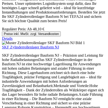
Preisen. Unser optimiertes Logistiksystem sorgt dafür, dass Ihr
benötigtes Lager schnell geliefert wird – ideal für kurzfristige
Instandhaltungen und Produktionsanforderungen. Bestellen Sie jetzt
Ihr SKF Zylinderrollenlager Bauform N bei TEFA24 und sichern
Sie sich höchste Qualität zum besten Preis!
Regulärer Preis:
Ab
48,10 €
Preise inkl. MwSt. zzgl. Versandkosten
Details
SKF Zylinderrollenlager Bauform NJ
SKF Zylinderrollenlager Bauform NJ – Präzision und Leistung für
hohe RadialbelastungenDas SKF Zylinderrollenlager in der
Bauform NJ ist eine hochwertige Lagerlösung für Anwendungen
mit hohen radialen Belastungen und axialer Führung in einer
Richtung. Diese Lagerbauform zeichnet sich durch eine hohe
Tragfähigkeit, präzise Fertigung und Langlebigkeit aus – ideal für
industrielle Anwendungen mit hohen Anforderungen an
Zuverlässigkeit und Belastbarkeit.Merkmale und Vorteile:Hohe
Tragfähigkeit – Dank der Zylinderrollen als Wälzkörper eignet sich
das Lager besonders für hohe radiale Belastungen.Axiale Führung
in einer Richtung – Die Bauform NJ ermöglicht eine axiale
Verschiebung in einer Richtung und sichert so eine präzise
Lagerung.Robuste Konstruktion – Hergestellt aus hochwertigem