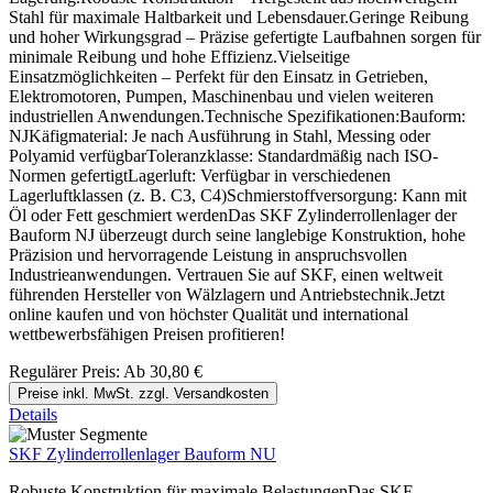
Stahl für maximale Haltbarkeit und Lebensdauer.Geringe Reibung
und hoher Wirkungsgrad – Präzise gefertigte Laufbahnen sorgen für
minimale Reibung und hohe Effizienz.Vielseitige
Einsatzmöglichkeiten – Perfekt für den Einsatz in Getrieben,
Elektromotoren, Pumpen, Maschinenbau und vielen weiteren
industriellen Anwendungen.Technische Spezifikationen:Bauform:
NJKäfigmaterial: Je nach Ausführung in Stahl, Messing oder
Polyamid verfügbarToleranzklasse: Standardmäßig nach ISO-
Normen gefertigtLagerluft: Verfügbar in verschiedenen
Lagerluftklassen (z. B. C3, C4)Schmierstoffversorgung: Kann mit
Öl oder Fett geschmiert werdenDas SKF Zylinderrollenlager der
Bauform NJ überzeugt durch seine langlebige Konstruktion, hohe
Präzision und hervorragende Leistung in anspruchsvollen
Industrieanwendungen. Vertrauen Sie auf SKF, einen weltweit
führenden Hersteller von Wälzlagern und Antriebstechnik.Jetzt
online kaufen und von höchster Qualität und international
wettbewerbsfähigen Preisen profitieren!
Regulärer Preis:
Ab
30,80 €
Preise inkl. MwSt. zzgl. Versandkosten
Details
SKF Zylinderrollenlager Bauform NU
Robuste Konstruktion für maximale BelastungenDas SKF