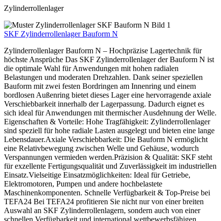
Zylinderrollenlager
SKF Zylinderrollenlager Bauform N
Zylinderrollenlager Bauform N – Hochpräzise Lagertechnik für
höchste Ansprüche Das SKF Zylinderrollenlager der Bauform N ist
die optimale Wahl für Anwendungen mit hohen radialen
Belastungen und moderaten Drehzahlen. Dank seiner speziellen
Bauform mit zwei festen Bordringen am Innenring und einem
bordlosen Außenring bietet dieses Lager eine hervorragende axiale
Verschiebbarkeit innerhalb der Lagerpassung. Dadurch eignet es
sich ideal für Anwendungen mit thermischer Ausdehnung der Welle.
Eigenschaften & Vorteile: Hohe Tragfähigkeit: Zylinderrollenlager
sind speziell für hohe radiale Lasten ausgelegt und bieten eine lange
Lebensdauer.Axiale Verschiebbarkeit: Die Bauform N ermöglicht
eine Relativbewegung zwischen Welle und Gehäuse, wodurch
Verspannungen vermieden werden.Präzision & Qualität: SKF steht
für exzellente Fertigungsqualität und Zuverlässigkeit im industriellen
Einsatz.Vielseitige Einsatzmöglichkeiten: Ideal für Getriebe,
Elektromotoren, Pumpen und andere hochbelastete
Maschinenkomponenten. Schnelle Verfügbarkeit & Top-Preise bei
TEFA24 Bei TEFA24 profitieren Sie nicht nur von einer breiten
Auswahl an SKF Zylinderrollenlagern, sondern auch von einer
schnellen Verfügbarkeit und international wettbewerbsfähigen