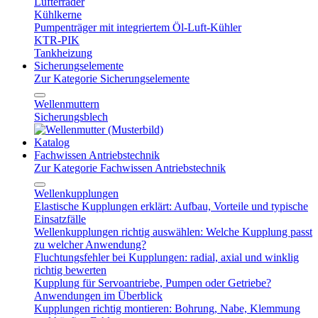
Lüfterräder
Kühlkerne
Pumpenträger mit integriertem Öl-Luft-Kühler
KTR-PIK
Tankheizung
Sicherungselemente
Zur Kategorie Sicherungselemente
Wellenmuttern
Sicherungsblech
Katalog
Fachwissen Antriebstechnik
Zur Kategorie Fachwissen Antriebstechnik
Wellenkupplungen
Elastische Kupplungen erklärt: Aufbau, Vorteile und typische
Einsatzfälle
Wellenkupplungen richtig auswählen: Welche Kupplung passt
zu welcher Anwendung?
Fluchtungsfehler bei Kupplungen: radial, axial und winklig
richtig bewerten
Kupplung für Servoantriebe, Pumpen oder Getriebe?
Anwendungen im Überblick
Kupplungen richtig montieren: Bohrung, Nabe, Klemmung