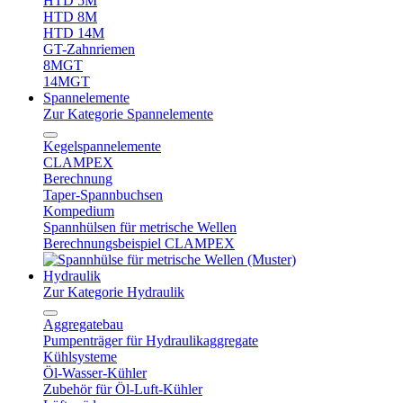
HTD 5M
HTD 8M
HTD 14M
GT-Zahnriemen
8MGT
14MGT
Spannelemente
Zur Kategorie Spannelemente
Kegelspannelemente
CLAMPEX
Berechnung
Taper-Spannbuchsen
Kompedium
Spannhülsen für metrische Wellen
Berechnungsbeispiel CLAMPEX
Hydraulik
Zur Kategorie Hydraulik
Aggregatebau
Pumpenträger für Hydraulikaggregate
Kühlsysteme
Öl-Wasser-Kühler
Zubehör für Öl-Luft-Kühler