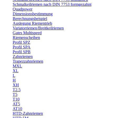
Schmalkeilriemen nach DIN 7753 formgezahnt
Quadpower
Dimensionsbestimmung
Berechnungsbeispiel
Auslegung Riementrieb
Variatorriemen/Breitkeilriemen
Gates Multispeed
Riemenscheiben
Profil SPZ
Profil SPA
Profil SPB
Zahnriemen
Trapezzahnriemen
MXL
XL
L
H
XH
T2.5
T5
T10
AT5
AT10
HTD-Zahnriemen