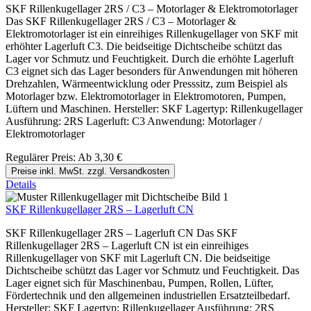
SKF Rillenkugellager 2RS / C3 – Motorlager & Elektromotorlager
Das SKF Rillenkugellager 2RS / C3 – Motorlager &
Elektromotorlager ist ein einreihiges Rillenkugellager von SKF mit
erhöhter Lagerluft C3. Die beidseitige Dichtscheibe schützt das
Lager vor Schmutz und Feuchtigkeit. Durch die erhöhte Lagerluft
C3 eignet sich das Lager besonders für Anwendungen mit höheren
Drehzahlen, Wärmeentwicklung oder Presssitz, zum Beispiel als
Motorlager bzw. Elektromotorlager in Elektromotoren, Pumpen,
Lüftern und Maschinen. Hersteller: SKF Lagertyp: Rillenkugellager
Ausführung: 2RS Lagerluft: C3 Anwendung: Motorlager /
Elektromotorlager
Regulärer Preis:
Ab
3,30 €
Preise inkl. MwSt. zzgl. Versandkosten
Details
SKF Rillenkugellager 2RS – Lagerluft CN
SKF Rillenkugellager 2RS – Lagerluft CN Das SKF
Rillenkugellager 2RS – Lagerluft CN ist ein einreihiges
Rillenkugellager von SKF mit Lagerluft CN. Die beidseitige
Dichtscheibe schützt das Lager vor Schmutz und Feuchtigkeit. Das
Lager eignet sich für Maschinenbau, Pumpen, Rollen, Lüfter,
Fördertechnik und den allgemeinen industriellen Ersatzteilbedarf.
Hersteller: SKF Lagertyp: Rillenkugellager Ausführung: 2RS