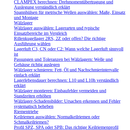
CLAMPEX berechnen: Drehmomentübertragung und
Auslegung verständlich erklärt
Spannhülsen für metrische Wellen auswählen: Maße, Einsatz
und Montage
Wälzlager
Wälzlager auswählen: Lagerarten und typische
Einsatzbereiche im Vergleich
Rillenkugellager 2RS, 2Z oder offen? Die richtige
Ausführung wählen
Lagerluft C3, CN oder C2: Wann welche Lagerluft sinnvoll
ist
Passungen und Toleranzen bei Wälzlagern: Welle und
Gehäuse richtig auslegen
Wälzlager schmieren: Fett, Öl und Nachschmierintervalle
einfach erklärt
Lagerlebensdauer berechnen: L10 und L10h verständlich
erklärt
Wälzlager montieren: Einbaufehler vermeiden und
Standzeiten erhöhen
Wälzlager-Schadensbilder: Ursachen erkennen und Fehler
systematisch beheben
Riementriebe
Keilriemen auswählen: Normalkeilriemen oder
Schmalkeilriemen?
Profil SPZ, SPA oder SPB: Das richtige Keilriemenprofil