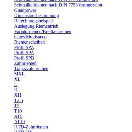
Schmalkeilriemen nach DIN 7753 formgezahnt
Quadpower
Dimensionsbestimmung
Berechnungsbeispiel
Auslegung Riementrieb
Variatorriemen/Breitkeilriemen
Gates Multispeed
Riemenscheiben
Profil SPZ
Profil SPA
Profil SPB
Zahnriemen
Trapezzahnriemen
MXL
XL
L
H
XH
T2.5
T5
T10
AT5
AT10
HTD-Zahnriemen