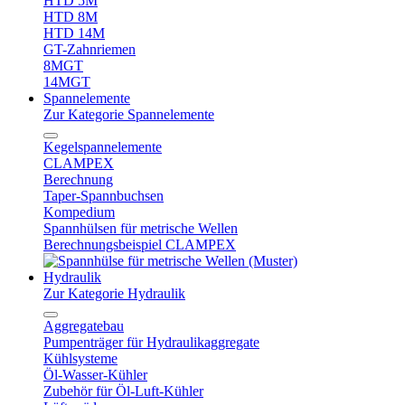
HTD 5M
HTD 8M
HTD 14M
GT-Zahnriemen
8MGT
14MGT
Spannelemente
Zur Kategorie Spannelemente
Kegelspannelemente
CLAMPEX
Berechnung
Taper-Spannbuchsen
Kompedium
Spannhülsen für metrische Wellen
Berechnungsbeispiel CLAMPEX
Hydraulik
Zur Kategorie Hydraulik
Aggregatebau
Pumpenträger für Hydraulikaggregate
Kühlsysteme
Öl-Wasser-Kühler
Zubehör für Öl-Luft-Kühler