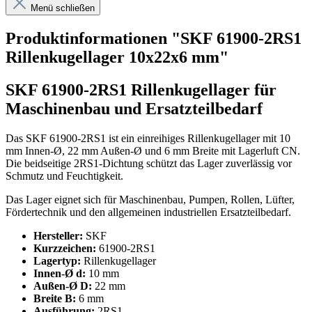
Menü schließen
Produktinformationen "SKF 61900-2RS1
Rillenkugellager 10x22x6 mm"
SKF 61900-2RS1 Rillenkugellager für
Maschinenbau und Ersatzteilbedarf
Das SKF 61900-2RS1 ist ein einreihiges Rillenkugellager mit 10
mm Innen-Ø, 22 mm Außen-Ø und 6 mm Breite mit Lagerluft CN.
Die beidseitige 2RS1-Dichtung schützt das Lager zuverlässig vor
Schmutz und Feuchtigkeit.
Das Lager eignet sich für Maschinenbau, Pumpen, Rollen, Lüfter,
Fördertechnik und den allgemeinen industriellen Ersatzteilbedarf.
Hersteller:
SKF
Kurzzeichen:
61900-2RS1
Lagertyp:
Rillenkugellager
Innen-Ø d:
10 mm
Außen-Ø D:
22 mm
Breite B:
6 mm
Ausführung:
2RS1