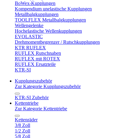
BoWex-Kupplungen
Kompendium unelastische Kupplungen
Metallbalgkupplungen
TOOLFLEX Metallbalgkupplungen
Wellengelenke
Hochelastische Wellenkupplungen
EVOLASTIC
Drehmomentbegrenzer / Rutschkupplungen
KTR RUFLEX
RUFLEX Rutschnaben
RUFLEX mit ROTEX
RUFLEX Ersatzteile
KTR-SI
Kupplungszubehör
Zur Kategorie Kupplungszubehör
KTR-SI Zubehör
Kettentriebe
Zur Kategorie Kettentriebe
Kettenräder
3/8 Zoll
1/2 Zoll
5/8 Zoll