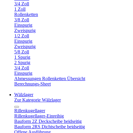
3/4 Zoll
1 Zoll
Rollenketten
3/8 Zoll
Einspurig
Zweispurig
1/2 Zoll
Einspurig
Zweispurig
5/8 Zoll
1 Spurig
2 Spurig
3/4 Zoll
Einspurig
Abmessungen Rollenketten Übersicht
Berechnungs-Sheet
Wälzlager
Zur Kategorie Wälzlager
Rillenkugellager
Rillenkugellager-Einreihig
Bauform 2Z Deckscheibe beidseitig
Bauform 2RS Dichtscheibe beidseitig
Offene Ausführung