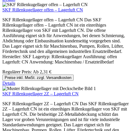
SKF Rillenkugellager offen – Lagerluft CN
SKF Rillenkugellager offen – Lagerluft CN Das SKF
Rillenkugellager offen – Lagerluft CN ist ein einreihiges
Rillenkugellager von SKF mit Lagerluft CN. Die offene
Ausführung eignet sich für Anwendungen, bei denen Schmierung,
Abdichtung oder Einbausituation kundenseitig vorgegeben sind.
Das Lager eignet sich für Maschinenbau, Pumpen, Rollen, Lüfter,
Fördertechnik und den allgemeinen industriellen Ersatzteilbedarf.
Hersteller: SKF Lagertyp: Rillenkugellager Ausführung: offen
Lagerluft: CN Anwendung: Maschinenbau / Ersatzteilbedarf
Regulärer Preis:
Ab
2,31 €
Preise inkl. MwSt. zzgl. Versandkosten
Details
SKF Rillenkugellager 2Z – Lagerluft CN
SKF Rillenkugellager 2Z – Lagerluft CN Das SKF Rillenkugellager
2Z – Lagerluft CN ist ein einreihiges Rillenkugellager von SKF mit
Lagerluft CN. Die beidseitige 2Z-Metallabdeckung schützt das
Lager vor groben Verunreinigungen und ist für viele industrielle
Standardanwendungen geeignet. Das Lager eignet sich für
Maschinenbau, Pumpen, Rollen, Lüfter, Fördertechnik und den