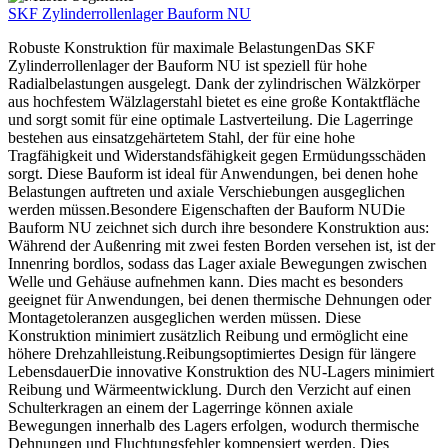
SKF Zylinderrollenlager Bauform NU
Robuste Konstruktion für maximale BelastungenDas SKF
Zylinderrollenlager der Bauform NU ist speziell für hohe
Radialbelastungen ausgelegt. Dank der zylindrischen Wälzkörper
aus hochfestem Wälzlagerstahl bietet es eine große Kontaktfläche
und sorgt somit für eine optimale Lastverteilung. Die Lagerringe
bestehen aus einsatzgehärtetem Stahl, der für eine hohe
Tragfähigkeit und Widerstandsfähigkeit gegen Ermüdungsschäden
sorgt. Diese Bauform ist ideal für Anwendungen, bei denen hohe
Belastungen auftreten und axiale Verschiebungen ausgeglichen
werden müssen.Besondere Eigenschaften der Bauform NUDie
Bauform NU zeichnet sich durch ihre besondere Konstruktion aus:
Während der Außenring mit zwei festen Borden versehen ist, ist der
Innenring bordlos, sodass das Lager axiale Bewegungen zwischen
Welle und Gehäuse aufnehmen kann. Dies macht es besonders
geeignet für Anwendungen, bei denen thermische Dehnungen oder
Montagetoleranzen ausgeglichen werden müssen. Diese
Konstruktion minimiert zusätzlich Reibung und ermöglicht eine
höhere Drehzahlleistung.Reibungsoptimiertes Design für längere
LebensdauerDie innovative Konstruktion des NU-Lagers minimiert
Reibung und Wärmeentwicklung. Durch den Verzicht auf einen
Schulterkragen an einem der Lagerringe können axiale
Bewegungen innerhalb des Lagers erfolgen, wodurch thermische
Dehnungen und Fluchtungsfehler kompensiert werden. Dies