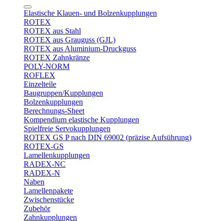
Elastische Klauen- und Bolzenkupplungen
ROTEX
ROTEX aus Stahl
ROTEX aus Grauguss (GJL)
ROTEX aus Aluminium-Druckguss
ROTEX Zahnkränze
POLY-NORM
ROFLEX
Einzelteile
Baugruppen/Kupplungen
Bolzenkupplungen
Berechnungs-Sheet
Kompendium elastische Kupplungen
Spielfreie Servokupplungen
ROTEX GS P nach DIN 69002 (präzise Aufsührung)
ROTEX-GS
Lamellenkupplungen
RADEX-NC
RADEX-N
Naben
Lamellenpakete
Zwischenstücke
Zubehör
Zahnkupplungen