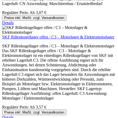
Lagerluft: CN Anwendung: Maschinenbau / Ersatzteilbedarf
Regulärer Preis:
Ab
3,07 €
Preise inkl. MwSt. zzgl. Versandkosten
Details
SKF Rillenkugellager offen / C3 – Motorlager & Elektromotorlager
SKF Rillenkugellager offen / C3 – Motorlager & Elektromotorlager
Das SKF Rillenkugellager offen / C3 – Motorlager &
Elektromotorlager ist ein einreihiges Rillenkugellager von SKF mit
erhöhter Lagerluft C3. Die offene Ausführung eignet sich für
Anwendungen, bei denen Schmierung, Abdichtung oder
Einbausituation kundenseitig vorgegeben sind. Durch die erhöhte
Lagerluft C3 eignet sich das Lager besonders für Anwendungen mit
höheren Drehzahlen, Wärmeentwicklung oder Presssitz, zum
Beispiel als Motorlager bzw. Elektromotorlager in Elektromotoren,
Pumpen, Lüftern und Maschinen. Hersteller: SKF Lagertyp:
Rillenkugellager Ausführung: offen Lagerluft: C3 Anwendung:
Motorlager / Elektromotorlager
Regulärer Preis:
Ab
3,57 €
Preise inkl. MwSt. zzgl. Versandkosten
Details