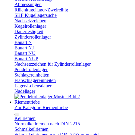
Abmessungen
Rillenkugellager-Zweireihig
SKF Kugellagersuche
Nachsetzzeichen
Kegelrollenlager
Dauerfestigkeit
Zylinderrollenlager
Bauart N
Bauart NJ
Bauart NU
Bauart NUP
Nachsetzzeichen für Zylinderrollenlager
Pendelrollenlager
Stehlagereinheiten
Flanschlagereinheiten
Lager-Lebensdauer
Nadellager
Riementriebe
Zur Kategorie Riementriebe
Keilriemen
Normalkeilriemen nach DIN 2215
Schmalkeilriemen
Schmalkeilriemen nach DIN 7753 ummantelt