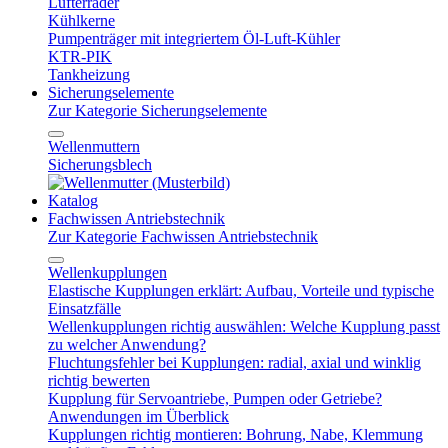
Lüfterräder
Kühlkerne
Pumpenträger mit integriertem Öl-Luft-Kühler
KTR-PIK
Tankheizung
Sicherungselemente
Zur Kategorie Sicherungselemente
Wellenmuttern
Sicherungsblech
Katalog
Fachwissen Antriebstechnik
Zur Kategorie Fachwissen Antriebstechnik
Wellenkupplungen
Elastische Kupplungen erklärt: Aufbau, Vorteile und typische
Einsatzfälle
Wellenkupplungen richtig auswählen: Welche Kupplung passt
zu welcher Anwendung?
Fluchtungsfehler bei Kupplungen: radial, axial und winklig
richtig bewerten
Kupplung für Servoantriebe, Pumpen oder Getriebe?
Anwendungen im Überblick
Kupplungen richtig montieren: Bohrung, Nabe, Klemmung