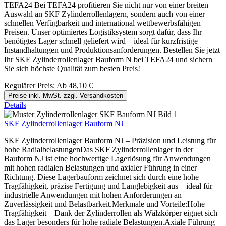
TEFA24 Bei TEFA24 profitieren Sie nicht nur von einer breiten
Auswahl an SKF Zylinderrollenlagern, sondern auch von einer
schnellen Verfügbarkeit und international wettbewerbsfähigen
Preisen. Unser optimiertes Logistiksystem sorgt dafür, dass Ihr
benötigtes Lager schnell geliefert wird – ideal für kurzfristige
Instandhaltungen und Produktionsanforderungen. Bestellen Sie jetzt
Ihr SKF Zylinderrollenlager Bauform N bei TEFA24 und sichern
Sie sich höchste Qualität zum besten Preis!
Regulärer Preis:
Ab
48,10 €
Preise inkl. MwSt. zzgl. Versandkosten
Details
SKF Zylinderrollenlager Bauform NJ
SKF Zylinderrollenlager Bauform NJ – Präzision und Leistung für
hohe RadialbelastungenDas SKF Zylinderrollenlager in der
Bauform NJ ist eine hochwertige Lagerlösung für Anwendungen
mit hohen radialen Belastungen und axialer Führung in einer
Richtung. Diese Lagerbauform zeichnet sich durch eine hohe
Tragfähigkeit, präzise Fertigung und Langlebigkeit aus – ideal für
industrielle Anwendungen mit hohen Anforderungen an
Zuverlässigkeit und Belastbarkeit.Merkmale und Vorteile:Hohe
Tragfähigkeit – Dank der Zylinderrollen als Wälzkörper eignet sich
das Lager besonders für hohe radiale Belastungen.Axiale Führung