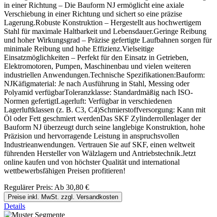
in einer Richtung – Die Bauform NJ ermöglicht eine axiale
Verschiebung in einer Richtung und sichert so eine präzise
Lagerung.Robuste Konstruktion – Hergestellt aus hochwertigem
Stahl für maximale Haltbarkeit und Lebensdauer.Geringe Reibung
und hoher Wirkungsgrad – Präzise gefertigte Laufbahnen sorgen für
minimale Reibung und hohe Effizienz.Vielseitige
Einsatzmöglichkeiten – Perfekt für den Einsatz in Getrieben,
Elektromotoren, Pumpen, Maschinenbau und vielen weiteren
industriellen Anwendungen.Technische Spezifikationen:Bauform:
NJKäfigmaterial: Je nach Ausführung in Stahl, Messing oder
Polyamid verfügbarToleranzklasse: Standardmäßig nach ISO-
Normen gefertigtLagerluft: Verfügbar in verschiedenen
Lagerluftklassen (z. B. C3, C4)Schmierstoffversorgung: Kann mit
Öl oder Fett geschmiert werdenDas SKF Zylinderrollenlager der
Bauform NJ überzeugt durch seine langlebige Konstruktion, hohe
Präzision und hervorragende Leistung in anspruchsvollen
Industrieanwendungen. Vertrauen Sie auf SKF, einen weltweit
führenden Hersteller von Wälzlagern und Antriebstechnik.Jetzt
online kaufen und von höchster Qualität und international
wettbewerbsfähigen Preisen profitieren!
Regulärer Preis:
Ab
30,80 €
Preise inkl. MwSt. zzgl. Versandkosten
Details