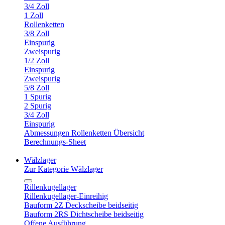
3/4 Zoll
1 Zoll
Rollenketten
3/8 Zoll
Einspurig
Zweispurig
1/2 Zoll
Einspurig
Zweispurig
5/8 Zoll
1 Spurig
2 Spurig
3/4 Zoll
Einspurig
Abmessungen Rollenketten Übersicht
Berechnungs-Sheet
Wälzlager
Zur Kategorie Wälzlager
Rillenkugellager
Rillenkugellager-Einreihig
Bauform 2Z Deckscheibe beidseitig
Bauform 2RS Dichtscheibe beidseitig
Offene Ausführung