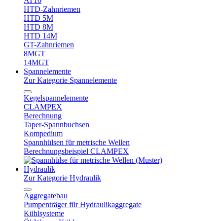
AT10
HTD-Zahnriemen
HTD 5M
HTD 8M
HTD 14M
GT-Zahnriemen
8MGT
14MGT
Spannelemente
Zur Kategorie Spannelemente
Kegelspannelemente
CLAMPEX
Berechnung
Taper-Spannbuchsen
Kompedium
Spannhülsen für metrische Wellen
Berechnungsbeispiel CLAMPEX
Hydraulik
Zur Kategorie Hydraulik
Aggregatebau
Pumpenträger für Hydraulikaggregate
Kühlsysteme