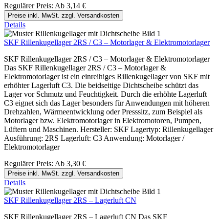
Regulärer Preis:
Ab
3,14 €
Preise inkl. MwSt. zzgl. Versandkosten
Details
SKF Rillenkugellager 2RS / C3 – Motorlager & Elektromotorlager
SKF Rillenkugellager 2RS / C3 – Motorlager & Elektromotorlager
Das SKF Rillenkugellager 2RS / C3 – Motorlager &
Elektromotorlager ist ein einreihiges Rillenkugellager von SKF mit
erhöhter Lagerluft C3. Die beidseitige Dichtscheibe schützt das
Lager vor Schmutz und Feuchtigkeit. Durch die erhöhte Lagerluft
C3 eignet sich das Lager besonders für Anwendungen mit höheren
Drehzahlen, Wärmeentwicklung oder Presssitz, zum Beispiel als
Motorlager bzw. Elektromotorlager in Elektromotoren, Pumpen,
Lüftern und Maschinen. Hersteller: SKF Lagertyp: Rillenkugellager
Ausführung: 2RS Lagerluft: C3 Anwendung: Motorlager /
Elektromotorlager
Regulärer Preis:
Ab
3,30 €
Preise inkl. MwSt. zzgl. Versandkosten
Details
SKF Rillenkugellager 2RS – Lagerluft CN
SKF Rillenkugellager 2RS – Lagerluft CN Das SKF