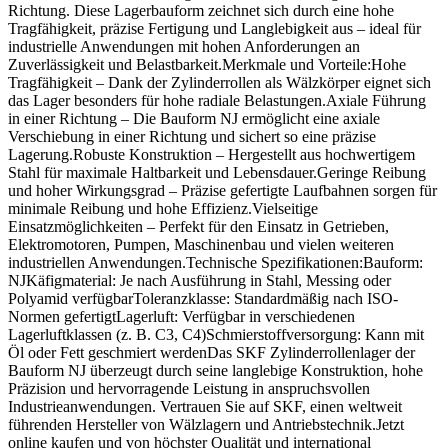
Richtung. Diese Lagerbauform zeichnet sich durch eine hohe
Tragfähigkeit, präzise Fertigung und Langlebigkeit aus – ideal für
industrielle Anwendungen mit hohen Anforderungen an
Zuverlässigkeit und Belastbarkeit.Merkmale und Vorteile:Hohe
Tragfähigkeit – Dank der Zylinderrollen als Wälzkörper eignet sich
das Lager besonders für hohe radiale Belastungen.Axiale Führung
in einer Richtung – Die Bauform NJ ermöglicht eine axiale
Verschiebung in einer Richtung und sichert so eine präzise
Lagerung.Robuste Konstruktion – Hergestellt aus hochwertigem
Stahl für maximale Haltbarkeit und Lebensdauer.Geringe Reibung
und hoher Wirkungsgrad – Präzise gefertigte Laufbahnen sorgen für
minimale Reibung und hohe Effizienz.Vielseitige
Einsatzmöglichkeiten – Perfekt für den Einsatz in Getrieben,
Elektromotoren, Pumpen, Maschinenbau und vielen weiteren
industriellen Anwendungen.Technische Spezifikationen:Bauform:
NJKäfigmaterial: Je nach Ausführung in Stahl, Messing oder
Polyamid verfügbarToleranzklasse: Standardmäßig nach ISO-
Normen gefertigtLagerluft: Verfügbar in verschiedenen
Lagerluftklassen (z. B. C3, C4)Schmierstoffversorgung: Kann mit
Öl oder Fett geschmiert werdenDas SKF Zylinderrollenlager der
Bauform NJ überzeugt durch seine langlebige Konstruktion, hohe
Präzision und hervorragende Leistung in anspruchsvollen
Industrieanwendungen. Vertrauen Sie auf SKF, einen weltweit
führenden Hersteller von Wälzlagern und Antriebstechnik.Jetzt
online kaufen und von höchster Qualität und international