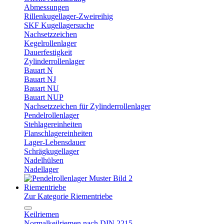
Abmessungen
Rillenkugellager-Zweireihig
SKF Kugellagersuche
Nachsetzzeichen
Kegelrollenlager
Dauerfestigkeit
Zylinderrollenlager
Bauart N
Bauart NJ
Bauart NU
Bauart NUP
Nachsetzzeichen für Zylinderrollenlager
Pendelrollenlager
Stehlagereinheiten
Flanschlagereinheiten
Lager-Lebensdauer
Schrägkugellager
Nadelhülsen
Nadellager
Riementriebe
Zur Kategorie Riementriebe
Keilriemen
Normalkeilriemen nach DIN 2215