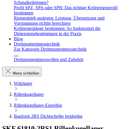
Schmalkeilriemen?
Profil SPZ, SPA oder SPB: Das richtige Keilriemenprofil
bestimmen
Riementrieb auslegen: Leistung, Übersetzung und
Vorspannung richtig berechnen
Keilriemenlänge bestimmen: So funktioniert die
Dimensionsbestimmung in der Praxis
Blog
Drehmomentmesstechnik
Zur Kategorie Drehmomentmesstechnik
Drehmomentmesswellen und Zubehör
Menü schließen
Wälzlager
Rillenkugellager
Rillenkugellager-Einreihig
Bauform 2RS Dichtscheibe beidseitig
SKF 61810-2RS1 Rillenkugellager