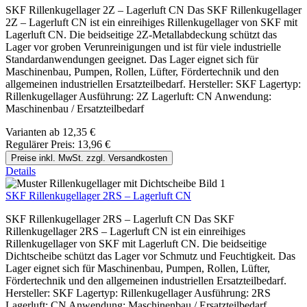
SKF Rillenkugellager 2Z – Lagerluft CN Das SKF Rillenkugellager
2Z – Lagerluft CN ist ein einreihiges Rillenkugellager von SKF mit
Lagerluft CN. Die beidseitige 2Z-Metallabdeckung schützt das
Lager vor groben Verunreinigungen und ist für viele industrielle
Standardanwendungen geeignet. Das Lager eignet sich für
Maschinenbau, Pumpen, Rollen, Lüfter, Fördertechnik und den
allgemeinen industriellen Ersatzteilbedarf. Hersteller: SKF Lagertyp:
Rillenkugellager Ausführung: 2Z Lagerluft: CN Anwendung:
Maschinenbau / Ersatzteilbedarf
Varianten ab
12,35 €
Regulärer Preis:
13,96 €
Preise inkl. MwSt. zzgl. Versandkosten
Details
SKF Rillenkugellager 2RS – Lagerluft CN
SKF Rillenkugellager 2RS – Lagerluft CN Das SKF
Rillenkugellager 2RS – Lagerluft CN ist ein einreihiges
Rillenkugellager von SKF mit Lagerluft CN. Die beidseitige
Dichtscheibe schützt das Lager vor Schmutz und Feuchtigkeit. Das
Lager eignet sich für Maschinenbau, Pumpen, Rollen, Lüfter,
Fördertechnik und den allgemeinen industriellen Ersatzteilbedarf.
Hersteller: SKF Lagertyp: Rillenkugellager Ausführung: 2RS
Lagerluft: CN Anwendung: Maschinenbau / Ersatzteilbedarf