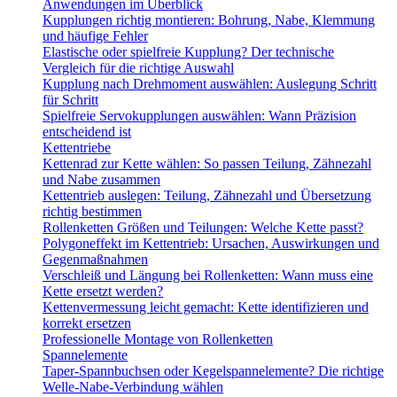
Anwendungen im Überblick
Kupplungen richtig montieren: Bohrung, Nabe, Klemmung
und häufige Fehler
Elastische oder spielfreie Kupplung? Der technische
Vergleich für die richtige Auswahl
Kupplung nach Drehmoment auswählen: Auslegung Schritt
für Schritt
Spielfreie Servokupplungen auswählen: Wann Präzision
entscheidend ist
Kettentriebe
Kettenrad zur Kette wählen: So passen Teilung, Zähnezahl
und Nabe zusammen
Kettentrieb auslegen: Teilung, Zähnezahl und Übersetzung
richtig bestimmen
Rollenketten Größen und Teilungen: Welche Kette passt?
Polygoneffekt im Kettentrieb: Ursachen, Auswirkungen und
Gegenmaßnahmen
Verschleiß und Längung bei Rollenketten: Wann muss eine
Kette ersetzt werden?
Kettenvermessung leicht gemacht: Kette identifizieren und
korrekt ersetzen
Professionelle Montage von Rollenketten
Spannelemente
Taper-Spannbuchsen oder Kegelspannelemente? Die richtige
Welle-Nabe-Verbindung wählen