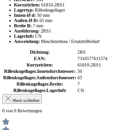
Kurzzeichen:
61810-2RS1
Lagertyp:
Rillenkugellager
Innen-Ø d:
50 mm
Außen-Ø D:
65 mm
Breite B:
7 mm
Ausführung:
2RS1
Lagerluft:
CN
Anwendung:
Maschinenbau / Ersatzteilbedarf
Dichtung:
2RS
EAN:
7316577611574
Kurzzeichen:
61810-2RS1
Rillenkugellager.Innendurchmesser:
50
Rillenkugellager.Außendurchmesser:
65
Rillenkugellager.Breite:
7
Rillenkugellager.Lagerluft:
CN
Menü schließen
0 von 0 Bewertungen