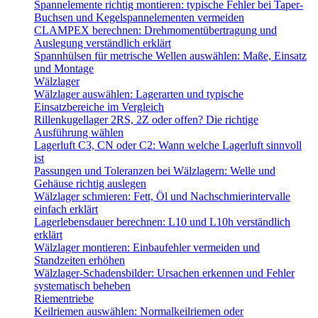
Spannelemente richtig montieren: typische Fehler bei Taper-
Buchsen und Kegelspannelementen vermeiden
CLAMPEX berechnen: Drehmomentübertragung und
Auslegung verständlich erklärt
Spannhülsen für metrische Wellen auswählen: Maße, Einsatz
und Montage
Wälzlager
Wälzlager auswählen: Lagerarten und typische
Einsatzbereiche im Vergleich
Rillenkugellager 2RS, 2Z oder offen? Die richtige
Ausführung wählen
Lagerluft C3, CN oder C2: Wann welche Lagerluft sinnvoll
ist
Passungen und Toleranzen bei Wälzlagern: Welle und
Gehäuse richtig auslegen
Wälzlager schmieren: Fett, Öl und Nachschmierintervalle
einfach erklärt
Lagerlebensdauer berechnen: L10 und L10h verständlich
erklärt
Wälzlager montieren: Einbaufehler vermeiden und
Standzeiten erhöhen
Wälzlager-Schadensbilder: Ursachen erkennen und Fehler
systematisch beheben
Riementriebe
Keilriemen auswählen: Normalkeilriemen oder