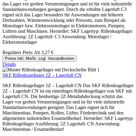
das Lager vor groben Verunreinigungen und ist für viele industrielle
Standardanwendungen geeignet. Durch die erhöhte Lagerluft C3
eignet sich das Lager besonders für Anwendungen mit höheren
Drehzahlen, Wärmeentwicklung oder Presssitz, zum Beispiel als
Motorlager bzw. Elektromotorlager in Elektromotoren, Pumpen,
Lüftern und Maschinen. Hersteller: SKF Lagertyp: Rillenkugellager
Ausführung: 2Z Lagerluft: C3 Anwendung: Motorlager /
Elektromotorlager
Regulärer Preis:
Ab
3,27 €
Preise inkl. MwSt. zzgl. Versandkosten
Details
SKF Rillenkugellager 2Z – Lagerluft CN
SKF Rillenkugellager 2Z – Lagerluft CN Das SKF Rillenkugellager
2Z – Lagerluft CN ist ein einreihiges Rillenkugellager von SKF mit
Lagerluft CN. Die beidseitige 2Z-Metallabdeckung schützt das
Lager vor groben Verunreinigungen und ist für viele industrielle
Standardanwendungen geeignet. Das Lager eignet sich für
Maschinenbau, Pumpen, Rollen, Lüfter, Fördertechnik und den
allgemeinen industriellen Ersatzteilbedarf. Hersteller: SKF Lagertyp:
Rillenkugellager Ausführung: 2Z Lagerluft: CN Anwendung:
Maschinenbau / Ersatzteilbedarf