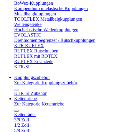
BoWex-Kupplungen
Kompendium unelastische Kupplungen
Metallbalgkupplungen
TOOLFLEX Metallbalgkupplungen
Wellengelenke
Hochelastische Wellenkupplungen
EVOLASTIC
Drehmomentbegrenzer / Rutschkupplungen
KTR RUFLEX
RUFLEX Rutschnaben
RUFLEX mit ROTEX
RUFLEX Ersatzteile
KTR-SI
Kupplungszubehör
Zur Kategorie Kupplungszubehör
KTR-SI Zubehör
Kettentriebe
Zur Kategorie Kettentriebe
Kettenräder
3/8 Zoll
1/2 Zoll
5/8 Zoll