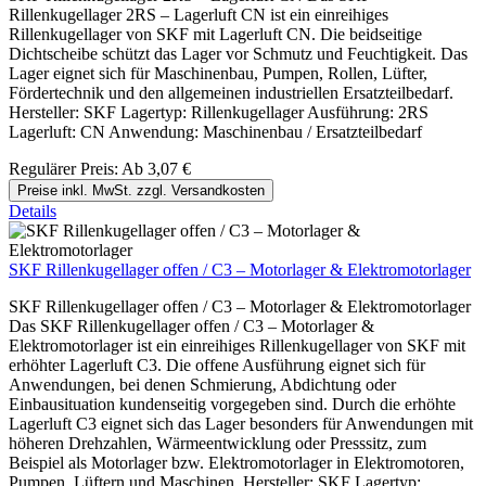
Rillenkugellager 2RS – Lagerluft CN ist ein einreihiges
Rillenkugellager von SKF mit Lagerluft CN. Die beidseitige
Dichtscheibe schützt das Lager vor Schmutz und Feuchtigkeit. Das
Lager eignet sich für Maschinenbau, Pumpen, Rollen, Lüfter,
Fördertechnik und den allgemeinen industriellen Ersatzteilbedarf.
Hersteller: SKF Lagertyp: Rillenkugellager Ausführung: 2RS
Lagerluft: CN Anwendung: Maschinenbau / Ersatzteilbedarf
Regulärer Preis:
Ab
3,07 €
Preise inkl. MwSt. zzgl. Versandkosten
Details
SKF Rillenkugellager offen / C3 – Motorlager & Elektromotorlager
SKF Rillenkugellager offen / C3 – Motorlager & Elektromotorlager
Das SKF Rillenkugellager offen / C3 – Motorlager &
Elektromotorlager ist ein einreihiges Rillenkugellager von SKF mit
erhöhter Lagerluft C3. Die offene Ausführung eignet sich für
Anwendungen, bei denen Schmierung, Abdichtung oder
Einbausituation kundenseitig vorgegeben sind. Durch die erhöhte
Lagerluft C3 eignet sich das Lager besonders für Anwendungen mit
höheren Drehzahlen, Wärmeentwicklung oder Presssitz, zum
Beispiel als Motorlager bzw. Elektromotorlager in Elektromotoren,
Pumpen, Lüftern und Maschinen. Hersteller: SKF Lagertyp: