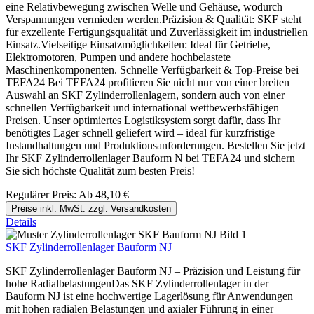
eine Relativbewegung zwischen Welle und Gehäuse, wodurch
Verspannungen vermieden werden.Präzision & Qualität: SKF steht
für exzellente Fertigungsqualität und Zuverlässigkeit im industriellen
Einsatz.Vielseitige Einsatzmöglichkeiten: Ideal für Getriebe,
Elektromotoren, Pumpen und andere hochbelastete
Maschinenkomponenten. Schnelle Verfügbarkeit & Top-Preise bei
TEFA24 Bei TEFA24 profitieren Sie nicht nur von einer breiten
Auswahl an SKF Zylinderrollenlagern, sondern auch von einer
schnellen Verfügbarkeit und international wettbewerbsfähigen
Preisen. Unser optimiertes Logistiksystem sorgt dafür, dass Ihr
benötigtes Lager schnell geliefert wird – ideal für kurzfristige
Instandhaltungen und Produktionsanforderungen. Bestellen Sie jetzt
Ihr SKF Zylinderrollenlager Bauform N bei TEFA24 und sichern
Sie sich höchste Qualität zum besten Preis!
Regulärer Preis:
Ab
48,10 €
Preise inkl. MwSt. zzgl. Versandkosten
Details
SKF Zylinderrollenlager Bauform NJ
SKF Zylinderrollenlager Bauform NJ – Präzision und Leistung für
hohe RadialbelastungenDas SKF Zylinderrollenlager in der
Bauform NJ ist eine hochwertige Lagerlösung für Anwendungen
mit hohen radialen Belastungen und axialer Führung in einer