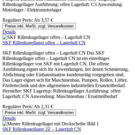
Rillenkugellager Ausführung: offen Lagerluft: C3 Anwendung:
Motorlager / Elektromotorlager
Regulärer Preis:
Ab
3,57 €
Preise inkl. MwSt. zzgl. Versandkosten
Details
SKF Rillenkugellager offen – Lagerluft CN
SKF Rillenkugellager offen – Lagerluft CN Das SKF
Rillenkugellager offen – Lagerluft CN ist ein einreihiges
Rillenkugellager von SKF mit Lagerluft CN. Die offene
Ausführung eignet sich für Anwendungen, bei denen Schmierung,
Abdichtung oder Einbausituation kundenseitig vorgegeben sind.
Das Lager eignet sich für Maschinenbau, Pumpen, Rollen, Lüfter,
Fördertechnik und den allgemeinen industriellen Ersatzteilbedarf.
Hersteller: SKF Lagertyp: Rillenkugellager Ausführung: offen
Lagerluft: CN Anwendung: Maschinenbau / Ersatzteilbedarf
Regulärer Preis:
Ab
2,31 €
Preise inkl. MwSt. zzgl. Versandkosten
Details
SKF Rillenkugellager 2Z – Lagerluft CN