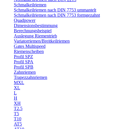
Schmalkeilriemen
Schmalkeilriemen nach DIN 7753 ummantelt
Schmalkeilriemen nach DIN 7753 formgezahnt
Quadpower
Dimensionsbestimmung
Berechnungsbeispiel
Auslegung Riementrieb
Variatorriemen/Breitkeilriemen
Gates Multispeed
Riemenscheiben
Profil SPZ
Profil SPA
Profil SPB
Zahnriemen
Trapezzahnriemen
MXL
XL
L
H
XH
T2.5
T5
T10
AT5