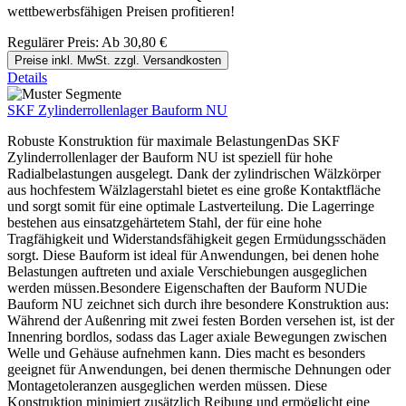
wettbewerbsfähigen Preisen profitieren!
Regulärer Preis:
Ab
30,80 €
Preise inkl. MwSt. zzgl. Versandkosten
Details
SKF Zylinderrollenlager Bauform NU
Robuste Konstruktion für maximale BelastungenDas SKF
Zylinderrollenlager der Bauform NU ist speziell für hohe
Radialbelastungen ausgelegt. Dank der zylindrischen Wälzkörper
aus hochfestem Wälzlagerstahl bietet es eine große Kontaktfläche
und sorgt somit für eine optimale Lastverteilung. Die Lagerringe
bestehen aus einsatzgehärtetem Stahl, der für eine hohe
Tragfähigkeit und Widerstandsfähigkeit gegen Ermüdungsschäden
sorgt. Diese Bauform ist ideal für Anwendungen, bei denen hohe
Belastungen auftreten und axiale Verschiebungen ausgeglichen
werden müssen.Besondere Eigenschaften der Bauform NUDie
Bauform NU zeichnet sich durch ihre besondere Konstruktion aus:
Während der Außenring mit zwei festen Borden versehen ist, ist der
Innenring bordlos, sodass das Lager axiale Bewegungen zwischen
Welle und Gehäuse aufnehmen kann. Dies macht es besonders
geeignet für Anwendungen, bei denen thermische Dehnungen oder
Montagetoleranzen ausgeglichen werden müssen. Diese
Konstruktion minimiert zusätzlich Reibung und ermöglicht eine