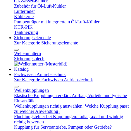
Öl-Wasser-Kühler
Zubehör für Öl-Luft-Kühler
Lüfterräder
Kühlkerne
Pumpenträger mit integriertem Öl-Luft-Kühler
KTR-PIK
Tankheizung
Sicherungselemente
Zur Kategorie Sicherungselemente
Wellenmuttern
Sicherungsblech
Katalog
Fachwissen Antriebstechnik
Zur Kategorie Fachwissen Antriebstechnik
Wellenkupplungen
Elastische Kupplungen erklärt: Aufbau, Vorteile und typische
Einsatzfälle
Wellenkupplungen richtig auswählen: Welche Kupplung passt
zu welcher Anwendung?
Fluchtungsfehler bei Kupplungen: radial, axial und winklig
richtig bewerten
Kupplung für Servoantriebe, Pumpen oder Getriebe?