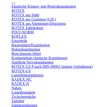
Elastische Klauen- und Bolzenkupplungen
ROTEX
ROTEX aus Stahl
ROTEX aus Grauguss (GJL)
ROTEX aus Aluminium-Druckguss
ROTEX Zahnkränze
POLY-NORM
ROFLEX
Einzelteile
Baugruppen/Kupplungen
Bolzenkupplungen
Berechnungs-Sheet
Kompendium elastische Kupplungen
Spielfreie Servokupplungen
ROTEX GS P nach DIN 69002 (präzise Aufsührung)
ROTEX-GS
Lamellenkupplungen
RADEX-NC
RADEX-N
Naben
Lamellenpakete
Zwischenstücke
Zubehör
Zahnkupplungen