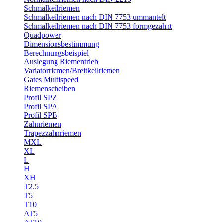
Schmalkeilriemen
Schmalkeilriemen nach DIN 7753 ummantelt
Schmalkeilriemen nach DIN 7753 formgezahnt
Quadpower
Dimensionsbestimmung
Berechnungsbeispiel
Auslegung Riementrieb
Variatorriemen/Breitkeilriemen
Gates Multispeed
Riemenscheiben
Profil SPZ
Profil SPA
Profil SPB
Zahnriemen
Trapezzahnriemen
MXL
XL
L
H
XH
T2.5
T5
T10
AT5