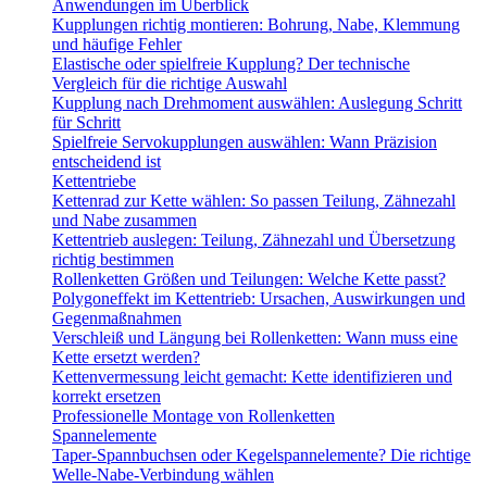
Anwendungen im Überblick
Kupplungen richtig montieren: Bohrung, Nabe, Klemmung
und häufige Fehler
Elastische oder spielfreie Kupplung? Der technische
Vergleich für die richtige Auswahl
Kupplung nach Drehmoment auswählen: Auslegung Schritt
für Schritt
Spielfreie Servokupplungen auswählen: Wann Präzision
entscheidend ist
Kettentriebe
Kettenrad zur Kette wählen: So passen Teilung, Zähnezahl
und Nabe zusammen
Kettentrieb auslegen: Teilung, Zähnezahl und Übersetzung
richtig bestimmen
Rollenketten Größen und Teilungen: Welche Kette passt?
Polygoneffekt im Kettentrieb: Ursachen, Auswirkungen und
Gegenmaßnahmen
Verschleiß und Längung bei Rollenketten: Wann muss eine
Kette ersetzt werden?
Kettenvermessung leicht gemacht: Kette identifizieren und
korrekt ersetzen
Professionelle Montage von Rollenketten
Spannelemente
Taper-Spannbuchsen oder Kegelspannelemente? Die richtige
Welle-Nabe-Verbindung wählen