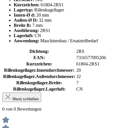
Kurzzeichen:
61804-2RS1
Lagertyp:
Rillenkugellager
Innen-Ø d:
20 mm
Außen-Ø D:
32 mm
Breite B:
7 mm
Ausführung:
2RS1
Lagerluft:
CN
Anwendung:
Maschinenbau / Ersatzteilbedarf
Dichtung:
2RS
EAN:
7316577095206
Kurzzeichen:
61804-2RS1
Rillenkugellager.Innendurchmesser:
20
Rillenkugellager.Außendurchmesser:
32
Rillenkugellager.Breite:
7
Rillenkugellager.Lagerluft:
CN
Menü schließen
0 von 0 Bewertungen