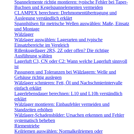
Spannelemente richtig montieren: typische Fehler bei Taper-
Buchsen und Kegelspannelementen vermeiden
CLAMPEX berechnen: Drehmomentübertragung und
Auslegung verständlich erklärt
Spannhülsen für metrische Wellen auswählen: Maße, Einsatz
und Montage
Wälzlager
Wälzlager auswählen: Lagerarten und typische
Einsatzbereiche im Vergleich
Rillenkugellager 2RS, 2Z oder offen? Die richtige
Ausführung wählen
Lagerluft C3, CN oder C2: Wann welche Lagerluft sinnvoll
ist
Passungen und Toleranzen bei Wälzlagern: Welle und
Gehäuse richtig auslegen
Wälzlager schmieren: Fett, Öl und Nachschmierintervalle
einfach erklärt
Lagerlebensdauer berechnen: L10 und L10h verständlich
erklärt
Wälzlager montieren: Einbaufehler vermeiden und
Standzeiten erhöhen
Wälzlager-Schadensbilder: Ursachen erkennen und Fehler
systematisch beheben
Riementriebe
Keilriemen auswählen: Normalkeilriemen oder