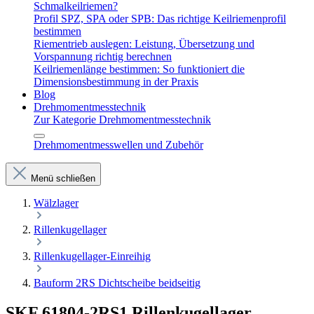
Schmalkeilriemen?
Profil SPZ, SPA oder SPB: Das richtige Keilriemenprofil
bestimmen
Riementrieb auslegen: Leistung, Übersetzung und
Vorspannung richtig berechnen
Keilriemenlänge bestimmen: So funktioniert die
Dimensionsbestimmung in der Praxis
Blog
Drehmomentmesstechnik
Zur Kategorie Drehmomentmesstechnik
Drehmomentmesswellen und Zubehör
Menü schließen
Wälzlager
Rillenkugellager
Rillenkugellager-Einreihig
Bauform 2RS Dichtscheibe beidseitig
SKF 61804-2RS1 Rillenkugellager