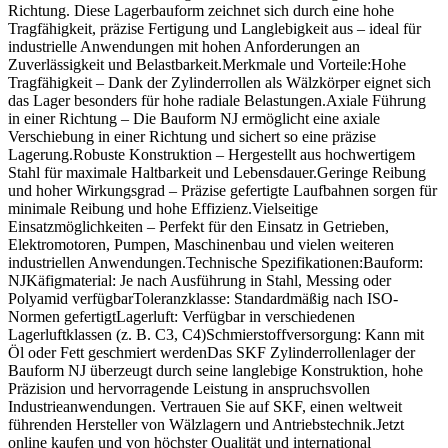
Richtung. Diese Lagerbauform zeichnet sich durch eine hohe
Tragfähigkeit, präzise Fertigung und Langlebigkeit aus – ideal für
industrielle Anwendungen mit hohen Anforderungen an
Zuverlässigkeit und Belastbarkeit.Merkmale und Vorteile:Hohe
Tragfähigkeit – Dank der Zylinderrollen als Wälzkörper eignet sich
das Lager besonders für hohe radiale Belastungen.Axiale Führung
in einer Richtung – Die Bauform NJ ermöglicht eine axiale
Verschiebung in einer Richtung und sichert so eine präzise
Lagerung.Robuste Konstruktion – Hergestellt aus hochwertigem
Stahl für maximale Haltbarkeit und Lebensdauer.Geringe Reibung
und hoher Wirkungsgrad – Präzise gefertigte Laufbahnen sorgen für
minimale Reibung und hohe Effizienz.Vielseitige
Einsatzmöglichkeiten – Perfekt für den Einsatz in Getrieben,
Elektromotoren, Pumpen, Maschinenbau und vielen weiteren
industriellen Anwendungen.Technische Spezifikationen:Bauform:
NJKäfigmaterial: Je nach Ausführung in Stahl, Messing oder
Polyamid verfügbarToleranzklasse: Standardmäßig nach ISO-
Normen gefertigtLagerluft: Verfügbar in verschiedenen
Lagerluftklassen (z. B. C3, C4)Schmierstoffversorgung: Kann mit
Öl oder Fett geschmiert werdenDas SKF Zylinderrollenlager der
Bauform NJ überzeugt durch seine langlebige Konstruktion, hohe
Präzision und hervorragende Leistung in anspruchsvollen
Industrieanwendungen. Vertrauen Sie auf SKF, einen weltweit
führenden Hersteller von Wälzlagern und Antriebstechnik.Jetzt
online kaufen und von höchster Qualität und international