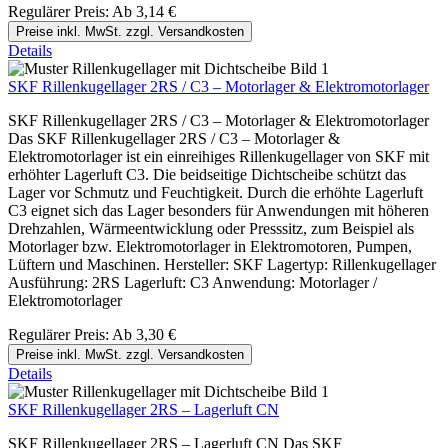
Regulärer Preis:
Ab
3,14 €
Preise inkl. MwSt. zzgl. Versandkosten
Details
SKF Rillenkugellager 2RS / C3 – Motorlager & Elektromotorlager
SKF Rillenkugellager 2RS / C3 – Motorlager & Elektromotorlager
Das SKF Rillenkugellager 2RS / C3 – Motorlager &
Elektromotorlager ist ein einreihiges Rillenkugellager von SKF mit
erhöhter Lagerluft C3. Die beidseitige Dichtscheibe schützt das
Lager vor Schmutz und Feuchtigkeit. Durch die erhöhte Lagerluft
C3 eignet sich das Lager besonders für Anwendungen mit höheren
Drehzahlen, Wärmeentwicklung oder Presssitz, zum Beispiel als
Motorlager bzw. Elektromotorlager in Elektromotoren, Pumpen,
Lüftern und Maschinen. Hersteller: SKF Lagertyp: Rillenkugellager
Ausführung: 2RS Lagerluft: C3 Anwendung: Motorlager /
Elektromotorlager
Regulärer Preis:
Ab
3,30 €
Preise inkl. MwSt. zzgl. Versandkosten
Details
SKF Rillenkugellager 2RS – Lagerluft CN
SKF Rillenkugellager 2RS – Lagerluft CN Das SKF