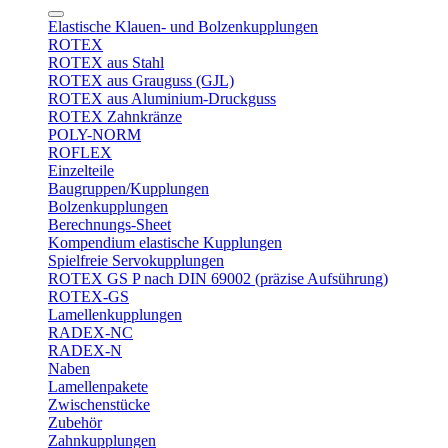
Elastische Klauen- und Bolzenkupplungen
ROTEX
ROTEX aus Stahl
ROTEX aus Grauguss (GJL)
ROTEX aus Aluminium-Druckguss
ROTEX Zahnkränze
POLY-NORM
ROFLEX
Einzelteile
Baugruppen/Kupplungen
Bolzenkupplungen
Berechnungs-Sheet
Kompendium elastische Kupplungen
Spielfreie Servokupplungen
ROTEX GS P nach DIN 69002 (präzise Aufsührung)
ROTEX-GS
Lamellenkupplungen
RADEX-NC
RADEX-N
Naben
Lamellenpakete
Zwischenstücke
Zubehör
Zahnkupplungen