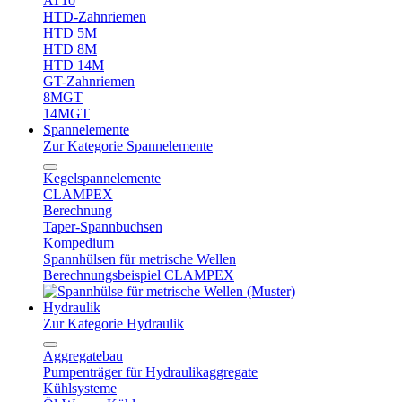
AT10
HTD-Zahnriemen
HTD 5M
HTD 8M
HTD 14M
GT-Zahnriemen
8MGT
14MGT
Spannelemente
Zur Kategorie Spannelemente
Kegelspannelemente
CLAMPEX
Berechnung
Taper-Spannbuchsen
Kompedium
Spannhülsen für metrische Wellen
Berechnungsbeispiel CLAMPEX
Hydraulik
Zur Kategorie Hydraulik
Aggregatebau
Pumpenträger für Hydraulikaggregate
Kühlsysteme