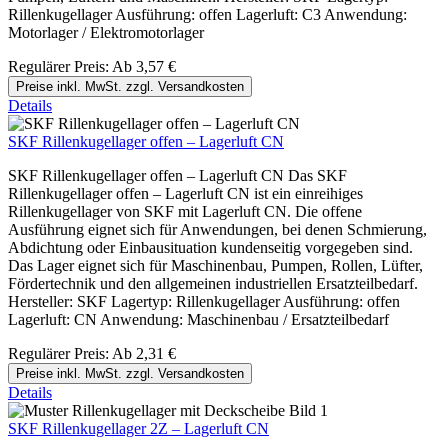
Rillenkugellager Ausführung: offen Lagerluft: C3 Anwendung:
Motorlager / Elektromotorlager
Regulärer Preis:
Ab
3,57 €
Preise inkl. MwSt. zzgl. Versandkosten
Details
SKF Rillenkugellager offen – Lagerluft CN
SKF Rillenkugellager offen – Lagerluft CN Das SKF
Rillenkugellager offen – Lagerluft CN ist ein einreihiges
Rillenkugellager von SKF mit Lagerluft CN. Die offene
Ausführung eignet sich für Anwendungen, bei denen Schmierung,
Abdichtung oder Einbausituation kundenseitig vorgegeben sind.
Das Lager eignet sich für Maschinenbau, Pumpen, Rollen, Lüfter,
Fördertechnik und den allgemeinen industriellen Ersatzteilbedarf.
Hersteller: SKF Lagertyp: Rillenkugellager Ausführung: offen
Lagerluft: CN Anwendung: Maschinenbau / Ersatzteilbedarf
Regulärer Preis:
Ab
2,31 €
Preise inkl. MwSt. zzgl. Versandkosten
Details
SKF Rillenkugellager 2Z – Lagerluft CN