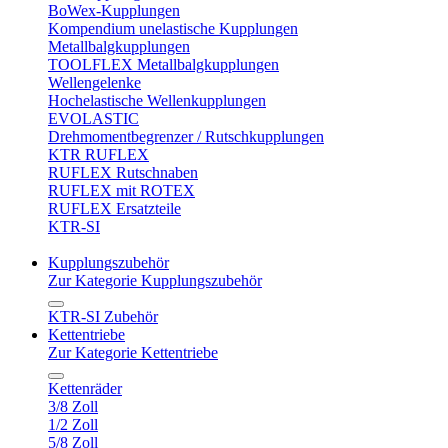
BoWex-Kupplungen
Kompendium unelastische Kupplungen
Metallbalgkupplungen
TOOLFLEX Metallbalgkupplungen
Wellengelenke
Hochelastische Wellenkupplungen
EVOLASTIC
Drehmomentbegrenzer / Rutschkupplungen
KTR RUFLEX
RUFLEX Rutschnaben
RUFLEX mit ROTEX
RUFLEX Ersatzteile
KTR-SI
Kupplungszubehör
Zur Kategorie Kupplungszubehör
KTR-SI Zubehör
Kettentriebe
Zur Kategorie Kettentriebe
Kettenräder
3/8 Zoll
1/2 Zoll
5/8 Zoll