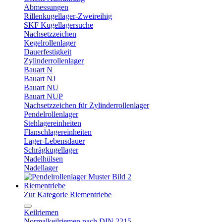
Abmessungen
Rillenkugellager-Zweireihig
SKF Kugellagersuche
Nachsetzzeichen
Kegelrollenlager
Dauerfestigkeit
Zylinderrollenlager
Bauart N
Bauart NJ
Bauart NU
Bauart NUP
Nachsetzzeichen für Zylinderrollenlager
Pendelrollenlager
Stehlagereinheiten
Flanschlagereinheiten
Lager-Lebensdauer
Schrägkugellager
Nadelhülsen
Nadellager
Riementriebe
Zur Kategorie Riementriebe
Keilriemen
Normalkeilriemen nach DIN 2215