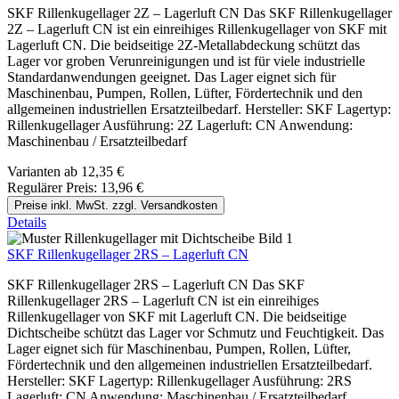
SKF Rillenkugellager 2Z – Lagerluft CN Das SKF Rillenkugellager
2Z – Lagerluft CN ist ein einreihiges Rillenkugellager von SKF mit
Lagerluft CN. Die beidseitige 2Z-Metallabdeckung schützt das
Lager vor groben Verunreinigungen und ist für viele industrielle
Standardanwendungen geeignet. Das Lager eignet sich für
Maschinenbau, Pumpen, Rollen, Lüfter, Fördertechnik und den
allgemeinen industriellen Ersatzteilbedarf. Hersteller: SKF Lagertyp:
Rillenkugellager Ausführung: 2Z Lagerluft: CN Anwendung:
Maschinenbau / Ersatzteilbedarf
Varianten ab
12,35 €
Regulärer Preis:
13,96 €
Preise inkl. MwSt. zzgl. Versandkosten
Details
SKF Rillenkugellager 2RS – Lagerluft CN
SKF Rillenkugellager 2RS – Lagerluft CN Das SKF
Rillenkugellager 2RS – Lagerluft CN ist ein einreihiges
Rillenkugellager von SKF mit Lagerluft CN. Die beidseitige
Dichtscheibe schützt das Lager vor Schmutz und Feuchtigkeit. Das
Lager eignet sich für Maschinenbau, Pumpen, Rollen, Lüfter,
Fördertechnik und den allgemeinen industriellen Ersatzteilbedarf.
Hersteller: SKF Lagertyp: Rillenkugellager Ausführung: 2RS
Lagerluft: CN Anwendung: Maschinenbau / Ersatzteilbedarf