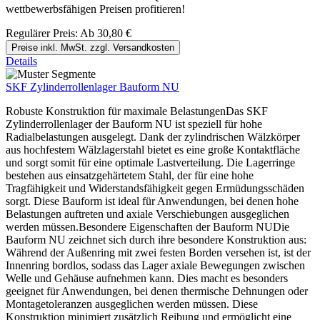
wettbewerbsfähigen Preisen profitieren!
Regulärer Preis:
Ab
30,80 €
Preise inkl. MwSt. zzgl. Versandkosten
Details
SKF Zylinderrollenlager Bauform NU
Robuste Konstruktion für maximale BelastungenDas SKF
Zylinderrollenlager der Bauform NU ist speziell für hohe
Radialbelastungen ausgelegt. Dank der zylindrischen Wälzkörper
aus hochfestem Wälzlagerstahl bietet es eine große Kontaktfläche
und sorgt somit für eine optimale Lastverteilung. Die Lagerringe
bestehen aus einsatzgehärtetem Stahl, der für eine hohe
Tragfähigkeit und Widerstandsfähigkeit gegen Ermüdungsschäden
sorgt. Diese Bauform ist ideal für Anwendungen, bei denen hohe
Belastungen auftreten und axiale Verschiebungen ausgeglichen
werden müssen.Besondere Eigenschaften der Bauform NUDie
Bauform NU zeichnet sich durch ihre besondere Konstruktion aus:
Während der Außenring mit zwei festen Borden versehen ist, ist der
Innenring bordlos, sodass das Lager axiale Bewegungen zwischen
Welle und Gehäuse aufnehmen kann. Dies macht es besonders
geeignet für Anwendungen, bei denen thermische Dehnungen oder
Montagetoleranzen ausgeglichen werden müssen. Diese
Konstruktion minimiert zusätzlich Reibung und ermöglicht eine