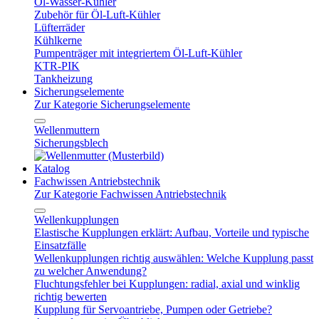
Öl-Wasser-Kühler
Zubehör für Öl-Luft-Kühler
Lüfterräder
Kühlkerne
Pumpenträger mit integriertem Öl-Luft-Kühler
KTR-PIK
Tankheizung
Sicherungselemente
Zur Kategorie Sicherungselemente
Wellenmuttern
Sicherungsblech
Katalog
Fachwissen Antriebstechnik
Zur Kategorie Fachwissen Antriebstechnik
Wellenkupplungen
Elastische Kupplungen erklärt: Aufbau, Vorteile und typische
Einsatzfälle
Wellenkupplungen richtig auswählen: Welche Kupplung passt
zu welcher Anwendung?
Fluchtungsfehler bei Kupplungen: radial, axial und winklig
richtig bewerten
Kupplung für Servoantriebe, Pumpen oder Getriebe?