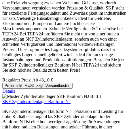
eine Relativbewegung zwischen Welle und Gehäuse, wodurch
Verspannungen vermieden werden.Präzision & Qualität: SKF steht
für exzellente Fertigungsqualität und Zuverlässigkeit im industriellen
Einsatz.Vielseitige Einsatzmöglichkeiten: Ideal für Getriebe,
Elektromotoren, Pumpen und andere hochbelastete
Maschinenkomponenten. Schnelle Verfügbarkeit & Top-Preise bei
TEFA24 Bei TEFA24 profitieren Sie nicht nur von einer breiten
Auswahl an SKF Zylinderrollenlagern, sondern auch von einer
schnellen Verfügbarkeit und international wettbewerbsfähigen
Preisen. Unser optimiertes Logistiksystem sorgt dafür, dass Ihr
benötigtes Lager schnell geliefert wird – ideal für kurzfristige
Instandhaltungen und Produktionsanforderungen. Bestellen Sie jetzt
Ihr SKF Zylinderrollenlager Bauform N bei TEFA24 und sichern
Sie sich höchste Qualität zum besten Preis!
Regulärer Preis:
Ab
48,10 €
Preise inkl. MwSt. zzgl. Versandkosten
Details
SKF Zylinderrollenlager Bauform NJ
SKF Zylinderrollenlager Bauform NJ – Präzision und Leistung für
hohe RadialbelastungenDas SKF Zylinderrollenlager in der
Bauform NJ ist eine hochwertige Lagerlösung für Anwendungen
mit hohen radialen Belastungen und axialer Führung in einer