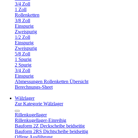
3/4 Zoll
1 Zoll
Rollenketten
3/8 Zoll
Einspurig
Zweispurig
1/2 Zoll
Einspurig
Zweispurig
5/8 Zoll
1 Spurig
2 Spurig
3/4 Zoll
Einspurig
Abmessungen Rollenketten Übersicht
Berechnungs-Sheet
Wälzlager
Zur Kategorie Wälzlager
Rillenkugellager
Rillenkugellager-Einreihig
Bauform 2Z Deckscheibe beidseitig
Bauform 2RS Dichtscheibe beidseitig
Offene Ausführung