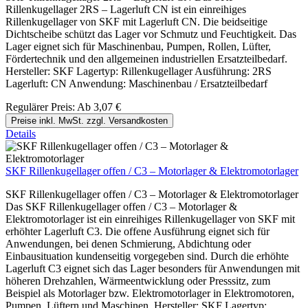
Rillenkugellager 2RS – Lagerluft CN ist ein einreihiges
Rillenkugellager von SKF mit Lagerluft CN. Die beidseitige
Dichtscheibe schützt das Lager vor Schmutz und Feuchtigkeit. Das
Lager eignet sich für Maschinenbau, Pumpen, Rollen, Lüfter,
Fördertechnik und den allgemeinen industriellen Ersatzteilbedarf.
Hersteller: SKF Lagertyp: Rillenkugellager Ausführung: 2RS
Lagerluft: CN Anwendung: Maschinenbau / Ersatzteilbedarf
Regulärer Preis:
Ab
3,07 €
Preise inkl. MwSt. zzgl. Versandkosten
Details
SKF Rillenkugellager offen / C3 – Motorlager & Elektromotorlager
SKF Rillenkugellager offen / C3 – Motorlager & Elektromotorlager
Das SKF Rillenkugellager offen / C3 – Motorlager &
Elektromotorlager ist ein einreihiges Rillenkugellager von SKF mit
erhöhter Lagerluft C3. Die offene Ausführung eignet sich für
Anwendungen, bei denen Schmierung, Abdichtung oder
Einbausituation kundenseitig vorgegeben sind. Durch die erhöhte
Lagerluft C3 eignet sich das Lager besonders für Anwendungen mit
höheren Drehzahlen, Wärmeentwicklung oder Presssitz, zum
Beispiel als Motorlager bzw. Elektromotorlager in Elektromotoren,
Pumpen, Lüftern und Maschinen. Hersteller: SKF Lagertyp: