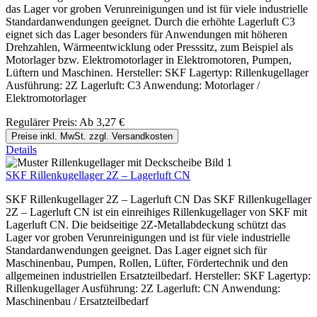
das Lager vor groben Verunreinigungen und ist für viele industrielle
Standardanwendungen geeignet. Durch die erhöhte Lagerluft C3
eignet sich das Lager besonders für Anwendungen mit höheren
Drehzahlen, Wärmeentwicklung oder Presssitz, zum Beispiel als
Motorlager bzw. Elektromotorlager in Elektromotoren, Pumpen,
Lüftern und Maschinen. Hersteller: SKF Lagertyp: Rillenkugellager
Ausführung: 2Z Lagerluft: C3 Anwendung: Motorlager /
Elektromotorlager
Regulärer Preis:
Ab
3,27 €
Preise inkl. MwSt. zzgl. Versandkosten
Details
SKF Rillenkugellager 2Z – Lagerluft CN
SKF Rillenkugellager 2Z – Lagerluft CN Das SKF Rillenkugellager
2Z – Lagerluft CN ist ein einreihiges Rillenkugellager von SKF mit
Lagerluft CN. Die beidseitige 2Z-Metallabdeckung schützt das
Lager vor groben Verunreinigungen und ist für viele industrielle
Standardanwendungen geeignet. Das Lager eignet sich für
Maschinenbau, Pumpen, Rollen, Lüfter, Fördertechnik und den
allgemeinen industriellen Ersatzteilbedarf. Hersteller: SKF Lagertyp:
Rillenkugellager Ausführung: 2Z Lagerluft: CN Anwendung:
Maschinenbau / Ersatzteilbedarf