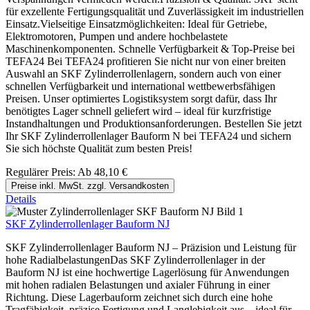
für exzellente Fertigungsqualität und Zuverlässigkeit im industriellen
Einsatz.Vielseitige Einsatzmöglichkeiten: Ideal für Getriebe,
Elektromotoren, Pumpen und andere hochbelastete
Maschinenkomponenten. Schnelle Verfügbarkeit & Top-Preise bei
TEFA24 Bei TEFA24 profitieren Sie nicht nur von einer breiten
Auswahl an SKF Zylinderrollenlagern, sondern auch von einer
schnellen Verfügbarkeit und international wettbewerbsfähigen
Preisen. Unser optimiertes Logistiksystem sorgt dafür, dass Ihr
benötigtes Lager schnell geliefert wird – ideal für kurzfristige
Instandhaltungen und Produktionsanforderungen. Bestellen Sie jetzt
Ihr SKF Zylinderrollenlager Bauform N bei TEFA24 und sichern
Sie sich höchste Qualität zum besten Preis!
Regulärer Preis:
Ab
48,10 €
Preise inkl. MwSt. zzgl. Versandkosten
Details
SKF Zylinderrollenlager Bauform NJ
SKF Zylinderrollenlager Bauform NJ – Präzision und Leistung für
hohe RadialbelastungenDas SKF Zylinderrollenlager in der
Bauform NJ ist eine hochwertige Lagerlösung für Anwendungen
mit hohen radialen Belastungen und axialer Führung in einer
Richtung. Diese Lagerbauform zeichnet sich durch eine hohe
Tragfähigkeit, präzise Fertigung und Langlebigkeit aus – ideal für