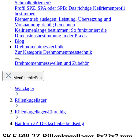
Schmalkeilriemen?
Profil SPZ, SPA oder SPB: Das richtige Keilriemenprofil
bestimmen
Riementrieb auslegen: Leistung, Übersetzung und
Vorspannung richtig berechnen
Keilriemenlänge bestimmen: So funktioniert die
Dimensionsbestimmung in der Praxis
Blog
Drehmomentmesstechnik
Zur Kategorie Drehmomentmesstechnik
Drehmomentmesswellen und Zubehör
Menü schließen
Wälzlager
Rillenkugellager
Rillenkugellager-Einreihig
Bauform 2Z Deckscheibe beidseitig
SKF 608-2Z Rillenkugellager 8x22x7 mm