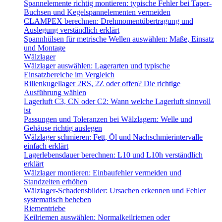
Spannelemente richtig montieren: typische Fehler bei Taper-
Buchsen und Kegelspannelementen vermeiden
CLAMPEX berechnen: Drehmomentübertragung und
Auslegung verständlich erklärt
Spannhülsen für metrische Wellen auswählen: Maße, Einsatz
und Montage
Wälzlager
Wälzlager auswählen: Lagerarten und typische
Einsatzbereiche im Vergleich
Rillenkugellager 2RS, 2Z oder offen? Die richtige
Ausführung wählen
Lagerluft C3, CN oder C2: Wann welche Lagerluft sinnvoll
ist
Passungen und Toleranzen bei Wälzlagern: Welle und
Gehäuse richtig auslegen
Wälzlager schmieren: Fett, Öl und Nachschmierintervalle
einfach erklärt
Lagerlebensdauer berechnen: L10 und L10h verständlich
erklärt
Wälzlager montieren: Einbaufehler vermeiden und
Standzeiten erhöhen
Wälzlager-Schadensbilder: Ursachen erkennen und Fehler
systematisch beheben
Riementriebe
Keilriemen auswählen: Normalkeilriemen oder