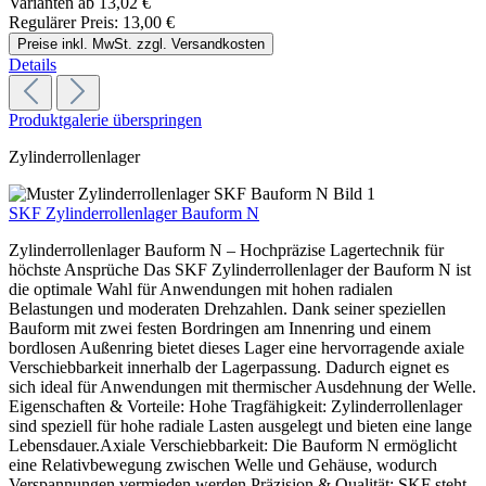
Varianten ab
13,02 €
Regulärer Preis:
13,00 €
Preise inkl. MwSt. zzgl. Versandkosten
Details
Produktgalerie überspringen
Zylinderrollenlager
SKF Zylinderrollenlager Bauform N
Zylinderrollenlager Bauform N – Hochpräzise Lagertechnik für
höchste Ansprüche Das SKF Zylinderrollenlager der Bauform N ist
die optimale Wahl für Anwendungen mit hohen radialen
Belastungen und moderaten Drehzahlen. Dank seiner speziellen
Bauform mit zwei festen Bordringen am Innenring und einem
bordlosen Außenring bietet dieses Lager eine hervorragende axiale
Verschiebbarkeit innerhalb der Lagerpassung. Dadurch eignet es
sich ideal für Anwendungen mit thermischer Ausdehnung der Welle.
Eigenschaften & Vorteile: Hohe Tragfähigkeit: Zylinderrollenlager
sind speziell für hohe radiale Lasten ausgelegt und bieten eine lange
Lebensdauer.Axiale Verschiebbarkeit: Die Bauform N ermöglicht
eine Relativbewegung zwischen Welle und Gehäuse, wodurch
Verspannungen vermieden werden.Präzision & Qualität: SKF steht