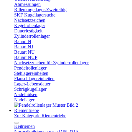
Abmessungen
Rillenkugellager-Zweireihig
SKF Kugellagersuche
Nachsetzzeichen
Kegelrollenlager
Dauerfestigkeit
Zylinderrollenlager
Bauart N
Bauart NJ
Bauart NU
Bauart NUP
Nachsetzzeichen für Zylinderrollenlager
Pendelrollenlager
Stehlagereinheiten
Flanschlagereinheiten
Lager-Lebensdauer
Schrägkugellager
Nadelhülsen
Nadellager
Riementriebe
Zur Kategorie Riementriebe
Keilriemen
Normalkeilriemen nach DIN 2215