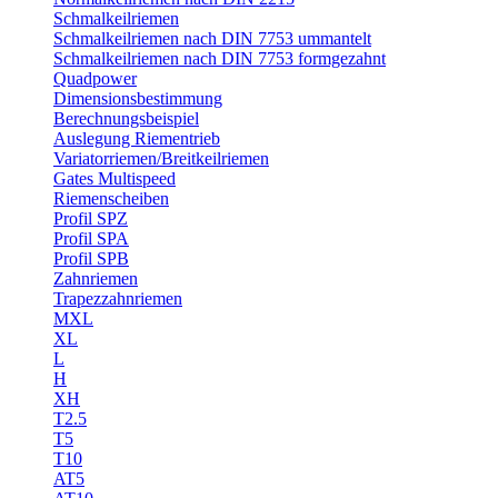
Schmalkeilriemen
Schmalkeilriemen nach DIN 7753 ummantelt
Schmalkeilriemen nach DIN 7753 formgezahnt
Quadpower
Dimensionsbestimmung
Berechnungsbeispiel
Auslegung Riementrieb
Variatorriemen/Breitkeilriemen
Gates Multispeed
Riemenscheiben
Profil SPZ
Profil SPA
Profil SPB
Zahnriemen
Trapezzahnriemen
MXL
XL
L
H
XH
T2.5
T5
T10
AT5