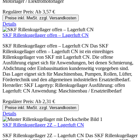
Motorlager / Elektromotorlager
Regulärer Preis:
Ab
3,57 €
Preise inkl. MwSt. zzgl. Versandkosten
Details
SKF Rillenkugellager offen – Lagerluft CN
SKF Rillenkugellager offen – Lagerluft CN Das SKF
Rillenkugellager offen – Lagerluft CN ist ein einreihiges
Rillenkugellager von SKF mit Lagerluft CN. Die offene
Ausführung eignet sich für Anwendungen, bei denen Schmierung,
Abdichtung oder Einbausituation kundenseitig vorgegeben sind.
Das Lager eignet sich für Maschinenbau, Pumpen, Rollen, Lüfter,
Fördertechnik und den allgemeinen industriellen Ersatzteilbedarf.
Hersteller: SKF Lagertyp: Rillenkugellager Ausführung: offen
Lagerluft: CN Anwendung: Maschinenbau / Ersatzteilbedarf
Regulärer Preis:
Ab
2,31 €
Preise inkl. MwSt. zzgl. Versandkosten
Details
SKF Rillenkugellager 2Z – Lagerluft CN
SKF Rillenkugellager 2Z – Lagerluft CN Das SKF Rillenkugellager