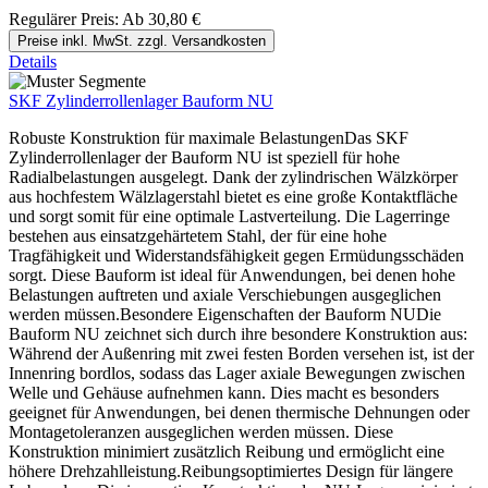
Regulärer Preis:
Ab
30,80 €
Preise inkl. MwSt. zzgl. Versandkosten
Details
SKF Zylinderrollenlager Bauform NU
Robuste Konstruktion für maximale BelastungenDas SKF
Zylinderrollenlager der Bauform NU ist speziell für hohe
Radialbelastungen ausgelegt. Dank der zylindrischen Wälzkörper
aus hochfestem Wälzlagerstahl bietet es eine große Kontaktfläche
und sorgt somit für eine optimale Lastverteilung. Die Lagerringe
bestehen aus einsatzgehärtetem Stahl, der für eine hohe
Tragfähigkeit und Widerstandsfähigkeit gegen Ermüdungsschäden
sorgt. Diese Bauform ist ideal für Anwendungen, bei denen hohe
Belastungen auftreten und axiale Verschiebungen ausgeglichen
werden müssen.Besondere Eigenschaften der Bauform NUDie
Bauform NU zeichnet sich durch ihre besondere Konstruktion aus:
Während der Außenring mit zwei festen Borden versehen ist, ist der
Innenring bordlos, sodass das Lager axiale Bewegungen zwischen
Welle und Gehäuse aufnehmen kann. Dies macht es besonders
geeignet für Anwendungen, bei denen thermische Dehnungen oder
Montagetoleranzen ausgeglichen werden müssen. Diese
Konstruktion minimiert zusätzlich Reibung und ermöglicht eine
höhere Drehzahlleistung.Reibungsoptimiertes Design für längere