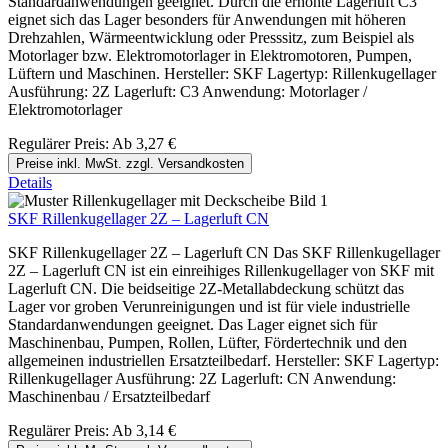
Standardanwendungen geeignet. Durch die erhöhte Lagerluft C3
eignet sich das Lager besonders für Anwendungen mit höheren
Drehzahlen, Wärmeentwicklung oder Presssitz, zum Beispiel als
Motorlager bzw. Elektromotorlager in Elektromotoren, Pumpen,
Lüftern und Maschinen. Hersteller: SKF Lagertyp: Rillenkugellager
Ausführung: 2Z Lagerluft: C3 Anwendung: Motorlager /
Elektromotorlager
Regulärer Preis:
Ab
3,27 €
Preise inkl. MwSt. zzgl. Versandkosten
Details
SKF Rillenkugellager 2Z – Lagerluft CN
SKF Rillenkugellager 2Z – Lagerluft CN Das SKF Rillenkugellager
2Z – Lagerluft CN ist ein einreihiges Rillenkugellager von SKF mit
Lagerluft CN. Die beidseitige 2Z-Metallabdeckung schützt das
Lager vor groben Verunreinigungen und ist für viele industrielle
Standardanwendungen geeignet. Das Lager eignet sich für
Maschinenbau, Pumpen, Rollen, Lüfter, Fördertechnik und den
allgemeinen industriellen Ersatzteilbedarf. Hersteller: SKF Lagertyp:
Rillenkugellager Ausführung: 2Z Lagerluft: CN Anwendung:
Maschinenbau / Ersatzteilbedarf
Regulärer Preis:
Ab
3,14 €