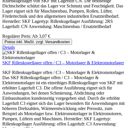
Rillenkugellager von SKF mit Lagerluft CN. Die beidseitige
Dichtscheibe schützt das Lager vor Schmutz und Feuchtigkeit. Das
Lager eignet sich für Maschinenbau, Pumpen, Rollen, Lüfter,
Fördertechnik und den allgemeinen industriellen Ersatzteilbedarf.
Hersteller: SKF Lagertyp: Rillenkugellager Ausführung: 2RS
Lagerluft: CN Anwendung: Maschinenbau / Ersatzteilbedarf
Regulärer Preis:
Ab
3,07 €
Preise inkl. MwSt. zzgl. Versandkosten
Details
SKF Rillenkugellager offen / C3 – Motorlager & Elektromotorlager
SKF Rillenkugellager offen / C3 – Motorlager & Elektromotorlager
Das SKF Rillenkugellager offen / C3 – Motorlager &
Elektromotorlager ist ein einreihiges Rillenkugellager von SKF mit
erhöhter Lagerluft C3. Die offene Ausführung eignet sich für
Anwendungen, bei denen Schmierung, Abdichtung oder
Einbausituation kundenseitig vorgegeben sind. Durch die erhöhte
Lagerluft C3 eignet sich das Lager besonders für Anwendungen mit
höheren Drehzahlen, Wärmeentwicklung oder Presssitz, zum
Beispiel als Motorlager bzw. Elektromotorlager in Elektromotoren,
Pumpen, Lüftern und Maschinen. Hersteller: SKF Lagertyp:
Rillenkugellager Ausführung: offen Lagerluft: C3 Anwendung: