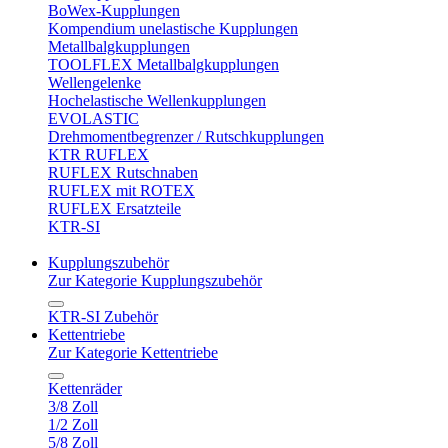
BoWex-Kupplungen
Kompendium unelastische Kupplungen
Metallbalgkupplungen
TOOLFLEX Metallbalgkupplungen
Wellengelenke
Hochelastische Wellenkupplungen
EVOLASTIC
Drehmomentbegrenzer / Rutschkupplungen
KTR RUFLEX
RUFLEX Rutschnaben
RUFLEX mit ROTEX
RUFLEX Ersatzteile
KTR-SI
Kupplungszubehör
Zur Kategorie Kupplungszubehör
KTR-SI Zubehör
Kettentriebe
Zur Kategorie Kettentriebe
Kettenräder
3/8 Zoll
1/2 Zoll
5/8 Zoll