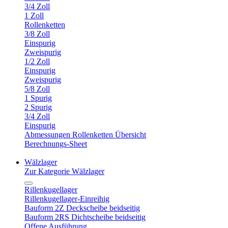
3/4 Zoll
1 Zoll
Rollenketten
3/8 Zoll
Einspurig
Zweispurig
1/2 Zoll
Einspurig
Zweispurig
5/8 Zoll
1 Spurig
2 Spurig
3/4 Zoll
Einspurig
Abmessungen Rollenketten Übersicht
Berechnungs-Sheet
Wälzlager
Zur Kategorie Wälzlager
Rillenkugellager
Rillenkugellager-Einreihig
Bauform 2Z Deckscheibe beidseitig
Bauform 2RS Dichtscheibe beidseitig
Offene Ausführung