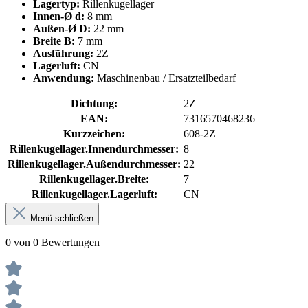
Lagertyp:
Rillenkugellager
Innen-Ø d:
8 mm
Außen-Ø D:
22 mm
Breite B:
7 mm
Ausführung:
2Z
Lagerluft:
CN
Anwendung:
Maschinenbau / Ersatzteilbedarf
Dichtung:
2Z
EAN:
7316570468236
Kurzzeichen:
608-2Z
Rillenkugellager.Innendurchmesser:
8
Rillenkugellager.Außendurchmesser:
22
Rillenkugellager.Breite:
7
Rillenkugellager.Lagerluft:
CN
Menü schließen
0 von 0 Bewertungen