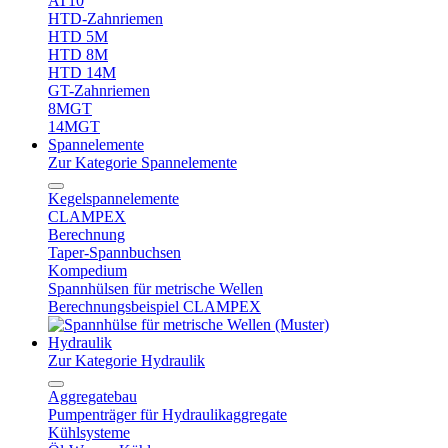
AT10
HTD-Zahnriemen
HTD 5M
HTD 8M
HTD 14M
GT-Zahnriemen
8MGT
14MGT
Spannelemente
Zur Kategorie Spannelemente
Kegelspannelemente
CLAMPEX
Berechnung
Taper-Spannbuchsen
Kompedium
Spannhülsen für metrische Wellen
Berechnungsbeispiel CLAMPEX
Hydraulik
Zur Kategorie Hydraulik
Aggregatebau
Pumpenträger für Hydraulikaggregate
Kühlsysteme