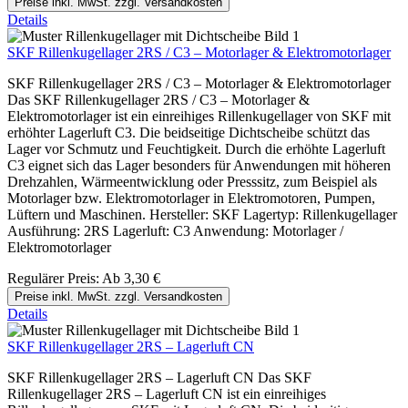
Preise inkl. MwSt. zzgl. Versandkosten
Details
SKF Rillenkugellager 2RS / C3 – Motorlager & Elektromotorlager
SKF Rillenkugellager 2RS / C3 – Motorlager & Elektromotorlager
Das SKF Rillenkugellager 2RS / C3 – Motorlager &
Elektromotorlager ist ein einreihiges Rillenkugellager von SKF mit
erhöhter Lagerluft C3. Die beidseitige Dichtscheibe schützt das
Lager vor Schmutz und Feuchtigkeit. Durch die erhöhte Lagerluft
C3 eignet sich das Lager besonders für Anwendungen mit höheren
Drehzahlen, Wärmeentwicklung oder Presssitz, zum Beispiel als
Motorlager bzw. Elektromotorlager in Elektromotoren, Pumpen,
Lüftern und Maschinen. Hersteller: SKF Lagertyp: Rillenkugellager
Ausführung: 2RS Lagerluft: C3 Anwendung: Motorlager /
Elektromotorlager
Regulärer Preis:
Ab
3,30 €
Preise inkl. MwSt. zzgl. Versandkosten
Details
SKF Rillenkugellager 2RS – Lagerluft CN
SKF Rillenkugellager 2RS – Lagerluft CN Das SKF
Rillenkugellager 2RS – Lagerluft CN ist ein einreihiges