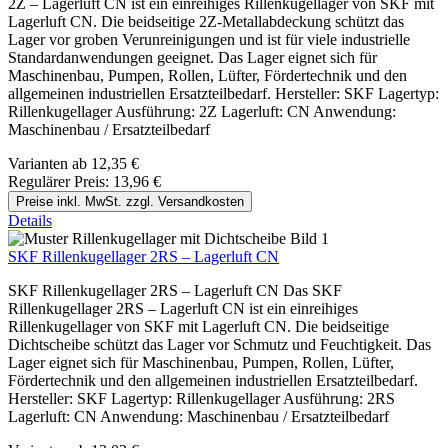
2Z – Lagerluft CN ist ein einreihiges Rillenkugellager von SKF mit
Lagerluft CN. Die beidseitige 2Z-Metallabdeckung schützt das
Lager vor groben Verunreinigungen und ist für viele industrielle
Standardanwendungen geeignet. Das Lager eignet sich für
Maschinenbau, Pumpen, Rollen, Lüfter, Fördertechnik und den
allgemeinen industriellen Ersatzteilbedarf. Hersteller: SKF Lagertyp:
Rillenkugellager Ausführung: 2Z Lagerluft: CN Anwendung:
Maschinenbau / Ersatzteilbedarf
Varianten ab
12,35 €
Regulärer Preis:
13,96 €
Preise inkl. MwSt. zzgl. Versandkosten
Details
SKF Rillenkugellager 2RS – Lagerluft CN
SKF Rillenkugellager 2RS – Lagerluft CN Das SKF
Rillenkugellager 2RS – Lagerluft CN ist ein einreihiges
Rillenkugellager von SKF mit Lagerluft CN. Die beidseitige
Dichtscheibe schützt das Lager vor Schmutz und Feuchtigkeit. Das
Lager eignet sich für Maschinenbau, Pumpen, Rollen, Lüfter,
Fördertechnik und den allgemeinen industriellen Ersatzteilbedarf.
Hersteller: SKF Lagertyp: Rillenkugellager Ausführung: 2RS
Lagerluft: CN Anwendung: Maschinenbau / Ersatzteilbedarf