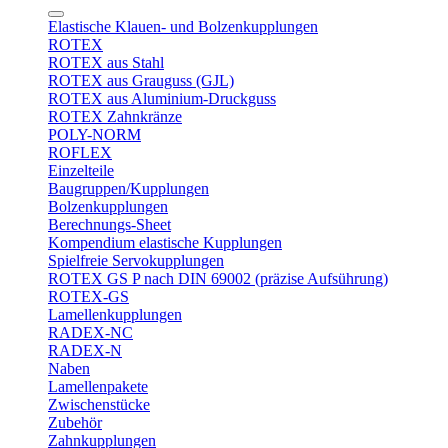
Elastische Klauen- und Bolzenkupplungen
ROTEX
ROTEX aus Stahl
ROTEX aus Grauguss (GJL)
ROTEX aus Aluminium-Druckguss
ROTEX Zahnkränze
POLY-NORM
ROFLEX
Einzelteile
Baugruppen/Kupplungen
Bolzenkupplungen
Berechnungs-Sheet
Kompendium elastische Kupplungen
Spielfreie Servokupplungen
ROTEX GS P nach DIN 69002 (präzise Aufsührung)
ROTEX-GS
Lamellenkupplungen
RADEX-NC
RADEX-N
Naben
Lamellenpakete
Zwischenstücke
Zubehör
Zahnkupplungen