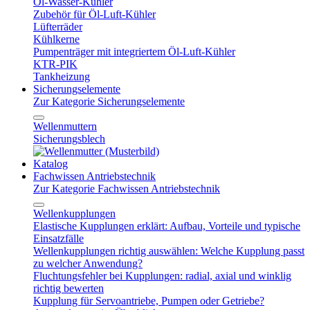
Öl-Wasser-Kühler
Zubehör für Öl-Luft-Kühler
Lüfterräder
Kühlkerne
Pumpenträger mit integriertem Öl-Luft-Kühler
KTR-PIK
Tankheizung
Sicherungselemente
Zur Kategorie Sicherungselemente
Wellenmuttern
Sicherungsblech
Katalog
Fachwissen Antriebstechnik
Zur Kategorie Fachwissen Antriebstechnik
Wellenkupplungen
Elastische Kupplungen erklärt: Aufbau, Vorteile und typische
Einsatzfälle
Wellenkupplungen richtig auswählen: Welche Kupplung passt
zu welcher Anwendung?
Fluchtungsfehler bei Kupplungen: radial, axial und winklig
richtig bewerten
Kupplung für Servoantriebe, Pumpen oder Getriebe?