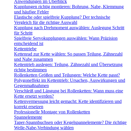
Anwendungen im Überblick
Kupplungen richtig montieren: Bohrung, Nabe, Klemmung
und häufige Fehler
Elastische oder spielfreie Kupplung? Der technische
Vergleich für die richtige Auswahl
Kupplung nach Drehmoment auswählen: Auslegung Schritt
für Schritt
Spielfreie Servokupplungen auswählen: Wann Präzision
entscheidend ist
Kettentriebe
Kettenrad zur Kette wählen: So passen Teilung, Zähnezahl
und Nabe zusammen
Kettentrieb auslegen: Teilung, Zähnezahl und Übersetzung
richtig bestimmen
Rollenketten Größen und Teilungen: Welche Kette passt?
Polygoneffekt im Kettentrieb: Ursachen, Auswirkungen und
Gegenmaßnahmen
Verschleiß und Längung bei Rollenketten: Wann muss eine
Kette ersetzt werden?
Kettenvermessung leicht gemacht: Kette identifizieren und
korrekt ersetzen
Professionelle Montage von Rollenketten
Spannelemente
Taper-Spannbuchsen oder Kegelspannelemente? Die richtige
Welle-Nabe-Verbindung wählen