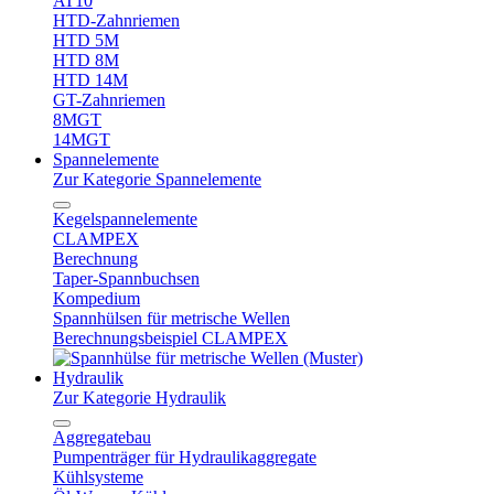
AT10
HTD-Zahnriemen
HTD 5M
HTD 8M
HTD 14M
GT-Zahnriemen
8MGT
14MGT
Spannelemente
Zur Kategorie Spannelemente
Kegelspannelemente
CLAMPEX
Berechnung
Taper-Spannbuchsen
Kompedium
Spannhülsen für metrische Wellen
Berechnungsbeispiel CLAMPEX
Hydraulik
Zur Kategorie Hydraulik
Aggregatebau
Pumpenträger für Hydraulikaggregate
Kühlsysteme