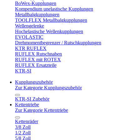
BoWex-Kupplungen
Kompendium unelastische Kupplungen
Metallbalgkupplungen
TOOLFLEX Metallbalgkupplungen
Wellengelenke
Hochelastische Wellenkupplungen
EVOLASTIC
Drehmomentbegrenzer / Rutschkupplungen
KTR RUFLEX
RUFLEX Rutschnaben
RUFLEX mit ROTEX
RUFLEX Ersatzteile
KTR-SI
Kupplungszubehör
Zur Kategorie Kupplungszubehör
KTR-SI Zubehör
Kettentriebe
Zur Kategorie Kettentriebe
Kettenräder
3/8 Zoll
1/2 Zoll
5/8 Zoll