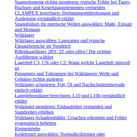
Spannelemente richtig montieren: typische Fehler bei Taper-
Buchsen und Kegelspannelementen vermeiden
CLAMPEX berechnen: Drehmomentübertragung und
Auslegung verständlich erklärt
Spannhülsen für metrische Wellen auswählen: Maße, Einsatz
und Montage
Wälzlager
Wälzlager auswählen: Lagerarten und typische
Einsatzbereiche im Vergleich
Rillenkugellager 2RS, 2Z oder offen? Die richtige
Ausführung wählen
Lagerluft C3, CN oder C2: Wann welche Lagerluft sinnvoll
ist
Passungen und Toleranzen bei Wälzlagern: Welle und
Gehäuse richtig auslegen
Wälzlager schmieren: Fett, Öl und Nachschmierintervalle
einfach erklärt
Lagerlebensdauer berechnen: L10 und L10h verständlich
erklärt
Wälzlager montieren: Einbaufehler vermeiden und
Standzeiten erhöhen
Wälzlager-Schadensbilder: Ursachen erkennen und Fehler
systematisch beheben
Riementriebe
Keilriemen auswählen: Normalkeilriemen oder