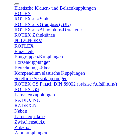
Elastische Klauen- und Bolzenkupplungen
ROTEX
ROTEX aus Stahl
ROTEX aus Grauguss (GJL)
ROTEX aus Aluminium-Druckguss
ROTEX Zahnkränze
POLY-NORM
ROFLEX
Einzelteile
Baugruppen/Kupplungen
Bolzenkupplungen
Berechnungs-Sheet
Kompendium elastische Kupplungen
Spielfreie Servokupplungen
ROTEX GS P nach DIN 69002 (präzise Aufsührung)
ROTEX-GS
Lamellenkupplungen
RADEX-NC
RADEX-N
Naben
Lamellenpakete
Zwischenstücke
Zubehör
Zahnkupplungen