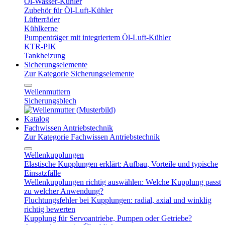
Öl-Wasser-Kühler
Zubehör für Öl-Luft-Kühler
Lüfterräder
Kühlkerne
Pumpenträger mit integriertem Öl-Luft-Kühler
KTR-PIK
Tankheizung
Sicherungselemente
Zur Kategorie Sicherungselemente
Wellenmuttern
Sicherungsblech
Katalog
Fachwissen Antriebstechnik
Zur Kategorie Fachwissen Antriebstechnik
Wellenkupplungen
Elastische Kupplungen erklärt: Aufbau, Vorteile und typische
Einsatzfälle
Wellenkupplungen richtig auswählen: Welche Kupplung passt
zu welcher Anwendung?
Fluchtungsfehler bei Kupplungen: radial, axial und winklig
richtig bewerten
Kupplung für Servoantriebe, Pumpen oder Getriebe?