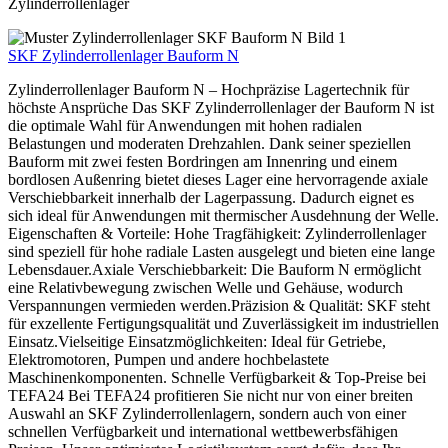
Zylinderrollenlager
SKF Zylinderrollenlager Bauform N
Zylinderrollenlager Bauform N – Hochpräzise Lagertechnik für
höchste Ansprüche Das SKF Zylinderrollenlager der Bauform N ist
die optimale Wahl für Anwendungen mit hohen radialen
Belastungen und moderaten Drehzahlen. Dank seiner speziellen
Bauform mit zwei festen Bordringen am Innenring und einem
bordlosen Außenring bietet dieses Lager eine hervorragende axiale
Verschiebbarkeit innerhalb der Lagerpassung. Dadurch eignet es
sich ideal für Anwendungen mit thermischer Ausdehnung der Welle.
Eigenschaften & Vorteile: Hohe Tragfähigkeit: Zylinderrollenlager
sind speziell für hohe radiale Lasten ausgelegt und bieten eine lange
Lebensdauer.Axiale Verschiebbarkeit: Die Bauform N ermöglicht
eine Relativbewegung zwischen Welle und Gehäuse, wodurch
Verspannungen vermieden werden.Präzision & Qualität: SKF steht
für exzellente Fertigungsqualität und Zuverlässigkeit im industriellen
Einsatz.Vielseitige Einsatzmöglichkeiten: Ideal für Getriebe,
Elektromotoren, Pumpen und andere hochbelastete
Maschinenkomponenten. Schnelle Verfügbarkeit & Top-Preise bei
TEFA24 Bei TEFA24 profitieren Sie nicht nur von einer breiten
Auswahl an SKF Zylinderrollenlagern, sondern auch von einer
schnellen Verfügbarkeit und international wettbewerbsfähigen