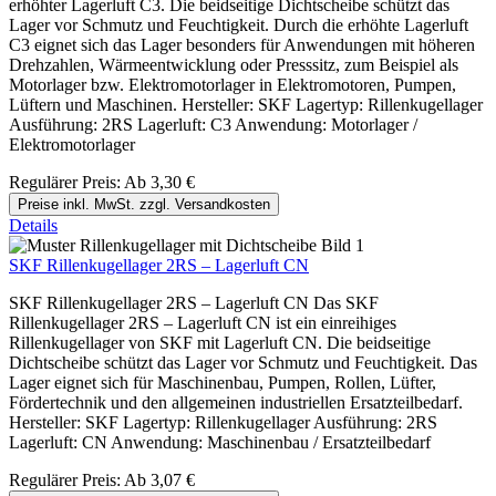
erhöhter Lagerluft C3. Die beidseitige Dichtscheibe schützt das
Lager vor Schmutz und Feuchtigkeit. Durch die erhöhte Lagerluft
C3 eignet sich das Lager besonders für Anwendungen mit höheren
Drehzahlen, Wärmeentwicklung oder Presssitz, zum Beispiel als
Motorlager bzw. Elektromotorlager in Elektromotoren, Pumpen,
Lüftern und Maschinen. Hersteller: SKF Lagertyp: Rillenkugellager
Ausführung: 2RS Lagerluft: C3 Anwendung: Motorlager /
Elektromotorlager
Regulärer Preis:
Ab
3,30 €
Preise inkl. MwSt. zzgl. Versandkosten
Details
SKF Rillenkugellager 2RS – Lagerluft CN
SKF Rillenkugellager 2RS – Lagerluft CN Das SKF
Rillenkugellager 2RS – Lagerluft CN ist ein einreihiges
Rillenkugellager von SKF mit Lagerluft CN. Die beidseitige
Dichtscheibe schützt das Lager vor Schmutz und Feuchtigkeit. Das
Lager eignet sich für Maschinenbau, Pumpen, Rollen, Lüfter,
Fördertechnik und den allgemeinen industriellen Ersatzteilbedarf.
Hersteller: SKF Lagertyp: Rillenkugellager Ausführung: 2RS
Lagerluft: CN Anwendung: Maschinenbau / Ersatzteilbedarf
Regulärer Preis:
Ab
3,07 €