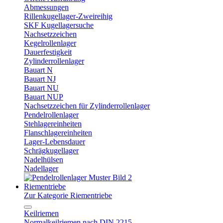
Abmessungen
Rillenkugellager-Zweireihig
SKF Kugellagersuche
Nachsetzzeichen
Kegelrollenlager
Dauerfestigkeit
Zylinderrollenlager
Bauart N
Bauart NJ
Bauart NU
Bauart NUP
Nachsetzzeichen für Zylinderrollenlager
Pendelrollenlager
Stehlagereinheiten
Flanschlagereinheiten
Lager-Lebensdauer
Schrägkugellager
Nadelhülsen
Nadellager
Riementriebe
Zur Kategorie Riementriebe
Keilriemen
Normalkeilriemen nach DIN 2215