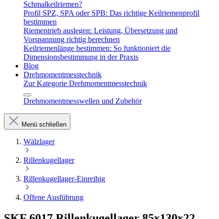
Schmalkeilriemen?
Profil SPZ, SPA oder SPB: Das richtige Keilriemenprofil
bestimmen
Riementrieb auslegen: Leistung, Übersetzung und
Vorspannung richtig berechnen
Keilriemenlänge bestimmen: So funktioniert die
Dimensionsbestimmung in der Praxis
Blog
Drehmomentmesstechnik
Zur Kategorie Drehmomentmesstechnik
Drehmomentmesswellen und Zubehör
Menü schließen
Wälzlager
Rillenkugellager
Rillenkugellager-Einreihig
Offene Ausführung
SKF 6017 Rillenkugellager 85x130x22