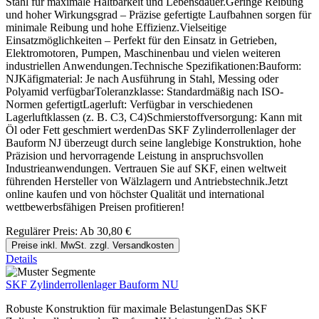
Stahl für maximale Haltbarkeit und Lebensdauer.Geringe Reibung
und hoher Wirkungsgrad – Präzise gefertigte Laufbahnen sorgen für
minimale Reibung und hohe Effizienz.Vielseitige
Einsatzmöglichkeiten – Perfekt für den Einsatz in Getrieben,
Elektromotoren, Pumpen, Maschinenbau und vielen weiteren
industriellen Anwendungen.Technische Spezifikationen:Bauform:
NJKäfigmaterial: Je nach Ausführung in Stahl, Messing oder
Polyamid verfügbarToleranzklasse: Standardmäßig nach ISO-
Normen gefertigtLagerluft: Verfügbar in verschiedenen
Lagerluftklassen (z. B. C3, C4)Schmierstoffversorgung: Kann mit
Öl oder Fett geschmiert werdenDas SKF Zylinderrollenlager der
Bauform NJ überzeugt durch seine langlebige Konstruktion, hohe
Präzision und hervorragende Leistung in anspruchsvollen
Industrieanwendungen. Vertrauen Sie auf SKF, einen weltweit
führenden Hersteller von Wälzlagern und Antriebstechnik.Jetzt
online kaufen und von höchster Qualität und international
wettbewerbsfähigen Preisen profitieren!
Regulärer Preis:
Ab
30,80 €
Preise inkl. MwSt. zzgl. Versandkosten
Details
SKF Zylinderrollenlager Bauform NU
Robuste Konstruktion für maximale BelastungenDas SKF