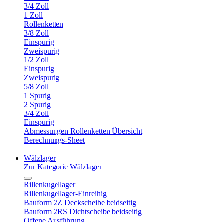
3/4 Zoll
1 Zoll
Rollenketten
3/8 Zoll
Einspurig
Zweispurig
1/2 Zoll
Einspurig
Zweispurig
5/8 Zoll
1 Spurig
2 Spurig
3/4 Zoll
Einspurig
Abmessungen Rollenketten Übersicht
Berechnungs-Sheet
Wälzlager
Zur Kategorie Wälzlager
Rillenkugellager
Rillenkugellager-Einreihig
Bauform 2Z Deckscheibe beidseitig
Bauform 2RS Dichtscheibe beidseitig
Offene Ausführung