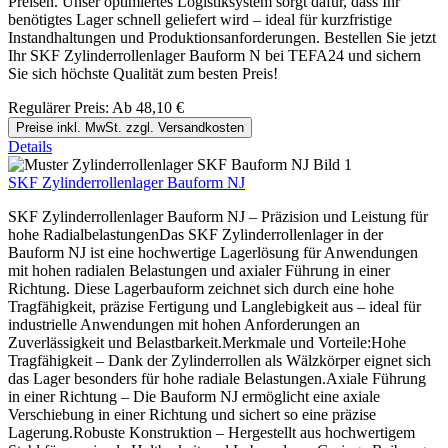
Preisen. Unser optimiertes Logistiksystem sorgt dafür, dass Ihr
benötigtes Lager schnell geliefert wird – ideal für kurzfristige
Instandhaltungen und Produktionsanforderungen. Bestellen Sie jetzt
Ihr SKF Zylinderrollenlager Bauform N bei TEFA24 und sichern
Sie sich höchste Qualität zum besten Preis!
Regulärer Preis:
Ab
48,10 €
Preise inkl. MwSt. zzgl. Versandkosten
Details
SKF Zylinderrollenlager Bauform NJ
SKF Zylinderrollenlager Bauform NJ – Präzision und Leistung für
hohe RadialbelastungenDas SKF Zylinderrollenlager in der
Bauform NJ ist eine hochwertige Lagerlösung für Anwendungen
mit hohen radialen Belastungen und axialer Führung in einer
Richtung. Diese Lagerbauform zeichnet sich durch eine hohe
Tragfähigkeit, präzise Fertigung und Langlebigkeit aus – ideal für
industrielle Anwendungen mit hohen Anforderungen an
Zuverlässigkeit und Belastbarkeit.Merkmale und Vorteile:Hohe
Tragfähigkeit – Dank der Zylinderrollen als Wälzkörper eignet sich
das Lager besonders für hohe radiale Belastungen.Axiale Führung
in einer Richtung – Die Bauform NJ ermöglicht eine axiale
Verschiebung in einer Richtung und sichert so eine präzise
Lagerung.Robuste Konstruktion – Hergestellt aus hochwertigem