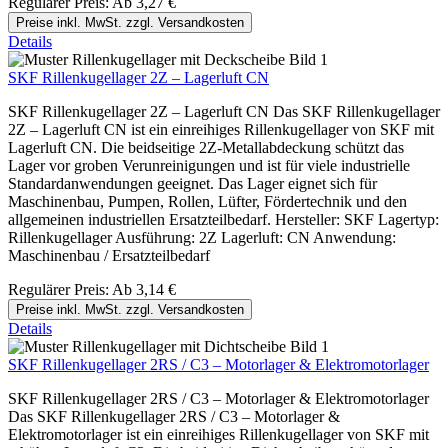
Regulärer Preis:
Ab
3,27 €
Preise inkl. MwSt. zzgl. Versandkosten
Details
SKF Rillenkugellager 2Z – Lagerluft CN
SKF Rillenkugellager 2Z – Lagerluft CN Das SKF Rillenkugellager
2Z – Lagerluft CN ist ein einreihiges Rillenkugellager von SKF mit
Lagerluft CN. Die beidseitige 2Z-Metallabdeckung schützt das
Lager vor groben Verunreinigungen und ist für viele industrielle
Standardanwendungen geeignet. Das Lager eignet sich für
Maschinenbau, Pumpen, Rollen, Lüfter, Fördertechnik und den
allgemeinen industriellen Ersatzteilbedarf. Hersteller: SKF Lagertyp:
Rillenkugellager Ausführung: 2Z Lagerluft: CN Anwendung:
Maschinenbau / Ersatzteilbedarf
Regulärer Preis:
Ab
3,14 €
Preise inkl. MwSt. zzgl. Versandkosten
Details
SKF Rillenkugellager 2RS / C3 – Motorlager & Elektromotorlager
SKF Rillenkugellager 2RS / C3 – Motorlager & Elektromotorlager
Das SKF Rillenkugellager 2RS / C3 – Motorlager &
Elektromotorlager ist ein einreihiges Rillenkugellager von SKF mit