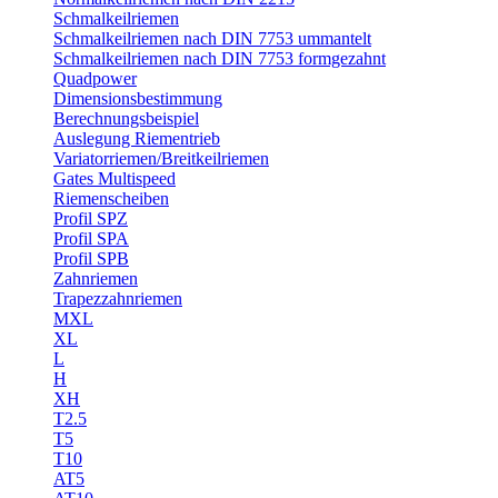
Schmalkeilriemen
Schmalkeilriemen nach DIN 7753 ummantelt
Schmalkeilriemen nach DIN 7753 formgezahnt
Quadpower
Dimensionsbestimmung
Berechnungsbeispiel
Auslegung Riementrieb
Variatorriemen/Breitkeilriemen
Gates Multispeed
Riemenscheiben
Profil SPZ
Profil SPA
Profil SPB
Zahnriemen
Trapezzahnriemen
MXL
XL
L
H
XH
T2.5
T5
T10
AT5