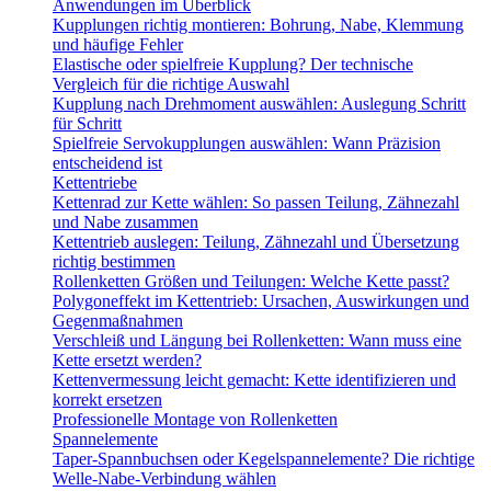
Anwendungen im Überblick
Kupplungen richtig montieren: Bohrung, Nabe, Klemmung
und häufige Fehler
Elastische oder spielfreie Kupplung? Der technische
Vergleich für die richtige Auswahl
Kupplung nach Drehmoment auswählen: Auslegung Schritt
für Schritt
Spielfreie Servokupplungen auswählen: Wann Präzision
entscheidend ist
Kettentriebe
Kettenrad zur Kette wählen: So passen Teilung, Zähnezahl
und Nabe zusammen
Kettentrieb auslegen: Teilung, Zähnezahl und Übersetzung
richtig bestimmen
Rollenketten Größen und Teilungen: Welche Kette passt?
Polygoneffekt im Kettentrieb: Ursachen, Auswirkungen und
Gegenmaßnahmen
Verschleiß und Längung bei Rollenketten: Wann muss eine
Kette ersetzt werden?
Kettenvermessung leicht gemacht: Kette identifizieren und
korrekt ersetzen
Professionelle Montage von Rollenketten
Spannelemente
Taper-Spannbuchsen oder Kegelspannelemente? Die richtige
Welle-Nabe-Verbindung wählen