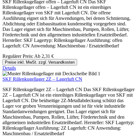
SKF Rillenkugellager offen – Lagerluft CN Das SKF
Rillenkugellager offen – Lagerluft CN ist ein einreihiges
Rillenkugellager von SKF mit Lagerluft CN. Die offene
Ausführung eignet sich für Anwendungen, bei denen Schmierung,
Abdichtung oder Einbausituation kundenseitig vorgegeben sind.
Das Lager eignet sich für Maschinenbau, Pumpen, Rollen, Lüfter,
Fördertechnik und den allgemeinen industriellen Ersatzteilbedarf.
Hersteller: SKF Lagertyp: Rillenkugellager Ausführung: offen
Lagerluft: CN Anwendung: Maschinenbau / Ersatzteilbedarf
Regulärer Preis:
Ab
2,31 €
Preise inkl. MwSt. zzgl. Versandkosten
Details
SKF Rillenkugellager 2Z – Lagerluft CN
SKF Rillenkugellager 2Z – Lagerluft CN Das SKF Rillenkugellager
2Z – Lagerluft CN ist ein einreihiges Rillenkugellager von SKF mit
Lagerluft CN. Die beidseitige 2Z-Metallabdeckung schützt das
Lager vor groben Verunreinigungen und ist für viele industrielle
Standardanwendungen geeignet. Das Lager eignet sich für
Maschinenbau, Pumpen, Rollen, Lüfter, Fördertechnik und den
allgemeinen industriellen Ersatzteilbedarf. Hersteller: SKF Lagertyp:
Rillenkugellager Ausführung: 2Z Lagerluft: CN Anwendung:
Maschinenbau / Ersatzteilbedarf