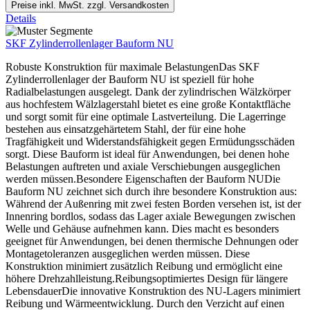
Preise inkl. MwSt. zzgl. Versandkosten
Details
SKF Zylinderrollenlager Bauform NU
Robuste Konstruktion für maximale BelastungenDas SKF
Zylinderrollenlager der Bauform NU ist speziell für hohe
Radialbelastungen ausgelegt. Dank der zylindrischen Wälzkörper
aus hochfestem Wälzlagerstahl bietet es eine große Kontaktfläche
und sorgt somit für eine optimale Lastverteilung. Die Lagerringe
bestehen aus einsatzgehärtetem Stahl, der für eine hohe
Tragfähigkeit und Widerstandsfähigkeit gegen Ermüdungsschäden
sorgt. Diese Bauform ist ideal für Anwendungen, bei denen hohe
Belastungen auftreten und axiale Verschiebungen ausgeglichen
werden müssen.Besondere Eigenschaften der Bauform NUDie
Bauform NU zeichnet sich durch ihre besondere Konstruktion aus:
Während der Außenring mit zwei festen Borden versehen ist, ist der
Innenring bordlos, sodass das Lager axiale Bewegungen zwischen
Welle und Gehäuse aufnehmen kann. Dies macht es besonders
geeignet für Anwendungen, bei denen thermische Dehnungen oder
Montagetoleranzen ausgeglichen werden müssen. Diese
Konstruktion minimiert zusätzlich Reibung und ermöglicht eine
höhere Drehzahlleistung.Reibungsoptimiertes Design für längere
LebensdauerDie innovative Konstruktion des NU-Lagers minimiert
Reibung und Wärmeentwicklung. Durch den Verzicht auf einen