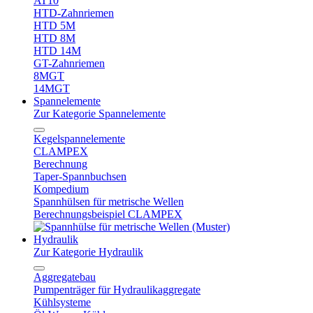
AT10
HTD-Zahnriemen
HTD 5M
HTD 8M
HTD 14M
GT-Zahnriemen
8MGT
14MGT
Spannelemente
Zur Kategorie Spannelemente
Kegelspannelemente
CLAMPEX
Berechnung
Taper-Spannbuchsen
Kompedium
Spannhülsen für metrische Wellen
Berechnungsbeispiel CLAMPEX
Hydraulik
Zur Kategorie Hydraulik
Aggregatebau
Pumpenträger für Hydraulikaggregate
Kühlsysteme