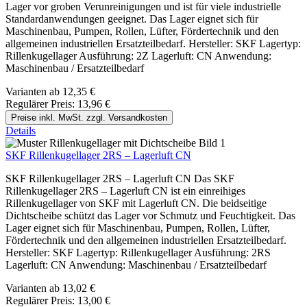
Lager vor groben Verunreinigungen und ist für viele industrielle
Standardanwendungen geeignet. Das Lager eignet sich für
Maschinenbau, Pumpen, Rollen, Lüfter, Fördertechnik und den
allgemeinen industriellen Ersatzteilbedarf. Hersteller: SKF Lagertyp:
Rillenkugellager Ausführung: 2Z Lagerluft: CN Anwendung:
Maschinenbau / Ersatzteilbedarf
Varianten ab
12,35 €
Regulärer Preis:
13,96 €
Preise inkl. MwSt. zzgl. Versandkosten
Details
SKF Rillenkugellager 2RS – Lagerluft CN
SKF Rillenkugellager 2RS – Lagerluft CN Das SKF
Rillenkugellager 2RS – Lagerluft CN ist ein einreihiges
Rillenkugellager von SKF mit Lagerluft CN. Die beidseitige
Dichtscheibe schützt das Lager vor Schmutz und Feuchtigkeit. Das
Lager eignet sich für Maschinenbau, Pumpen, Rollen, Lüfter,
Fördertechnik und den allgemeinen industriellen Ersatzteilbedarf.
Hersteller: SKF Lagertyp: Rillenkugellager Ausführung: 2RS
Lagerluft: CN Anwendung: Maschinenbau / Ersatzteilbedarf
Varianten ab
13,02 €
Regulärer Preis:
13,00 €