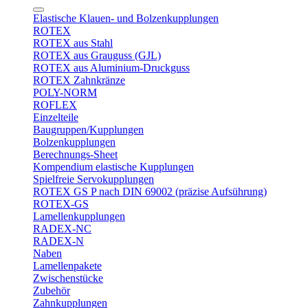
Elastische Klauen- und Bolzenkupplungen
ROTEX
ROTEX aus Stahl
ROTEX aus Grauguss (GJL)
ROTEX aus Aluminium-Druckguss
ROTEX Zahnkränze
POLY-NORM
ROFLEX
Einzelteile
Baugruppen/Kupplungen
Bolzenkupplungen
Berechnungs-Sheet
Kompendium elastische Kupplungen
Spielfreie Servokupplungen
ROTEX GS P nach DIN 69002 (präzise Aufsührung)
ROTEX-GS
Lamellenkupplungen
RADEX-NC
RADEX-N
Naben
Lamellenpakete
Zwischenstücke
Zubehör
Zahnkupplungen