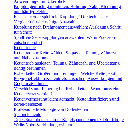
Anwendungen im Überblick
Kupplungen richtig montieren: Bohrung, Nabe, Klemmung
und häufige Fehler
Elastische oder spielfreie Kupplung? Der technische
Vergleich für die richtige Auswahl
Kupplung nach Drehmoment auswählen: Auslegung Schritt
für Schritt
Spielfreie Servokupplungen auswählen: Wann Präzision
entscheidend ist
Kettentriebe
Kettenrad zur Kette wählen: So passen Teilung, Zähnezahl
und Nabe zusammen
Kettentrieb auslegen: Teilung, Zähnezahl und Übersetzung
richtig bestimmen
Rollenketten Größen und Teilungen: Welche Kette passt?
Polygoneffekt im Kettentrieb: Ursachen, Auswirkungen und
Gegenmaßnahmen
Verschleiß und Längung bei Rollenketten: Wann muss eine
Kette ersetzt werden?
Kettenvermessung leicht gemacht: Kette identifizieren und
korrekt ersetzen
Professionelle Montage von Rollenketten
Spannelemente
Taper-Spannbuchsen oder Kegelspannelemente? Die richtige
Welle-Nabe-Verbindung wählen