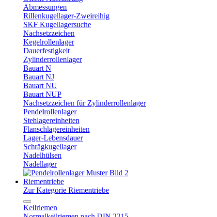
Abmessungen
Rillenkugellager-Zweireihig
SKF Kugellagersuche
Nachsetzzeichen
Kegelrollenlager
Dauerfestigkeit
Zylinderrollenlager
Bauart N
Bauart NJ
Bauart NU
Bauart NUP
Nachsetzzeichen für Zylinderrollenlager
Pendelrollenlager
Stehlagereinheiten
Flanschlagereinheiten
Lager-Lebensdauer
Schrägkugellager
Nadelhülsen
Nadellager
Riementriebe
Zur Kategorie Riementriebe
Keilriemen
Normalkeilriemen nach DIN 2215