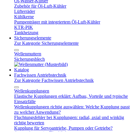
Öl-Wasser-Kühler
Zubehör für Öl-Luft-Kühler
Lüfterräder
Kühlkerne
Pumpenträger mit integriertem Öl-Luft-Kühler
KTR-PIK
Tankheizung
Sicherungselemente
Zur Kategorie Sicherungselemente
Wellenmuttern
Sicherungsblech
Katalog
Fachwissen Antriebstechnik
Zur Kategorie Fachwissen Antriebstechnik
Wellenkupplungen
Elastische Kupplungen erklärt: Aufbau, Vorteile und typische
Einsatzfälle
Wellenkupplungen richtig auswählen: Welche Kupplung passt
zu welcher Anwendung?
Fluchtungsfehler bei Kupplungen: radial, axial und winklig
richtig bewerten
Kupplung für Servoantriebe, Pumpen oder Getriebe?