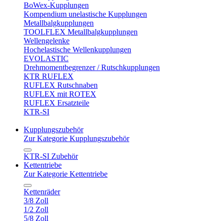
BoWex-Kupplungen
Kompendium unelastische Kupplungen
Metallbalgkupplungen
TOOLFLEX Metallbalgkupplungen
Wellengelenke
Hochelastische Wellenkupplungen
EVOLASTIC
Drehmomentbegrenzer / Rutschkupplungen
KTR RUFLEX
RUFLEX Rutschnaben
RUFLEX mit ROTEX
RUFLEX Ersatzteile
KTR-SI
Kupplungszubehör
Zur Kategorie Kupplungszubehör
KTR-SI Zubehör
Kettentriebe
Zur Kategorie Kettentriebe
Kettenräder
3/8 Zoll
1/2 Zoll
5/8 Zoll