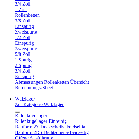
3/4 Zoll
1 Zoll
Rollenketten
3/8 Zoll
Einspurig
Zweispurig
1/2 Zoll
Einspurig
Zweispurig
5/8 Zoll
1 Spurig
2 Spurig
3/4 Zoll
Einspurig
Abmessungen Rollenketten Übersicht
Berechnungs-Sheet
Wälzlager
Zur Kategorie Wälzlager
Rillenkugellager
Rillenkugellager-Einreihig
Bauform 2Z Deckscheibe beidseitig
Bauform 2RS Dichtscheibe beidseitig
Offene Ausführung