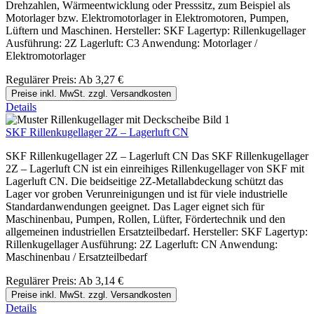
Drehzahlen, Wärmeentwicklung oder Presssitz, zum Beispiel als
Motorlager bzw. Elektromotorlager in Elektromotoren, Pumpen,
Lüftern und Maschinen. Hersteller: SKF Lagertyp: Rillenkugellager
Ausführung: 2Z Lagerluft: C3 Anwendung: Motorlager /
Elektromotorlager
Regulärer Preis:
Ab
3,27 €
Preise inkl. MwSt. zzgl. Versandkosten
Details
SKF Rillenkugellager 2Z – Lagerluft CN
SKF Rillenkugellager 2Z – Lagerluft CN Das SKF Rillenkugellager
2Z – Lagerluft CN ist ein einreihiges Rillenkugellager von SKF mit
Lagerluft CN. Die beidseitige 2Z-Metallabdeckung schützt das
Lager vor groben Verunreinigungen und ist für viele industrielle
Standardanwendungen geeignet. Das Lager eignet sich für
Maschinenbau, Pumpen, Rollen, Lüfter, Fördertechnik und den
allgemeinen industriellen Ersatzteilbedarf. Hersteller: SKF Lagertyp:
Rillenkugellager Ausführung: 2Z Lagerluft: CN Anwendung:
Maschinenbau / Ersatzteilbedarf
Regulärer Preis:
Ab
3,14 €
Preise inkl. MwSt. zzgl. Versandkosten
Details