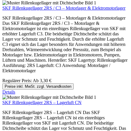
SKF Rillenkugellager 2RS / C3 – Motorlager & Elektromotorlager
SKF Rillenkugellager 2RS / C3 – Motorlager & Elektromotorlager
Das SKF Rillenkugellager 2RS / C3 – Motorlager &
Elektromotorlager ist ein einreihiges Rillenkugellager von SKF mit
erhöhter Lagerluft C3. Die beidseitige Dichtscheibe schützt das
Lager vor Schmutz und Feuchtigkeit. Durch die erhöhte Lagerluft
C3 eignet sich das Lager besonders für Anwendungen mit höheren
Drehzahlen, Wärmeentwicklung oder Presssitz, zum Beispiel als
Motorlager bzw. Elektromotorlager in Elektromotoren, Pumpen,
Lüftern und Maschinen. Hersteller: SKF Lagertyp: Rillenkugellager
Ausführung: 2RS Lagerluft: C3 Anwendung: Motorlager /
Elektromotorlager
Regulärer Preis:
Ab
3,30 €
Preise inkl. MwSt. zzgl. Versandkosten
Details
SKF Rillenkugellager 2RS – Lagerluft CN
SKF Rillenkugellager 2RS – Lagerluft CN Das SKF
Rillenkugellager 2RS – Lagerluft CN ist ein einreihiges
Rillenkugellager von SKF mit Lagerluft CN. Die beidseitige
Dichtscheibe schützt das Lager vor Schmutz und Feuchtigkeit. Das