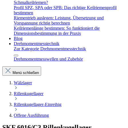
Schmalkeilriemen?
Profil SPZ, SPA oder SPB: Das richtige Keilriemenprofil
bestimmen
Riementrieb auslegen: Leistung, Übersetzung und
Vorspannung richtig berechnen
Keilriemenlänge bestimmen: So funktioniert die
Dimensionsbestimmung in der Praxis
Blog
Drehmomentmesstechnik
Zur Kategorie Drehmomentmesstechnik
Drehmomentmesswellen und Zubehör
Menü schließen
Wälzlager
Rillenkugellager
Rillenkugellager-Einreihig
Offene Ausführung
SKF 6016/C3 Rillenkugellager –