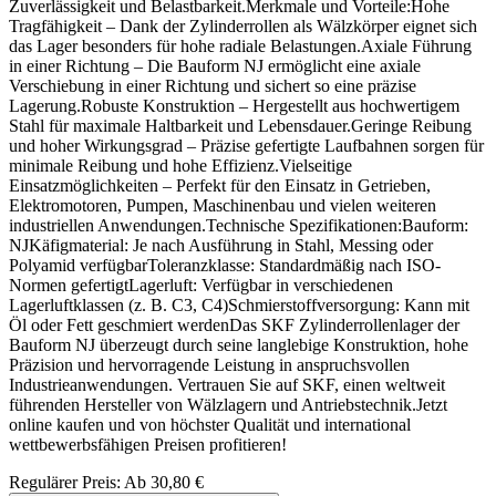
Zuverlässigkeit und Belastbarkeit.Merkmale und Vorteile:Hohe
Tragfähigkeit – Dank der Zylinderrollen als Wälzkörper eignet sich
das Lager besonders für hohe radiale Belastungen.Axiale Führung
in einer Richtung – Die Bauform NJ ermöglicht eine axiale
Verschiebung in einer Richtung und sichert so eine präzise
Lagerung.Robuste Konstruktion – Hergestellt aus hochwertigem
Stahl für maximale Haltbarkeit und Lebensdauer.Geringe Reibung
und hoher Wirkungsgrad – Präzise gefertigte Laufbahnen sorgen für
minimale Reibung und hohe Effizienz.Vielseitige
Einsatzmöglichkeiten – Perfekt für den Einsatz in Getrieben,
Elektromotoren, Pumpen, Maschinenbau und vielen weiteren
industriellen Anwendungen.Technische Spezifikationen:Bauform:
NJKäfigmaterial: Je nach Ausführung in Stahl, Messing oder
Polyamid verfügbarToleranzklasse: Standardmäßig nach ISO-
Normen gefertigtLagerluft: Verfügbar in verschiedenen
Lagerluftklassen (z. B. C3, C4)Schmierstoffversorgung: Kann mit
Öl oder Fett geschmiert werdenDas SKF Zylinderrollenlager der
Bauform NJ überzeugt durch seine langlebige Konstruktion, hohe
Präzision und hervorragende Leistung in anspruchsvollen
Industrieanwendungen. Vertrauen Sie auf SKF, einen weltweit
führenden Hersteller von Wälzlagern und Antriebstechnik.Jetzt
online kaufen und von höchster Qualität und international
wettbewerbsfähigen Preisen profitieren!
Regulärer Preis:
Ab
30,80 €