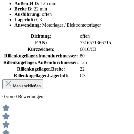
Außen-Ø D:
125 mm
Breite B:
22 mm
Ausführung:
offen
Lagerluft:
C3
Anwendung:
Motorlager / Elektromotorlager
Dichtung:
offen
EAN:
7316571366715
Kurzzeichen:
6016/C3
Rillenkugellager.Innendurchmesser:
80
Rillenkugellager.Außendurchmesser:
125
Rillenkugellager.Breite:
22
Rillenkugellager.Lagerluft:
C3
Menü schließen
0 von 0 Bewertungen