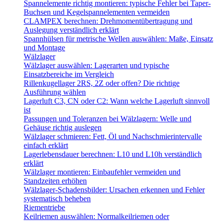
Spannelemente richtig montieren: typische Fehler bei Taper-
Buchsen und Kegelspannelementen vermeiden
CLAMPEX berechnen: Drehmomentübertragung und
Auslegung verständlich erklärt
Spannhülsen für metrische Wellen auswählen: Maße, Einsatz
und Montage
Wälzlager
Wälzlager auswählen: Lagerarten und typische
Einsatzbereiche im Vergleich
Rillenkugellager 2RS, 2Z oder offen? Die richtige
Ausführung wählen
Lagerluft C3, CN oder C2: Wann welche Lagerluft sinnvoll
ist
Passungen und Toleranzen bei Wälzlagern: Welle und
Gehäuse richtig auslegen
Wälzlager schmieren: Fett, Öl und Nachschmierintervalle
einfach erklärt
Lagerlebensdauer berechnen: L10 und L10h verständlich
erklärt
Wälzlager montieren: Einbaufehler vermeiden und
Standzeiten erhöhen
Wälzlager-Schadensbilder: Ursachen erkennen und Fehler
systematisch beheben
Riementriebe
Keilriemen auswählen: Normalkeilriemen oder