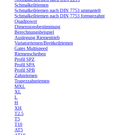
Schmalkeilriemen
Schmalkeilriemen nach DIN 7753 ummantelt
Schmalkeilriemen nach DIN 7753 formgezahnt
Quadpower
Dimensionsbestimmung
Berechnungsbeispiel
Auslegung Riementrieb
Variatorriemen/Breitkeilriemen
Gates Multispeed
Riemenscheiben
Profil SPZ
Profil SPA
Profil SPB
Zahnriemen
Trapezzahnriemen
MXL
XL
L
H
XH
T2.5
T5
T10
AT5