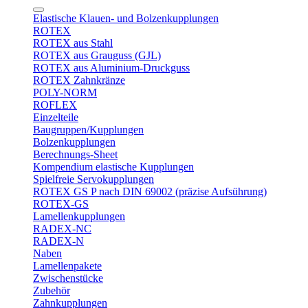
Elastische Klauen- und Bolzenkupplungen
ROTEX
ROTEX aus Stahl
ROTEX aus Grauguss (GJL)
ROTEX aus Aluminium-Druckguss
ROTEX Zahnkränze
POLY-NORM
ROFLEX
Einzelteile
Baugruppen/Kupplungen
Bolzenkupplungen
Berechnungs-Sheet
Kompendium elastische Kupplungen
Spielfreie Servokupplungen
ROTEX GS P nach DIN 69002 (präzise Aufsührung)
ROTEX-GS
Lamellenkupplungen
RADEX-NC
RADEX-N
Naben
Lamellenpakete
Zwischenstücke
Zubehör
Zahnkupplungen