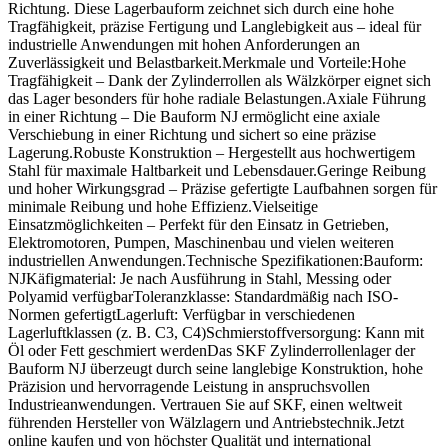
Richtung. Diese Lagerbauform zeichnet sich durch eine hohe
Tragfähigkeit, präzise Fertigung und Langlebigkeit aus – ideal für
industrielle Anwendungen mit hohen Anforderungen an
Zuverlässigkeit und Belastbarkeit.Merkmale und Vorteile:Hohe
Tragfähigkeit – Dank der Zylinderrollen als Wälzkörper eignet sich
das Lager besonders für hohe radiale Belastungen.Axiale Führung
in einer Richtung – Die Bauform NJ ermöglicht eine axiale
Verschiebung in einer Richtung und sichert so eine präzise
Lagerung.Robuste Konstruktion – Hergestellt aus hochwertigem
Stahl für maximale Haltbarkeit und Lebensdauer.Geringe Reibung
und hoher Wirkungsgrad – Präzise gefertigte Laufbahnen sorgen für
minimale Reibung und hohe Effizienz.Vielseitige
Einsatzmöglichkeiten – Perfekt für den Einsatz in Getrieben,
Elektromotoren, Pumpen, Maschinenbau und vielen weiteren
industriellen Anwendungen.Technische Spezifikationen:Bauform:
NJKäfigmaterial: Je nach Ausführung in Stahl, Messing oder
Polyamid verfügbarToleranzklasse: Standardmäßig nach ISO-
Normen gefertigtLagerluft: Verfügbar in verschiedenen
Lagerluftklassen (z. B. C3, C4)Schmierstoffversorgung: Kann mit
Öl oder Fett geschmiert werdenDas SKF Zylinderrollenlager der
Bauform NJ überzeugt durch seine langlebige Konstruktion, hohe
Präzision und hervorragende Leistung in anspruchsvollen
Industrieanwendungen. Vertrauen Sie auf SKF, einen weltweit
führenden Hersteller von Wälzlagern und Antriebstechnik.Jetzt
online kaufen und von höchster Qualität und international