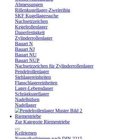
Abmessungen
Rillenkugellager-Zweireihig
SKF Kugellagersuche
Nachsetzzeichen
Kegelrollenlager
Dauerfestigkeit
Zylinderrollenlager
Bauart N
Bauart NJ
Bauart NU
Bauart NUP
Nachsetzzeichen für Zylinderrollenlager
Pendelrollenlager
Stehlagereinheiten
Flanschlagereinheiten
Lager-Lebensdauer
Schrägkugellager
Nadelhülsen
Nadellager
Riementriebe
Zur Kategorie Riementriebe
Keilriemen
Normalkeilriemen nach DIN 2215