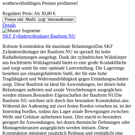
wettbewerbsfähigen Preisen profitieren!
Regulärer Preis:
Ab
30,80 €
Preise inkl. MwSt. zzgl. Versandkosten
Details
SKF Zylinderrollenlager Bauform NU
Robuste Konstruktion für maximale BelastungenDas SKF
Zylinderrollenlager der Bauform NU ist speziell für hohe
Radialbelastungen ausgelegt. Dank der zylindrischen Wälzkörper
aus hochfestem Wälzlagerstahl bietet es eine große Kontaktfläche
und sorgt somit für eine optimale Lastverteilung. Die Lagerringe
bestehen aus einsatzgehärtetem Stahl, der für eine hohe
Tragfähigkeit und Widerstandsfähigkeit gegen Ermüdungsschäden
sorgt. Diese Bauform ist ideal für Anwendungen, bei denen hohe
Belastungen auftreten und axiale Verschiebungen ausgeglichen
werden müssen.Besondere Eigenschaften der Bauform NUDie
Bauform NU zeichnet sich durch ihre besondere Konstruktion aus:
Während der Außenring mit zwei festen Borden versehen ist, ist der
Innenring bordlos, sodass das Lager axiale Bewegungen zwischen
Welle und Gehäuse aufnehmen kann. Dies macht es besonders
geeignet für Anwendungen, bei denen thermische Dehnungen oder
Montagetoleranzen ausgeglichen werden müssen. Diese
Konstruktion minimiert zusätzlich Reibung und ermöglicht eine