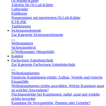
Öl-Wasser-Kühler
Zubehör für Öl-Luft-Kühler
Lüfterräder
Kühlkerne
Pumpenträger mit integriertem Öl-Luft-Kühler
KTR-PIK
Tankheizung
Sicherungselemente
Zur Kategorie Sicherungselemente
Wellenmuttern
Sicherungsblech
Katalog
Fachwissen Antriebstechnik
Zur Kategorie Fachwissen Antriebstechnik
Wellenkupplungen
Elastische Kupplungen erklärt: Aufbau, Vorteile und typische
Einsatzfälle
Wellenkupplungen richtig auswählen: Welche Kupplung passt
zu welcher Anwendung?
Fluchtungsfehler bei Kupplungen: radial, axial und winklig
richtig bewerten
Kupplung für Servoantriebe, Pumpen oder Getriebe?