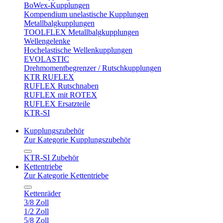
BoWex-Kupplungen
Kompendium unelastische Kupplungen
Metallbalgkupplungen
TOOLFLEX Metallbalgkupplungen
Wellengelenke
Hochelastische Wellenkupplungen
EVOLASTIC
Drehmomentbegrenzer / Rutschkupplungen
KTR RUFLEX
RUFLEX Rutschnaben
RUFLEX mit ROTEX
RUFLEX Ersatzteile
KTR-SI
Kupplungszubehör
Zur Kategorie Kupplungszubehör
KTR-SI Zubehör
Kettentriebe
Zur Kategorie Kettentriebe
Kettenräder
3/8 Zoll
1/2 Zoll
5/8 Zoll