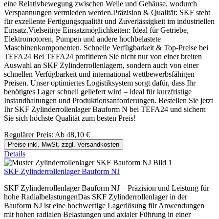
eine Relativbewegung zwischen Welle und Gehäuse, wodurch
Verspannungen vermieden werden.Präzision & Qualität: SKF steht
für exzellente Fertigungsqualität und Zuverlässigkeit im industriellen
Einsatz.Vielseitige Einsatzmöglichkeiten: Ideal für Getriebe,
Elektromotoren, Pumpen und andere hochbelastete
Maschinenkomponenten. Schnelle Verfügbarkeit & Top-Preise bei
TEFA24 Bei TEFA24 profitieren Sie nicht nur von einer breiten
Auswahl an SKF Zylinderrollenlagern, sondern auch von einer
schnellen Verfügbarkeit und international wettbewerbsfähigen
Preisen. Unser optimiertes Logistiksystem sorgt dafür, dass Ihr
benötigtes Lager schnell geliefert wird – ideal für kurzfristige
Instandhaltungen und Produktionsanforderungen. Bestellen Sie jetzt
Ihr SKF Zylinderrollenlager Bauform N bei TEFA24 und sichern
Sie sich höchste Qualität zum besten Preis!
Regulärer Preis:
Ab
48,10 €
Preise inkl. MwSt. zzgl. Versandkosten
Details
SKF Zylinderrollenlager Bauform NJ
SKF Zylinderrollenlager Bauform NJ – Präzision und Leistung für
hohe RadialbelastungenDas SKF Zylinderrollenlager in der
Bauform NJ ist eine hochwertige Lagerlösung für Anwendungen
mit hohen radialen Belastungen und axialer Führung in einer