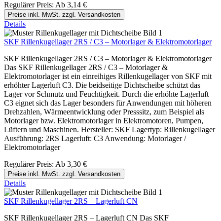
Regulärer Preis:
Ab
3,14 €
Preise inkl. MwSt. zzgl. Versandkosten
Details
SKF Rillenkugellager 2RS / C3 – Motorlager & Elektromotorlager
SKF Rillenkugellager 2RS / C3 – Motorlager & Elektromotorlager
Das SKF Rillenkugellager 2RS / C3 – Motorlager &
Elektromotorlager ist ein einreihiges Rillenkugellager von SKF mit
erhöhter Lagerluft C3. Die beidseitige Dichtscheibe schützt das
Lager vor Schmutz und Feuchtigkeit. Durch die erhöhte Lagerluft
C3 eignet sich das Lager besonders für Anwendungen mit höheren
Drehzahlen, Wärmeentwicklung oder Presssitz, zum Beispiel als
Motorlager bzw. Elektromotorlager in Elektromotoren, Pumpen,
Lüftern und Maschinen. Hersteller: SKF Lagertyp: Rillenkugellager
Ausführung: 2RS Lagerluft: C3 Anwendung: Motorlager /
Elektromotorlager
Regulärer Preis:
Ab
3,30 €
Preise inkl. MwSt. zzgl. Versandkosten
Details
SKF Rillenkugellager 2RS – Lagerluft CN
SKF Rillenkugellager 2RS – Lagerluft CN Das SKF