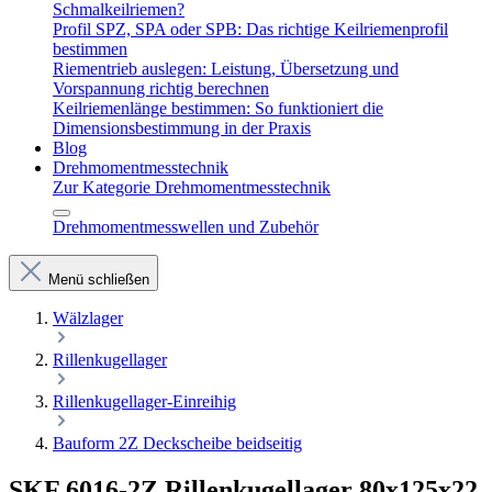
Schmalkeilriemen?
Profil SPZ, SPA oder SPB: Das richtige Keilriemenprofil
bestimmen
Riementrieb auslegen: Leistung, Übersetzung und
Vorspannung richtig berechnen
Keilriemenlänge bestimmen: So funktioniert die
Dimensionsbestimmung in der Praxis
Blog
Drehmomentmesstechnik
Zur Kategorie Drehmomentmesstechnik
Drehmomentmesswellen und Zubehör
Menü schließen
Wälzlager
Rillenkugellager
Rillenkugellager-Einreihig
Bauform 2Z Deckscheibe beidseitig
SKF 6016-2Z Rillenkugellager 80x125x22