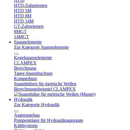
AT10
HTD-Zahnriemen
HTD 5M
HTD 8M
HTD 14M
GT-Zahnriemen
8MGT
14MGT
Spannelemente
Zur Kategorie Spannelemente
Kegelspannelemente
CLAMPEX
Berechnung
Taper-Spannbuchsen
Kompedium
Spannhülsen für metrische Wellen
Berechnungsbeispiel CLAMPEX
Hydraulik
Zur Kategorie Hydraulik
Aggregatebau
Pumpenträger für Hydraulikaggregate
Kühlsysteme