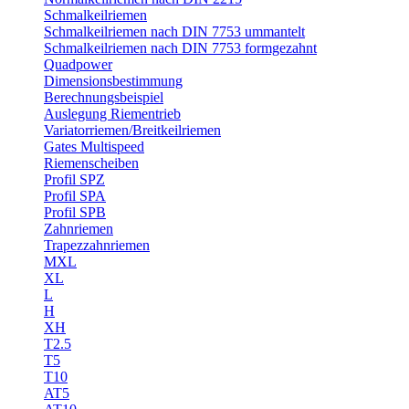
Schmalkeilriemen
Schmalkeilriemen nach DIN 7753 ummantelt
Schmalkeilriemen nach DIN 7753 formgezahnt
Quadpower
Dimensionsbestimmung
Berechnungsbeispiel
Auslegung Riementrieb
Variatorriemen/Breitkeilriemen
Gates Multispeed
Riemenscheiben
Profil SPZ
Profil SPA
Profil SPB
Zahnriemen
Trapezzahnriemen
MXL
XL
L
H
XH
T2.5
T5
T10
AT5