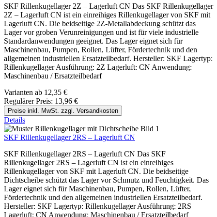
SKF Rillenkugellager 2Z – Lagerluft CN Das SKF Rillenkugellager
2Z – Lagerluft CN ist ein einreihiges Rillenkugellager von SKF mit
Lagerluft CN. Die beidseitige 2Z-Metallabdeckung schützt das
Lager vor groben Verunreinigungen und ist für viele industrielle
Standardanwendungen geeignet. Das Lager eignet sich für
Maschinenbau, Pumpen, Rollen, Lüfter, Fördertechnik und den
allgemeinen industriellen Ersatzteilbedarf. Hersteller: SKF Lagertyp:
Rillenkugellager Ausführung: 2Z Lagerluft: CN Anwendung:
Maschinenbau / Ersatzteilbedarf
Varianten ab
12,35 €
Regulärer Preis:
13,96 €
Preise inkl. MwSt. zzgl. Versandkosten
Details
SKF Rillenkugellager 2RS – Lagerluft CN
SKF Rillenkugellager 2RS – Lagerluft CN Das SKF
Rillenkugellager 2RS – Lagerluft CN ist ein einreihiges
Rillenkugellager von SKF mit Lagerluft CN. Die beidseitige
Dichtscheibe schützt das Lager vor Schmutz und Feuchtigkeit. Das
Lager eignet sich für Maschinenbau, Pumpen, Rollen, Lüfter,
Fördertechnik und den allgemeinen industriellen Ersatzteilbedarf.
Hersteller: SKF Lagertyp: Rillenkugellager Ausführung: 2RS
Lagerluft: CN Anwendung: Maschinenbau / Ersatzteilbedarf