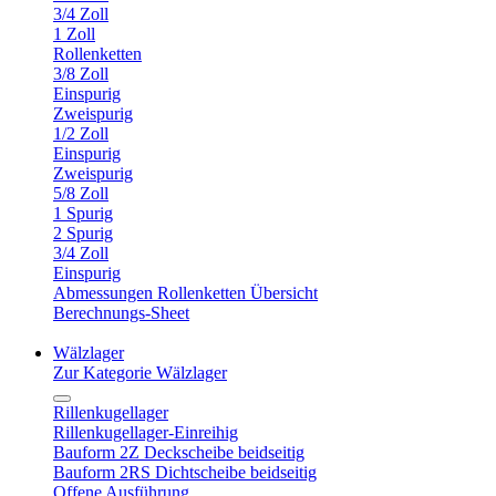
3/4 Zoll
1 Zoll
Rollenketten
3/8 Zoll
Einspurig
Zweispurig
1/2 Zoll
Einspurig
Zweispurig
5/8 Zoll
1 Spurig
2 Spurig
3/4 Zoll
Einspurig
Abmessungen Rollenketten Übersicht
Berechnungs-Sheet
Wälzlager
Zur Kategorie Wälzlager
Rillenkugellager
Rillenkugellager-Einreihig
Bauform 2Z Deckscheibe beidseitig
Bauform 2RS Dichtscheibe beidseitig
Offene Ausführung