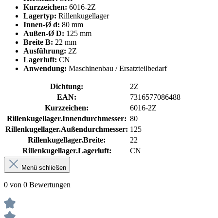
Kurzzeichen:
6016-2Z
Lagertyp:
Rillenkugellager
Innen-Ø d:
80 mm
Außen-Ø D:
125 mm
Breite B:
22 mm
Ausführung:
2Z
Lagerluft:
CN
Anwendung:
Maschinenbau / Ersatzteilbedarf
Dichtung:
2Z
EAN:
7316577086488
Kurzzeichen:
6016-2Z
Rillenkugellager.Innendurchmesser:
80
Rillenkugellager.Außendurchmesser:
125
Rillenkugellager.Breite:
22
Rillenkugellager.Lagerluft:
CN
Menü schließen
0 von 0 Bewertungen