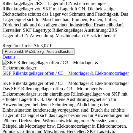
Rillenkugellager 2RS – Lagerluft CN ist ein einreihiges
Rillenkugellager von SKF mit Lagerluft CN. Die beidseitige
Dichtscheibe schützt das Lager vor Schmutz und Feuchtigkeit. Das
Lager eignet sich für Maschinenbau, Pumpen, Rollen, Lüfter,
Fördertechnik und den allgemeinen industriellen Ersatzteilbedarf.
Hersteller: SKF Lagertyp: Rillenkugellager Ausführung: 2RS
Lagerluft: CN Anwendung: Maschinenbau / Ersatzteilbedarf
Regulärer Preis:
Ab
3,07 €
Preise inkl. MwSt. zzgl. Versandkosten
Details
SKF Rillenkugellager offen / C3 – Motorlager & Elektromotorlager
SKF Rillenkugellager offen / C3 – Motorlager & Elektromotorlager
Das SKF Rillenkugellager offen / C3 – Motorlager &
Elektromotorlager ist ein einreihiges Rillenkugellager von SKF mit
erhöhter Lagerluft C3. Die offene Ausführung eignet sich für
Anwendungen, bei denen Schmierung, Abdichtung oder
Einbausituation kundenseitig vorgegeben sind. Durch die erhöhte
Lagerluft C3 eignet sich das Lager besonders für Anwendungen mit
höheren Drehzahlen, Wärmeentwicklung oder Presssitz, zum
Beispiel als Motorlager bzw. Elektromotorlager in Elektromotoren,
Pumpen, Lüftern und Maschinen. Hersteller: SKF Lagertyp: