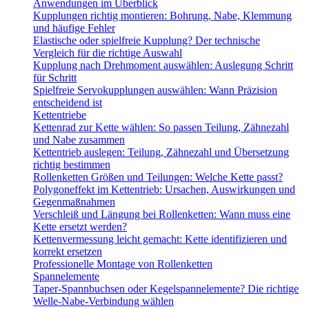
Anwendungen im Überblick
Kupplungen richtig montieren: Bohrung, Nabe, Klemmung
und häufige Fehler
Elastische oder spielfreie Kupplung? Der technische
Vergleich für die richtige Auswahl
Kupplung nach Drehmoment auswählen: Auslegung Schritt
für Schritt
Spielfreie Servokupplungen auswählen: Wann Präzision
entscheidend ist
Kettentriebe
Kettenrad zur Kette wählen: So passen Teilung, Zähnezahl
und Nabe zusammen
Kettentrieb auslegen: Teilung, Zähnezahl und Übersetzung
richtig bestimmen
Rollenketten Größen und Teilungen: Welche Kette passt?
Polygoneffekt im Kettentrieb: Ursachen, Auswirkungen und
Gegenmaßnahmen
Verschleiß und Längung bei Rollenketten: Wann muss eine
Kette ersetzt werden?
Kettenvermessung leicht gemacht: Kette identifizieren und
korrekt ersetzen
Professionelle Montage von Rollenketten
Spannelemente
Taper-Spannbuchsen oder Kegelspannelemente? Die richtige
Welle-Nabe-Verbindung wählen