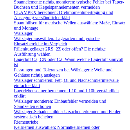
Spannelemente richtig montieren: typische Fehler bei Taper-
Buchsen und Kegelspannelementen vermeiden
CLAMPEX berechnen: Drehmomentübertragung und
Auslegung verständlich erklärt
Spannhülsen für metrische Wellen auswählen: Maße, Einsatz
und Montage
Wälzlager
Wälzlager auswählen: Lagerarten und typische
Einsatzbereiche im Vergleich
Rillenkugellager 2RS, 2Z oder offen? Die richtige
Ausführung wählen
Lagerluft C3, CN oder C2: Wann welche Lagerluft sinnvoll
ist
Passungen und Toleranzen bei Wälzlagern: Welle und
Gehäuse richtig auslegen
Wälzlager schmieren: Fett, Öl und Nachschmierintervalle
einfach erklärt
Lagerlebensdauer berechnen: L10 und L10h verständlich
erklärt
Wälzlager montieren: Einbaufehler vermeiden und
Standzeiten erhöhen
Wälzlager-Schadensbilder: Ursachen erkennen und Fehler
systematisch beheben
Riementriebe
Keilriemen auswählen: Normalkeilriemen oder