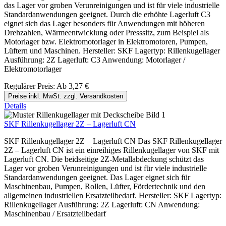
das Lager vor groben Verunreinigungen und ist für viele industrielle
Standardanwendungen geeignet. Durch die erhöhte Lagerluft C3
eignet sich das Lager besonders für Anwendungen mit höheren
Drehzahlen, Wärmeentwicklung oder Presssitz, zum Beispiel als
Motorlager bzw. Elektromotorlager in Elektromotoren, Pumpen,
Lüftern und Maschinen. Hersteller: SKF Lagertyp: Rillenkugellager
Ausführung: 2Z Lagerluft: C3 Anwendung: Motorlager /
Elektromotorlager
Regulärer Preis:
Ab
3,27 €
Preise inkl. MwSt. zzgl. Versandkosten
Details
SKF Rillenkugellager 2Z – Lagerluft CN
SKF Rillenkugellager 2Z – Lagerluft CN Das SKF Rillenkugellager
2Z – Lagerluft CN ist ein einreihiges Rillenkugellager von SKF mit
Lagerluft CN. Die beidseitige 2Z-Metallabdeckung schützt das
Lager vor groben Verunreinigungen und ist für viele industrielle
Standardanwendungen geeignet. Das Lager eignet sich für
Maschinenbau, Pumpen, Rollen, Lüfter, Fördertechnik und den
allgemeinen industriellen Ersatzteilbedarf. Hersteller: SKF Lagertyp:
Rillenkugellager Ausführung: 2Z Lagerluft: CN Anwendung:
Maschinenbau / Ersatzteilbedarf