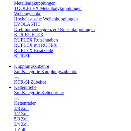
Metallbalgkupplungen
TOOLFLEX Metallbalgkupplungen
Wellengelenke
Hochelastische Wellenkupplungen
EVOLASTIC
Drehmomentbegrenzer / Rutschkupplungen
KTR RUFLEX
RUFLEX Rutschnaben
RUFLEX mit ROTEX
RUFLEX Ersatzteile
KTR-SI
Kupplungszubehör
Zur Kategorie Kupplungszubehör
KTR-SI Zubehör
Kettentriebe
Zur Kategorie Kettentriebe
Kettenräder
3/8 Zoll
1/2 Zoll
5/8 Zoll
3/4 Zoll
1 Zoll