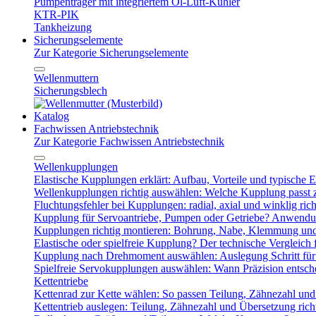
Pumpenträger mit integriertem Öl-Luft-Kühler
KTR-PIK
Tankheizung
Sicherungselemente
Zur Kategorie Sicherungselemente
Wellenmuttern
Sicherungsblech
Katalog
Fachwissen Antriebstechnik
Zur Kategorie Fachwissen Antriebstechnik
Wellenkupplungen
Elastische Kupplungen erklärt: Aufbau, Vorteile und typische Ei
Wellenkupplungen richtig auswählen: Welche Kupplung passt
Fluchtungsfehler bei Kupplungen: radial, axial und winklig ric
Kupplung für Servoantriebe, Pumpen oder Getriebe? Anwendu
Kupplungen richtig montieren: Bohrung, Nabe, Klemmung und
Elastische oder spielfreie Kupplung? Der technische Vergleich 
Kupplung nach Drehmoment auswählen: Auslegung Schritt für 
Spielfreie Servokupplungen auswählen: Wann Präzision entsche
Kettentriebe
Kettenrad zur Kette wählen: So passen Teilung, Zähnezahl u
Kettentrieb auslegen: Teilung, Zähnezahl und Übersetzung ric