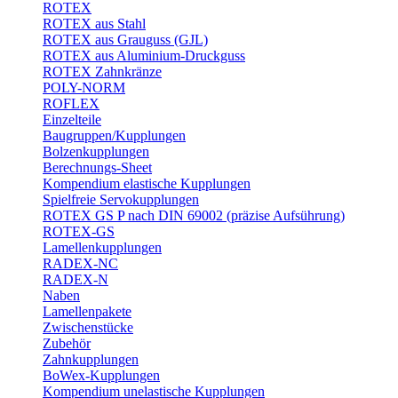
ROTEX
ROTEX aus Stahl
ROTEX aus Grauguss (GJL)
ROTEX aus Aluminium-Druckguss
ROTEX Zahnkränze
POLY-NORM
ROFLEX
Einzelteile
Baugruppen/Kupplungen
Bolzenkupplungen
Berechnungs-Sheet
Kompendium elastische Kupplungen
Spielfreie Servokupplungen
ROTEX GS P nach DIN 69002 (präzise Aufsührung)
ROTEX-GS
Lamellenkupplungen
RADEX-NC
RADEX-N
Naben
Lamellenpakete
Zwischenstücke
Zubehör
Zahnkupplungen
BoWex-Kupplungen
Kompendium unelastische Kupplungen