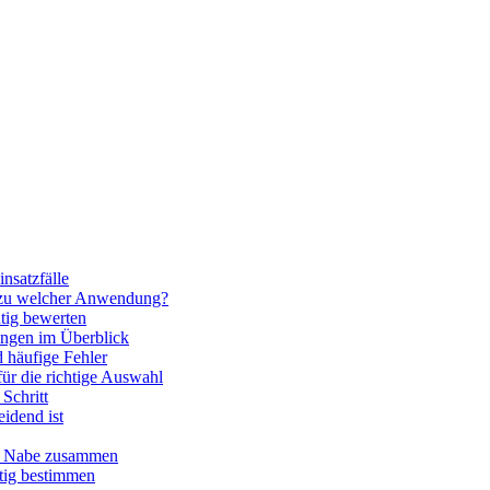
nsatzfälle
 zu welcher Anwendung?
htig bewerten
ngen im Überblick
 häufige Fehler
für die richtige Auswahl
Schritt
idend ist
nd Nabe zusammen
htig bestimmen