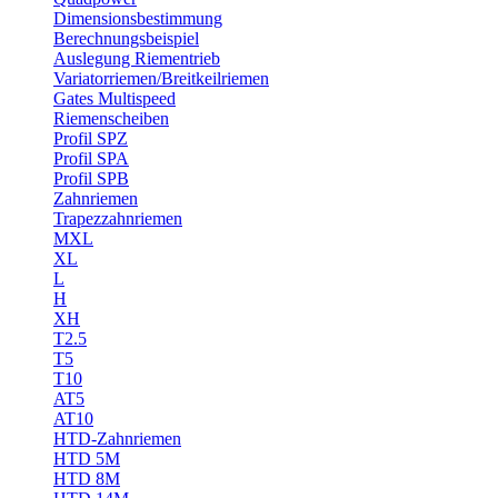
Dimensionsbestimmung
Berechnungsbeispiel
Auslegung Riementrieb
Variatorriemen/Breitkeilriemen
Gates Multispeed
Riemenscheiben
Profil SPZ
Profil SPA
Profil SPB
Zahnriemen
Trapezzahnriemen
MXL
XL
L
H
XH
T2.5
T5
T10
AT5
AT10
HTD-Zahnriemen
HTD 5M
HTD 8M