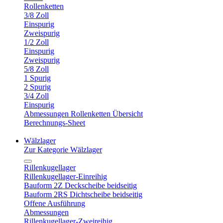
Rollenketten
3/8 Zoll
Einspurig
Zweispurig
1/2 Zoll
Einspurig
Zweispurig
5/8 Zoll
1 Spurig
2 Spurig
3/4 Zoll
Einspurig
Abmessungen Rollenketten Übersicht
Berechnungs-Sheet
Wälzlager
Zur Kategorie Wälzlager
Rillenkugellager
Rillenkugellager-Einreihig
Bauform 2Z Deckscheibe beidseitig
Bauform 2RS Dichtscheibe beidseitig
Offene Ausführung
Abmessungen
Rillenkugellager-Zweireihig