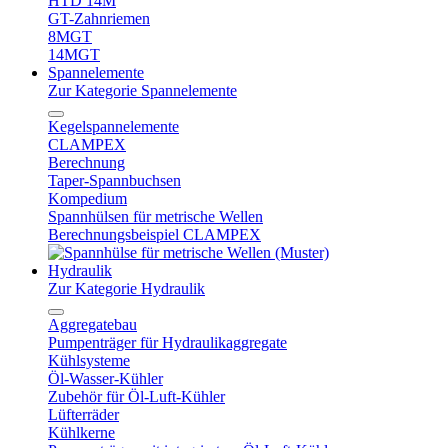
HTD 14M
GT-Zahnriemen
8MGT
14MGT
Spannelemente
Zur Kategorie Spannelemente
Kegelspannelemente
CLAMPEX
Berechnung
Taper-Spannbuchsen
Kompedium
Spannhülsen für metrische Wellen
Berechnungsbeispiel CLAMPEX
Hydraulik
Zur Kategorie Hydraulik
Aggregatebau
Pumpenträger für Hydraulikaggregate
Kühlsysteme
Öl-Wasser-Kühler
Zubehör für Öl-Luft-Kühler
Lüfterräder
Kühlkerne