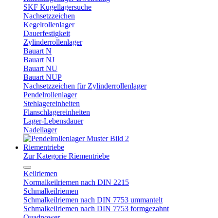
SKF Kugellagersuche
Nachsetzzeichen
Kegelrollenlager
Dauerfestigkeit
Zylinderrollenlager
Bauart N
Bauart NJ
Bauart NU
Bauart NUP
Nachsetzzeichen für Zylinderrollenlager
Pendelrollenlager
Stehlagereinheiten
Flanschlagereinheiten
Lager-Lebensdauer
Nadellager
Riementriebe
Zur Kategorie Riementriebe
Keilriemen
Normalkeilriemen nach DIN 2215
Schmalkeilriemen
Schmalkeilriemen nach DIN 7753 ummantelt
Schmalkeilriemen nach DIN 7753 formgezahnt
Quadpower