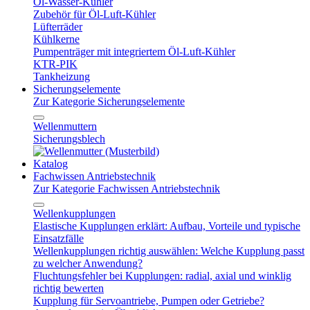
Öl-Wasser-Kühler
Zubehör für Öl-Luft-Kühler
Lüfterräder
Kühlkerne
Pumpenträger mit integriertem Öl-Luft-Kühler
KTR-PIK
Tankheizung
Sicherungselemente
Zur Kategorie Sicherungselemente
Wellenmuttern
Sicherungsblech
Katalog
Fachwissen Antriebstechnik
Zur Kategorie Fachwissen Antriebstechnik
Wellenkupplungen
Elastische Kupplungen erklärt: Aufbau, Vorteile und typische
Einsatzfälle
Wellenkupplungen richtig auswählen: Welche Kupplung passt
zu welcher Anwendung?
Fluchtungsfehler bei Kupplungen: radial, axial und winklig
richtig bewerten
Kupplung für Servoantriebe, Pumpen oder Getriebe?