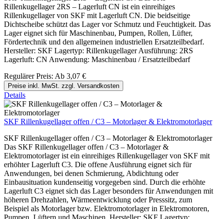
Rillenkugellager 2RS – Lagerluft CN ist ein einreihiges
Rillenkugellager von SKF mit Lagerluft CN. Die beidseitige
Dichtscheibe schützt das Lager vor Schmutz und Feuchtigkeit. Das
Lager eignet sich für Maschinenbau, Pumpen, Rollen, Lüfter,
Fördertechnik und den allgemeinen industriellen Ersatzteilbedarf.
Hersteller: SKF Lagertyp: Rillenkugellager Ausführung: 2RS
Lagerluft: CN Anwendung: Maschinenbau / Ersatzteilbedarf
Regulärer Preis:
Ab
3,07 €
Preise inkl. MwSt. zzgl. Versandkosten
Details
SKF Rillenkugellager offen / C3 – Motorlager & Elektromotorlager
SKF Rillenkugellager offen / C3 – Motorlager & Elektromotorlager
Das SKF Rillenkugellager offen / C3 – Motorlager &
Elektromotorlager ist ein einreihiges Rillenkugellager von SKF mit
erhöhter Lagerluft C3. Die offene Ausführung eignet sich für
Anwendungen, bei denen Schmierung, Abdichtung oder
Einbausituation kundenseitig vorgegeben sind. Durch die erhöhte
Lagerluft C3 eignet sich das Lager besonders für Anwendungen mit
höheren Drehzahlen, Wärmeentwicklung oder Presssitz, zum
Beispiel als Motorlager bzw. Elektromotorlager in Elektromotoren,
Pumpen, Lüftern und Maschinen. Hersteller: SKF Lagertyp: