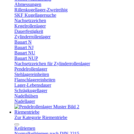
Abmessungen
Rillenkugellager-Zweireihig
SKF Kugellagersuche
Nachsetzzeichen
Kegelrollenlager
Dauerfestigkeit
Zylinderrollenlager
Bauart N
Bauart NJ
Bauart NU
Bauart NUP
Nachsetzzeichen für Zylinderrollenlager
Pendelrollenlager
Stehlagereinheiten
Flanschlagereinheiten
Lager-Lebensdauer
Schrägkugellager
Nadelhülsen
Nadellager
Riementriebe
Zur Kategorie Riementriebe
Keilriemen
Normalkeilriemen nach DIN 2215