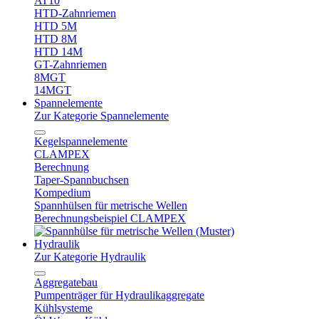
AT10
HTD-Zahnriemen
HTD 5M
HTD 8M
HTD 14M
GT-Zahnriemen
8MGT
14MGT
Spannelemente
Zur Kategorie Spannelemente
Kegelspannelemente
CLAMPEX
Berechnung
Taper-Spannbuchsen
Kompedium
Spannhülsen für metrische Wellen
Berechnungsbeispiel CLAMPEX
Hydraulik
Zur Kategorie Hydraulik
Aggregatebau
Pumpenträger für Hydraulikaggregate
Kühlsysteme