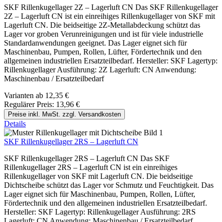
SKF Rillenkugellager 2Z – Lagerluft CN Das SKF Rillenkugellager
2Z – Lagerluft CN ist ein einreihiges Rillenkugellager von SKF mit
Lagerluft CN. Die beidseitige 2Z-Metallabdeckung schützt das
Lager vor groben Verunreinigungen und ist für viele industrielle
Standardanwendungen geeignet. Das Lager eignet sich für
Maschinenbau, Pumpen, Rollen, Lüfter, Fördertechnik und den
allgemeinen industriellen Ersatzteilbedarf. Hersteller: SKF Lagertyp:
Rillenkugellager Ausführung: 2Z Lagerluft: CN Anwendung:
Maschinenbau / Ersatzteilbedarf
Varianten ab
12,35 €
Regulärer Preis:
13,96 €
Preise inkl. MwSt. zzgl. Versandkosten
Details
SKF Rillenkugellager 2RS – Lagerluft CN
SKF Rillenkugellager 2RS – Lagerluft CN Das SKF
Rillenkugellager 2RS – Lagerluft CN ist ein einreihiges
Rillenkugellager von SKF mit Lagerluft CN. Die beidseitige
Dichtscheibe schützt das Lager vor Schmutz und Feuchtigkeit. Das
Lager eignet sich für Maschinenbau, Pumpen, Rollen, Lüfter,
Fördertechnik und den allgemeinen industriellen Ersatzteilbedarf.
Hersteller: SKF Lagertyp: Rillenkugellager Ausführung: 2RS
Lagerluft: CN Anwendung: Maschinenbau / Ersatzteilbedarf