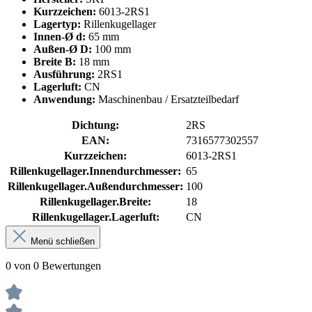
Kurzzeichen:
6013-2RS1
Lagertyp:
Rillenkugellager
Innen-Ø d:
65 mm
Außen-Ø D:
100 mm
Breite B:
18 mm
Ausführung:
2RS1
Lagerluft:
CN
Anwendung:
Maschinenbau / Ersatzteilbedarf
Dichtung:
2RS
EAN:
7316577302557
Kurzzeichen:
6013-2RS1
Rillenkugellager.Innendurchmesser:
65
Rillenkugellager.Außendurchmesser:
100
Rillenkugellager.Breite:
18
Rillenkugellager.Lagerluft:
CN
Menü schließen
0 von 0 Bewertungen