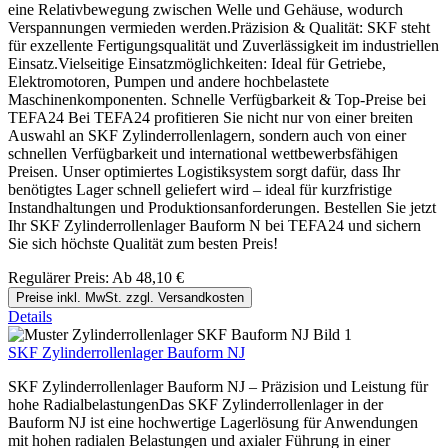
eine Relativbewegung zwischen Welle und Gehäuse, wodurch
Verspannungen vermieden werden.Präzision & Qualität: SKF steht
für exzellente Fertigungsqualität und Zuverlässigkeit im industriellen
Einsatz.Vielseitige Einsatzmöglichkeiten: Ideal für Getriebe,
Elektromotoren, Pumpen und andere hochbelastete
Maschinenkomponenten. Schnelle Verfügbarkeit & Top-Preise bei
TEFA24 Bei TEFA24 profitieren Sie nicht nur von einer breiten
Auswahl an SKF Zylinderrollenlagern, sondern auch von einer
schnellen Verfügbarkeit und international wettbewerbsfähigen
Preisen. Unser optimiertes Logistiksystem sorgt dafür, dass Ihr
benötigtes Lager schnell geliefert wird – ideal für kurzfristige
Instandhaltungen und Produktionsanforderungen. Bestellen Sie jetzt
Ihr SKF Zylinderrollenlager Bauform N bei TEFA24 und sichern
Sie sich höchste Qualität zum besten Preis!
Regulärer Preis:
Ab
48,10 €
Preise inkl. MwSt. zzgl. Versandkosten
Details
SKF Zylinderrollenlager Bauform NJ
SKF Zylinderrollenlager Bauform NJ – Präzision und Leistung für
hohe RadialbelastungenDas SKF Zylinderrollenlager in der
Bauform NJ ist eine hochwertige Lagerlösung für Anwendungen
mit hohen radialen Belastungen und axialer Führung in einer