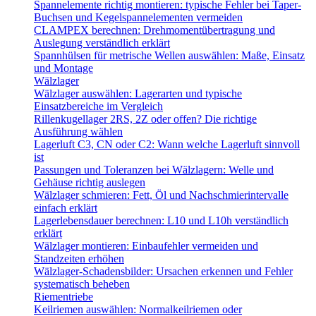
Spannelemente richtig montieren: typische Fehler bei Taper-
Buchsen und Kegelspannelementen vermeiden
CLAMPEX berechnen: Drehmomentübertragung und
Auslegung verständlich erklärt
Spannhülsen für metrische Wellen auswählen: Maße, Einsatz
und Montage
Wälzlager
Wälzlager auswählen: Lagerarten und typische
Einsatzbereiche im Vergleich
Rillenkugellager 2RS, 2Z oder offen? Die richtige
Ausführung wählen
Lagerluft C3, CN oder C2: Wann welche Lagerluft sinnvoll
ist
Passungen und Toleranzen bei Wälzlagern: Welle und
Gehäuse richtig auslegen
Wälzlager schmieren: Fett, Öl und Nachschmierintervalle
einfach erklärt
Lagerlebensdauer berechnen: L10 und L10h verständlich
erklärt
Wälzlager montieren: Einbaufehler vermeiden und
Standzeiten erhöhen
Wälzlager-Schadensbilder: Ursachen erkennen und Fehler
systematisch beheben
Riementriebe
Keilriemen auswählen: Normalkeilriemen oder