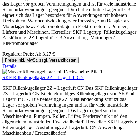
das Lager vor groben Verunreinigungen und ist für viele industrielle
Standardanwendungen geeignet. Durch die erhöhte Lagerluft C3
eignet sich das Lager besonders für Anwendungen mit höheren
Drehzahlen, Wärmeentwicklung oder Presssitz, zum Beispiel als
Motorlager bzw. Elektromotorlager in Elektromotoren, Pumpen,
Lüftern und Maschinen. Hersteller: SKF Lagertyp: Rillenkugellager
Ausführung: 2Z Lagerluft: C3 Anwendung: Motorlager /
Elektromotorlager
Regulärer Preis:
Ab
3,27 €
Preise inkl. MwSt. zzgl. Versandkosten
Details
SKF Rillenkugellager 2Z – Lagerluft CN
SKF Rillenkugellager 2Z – Lagerluft CN Das SKF Rillenkugellager
2Z – Lagerluft CN ist ein einreihiges Rillenkugellager von SKF mit
Lagerluft CN. Die beidseitige 2Z-Metallabdeckung schützt das
Lager vor groben Verunreinigungen und ist für viele industrielle
Standardanwendungen geeignet. Das Lager eignet sich für
Maschinenbau, Pumpen, Rollen, Lüfter, Fördertechnik und den
allgemeinen industriellen Ersatzteilbedarf. Hersteller: SKF Lagertyp:
Rillenkugellager Ausführung: 2Z Lagerluft: CN Anwendung:
Maschinenbau / Ersatzteilbedarf