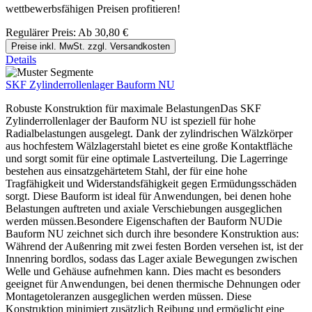
wettbewerbsfähigen Preisen profitieren!
Regulärer Preis:
Ab
30,80 €
Preise inkl. MwSt. zzgl. Versandkosten
Details
SKF Zylinderrollenlager Bauform NU
Robuste Konstruktion für maximale BelastungenDas SKF
Zylinderrollenlager der Bauform NU ist speziell für hohe
Radialbelastungen ausgelegt. Dank der zylindrischen Wälzkörper
aus hochfestem Wälzlagerstahl bietet es eine große Kontaktfläche
und sorgt somit für eine optimale Lastverteilung. Die Lagerringe
bestehen aus einsatzgehärtetem Stahl, der für eine hohe
Tragfähigkeit und Widerstandsfähigkeit gegen Ermüdungsschäden
sorgt. Diese Bauform ist ideal für Anwendungen, bei denen hohe
Belastungen auftreten und axiale Verschiebungen ausgeglichen
werden müssen.Besondere Eigenschaften der Bauform NUDie
Bauform NU zeichnet sich durch ihre besondere Konstruktion aus:
Während der Außenring mit zwei festen Borden versehen ist, ist der
Innenring bordlos, sodass das Lager axiale Bewegungen zwischen
Welle und Gehäuse aufnehmen kann. Dies macht es besonders
geeignet für Anwendungen, bei denen thermische Dehnungen oder
Montagetoleranzen ausgeglichen werden müssen. Diese
Konstruktion minimiert zusätzlich Reibung und ermöglicht eine