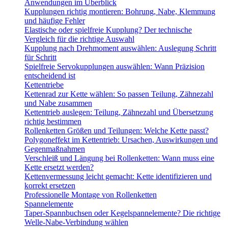
Anwendungen im Überblick
Kupplungen richtig montieren: Bohrung, Nabe, Klemmung
und häufige Fehler
Elastische oder spielfreie Kupplung? Der technische
Vergleich für die richtige Auswahl
Kupplung nach Drehmoment auswählen: Auslegung Schritt
für Schritt
Spielfreie Servokupplungen auswählen: Wann Präzision
entscheidend ist
Kettentriebe
Kettenrad zur Kette wählen: So passen Teilung, Zähnezahl
und Nabe zusammen
Kettentrieb auslegen: Teilung, Zähnezahl und Übersetzung
richtig bestimmen
Rollenketten Größen und Teilungen: Welche Kette passt?
Polygoneffekt im Kettentrieb: Ursachen, Auswirkungen und
Gegenmaßnahmen
Verschleiß und Längung bei Rollenketten: Wann muss eine
Kette ersetzt werden?
Kettenvermessung leicht gemacht: Kette identifizieren und
korrekt ersetzen
Professionelle Montage von Rollenketten
Spannelemente
Taper-Spannbuchsen oder Kegelspannelemente? Die richtige
Welle-Nabe-Verbindung wählen