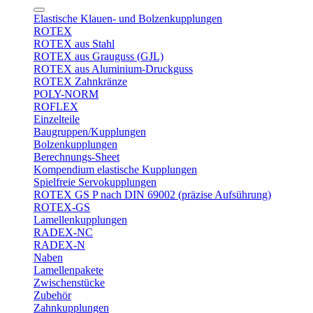
Elastische Klauen- und Bolzenkupplungen
ROTEX
ROTEX aus Stahl
ROTEX aus Grauguss (GJL)
ROTEX aus Aluminium-Druckguss
ROTEX Zahnkränze
POLY-NORM
ROFLEX
Einzelteile
Baugruppen/Kupplungen
Bolzenkupplungen
Berechnungs-Sheet
Kompendium elastische Kupplungen
Spielfreie Servokupplungen
ROTEX GS P nach DIN 69002 (präzise Aufsührung)
ROTEX-GS
Lamellenkupplungen
RADEX-NC
RADEX-N
Naben
Lamellenpakete
Zwischenstücke
Zubehör
Zahnkupplungen