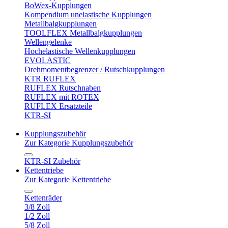
BoWex-Kupplungen
Kompendium unelastische Kupplungen
Metallbalgkupplungen
TOOLFLEX Metallbalgkupplungen
Wellengelenke
Hochelastische Wellenkupplungen
EVOLASTIC
Drehmomentbegrenzer / Rutschkupplungen
KTR RUFLEX
RUFLEX Rutschnaben
RUFLEX mit ROTEX
RUFLEX Ersatzteile
KTR-SI
Kupplungszubehör
Zur Kategorie Kupplungszubehör
KTR-SI Zubehör
Kettentriebe
Zur Kategorie Kettentriebe
Kettenräder
3/8 Zoll
1/2 Zoll
5/8 Zoll