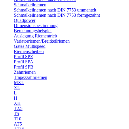
Schmalkeilriemen
Schmalkeilriemen nach DIN 7753 ummantelt
Schmalkeilriemen nach DIN 7753 formgezahnt
Quadpower
Dimensionsbestimmung
Berechnungsbeispiel
Auslegung Riementrieb
Variatorriemen/Breitkeilriemen
Gates Multispeed
Riemenscheiben
Profil SPZ
Profil SPA
Profil SPB
Zahnriemen
Trapezzahnriemen
MXL
XL
L
H
XH
T2.5
T5
T10
AT5