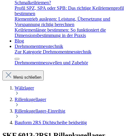
Schmalkeilriemen?
Profil SPZ, SPA oder SPB: Das richtige Keilriemenprofil
bestimmen
Riementrieb auslegen: Leistung, Übersetzung und
Vorspannung richtig berechnen
Keilriemenlänge bestimmen: So funktioniert die
Dimensionsbestimmung in der Praxis
Blog
Drehmomentmesstechnik
Zur Kategorie Drehmomentmesstechnik
Drehmomentmesswellen und Zubehör
Menü schließen
Wälzlager
Rillenkugellager
Rillenkugellager-Einreihig
Bauform 2RS Dichtscheibe beidseitig
SKF 6013-2RS1 Rillenkugellager