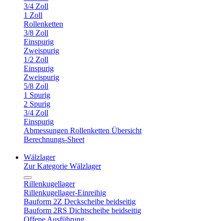
3/4 Zoll
1 Zoll
Rollenketten
3/8 Zoll
Einspurig
Zweispurig
1/2 Zoll
Einspurig
Zweispurig
5/8 Zoll
1 Spurig
2 Spurig
3/4 Zoll
Einspurig
Abmessungen Rollenketten Übersicht
Berechnungs-Sheet
Wälzlager
Zur Kategorie Wälzlager
Rillenkugellager
Rillenkugellager-Einreihig
Bauform 2Z Deckscheibe beidseitig
Bauform 2RS Dichtscheibe beidseitig
Offene Ausführung