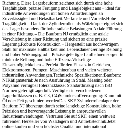
Richtung. Diese Lagerbauform zeichnet sich durch eine hohe
Tragfähigkeit, präzise Fertigung und Langlebigkeit aus – ideal für
industrielle Anwendungen mit hohen Anforderungen an
Zuverlässigkeit und Belastbarkeit.Merkmale und Vorteile:Hohe
Tragfähigkeit – Dank der Zylinderrollen als Wälzkörper eignet sich
das Lager besonders für hohe radiale Belastungen.Axiale Führung
in einer Richtung – Die Bauform NJ ermöglicht eine axiale
Verschiebung in einer Richtung und sichert so eine präzise
Lagerung.Robuste Konstruktion – Hergestellt aus hochwertigem
Stahl für maximale Haltbarkeit und Lebensdauer.Geringe Reibung
und hoher Wirkungsgrad – Präzise gefertigte Laufbahnen sorgen für
minimale Reibung und hohe Effizienz.Vielseitige
Einsatzmöglichkeiten – Perfekt für den Einsatz in Getrieben,
Elektromotoren, Pumpen, Maschinenbau und vielen weiteren
industriellen Anwendungen.Technische Spezifikationen:Bauform:
NJKäfigmaterial: Je nach Ausführung in Stahl, Messing oder
Polyamid verfügbarToleranzklasse: Standardmäßig nach ISO-
Normen gefertigtLagerluft: Verfügbar in verschiedenen
Lagerluftklassen (z. B. C3, C4)Schmierstoffversorgung: Kann mit
Öl oder Fett geschmiert werdenDas SKF Zylinderrollenlager der
Bauform NJ überzeugt durch seine langlebige Konstruktion, hohe
Präzision und hervorragende Leistung in anspruchsvollen
Industrieanwendungen. Vertrauen Sie auf SKF, einen weltweit
führenden Hersteller von Wälzlagern und Antriebstechnik.Jetzt
online kaufen und von höchster Qualität und international