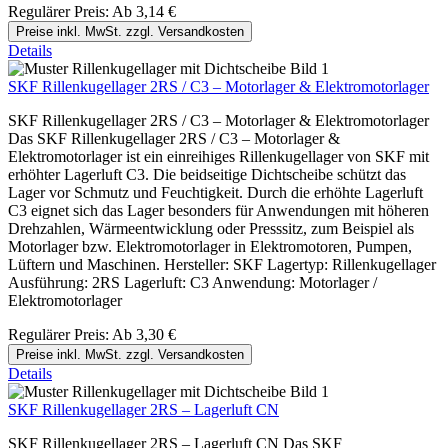
Regulärer Preis:
Ab
3,14 €
Preise inkl. MwSt. zzgl. Versandkosten
Details
SKF Rillenkugellager 2RS / C3 – Motorlager & Elektromotorlager
SKF Rillenkugellager 2RS / C3 – Motorlager & Elektromotorlager
Das SKF Rillenkugellager 2RS / C3 – Motorlager &
Elektromotorlager ist ein einreihiges Rillenkugellager von SKF mit
erhöhter Lagerluft C3. Die beidseitige Dichtscheibe schützt das
Lager vor Schmutz und Feuchtigkeit. Durch die erhöhte Lagerluft
C3 eignet sich das Lager besonders für Anwendungen mit höheren
Drehzahlen, Wärmeentwicklung oder Presssitz, zum Beispiel als
Motorlager bzw. Elektromotorlager in Elektromotoren, Pumpen,
Lüftern und Maschinen. Hersteller: SKF Lagertyp: Rillenkugellager
Ausführung: 2RS Lagerluft: C3 Anwendung: Motorlager /
Elektromotorlager
Regulärer Preis:
Ab
3,30 €
Preise inkl. MwSt. zzgl. Versandkosten
Details
SKF Rillenkugellager 2RS – Lagerluft CN
SKF Rillenkugellager 2RS – Lagerluft CN Das SKF