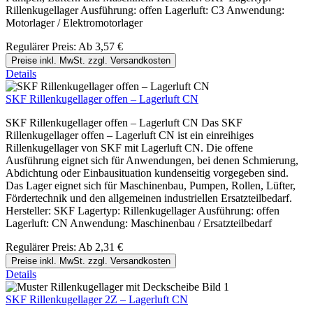
Rillenkugellager Ausführung: offen Lagerluft: C3 Anwendung:
Motorlager / Elektromotorlager
Regulärer Preis:
Ab
3,57 €
Preise inkl. MwSt. zzgl. Versandkosten
Details
SKF Rillenkugellager offen – Lagerluft CN
SKF Rillenkugellager offen – Lagerluft CN Das SKF
Rillenkugellager offen – Lagerluft CN ist ein einreihiges
Rillenkugellager von SKF mit Lagerluft CN. Die offene
Ausführung eignet sich für Anwendungen, bei denen Schmierung,
Abdichtung oder Einbausituation kundenseitig vorgegeben sind.
Das Lager eignet sich für Maschinenbau, Pumpen, Rollen, Lüfter,
Fördertechnik und den allgemeinen industriellen Ersatzteilbedarf.
Hersteller: SKF Lagertyp: Rillenkugellager Ausführung: offen
Lagerluft: CN Anwendung: Maschinenbau / Ersatzteilbedarf
Regulärer Preis:
Ab
2,31 €
Preise inkl. MwSt. zzgl. Versandkosten
Details
SKF Rillenkugellager 2Z – Lagerluft CN