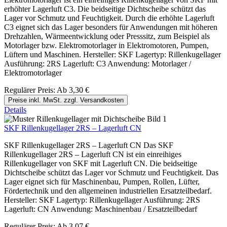
erhöhter Lagerluft C3. Die beidseitige Dichtscheibe schützt das
Lager vor Schmutz und Feuchtigkeit. Durch die erhöhte Lagerluft
C3 eignet sich das Lager besonders für Anwendungen mit höheren
Drehzahlen, Wärmeentwicklung oder Presssitz, zum Beispiel als
Motorlager bzw. Elektromotorlager in Elektromotoren, Pumpen,
Lüftern und Maschinen. Hersteller: SKF Lagertyp: Rillenkugellager
Ausführung: 2RS Lagerluft: C3 Anwendung: Motorlager /
Elektromotorlager
Regulärer Preis:
Ab
3,30 €
Preise inkl. MwSt. zzgl. Versandkosten
Details
SKF Rillenkugellager 2RS – Lagerluft CN
SKF Rillenkugellager 2RS – Lagerluft CN Das SKF
Rillenkugellager 2RS – Lagerluft CN ist ein einreihiges
Rillenkugellager von SKF mit Lagerluft CN. Die beidseitige
Dichtscheibe schützt das Lager vor Schmutz und Feuchtigkeit. Das
Lager eignet sich für Maschinenbau, Pumpen, Rollen, Lüfter,
Fördertechnik und den allgemeinen industriellen Ersatzteilbedarf.
Hersteller: SKF Lagertyp: Rillenkugellager Ausführung: 2RS
Lagerluft: CN Anwendung: Maschinenbau / Ersatzteilbedarf
Regulärer Preis:
Ab
3,07 €