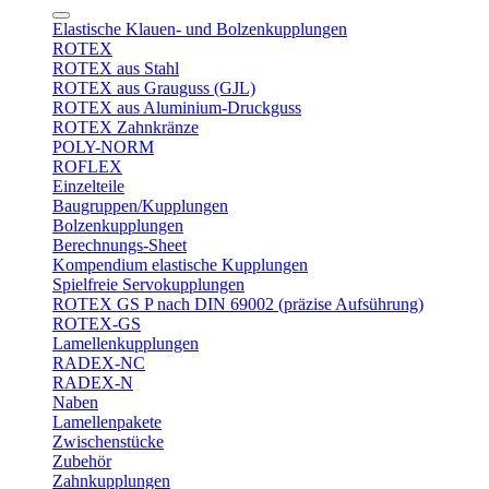
Elastische Klauen- und Bolzenkupplungen
ROTEX
ROTEX aus Stahl
ROTEX aus Grauguss (GJL)
ROTEX aus Aluminium-Druckguss
ROTEX Zahnkränze
POLY-NORM
ROFLEX
Einzelteile
Baugruppen/Kupplungen
Bolzenkupplungen
Berechnungs-Sheet
Kompendium elastische Kupplungen
Spielfreie Servokupplungen
ROTEX GS P nach DIN 69002 (präzise Aufsührung)
ROTEX-GS
Lamellenkupplungen
RADEX-NC
RADEX-N
Naben
Lamellenpakete
Zwischenstücke
Zubehör
Zahnkupplungen