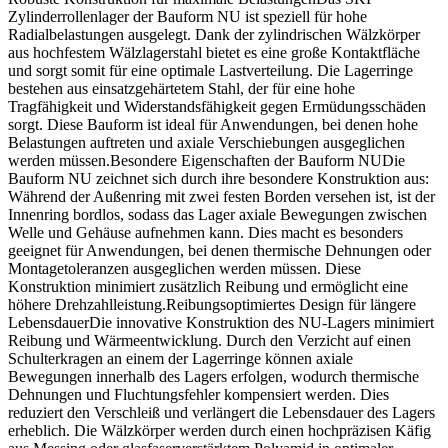
Zylinderrollenlager der Bauform NU ist speziell für hohe
Radialbelastungen ausgelegt. Dank der zylindrischen Wälzkörper
aus hochfestem Wälzlagerstahl bietet es eine große Kontaktfläche
und sorgt somit für eine optimale Lastverteilung. Die Lagerringe
bestehen aus einsatzgehärtetem Stahl, der für eine hohe
Tragfähigkeit und Widerstandsfähigkeit gegen Ermüdungsschäden
sorgt. Diese Bauform ist ideal für Anwendungen, bei denen hohe
Belastungen auftreten und axiale Verschiebungen ausgeglichen
werden müssen.Besondere Eigenschaften der Bauform NUDie
Bauform NU zeichnet sich durch ihre besondere Konstruktion aus:
Während der Außenring mit zwei festen Borden versehen ist, ist der
Innenring bordlos, sodass das Lager axiale Bewegungen zwischen
Welle und Gehäuse aufnehmen kann. Dies macht es besonders
geeignet für Anwendungen, bei denen thermische Dehnungen oder
Montagetoleranzen ausgeglichen werden müssen. Diese
Konstruktion minimiert zusätzlich Reibung und ermöglicht eine
höhere Drehzahlleistung.Reibungsoptimiertes Design für längere
LebensdauerDie innovative Konstruktion des NU-Lagers minimiert
Reibung und Wärmeentwicklung. Durch den Verzicht auf einen
Schulterkragen an einem der Lagerringe können axiale
Bewegungen innerhalb des Lagers erfolgen, wodurch thermische
Dehnungen und Fluchtungsfehler kompensiert werden. Dies
reduziert den Verschleiß und verlängert die Lebensdauer des Lagers
erheblich. Die Wälzkörper werden durch einen hochpräzisen Käfig