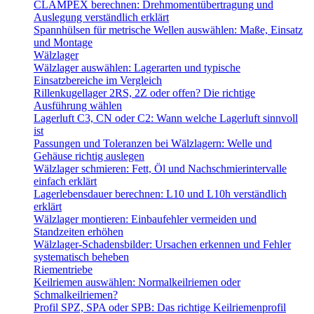
CLAMPEX berechnen: Drehmomentübertragung und
Auslegung verständlich erklärt
Spannhülsen für metrische Wellen auswählen: Maße, Einsatz
und Montage
Wälzlager
Wälzlager auswählen: Lagerarten und typische
Einsatzbereiche im Vergleich
Rillenkugellager 2RS, 2Z oder offen? Die richtige
Ausführung wählen
Lagerluft C3, CN oder C2: Wann welche Lagerluft sinnvoll
ist
Passungen und Toleranzen bei Wälzlagern: Welle und
Gehäuse richtig auslegen
Wälzlager schmieren: Fett, Öl und Nachschmierintervalle
einfach erklärt
Lagerlebensdauer berechnen: L10 und L10h verständlich
erklärt
Wälzlager montieren: Einbaufehler vermeiden und
Standzeiten erhöhen
Wälzlager-Schadensbilder: Ursachen erkennen und Fehler
systematisch beheben
Riementriebe
Keilriemen auswählen: Normalkeilriemen oder
Schmalkeilriemen?
Profil SPZ, SPA oder SPB: Das richtige Keilriemenprofil