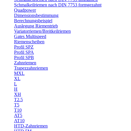
Schmalkeilriemen nach DIN 7753 formgezahnt
Quadpower
Dimensionsbestimmung
Berechnungsbeispiel
Auslegung Riementrieb
Variatorriemen/Breitkeilriemen
Gates Multispeed
Riemenscheiben
Profil SPZ
Profil SPA
Profil SPB
Zahnriemen
Trapezzahnriemen
MXL
XL
L
H
XH
T2.5
T5
T10
AT5
AT10
HTD-Zahnriemen