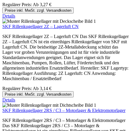
Regulärer Preis:
Ab
3,27 €
Preise inkl. MwSt. zzgl. Versandkosten
Details
SKF Rillenkugellager 2Z – Lagerluft CN
SKF Rillenkugellager 2Z – Lagerluft CN Das SKF Rillenkugellager
2Z – Lagerluft CN ist ein einreihiges Rillenkugellager von SKF mit
Lagerluft CN. Die beidseitige 2Z-Metallabdeckung schützt das
Lager vor groben Verunreinigungen und ist für viele industrielle
Standardanwendungen geeignet. Das Lager eignet sich für
Maschinenbau, Pumpen, Rollen, Lüfter, Fördertechnik und den
allgemeinen industriellen Ersatzteilbedarf. Hersteller: SKF Lagertyp:
Rillenkugellager Ausführung: 2Z Lagerluft: CN Anwendung:
Maschinenbau / Ersatzteilbedarf
Regulärer Preis:
Ab
3,14 €
Preise inkl. MwSt. zzgl. Versandkosten
Details
SKF Rillenkugellager 2RS / C3 – Motorlager & Elektromotorlager
SKF Rillenkugellager 2RS / C3 – Motorlager & Elektromotorlager
Das SKF Rillenkugellager 2RS / C3 – Motorlager &
Elektromotorlager ist ein einreihiges Rillenkugellager von SKF mit