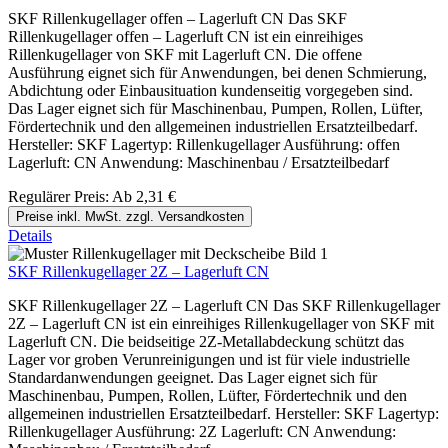
SKF Rillenkugellager offen – Lagerluft CN Das SKF
Rillenkugellager offen – Lagerluft CN ist ein einreihiges
Rillenkugellager von SKF mit Lagerluft CN. Die offene
Ausführung eignet sich für Anwendungen, bei denen Schmierung,
Abdichtung oder Einbausituation kundenseitig vorgegeben sind.
Das Lager eignet sich für Maschinenbau, Pumpen, Rollen, Lüfter,
Fördertechnik und den allgemeinen industriellen Ersatzteilbedarf.
Hersteller: SKF Lagertyp: Rillenkugellager Ausführung: offen
Lagerluft: CN Anwendung: Maschinenbau / Ersatzteilbedarf
Regulärer Preis:
Ab
2,31 €
Preise inkl. MwSt. zzgl. Versandkosten
Details
SKF Rillenkugellager 2Z – Lagerluft CN
SKF Rillenkugellager 2Z – Lagerluft CN Das SKF Rillenkugellager
2Z – Lagerluft CN ist ein einreihiges Rillenkugellager von SKF mit
Lagerluft CN. Die beidseitige 2Z-Metallabdeckung schützt das
Lager vor groben Verunreinigungen und ist für viele industrielle
Standardanwendungen geeignet. Das Lager eignet sich für
Maschinenbau, Pumpen, Rollen, Lüfter, Fördertechnik und den
allgemeinen industriellen Ersatzteilbedarf. Hersteller: SKF Lagertyp:
Rillenkugellager Ausführung: 2Z Lagerluft: CN Anwendung: