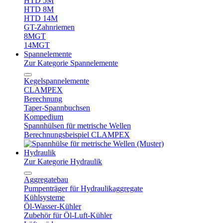
HTD 5M
HTD 8M
HTD 14M
GT-Zahnriemen
8MGT
14MGT
Spannelemente
Zur Kategorie Spannelemente
Kegelspannelemente
CLAMPEX
Berechnung
Taper-Spannbuchsen
Kompedium
Spannhülsen für metrische Wellen
Berechnungsbeispiel CLAMPEX
Hydraulik
Zur Kategorie Hydraulik
Aggregatebau
Pumpenträger für Hydraulikaggregate
Kühlsysteme
Öl-Wasser-Kühler
Zubehör für Öl-Luft-Kühler