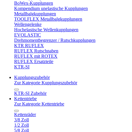
BoWex-Kupplungen
Kompendium unelastische Kupplungen
Metallbalgkupplungen
TOOLFLEX Metallbalgkupplungen
Wellengelenke
Hochelastische Wellenkupplungen
EVOLASTIC
Drehmomentbegrenzer / Rutschkupplungen
KTR RUFLEX
RUFLEX Rutschnaben
RUFLEX mit ROTEX
RUFLEX Ersatzteile
KTR-SI
Kupplungszubehör
Zur Kategorie Kupplungszubehör
KTR-SI Zubehör
Kettentriebe
Zur Kategorie Kettentriebe
Kettenräder
3/8 Zoll
1/2 Zoll
5/8 Zoll