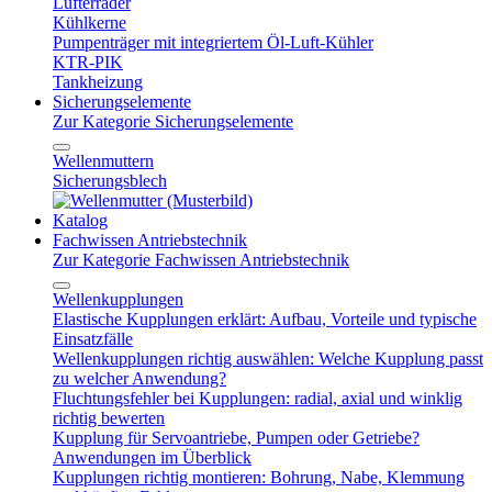
Lüfterräder
Kühlkerne
Pumpenträger mit integriertem Öl-Luft-Kühler
KTR-PIK
Tankheizung
Sicherungselemente
Zur Kategorie Sicherungselemente
Wellenmuttern
Sicherungsblech
Katalog
Fachwissen Antriebstechnik
Zur Kategorie Fachwissen Antriebstechnik
Wellenkupplungen
Elastische Kupplungen erklärt: Aufbau, Vorteile und typische
Einsatzfälle
Wellenkupplungen richtig auswählen: Welche Kupplung passt
zu welcher Anwendung?
Fluchtungsfehler bei Kupplungen: radial, axial und winklig
richtig bewerten
Kupplung für Servoantriebe, Pumpen oder Getriebe?
Anwendungen im Überblick
Kupplungen richtig montieren: Bohrung, Nabe, Klemmung