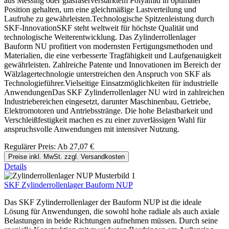
aus Messing oder glasfaserverstärktem Polyamid in optimaler
Position gehalten, um eine gleichmäßige Lastverteilung und
Laufruhe zu gewährleisten.Technologische Spitzenleistung durch
SKF-InnovationSKF steht weltweit für höchste Qualität und
technologische Weiterentwicklung. Das Zylinderrollenlager
Bauform NU profitiert von modernsten Fertigungsmethoden und
Materialien, die eine verbesserte Tragfähigkeit und Laufgenauigkeit
gewährleisten. Zahlreiche Patente und Innovationen im Bereich der
Wälzlagertechnologie unterstreichen den Anspruch von SKF als
Technologieführer.Vielseitige Einsatzmöglichkeiten für industrielle
AnwendungenDas SKF Zylinderrollenlager NU wird in zahlreichen
Industriebereichen eingesetzt, darunter Maschinenbau, Getriebe,
Elektromotoren und Antriebsstränge. Die hohe Belastbarkeit und
Verschleißfestigkeit machen es zu einer zuverlässigen Wahl für
anspruchsvolle Anwendungen mit intensiver Nutzung.
Regulärer Preis:
Ab
27,07 €
Preise inkl. MwSt. zzgl. Versandkosten
Details
SKF Zylinderrollenlager Bauform NUP
Das SKF Zylinderrollenlager der Bauform NUP ist die ideale
Lösung für Anwendungen, die sowohl hohe radiale als auch axiale
Belastungen in beide Richtungen aufnehmen müssen. Durch seine