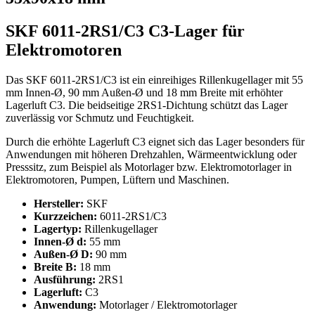
SKF 6011-2RS1/C3 C3-Lager für
Elektromotoren
Das SKF 6011-2RS1/C3 ist ein einreihiges Rillenkugellager mit 55
mm Innen-Ø, 90 mm Außen-Ø und 18 mm Breite mit erhöhter
Lagerluft C3. Die beidseitige 2RS1-Dichtung schützt das Lager
zuverlässig vor Schmutz und Feuchtigkeit.
Durch die erhöhte Lagerluft C3 eignet sich das Lager besonders für
Anwendungen mit höheren Drehzahlen, Wärmeentwicklung oder
Presssitz, zum Beispiel als Motorlager bzw. Elektromotorlager in
Elektromotoren, Pumpen, Lüftern und Maschinen.
Hersteller:
SKF
Kurzzeichen:
6011-2RS1/C3
Lagertyp:
Rillenkugellager
Innen-Ø d:
55 mm
Außen-Ø D:
90 mm
Breite B:
18 mm
Ausführung:
2RS1
Lagerluft:
C3
Anwendung:
Motorlager / Elektromotorlager