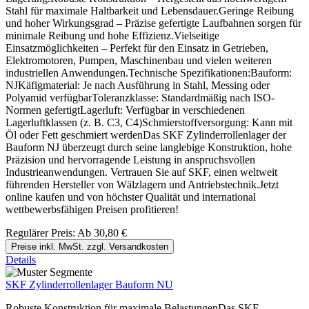
Stahl für maximale Haltbarkeit und Lebensdauer.Geringe Reibung
und hoher Wirkungsgrad – Präzise gefertigte Laufbahnen sorgen für
minimale Reibung und hohe Effizienz.Vielseitige
Einsatzmöglichkeiten – Perfekt für den Einsatz in Getrieben,
Elektromotoren, Pumpen, Maschinenbau und vielen weiteren
industriellen Anwendungen.Technische Spezifikationen:Bauform:
NJKäfigmaterial: Je nach Ausführung in Stahl, Messing oder
Polyamid verfügbarToleranzklasse: Standardmäßig nach ISO-
Normen gefertigtLagerluft: Verfügbar in verschiedenen
Lagerluftklassen (z. B. C3, C4)Schmierstoffversorgung: Kann mit
Öl oder Fett geschmiert werdenDas SKF Zylinderrollenlager der
Bauform NJ überzeugt durch seine langlebige Konstruktion, hohe
Präzision und hervorragende Leistung in anspruchsvollen
Industrieanwendungen. Vertrauen Sie auf SKF, einen weltweit
führenden Hersteller von Wälzlagern und Antriebstechnik.Jetzt
online kaufen und von höchster Qualität und international
wettbewerbsfähigen Preisen profitieren!
Regulärer Preis:
Ab
30,80 €
Preise inkl. MwSt. zzgl. Versandkosten
Details
SKF Zylinderrollenlager Bauform NU
Robuste Konstruktion für maximale BelastungenDas SKF