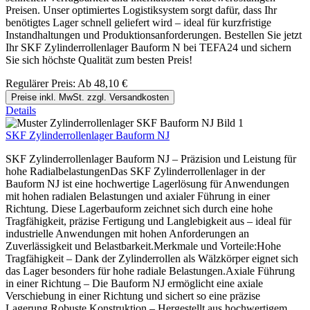
Preisen. Unser optimiertes Logistiksystem sorgt dafür, dass Ihr
benötigtes Lager schnell geliefert wird – ideal für kurzfristige
Instandhaltungen und Produktionsanforderungen. Bestellen Sie jetzt
Ihr SKF Zylinderrollenlager Bauform N bei TEFA24 und sichern
Sie sich höchste Qualität zum besten Preis!
Regulärer Preis:
Ab
48,10 €
Preise inkl. MwSt. zzgl. Versandkosten
Details
SKF Zylinderrollenlager Bauform NJ
SKF Zylinderrollenlager Bauform NJ – Präzision und Leistung für
hohe RadialbelastungenDas SKF Zylinderrollenlager in der
Bauform NJ ist eine hochwertige Lagerlösung für Anwendungen
mit hohen radialen Belastungen und axialer Führung in einer
Richtung. Diese Lagerbauform zeichnet sich durch eine hohe
Tragfähigkeit, präzise Fertigung und Langlebigkeit aus – ideal für
industrielle Anwendungen mit hohen Anforderungen an
Zuverlässigkeit und Belastbarkeit.Merkmale und Vorteile:Hohe
Tragfähigkeit – Dank der Zylinderrollen als Wälzkörper eignet sich
das Lager besonders für hohe radiale Belastungen.Axiale Führung
in einer Richtung – Die Bauform NJ ermöglicht eine axiale
Verschiebung in einer Richtung und sichert so eine präzise
Lagerung.Robuste Konstruktion – Hergestellt aus hochwertigem