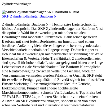
Zylinderrollenlager
SKF Zylinderrollenlager Bauform N
Zylinderrollenlager Bauform N – Hochpräzise Lagertechnik für
höchste Ansprüche Das SKF Zylinderrollenlager der Bauform N ist
die optimale Wahl für Anwendungen mit hohen radialen
Belastungen und moderaten Drehzahlen. Dank seiner speziellen
Bauform mit zwei festen Bordringen am Innenring und einem
bordlosen Außenring bietet dieses Lager eine hervorragende axiale
Verschiebbarkeit innerhalb der Lagerpassung. Dadurch eignet es
sich ideal für Anwendungen mit thermischer Ausdehnung der Welle.
Eigenschaften & Vorteile: Hohe Tragfähigkeit: Zylinderrollenlager
sind speziell für hohe radiale Lasten ausgelegt und bieten eine lange
Lebensdauer.Axiale Verschiebbarkeit: Die Bauform N ermöglicht
eine Relativbewegung zwischen Welle und Gehäuse, wodurch
Verspannungen vermieden werden.Präzision & Qualität: SKF steht
für exzellente Fertigungsqualität und Zuverlässigkeit im industriellen
Einsatz.Vielseitige Einsatzmöglichkeiten: Ideal für Getriebe,
Elektromotoren, Pumpen und andere hochbelastete
Maschinenkomponenten. Schnelle Verfügbarkeit & Top-Preise bei
TEFA24 Bei TEFA24 profitieren Sie nicht nur von einer breiten
Auswahl an SKF Zylinderrollenlagern, sondern auch von einer
schnellen Verfügbarkeit und international wettbewerbsfähigen