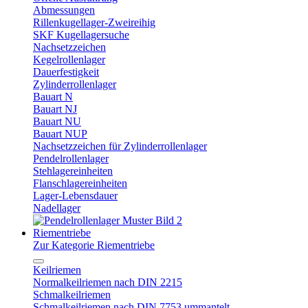
Abmessungen
Rillenkugellager-Zweireihig
SKF Kugellagersuche
Nachsetzzeichen
Kegelrollenlager
Dauerfestigkeit
Zylinderrollenlager
Bauart N
Bauart NJ
Bauart NU
Bauart NUP
Nachsetzzeichen für Zylinderrollenlager
Pendelrollenlager
Stehlagereinheiten
Flanschlagereinheiten
Lager-Lebensdauer
Nadellager
Riementriebe
Zur Kategorie Riementriebe
Keilriemen
Normalkeilriemen nach DIN 2215
Schmalkeilriemen
Schmalkeilriemen nach DIN 7753 ummantelt