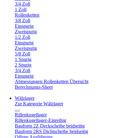
3/4 Zoll
1 Zoll
Rollenketten
3/8 Zoll
Einspurig
Zweispurig
1/2 Zoll
Einspurig
Zweispurig
5/8 Zoll
1 Spurig
2 Spurig
3/4 Zoll
Einspurig
Abmessungen Rollenketten Übersicht
Berechnungs-Sheet
Wälzlager
Zur Kategorie Wälzlager
Rillenkugellager
Rillenkugellager-Einreihig
Bauform 2Z Deckscheibe beidseitig
Bauform 2RS Dichtscheibe beidseitig
Offene Ausführung