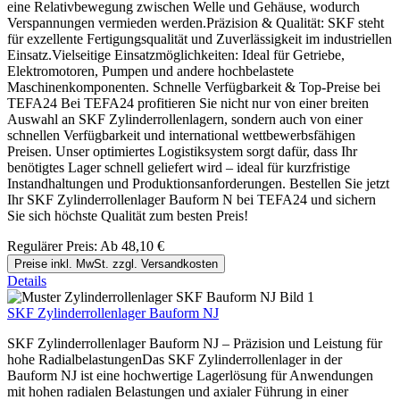
eine Relativbewegung zwischen Welle und Gehäuse, wodurch
Verspannungen vermieden werden.Präzision & Qualität: SKF steht
für exzellente Fertigungsqualität und Zuverlässigkeit im industriellen
Einsatz.Vielseitige Einsatzmöglichkeiten: Ideal für Getriebe,
Elektromotoren, Pumpen und andere hochbelastete
Maschinenkomponenten. Schnelle Verfügbarkeit & Top-Preise bei
TEFA24 Bei TEFA24 profitieren Sie nicht nur von einer breiten
Auswahl an SKF Zylinderrollenlagern, sondern auch von einer
schnellen Verfügbarkeit und international wettbewerbsfähigen
Preisen. Unser optimiertes Logistiksystem sorgt dafür, dass Ihr
benötigtes Lager schnell geliefert wird – ideal für kurzfristige
Instandhaltungen und Produktionsanforderungen. Bestellen Sie jetzt
Ihr SKF Zylinderrollenlager Bauform N bei TEFA24 und sichern
Sie sich höchste Qualität zum besten Preis!
Regulärer Preis:
Ab
48,10 €
Preise inkl. MwSt. zzgl. Versandkosten
Details
SKF Zylinderrollenlager Bauform NJ
SKF Zylinderrollenlager Bauform NJ – Präzision und Leistung für
hohe RadialbelastungenDas SKF Zylinderrollenlager in der
Bauform NJ ist eine hochwertige Lagerlösung für Anwendungen
mit hohen radialen Belastungen und axialer Führung in einer