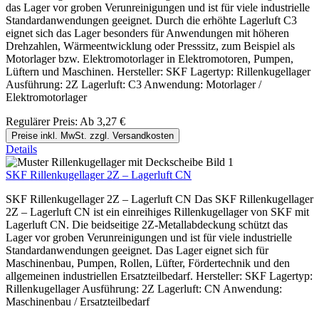
das Lager vor groben Verunreinigungen und ist für viele industrielle
Standardanwendungen geeignet. Durch die erhöhte Lagerluft C3
eignet sich das Lager besonders für Anwendungen mit höheren
Drehzahlen, Wärmeentwicklung oder Presssitz, zum Beispiel als
Motorlager bzw. Elektromotorlager in Elektromotoren, Pumpen,
Lüftern und Maschinen. Hersteller: SKF Lagertyp: Rillenkugellager
Ausführung: 2Z Lagerluft: C3 Anwendung: Motorlager /
Elektromotorlager
Regulärer Preis:
Ab
3,27 €
Preise inkl. MwSt. zzgl. Versandkosten
Details
SKF Rillenkugellager 2Z – Lagerluft CN
SKF Rillenkugellager 2Z – Lagerluft CN Das SKF Rillenkugellager
2Z – Lagerluft CN ist ein einreihiges Rillenkugellager von SKF mit
Lagerluft CN. Die beidseitige 2Z-Metallabdeckung schützt das
Lager vor groben Verunreinigungen und ist für viele industrielle
Standardanwendungen geeignet. Das Lager eignet sich für
Maschinenbau, Pumpen, Rollen, Lüfter, Fördertechnik und den
allgemeinen industriellen Ersatzteilbedarf. Hersteller: SKF Lagertyp:
Rillenkugellager Ausführung: 2Z Lagerluft: CN Anwendung:
Maschinenbau / Ersatzteilbedarf