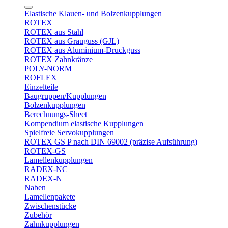
Elastische Klauen- und Bolzenkupplungen
ROTEX
ROTEX aus Stahl
ROTEX aus Grauguss (GJL)
ROTEX aus Aluminium-Druckguss
ROTEX Zahnkränze
POLY-NORM
ROFLEX
Einzelteile
Baugruppen/Kupplungen
Bolzenkupplungen
Berechnungs-Sheet
Kompendium elastische Kupplungen
Spielfreie Servokupplungen
ROTEX GS P nach DIN 69002 (präzise Aufsührung)
ROTEX-GS
Lamellenkupplungen
RADEX-NC
RADEX-N
Naben
Lamellenpakete
Zwischenstücke
Zubehör
Zahnkupplungen