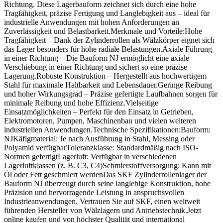
Richtung. Diese Lagerbauform zeichnet sich durch eine hohe
Tragfähigkeit, präzise Fertigung und Langlebigkeit aus – ideal für
industrielle Anwendungen mit hohen Anforderungen an
Zuverlässigkeit und Belastbarkeit.Merkmale und Vorteile:Hohe
Tragfähigkeit – Dank der Zylinderrollen als Wälzkörper eignet sich
das Lager besonders für hohe radiale Belastungen.Axiale Führung
in einer Richtung – Die Bauform NJ ermöglicht eine axiale
Verschiebung in einer Richtung und sichert so eine präzise
Lagerung.Robuste Konstruktion – Hergestellt aus hochwertigem
Stahl für maximale Haltbarkeit und Lebensdauer.Geringe Reibung
und hoher Wirkungsgrad – Präzise gefertigte Laufbahnen sorgen für
minimale Reibung und hohe Effizienz.Vielseitige
Einsatzmöglichkeiten – Perfekt für den Einsatz in Getrieben,
Elektromotoren, Pumpen, Maschinenbau und vielen weiteren
industriellen Anwendungen.Technische Spezifikationen:Bauform:
NJKäfigmaterial: Je nach Ausführung in Stahl, Messing oder
Polyamid verfügbarToleranzklasse: Standardmäßig nach ISO-
Normen gefertigtLagerluft: Verfügbar in verschiedenen
Lagerluftklassen (z. B. C3, C4)Schmierstoffversorgung: Kann mit
Öl oder Fett geschmiert werdenDas SKF Zylinderrollenlager der
Bauform NJ überzeugt durch seine langlebige Konstruktion, hohe
Präzision und hervorragende Leistung in anspruchsvollen
Industrieanwendungen. Vertrauen Sie auf SKF, einen weltweit
führenden Hersteller von Wälzlagern und Antriebstechnik.Jetzt
online kaufen und von höchster Qualität und international