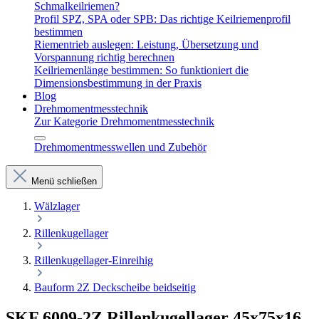
Schmalkeilriemen?
Profil SPZ, SPA oder SPB: Das richtige Keilriemenprofil
bestimmen
Riementrieb auslegen: Leistung, Übersetzung und
Vorspannung richtig berechnen
Keilriemenlänge bestimmen: So funktioniert die
Dimensionsbestimmung in der Praxis
Blog
Drehmomentmesstechnik
Zur Kategorie Drehmomentmesstechnik
Drehmomentmesswellen und Zubehör
Menü schließen
Wälzlager
Rillenkugellager
Rillenkugellager-Einreihig
Bauform 2Z Deckscheibe beidseitig
SKF 6009-2Z Rillenkugellager 45x75x16