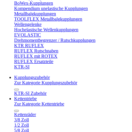
BoWex-Kupplungen
Kompendium unelastische Kupplungen
Metallbalgkupplungen
TOOLFLEX Metallbalgkupplungen
Wellengelenke
Hochelastische Wellenkupplungen
EVOLASTIC
Drehmomentbegrenzer / Rutschkupplungen
KTR RUFLEX
RUFLEX Rutschnaben
RUFLEX mit ROTEX
RUFLEX Ersatzteile
KTR-SI
Kupplungszubehör
Zur Kategorie Kupplungszubehör
KTR-SI Zubehör
Kettentriebe
Zur Kategorie Kettentriebe
Kettenräder
3/8 Zoll
1/2 Zoll
5/8 Zoll