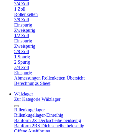
3/4 Zoll
1 Zoll
Rollenketten
3/8 Zoll
Einspurig
Zweispurig
1/2 Zoll
Einspurig
Zweispurig
5/8 Zoll
1 Spurig
2 Spurig
3/4 Zoll
Einspurig
Abmessungen Rollenketten Übersicht
Berechnungs-Sheet
Wälzlager
Zur Kategorie Wälzlager
Rillenkugellager
Rillenkugellager-Einreihig
Bauform 2Z Deckscheibe beidseitig
Bauform 2RS Dichtscheibe beidseitig
Offene Ausführung