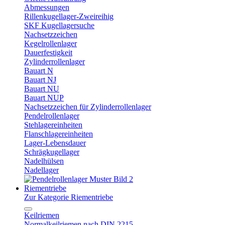
Abmessungen
Rillenkugellager-Zweireihig
SKF Kugellagersuche
Nachsetzzeichen
Kegelrollenlager
Dauerfestigkeit
Zylinderrollenlager
Bauart N
Bauart NJ
Bauart NU
Bauart NUP
Nachsetzzeichen für Zylinderrollenlager
Pendelrollenlager
Stehlagereinheiten
Flanschlagereinheiten
Lager-Lebensdauer
Schrägkugellager
Nadelhülsen
Nadellager
Riementriebe
Zur Kategorie Riementriebe
Keilriemen
Normalkeilriemen nach DIN 2215