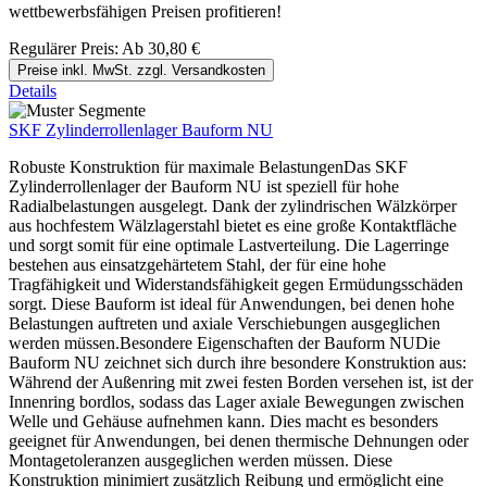
wettbewerbsfähigen Preisen profitieren!
Regulärer Preis:
Ab
30,80 €
Preise inkl. MwSt. zzgl. Versandkosten
Details
SKF Zylinderrollenlager Bauform NU
Robuste Konstruktion für maximale BelastungenDas SKF
Zylinderrollenlager der Bauform NU ist speziell für hohe
Radialbelastungen ausgelegt. Dank der zylindrischen Wälzkörper
aus hochfestem Wälzlagerstahl bietet es eine große Kontaktfläche
und sorgt somit für eine optimale Lastverteilung. Die Lagerringe
bestehen aus einsatzgehärtetem Stahl, der für eine hohe
Tragfähigkeit und Widerstandsfähigkeit gegen Ermüdungsschäden
sorgt. Diese Bauform ist ideal für Anwendungen, bei denen hohe
Belastungen auftreten und axiale Verschiebungen ausgeglichen
werden müssen.Besondere Eigenschaften der Bauform NUDie
Bauform NU zeichnet sich durch ihre besondere Konstruktion aus:
Während der Außenring mit zwei festen Borden versehen ist, ist der
Innenring bordlos, sodass das Lager axiale Bewegungen zwischen
Welle und Gehäuse aufnehmen kann. Dies macht es besonders
geeignet für Anwendungen, bei denen thermische Dehnungen oder
Montagetoleranzen ausgeglichen werden müssen. Diese
Konstruktion minimiert zusätzlich Reibung und ermöglicht eine