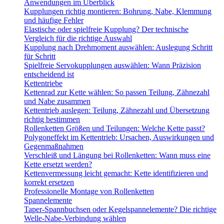
Anwendungen im Überblick
Kupplungen richtig montieren: Bohrung, Nabe, Klemmung
und häufige Fehler
Elastische oder spielfreie Kupplung? Der technische
Vergleich für die richtige Auswahl
Kupplung nach Drehmoment auswählen: Auslegung Schritt
für Schritt
Spielfreie Servokupplungen auswählen: Wann Präzision
entscheidend ist
Kettentriebe
Kettenrad zur Kette wählen: So passen Teilung, Zähnezahl
und Nabe zusammen
Kettentrieb auslegen: Teilung, Zähnezahl und Übersetzung
richtig bestimmen
Rollenketten Größen und Teilungen: Welche Kette passt?
Polygoneffekt im Kettentrieb: Ursachen, Auswirkungen und
Gegenmaßnahmen
Verschleiß und Längung bei Rollenketten: Wann muss eine
Kette ersetzt werden?
Kettenvermessung leicht gemacht: Kette identifizieren und
korrekt ersetzen
Professionelle Montage von Rollenketten
Spannelemente
Taper-Spannbuchsen oder Kegelspannelemente? Die richtige
Welle-Nabe-Verbindung wählen