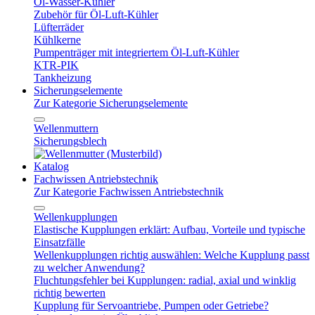
Öl-Wasser-Kühler
Zubehör für Öl-Luft-Kühler
Lüfterräder
Kühlkerne
Pumpenträger mit integriertem Öl-Luft-Kühler
KTR-PIK
Tankheizung
Sicherungselemente
Zur Kategorie Sicherungselemente
Wellenmuttern
Sicherungsblech
Katalog
Fachwissen Antriebstechnik
Zur Kategorie Fachwissen Antriebstechnik
Wellenkupplungen
Elastische Kupplungen erklärt: Aufbau, Vorteile und typische
Einsatzfälle
Wellenkupplungen richtig auswählen: Welche Kupplung passt
zu welcher Anwendung?
Fluchtungsfehler bei Kupplungen: radial, axial und winklig
richtig bewerten
Kupplung für Servoantriebe, Pumpen oder Getriebe?