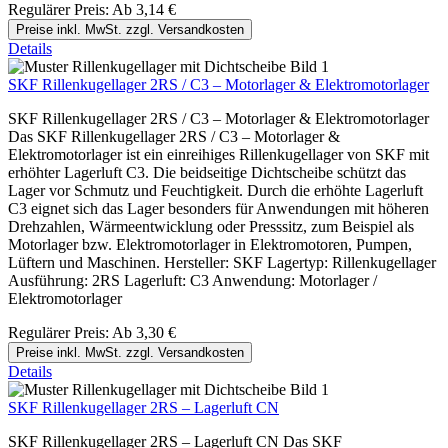
Regulärer Preis:
Ab
3,14 €
Preise inkl. MwSt. zzgl. Versandkosten
Details
SKF Rillenkugellager 2RS / C3 – Motorlager & Elektromotorlager
SKF Rillenkugellager 2RS / C3 – Motorlager & Elektromotorlager
Das SKF Rillenkugellager 2RS / C3 – Motorlager &
Elektromotorlager ist ein einreihiges Rillenkugellager von SKF mit
erhöhter Lagerluft C3. Die beidseitige Dichtscheibe schützt das
Lager vor Schmutz und Feuchtigkeit. Durch die erhöhte Lagerluft
C3 eignet sich das Lager besonders für Anwendungen mit höheren
Drehzahlen, Wärmeentwicklung oder Presssitz, zum Beispiel als
Motorlager bzw. Elektromotorlager in Elektromotoren, Pumpen,
Lüftern und Maschinen. Hersteller: SKF Lagertyp: Rillenkugellager
Ausführung: 2RS Lagerluft: C3 Anwendung: Motorlager /
Elektromotorlager
Regulärer Preis:
Ab
3,30 €
Preise inkl. MwSt. zzgl. Versandkosten
Details
SKF Rillenkugellager 2RS – Lagerluft CN
SKF Rillenkugellager 2RS – Lagerluft CN Das SKF