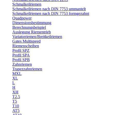
Schmalkeilriemen
Schmalkeilriemen nach DIN 7753 ummantelt
Schmalkeilriemen nach DIN 7753 formgezahnt
Quadpower
Dimensionsbestimmung
Berechnungsbeispiel
Auslegung Riementrieb
Variatorriemen/Breitkeilriemen
Gates Multispeed
Riemenscheiben
Profil SPZ
Profil SPA
Profil SPB
Zahnriemen
Trapezzahnriemen
MXL
XL
L
H
XH
T2.5
T5
T10
AT5