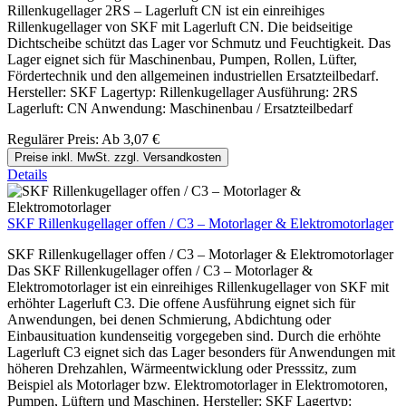
Rillenkugellager 2RS – Lagerluft CN ist ein einreihiges
Rillenkugellager von SKF mit Lagerluft CN. Die beidseitige
Dichtscheibe schützt das Lager vor Schmutz und Feuchtigkeit. Das
Lager eignet sich für Maschinenbau, Pumpen, Rollen, Lüfter,
Fördertechnik und den allgemeinen industriellen Ersatzteilbedarf.
Hersteller: SKF Lagertyp: Rillenkugellager Ausführung: 2RS
Lagerluft: CN Anwendung: Maschinenbau / Ersatzteilbedarf
Regulärer Preis:
Ab
3,07 €
Preise inkl. MwSt. zzgl. Versandkosten
Details
SKF Rillenkugellager offen / C3 – Motorlager & Elektromotorlager
SKF Rillenkugellager offen / C3 – Motorlager & Elektromotorlager
Das SKF Rillenkugellager offen / C3 – Motorlager &
Elektromotorlager ist ein einreihiges Rillenkugellager von SKF mit
erhöhter Lagerluft C3. Die offene Ausführung eignet sich für
Anwendungen, bei denen Schmierung, Abdichtung oder
Einbausituation kundenseitig vorgegeben sind. Durch die erhöhte
Lagerluft C3 eignet sich das Lager besonders für Anwendungen mit
höheren Drehzahlen, Wärmeentwicklung oder Presssitz, zum
Beispiel als Motorlager bzw. Elektromotorlager in Elektromotoren,
Pumpen, Lüftern und Maschinen. Hersteller: SKF Lagertyp: