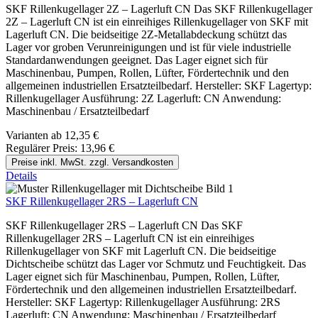
SKF Rillenkugellager 2Z – Lagerluft CN Das SKF Rillenkugellager
2Z – Lagerluft CN ist ein einreihiges Rillenkugellager von SKF mit
Lagerluft CN. Die beidseitige 2Z-Metallabdeckung schützt das
Lager vor groben Verunreinigungen und ist für viele industrielle
Standardanwendungen geeignet. Das Lager eignet sich für
Maschinenbau, Pumpen, Rollen, Lüfter, Fördertechnik und den
allgemeinen industriellen Ersatzteilbedarf. Hersteller: SKF Lagertyp:
Rillenkugellager Ausführung: 2Z Lagerluft: CN Anwendung:
Maschinenbau / Ersatzteilbedarf
Varianten ab
12,35 €
Regulärer Preis:
13,96 €
Preise inkl. MwSt. zzgl. Versandkosten
Details
SKF Rillenkugellager 2RS – Lagerluft CN
SKF Rillenkugellager 2RS – Lagerluft CN Das SKF
Rillenkugellager 2RS – Lagerluft CN ist ein einreihiges
Rillenkugellager von SKF mit Lagerluft CN. Die beidseitige
Dichtscheibe schützt das Lager vor Schmutz und Feuchtigkeit. Das
Lager eignet sich für Maschinenbau, Pumpen, Rollen, Lüfter,
Fördertechnik und den allgemeinen industriellen Ersatzteilbedarf.
Hersteller: SKF Lagertyp: Rillenkugellager Ausführung: 2RS
Lagerluft: CN Anwendung: Maschinenbau / Ersatzteilbedarf