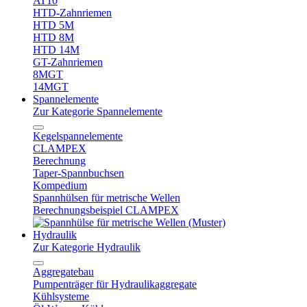
AT10
HTD-Zahnriemen
HTD 5M
HTD 8M
HTD 14M
GT-Zahnriemen
8MGT
14MGT
Spannelemente
Zur Kategorie Spannelemente
Kegelspannelemente
CLAMPEX
Berechnung
Taper-Spannbuchsen
Kompedium
Spannhülsen für metrische Wellen
Berechnungsbeispiel CLAMPEX
Hydraulik
Zur Kategorie Hydraulik
Aggregatebau
Pumpenträger für Hydraulikaggregate
Kühlsysteme