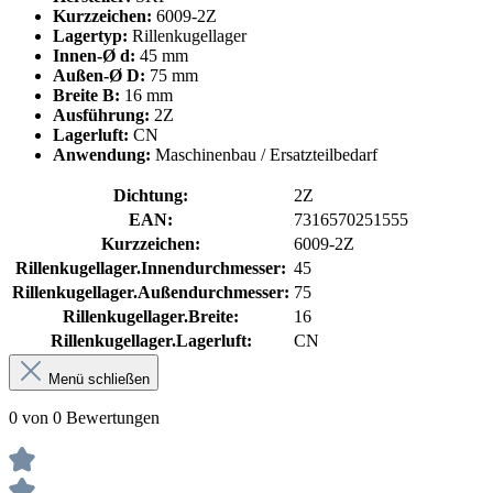
Kurzzeichen:
6009-2Z
Lagertyp:
Rillenkugellager
Innen-Ø d:
45 mm
Außen-Ø D:
75 mm
Breite B:
16 mm
Ausführung:
2Z
Lagerluft:
CN
Anwendung:
Maschinenbau / Ersatzteilbedarf
Dichtung:
2Z
EAN:
7316570251555
Kurzzeichen:
6009-2Z
Rillenkugellager.Innendurchmesser:
45
Rillenkugellager.Außendurchmesser:
75
Rillenkugellager.Breite:
16
Rillenkugellager.Lagerluft:
CN
Menü schließen
0 von 0 Bewertungen