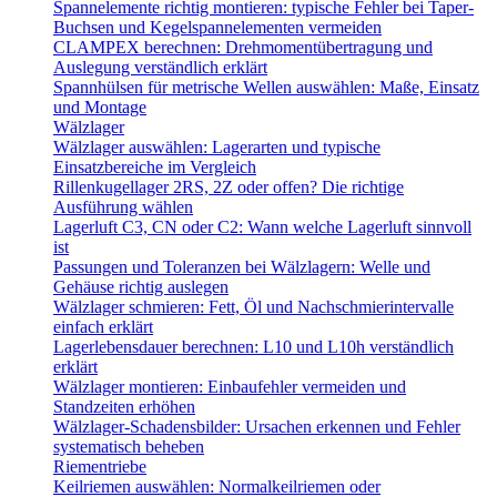
Spannelemente richtig montieren: typische Fehler bei Taper-
Buchsen und Kegelspannelementen vermeiden
CLAMPEX berechnen: Drehmomentübertragung und
Auslegung verständlich erklärt
Spannhülsen für metrische Wellen auswählen: Maße, Einsatz
und Montage
Wälzlager
Wälzlager auswählen: Lagerarten und typische
Einsatzbereiche im Vergleich
Rillenkugellager 2RS, 2Z oder offen? Die richtige
Ausführung wählen
Lagerluft C3, CN oder C2: Wann welche Lagerluft sinnvoll
ist
Passungen und Toleranzen bei Wälzlagern: Welle und
Gehäuse richtig auslegen
Wälzlager schmieren: Fett, Öl und Nachschmierintervalle
einfach erklärt
Lagerlebensdauer berechnen: L10 und L10h verständlich
erklärt
Wälzlager montieren: Einbaufehler vermeiden und
Standzeiten erhöhen
Wälzlager-Schadensbilder: Ursachen erkennen und Fehler
systematisch beheben
Riementriebe
Keilriemen auswählen: Normalkeilriemen oder