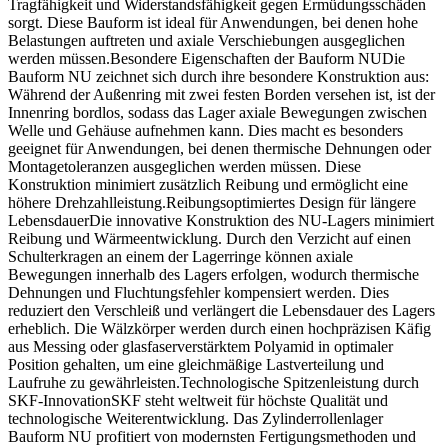
Tragfähigkeit und Widerstandsfähigkeit gegen Ermüdungsschäden
sorgt. Diese Bauform ist ideal für Anwendungen, bei denen hohe
Belastungen auftreten und axiale Verschiebungen ausgeglichen
werden müssen.Besondere Eigenschaften der Bauform NUDie
Bauform NU zeichnet sich durch ihre besondere Konstruktion aus:
Während der Außenring mit zwei festen Borden versehen ist, ist der
Innenring bordlos, sodass das Lager axiale Bewegungen zwischen
Welle und Gehäuse aufnehmen kann. Dies macht es besonders
geeignet für Anwendungen, bei denen thermische Dehnungen oder
Montagetoleranzen ausgeglichen werden müssen. Diese
Konstruktion minimiert zusätzlich Reibung und ermöglicht eine
höhere Drehzahlleistung.Reibungsoptimiertes Design für längere
LebensdauerDie innovative Konstruktion des NU-Lagers minimiert
Reibung und Wärmeentwicklung. Durch den Verzicht auf einen
Schulterkragen an einem der Lagerringe können axiale
Bewegungen innerhalb des Lagers erfolgen, wodurch thermische
Dehnungen und Fluchtungsfehler kompensiert werden. Dies
reduziert den Verschleiß und verlängert die Lebensdauer des Lagers
erheblich. Die Wälzkörper werden durch einen hochpräzisen Käfig
aus Messing oder glasfaserverstärktem Polyamid in optimaler
Position gehalten, um eine gleichmäßige Lastverteilung und
Laufruhe zu gewährleisten.Technologische Spitzenleistung durch
SKF-InnovationSKF steht weltweit für höchste Qualität und
technologische Weiterentwicklung. Das Zylinderrollenlager
Bauform NU profitiert von modernsten Fertigungsmethoden und