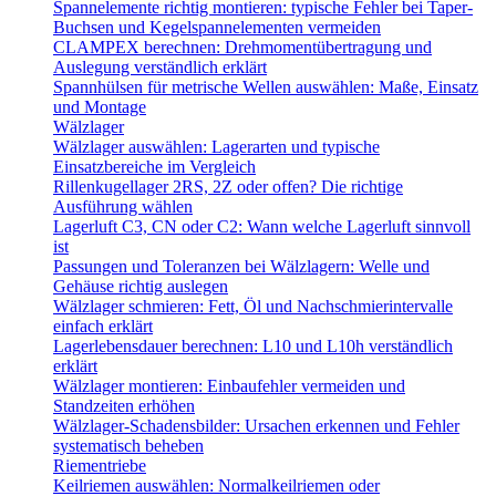
Spannelemente richtig montieren: typische Fehler bei Taper-
Buchsen und Kegelspannelementen vermeiden
CLAMPEX berechnen: Drehmomentübertragung und
Auslegung verständlich erklärt
Spannhülsen für metrische Wellen auswählen: Maße, Einsatz
und Montage
Wälzlager
Wälzlager auswählen: Lagerarten und typische
Einsatzbereiche im Vergleich
Rillenkugellager 2RS, 2Z oder offen? Die richtige
Ausführung wählen
Lagerluft C3, CN oder C2: Wann welche Lagerluft sinnvoll
ist
Passungen und Toleranzen bei Wälzlagern: Welle und
Gehäuse richtig auslegen
Wälzlager schmieren: Fett, Öl und Nachschmierintervalle
einfach erklärt
Lagerlebensdauer berechnen: L10 und L10h verständlich
erklärt
Wälzlager montieren: Einbaufehler vermeiden und
Standzeiten erhöhen
Wälzlager-Schadensbilder: Ursachen erkennen und Fehler
systematisch beheben
Riementriebe
Keilriemen auswählen: Normalkeilriemen oder