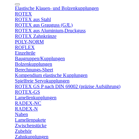
Elastische Klauen- und Bolzenkupplungen
ROTEX
ROTEX aus Stahl
ROTEX aus Grauguss (GJL)
ROTEX aus Aluminium-Druckguss
ROTEX Zahnkränze
POLY-NORM
ROFLEX
Einzelteile
Baugruppen/Kupplungen
Bolzenkupplungen
Berechnungs-Sheet
Kompendium elastische Kupplungen
Spielfreie Servokupplungen
ROTEX GS P nach DIN 69002 (präzise Aufsührung)
ROTEX-GS
Lamellenkupplungen
RADEX-NC
RADEX-N
Naben
Lamellenpakete
Zwischenstücke
Zubehör
Zahnkupplungen