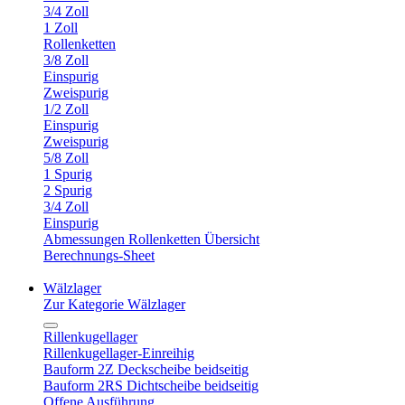
3/4 Zoll
1 Zoll
Rollenketten
3/8 Zoll
Einspurig
Zweispurig
1/2 Zoll
Einspurig
Zweispurig
5/8 Zoll
1 Spurig
2 Spurig
3/4 Zoll
Einspurig
Abmessungen Rollenketten Übersicht
Berechnungs-Sheet
Wälzlager
Zur Kategorie Wälzlager
Rillenkugellager
Rillenkugellager-Einreihig
Bauform 2Z Deckscheibe beidseitig
Bauform 2RS Dichtscheibe beidseitig
Offene Ausführung