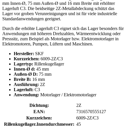
mm Innen-Ø, 75 mm Außen-Ø und 16 mm Breite mit erhöhter
Lagerluft C3. Die beidseitige 2Z-Metallabdeckung schützt das
Lager vor groben Verunreinigungen und ist für viele industrielle
Standardanwendungen geeignet.
Durch die erhöhte Lagerluft C3 eignet sich das Lager besonders für
Anwendungen mit höheren Drehzahlen, Wärmeentwicklung oder
Presssitz, zum Beispiel als Motorlager bzw. Elektromotorlager in
Elektromotoren, Pumpen, Lüftern und Maschinen.
Hersteller:
SKF
Kurzzeichen:
6009-2Z/C3
Lagertyp:
Rillenkugellager
Innen-Ø d:
45 mm
Außen-Ø D:
75 mm
Breite B:
16 mm
Ausführung:
2Z
Lagerluft:
C3
Anwendung:
Motorlager / Elektromotorlager
Dichtung:
2Z
EAN:
7316570555127
Kurzzeichen:
6009-2Z/C3
Rillenkugellager.Innendurchmesser:
45