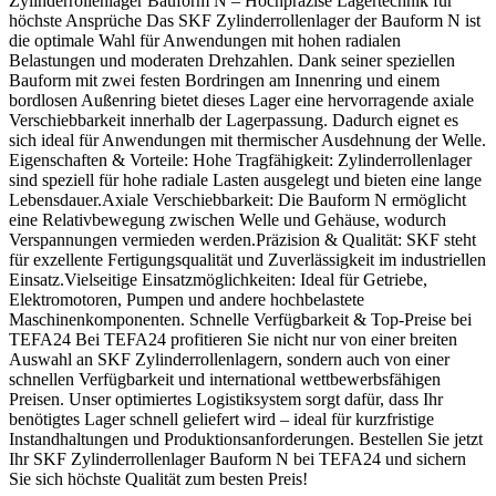
Zylinderrollenlager Bauform N – Hochpräzise Lagertechnik für
höchste Ansprüche Das SKF Zylinderrollenlager der Bauform N ist
die optimale Wahl für Anwendungen mit hohen radialen
Belastungen und moderaten Drehzahlen. Dank seiner speziellen
Bauform mit zwei festen Bordringen am Innenring und einem
bordlosen Außenring bietet dieses Lager eine hervorragende axiale
Verschiebbarkeit innerhalb der Lagerpassung. Dadurch eignet es
sich ideal für Anwendungen mit thermischer Ausdehnung der Welle.
Eigenschaften & Vorteile: Hohe Tragfähigkeit: Zylinderrollenlager
sind speziell für hohe radiale Lasten ausgelegt und bieten eine lange
Lebensdauer.Axiale Verschiebbarkeit: Die Bauform N ermöglicht
eine Relativbewegung zwischen Welle und Gehäuse, wodurch
Verspannungen vermieden werden.Präzision & Qualität: SKF steht
für exzellente Fertigungsqualität und Zuverlässigkeit im industriellen
Einsatz.Vielseitige Einsatzmöglichkeiten: Ideal für Getriebe,
Elektromotoren, Pumpen und andere hochbelastete
Maschinenkomponenten. Schnelle Verfügbarkeit & Top-Preise bei
TEFA24 Bei TEFA24 profitieren Sie nicht nur von einer breiten
Auswahl an SKF Zylinderrollenlagern, sondern auch von einer
schnellen Verfügbarkeit und international wettbewerbsfähigen
Preisen. Unser optimiertes Logistiksystem sorgt dafür, dass Ihr
benötigtes Lager schnell geliefert wird – ideal für kurzfristige
Instandhaltungen und Produktionsanforderungen. Bestellen Sie jetzt
Ihr SKF Zylinderrollenlager Bauform N bei TEFA24 und sichern
Sie sich höchste Qualität zum besten Preis!