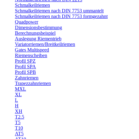
Schmalkeilriemen
Schmalkeilriemen nach DIN 7753 ummantelt
Schmalkeilriemen nach DIN 7753 formgezahnt
Quadpower
Dimensionsbestimmung
Berechnungsbeispiel
Auslegung Riementrieb
Variatorriemen/Breitkeilriemen
Gates Multispeed
Riemenscheiben
Profil SPZ
Profil SPA
Profil SPB
Zahnriemen
Trapezzahnriemen
MXL
XL
L
H
XH
T2.5
T5
T10
AT5