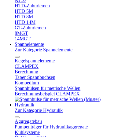
AT10
HTD-Zahnriemen
HTD 5M
HTD 8M
HTD 14M
GT-Zahnriemen
8MGT
14MGT
Spannelemente
Zur Kategorie Spannelemente
Kegelspannelemente
CLAMPEX
Berechnung
Taper-Spannbuchsen
Kompedium
Spannhülsen für metrische Wellen
Berechnungsbeispiel CLAMPEX
Hydraulik
Zur Kategorie Hydraulik
Aggregatebau
Pumpenträger für Hydraulikaggregate
Kühlsysteme