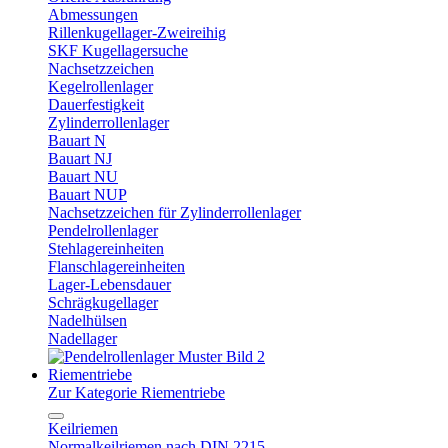
Abmessungen
Rillenkugellager-Zweireihig
SKF Kugellagersuche
Nachsetzzeichen
Kegelrollenlager
Dauerfestigkeit
Zylinderrollenlager
Bauart N
Bauart NJ
Bauart NU
Bauart NUP
Nachsetzzeichen für Zylinderrollenlager
Pendelrollenlager
Stehlagereinheiten
Flanschlagereinheiten
Lager-Lebensdauer
Schrägkugellager
Nadelhülsen
Nadellager
Riementriebe
Zur Kategorie Riementriebe
Keilriemen
Normalkeilriemen nach DIN 2215