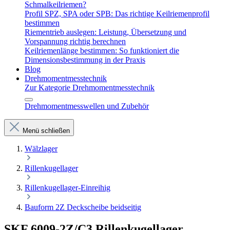
Schmalkeilriemen?
Profil SPZ, SPA oder SPB: Das richtige Keilriemenprofil
bestimmen
Riementrieb auslegen: Leistung, Übersetzung und
Vorspannung richtig berechnen
Keilriemenlänge bestimmen: So funktioniert die
Dimensionsbestimmung in der Praxis
Blog
Drehmomentmesstechnik
Zur Kategorie Drehmomentmesstechnik
Drehmomentmesswellen und Zubehör
Menü schließen
Wälzlager
Rillenkugellager
Rillenkugellager-Einreihig
Bauform 2Z Deckscheibe beidseitig
SKF 6009-2Z/C3 Rillenkugellager –