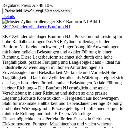
Regulärer Preis:
Ab
48,10 €
Preise inkl. MwSt. zzgl. Versandkosten
Details
SKF Zylinderrollenlager Bauform NJ
SKF Zylinderrollenlager Bauform NJ – Präzision und Leistung für
hohe RadialbelastungenDas SKF Zylinderrollenlager in der
Bauform NJ ist eine hochwertige Lagerlösung für Anwendungen
mit hohen radialen Belastungen und axialer Führung in einer
Richtung. Diese Lagerbauform zeichnet sich durch eine hohe
Tragfähigkeit, präzise Fertigung und Langlebigkeit aus – ideal für
industrielle Anwendungen mit hohen Anforderungen an
Zuverlässigkeit und Belastbarkeit.Merkmale und Vorteile:Hohe
Tragfähigkeit – Dank der Zylinderrollen als Wälzkörper eignet sich
das Lager besonders für hohe radiale Belastungen.Axiale Führung
in einer Richtung – Die Bauform NJ ermöglicht eine axiale
Verschiebung in einer Richtung und sichert so eine präzise
Lagerung.Robuste Konstruktion – Hergestellt aus hochwertigem
Stahl für maximale Haltbarkeit und Lebensdauer.Geringe Reibung
und hoher Wirkungsgrad – Präzise gefertigte Laufbahnen sorgen für
minimale Reibung und hohe Effizienz.Vielseitige
Einsatzmöglichkeiten – Perfekt für den Einsatz in Getrieben,
Elektromotoren, Pumpen, Maschinenbau und vielen weiteren