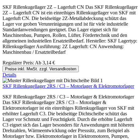
SKF Rillenkugellager 2Z – Lagerluft CN Das SKF Rillenkugellager
2Z – Lagerluft CN ist ein einreihiges Rillenkugellager von SKF mit
Lagerluft CN. Die beidseitige 2Z-Metallabdeckung schützt das
Lager vor groben Verunreinigungen und ist für viele industrielle
Standardanwendungen geeignet. Das Lager eignet sich für
Maschinenbau, Pumpen, Rollen, Lüfter, Fördertechnik und den
allgemeinen industriellen Ersatzteilbedarf. Hersteller: SKF Lagertyp:
Rillenkugellager Ausführung: 2Z Lagerluft: CN Anwendung:
Maschinenbau / Ersatzteilbedarf
Regulärer Preis:
Ab
3,14 €
Preise inkl. MwSt. zzgl. Versandkosten
Details
SKF Rillenkugellager 2RS / C3 – Motorlager & Elektromotorlager
SKF Rillenkugellager 2RS / C3 – Motorlager & Elektromotorlager
Das SKF Rillenkugellager 2RS / C3 – Motorlager &
Elektromotorlager ist ein einreihiges Rillenkugellager von SKF mit
erhöhter Lagerluft C3. Die beidseitige Dichtscheibe schützt das
Lager vor Schmutz und Feuchtigkeit. Durch die erhöhte Lagerluft
C3 eignet sich das Lager besonders für Anwendungen mit höheren
Drehzahlen, Wärmeentwicklung oder Presssitz, zum Beispiel als
Motorlager bzw. Elektromotorlager in Elektromotoren, Pumpen,