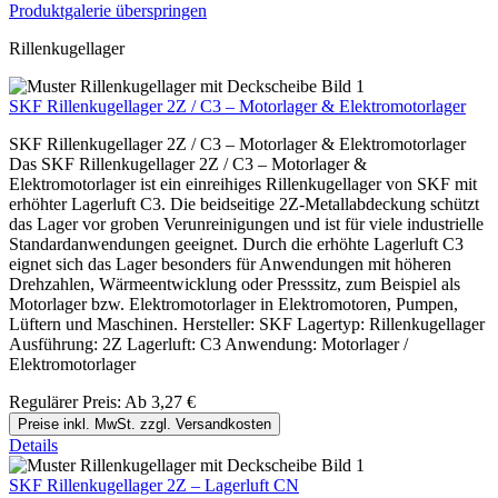
Produktgalerie überspringen
Rillenkugellager
SKF Rillenkugellager 2Z / C3 – Motorlager & Elektromotorlager
SKF Rillenkugellager 2Z / C3 – Motorlager & Elektromotorlager
Das SKF Rillenkugellager 2Z / C3 – Motorlager &
Elektromotorlager ist ein einreihiges Rillenkugellager von SKF mit
erhöhter Lagerluft C3. Die beidseitige 2Z-Metallabdeckung schützt
das Lager vor groben Verunreinigungen und ist für viele industrielle
Standardanwendungen geeignet. Durch die erhöhte Lagerluft C3
eignet sich das Lager besonders für Anwendungen mit höheren
Drehzahlen, Wärmeentwicklung oder Presssitz, zum Beispiel als
Motorlager bzw. Elektromotorlager in Elektromotoren, Pumpen,
Lüftern und Maschinen. Hersteller: SKF Lagertyp: Rillenkugellager
Ausführung: 2Z Lagerluft: C3 Anwendung: Motorlager /
Elektromotorlager
Regulärer Preis:
Ab
3,27 €
Preise inkl. MwSt. zzgl. Versandkosten
Details
SKF Rillenkugellager 2Z – Lagerluft CN