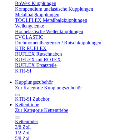
BoWex-Kupplungen
Kompendium unelastische Kupplungen
Metallbalgkupplungen
TOOLFLEX Metallbalgkupplungen
Wellengelenke
Hochelastische Wellenkupplungen
EVOLASTIC
Drehmomentbegrenzer / Rutschkupplungen
KTR RUFLEX
RUFLEX Rutschnaben
RUFLEX mit ROTEX
RUFLEX Ersatzteile
KTR-SI
Kupplungszubehör
Zur Kategorie Kupplungszubehör
KTR-SI Zubehör
Kettentriebe
Zur Kategorie Kettentriebe
Kettenräder
3/8 Zoll
1/2 Zoll
5/8 Zoll