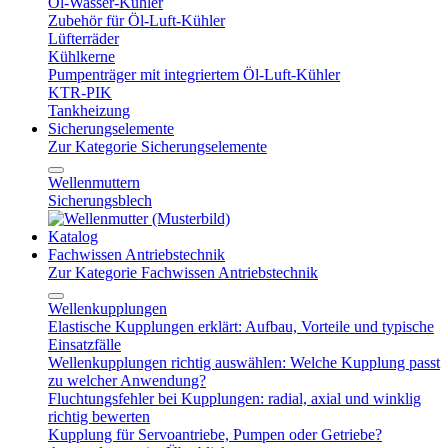
Öl-Wasser-Kühler
Zubehör für Öl-Luft-Kühler
Lüfterräder
Kühlkerne
Pumpenträger mit integriertem Öl-Luft-Kühler
KTR-PIK
Tankheizung
Sicherungselemente
Zur Kategorie Sicherungselemente
Wellenmuttern
Sicherungsblech
Katalog
Fachwissen Antriebstechnik
Zur Kategorie Fachwissen Antriebstechnik
Wellenkupplungen
Elastische Kupplungen erklärt: Aufbau, Vorteile und typische
Einsatzfälle
Wellenkupplungen richtig auswählen: Welche Kupplung passt
zu welcher Anwendung?
Fluchtungsfehler bei Kupplungen: radial, axial und winklig
richtig bewerten
Kupplung für Servoantriebe, Pumpen oder Getriebe?