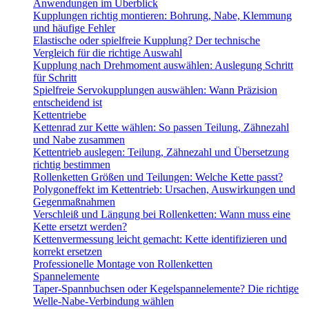
Anwendungen im Überblick
Kupplungen richtig montieren: Bohrung, Nabe, Klemmung
und häufige Fehler
Elastische oder spielfreie Kupplung? Der technische
Vergleich für die richtige Auswahl
Kupplung nach Drehmoment auswählen: Auslegung Schritt
für Schritt
Spielfreie Servokupplungen auswählen: Wann Präzision
entscheidend ist
Kettentriebe
Kettenrad zur Kette wählen: So passen Teilung, Zähnezahl
und Nabe zusammen
Kettentrieb auslegen: Teilung, Zähnezahl und Übersetzung
richtig bestimmen
Rollenketten Größen und Teilungen: Welche Kette passt?
Polygoneffekt im Kettentrieb: Ursachen, Auswirkungen und
Gegenmaßnahmen
Verschleiß und Längung bei Rollenketten: Wann muss eine
Kette ersetzt werden?
Kettenvermessung leicht gemacht: Kette identifizieren und
korrekt ersetzen
Professionelle Montage von Rollenketten
Spannelemente
Taper-Spannbuchsen oder Kegelspannelemente? Die richtige
Welle-Nabe-Verbindung wählen