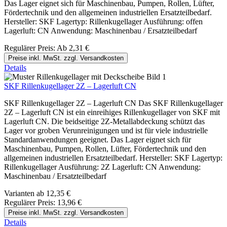
Das Lager eignet sich für Maschinenbau, Pumpen, Rollen, Lüfter,
Fördertechnik und den allgemeinen industriellen Ersatzteilbedarf.
Hersteller: SKF Lagertyp: Rillenkugellager Ausführung: offen
Lagerluft: CN Anwendung: Maschinenbau / Ersatzteilbedarf
Regulärer Preis:
Ab
2,31 €
Preise inkl. MwSt. zzgl. Versandkosten
Details
SKF Rillenkugellager 2Z – Lagerluft CN
SKF Rillenkugellager 2Z – Lagerluft CN Das SKF Rillenkugellager
2Z – Lagerluft CN ist ein einreihiges Rillenkugellager von SKF mit
Lagerluft CN. Die beidseitige 2Z-Metallabdeckung schützt das
Lager vor groben Verunreinigungen und ist für viele industrielle
Standardanwendungen geeignet. Das Lager eignet sich für
Maschinenbau, Pumpen, Rollen, Lüfter, Fördertechnik und den
allgemeinen industriellen Ersatzteilbedarf. Hersteller: SKF Lagertyp:
Rillenkugellager Ausführung: 2Z Lagerluft: CN Anwendung:
Maschinenbau / Ersatzteilbedarf
Varianten ab
12,35 €
Regulärer Preis:
13,96 €
Preise inkl. MwSt. zzgl. Versandkosten
Details