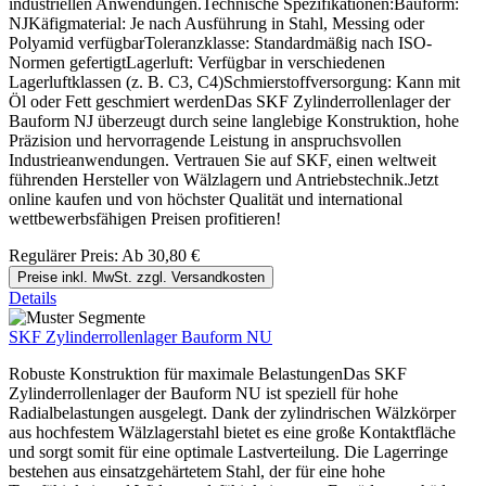
industriellen Anwendungen.Technische Spezifikationen:Bauform:
NJKäfigmaterial: Je nach Ausführung in Stahl, Messing oder
Polyamid verfügbarToleranzklasse: Standardmäßig nach ISO-
Normen gefertigtLagerluft: Verfügbar in verschiedenen
Lagerluftklassen (z. B. C3, C4)Schmierstoffversorgung: Kann mit
Öl oder Fett geschmiert werdenDas SKF Zylinderrollenlager der
Bauform NJ überzeugt durch seine langlebige Konstruktion, hohe
Präzision und hervorragende Leistung in anspruchsvollen
Industrieanwendungen. Vertrauen Sie auf SKF, einen weltweit
führenden Hersteller von Wälzlagern und Antriebstechnik.Jetzt
online kaufen und von höchster Qualität und international
wettbewerbsfähigen Preisen profitieren!
Regulärer Preis:
Ab
30,80 €
Preise inkl. MwSt. zzgl. Versandkosten
Details
SKF Zylinderrollenlager Bauform NU
Robuste Konstruktion für maximale BelastungenDas SKF
Zylinderrollenlager der Bauform NU ist speziell für hohe
Radialbelastungen ausgelegt. Dank der zylindrischen Wälzkörper
aus hochfestem Wälzlagerstahl bietet es eine große Kontaktfläche
und sorgt somit für eine optimale Lastverteilung. Die Lagerringe
bestehen aus einsatzgehärtetem Stahl, der für eine hohe