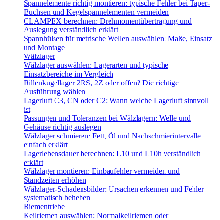
Spannelemente richtig montieren: typische Fehler bei Taper-
Buchsen und Kegelspannelementen vermeiden
CLAMPEX berechnen: Drehmomentübertragung und
Auslegung verständlich erklärt
Spannhülsen für metrische Wellen auswählen: Maße, Einsatz
und Montage
Wälzlager
Wälzlager auswählen: Lagerarten und typische
Einsatzbereiche im Vergleich
Rillenkugellager 2RS, 2Z oder offen? Die richtige
Ausführung wählen
Lagerluft C3, CN oder C2: Wann welche Lagerluft sinnvoll
ist
Passungen und Toleranzen bei Wälzlagern: Welle und
Gehäuse richtig auslegen
Wälzlager schmieren: Fett, Öl und Nachschmierintervalle
einfach erklärt
Lagerlebensdauer berechnen: L10 und L10h verständlich
erklärt
Wälzlager montieren: Einbaufehler vermeiden und
Standzeiten erhöhen
Wälzlager-Schadensbilder: Ursachen erkennen und Fehler
systematisch beheben
Riementriebe
Keilriemen auswählen: Normalkeilriemen oder