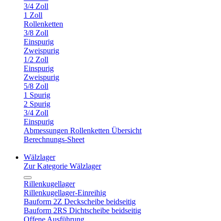
3/4 Zoll
1 Zoll
Rollenketten
3/8 Zoll
Einspurig
Zweispurig
1/2 Zoll
Einspurig
Zweispurig
5/8 Zoll
1 Spurig
2 Spurig
3/4 Zoll
Einspurig
Abmessungen Rollenketten Übersicht
Berechnungs-Sheet
Wälzlager
Zur Kategorie Wälzlager
Rillenkugellager
Rillenkugellager-Einreihig
Bauform 2Z Deckscheibe beidseitig
Bauform 2RS Dichtscheibe beidseitig
Offene Ausführung