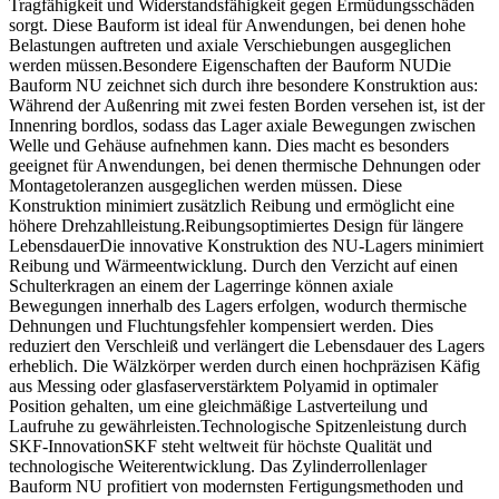
Tragfähigkeit und Widerstandsfähigkeit gegen Ermüdungsschäden
sorgt. Diese Bauform ist ideal für Anwendungen, bei denen hohe
Belastungen auftreten und axiale Verschiebungen ausgeglichen
werden müssen.Besondere Eigenschaften der Bauform NUDie
Bauform NU zeichnet sich durch ihre besondere Konstruktion aus:
Während der Außenring mit zwei festen Borden versehen ist, ist der
Innenring bordlos, sodass das Lager axiale Bewegungen zwischen
Welle und Gehäuse aufnehmen kann. Dies macht es besonders
geeignet für Anwendungen, bei denen thermische Dehnungen oder
Montagetoleranzen ausgeglichen werden müssen. Diese
Konstruktion minimiert zusätzlich Reibung und ermöglicht eine
höhere Drehzahlleistung.Reibungsoptimiertes Design für längere
LebensdauerDie innovative Konstruktion des NU-Lagers minimiert
Reibung und Wärmeentwicklung. Durch den Verzicht auf einen
Schulterkragen an einem der Lagerringe können axiale
Bewegungen innerhalb des Lagers erfolgen, wodurch thermische
Dehnungen und Fluchtungsfehler kompensiert werden. Dies
reduziert den Verschleiß und verlängert die Lebensdauer des Lagers
erheblich. Die Wälzkörper werden durch einen hochpräzisen Käfig
aus Messing oder glasfaserverstärktem Polyamid in optimaler
Position gehalten, um eine gleichmäßige Lastverteilung und
Laufruhe zu gewährleisten.Technologische Spitzenleistung durch
SKF-InnovationSKF steht weltweit für höchste Qualität und
technologische Weiterentwicklung. Das Zylinderrollenlager
Bauform NU profitiert von modernsten Fertigungsmethoden und