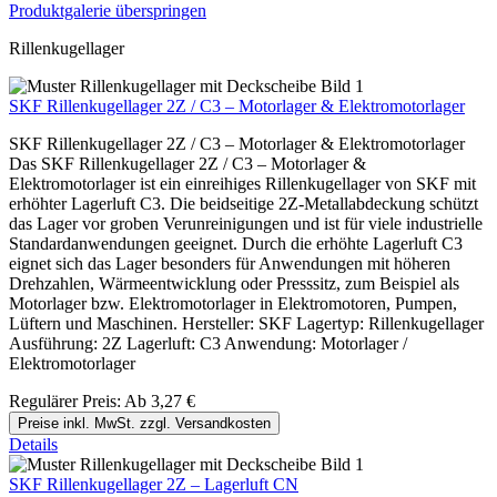
Produktgalerie überspringen
Rillenkugellager
SKF Rillenkugellager 2Z / C3 – Motorlager & Elektromotorlager
SKF Rillenkugellager 2Z / C3 – Motorlager & Elektromotorlager
Das SKF Rillenkugellager 2Z / C3 – Motorlager &
Elektromotorlager ist ein einreihiges Rillenkugellager von SKF mit
erhöhter Lagerluft C3. Die beidseitige 2Z-Metallabdeckung schützt
das Lager vor groben Verunreinigungen und ist für viele industrielle
Standardanwendungen geeignet. Durch die erhöhte Lagerluft C3
eignet sich das Lager besonders für Anwendungen mit höheren
Drehzahlen, Wärmeentwicklung oder Presssitz, zum Beispiel als
Motorlager bzw. Elektromotorlager in Elektromotoren, Pumpen,
Lüftern und Maschinen. Hersteller: SKF Lagertyp: Rillenkugellager
Ausführung: 2Z Lagerluft: C3 Anwendung: Motorlager /
Elektromotorlager
Regulärer Preis:
Ab
3,27 €
Preise inkl. MwSt. zzgl. Versandkosten
Details
SKF Rillenkugellager 2Z – Lagerluft CN