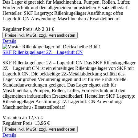
Das Lager eignet sich für Maschinenbau, Pumpen, Rollen, Lüfter,
Fördertechnik und den allgemeinen industriellen Ersatzteilbedarf.
Hersteller: SKF Lagertyp: Rillenkugellager Ausführung: offen
Lagerluft: CN Anwendung: Maschinenbau / Ersatzteilbedarf
Regulärer Preis:
Ab
2,31 €
Preise inkl. MwSt. zzgl. Versandkosten
Details
SKF Rillenkugellager 2Z – Lagerluft CN
SKF Rillenkugellager 2Z – Lagerluft CN Das SKF Rillenkugellager
2Z – Lagerluft CN ist ein einreihiges Rillenkugellager von SKF mit
Lagerluft CN. Die beidseitige 2Z-Metallabdeckung schützt das
Lager vor groben Verunreinigungen und ist für viele industrielle
Standardanwendungen geeignet. Das Lager eignet sich für
Maschinenbau, Pumpen, Rollen, Lüfter, Fördertechnik und den
allgemeinen industriellen Ersatzteilbedarf. Hersteller: SKF Lagertyp:
Rillenkugellager Ausführung: 2Z Lagerluft: CN Anwendung:
Maschinenbau / Ersatzteilbedarf
Varianten ab
12,35 €
Regulärer Preis:
13,96 €
Preise inkl. MwSt. zzgl. Versandkosten
Details