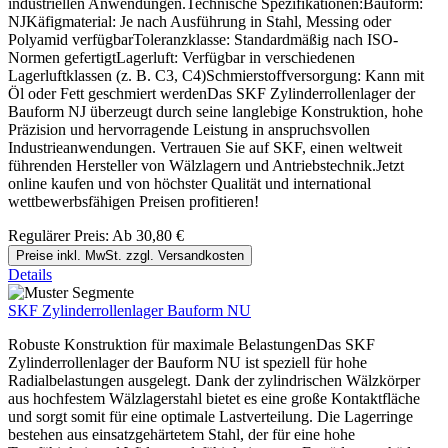
industriellen Anwendungen.Technische Spezifikationen:Bauform:
NJKäfigmaterial: Je nach Ausführung in Stahl, Messing oder
Polyamid verfügbarToleranzklasse: Standardmäßig nach ISO-
Normen gefertigtLagerluft: Verfügbar in verschiedenen
Lagerluftklassen (z. B. C3, C4)Schmierstoffversorgung: Kann mit
Öl oder Fett geschmiert werdenDas SKF Zylinderrollenlager der
Bauform NJ überzeugt durch seine langlebige Konstruktion, hohe
Präzision und hervorragende Leistung in anspruchsvollen
Industrieanwendungen. Vertrauen Sie auf SKF, einen weltweit
führenden Hersteller von Wälzlagern und Antriebstechnik.Jetzt
online kaufen und von höchster Qualität und international
wettbewerbsfähigen Preisen profitieren!
Regulärer Preis:
Ab
30,80 €
Preise inkl. MwSt. zzgl. Versandkosten
Details
SKF Zylinderrollenlager Bauform NU
Robuste Konstruktion für maximale BelastungenDas SKF
Zylinderrollenlager der Bauform NU ist speziell für hohe
Radialbelastungen ausgelegt. Dank der zylindrischen Wälzkörper
aus hochfestem Wälzlagerstahl bietet es eine große Kontaktfläche
und sorgt somit für eine optimale Lastverteilung. Die Lagerringe
bestehen aus einsatzgehärtetem Stahl, der für eine hohe