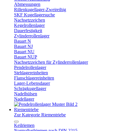
Abmessungen
Rillenkugellager-Zweireihig
SKF Kugellagersuche
Nachsetzzeichen
Kegelrollenlager
Dauerfestigkeit
Zylinderrollenlager
Bauart N
Bauart NJ
Bauart NU
Bauart NUP
Nachsetzzeichen für Zylinderrollenlager
Pendelrollenlager
Stehlagereinheiten
Flanschlagereinheiten
Lager-Lebensdauer
Schrägkugellager
Nadelhülsen
Nadellager
Riementriebe
Zur Kategorie Riementriebe
Keilriemen
Normalkeilriemen nach DIN 2215