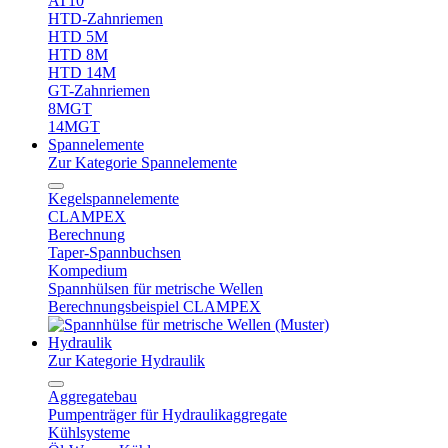
AT10
HTD-Zahnriemen
HTD 5M
HTD 8M
HTD 14M
GT-Zahnriemen
8MGT
14MGT
Spannelemente
Zur Kategorie Spannelemente
Kegelspannelemente
CLAMPEX
Berechnung
Taper-Spannbuchsen
Kompedium
Spannhülsen für metrische Wellen
Berechnungsbeispiel CLAMPEX
Hydraulik
Zur Kategorie Hydraulik
Aggregatebau
Pumpenträger für Hydraulikaggregate
Kühlsysteme