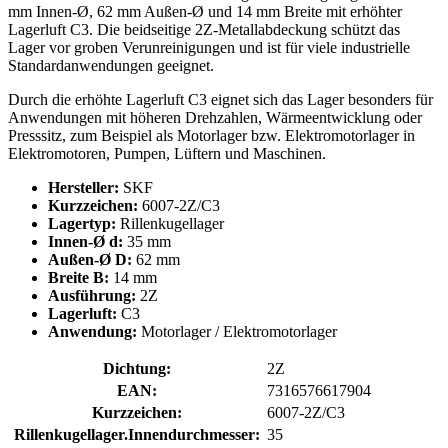
mm Innen-Ø, 62 mm Außen-Ø und 14 mm Breite mit erhöhter
Lagerluft C3. Die beidseitige 2Z-Metallabdeckung schützt das
Lager vor groben Verunreinigungen und ist für viele industrielle
Standardanwendungen geeignet.
Durch die erhöhte Lagerluft C3 eignet sich das Lager besonders für
Anwendungen mit höheren Drehzahlen, Wärmeentwicklung oder
Presssitz, zum Beispiel als Motorlager bzw. Elektromotorlager in
Elektromotoren, Pumpen, Lüftern und Maschinen.
Hersteller:
SKF
Kurzzeichen:
6007-2Z/C3
Lagertyp:
Rillenkugellager
Innen-Ø d:
35 mm
Außen-Ø D:
62 mm
Breite B:
14 mm
Ausführung:
2Z
Lagerluft:
C3
Anwendung:
Motorlager / Elektromotorlager
Dichtung:
2Z
EAN:
7316576617904
Kurzzeichen:
6007-2Z/C3
Rillenkugellager.Innendurchmesser:
35