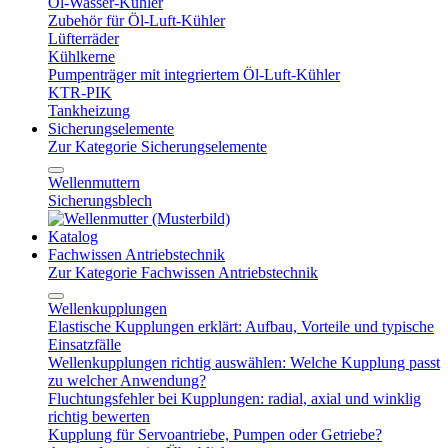
Öl-Wasser-Kühler
Zubehör für Öl-Luft-Kühler
Lüfterräder
Kühlkerne
Pumpenträger mit integriertem Öl-Luft-Kühler
KTR-PIK
Tankheizung
Sicherungselemente
Zur Kategorie Sicherungselemente
Wellenmuttern
Sicherungsblech
Katalog
Fachwissen Antriebstechnik
Zur Kategorie Fachwissen Antriebstechnik
Wellenkupplungen
Elastische Kupplungen erklärt: Aufbau, Vorteile und typische
Einsatzfälle
Wellenkupplungen richtig auswählen: Welche Kupplung passt
zu welcher Anwendung?
Fluchtungsfehler bei Kupplungen: radial, axial und winklig
richtig bewerten
Kupplung für Servoantriebe, Pumpen oder Getriebe?