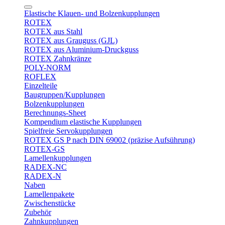
Elastische Klauen- und Bolzenkupplungen
ROTEX
ROTEX aus Stahl
ROTEX aus Grauguss (GJL)
ROTEX aus Aluminium-Druckguss
ROTEX Zahnkränze
POLY-NORM
ROFLEX
Einzelteile
Baugruppen/Kupplungen
Bolzenkupplungen
Berechnungs-Sheet
Kompendium elastische Kupplungen
Spielfreie Servokupplungen
ROTEX GS P nach DIN 69002 (präzise Aufsührung)
ROTEX-GS
Lamellenkupplungen
RADEX-NC
RADEX-N
Naben
Lamellenpakete
Zwischenstücke
Zubehör
Zahnkupplungen