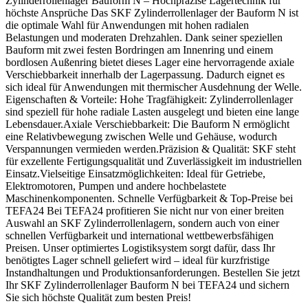
Zylinderrollenlager Bauform N – Hochpräzise Lagertechnik für
höchste Ansprüche Das SKF Zylinderrollenlager der Bauform N ist
die optimale Wahl für Anwendungen mit hohen radialen
Belastungen und moderaten Drehzahlen. Dank seiner speziellen
Bauform mit zwei festen Bordringen am Innenring und einem
bordlosen Außenring bietet dieses Lager eine hervorragende axiale
Verschiebbarkeit innerhalb der Lagerpassung. Dadurch eignet es
sich ideal für Anwendungen mit thermischer Ausdehnung der Welle.
Eigenschaften & Vorteile: Hohe Tragfähigkeit: Zylinderrollenlager
sind speziell für hohe radiale Lasten ausgelegt und bieten eine lange
Lebensdauer.Axiale Verschiebbarkeit: Die Bauform N ermöglicht
eine Relativbewegung zwischen Welle und Gehäuse, wodurch
Verspannungen vermieden werden.Präzision & Qualität: SKF steht
für exzellente Fertigungsqualität und Zuverlässigkeit im industriellen
Einsatz.Vielseitige Einsatzmöglichkeiten: Ideal für Getriebe,
Elektromotoren, Pumpen und andere hochbelastete
Maschinenkomponenten. Schnelle Verfügbarkeit & Top-Preise bei
TEFA24 Bei TEFA24 profitieren Sie nicht nur von einer breiten
Auswahl an SKF Zylinderrollenlagern, sondern auch von einer
schnellen Verfügbarkeit und international wettbewerbsfähigen
Preisen. Unser optimiertes Logistiksystem sorgt dafür, dass Ihr
benötigtes Lager schnell geliefert wird – ideal für kurzfristige
Instandhaltungen und Produktionsanforderungen. Bestellen Sie jetzt
Ihr SKF Zylinderrollenlager Bauform N bei TEFA24 und sichern
Sie sich höchste Qualität zum besten Preis!