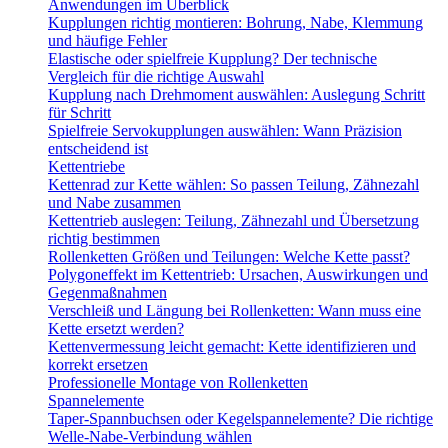
Anwendungen im Überblick
Kupplungen richtig montieren: Bohrung, Nabe, Klemmung
und häufige Fehler
Elastische oder spielfreie Kupplung? Der technische
Vergleich für die richtige Auswahl
Kupplung nach Drehmoment auswählen: Auslegung Schritt
für Schritt
Spielfreie Servokupplungen auswählen: Wann Präzision
entscheidend ist
Kettentriebe
Kettenrad zur Kette wählen: So passen Teilung, Zähnezahl
und Nabe zusammen
Kettentrieb auslegen: Teilung, Zähnezahl und Übersetzung
richtig bestimmen
Rollenketten Größen und Teilungen: Welche Kette passt?
Polygoneffekt im Kettentrieb: Ursachen, Auswirkungen und
Gegenmaßnahmen
Verschleiß und Längung bei Rollenketten: Wann muss eine
Kette ersetzt werden?
Kettenvermessung leicht gemacht: Kette identifizieren und
korrekt ersetzen
Professionelle Montage von Rollenketten
Spannelemente
Taper-Spannbuchsen oder Kegelspannelemente? Die richtige
Welle-Nabe-Verbindung wählen