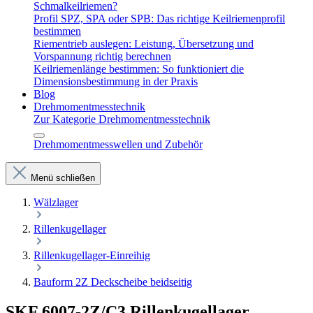
Schmalkeilriemen?
Profil SPZ, SPA oder SPB: Das richtige Keilriemenprofil
bestimmen
Riementrieb auslegen: Leistung, Übersetzung und
Vorspannung richtig berechnen
Keilriemenlänge bestimmen: So funktioniert die
Dimensionsbestimmung in der Praxis
Blog
Drehmomentmesstechnik
Zur Kategorie Drehmomentmesstechnik
Drehmomentmesswellen und Zubehör
Menü schließen
Wälzlager
Rillenkugellager
Rillenkugellager-Einreihig
Bauform 2Z Deckscheibe beidseitig
SKF 6007-2Z/C3 Rillenkugellager –