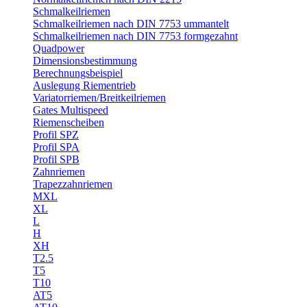
Schmalkeilriemen
Schmalkeilriemen nach DIN 7753 ummantelt
Schmalkeilriemen nach DIN 7753 formgezahnt
Quadpower
Dimensionsbestimmung
Berechnungsbeispiel
Auslegung Riementrieb
Variatorriemen/Breitkeilriemen
Gates Multispeed
Riemenscheiben
Profil SPZ
Profil SPA
Profil SPB
Zahnriemen
Trapezzahnriemen
MXL
XL
L
H
XH
T2.5
T5
T10
AT5