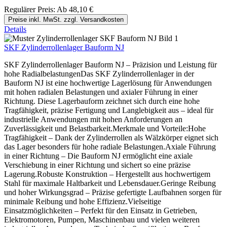
Regulärer Preis:
Ab
48,10 €
Preise inkl. MwSt. zzgl. Versandkosten
Details
SKF Zylinderrollenlager Bauform NJ
SKF Zylinderrollenlager Bauform NJ – Präzision und Leistung für
hohe RadialbelastungenDas SKF Zylinderrollenlager in der
Bauform NJ ist eine hochwertige Lagerlösung für Anwendungen
mit hohen radialen Belastungen und axialer Führung in einer
Richtung. Diese Lagerbauform zeichnet sich durch eine hohe
Tragfähigkeit, präzise Fertigung und Langlebigkeit aus – ideal für
industrielle Anwendungen mit hohen Anforderungen an
Zuverlässigkeit und Belastbarkeit.Merkmale und Vorteile:Hohe
Tragfähigkeit – Dank der Zylinderrollen als Wälzkörper eignet sich
das Lager besonders für hohe radiale Belastungen.Axiale Führung
in einer Richtung – Die Bauform NJ ermöglicht eine axiale
Verschiebung in einer Richtung und sichert so eine präzise
Lagerung.Robuste Konstruktion – Hergestellt aus hochwertigem
Stahl für maximale Haltbarkeit und Lebensdauer.Geringe Reibung
und hoher Wirkungsgrad – Präzise gefertigte Laufbahnen sorgen für
minimale Reibung und hohe Effizienz.Vielseitige
Einsatzmöglichkeiten – Perfekt für den Einsatz in Getrieben,
Elektromotoren, Pumpen, Maschinenbau und vielen weiteren