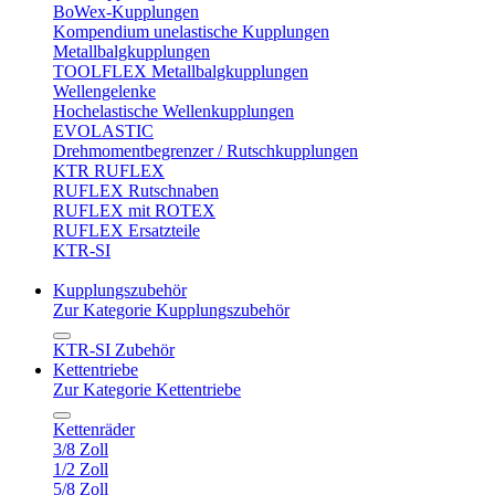
BoWex-Kupplungen
Kompendium unelastische Kupplungen
Metallbalgkupplungen
TOOLFLEX Metallbalgkupplungen
Wellengelenke
Hochelastische Wellenkupplungen
EVOLASTIC
Drehmomentbegrenzer / Rutschkupplungen
KTR RUFLEX
RUFLEX Rutschnaben
RUFLEX mit ROTEX
RUFLEX Ersatzteile
KTR-SI
Kupplungszubehör
Zur Kategorie Kupplungszubehör
KTR-SI Zubehör
Kettentriebe
Zur Kategorie Kettentriebe
Kettenräder
3/8 Zoll
1/2 Zoll
5/8 Zoll