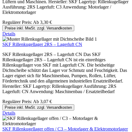
Lüftern und Maschinen. Hersteller: SKF Lagertyp: Rillenkugellager
Ausführung: 2RS Lagerluft: C3 Anwendung: Motorlager /
Elektromotorlager
Regulärer Preis:
Ab
3,30 €
Preise inkl. MwSt. zzgl. Versandkosten
Details
SKF Rillenkugellager 2RS – Lagerluft CN
SKF Rillenkugellager 2RS – Lagerluft CN Das SKF
Rillenkugellager 2RS – Lagerluft CN ist ein einreihiges
Rillenkugellager von SKF mit Lagerluft CN. Die beidseitige
Dichtscheibe schützt das Lager vor Schmutz und Feuchtigkeit. Das
Lager eignet sich für Maschinenbau, Pumpen, Rollen, Lüfter,
Fördertechnik und den allgemeinen industriellen Ersatzteilbedarf.
Hersteller: SKF Lagertyp: Rillenkugellager Ausführung: 2RS
Lagerluft: CN Anwendung: Maschinenbau / Ersatzteilbedarf
Regulärer Preis:
Ab
3,07 €
Preise inkl. MwSt. zzgl. Versandkosten
Details
SKF Rillenkugellager offen / C3 – Motorlager & Elektromotorlager