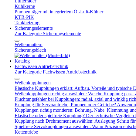
Lüfterräder
Kühlkerne
Pumpenträger mit integriertem Öl-Luft-Kühler
KTR-PIK
Tankheizung
Sicherungselemente
Zur Kategorie Sicherungselemente
Wellenmuttern
Sicherungsblech
Katalog
Fachwissen Antriebstechnik
Zur Kategorie Fachwissen Antriebstechnik
Wellenkupplungen
Elastische Kupplungen erklärt: Aufbau, Vorteile und typische Ei
Wellenkupplungen richtig auswählen: Welche Kupplung passt
Fluchtungsfehler bei Kupplungen: radial, axial und winklig ric
Kupplung für Servoantriebe, Pumpen oder Getriebe? Anwendu
Kupplungen richtig montieren: Bohrung, Nabe, Klemmung und
Elastische oder spielfreie Kupplung? Der technische Vergleich 
Kupplung nach Drehmoment auswählen: Auslegung Schritt für 
Spielfreie Servokupplungen auswählen: Wann Präzision entsche
Kettentriebe