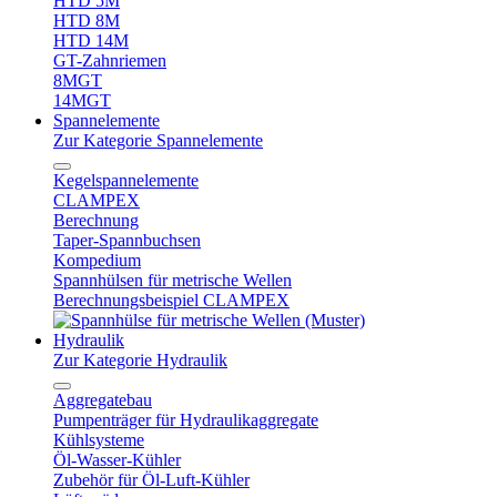
HTD 5M
HTD 8M
HTD 14M
GT-Zahnriemen
8MGT
14MGT
Spannelemente
Zur Kategorie Spannelemente
Kegelspannelemente
CLAMPEX
Berechnung
Taper-Spannbuchsen
Kompedium
Spannhülsen für metrische Wellen
Berechnungsbeispiel CLAMPEX
Hydraulik
Zur Kategorie Hydraulik
Aggregatebau
Pumpenträger für Hydraulikaggregate
Kühlsysteme
Öl-Wasser-Kühler
Zubehör für Öl-Luft-Kühler