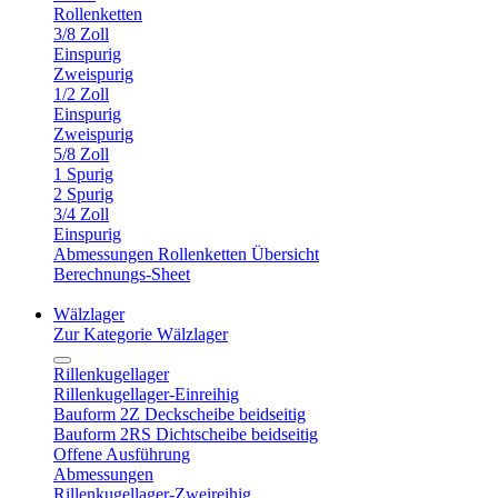
Rollenketten
3/8 Zoll
Einspurig
Zweispurig
1/2 Zoll
Einspurig
Zweispurig
5/8 Zoll
1 Spurig
2 Spurig
3/4 Zoll
Einspurig
Abmessungen Rollenketten Übersicht
Berechnungs-Sheet
Wälzlager
Zur Kategorie Wälzlager
Rillenkugellager
Rillenkugellager-Einreihig
Bauform 2Z Deckscheibe beidseitig
Bauform 2RS Dichtscheibe beidseitig
Offene Ausführung
Abmessungen
Rillenkugellager-Zweireihig