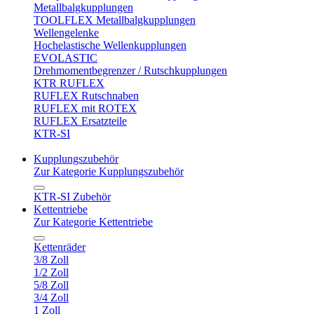
Metallbalgkupplungen
TOOLFLEX Metallbalgkupplungen
Wellengelenke
Hochelastische Wellenkupplungen
EVOLASTIC
Drehmomentbegrenzer / Rutschkupplungen
KTR RUFLEX
RUFLEX Rutschnaben
RUFLEX mit ROTEX
RUFLEX Ersatzteile
KTR-SI
Kupplungszubehör
Zur Kategorie Kupplungszubehör
KTR-SI Zubehör
Kettentriebe
Zur Kategorie Kettentriebe
Kettenräder
3/8 Zoll
1/2 Zoll
5/8 Zoll
3/4 Zoll
1 Zoll