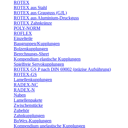
ROTEX
ROTEX aus Stahl
ROTEX aus Grauguss (GJL)
ROTEX aus Aluminium-Druckguss
ROTEX Zahnkränze
POLY-NORM
ROFLEX
Einzelteile
Baugruppen/Kupplungen
Bolzenkupplungen
Berechnungs-Sheet
Kompendium elastische Kupplungen
Spielfreie Servokupplungen
ROTEX GS P nach DIN 69002 (präzise Aufsührung)
ROTEX-GS
Lamellenkupplungen
RADEX-NC
RADEX-N
Naben
Lamellenpakete
Zwischenstücke
Zubehör
Zahnkupplungen
BoWex-Kupplungen
Kompendium unelastische Kupplungen