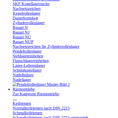
SKF Kugellagersuche
Nachsetzzeichen
Kegelrollenlager
Dauerfestigkeit
Zylinderrollenlager
Bauart N
Bauart NJ
Bauart NU
Bauart NUP
Nachsetzzeichen für Zylinderrollenlager
Pendelrollenlager
Stehlagereinheiten
Flanschlagereinheiten
Lager-Lebensdauer
Schrägkugellager
Nadelhülsen
Nadellager
Riementriebe
Zur Kategorie Riementriebe
Keilriemen
Normalkeilriemen nach DIN 2215
Schmalkeilriemen
Schmalkeilriemen nach DIN 7753 ummantelt