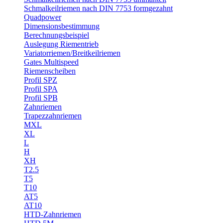
Schmalkeilriemen nach DIN 7753 formgezahnt
Quadpower
Dimensionsbestimmung
Berechnungsbeispiel
Auslegung Riementrieb
Variatorriemen/Breitkeilriemen
Gates Multispeed
Riemenscheiben
Profil SPZ
Profil SPA
Profil SPB
Zahnriemen
Trapezzahnriemen
MXL
XL
L
H
XH
T2.5
T5
T10
AT5
AT10
HTD-Zahnriemen