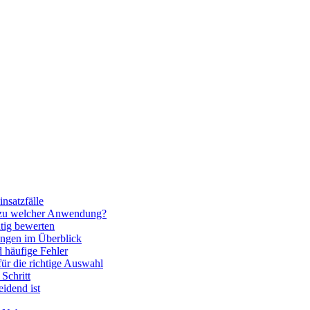
nsatzfälle
 zu welcher Anwendung?
htig bewerten
ngen im Überblick
 häufige Fehler
für die richtige Auswahl
Schritt
idend ist