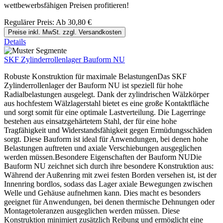
wettbewerbsfähigen Preisen profitieren!
Regulärer Preis:
Ab
30,80 €
Preise inkl. MwSt. zzgl. Versandkosten
Details
SKF Zylinderrollenlager Bauform NU
Robuste Konstruktion für maximale BelastungenDas SKF
Zylinderrollenlager der Bauform NU ist speziell für hohe
Radialbelastungen ausgelegt. Dank der zylindrischen Wälzkörper
aus hochfestem Wälzlagerstahl bietet es eine große Kontaktfläche
und sorgt somit für eine optimale Lastverteilung. Die Lagerringe
bestehen aus einsatzgehärtetem Stahl, der für eine hohe
Tragfähigkeit und Widerstandsfähigkeit gegen Ermüdungsschäden
sorgt. Diese Bauform ist ideal für Anwendungen, bei denen hohe
Belastungen auftreten und axiale Verschiebungen ausgeglichen
werden müssen.Besondere Eigenschaften der Bauform NUDie
Bauform NU zeichnet sich durch ihre besondere Konstruktion aus:
Während der Außenring mit zwei festen Borden versehen ist, ist der
Innenring bordlos, sodass das Lager axiale Bewegungen zwischen
Welle und Gehäuse aufnehmen kann. Dies macht es besonders
geeignet für Anwendungen, bei denen thermische Dehnungen oder
Montagetoleranzen ausgeglichen werden müssen. Diese
Konstruktion minimiert zusätzlich Reibung und ermöglicht eine