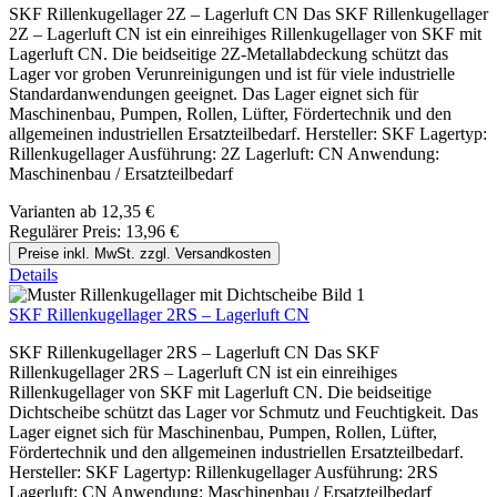
SKF Rillenkugellager 2Z – Lagerluft CN Das SKF Rillenkugellager
2Z – Lagerluft CN ist ein einreihiges Rillenkugellager von SKF mit
Lagerluft CN. Die beidseitige 2Z-Metallabdeckung schützt das
Lager vor groben Verunreinigungen und ist für viele industrielle
Standardanwendungen geeignet. Das Lager eignet sich für
Maschinenbau, Pumpen, Rollen, Lüfter, Fördertechnik und den
allgemeinen industriellen Ersatzteilbedarf. Hersteller: SKF Lagertyp:
Rillenkugellager Ausführung: 2Z Lagerluft: CN Anwendung:
Maschinenbau / Ersatzteilbedarf
Varianten ab
12,35 €
Regulärer Preis:
13,96 €
Preise inkl. MwSt. zzgl. Versandkosten
Details
SKF Rillenkugellager 2RS – Lagerluft CN
SKF Rillenkugellager 2RS – Lagerluft CN Das SKF
Rillenkugellager 2RS – Lagerluft CN ist ein einreihiges
Rillenkugellager von SKF mit Lagerluft CN. Die beidseitige
Dichtscheibe schützt das Lager vor Schmutz und Feuchtigkeit. Das
Lager eignet sich für Maschinenbau, Pumpen, Rollen, Lüfter,
Fördertechnik und den allgemeinen industriellen Ersatzteilbedarf.
Hersteller: SKF Lagertyp: Rillenkugellager Ausführung: 2RS
Lagerluft: CN Anwendung: Maschinenbau / Ersatzteilbedarf