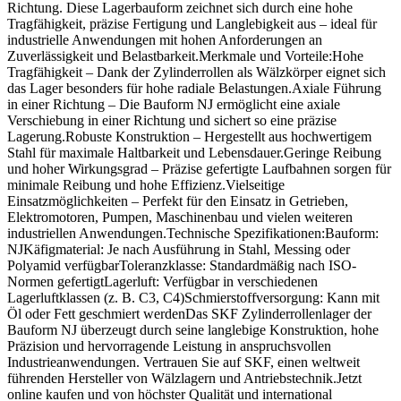
Richtung. Diese Lagerbauform zeichnet sich durch eine hohe
Tragfähigkeit, präzise Fertigung und Langlebigkeit aus – ideal für
industrielle Anwendungen mit hohen Anforderungen an
Zuverlässigkeit und Belastbarkeit.Merkmale und Vorteile:Hohe
Tragfähigkeit – Dank der Zylinderrollen als Wälzkörper eignet sich
das Lager besonders für hohe radiale Belastungen.Axiale Führung
in einer Richtung – Die Bauform NJ ermöglicht eine axiale
Verschiebung in einer Richtung und sichert so eine präzise
Lagerung.Robuste Konstruktion – Hergestellt aus hochwertigem
Stahl für maximale Haltbarkeit und Lebensdauer.Geringe Reibung
und hoher Wirkungsgrad – Präzise gefertigte Laufbahnen sorgen für
minimale Reibung und hohe Effizienz.Vielseitige
Einsatzmöglichkeiten – Perfekt für den Einsatz in Getrieben,
Elektromotoren, Pumpen, Maschinenbau und vielen weiteren
industriellen Anwendungen.Technische Spezifikationen:Bauform:
NJKäfigmaterial: Je nach Ausführung in Stahl, Messing oder
Polyamid verfügbarToleranzklasse: Standardmäßig nach ISO-
Normen gefertigtLagerluft: Verfügbar in verschiedenen
Lagerluftklassen (z. B. C3, C4)Schmierstoffversorgung: Kann mit
Öl oder Fett geschmiert werdenDas SKF Zylinderrollenlager der
Bauform NJ überzeugt durch seine langlebige Konstruktion, hohe
Präzision und hervorragende Leistung in anspruchsvollen
Industrieanwendungen. Vertrauen Sie auf SKF, einen weltweit
führenden Hersteller von Wälzlagern und Antriebstechnik.Jetzt
online kaufen und von höchster Qualität und international