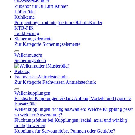
Öl-Wasser-Kühler
Zubehör für Öl-Luft-Kühler
Lüfterräder
Kühlkerne
Pumpenträger mit integriertem Öl-Luft-Kühler
KTR-PIK
Tankheizung
Sicherungselemente
Zur Kategorie Sicherungselemente
Wellenmuttern
Sicherungsblech
Katalog
Fachwissen Antriebstechnik
Zur Kategorie Fachwissen Antriebstechnik
Wellenkupplungen
Elastische Kupplungen erklärt: Aufbau, Vorteile und typische
Einsatzfälle
Wellenkupplungen richtig auswählen: Welche Kupplung passt
zu welcher Anwendung?
Fluchtungsfehler bei Kupplungen: radial, axial und winklig
richtig bewerten
Kupplung für Servoantriebe, Pumpen oder Getriebe?