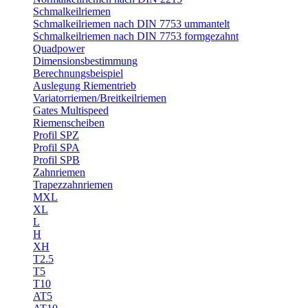
Schmalkeilriemen
Schmalkeilriemen nach DIN 7753 ummantelt
Schmalkeilriemen nach DIN 7753 formgezahnt
Quadpower
Dimensionsbestimmung
Berechnungsbeispiel
Auslegung Riementrieb
Variatorriemen/Breitkeilriemen
Gates Multispeed
Riemenscheiben
Profil SPZ
Profil SPA
Profil SPB
Zahnriemen
Trapezzahnriemen
MXL
XL
L
H
XH
T2.5
T5
T10
AT5