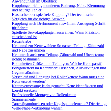
Anwendungen im Überblick
Kupplungen richtig montieren: Bohrung, Nabe, Klemmung
und häufige Fehler
Elastische oder spielfreie Kupplung? Der technische
Vergleich für die richtige Auswahl
Kupplung nach Drehmoment auswählen: Auslegung Schritt
für Schritt
Spielfreie Servokupplungen auswählen: Wann Präzision
entscheidend ist
Kettentriebe
Kettenrad zur Kette wählen: So passen Teilung, Zähnezahl
und Nabe zusammen
Kettentrieb auslegen: Teilung, Zähnezahl und Übersetzung
richtig bestimmen
Rollenketten Größen und Teilungen: Welche Kette passt?
Polygoneffekt im Kettentrieb: Ursachen, Auswirkungen und
Gegenmaßnahmen
Verschleiß und Längung bei Rollenketten: Wann muss eine
Kette ersetzt werden?
Kettenvermessung leicht gemacht: Kette identifizieren und
korrekt ersetzen
Professionelle Montage von Rollenketten
Spannelemente
Taper-Spannbuchsen oder Kegelspannelemente? Die richtige
Welle-Nabe-Verbindung wählen