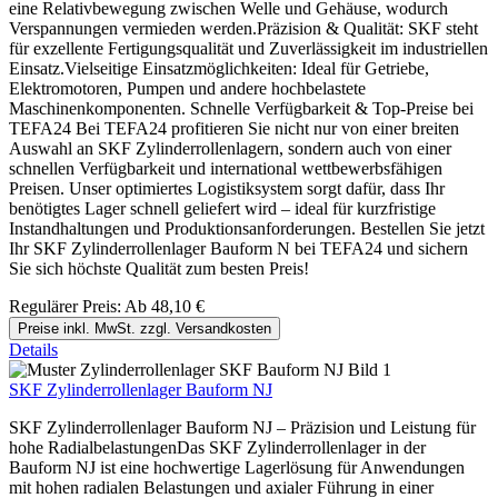
eine Relativbewegung zwischen Welle und Gehäuse, wodurch
Verspannungen vermieden werden.Präzision & Qualität: SKF steht
für exzellente Fertigungsqualität und Zuverlässigkeit im industriellen
Einsatz.Vielseitige Einsatzmöglichkeiten: Ideal für Getriebe,
Elektromotoren, Pumpen und andere hochbelastete
Maschinenkomponenten. Schnelle Verfügbarkeit & Top-Preise bei
TEFA24 Bei TEFA24 profitieren Sie nicht nur von einer breiten
Auswahl an SKF Zylinderrollenlagern, sondern auch von einer
schnellen Verfügbarkeit und international wettbewerbsfähigen
Preisen. Unser optimiertes Logistiksystem sorgt dafür, dass Ihr
benötigtes Lager schnell geliefert wird – ideal für kurzfristige
Instandhaltungen und Produktionsanforderungen. Bestellen Sie jetzt
Ihr SKF Zylinderrollenlager Bauform N bei TEFA24 und sichern
Sie sich höchste Qualität zum besten Preis!
Regulärer Preis:
Ab
48,10 €
Preise inkl. MwSt. zzgl. Versandkosten
Details
SKF Zylinderrollenlager Bauform NJ
SKF Zylinderrollenlager Bauform NJ – Präzision und Leistung für
hohe RadialbelastungenDas SKF Zylinderrollenlager in der
Bauform NJ ist eine hochwertige Lagerlösung für Anwendungen
mit hohen radialen Belastungen und axialer Führung in einer