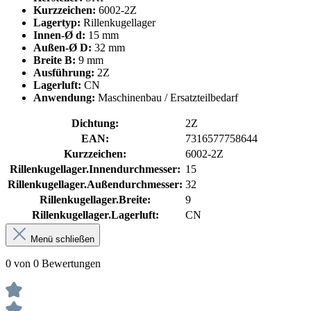
Kurzzeichen:
6002-2Z
Lagertyp:
Rillenkugellager
Innen-Ø d:
15 mm
Außen-Ø D:
32 mm
Breite B:
9 mm
Ausführung:
2Z
Lagerluft:
CN
Anwendung:
Maschinenbau / Ersatzteilbedarf
Dichtung:
2Z
EAN:
7316577758644
Kurzzeichen:
6002-2Z
Rillenkugellager.Innendurchmesser:
15
Rillenkugellager.Außendurchmesser:
32
Rillenkugellager.Breite:
9
Rillenkugellager.Lagerluft:
CN
Menü schließen
0 von 0 Bewertungen