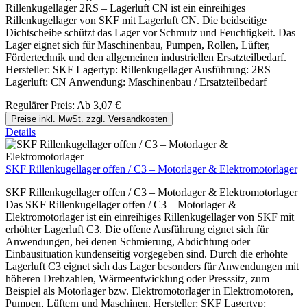
Rillenkugellager 2RS – Lagerluft CN ist ein einreihiges
Rillenkugellager von SKF mit Lagerluft CN. Die beidseitige
Dichtscheibe schützt das Lager vor Schmutz und Feuchtigkeit. Das
Lager eignet sich für Maschinenbau, Pumpen, Rollen, Lüfter,
Fördertechnik und den allgemeinen industriellen Ersatzteilbedarf.
Hersteller: SKF Lagertyp: Rillenkugellager Ausführung: 2RS
Lagerluft: CN Anwendung: Maschinenbau / Ersatzteilbedarf
Regulärer Preis:
Ab
3,07 €
Preise inkl. MwSt. zzgl. Versandkosten
Details
SKF Rillenkugellager offen / C3 – Motorlager & Elektromotorlager
SKF Rillenkugellager offen / C3 – Motorlager & Elektromotorlager
Das SKF Rillenkugellager offen / C3 – Motorlager &
Elektromotorlager ist ein einreihiges Rillenkugellager von SKF mit
erhöhter Lagerluft C3. Die offene Ausführung eignet sich für
Anwendungen, bei denen Schmierung, Abdichtung oder
Einbausituation kundenseitig vorgegeben sind. Durch die erhöhte
Lagerluft C3 eignet sich das Lager besonders für Anwendungen mit
höheren Drehzahlen, Wärmeentwicklung oder Presssitz, zum
Beispiel als Motorlager bzw. Elektromotorlager in Elektromotoren,
Pumpen, Lüftern und Maschinen. Hersteller: SKF Lagertyp: