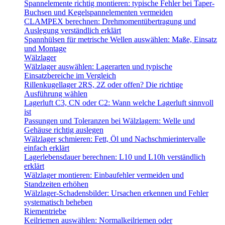
Spannelemente richtig montieren: typische Fehler bei Taper-
Buchsen und Kegelspannelementen vermeiden
CLAMPEX berechnen: Drehmomentübertragung und
Auslegung verständlich erklärt
Spannhülsen für metrische Wellen auswählen: Maße, Einsatz
und Montage
Wälzlager
Wälzlager auswählen: Lagerarten und typische
Einsatzbereiche im Vergleich
Rillenkugellager 2RS, 2Z oder offen? Die richtige
Ausführung wählen
Lagerluft C3, CN oder C2: Wann welche Lagerluft sinnvoll
ist
Passungen und Toleranzen bei Wälzlagern: Welle und
Gehäuse richtig auslegen
Wälzlager schmieren: Fett, Öl und Nachschmierintervalle
einfach erklärt
Lagerlebensdauer berechnen: L10 und L10h verständlich
erklärt
Wälzlager montieren: Einbaufehler vermeiden und
Standzeiten erhöhen
Wälzlager-Schadensbilder: Ursachen erkennen und Fehler
systematisch beheben
Riementriebe
Keilriemen auswählen: Normalkeilriemen oder