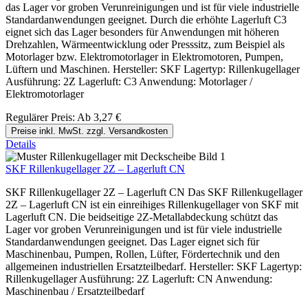
das Lager vor groben Verunreinigungen und ist für viele industrielle
Standardanwendungen geeignet. Durch die erhöhte Lagerluft C3
eignet sich das Lager besonders für Anwendungen mit höheren
Drehzahlen, Wärmeentwicklung oder Presssitz, zum Beispiel als
Motorlager bzw. Elektromotorlager in Elektromotoren, Pumpen,
Lüftern und Maschinen. Hersteller: SKF Lagertyp: Rillenkugellager
Ausführung: 2Z Lagerluft: C3 Anwendung: Motorlager /
Elektromotorlager
Regulärer Preis:
Ab
3,27 €
Preise inkl. MwSt. zzgl. Versandkosten
Details
SKF Rillenkugellager 2Z – Lagerluft CN
SKF Rillenkugellager 2Z – Lagerluft CN Das SKF Rillenkugellager
2Z – Lagerluft CN ist ein einreihiges Rillenkugellager von SKF mit
Lagerluft CN. Die beidseitige 2Z-Metallabdeckung schützt das
Lager vor groben Verunreinigungen und ist für viele industrielle
Standardanwendungen geeignet. Das Lager eignet sich für
Maschinenbau, Pumpen, Rollen, Lüfter, Fördertechnik und den
allgemeinen industriellen Ersatzteilbedarf. Hersteller: SKF Lagertyp:
Rillenkugellager Ausführung: 2Z Lagerluft: CN Anwendung:
Maschinenbau / Ersatzteilbedarf