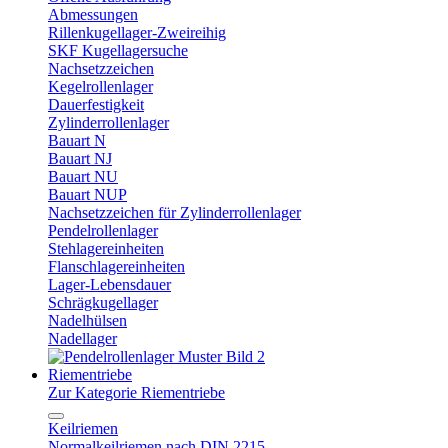
Abmessungen
Rillenkugellager-Zweireihig
SKF Kugellagersuche
Nachsetzzeichen
Kegelrollenlager
Dauerfestigkeit
Zylinderrollenlager
Bauart N
Bauart NJ
Bauart NU
Bauart NUP
Nachsetzzeichen für Zylinderrollenlager
Pendelrollenlager
Stehlagereinheiten
Flanschlagereinheiten
Lager-Lebensdauer
Schrägkugellager
Nadelhülsen
Nadellager
Riementriebe
Zur Kategorie Riementriebe
Keilriemen
Normalkeilriemen nach DIN 2215