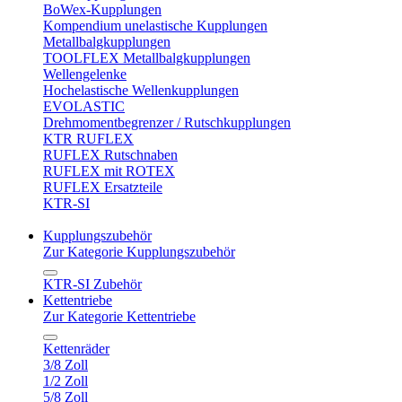
BoWex-Kupplungen
Kompendium unelastische Kupplungen
Metallbalgkupplungen
TOOLFLEX Metallbalgkupplungen
Wellengelenke
Hochelastische Wellenkupplungen
EVOLASTIC
Drehmomentbegrenzer / Rutschkupplungen
KTR RUFLEX
RUFLEX Rutschnaben
RUFLEX mit ROTEX
RUFLEX Ersatzteile
KTR-SI
Kupplungszubehör
Zur Kategorie Kupplungszubehör
KTR-SI Zubehör
Kettentriebe
Zur Kategorie Kettentriebe
Kettenräder
3/8 Zoll
1/2 Zoll
5/8 Zoll