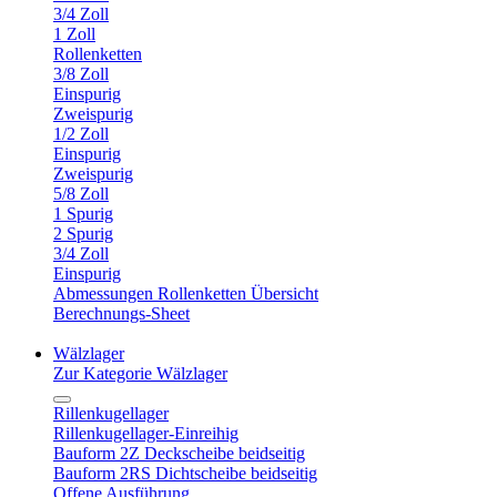
3/4 Zoll
1 Zoll
Rollenketten
3/8 Zoll
Einspurig
Zweispurig
1/2 Zoll
Einspurig
Zweispurig
5/8 Zoll
1 Spurig
2 Spurig
3/4 Zoll
Einspurig
Abmessungen Rollenketten Übersicht
Berechnungs-Sheet
Wälzlager
Zur Kategorie Wälzlager
Rillenkugellager
Rillenkugellager-Einreihig
Bauform 2Z Deckscheibe beidseitig
Bauform 2RS Dichtscheibe beidseitig
Offene Ausführung