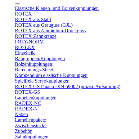
Elastische Klauen- und Bolzenkupplungen
ROTEX
ROTEX aus Stahl
ROTEX aus Grauguss (GJL)
ROTEX aus Aluminium-Druckguss
ROTEX Zahnkränze
POLY-NORM
ROFLEX
Einzelteile
Baugruppen/Kupplungen
Bolzenkupplungen
Berechnungs-Sheet
Kompendium elastische Kupplungen
Spielfreie Servokupplungen
ROTEX GS P nach DIN 69002 (präzise Aufsührung)
ROTEX-GS
Lamellenkupplungen
RADEX-NC
RADEX-N
Naben
Lamellenpakete
Zwischenstücke
Zubehör
Zahnkupplungen