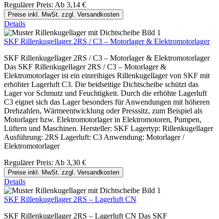
Regulärer Preis:
Ab
3,14 €
Preise inkl. MwSt. zzgl. Versandkosten
Details
SKF Rillenkugellager 2RS / C3 – Motorlager & Elektromotorlager
SKF Rillenkugellager 2RS / C3 – Motorlager & Elektromotorlager
Das SKF Rillenkugellager 2RS / C3 – Motorlager &
Elektromotorlager ist ein einreihiges Rillenkugellager von SKF mit
erhöhter Lagerluft C3. Die beidseitige Dichtscheibe schützt das
Lager vor Schmutz und Feuchtigkeit. Durch die erhöhte Lagerluft
C3 eignet sich das Lager besonders für Anwendungen mit höheren
Drehzahlen, Wärmeentwicklung oder Presssitz, zum Beispiel als
Motorlager bzw. Elektromotorlager in Elektromotoren, Pumpen,
Lüftern und Maschinen. Hersteller: SKF Lagertyp: Rillenkugellager
Ausführung: 2RS Lagerluft: C3 Anwendung: Motorlager /
Elektromotorlager
Regulärer Preis:
Ab
3,30 €
Preise inkl. MwSt. zzgl. Versandkosten
Details
SKF Rillenkugellager 2RS – Lagerluft CN
SKF Rillenkugellager 2RS – Lagerluft CN Das SKF