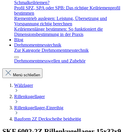
Schmalkeilriemen?
Profil SPZ, SPA oder SPB: Das richtige Keilriemenprofil
bestimmen
Riementrieb auslegen: Leistung, Übersetzung und
Vorspannung richtig berechnen
Keilriemenlänge bestimmen: So funktioniert die
Dimensionsbestimmung in der Praxis
Blog
Drehmomentmesstechnik
Zur Kategorie Drehmomentmesstechnik
Drehmomentmesswellen und Zubehör
Menü schließen
Wälzlager
Rillenkugellager
Rillenkugellager-Einreihig
Bauform 2Z Deckscheibe beidseitig
SKF 6002-2Z Rillenkugellager 15x32x9