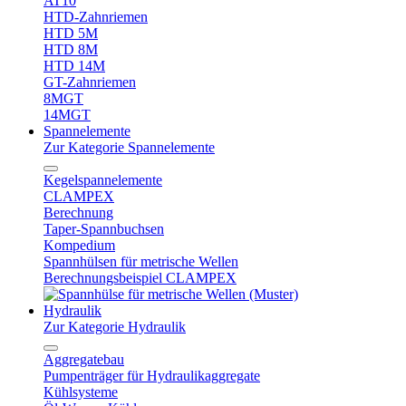
AT10
HTD-Zahnriemen
HTD 5M
HTD 8M
HTD 14M
GT-Zahnriemen
8MGT
14MGT
Spannelemente
Zur Kategorie Spannelemente
Kegelspannelemente
CLAMPEX
Berechnung
Taper-Spannbuchsen
Kompedium
Spannhülsen für metrische Wellen
Berechnungsbeispiel CLAMPEX
Hydraulik
Zur Kategorie Hydraulik
Aggregatebau
Pumpenträger für Hydraulikaggregate
Kühlsysteme