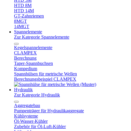
HTD 5M
HTD 8M
HTD 14M
GT-Zahnriemen
8MGT
14MGT
Spannelemente
Zur Kategorie Spannelemente
Kegelspannelemente
CLAMPEX
Berechnung
Taper-Spannbuchsen
Kompedium
Spannhülsen für metrische Wellen
Berechnungsbeispiel CLAMPEX
Hydraulik
Zur Kategorie Hydraulik
Aggregatebau
Pumpenträger für Hydraulikaggregate
Kühlsysteme
Öl-Wasser-Kühler
Zubehör für Öl-Luft-Kühler