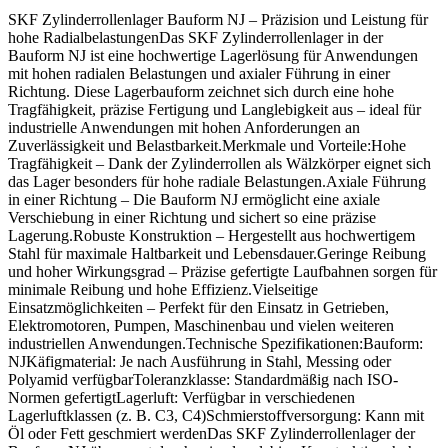
SKF Zylinderrollenlager Bauform NJ – Präzision und Leistung für
hohe RadialbelastungenDas SKF Zylinderrollenlager in der
Bauform NJ ist eine hochwertige Lagerlösung für Anwendungen
mit hohen radialen Belastungen und axialer Führung in einer
Richtung. Diese Lagerbauform zeichnet sich durch eine hohe
Tragfähigkeit, präzise Fertigung und Langlebigkeit aus – ideal für
industrielle Anwendungen mit hohen Anforderungen an
Zuverlässigkeit und Belastbarkeit.Merkmale und Vorteile:Hohe
Tragfähigkeit – Dank der Zylinderrollen als Wälzkörper eignet sich
das Lager besonders für hohe radiale Belastungen.Axiale Führung
in einer Richtung – Die Bauform NJ ermöglicht eine axiale
Verschiebung in einer Richtung und sichert so eine präzise
Lagerung.Robuste Konstruktion – Hergestellt aus hochwertigem
Stahl für maximale Haltbarkeit und Lebensdauer.Geringe Reibung
und hoher Wirkungsgrad – Präzise gefertigte Laufbahnen sorgen für
minimale Reibung und hohe Effizienz.Vielseitige
Einsatzmöglichkeiten – Perfekt für den Einsatz in Getrieben,
Elektromotoren, Pumpen, Maschinenbau und vielen weiteren
industriellen Anwendungen.Technische Spezifikationen:Bauform:
NJKäfigmaterial: Je nach Ausführung in Stahl, Messing oder
Polyamid verfügbarToleranzklasse: Standardmäßig nach ISO-
Normen gefertigtLagerluft: Verfügbar in verschiedenen
Lagerluftklassen (z. B. C3, C4)Schmierstoffversorgung: Kann mit
Öl oder Fett geschmiert werdenDas SKF Zylinderrollenlager der