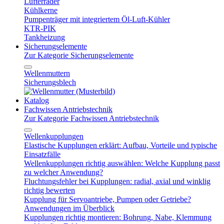
Lüfterräder
Kühlkerne
Pumpenträger mit integriertem Öl-Luft-Kühler
KTR-PIK
Tankheizung
Sicherungselemente
Zur Kategorie Sicherungselemente
Wellenmuttern
Sicherungsblech
Katalog
Fachwissen Antriebstechnik
Zur Kategorie Fachwissen Antriebstechnik
Wellenkupplungen
Elastische Kupplungen erklärt: Aufbau, Vorteile und typische
Einsatzfälle
Wellenkupplungen richtig auswählen: Welche Kupplung passt
zu welcher Anwendung?
Fluchtungsfehler bei Kupplungen: radial, axial und winklig
richtig bewerten
Kupplung für Servoantriebe, Pumpen oder Getriebe?
Anwendungen im Überblick
Kupplungen richtig montieren: Bohrung, Nabe, Klemmung