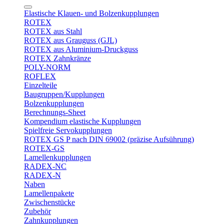
Elastische Klauen- und Bolzenkupplungen
ROTEX
ROTEX aus Stahl
ROTEX aus Grauguss (GJL)
ROTEX aus Aluminium-Druckguss
ROTEX Zahnkränze
POLY-NORM
ROFLEX
Einzelteile
Baugruppen/Kupplungen
Bolzenkupplungen
Berechnungs-Sheet
Kompendium elastische Kupplungen
Spielfreie Servokupplungen
ROTEX GS P nach DIN 69002 (präzise Aufsührung)
ROTEX-GS
Lamellenkupplungen
RADEX-NC
RADEX-N
Naben
Lamellenpakete
Zwischenstücke
Zubehör
Zahnkupplungen