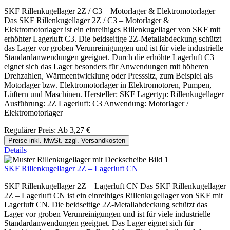
SKF Rillenkugellager 2Z / C3 – Motorlager & Elektromotorlager
Das SKF Rillenkugellager 2Z / C3 – Motorlager &
Elektromotorlager ist ein einreihiges Rillenkugellager von SKF mit
erhöhter Lagerluft C3. Die beidseitige 2Z-Metallabdeckung schützt
das Lager vor groben Verunreinigungen und ist für viele industrielle
Standardanwendungen geeignet. Durch die erhöhte Lagerluft C3
eignet sich das Lager besonders für Anwendungen mit höheren
Drehzahlen, Wärmeentwicklung oder Presssitz, zum Beispiel als
Motorlager bzw. Elektromotorlager in Elektromotoren, Pumpen,
Lüftern und Maschinen. Hersteller: SKF Lagertyp: Rillenkugellager
Ausführung: 2Z Lagerluft: C3 Anwendung: Motorlager /
Elektromotorlager
Regulärer Preis:
Ab
3,27 €
Preise inkl. MwSt. zzgl. Versandkosten
Details
SKF Rillenkugellager 2Z – Lagerluft CN
SKF Rillenkugellager 2Z – Lagerluft CN Das SKF Rillenkugellager
2Z – Lagerluft CN ist ein einreihiges Rillenkugellager von SKF mit
Lagerluft CN. Die beidseitige 2Z-Metallabdeckung schützt das
Lager vor groben Verunreinigungen und ist für viele industrielle
Standardanwendungen geeignet. Das Lager eignet sich für