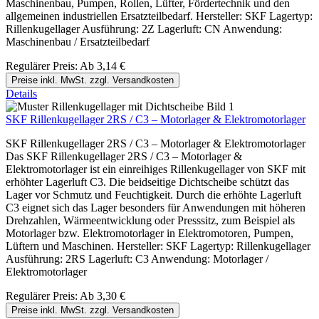
Maschinenbau, Pumpen, Rollen, Lüfter, Fördertechnik und den
allgemeinen industriellen Ersatzteilbedarf. Hersteller: SKF Lagertyp:
Rillenkugellager Ausführung: 2Z Lagerluft: CN Anwendung:
Maschinenbau / Ersatzteilbedarf
Regulärer Preis:
Ab
3,14 €
Preise inkl. MwSt. zzgl. Versandkosten
Details
SKF Rillenkugellager 2RS / C3 – Motorlager & Elektromotorlager
SKF Rillenkugellager 2RS / C3 – Motorlager & Elektromotorlager
Das SKF Rillenkugellager 2RS / C3 – Motorlager &
Elektromotorlager ist ein einreihiges Rillenkugellager von SKF mit
erhöhter Lagerluft C3. Die beidseitige Dichtscheibe schützt das
Lager vor Schmutz und Feuchtigkeit. Durch die erhöhte Lagerluft
C3 eignet sich das Lager besonders für Anwendungen mit höheren
Drehzahlen, Wärmeentwicklung oder Presssitz, zum Beispiel als
Motorlager bzw. Elektromotorlager in Elektromotoren, Pumpen,
Lüftern und Maschinen. Hersteller: SKF Lagertyp: Rillenkugellager
Ausführung: 2RS Lagerluft: C3 Anwendung: Motorlager /
Elektromotorlager
Regulärer Preis:
Ab
3,30 €
Preise inkl. MwSt. zzgl. Versandkosten