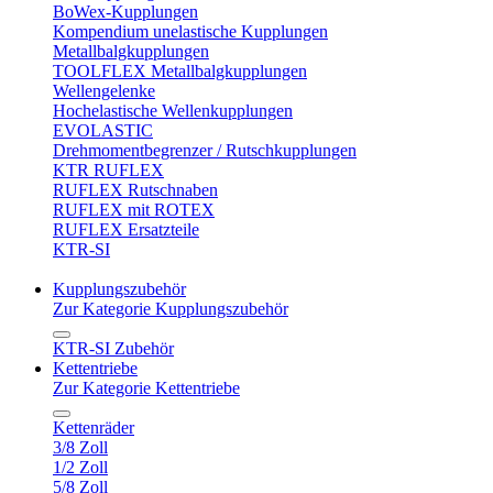
BoWex-Kupplungen
Kompendium unelastische Kupplungen
Metallbalgkupplungen
TOOLFLEX Metallbalgkupplungen
Wellengelenke
Hochelastische Wellenkupplungen
EVOLASTIC
Drehmomentbegrenzer / Rutschkupplungen
KTR RUFLEX
RUFLEX Rutschnaben
RUFLEX mit ROTEX
RUFLEX Ersatzteile
KTR-SI
Kupplungszubehör
Zur Kategorie Kupplungszubehör
KTR-SI Zubehör
Kettentriebe
Zur Kategorie Kettentriebe
Kettenräder
3/8 Zoll
1/2 Zoll
5/8 Zoll