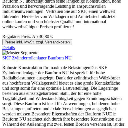
Bauform NJ überzeugt durch seine langlebige Konstruktion, hohe
Präzision und hervorragende Leistung in anspruchsvollen
Industrieanwendungen. Vertrauen Sie auf SKF, einen weltweit
führenden Hersteller von Wälzlagern und Antriebstechnik.Jetzt
online kaufen und von höchster Qualität und international
wettbewerbsfähigen Preisen profitieren!
Regulärer Preis:
Ab
30,80 €
Preise inkl. MwSt. zzgl. Versandkosten
Details
SKF Zylinderrollenlager Bauform NU
Robuste Konstruktion für maximale BelastungenDas SKF
Zylinderrollenlager der Bauform NU ist speziell für hohe
Radialbelastungen ausgelegt. Dank der zylindrischen Wälzkörper
aus hochfestem Wälzlagerstahl bietet es eine große Kontaktfläche
und sorgt somit für eine optimale Lastverteilung. Die Lagerringe
bestehen aus einsatzgehärtetem Stahl, der für eine hohe
Tragfähigkeit und Widerstandsfähigkeit gegen Ermüdungsschäden
sorgt. Diese Bauform ist ideal für Anwendungen, bei denen hohe
Belastungen auftreten und axiale Verschiebungen ausgeglichen
werden müssen.Besondere Eigenschaften der Bauform NUDie
Bauform NU zeichnet sich durch ihre besondere Konstruktion aus:
Während der Außenring mit zwei festen Borden versehen ist, ist der