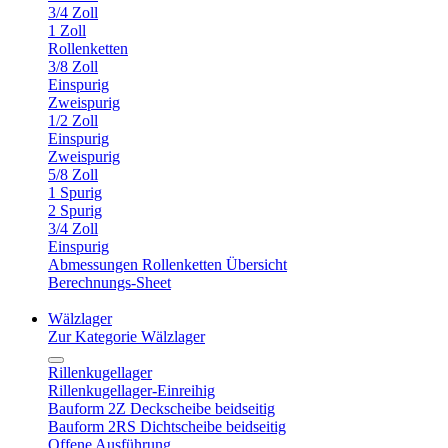
3/4 Zoll
1 Zoll
Rollenketten
3/8 Zoll
Einspurig
Zweispurig
1/2 Zoll
Einspurig
Zweispurig
5/8 Zoll
1 Spurig
2 Spurig
3/4 Zoll
Einspurig
Abmessungen Rollenketten Übersicht
Berechnungs-Sheet
Wälzlager
Zur Kategorie Wälzlager
Rillenkugellager
Rillenkugellager-Einreihig
Bauform 2Z Deckscheibe beidseitig
Bauform 2RS Dichtscheibe beidseitig
Offene Ausführung