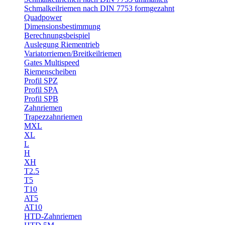
Schmalkeilriemen nach DIN 7753 formgezahnt
Quadpower
Dimensionsbestimmung
Berechnungsbeispiel
Auslegung Riementrieb
Variatorriemen/Breitkeilriemen
Gates Multispeed
Riemenscheiben
Profil SPZ
Profil SPA
Profil SPB
Zahnriemen
Trapezzahnriemen
MXL
XL
L
H
XH
T2.5
T5
T10
AT5
AT10
HTD-Zahnriemen