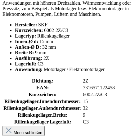
Anwendungen mit höheren Drehzahlen, Wärmeentwicklung oder
Presssitz, zum Beispiel als Motorlager bzw. Elektromotorlager in
Elektromotoren, Pumpen, Lüftern und Maschinen.
Hersteller:
SKF
Kurzzeichen:
6002-2Z/C3
Lagertyp:
Rillenkugellager
Innen-Ø d:
15 mm
Außen-Ø D:
32 mm
Breite B:
9 mm
Ausführung:
2Z
Lagerluft:
C3
Anwendung:
Motorlager / Elektromotorlager
Dichtung:
2Z
EAN:
7316571122458
Kurzzeichen:
6002-2Z/C3
Rillenkugellager.Innendurchmesser:
15
Rillenkugellager.Außendurchmesser:
32
Rillenkugellager.Breite:
9
Rillenkugellager.Lagerluft:
C3
Menü schließen