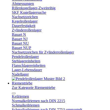
Abmessungen
Rillenkugellager-Zweireihig
SKF Kugellagersuche
Nachsetzzeichen
Kegelrollenlager
Dauerfestigkeit
Zylinderrollenlager
Bauart N
Bauart NJ
Bauart NU
Bauart NUP
Nachsetzzeichen für Zylinderrollenlager
Pendelrollenlager
Stehlagereinheiten
Flanschlagereinheiten
Lager-Lebensdauer
Nadellager
Riementriebe
Zur Kategorie Riementriebe
Keilriemen
Normalkeilriemen nach DIN 2215
Schmalkeilriemen
Schmalkeilriemen nach DIN 7753 ummantelt