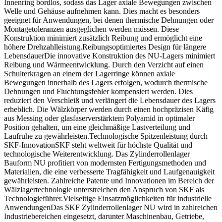
Innenring bordlos, sodass das Lager axiale Bewegungen zwischen
Welle und Gehäuse aufnehmen kann. Dies macht es besonders
geeignet für Anwendungen, bei denen thermische Dehnungen oder
Montagetoleranzen ausgeglichen werden müssen. Diese
Konstruktion minimiert zusätzlich Reibung und ermöglicht eine
höhere Drehzahlleistung.Reibungsoptimiertes Design für längere
LebensdauerDie innovative Konstruktion des NU-Lagers minimiert
Reibung und Wärmeentwicklung. Durch den Verzicht auf einen
Schulterkragen an einem der Lagerringe können axiale
Bewegungen innerhalb des Lagers erfolgen, wodurch thermische
Dehnungen und Fluchtungsfehler kompensiert werden. Dies
reduziert den Verschleiß und verlängert die Lebensdauer des Lagers
erheblich. Die Wälzkörper werden durch einen hochpräzisen Käfig
aus Messing oder glasfaserverstärktem Polyamid in optimaler
Position gehalten, um eine gleichmäßige Lastverteilung und
Laufruhe zu gewährleisten.Technologische Spitzenleistung durch
SKF-InnovationSKF steht weltweit für höchste Qualität und
technologische Weiterentwicklung. Das Zylinderrollenlager
Bauform NU profitiert von modernsten Fertigungsmethoden und
Materialien, die eine verbesserte Tragfähigkeit und Laufgenauigkeit
gewährleisten. Zahlreiche Patente und Innovationen im Bereich der
Wälzlagertechnologie unterstreichen den Anspruch von SKF als
Technologieführer.Vielseitige Einsatzmöglichkeiten für industrielle
AnwendungenDas SKF Zylinderrollenlager NU wird in zahlreichen
Industriebereichen eingesetzt, darunter Maschinenbau, Getriebe,