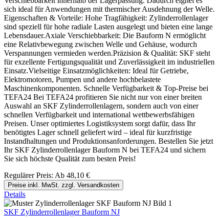
Verschiebbarkeit innerhalb der Lagerpassung. Dadurch eignet es
sich ideal für Anwendungen mit thermischer Ausdehnung der Welle.
Eigenschaften & Vorteile: Hohe Tragfähigkeit: Zylinderrollenlager
sind speziell für hohe radiale Lasten ausgelegt und bieten eine lange
Lebensdauer.Axiale Verschiebbarkeit: Die Bauform N ermöglicht
eine Relativbewegung zwischen Welle und Gehäuse, wodurch
Verspannungen vermieden werden.Präzision & Qualität: SKF steht
für exzellente Fertigungsqualität und Zuverlässigkeit im industriellen
Einsatz.Vielseitige Einsatzmöglichkeiten: Ideal für Getriebe,
Elektromotoren, Pumpen und andere hochbelastete
Maschinenkomponenten. Schnelle Verfügbarkeit & Top-Preise bei
TEFA24 Bei TEFA24 profitieren Sie nicht nur von einer breiten
Auswahl an SKF Zylinderrollenlagern, sondern auch von einer
schnellen Verfügbarkeit und international wettbewerbsfähigen
Preisen. Unser optimiertes Logistiksystem sorgt dafür, dass Ihr
benötigtes Lager schnell geliefert wird – ideal für kurzfristige
Instandhaltungen und Produktionsanforderungen. Bestellen Sie jetzt
Ihr SKF Zylinderrollenlager Bauform N bei TEFA24 und sichern
Sie sich höchste Qualität zum besten Preis!
Regulärer Preis:
Ab
48,10 €
Preise inkl. MwSt. zzgl. Versandkosten
Details
SKF Zylinderrollenlager Bauform NJ