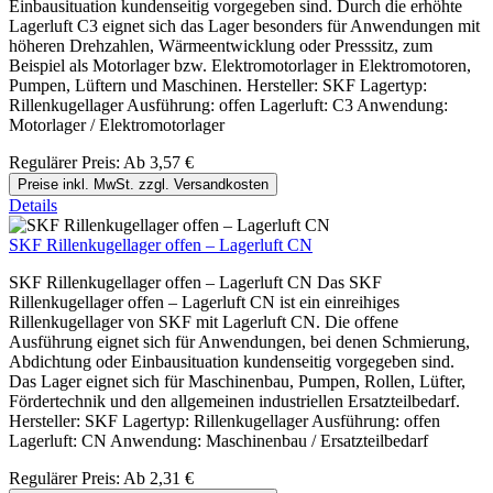
Einbausituation kundenseitig vorgegeben sind. Durch die erhöhte
Lagerluft C3 eignet sich das Lager besonders für Anwendungen mit
höheren Drehzahlen, Wärmeentwicklung oder Presssitz, zum
Beispiel als Motorlager bzw. Elektromotorlager in Elektromotoren,
Pumpen, Lüftern und Maschinen. Hersteller: SKF Lagertyp:
Rillenkugellager Ausführung: offen Lagerluft: C3 Anwendung:
Motorlager / Elektromotorlager
Regulärer Preis:
Ab
3,57 €
Preise inkl. MwSt. zzgl. Versandkosten
Details
SKF Rillenkugellager offen – Lagerluft CN
SKF Rillenkugellager offen – Lagerluft CN Das SKF
Rillenkugellager offen – Lagerluft CN ist ein einreihiges
Rillenkugellager von SKF mit Lagerluft CN. Die offene
Ausführung eignet sich für Anwendungen, bei denen Schmierung,
Abdichtung oder Einbausituation kundenseitig vorgegeben sind.
Das Lager eignet sich für Maschinenbau, Pumpen, Rollen, Lüfter,
Fördertechnik und den allgemeinen industriellen Ersatzteilbedarf.
Hersteller: SKF Lagertyp: Rillenkugellager Ausführung: offen
Lagerluft: CN Anwendung: Maschinenbau / Ersatzteilbedarf
Regulärer Preis:
Ab
2,31 €