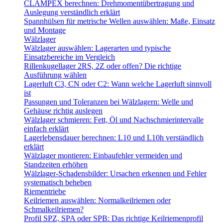
CLAMPEX berechnen: Drehmomentübertragung und
Auslegung verständlich erklärt
Spannhülsen für metrische Wellen auswählen: Maße, Einsatz
und Montage
Wälzlager
Wälzlager auswählen: Lagerarten und typische
Einsatzbereiche im Vergleich
Rillenkugellager 2RS, 2Z oder offen? Die richtige
Ausführung wählen
Lagerluft C3, CN oder C2: Wann welche Lagerluft sinnvoll
ist
Passungen und Toleranzen bei Wälzlagern: Welle und
Gehäuse richtig auslegen
Wälzlager schmieren: Fett, Öl und Nachschmierintervalle
einfach erklärt
Lagerlebensdauer berechnen: L10 und L10h verständlich
erklärt
Wälzlager montieren: Einbaufehler vermeiden und
Standzeiten erhöhen
Wälzlager-Schadensbilder: Ursachen erkennen und Fehler
systematisch beheben
Riementriebe
Keilriemen auswählen: Normalkeilriemen oder
Schmalkeilriemen?
Profil SPZ, SPA oder SPB: Das richtige Keilriemenprofil