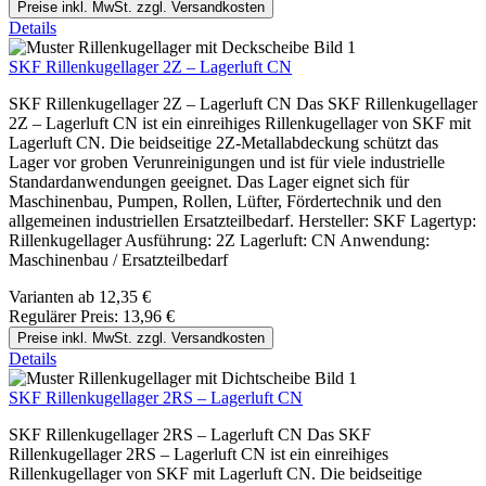
Preise inkl. MwSt. zzgl. Versandkosten
Details
SKF Rillenkugellager 2Z – Lagerluft CN
SKF Rillenkugellager 2Z – Lagerluft CN Das SKF Rillenkugellager
2Z – Lagerluft CN ist ein einreihiges Rillenkugellager von SKF mit
Lagerluft CN. Die beidseitige 2Z-Metallabdeckung schützt das
Lager vor groben Verunreinigungen und ist für viele industrielle
Standardanwendungen geeignet. Das Lager eignet sich für
Maschinenbau, Pumpen, Rollen, Lüfter, Fördertechnik und den
allgemeinen industriellen Ersatzteilbedarf. Hersteller: SKF Lagertyp:
Rillenkugellager Ausführung: 2Z Lagerluft: CN Anwendung:
Maschinenbau / Ersatzteilbedarf
Varianten ab
12,35 €
Regulärer Preis:
13,96 €
Preise inkl. MwSt. zzgl. Versandkosten
Details
SKF Rillenkugellager 2RS – Lagerluft CN
SKF Rillenkugellager 2RS – Lagerluft CN Das SKF
Rillenkugellager 2RS – Lagerluft CN ist ein einreihiges
Rillenkugellager von SKF mit Lagerluft CN. Die beidseitige