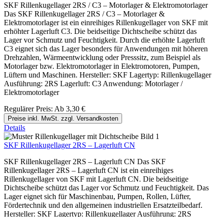
SKF Rillenkugellager 2RS / C3 – Motorlager & Elektromotorlager
Das SKF Rillenkugellager 2RS / C3 – Motorlager &
Elektromotorlager ist ein einreihiges Rillenkugellager von SKF mit
erhöhter Lagerluft C3. Die beidseitige Dichtscheibe schützt das
Lager vor Schmutz und Feuchtigkeit. Durch die erhöhte Lagerluft
C3 eignet sich das Lager besonders für Anwendungen mit höheren
Drehzahlen, Wärmeentwicklung oder Presssitz, zum Beispiel als
Motorlager bzw. Elektromotorlager in Elektromotoren, Pumpen,
Lüftern und Maschinen. Hersteller: SKF Lagertyp: Rillenkugellager
Ausführung: 2RS Lagerluft: C3 Anwendung: Motorlager /
Elektromotorlager
Regulärer Preis:
Ab
3,30 €
Preise inkl. MwSt. zzgl. Versandkosten
Details
SKF Rillenkugellager 2RS – Lagerluft CN
SKF Rillenkugellager 2RS – Lagerluft CN Das SKF
Rillenkugellager 2RS – Lagerluft CN ist ein einreihiges
Rillenkugellager von SKF mit Lagerluft CN. Die beidseitige
Dichtscheibe schützt das Lager vor Schmutz und Feuchtigkeit. Das
Lager eignet sich für Maschinenbau, Pumpen, Rollen, Lüfter,
Fördertechnik und den allgemeinen industriellen Ersatzteilbedarf.
Hersteller: SKF Lagertyp: Rillenkugellager Ausführung: 2RS