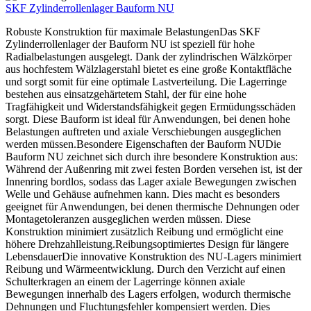
SKF Zylinderrollenlager Bauform NU
Robuste Konstruktion für maximale BelastungenDas SKF
Zylinderrollenlager der Bauform NU ist speziell für hohe
Radialbelastungen ausgelegt. Dank der zylindrischen Wälzkörper
aus hochfestem Wälzlagerstahl bietet es eine große Kontaktfläche
und sorgt somit für eine optimale Lastverteilung. Die Lagerringe
bestehen aus einsatzgehärtetem Stahl, der für eine hohe
Tragfähigkeit und Widerstandsfähigkeit gegen Ermüdungsschäden
sorgt. Diese Bauform ist ideal für Anwendungen, bei denen hohe
Belastungen auftreten und axiale Verschiebungen ausgeglichen
werden müssen.Besondere Eigenschaften der Bauform NUDie
Bauform NU zeichnet sich durch ihre besondere Konstruktion aus:
Während der Außenring mit zwei festen Borden versehen ist, ist der
Innenring bordlos, sodass das Lager axiale Bewegungen zwischen
Welle und Gehäuse aufnehmen kann. Dies macht es besonders
geeignet für Anwendungen, bei denen thermische Dehnungen oder
Montagetoleranzen ausgeglichen werden müssen. Diese
Konstruktion minimiert zusätzlich Reibung und ermöglicht eine
höhere Drehzahlleistung.Reibungsoptimiertes Design für längere
LebensdauerDie innovative Konstruktion des NU-Lagers minimiert
Reibung und Wärmeentwicklung. Durch den Verzicht auf einen
Schulterkragen an einem der Lagerringe können axiale
Bewegungen innerhalb des Lagers erfolgen, wodurch thermische
Dehnungen und Fluchtungsfehler kompensiert werden. Dies