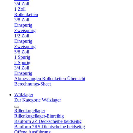
3/4 Zoll
1 Zoll
Rollenketten
3/8 Zoll
Einspurig
Zweispurig
1/2 Zoll
Einspurig
Zweispurig
5/8 Zoll
1 Spurig
2 Spurig
3/4 Zoll
Einspurig
Abmessungen Rollenketten Übersicht
Berechnungs-Sheet
Wälzlager
Zur Kategorie Wälzlager
Rillenkugellager
Rillenkugellager-Einreihig
Bauform 2Z Deckscheibe beidseitig
Bauform 2RS Dichtscheibe beidseitig
Offene Ausführung