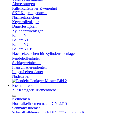
Abmessungen
Rillenkugellager-Zweireihig
SKF Kugellagersuche
Nachsetzzeichen
Kegelrollenlager
Dauerfestigkeit
Zylinderrollenlager
Bauart N
Bauart NJ
Bauart NU
Bauart NUP
Nachsetzzeichen für Zylinderrollenlager
Pendelrollenlager
Stehlagereinheiten
Flanschlagereinheiten
Lager-Lebensdauer
Nadellager
Riementriebe
Zur Kategorie Riementriebe
Keilriemen
Normalkeilriemen nach DIN 2215
Schmalkeilriemen
Schmalkeilriemen nach DIN 7753 ummantelt