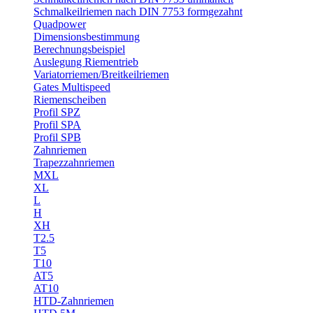
Schmalkeilriemen nach DIN 7753 formgezahnt
Quadpower
Dimensionsbestimmung
Berechnungsbeispiel
Auslegung Riementrieb
Variatorriemen/Breitkeilriemen
Gates Multispeed
Riemenscheiben
Profil SPZ
Profil SPA
Profil SPB
Zahnriemen
Trapezzahnriemen
MXL
XL
L
H
XH
T2.5
T5
T10
AT5
AT10
HTD-Zahnriemen