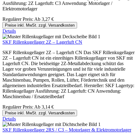
Ausführung: 2Z Lagerluft: C3 Anwendung: Motorlager /
Elektromotorlager
Regulärer Preis:
Ab
3,27 €
Preise inkl. MwSt. zzgl. Versandkosten
Details
SKF Rillenkugellager 2Z – Lagerluft CN
SKF Rillenkugellager 2Z – Lagerluft CN Das SKF Rillenkugellager
2Z – Lagerluft CN ist ein einreihiges Rillenkugellager von SKF mit
Lagerluft CN. Die beidseitige 2Z-Metallabdeckung schützt das
Lager vor groben Verunreinigungen und ist für viele industrielle
Standardanwendungen geeignet. Das Lager eignet sich für
Maschinenbau, Pumpen, Rollen, Lüfter, Fördertechnik und den
allgemeinen industriellen Ersatzteilbedarf. Hersteller: SKF Lagertyp:
Rillenkugellager Ausführung: 2Z Lagerluft: CN Anwendung:
Maschinenbau / Ersatzteilbedarf
Regulärer Preis:
Ab
3,14 €
Preise inkl. MwSt. zzgl. Versandkosten
Details
SKF Rillenkugellager 2RS / C3 – Motorlager & Elektromotorlager