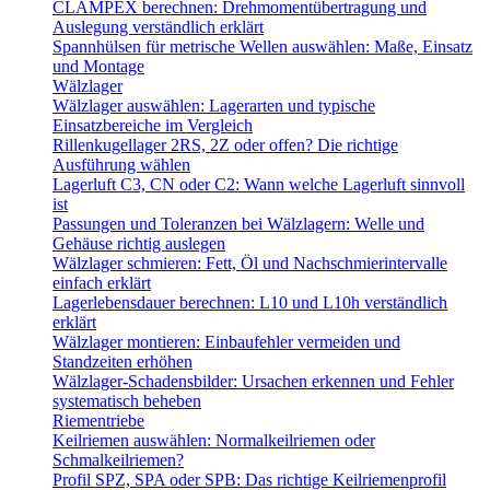
CLAMPEX berechnen: Drehmomentübertragung und
Auslegung verständlich erklärt
Spannhülsen für metrische Wellen auswählen: Maße, Einsatz
und Montage
Wälzlager
Wälzlager auswählen: Lagerarten und typische
Einsatzbereiche im Vergleich
Rillenkugellager 2RS, 2Z oder offen? Die richtige
Ausführung wählen
Lagerluft C3, CN oder C2: Wann welche Lagerluft sinnvoll
ist
Passungen und Toleranzen bei Wälzlagern: Welle und
Gehäuse richtig auslegen
Wälzlager schmieren: Fett, Öl und Nachschmierintervalle
einfach erklärt
Lagerlebensdauer berechnen: L10 und L10h verständlich
erklärt
Wälzlager montieren: Einbaufehler vermeiden und
Standzeiten erhöhen
Wälzlager-Schadensbilder: Ursachen erkennen und Fehler
systematisch beheben
Riementriebe
Keilriemen auswählen: Normalkeilriemen oder
Schmalkeilriemen?
Profil SPZ, SPA oder SPB: Das richtige Keilriemenprofil