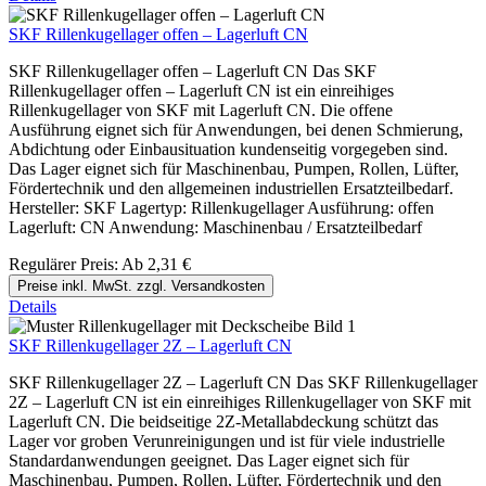
SKF Rillenkugellager offen – Lagerluft CN
SKF Rillenkugellager offen – Lagerluft CN Das SKF
Rillenkugellager offen – Lagerluft CN ist ein einreihiges
Rillenkugellager von SKF mit Lagerluft CN. Die offene
Ausführung eignet sich für Anwendungen, bei denen Schmierung,
Abdichtung oder Einbausituation kundenseitig vorgegeben sind.
Das Lager eignet sich für Maschinenbau, Pumpen, Rollen, Lüfter,
Fördertechnik und den allgemeinen industriellen Ersatzteilbedarf.
Hersteller: SKF Lagertyp: Rillenkugellager Ausführung: offen
Lagerluft: CN Anwendung: Maschinenbau / Ersatzteilbedarf
Regulärer Preis:
Ab
2,31 €
Preise inkl. MwSt. zzgl. Versandkosten
Details
SKF Rillenkugellager 2Z – Lagerluft CN
SKF Rillenkugellager 2Z – Lagerluft CN Das SKF Rillenkugellager
2Z – Lagerluft CN ist ein einreihiges Rillenkugellager von SKF mit
Lagerluft CN. Die beidseitige 2Z-Metallabdeckung schützt das
Lager vor groben Verunreinigungen und ist für viele industrielle
Standardanwendungen geeignet. Das Lager eignet sich für
Maschinenbau, Pumpen, Rollen, Lüfter, Fördertechnik und den