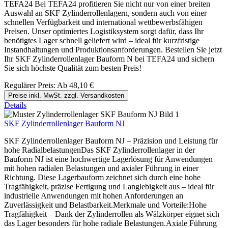
TEFA24 Bei TEFA24 profitieren Sie nicht nur von einer breiten
Auswahl an SKF Zylinderrollenlagern, sondern auch von einer
schnellen Verfügbarkeit und international wettbewerbsfähigen
Preisen. Unser optimiertes Logistiksystem sorgt dafür, dass Ihr
benötigtes Lager schnell geliefert wird – ideal für kurzfristige
Instandhaltungen und Produktionsanforderungen. Bestellen Sie jetzt
Ihr SKF Zylinderrollenlager Bauform N bei TEFA24 und sichern
Sie sich höchste Qualität zum besten Preis!
Regulärer Preis:
Ab
48,10 €
Preise inkl. MwSt. zzgl. Versandkosten
Details
SKF Zylinderrollenlager Bauform NJ
SKF Zylinderrollenlager Bauform NJ – Präzision und Leistung für
hohe RadialbelastungenDas SKF Zylinderrollenlager in der
Bauform NJ ist eine hochwertige Lagerlösung für Anwendungen
mit hohen radialen Belastungen und axialer Führung in einer
Richtung. Diese Lagerbauform zeichnet sich durch eine hohe
Tragfähigkeit, präzise Fertigung und Langlebigkeit aus – ideal für
industrielle Anwendungen mit hohen Anforderungen an
Zuverlässigkeit und Belastbarkeit.Merkmale und Vorteile:Hohe
Tragfähigkeit – Dank der Zylinderrollen als Wälzkörper eignet sich
das Lager besonders für hohe radiale Belastungen.Axiale Führung