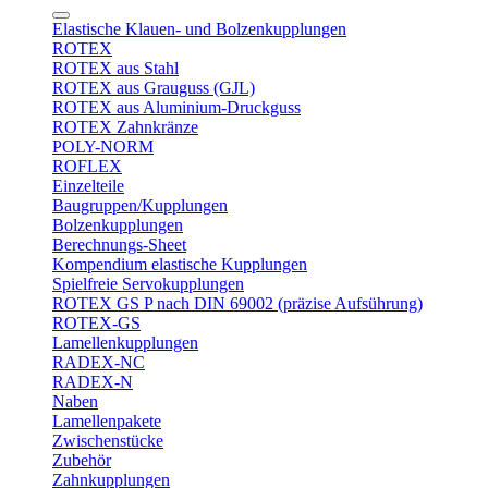
Elastische Klauen- und Bolzenkupplungen
ROTEX
ROTEX aus Stahl
ROTEX aus Grauguss (GJL)
ROTEX aus Aluminium-Druckguss
ROTEX Zahnkränze
POLY-NORM
ROFLEX
Einzelteile
Baugruppen/Kupplungen
Bolzenkupplungen
Berechnungs-Sheet
Kompendium elastische Kupplungen
Spielfreie Servokupplungen
ROTEX GS P nach DIN 69002 (präzise Aufsührung)
ROTEX-GS
Lamellenkupplungen
RADEX-NC
RADEX-N
Naben
Lamellenpakete
Zwischenstücke
Zubehör
Zahnkupplungen