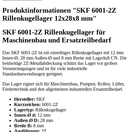
Produktinformationen "SKF 6001-2Z
Rillenkugellager 12x28x8 mm"
SKF 6001-2Z Rillenkugellager für
Maschinenbau und Ersatzteilbedarf
Das SKF 6001-2Z ist ein einreihiges Rillenkugellager mit 12 mm
Innen-Ø, 28 mm Außen-Ø und 8 mm Breite mit Lagerluft CN. Die
beidseitige 2Z-Metallabdeckung schützt das Lager vor groben
Verunreinigungen und ist für viele industrielle
Standardanwendungen geeignet.
Das Lager eignet sich für Maschinenbau, Pumpen, Rollen, Lüfter,
Fördertechnik und den allgemeinen industriellen Ersatzteilbedarf.
Hersteller:
SKF
Kurzzeichen:
6001-2Z
Lagertyp:
Rillenkugellager
Innen-Ø d:
12 mm
Außen-Ø D:
28 mm
Breite B:
8 mm
Ausführung:
2Z