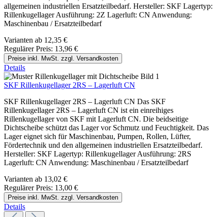
allgemeinen industriellen Ersatzteilbedarf. Hersteller: SKF Lagertyp:
Rillenkugellager Ausführung: 2Z Lagerluft: CN Anwendung:
Maschinenbau / Ersatzteilbedarf
Varianten ab
12,35 €
Regulärer Preis:
13,96 €
Preise inkl. MwSt. zzgl. Versandkosten
Details
SKF Rillenkugellager 2RS – Lagerluft CN
SKF Rillenkugellager 2RS – Lagerluft CN Das SKF
Rillenkugellager 2RS – Lagerluft CN ist ein einreihiges
Rillenkugellager von SKF mit Lagerluft CN. Die beidseitige
Dichtscheibe schützt das Lager vor Schmutz und Feuchtigkeit. Das
Lager eignet sich für Maschinenbau, Pumpen, Rollen, Lüfter,
Fördertechnik und den allgemeinen industriellen Ersatzteilbedarf.
Hersteller: SKF Lagertyp: Rillenkugellager Ausführung: 2RS
Lagerluft: CN Anwendung: Maschinenbau / Ersatzteilbedarf
Varianten ab
13,02 €
Regulärer Preis:
13,00 €
Preise inkl. MwSt. zzgl. Versandkosten
Details