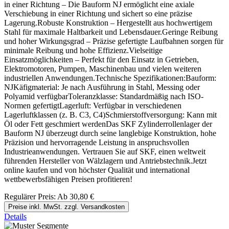
in einer Richtung – Die Bauform NJ ermöglicht eine axiale
Verschiebung in einer Richtung und sichert so eine präzise
Lagerung.Robuste Konstruktion – Hergestellt aus hochwertigem
Stahl für maximale Haltbarkeit und Lebensdauer.Geringe Reibung
und hoher Wirkungsgrad – Präzise gefertigte Laufbahnen sorgen für
minimale Reibung und hohe Effizienz.Vielseitige
Einsatzmöglichkeiten – Perfekt für den Einsatz in Getrieben,
Elektromotoren, Pumpen, Maschinenbau und vielen weiteren
industriellen Anwendungen.Technische Spezifikationen:Bauform:
NJKäfigmaterial: Je nach Ausführung in Stahl, Messing oder
Polyamid verfügbarToleranzklasse: Standardmäßig nach ISO-
Normen gefertigtLagerluft: Verfügbar in verschiedenen
Lagerluftklassen (z. B. C3, C4)Schmierstoffversorgung: Kann mit
Öl oder Fett geschmiert werdenDas SKF Zylinderrollenlager der
Bauform NJ überzeugt durch seine langlebige Konstruktion, hohe
Präzision und hervorragende Leistung in anspruchsvollen
Industrieanwendungen. Vertrauen Sie auf SKF, einen weltweit
führenden Hersteller von Wälzlagern und Antriebstechnik.Jetzt
online kaufen und von höchster Qualität und international
wettbewerbsfähigen Preisen profitieren!
Regulärer Preis:
Ab
30,80 €
Preise inkl. MwSt. zzgl. Versandkosten
Details