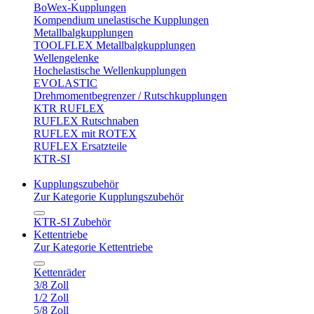
BoWex-Kupplungen
Kompendium unelastische Kupplungen
Metallbalgkupplungen
TOOLFLEX Metallbalgkupplungen
Wellengelenke
Hochelastische Wellenkupplungen
EVOLASTIC
Drehmomentbegrenzer / Rutschkupplungen
KTR RUFLEX
RUFLEX Rutschnaben
RUFLEX mit ROTEX
RUFLEX Ersatzteile
KTR-SI
Kupplungszubehör
Zur Kategorie Kupplungszubehör
KTR-SI Zubehör
Kettentriebe
Zur Kategorie Kettentriebe
Kettenräder
3/8 Zoll
1/2 Zoll
5/8 Zoll