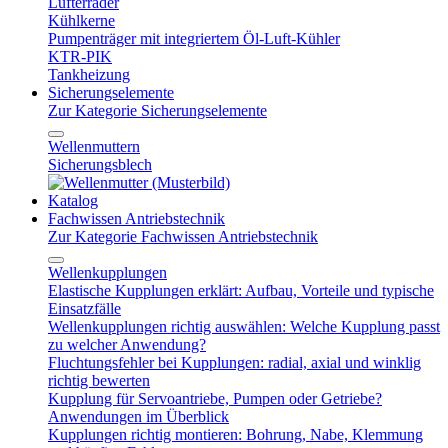
Lüfterräder
Kühlkerne
Pumpenträger mit integriertem Öl-Luft-Kühler
KTR-PIK
Tankheizung
Sicherungselemente
Zur Kategorie Sicherungselemente
Wellenmuttern
Sicherungsblech
Katalog
Fachwissen Antriebstechnik
Zur Kategorie Fachwissen Antriebstechnik
Wellenkupplungen
Elastische Kupplungen erklärt: Aufbau, Vorteile und typische
Einsatzfälle
Wellenkupplungen richtig auswählen: Welche Kupplung passt
zu welcher Anwendung?
Fluchtungsfehler bei Kupplungen: radial, axial und winklig
richtig bewerten
Kupplung für Servoantriebe, Pumpen oder Getriebe?
Anwendungen im Überblick
Kupplungen richtig montieren: Bohrung, Nabe, Klemmung