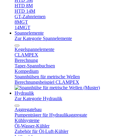
HTD 5M
HTD 8M
HTD 14M
GT-Zahnriemen
8MGT
14MGT
Spannelemente
Zur Kategorie Spannelemente
Kegelspannelemente
CLAMPEX
Berechnung
Taper-Spannbuchsen
Kompedium
Spannhülsen für metrische Wellen
Berechnungsbeispiel CLAMPEX
Hydraulik
Zur Kategorie Hydraulik
Aggregatebau
Pumpenträger für Hydraulikaggregate
Kühlsysteme
Öl-Wasser-Kühler
Zubehör für Öl-Luft-Kühler