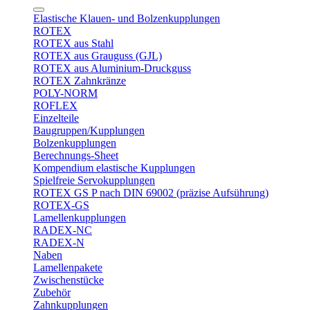
Elastische Klauen- und Bolzenkupplungen
ROTEX
ROTEX aus Stahl
ROTEX aus Grauguss (GJL)
ROTEX aus Aluminium-Druckguss
ROTEX Zahnkränze
POLY-NORM
ROFLEX
Einzelteile
Baugruppen/Kupplungen
Bolzenkupplungen
Berechnungs-Sheet
Kompendium elastische Kupplungen
Spielfreie Servokupplungen
ROTEX GS P nach DIN 69002 (präzise Aufsührung)
ROTEX-GS
Lamellenkupplungen
RADEX-NC
RADEX-N
Naben
Lamellenpakete
Zwischenstücke
Zubehör
Zahnkupplungen