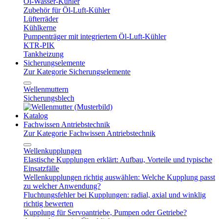
Öl-Wasser-Kühler
Zubehör für Öl-Luft-Kühler
Lüfterräder
Kühlkerne
Pumpenträger mit integriertem Öl-Luft-Kühler
KTR-PIK
Tankheizung
Sicherungselemente
Zur Kategorie Sicherungselemente
Wellenmuttern
Sicherungsblech
Katalog
Fachwissen Antriebstechnik
Zur Kategorie Fachwissen Antriebstechnik
Wellenkupplungen
Elastische Kupplungen erklärt: Aufbau, Vorteile und typische
Einsatzfälle
Wellenkupplungen richtig auswählen: Welche Kupplung passt
zu welcher Anwendung?
Fluchtungsfehler bei Kupplungen: radial, axial und winklig
richtig bewerten
Kupplung für Servoantriebe, Pumpen oder Getriebe?