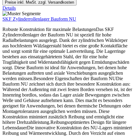
Preise inkl. MwSt. zzgl. Versandkosten
Details
SKF Zylinderrollenlager Bauform NU
Robuste Konstruktion für maximale BelastungenDas SKF
Zylinderrollenlager der Bauform NU ist speziell für hohe
Radialbelastungen ausgelegt. Dank der zylindrischen Wälzkörper
aus hochfestem Wälzlagerstahl bietet es eine große Kontaktfläche
und sorgt somit für eine optimale Lastverteilung. Die Lagerringe
bestehen aus einsatzgehärtetem Stahl, der für eine hohe
Tragfähigkeit und Widerstandsfähigkeit gegen Ermüdungsschäden
sorgt. Diese Bauform ist ideal für Anwendungen, bei denen hohe
Belastungen auftreten und axiale Verschiebungen ausgeglichen
werden müssen.Besondere Eigenschaften der Bauform NUDie
Bauform NU zeichnet sich durch ihre besondere Konstruktion aus:
Während der Außenring mit zwei festen Borden versehen ist, ist der
Innenring bordlos, sodass das Lager axiale Bewegungen zwischen
Welle und Gehäuse aufnehmen kann. Dies macht es besonders
geeignet für Anwendungen, bei denen thermische Dehnungen oder
Montagetoleranzen ausgeglichen werden müssen. Diese
Konstruktion minimiert zusätzlich Reibung und ermöglicht eine
höhere Drehzahlleistung.Reibungsoptimiertes Design für längere
LebensdauerDie innovative Konstruktion des NU-Lagers minimiert
Reibung und Wärmeentwicklung. Durch den Verzicht auf einen