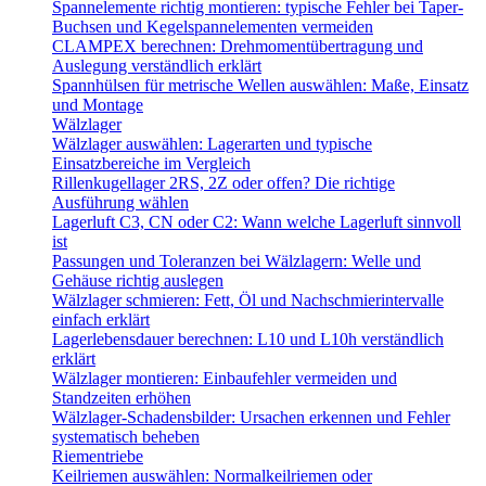
Spannelemente richtig montieren: typische Fehler bei Taper-
Buchsen und Kegelspannelementen vermeiden
CLAMPEX berechnen: Drehmomentübertragung und
Auslegung verständlich erklärt
Spannhülsen für metrische Wellen auswählen: Maße, Einsatz
und Montage
Wälzlager
Wälzlager auswählen: Lagerarten und typische
Einsatzbereiche im Vergleich
Rillenkugellager 2RS, 2Z oder offen? Die richtige
Ausführung wählen
Lagerluft C3, CN oder C2: Wann welche Lagerluft sinnvoll
ist
Passungen und Toleranzen bei Wälzlagern: Welle und
Gehäuse richtig auslegen
Wälzlager schmieren: Fett, Öl und Nachschmierintervalle
einfach erklärt
Lagerlebensdauer berechnen: L10 und L10h verständlich
erklärt
Wälzlager montieren: Einbaufehler vermeiden und
Standzeiten erhöhen
Wälzlager-Schadensbilder: Ursachen erkennen und Fehler
systematisch beheben
Riementriebe
Keilriemen auswählen: Normalkeilriemen oder