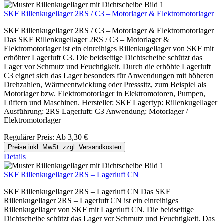
SKF Rillenkugellager 2RS / C3 – Motorlager & Elektromotorlager
SKF Rillenkugellager 2RS / C3 – Motorlager & Elektromotorlager
Das SKF Rillenkugellager 2RS / C3 – Motorlager &
Elektromotorlager ist ein einreihiges Rillenkugellager von SKF mit
erhöhter Lagerluft C3. Die beidseitige Dichtscheibe schützt das
Lager vor Schmutz und Feuchtigkeit. Durch die erhöhte Lagerluft
C3 eignet sich das Lager besonders für Anwendungen mit höheren
Drehzahlen, Wärmeentwicklung oder Presssitz, zum Beispiel als
Motorlager bzw. Elektromotorlager in Elektromotoren, Pumpen,
Lüftern und Maschinen. Hersteller: SKF Lagertyp: Rillenkugellager
Ausführung: 2RS Lagerluft: C3 Anwendung: Motorlager /
Elektromotorlager
Regulärer Preis:
Ab
3,30 €
Preise inkl. MwSt. zzgl. Versandkosten
Details
SKF Rillenkugellager 2RS – Lagerluft CN
SKF Rillenkugellager 2RS – Lagerluft CN Das SKF
Rillenkugellager 2RS – Lagerluft CN ist ein einreihiges
Rillenkugellager von SKF mit Lagerluft CN. Die beidseitige
Dichtscheibe schützt das Lager vor Schmutz und Feuchtigkeit. Das