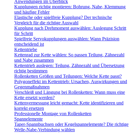
Anwendungen im Überblick
Kupplungen richtig montieren: Bohrung, Nabe, Klemmung
und häufige Fehler
Elastische oder spielfreie Kupplung? Der technische
Vergleich für die richtige Auswahl
Kupplung nach Drehmoment auswählen: Auslegung Schritt
für Schritt
Spielfreie Servokupplungen auswählen: Wann Präzision
entscheidend ist
Kettentriebe
Kettenrad zur Kette wählen: So passen Teilung, Zähnezahl
und Nabe zusammen
Kettentrieb auslegen: Teilung, Zähnezahl und Übersetzung
richtig bestimmen
Rollenketten Größen und Teilungen: Welche Kette passt?
Polygoneffekt im Kettentrieb: Ursachen, Auswirkungen und
Gegenmaßnahmen
Verschleiß und Längung bei Rollenketten: Wann muss eine
Kette ersetzt werden?
Kettenvermessung leicht gemacht: Kette identifizieren und
korrekt ersetzen
Professionelle Montage von Rollenketten
Spannelemente
Taper-Spannbuchsen oder Kegelspannelemente? Die richtige
Welle-Nabe-Verbindung wählen