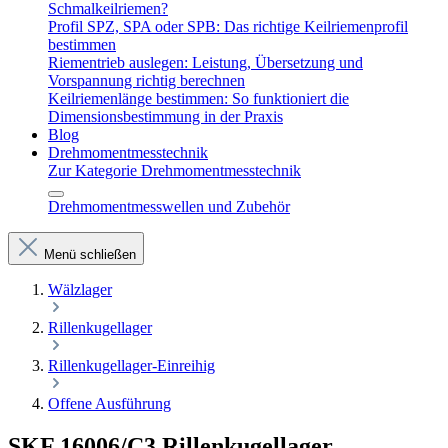
Schmalkeilriemen?
Profil SPZ, SPA oder SPB: Das richtige Keilriemenprofil
bestimmen
Riementrieb auslegen: Leistung, Übersetzung und
Vorspannung richtig berechnen
Keilriemenlänge bestimmen: So funktioniert die
Dimensionsbestimmung in der Praxis
Blog
Drehmomentmesstechnik
Zur Kategorie Drehmomentmesstechnik
Drehmomentmesswellen und Zubehör
Menü schließen
Wälzlager
Rillenkugellager
Rillenkugellager-Einreihig
Offene Ausführung
SKF 16006/C3 Rillenkugellager –