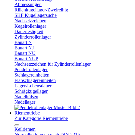
Abmessungen
Rillenkugellager-Zweireihig
SKF Kugellagersuche
Nachsetzzeichen
Kegelrollenlager
Dauerfestigkeit
Zylinderrollenlager
Bauart N
Bauart NJ
Bauart NU
Bauart NUP
Nachsetzzeichen für Zylinderrollenlager
Pendelrollenlager
Stehlagereinheiten
Flanschlagereinheiten
Lager-Lebensdauer
Schrägkugellager
Nadelhülsen
Nadellager
Riementriebe
Zur Kategorie Riementriebe
Keilriemen
Normalkeilriemen nach DIN 2215