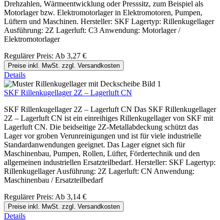
Drehzahlen, Wärmeentwicklung oder Presssitz, zum Beispiel als
Motorlager bzw. Elektromotorlager in Elektromotoren, Pumpen,
Lüftern und Maschinen. Hersteller: SKF Lagertyp: Rillenkugellager
Ausführung: 2Z Lagerluft: C3 Anwendung: Motorlager /
Elektromotorlager
Regulärer Preis:
Ab
3,27 €
Preise inkl. MwSt. zzgl. Versandkosten
Details
SKF Rillenkugellager 2Z – Lagerluft CN
SKF Rillenkugellager 2Z – Lagerluft CN Das SKF Rillenkugellager
2Z – Lagerluft CN ist ein einreihiges Rillenkugellager von SKF mit
Lagerluft CN. Die beidseitige 2Z-Metallabdeckung schützt das
Lager vor groben Verunreinigungen und ist für viele industrielle
Standardanwendungen geeignet. Das Lager eignet sich für
Maschinenbau, Pumpen, Rollen, Lüfter, Fördertechnik und den
allgemeinen industriellen Ersatzteilbedarf. Hersteller: SKF Lagertyp:
Rillenkugellager Ausführung: 2Z Lagerluft: CN Anwendung:
Maschinenbau / Ersatzteilbedarf
Regulärer Preis:
Ab
3,14 €
Preise inkl. MwSt. zzgl. Versandkosten
Details