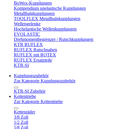
BoWex-Kupplungen
Kompendium unelastische Kupplungen
Metallbalgkupplungen
TOOLFLEX Metallbalgkupplungen
Wellengelenke
Hochelastische Wellenkupplungen
EVOLASTIC
Drehmomentbegrenzer / Rutschkupplungen
KTR RUFLEX
RUFLEX Rutschnaben
RUFLEX mit ROTEX
RUFLEX Ersatzteile
KTR-SI
Kupplungszubehör
Zur Kategorie Kupplungszubehör
KTR-SI Zubehör
Kettentriebe
Zur Kategorie Kettentriebe
Kettenräder
3/8 Zoll
1/2 Zoll
5/8 Zoll