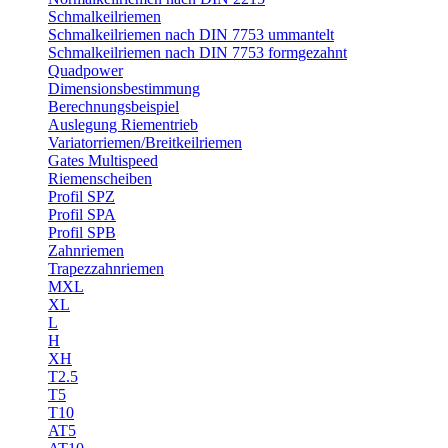
Schmalkeilriemen
Schmalkeilriemen nach DIN 7753 ummantelt
Schmalkeilriemen nach DIN 7753 formgezahnt
Quadpower
Dimensionsbestimmung
Berechnungsbeispiel
Auslegung Riementrieb
Variatorriemen/Breitkeilriemen
Gates Multispeed
Riemenscheiben
Profil SPZ
Profil SPA
Profil SPB
Zahnriemen
Trapezzahnriemen
MXL
XL
L
H
XH
T2.5
T5
T10
AT5