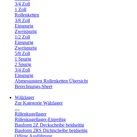
3/4 Zoll
1 Zoll
Rollenketten
3/8 Zoll
Einspurig
Zweispurig
1/2 Zoll
Einspurig
Zweispurig
5/8 Zoll
1 Spurig
2 Spurig
3/4 Zoll
Einspurig
Abmessungen Rollenketten Übersicht
Berechnungs-Sheet
Wälzlager
Zur Kategorie Wälzlager
Rillenkugellager
Rillenkugellager-Einreihig
Bauform 2Z Deckscheibe beidseitig
Bauform 2RS Dichtscheibe beidseitig
Offene Ausführung