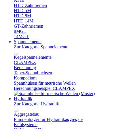
AT10
HTD-Zahnriemen
HTD 5M
HTD 8M
HTD 14M
GT-Zahnriemen
8MGT
14MGT
Spannelemente
Zur Kategorie Spannelemente
Kegelspannelemente
CLAMPEX
Berechnung
Taper-Spannbuchsen
Kompedium
Spannhülsen für metrische Wellen
Berechnungsbeispiel CLAMPEX
Hydraulik
Zur Kategorie Hydraulik
Aggregatebau
Pumpenträger für Hydraulikaggregate
Kühlsysteme