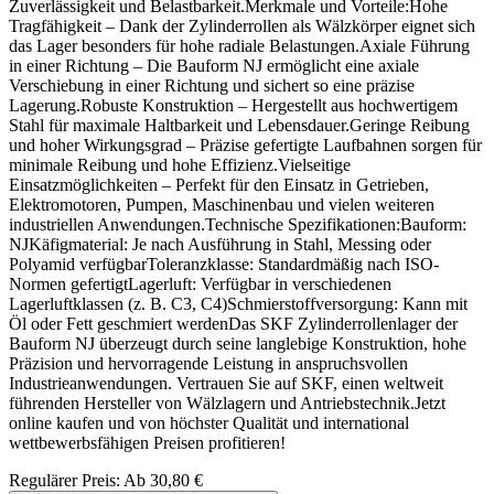
Zuverlässigkeit und Belastbarkeit.Merkmale und Vorteile:Hohe
Tragfähigkeit – Dank der Zylinderrollen als Wälzkörper eignet sich
das Lager besonders für hohe radiale Belastungen.Axiale Führung
in einer Richtung – Die Bauform NJ ermöglicht eine axiale
Verschiebung in einer Richtung und sichert so eine präzise
Lagerung.Robuste Konstruktion – Hergestellt aus hochwertigem
Stahl für maximale Haltbarkeit und Lebensdauer.Geringe Reibung
und hoher Wirkungsgrad – Präzise gefertigte Laufbahnen sorgen für
minimale Reibung und hohe Effizienz.Vielseitige
Einsatzmöglichkeiten – Perfekt für den Einsatz in Getrieben,
Elektromotoren, Pumpen, Maschinenbau und vielen weiteren
industriellen Anwendungen.Technische Spezifikationen:Bauform:
NJKäfigmaterial: Je nach Ausführung in Stahl, Messing oder
Polyamid verfügbarToleranzklasse: Standardmäßig nach ISO-
Normen gefertigtLagerluft: Verfügbar in verschiedenen
Lagerluftklassen (z. B. C3, C4)Schmierstoffversorgung: Kann mit
Öl oder Fett geschmiert werdenDas SKF Zylinderrollenlager der
Bauform NJ überzeugt durch seine langlebige Konstruktion, hohe
Präzision und hervorragende Leistung in anspruchsvollen
Industrieanwendungen. Vertrauen Sie auf SKF, einen weltweit
führenden Hersteller von Wälzlagern und Antriebstechnik.Jetzt
online kaufen und von höchster Qualität und international
wettbewerbsfähigen Preisen profitieren!
Regulärer Preis:
Ab
30,80 €