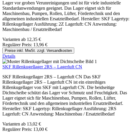
Lager vor groben Verunreinigungen und ist für viele industrielle
Standardanwendungen geeignet. Das Lager eignet sich für
Maschinenbau, Pumpen, Rollen, Lüfter, Fördertechnik und den
allgemeinen industriellen Ersatzteilbedarf. Hersteller: SKF Lagertyp:
Rillenkugellager Ausführung: 2Z Lagerluft: CN Anwendung:
Maschinenbau / Ersatzteilbedarf
Varianten ab
12,35 €
Regulärer Preis:
13,96 €
Preise inkl. MwSt. zzgl. Versandkosten
Details
SKF Rillenkugellager 2RS – Lagerluft CN
SKF Rillenkugellager 2RS – Lagerluft CN Das SKF
Rillenkugellager 2RS – Lagerluft CN ist ein einreihiges
Rillenkugellager von SKF mit Lagerluft CN. Die beidseitige
Dichtscheibe schützt das Lager vor Schmutz und Feuchtigkeit. Das
Lager eignet sich für Maschinenbau, Pumpen, Rollen, Lüfter,
Fördertechnik und den allgemeinen industriellen Ersatzteilbedarf.
Hersteller: SKF Lagertyp: Rillenkugellager Ausführung: 2RS
Lagerluft: CN Anwendung: Maschinenbau / Ersatzteilbedarf
Varianten ab
13,02 €
Regulärer Preis:
13,00 €