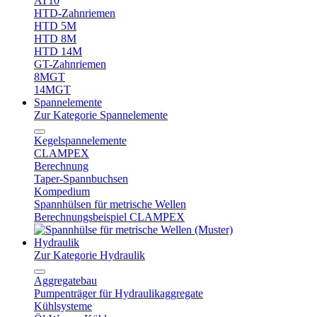
AT10
HTD-Zahnriemen
HTD 5M
HTD 8M
HTD 14M
GT-Zahnriemen
8MGT
14MGT
Spannelemente
Zur Kategorie Spannelemente
Kegelspannelemente
CLAMPEX
Berechnung
Taper-Spannbuchsen
Kompedium
Spannhülsen für metrische Wellen
Berechnungsbeispiel CLAMPEX
Hydraulik
Zur Kategorie Hydraulik
Aggregatebau
Pumpenträger für Hydraulikaggregate
Kühlsysteme