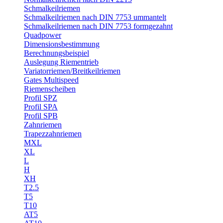
Schmalkeilriemen
Schmalkeilriemen nach DIN 7753 ummantelt
Schmalkeilriemen nach DIN 7753 formgezahnt
Quadpower
Dimensionsbestimmung
Berechnungsbeispiel
Auslegung Riementrieb
Variatorriemen/Breitkeilriemen
Gates Multispeed
Riemenscheiben
Profil SPZ
Profil SPA
Profil SPB
Zahnriemen
Trapezzahnriemen
MXL
XL
L
H
XH
T2.5
T5
T10
AT5