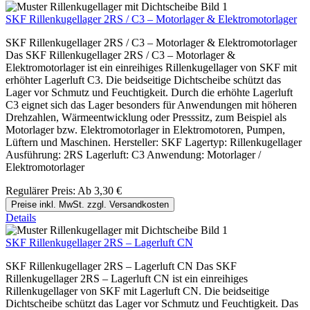
SKF Rillenkugellager 2RS / C3 – Motorlager & Elektromotorlager
SKF Rillenkugellager 2RS / C3 – Motorlager & Elektromotorlager
Das SKF Rillenkugellager 2RS / C3 – Motorlager &
Elektromotorlager ist ein einreihiges Rillenkugellager von SKF mit
erhöhter Lagerluft C3. Die beidseitige Dichtscheibe schützt das
Lager vor Schmutz und Feuchtigkeit. Durch die erhöhte Lagerluft
C3 eignet sich das Lager besonders für Anwendungen mit höheren
Drehzahlen, Wärmeentwicklung oder Presssitz, zum Beispiel als
Motorlager bzw. Elektromotorlager in Elektromotoren, Pumpen,
Lüftern und Maschinen. Hersteller: SKF Lagertyp: Rillenkugellager
Ausführung: 2RS Lagerluft: C3 Anwendung: Motorlager /
Elektromotorlager
Regulärer Preis:
Ab
3,30 €
Preise inkl. MwSt. zzgl. Versandkosten
Details
SKF Rillenkugellager 2RS – Lagerluft CN
SKF Rillenkugellager 2RS – Lagerluft CN Das SKF
Rillenkugellager 2RS – Lagerluft CN ist ein einreihiges
Rillenkugellager von SKF mit Lagerluft CN. Die beidseitige
Dichtscheibe schützt das Lager vor Schmutz und Feuchtigkeit. Das