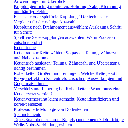
Anwendungen im Überblick
Kupplungen richtig montieren: Bohrung, Nabe, Klemmung
und häufige Fehler
Elastische oder spielfreie Kupplung? Der technische
Vergleich für die richtige Auswahl
Kupplung nach Drehmoment auswählen: Auslegung Schritt
für Schritt
Spielfreie Servokupplungen auswählen: Wann Präzision
entscheidend ist
Kettentriebe
Kettenrad zur Kette wählen: So passen Teilung, Zähnezahl
und Nabe zusammen
Kettentrieb auslegen: Teilung, Zähnezahl und Übersetzung
richtig bestimmen
Rollenketten Größen und Teilungen: Welche Kette passt?
Polygoneffekt im Kettentrieb: Ursachen, Auswirkungen und
Gegenmaßnahmen
Verschleiß und Längung bei Rollenketten: Wann muss eine
Kette ersetzt werden?
Kettenvermessung leicht gemacht: Kette identifizieren und
korrekt ersetzen
Professionelle Montage von Rollenketten
Spannelemente
Taper-Spannbuchsen oder Kegelspannelemente? Die richtige
Welle-Nabe-Verbindung wählen