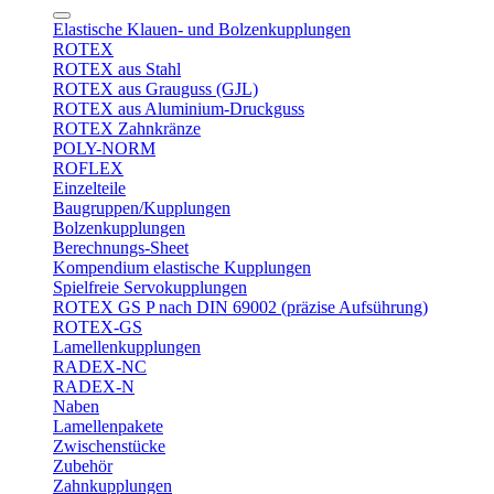
Elastische Klauen- und Bolzenkupplungen
ROTEX
ROTEX aus Stahl
ROTEX aus Grauguss (GJL)
ROTEX aus Aluminium-Druckguss
ROTEX Zahnkränze
POLY-NORM
ROFLEX
Einzelteile
Baugruppen/Kupplungen
Bolzenkupplungen
Berechnungs-Sheet
Kompendium elastische Kupplungen
Spielfreie Servokupplungen
ROTEX GS P nach DIN 69002 (präzise Aufsührung)
ROTEX-GS
Lamellenkupplungen
RADEX-NC
RADEX-N
Naben
Lamellenpakete
Zwischenstücke
Zubehör
Zahnkupplungen