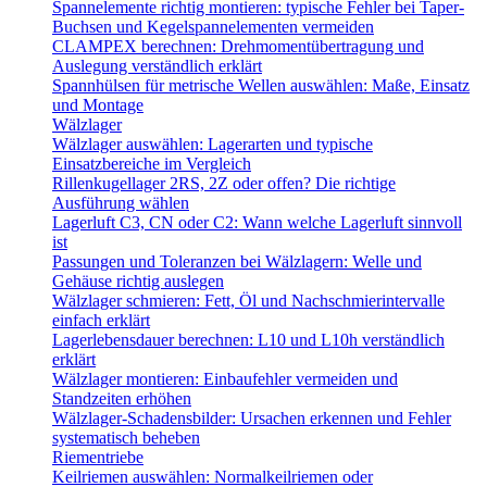
Spannelemente richtig montieren: typische Fehler bei Taper-
Buchsen und Kegelspannelementen vermeiden
CLAMPEX berechnen: Drehmomentübertragung und
Auslegung verständlich erklärt
Spannhülsen für metrische Wellen auswählen: Maße, Einsatz
und Montage
Wälzlager
Wälzlager auswählen: Lagerarten und typische
Einsatzbereiche im Vergleich
Rillenkugellager 2RS, 2Z oder offen? Die richtige
Ausführung wählen
Lagerluft C3, CN oder C2: Wann welche Lagerluft sinnvoll
ist
Passungen und Toleranzen bei Wälzlagern: Welle und
Gehäuse richtig auslegen
Wälzlager schmieren: Fett, Öl und Nachschmierintervalle
einfach erklärt
Lagerlebensdauer berechnen: L10 und L10h verständlich
erklärt
Wälzlager montieren: Einbaufehler vermeiden und
Standzeiten erhöhen
Wälzlager-Schadensbilder: Ursachen erkennen und Fehler
systematisch beheben
Riementriebe
Keilriemen auswählen: Normalkeilriemen oder