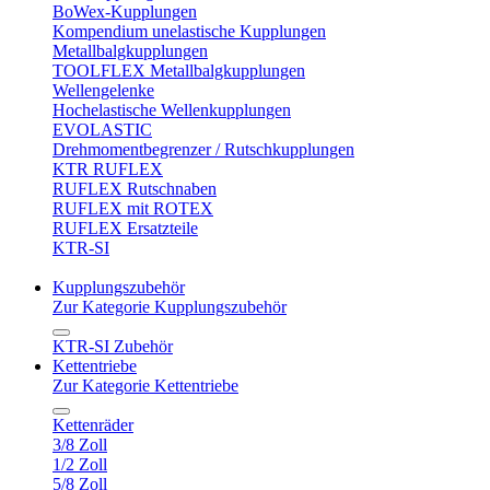
BoWex-Kupplungen
Kompendium unelastische Kupplungen
Metallbalgkupplungen
TOOLFLEX Metallbalgkupplungen
Wellengelenke
Hochelastische Wellenkupplungen
EVOLASTIC
Drehmomentbegrenzer / Rutschkupplungen
KTR RUFLEX
RUFLEX Rutschnaben
RUFLEX mit ROTEX
RUFLEX Ersatzteile
KTR-SI
Kupplungszubehör
Zur Kategorie Kupplungszubehör
KTR-SI Zubehör
Kettentriebe
Zur Kategorie Kettentriebe
Kettenräder
3/8 Zoll
1/2 Zoll
5/8 Zoll