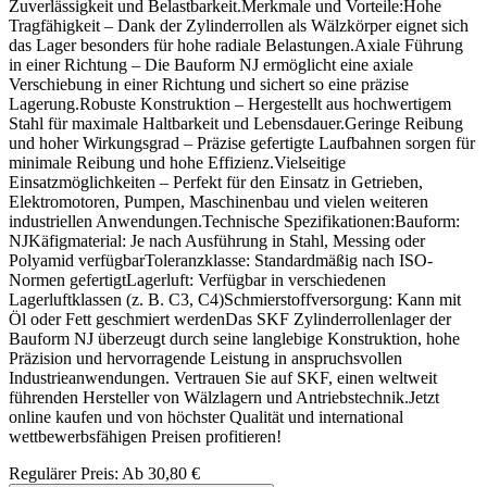
Zuverlässigkeit und Belastbarkeit.Merkmale und Vorteile:Hohe
Tragfähigkeit – Dank der Zylinderrollen als Wälzkörper eignet sich
das Lager besonders für hohe radiale Belastungen.Axiale Führung
in einer Richtung – Die Bauform NJ ermöglicht eine axiale
Verschiebung in einer Richtung und sichert so eine präzise
Lagerung.Robuste Konstruktion – Hergestellt aus hochwertigem
Stahl für maximale Haltbarkeit und Lebensdauer.Geringe Reibung
und hoher Wirkungsgrad – Präzise gefertigte Laufbahnen sorgen für
minimale Reibung und hohe Effizienz.Vielseitige
Einsatzmöglichkeiten – Perfekt für den Einsatz in Getrieben,
Elektromotoren, Pumpen, Maschinenbau und vielen weiteren
industriellen Anwendungen.Technische Spezifikationen:Bauform:
NJKäfigmaterial: Je nach Ausführung in Stahl, Messing oder
Polyamid verfügbarToleranzklasse: Standardmäßig nach ISO-
Normen gefertigtLagerluft: Verfügbar in verschiedenen
Lagerluftklassen (z. B. C3, C4)Schmierstoffversorgung: Kann mit
Öl oder Fett geschmiert werdenDas SKF Zylinderrollenlager der
Bauform NJ überzeugt durch seine langlebige Konstruktion, hohe
Präzision und hervorragende Leistung in anspruchsvollen
Industrieanwendungen. Vertrauen Sie auf SKF, einen weltweit
führenden Hersteller von Wälzlagern und Antriebstechnik.Jetzt
online kaufen und von höchster Qualität und international
wettbewerbsfähigen Preisen profitieren!
Regulärer Preis:
Ab
30,80 €