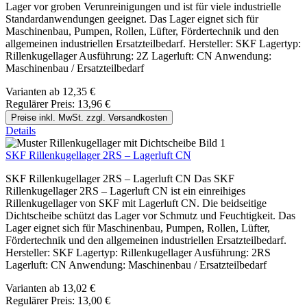
Lager vor groben Verunreinigungen und ist für viele industrielle
Standardanwendungen geeignet. Das Lager eignet sich für
Maschinenbau, Pumpen, Rollen, Lüfter, Fördertechnik und den
allgemeinen industriellen Ersatzteilbedarf. Hersteller: SKF Lagertyp:
Rillenkugellager Ausführung: 2Z Lagerluft: CN Anwendung:
Maschinenbau / Ersatzteilbedarf
Varianten ab
12,35 €
Regulärer Preis:
13,96 €
Preise inkl. MwSt. zzgl. Versandkosten
Details
SKF Rillenkugellager 2RS – Lagerluft CN
SKF Rillenkugellager 2RS – Lagerluft CN Das SKF
Rillenkugellager 2RS – Lagerluft CN ist ein einreihiges
Rillenkugellager von SKF mit Lagerluft CN. Die beidseitige
Dichtscheibe schützt das Lager vor Schmutz und Feuchtigkeit. Das
Lager eignet sich für Maschinenbau, Pumpen, Rollen, Lüfter,
Fördertechnik und den allgemeinen industriellen Ersatzteilbedarf.
Hersteller: SKF Lagertyp: Rillenkugellager Ausführung: 2RS
Lagerluft: CN Anwendung: Maschinenbau / Ersatzteilbedarf
Varianten ab
13,02 €
Regulärer Preis:
13,00 €