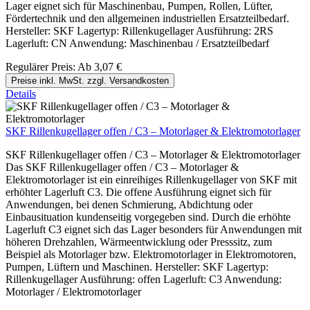
Lager eignet sich für Maschinenbau, Pumpen, Rollen, Lüfter,
Fördertechnik und den allgemeinen industriellen Ersatzteilbedarf.
Hersteller: SKF Lagertyp: Rillenkugellager Ausführung: 2RS
Lagerluft: CN Anwendung: Maschinenbau / Ersatzteilbedarf
Regulärer Preis:
Ab
3,07 €
Preise inkl. MwSt. zzgl. Versandkosten
Details
SKF Rillenkugellager offen / C3 – Motorlager & Elektromotorlager
SKF Rillenkugellager offen / C3 – Motorlager & Elektromotorlager
Das SKF Rillenkugellager offen / C3 – Motorlager &
Elektromotorlager ist ein einreihiges Rillenkugellager von SKF mit
erhöhter Lagerluft C3. Die offene Ausführung eignet sich für
Anwendungen, bei denen Schmierung, Abdichtung oder
Einbausituation kundenseitig vorgegeben sind. Durch die erhöhte
Lagerluft C3 eignet sich das Lager besonders für Anwendungen mit
höheren Drehzahlen, Wärmeentwicklung oder Presssitz, zum
Beispiel als Motorlager bzw. Elektromotorlager in Elektromotoren,
Pumpen, Lüftern und Maschinen. Hersteller: SKF Lagertyp:
Rillenkugellager Ausführung: offen Lagerluft: C3 Anwendung:
Motorlager / Elektromotorlager