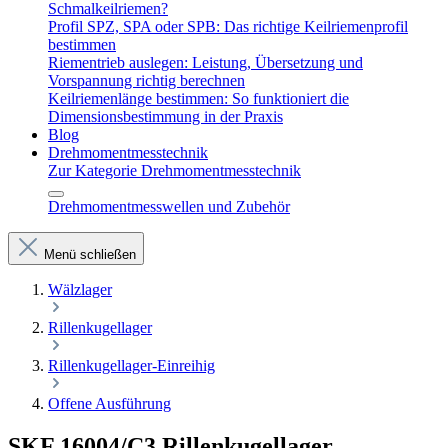
Schmalkeilriemen?
Profil SPZ, SPA oder SPB: Das richtige Keilriemenprofil
bestimmen
Riementrieb auslegen: Leistung, Übersetzung und
Vorspannung richtig berechnen
Keilriemenlänge bestimmen: So funktioniert die
Dimensionsbestimmung in der Praxis
Blog
Drehmomentmesstechnik
Zur Kategorie Drehmomentmesstechnik
Drehmomentmesswellen und Zubehör
Menü schließen
Wälzlager
Rillenkugellager
Rillenkugellager-Einreihig
Offene Ausführung
SKF 16004/C3 Rillenkugellager –