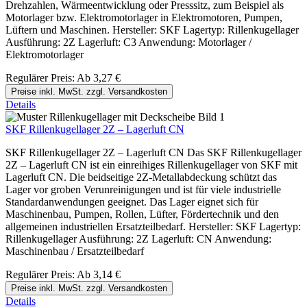
Drehzahlen, Wärmeentwicklung oder Presssitz, zum Beispiel als
Motorlager bzw. Elektromotorlager in Elektromotoren, Pumpen,
Lüftern und Maschinen. Hersteller: SKF Lagertyp: Rillenkugellager
Ausführung: 2Z Lagerluft: C3 Anwendung: Motorlager /
Elektromotorlager
Regulärer Preis:
Ab
3,27 €
Preise inkl. MwSt. zzgl. Versandkosten
Details
SKF Rillenkugellager 2Z – Lagerluft CN
SKF Rillenkugellager 2Z – Lagerluft CN Das SKF Rillenkugellager
2Z – Lagerluft CN ist ein einreihiges Rillenkugellager von SKF mit
Lagerluft CN. Die beidseitige 2Z-Metallabdeckung schützt das
Lager vor groben Verunreinigungen und ist für viele industrielle
Standardanwendungen geeignet. Das Lager eignet sich für
Maschinenbau, Pumpen, Rollen, Lüfter, Fördertechnik und den
allgemeinen industriellen Ersatzteilbedarf. Hersteller: SKF Lagertyp:
Rillenkugellager Ausführung: 2Z Lagerluft: CN Anwendung:
Maschinenbau / Ersatzteilbedarf
Regulärer Preis:
Ab
3,14 €
Preise inkl. MwSt. zzgl. Versandkosten
Details