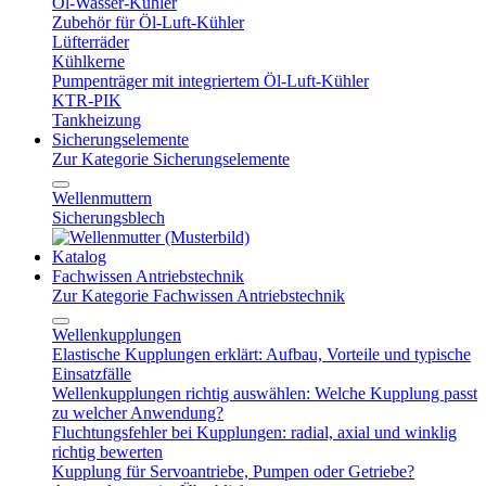
Öl-Wasser-Kühler
Zubehör für Öl-Luft-Kühler
Lüfterräder
Kühlkerne
Pumpenträger mit integriertem Öl-Luft-Kühler
KTR-PIK
Tankheizung
Sicherungselemente
Zur Kategorie Sicherungselemente
Wellenmuttern
Sicherungsblech
Katalog
Fachwissen Antriebstechnik
Zur Kategorie Fachwissen Antriebstechnik
Wellenkupplungen
Elastische Kupplungen erklärt: Aufbau, Vorteile und typische
Einsatzfälle
Wellenkupplungen richtig auswählen: Welche Kupplung passt
zu welcher Anwendung?
Fluchtungsfehler bei Kupplungen: radial, axial und winklig
richtig bewerten
Kupplung für Servoantriebe, Pumpen oder Getriebe?