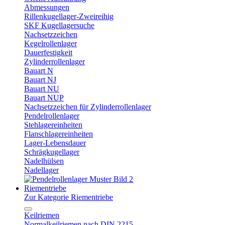
Abmessungen
Rillenkugellager-Zweireihig
SKF Kugellagersuche
Nachsetzzeichen
Kegelrollenlager
Dauerfestigkeit
Zylinderrollenlager
Bauart N
Bauart NJ
Bauart NU
Bauart NUP
Nachsetzzeichen für Zylinderrollenlager
Pendelrollenlager
Stehlagereinheiten
Flanschlagereinheiten
Lager-Lebensdauer
Schrägkugellager
Nadelhülsen
Nadellager
Riementriebe
Zur Kategorie Riementriebe
Keilriemen
Normalkeilriemen nach DIN 2215