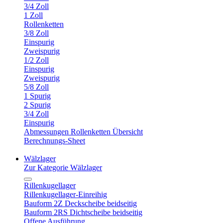
3/4 Zoll
1 Zoll
Rollenketten
3/8 Zoll
Einspurig
Zweispurig
1/2 Zoll
Einspurig
Zweispurig
5/8 Zoll
1 Spurig
2 Spurig
3/4 Zoll
Einspurig
Abmessungen Rollenketten Übersicht
Berechnungs-Sheet
Wälzlager
Zur Kategorie Wälzlager
Rillenkugellager
Rillenkugellager-Einreihig
Bauform 2Z Deckscheibe beidseitig
Bauform 2RS Dichtscheibe beidseitig
Offene Ausführung