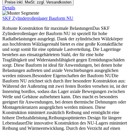
Preise inkl. MwSt. zzgl. Versandkosten
Details
SKF Zylinderrollenlager Bauform NU
Robuste Konstruktion für maximale BelastungenDas SKF
Zylinderrollenlager der Bauform NU ist speziell für hohe
Radialbelastungen ausgelegt. Dank der zylindrischen Wälzkörper
aus hochfestem Wälzlagerstahl bietet es eine große Kontaktfläche
und sorgt somit für eine optimale Lastverteilung. Die Lagerringe
bestehen aus einsatzgehärtetem Stahl, der für eine hohe
Tragfähigkeit und Widerstandsfähigkeit gegen Ermüdungsschäden
sorgt. Diese Bauform ist ideal für Anwendungen, bei denen hohe
Belastungen auftreten und axiale Verschiebungen ausgeglichen
werden müssen.Besondere Eigenschaften der Bauform NUDie
Bauform NU zeichnet sich durch ihre besondere Konstruktion aus:
Während der Außenring mit zwei festen Borden versehen ist, ist der
Innenring bordlos, sodass das Lager axiale Bewegungen zwischen
Welle und Gehäuse aufnehmen kann. Dies macht es besonders
geeignet für Anwendungen, bei denen thermische Dehnungen oder
Montagetoleranzen ausgeglichen werden müssen. Diese
Konstruktion minimiert zusätzlich Reibung und ermöglicht eine
höhere Drehzahlleistung.Reibungsoptimiertes Design für längere
LebensdauerDie innovative Konstruktion des NU-Lagers minimiert
Reibung und Wärmeentwicklung. Durch den Verzicht auf einen