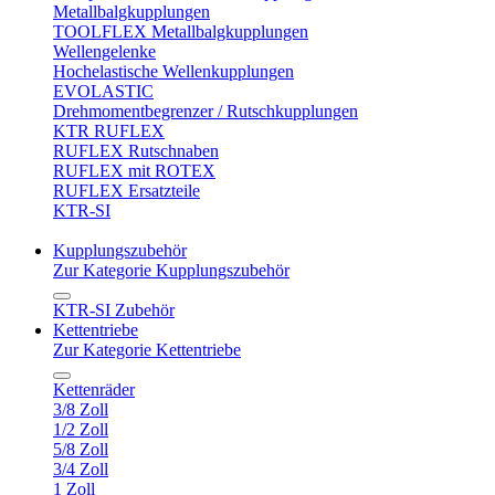
Metallbalgkupplungen
TOOLFLEX Metallbalgkupplungen
Wellengelenke
Hochelastische Wellenkupplungen
EVOLASTIC
Drehmomentbegrenzer / Rutschkupplungen
KTR RUFLEX
RUFLEX Rutschnaben
RUFLEX mit ROTEX
RUFLEX Ersatzteile
KTR-SI
Kupplungszubehör
Zur Kategorie Kupplungszubehör
KTR-SI Zubehör
Kettentriebe
Zur Kategorie Kettentriebe
Kettenräder
3/8 Zoll
1/2 Zoll
5/8 Zoll
3/4 Zoll
1 Zoll