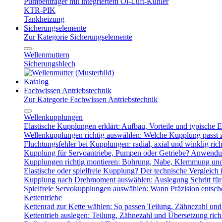
Pumpenträger mit integriertem Öl-Luft-Kühler
KTR-PIK
Tankheizung
Sicherungselemente
Zur Kategorie Sicherungselemente
Wellenmuttern
Sicherungsblech
Katalog
Fachwissen Antriebstechnik
Zur Kategorie Fachwissen Antriebstechnik
Wellenkupplungen
Elastische Kupplungen erklärt: Aufbau, Vorteile und typische Ei
Wellenkupplungen richtig auswählen: Welche Kupplung passt
Fluchtungsfehler bei Kupplungen: radial, axial und winklig ric
Kupplung für Servoantriebe, Pumpen oder Getriebe? Anwendu
Kupplungen richtig montieren: Bohrung, Nabe, Klemmung und
Elastische oder spielfreie Kupplung? Der technische Vergleich 
Kupplung nach Drehmoment auswählen: Auslegung Schritt für 
Spielfreie Servokupplungen auswählen: Wann Präzision entsche
Kettentriebe
Kettenrad zur Kette wählen: So passen Teilung, Zähnezahl u
Kettentrieb auslegen: Teilung, Zähnezahl und Übersetzung ric