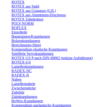
ROTEX
ROTEX aus Stahl
ROTEX aus Grauguss (GJL)
ROTEX aus Aluminium-Druckguss
ROTEX Zahnkränze
POLY-NORM
ROFLEX
Einzelteile
Baugruppen/Kupplungen
Bolzenkupplungen
Berechnungs-Sheet
Kompendium elastische Kupplungen
Spielfreie Servokupplungen
ROTEX GS P nach DIN 69002 (präzise Aufsührung)
ROTEX-GS
Lamellenkupplungen
RADEX-NC
RADEX-N
Naben
Lamellenpakete
Zwischenstücke
Zubehör
Zahnkupplungen
BoWex-Kupplungen
Kompendium unelastische Kupplungen