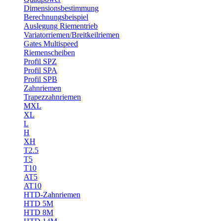
Dimensionsbestimmung
Berechnungsbeispiel
Auslegung Riementrieb
Variatorriemen/Breitkeilriemen
Gates Multispeed
Riemenscheiben
Profil SPZ
Profil SPA
Profil SPB
Zahnriemen
Trapezzahnriemen
MXL
XL
L
H
XH
T2.5
T5
T10
AT5
AT10
HTD-Zahnriemen
HTD 5M
HTD 8M