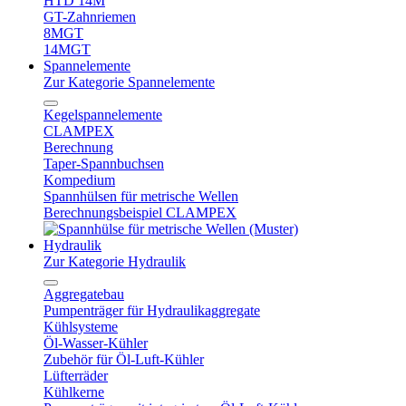
HTD 14M
GT-Zahnriemen
8MGT
14MGT
Spannelemente
Zur Kategorie Spannelemente
Kegelspannelemente
CLAMPEX
Berechnung
Taper-Spannbuchsen
Kompedium
Spannhülsen für metrische Wellen
Berechnungsbeispiel CLAMPEX
Hydraulik
Zur Kategorie Hydraulik
Aggregatebau
Pumpenträger für Hydraulikaggregate
Kühlsysteme
Öl-Wasser-Kühler
Zubehör für Öl-Luft-Kühler
Lüfterräder
Kühlkerne