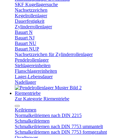
SKF Kugellagersuche
Nachsetzzeichen
Kegelrollenlager
Dauerfestigkeit
Zylinderrollenlager
Bauart N
Bauart NJ
Bauart NU
Bauart NUP
Nachsetzzeichen für Zylinderrollenlager
Pendelrollenlager
Stehlagereinheiten
Flanschlagereinheiten
Lager-Lebensdauer
Nadellager
Riementriebe
Zur Kategorie Riementriebe
Keilriemen
Normalkeilriemen nach DIN 2215
Schmalkeilriemen
Schmalkeilriemen nach DIN 7753 ummantelt
Schmalkeilriemen nach DIN 7753 formgezahnt
Quadpower