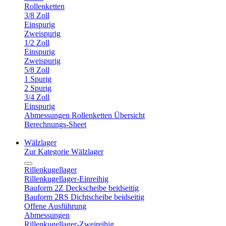
Rollenketten
3/8 Zoll
Einspurig
Zweispurig
1/2 Zoll
Einspurig
Zweispurig
5/8 Zoll
1 Spurig
2 Spurig
3/4 Zoll
Einspurig
Abmessungen Rollenketten Übersicht
Berechnungs-Sheet
Wälzlager
Zur Kategorie Wälzlager
Rillenkugellager
Rillenkugellager-Einreihig
Bauform 2Z Deckscheibe beidseitig
Bauform 2RS Dichtscheibe beidseitig
Offene Ausführung
Abmessungen
Rillenkugellager-Zweireihig