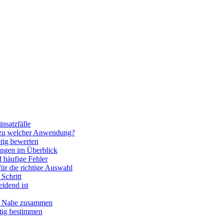
nsatzfälle
 zu welcher Anwendung?
htig bewerten
ngen im Überblick
 häufige Fehler
für die richtige Auswahl
Schritt
idend ist
nd Nabe zusammen
htig bestimmen