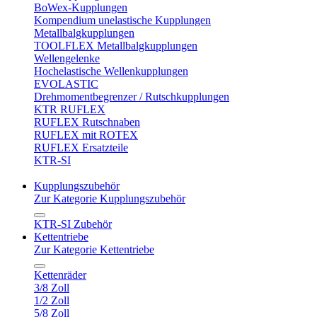
BoWex-Kupplungen
Kompendium unelastische Kupplungen
Metallbalgkupplungen
TOOLFLEX Metallbalgkupplungen
Wellengelenke
Hochelastische Wellenkupplungen
EVOLASTIC
Drehmomentbegrenzer / Rutschkupplungen
KTR RUFLEX
RUFLEX Rutschnaben
RUFLEX mit ROTEX
RUFLEX Ersatzteile
KTR-SI
Kupplungszubehör
Zur Kategorie Kupplungszubehör
KTR-SI Zubehör
Kettentriebe
Zur Kategorie Kettentriebe
Kettenräder
3/8 Zoll
1/2 Zoll
5/8 Zoll