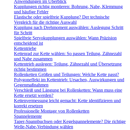
Anwendungen im Überblick
Kupplungen richtig montieren: Bohrung, Nabe, Klemmung
und häufige Fehler
Elastische oder spielfreie Kupplung? Der technische
Vergleich für die richtige Auswahl
Kupplung nach Drehmoment auswählen: Auslegung Schritt
für Schritt
Spielfreie Servokupplungen auswählen: Wann Präzision
entscheidend ist
Kettentriebe
Kettenrad zur Kette wählen: So passen Teilung, Zähnezahl
und Nabe zusammen
Kettentrieb auslegen: Teilung, Zähnezahl und Übersetzung
richtig bestimmen
Rollenketten Größen und Teilungen: Welche Kette passt?
Polygoneffekt im Kettentrieb: Ursachen, Auswirkungen und
Gegenmaßnahmen
Verschleiß und Längung bei Rollenketten: Wann muss eine
Kette ersetzt werden?
Kettenvermessung leicht gemacht: Kette identifizieren und
korrekt ersetzen
Professionelle Montage von Rollenketten
Spannelemente
Taper-Spannbuchsen oder Kegelspannelemente? Die richtige
Welle-Nabe-Verbindung wählen