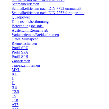
Schmalkeilriemen
Schmalkeilriemen nach DIN 7753 ummantelt
Schmalkeilriemen nach DIN 7753 formgezahnt
Quadpower
Dimensionsbestimmung
Berechnungsbeispiel
Auslegung Riementrieb
Variatorriemen/Breitkeilriemen
Gates Multispeed
Riemenscheiben
Profil SPZ
Profil SPA
Profil SPB
Zahnriemen
Trapezzahnriemen
MXL
XL
L
H
XH
T2.5
T5
T10
AT5