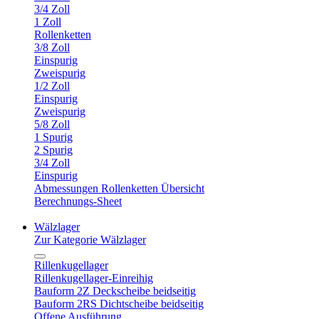
3/4 Zoll
1 Zoll
Rollenketten
3/8 Zoll
Einspurig
Zweispurig
1/2 Zoll
Einspurig
Zweispurig
5/8 Zoll
1 Spurig
2 Spurig
3/4 Zoll
Einspurig
Abmessungen Rollenketten Übersicht
Berechnungs-Sheet
Wälzlager
Zur Kategorie Wälzlager
Rillenkugellager
Rillenkugellager-Einreihig
Bauform 2Z Deckscheibe beidseitig
Bauform 2RS Dichtscheibe beidseitig
Offene Ausführung