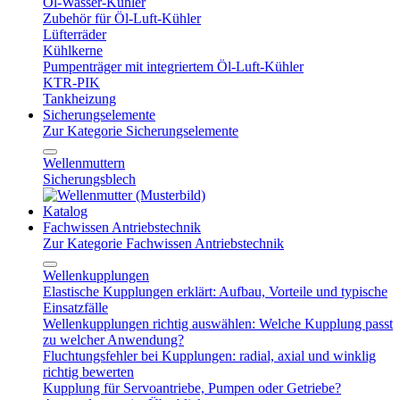
Öl-Wasser-Kühler
Zubehör für Öl-Luft-Kühler
Lüfterräder
Kühlkerne
Pumpenträger mit integriertem Öl-Luft-Kühler
KTR-PIK
Tankheizung
Sicherungselemente
Zur Kategorie Sicherungselemente
Wellenmuttern
Sicherungsblech
Katalog
Fachwissen Antriebstechnik
Zur Kategorie Fachwissen Antriebstechnik
Wellenkupplungen
Elastische Kupplungen erklärt: Aufbau, Vorteile und typische
Einsatzfälle
Wellenkupplungen richtig auswählen: Welche Kupplung passt
zu welcher Anwendung?
Fluchtungsfehler bei Kupplungen: radial, axial und winklig
richtig bewerten
Kupplung für Servoantriebe, Pumpen oder Getriebe?