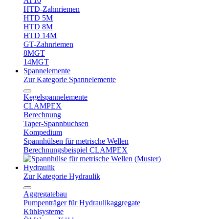
AT10
HTD-Zahnriemen
HTD 5M
HTD 8M
HTD 14M
GT-Zahnriemen
8MGT
14MGT
Spannelemente
Zur Kategorie Spannelemente
Kegelspannelemente
CLAMPEX
Berechnung
Taper-Spannbuchsen
Kompedium
Spannhülsen für metrische Wellen
Berechnungsbeispiel CLAMPEX
Hydraulik
Zur Kategorie Hydraulik
Aggregatebau
Pumpenträger für Hydraulikaggregate
Kühlsysteme