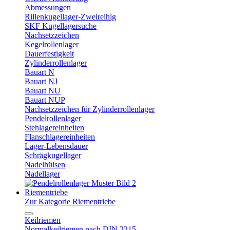
Abmessungen
Rillenkugellager-Zweireihig
SKF Kugellagersuche
Nachsetzzeichen
Kegelrollenlager
Dauerfestigkeit
Zylinderrollenlager
Bauart N
Bauart NJ
Bauart NU
Bauart NUP
Nachsetzzeichen für Zylinderrollenlager
Pendelrollenlager
Stehlagereinheiten
Flanschlagereinheiten
Lager-Lebensdauer
Schrägkugellager
Nadelhülsen
Nadellager
Riementriebe
Zur Kategorie Riementriebe
Keilriemen
Normalkeilriemen nach DIN 2215