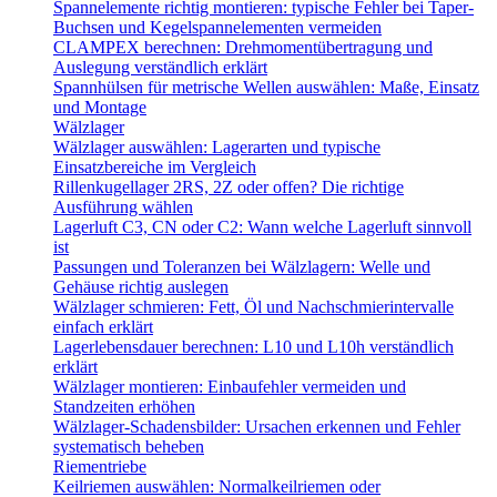
Spannelemente richtig montieren: typische Fehler bei Taper-
Buchsen und Kegelspannelementen vermeiden
CLAMPEX berechnen: Drehmomentübertragung und
Auslegung verständlich erklärt
Spannhülsen für metrische Wellen auswählen: Maße, Einsatz
und Montage
Wälzlager
Wälzlager auswählen: Lagerarten und typische
Einsatzbereiche im Vergleich
Rillenkugellager 2RS, 2Z oder offen? Die richtige
Ausführung wählen
Lagerluft C3, CN oder C2: Wann welche Lagerluft sinnvoll
ist
Passungen und Toleranzen bei Wälzlagern: Welle und
Gehäuse richtig auslegen
Wälzlager schmieren: Fett, Öl und Nachschmierintervalle
einfach erklärt
Lagerlebensdauer berechnen: L10 und L10h verständlich
erklärt
Wälzlager montieren: Einbaufehler vermeiden und
Standzeiten erhöhen
Wälzlager-Schadensbilder: Ursachen erkennen und Fehler
systematisch beheben
Riementriebe
Keilriemen auswählen: Normalkeilriemen oder