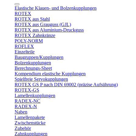
Elastische Klauen- und Bolzenkupplungen
ROTEX
ROTEX aus Stahl
ROTEX aus Grauguss (GJL)
ROTEX aus Aluminium-Druckguss
ROTEX Zahnkränze
POLY-NORM
ROFLEX
Einzelteile
Baugruppen/Kupplungen
Bolzenkupplungen
Berechnungs-Sheet
Kompendium elastische Kupplungen
Spielfreie Servokupplungen
ROTEX GS P nach DIN 69002 (präzise Aufsührung)
ROTEX-GS
Lamellenkupplungen
RADEX-NC
RADEX-N
Naben
Lamellenpakete
Zwischenstücke
Zubehör
Zahnkupplungen