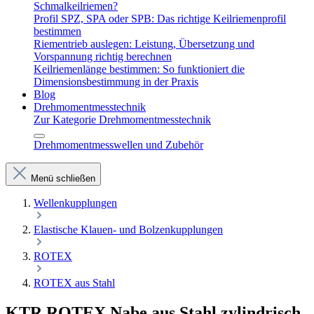
Schmalkeilriemen?
Profil SPZ, SPA oder SPB: Das richtige Keilriemenprofil
bestimmen
Riementrieb auslegen: Leistung, Übersetzung und
Vorspannung richtig berechnen
Keilriemenlänge bestimmen: So funktioniert die
Dimensionsbestimmung in der Praxis
Blog
Drehmomentmesstechnik
Zur Kategorie Drehmomentmesstechnik
Drehmomentmesswellen und Zubehör
Menü schließen
Wellenkupplungen
Elastische Klauen- und Bolzenkupplungen
ROTEX
ROTEX aus Stahl
KTR ROTEX Nabe aus Stahl zylindrisch