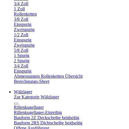
3/4 Zoll
1 Zoll
Rollenketten
3/8 Zoll
Einspurig
Zweispurig
1/2 Zoll
Einspurig
Zweispurig
5/8 Zoll
1 Spurig
2 Spurig
3/4 Zoll
Einspurig
Abmessungen Rollenketten Übersicht
Berechnungs-Sheet
Wälzlager
Zur Kategorie Wälzlager
Rillenkugellager
Rillenkugellager-Einreihig
Bauform 2Z Deckscheibe beidseitig
Bauform 2RS Dichtscheibe beidseitig
Offene Ausführung