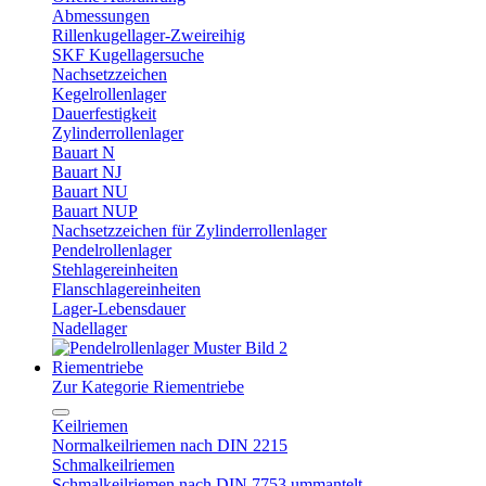
Abmessungen
Rillenkugellager-Zweireihig
SKF Kugellagersuche
Nachsetzzeichen
Kegelrollenlager
Dauerfestigkeit
Zylinderrollenlager
Bauart N
Bauart NJ
Bauart NU
Bauart NUP
Nachsetzzeichen für Zylinderrollenlager
Pendelrollenlager
Stehlagereinheiten
Flanschlagereinheiten
Lager-Lebensdauer
Nadellager
Riementriebe
Zur Kategorie Riementriebe
Keilriemen
Normalkeilriemen nach DIN 2215
Schmalkeilriemen
Schmalkeilriemen nach DIN 7753 ummantelt