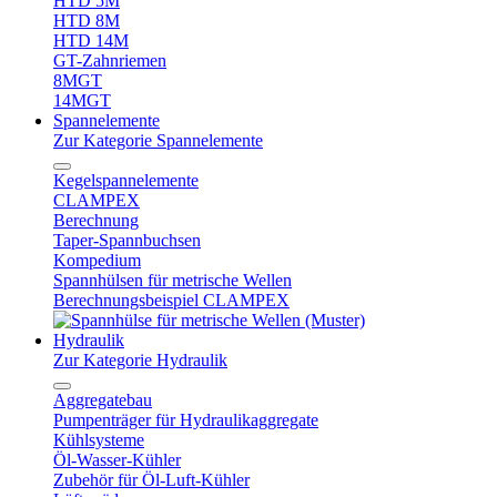
HTD 5M
HTD 8M
HTD 14M
GT-Zahnriemen
8MGT
14MGT
Spannelemente
Zur Kategorie Spannelemente
Kegelspannelemente
CLAMPEX
Berechnung
Taper-Spannbuchsen
Kompedium
Spannhülsen für metrische Wellen
Berechnungsbeispiel CLAMPEX
Hydraulik
Zur Kategorie Hydraulik
Aggregatebau
Pumpenträger für Hydraulikaggregate
Kühlsysteme
Öl-Wasser-Kühler
Zubehör für Öl-Luft-Kühler