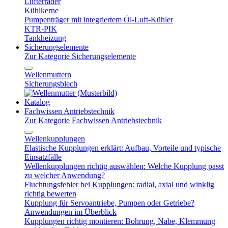
Lüfterräder
Kühlkerne
Pumpenträger mit integriertem Öl-Luft-Kühler
KTR-PIK
Tankheizung
Sicherungselemente
Zur Kategorie Sicherungselemente
Wellenmuttern
Sicherungsblech
Katalog
Fachwissen Antriebstechnik
Zur Kategorie Fachwissen Antriebstechnik
Wellenkupplungen
Elastische Kupplungen erklärt: Aufbau, Vorteile und typische
Einsatzfälle
Wellenkupplungen richtig auswählen: Welche Kupplung passt
zu welcher Anwendung?
Fluchtungsfehler bei Kupplungen: radial, axial und winklig
richtig bewerten
Kupplung für Servoantriebe, Pumpen oder Getriebe?
Anwendungen im Überblick
Kupplungen richtig montieren: Bohrung, Nabe, Klemmung