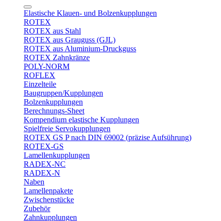
Elastische Klauen- und Bolzenkupplungen
ROTEX
ROTEX aus Stahl
ROTEX aus Grauguss (GJL)
ROTEX aus Aluminium-Druckguss
ROTEX Zahnkränze
POLY-NORM
ROFLEX
Einzelteile
Baugruppen/Kupplungen
Bolzenkupplungen
Berechnungs-Sheet
Kompendium elastische Kupplungen
Spielfreie Servokupplungen
ROTEX GS P nach DIN 69002 (präzise Aufsührung)
ROTEX-GS
Lamellenkupplungen
RADEX-NC
RADEX-N
Naben
Lamellenpakete
Zwischenstücke
Zubehör
Zahnkupplungen