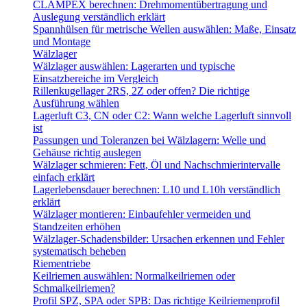
CLAMPEX berechnen: Drehmomentübertragung und
Auslegung verständlich erklärt
Spannhülsen für metrische Wellen auswählen: Maße, Einsatz
und Montage
Wälzlager
Wälzlager auswählen: Lagerarten und typische
Einsatzbereiche im Vergleich
Rillenkugellager 2RS, 2Z oder offen? Die richtige
Ausführung wählen
Lagerluft C3, CN oder C2: Wann welche Lagerluft sinnvoll
ist
Passungen und Toleranzen bei Wälzlagern: Welle und
Gehäuse richtig auslegen
Wälzlager schmieren: Fett, Öl und Nachschmierintervalle
einfach erklärt
Lagerlebensdauer berechnen: L10 und L10h verständlich
erklärt
Wälzlager montieren: Einbaufehler vermeiden und
Standzeiten erhöhen
Wälzlager-Schadensbilder: Ursachen erkennen und Fehler
systematisch beheben
Riementriebe
Keilriemen auswählen: Normalkeilriemen oder
Schmalkeilriemen?
Profil SPZ, SPA oder SPB: Das richtige Keilriemenprofil