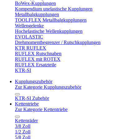
BoWex-Kupplungen
Kompendium unelastische Kupplungen
Metallbalgkupplungen
TOOLFLEX Metallbalgkupplungen
Wellengelenke
Hochelastische Wellenkupplungen
EVOLASTIC
Drehmomentbegrenzer / Rutschkupplungen
KTR RUFLEX
RUFLEX Rutschnaben
RUFLEX mit ROTEX
RUFLEX Ersatzteile
KTR-SI
Kupplungszubehör
Zur Kategorie Kupplungszubehör
KTR-SI Zubehör
Kettentriebe
Zur Kategorie Kettentriebe
Kettenräder
3/8 Zoll
1/2 Zoll
5/8 Zoll