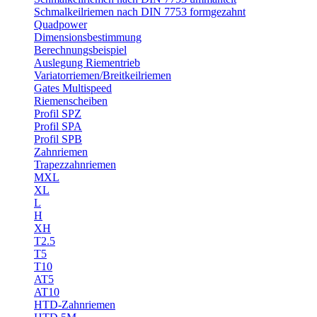
Schmalkeilriemen nach DIN 7753 formgezahnt
Quadpower
Dimensionsbestimmung
Berechnungsbeispiel
Auslegung Riementrieb
Variatorriemen/Breitkeilriemen
Gates Multispeed
Riemenscheiben
Profil SPZ
Profil SPA
Profil SPB
Zahnriemen
Trapezzahnriemen
MXL
XL
L
H
XH
T2.5
T5
T10
AT5
AT10
HTD-Zahnriemen