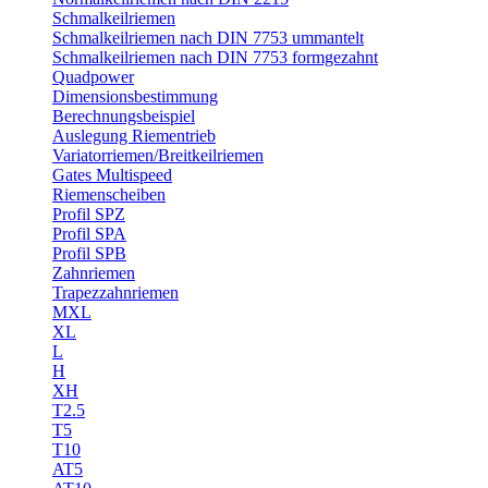
Schmalkeilriemen
Schmalkeilriemen nach DIN 7753 ummantelt
Schmalkeilriemen nach DIN 7753 formgezahnt
Quadpower
Dimensionsbestimmung
Berechnungsbeispiel
Auslegung Riementrieb
Variatorriemen/Breitkeilriemen
Gates Multispeed
Riemenscheiben
Profil SPZ
Profil SPA
Profil SPB
Zahnriemen
Trapezzahnriemen
MXL
XL
L
H
XH
T2.5
T5
T10
AT5