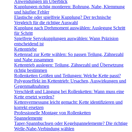
Anwendungen im Überblick
Kupplungen richtig montieren: Bohrung, Nabe, Klemmung
und häufige Fehler
Elastische oder spielfreie Kupplung? Der technische
Vergleich für die richtige Auswahl
Kupplung nach Drehmoment auswählen: Auslegung Schritt
für Schritt
Spielfreie Servokupplungen auswählen: Wann Präzision
entscheidend ist
Kettentriebe
Kettenrad zur Kette wählen: So passen Teilung, Zähnezahl
und Nabe zusammen
Kettentrieb auslegen: Teilung, Zähnezahl und Übersetzung
richtig bestimmen
Rollenketten Größen und Teilungen: Welche Kette passt?
Polygoneffekt im Kettentrieb: Ursachen, Auswirkungen und
Gegenmaßnahmen
Verschleiß und Längung bei Rollenketten: Wann muss eine
Kette ersetzt werden?
Kettenvermessung leicht gemacht: Kette identifizieren und
korrekt ersetzen
Professionelle Montage von Rollenketten
Spannelemente
Taper-Spannbuchsen oder Kegelspannelemente? Die richtige
Welle-Nabe-Verbindung wählen