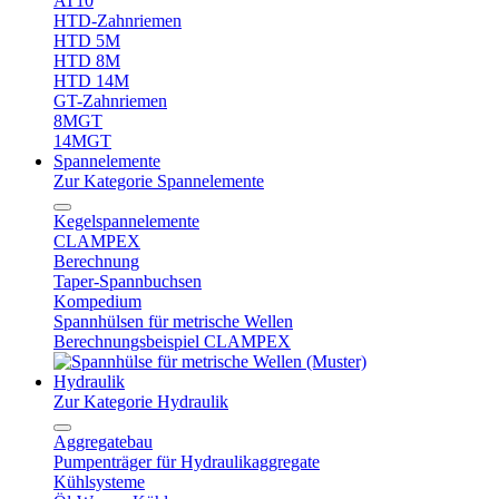
AT10
HTD-Zahnriemen
HTD 5M
HTD 8M
HTD 14M
GT-Zahnriemen
8MGT
14MGT
Spannelemente
Zur Kategorie Spannelemente
Kegelspannelemente
CLAMPEX
Berechnung
Taper-Spannbuchsen
Kompedium
Spannhülsen für metrische Wellen
Berechnungsbeispiel CLAMPEX
Hydraulik
Zur Kategorie Hydraulik
Aggregatebau
Pumpenträger für Hydraulikaggregate
Kühlsysteme