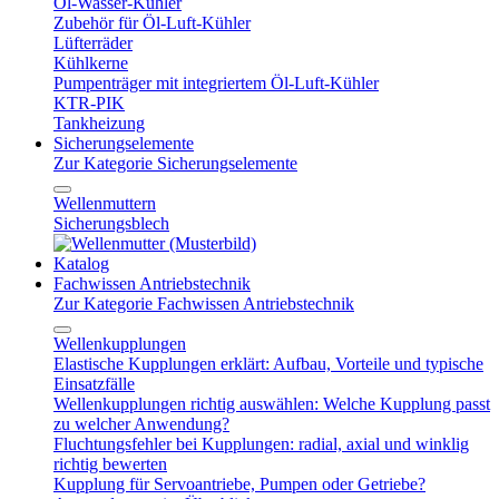
Öl-Wasser-Kühler
Zubehör für Öl-Luft-Kühler
Lüfterräder
Kühlkerne
Pumpenträger mit integriertem Öl-Luft-Kühler
KTR-PIK
Tankheizung
Sicherungselemente
Zur Kategorie Sicherungselemente
Wellenmuttern
Sicherungsblech
Katalog
Fachwissen Antriebstechnik
Zur Kategorie Fachwissen Antriebstechnik
Wellenkupplungen
Elastische Kupplungen erklärt: Aufbau, Vorteile und typische
Einsatzfälle
Wellenkupplungen richtig auswählen: Welche Kupplung passt
zu welcher Anwendung?
Fluchtungsfehler bei Kupplungen: radial, axial und winklig
richtig bewerten
Kupplung für Servoantriebe, Pumpen oder Getriebe?