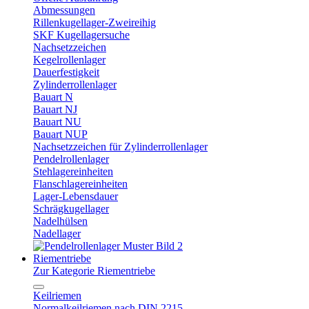
Abmessungen
Rillenkugellager-Zweireihig
SKF Kugellagersuche
Nachsetzzeichen
Kegelrollenlager
Dauerfestigkeit
Zylinderrollenlager
Bauart N
Bauart NJ
Bauart NU
Bauart NUP
Nachsetzzeichen für Zylinderrollenlager
Pendelrollenlager
Stehlagereinheiten
Flanschlagereinheiten
Lager-Lebensdauer
Schrägkugellager
Nadelhülsen
Nadellager
Riementriebe
Zur Kategorie Riementriebe
Keilriemen
Normalkeilriemen nach DIN 2215