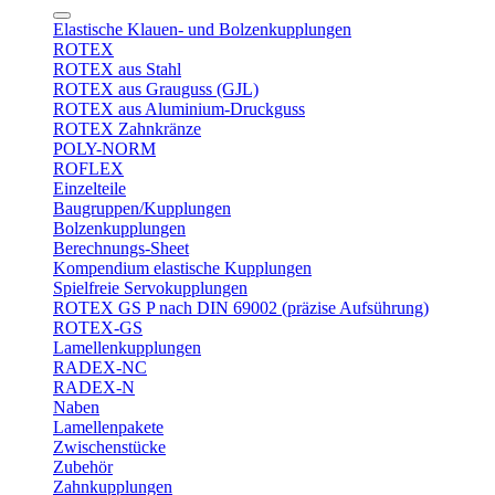
Elastische Klauen- und Bolzenkupplungen
ROTEX
ROTEX aus Stahl
ROTEX aus Grauguss (GJL)
ROTEX aus Aluminium-Druckguss
ROTEX Zahnkränze
POLY-NORM
ROFLEX
Einzelteile
Baugruppen/Kupplungen
Bolzenkupplungen
Berechnungs-Sheet
Kompendium elastische Kupplungen
Spielfreie Servokupplungen
ROTEX GS P nach DIN 69002 (präzise Aufsührung)
ROTEX-GS
Lamellenkupplungen
RADEX-NC
RADEX-N
Naben
Lamellenpakete
Zwischenstücke
Zubehör
Zahnkupplungen