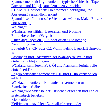
Spannelemente richtig montieren: typische Fehler bei Taper-
Buchsen und Kegelspannelementen vermeiden
CLAMPEX berechnen: Drehmomentübertragung und
Auslegung verständlich erklärt
Spannhülsen für metrische Wellen auswählen: Maße, Einsatz
und Montage
Wälzlager
Wälzlager auswählen: Lagerarten und typische
Einsatzbereiche im Vergleich
Rillenkugellager 2RS, 2Z oder offen? Die richtige
Ausführung wählen
Lagerluft C3, CN oder C2: Wann welche Lagerluft sinnvoll
ist
Passungen und Toleranzen bei Wälzlagern: Welle und
Gehäuse richtig auslegen
Wälzlager schmieren: Fett, Öl und Nachschmierintervalle
einfach erklärt
Lagerlebensdauer berechnen: L10 und L10h verständlich
erklärt
Wälzlager montieren: Einbaufehler vermeiden und
Standzeiten erhöhen
Wälzlager-Schadensbilder: Ursachen erkennen und Fehler
systematisch beheben
Riementriebe
Keilriemen auswählen: Normalkeilriemen oder