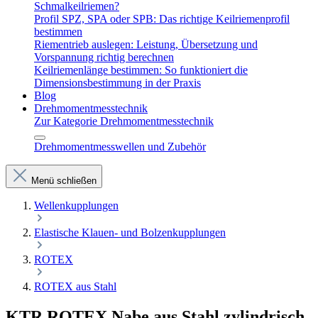
Schmalkeilriemen?
Profil SPZ, SPA oder SPB: Das richtige Keilriemenprofil
bestimmen
Riementrieb auslegen: Leistung, Übersetzung und
Vorspannung richtig berechnen
Keilriemenlänge bestimmen: So funktioniert die
Dimensionsbestimmung in der Praxis
Blog
Drehmomentmesstechnik
Zur Kategorie Drehmomentmesstechnik
Drehmomentmesswellen und Zubehör
Menü schließen
Wellenkupplungen
Elastische Klauen- und Bolzenkupplungen
ROTEX
ROTEX aus Stahl
KTR ROTEX Nabe aus Stahl zylindrisch