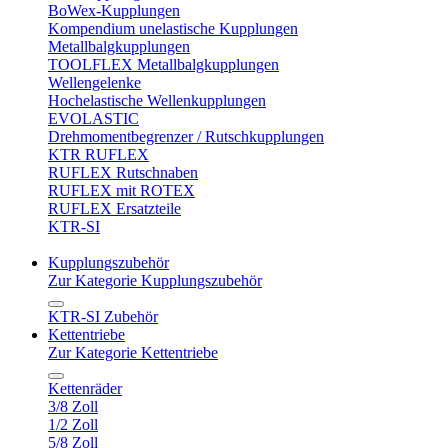
BoWex-Kupplungen
Kompendium unelastische Kupplungen
Metallbalgkupplungen
TOOLFLEX Metallbalgkupplungen
Wellengelenke
Hochelastische Wellenkupplungen
EVOLASTIC
Drehmomentbegrenzer / Rutschkupplungen
KTR RUFLEX
RUFLEX Rutschnaben
RUFLEX mit ROTEX
RUFLEX Ersatzteile
KTR-SI
Kupplungszubehör
Zur Kategorie Kupplungszubehör
KTR-SI Zubehör
Kettentriebe
Zur Kategorie Kettentriebe
Kettenräder
3/8 Zoll
1/2 Zoll
5/8 Zoll