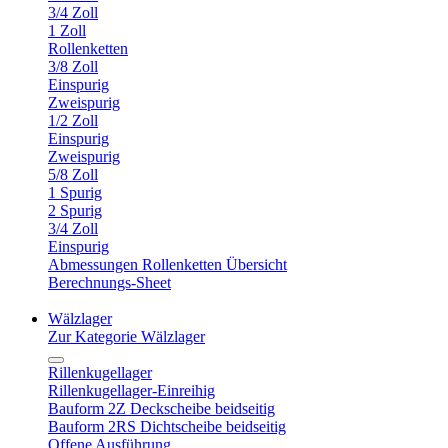
3/4 Zoll
1 Zoll
Rollenketten
3/8 Zoll
Einspurig
Zweispurig
1/2 Zoll
Einspurig
Zweispurig
5/8 Zoll
1 Spurig
2 Spurig
3/4 Zoll
Einspurig
Abmessungen Rollenketten Übersicht
Berechnungs-Sheet
Wälzlager
Zur Kategorie Wälzlager
Rillenkugellager
Rillenkugellager-Einreihig
Bauform 2Z Deckscheibe beidseitig
Bauform 2RS Dichtscheibe beidseitig
Offene Ausführung