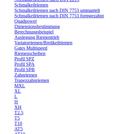
Schmalkeilriemen
Schmalkeilriemen nach DIN 7753 ummantelt
Schmalkeilriemen nach DIN 7753 formgezahnt
Quadpower
Dimensionsbestimmung
Berechnungsbeispiel
Auslegung Riementrieb
Variatorriemen/Breitkeilriemen
Gates Multispeed
Riemenscheiben
Profil SPZ
Profil SPA
Profil SPB
Zahnriemen
Trapezzahnriemen
MXL
XL
L
H
XH
T2.5
T5
T10
AT5