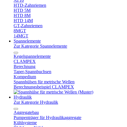
AT10
HTD-Zahnriemen
HTD 5M
HTD 8M
HTD 14M
GT-Zahnriemen
8MGT
14MGT
Spannelemente
Zur Kategorie Spannelemente
Kegelspannelemente
CLAMPEX
Berechnung
Taper-Spannbuchsen
Kompedium
Spannhülsen für metrische Wellen
Berechnungsbeispiel CLAMPEX
Hydraulik
Zur Kategorie Hydraulik
Aggregatebau
Pumpenträger für Hydraulikaggregate
Kühlsysteme