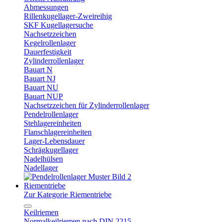
Abmessungen
Rillenkugellager-Zweireihig
SKF Kugellagersuche
Nachsetzzeichen
Kegelrollenlager
Dauerfestigkeit
Zylinderrollenlager
Bauart N
Bauart NJ
Bauart NU
Bauart NUP
Nachsetzzeichen für Zylinderrollenlager
Pendelrollenlager
Stehlagereinheiten
Flanschlagereinheiten
Lager-Lebensdauer
Schrägkugellager
Nadelhülsen
Nadellager
Riementriebe
Zur Kategorie Riementriebe
Keilriemen
Normalkeilriemen nach DIN 2215