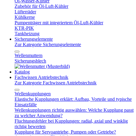
Öl-Wasser-Kühler
Zubehör für Öl-Luft-Kühler
Lüfterräder
Kühlkerne
Pumpenträger mit integriertem Öl-Luft-Kühler
KTR-PIK
Tankheizung
Sicherungselemente
Zur Kategorie Sicherungselemente
Wellenmuttern
Sicherungsblech
Katalog
Fachwissen Antriebstechnik
Zur Kategorie Fachwissen Antriebstechnik
Wellenkupplungen
Elastische Kupplungen erklärt: Aufbau, Vorteile und typische
Einsatzfälle
Wellenkupplungen richtig auswählen: Welche Kupplung passt
zu welcher Anwendung?
Fluchtungsfehler bei Kupplungen: radial, axial und winklig
richtig bewerten
Kupplung für Servoantriebe, Pumpen oder Getriebe?