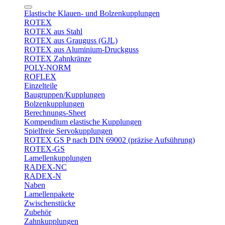
Elastische Klauen- und Bolzenkupplungen
ROTEX
ROTEX aus Stahl
ROTEX aus Grauguss (GJL)
ROTEX aus Aluminium-Druckguss
ROTEX Zahnkränze
POLY-NORM
ROFLEX
Einzelteile
Baugruppen/Kupplungen
Bolzenkupplungen
Berechnungs-Sheet
Kompendium elastische Kupplungen
Spielfreie Servokupplungen
ROTEX GS P nach DIN 69002 (präzise Aufsührung)
ROTEX-GS
Lamellenkupplungen
RADEX-NC
RADEX-N
Naben
Lamellenpakete
Zwischenstücke
Zubehör
Zahnkupplungen