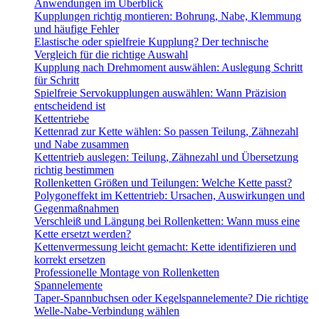
Anwendungen im Überblick
Kupplungen richtig montieren: Bohrung, Nabe, Klemmung
und häufige Fehler
Elastische oder spielfreie Kupplung? Der technische
Vergleich für die richtige Auswahl
Kupplung nach Drehmoment auswählen: Auslegung Schritt
für Schritt
Spielfreie Servokupplungen auswählen: Wann Präzision
entscheidend ist
Kettentriebe
Kettenrad zur Kette wählen: So passen Teilung, Zähnezahl
und Nabe zusammen
Kettentrieb auslegen: Teilung, Zähnezahl und Übersetzung
richtig bestimmen
Rollenketten Größen und Teilungen: Welche Kette passt?
Polygoneffekt im Kettentrieb: Ursachen, Auswirkungen und
Gegenmaßnahmen
Verschleiß und Längung bei Rollenketten: Wann muss eine
Kette ersetzt werden?
Kettenvermessung leicht gemacht: Kette identifizieren und
korrekt ersetzen
Professionelle Montage von Rollenketten
Spannelemente
Taper-Spannbuchsen oder Kegelspannelemente? Die richtige
Welle-Nabe-Verbindung wählen