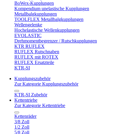
BoWex-Kupplungen
Kompendium unelastische Kupplungen
Metallbalgkupplungen
TOOLFLEX Metallbalgkupplungen
Wellengelenke
Hochelastische Wellenkupplungen
EVOLASTIC
Drehmomentbegrenzer / Rutschkupplungen
KTR RUFLEX
RUFLEX Rutschnaben
RUFLEX mit ROTEX
RUFLEX Ersatzteile
KTR-SI
Kupplungszubehör
Zur Kategorie Kupplungszubehör
KTR-SI Zubehör
Kettentriebe
Zur Kategorie Kettentriebe
Kettenräder
3/8 Zoll
1/2 Zoll
5/8 Zoll