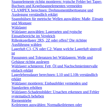
Spannelemente richtig montieren: typische Fehler bei Taper-
Buchsen und Kegelspannelementen vermeiden
CLAMPEX berechnen: Drehmomentübertragung und
Auslegung verständlich erklärt
Spannhülsen für metrische Wellen auswählen: Maße, Einsatz
und Montage
Wälzlager
Wälzlager auswählen: Lagerarten und typische
Einsatzbereiche im Vergleich
Rillenkugellager 2RS, 2Z oder offen? Die richtige
Ausführung wählen
Lagerluft C3, CN oder C2: Wann welche Lagerluft sinnvoll
ist
Passungen und Toleranzen bei Wälzlagern: Welle und
Gehäuse richtig auslegen
Wälzlager schmieren: Fett, Öl und Nachschmierintervalle
einfach erklärt
Lagerlebensdauer berechnen: L10 und L10h verständlich
erklärt
Wälzlager montieren: Einbaufehler vermeiden und
Standzeiten erhöhen
Wälzlager-Schadensbilder: Ursachen erkennen und Fehler
systematisch beheben
Riementriebe
Keilriemen auswählen: Normalkeilriemen oder