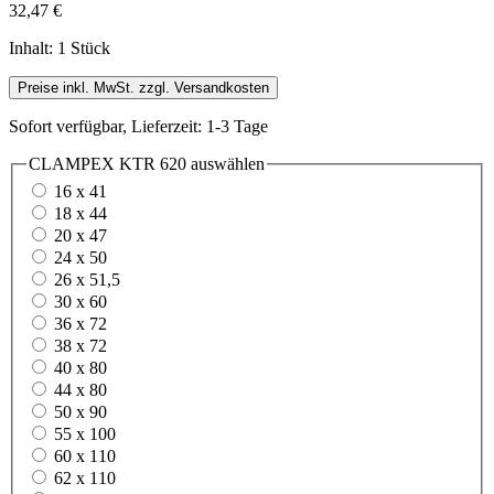
32,47 €
Inhalt:
1 Stück
Preise inkl. MwSt. zzgl. Versandkosten
Sofort verfügbar, Lieferzeit: 1-3 Tage
CLAMPEX KTR 620
auswählen
16 x 41
18 x 44
20 x 47
24 x 50
26 x 51,5
30 x 60
36 x 72
38 x 72
40 x 80
44 x 80
50 x 90
55 x 100
60 x 110
62 x 110