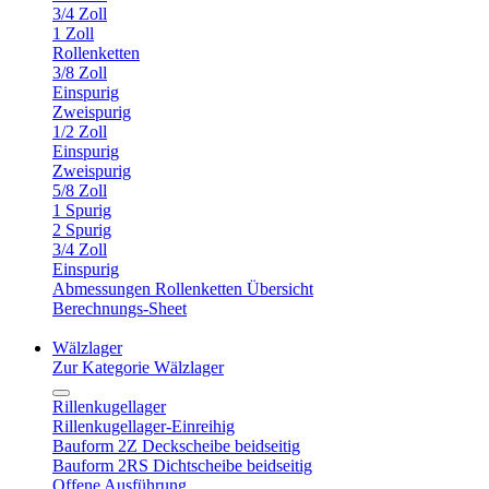
3/4 Zoll
1 Zoll
Rollenketten
3/8 Zoll
Einspurig
Zweispurig
1/2 Zoll
Einspurig
Zweispurig
5/8 Zoll
1 Spurig
2 Spurig
3/4 Zoll
Einspurig
Abmessungen Rollenketten Übersicht
Berechnungs-Sheet
Wälzlager
Zur Kategorie Wälzlager
Rillenkugellager
Rillenkugellager-Einreihig
Bauform 2Z Deckscheibe beidseitig
Bauform 2RS Dichtscheibe beidseitig
Offene Ausführung