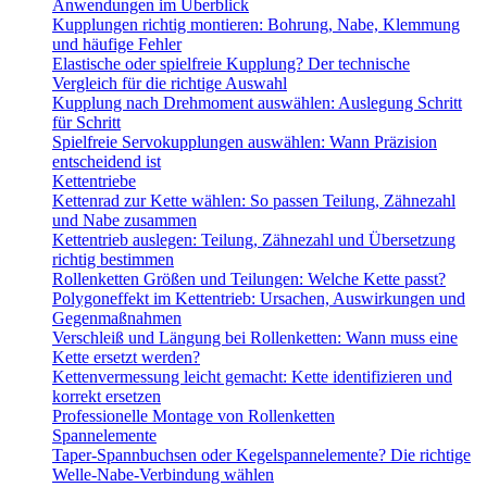
Anwendungen im Überblick
Kupplungen richtig montieren: Bohrung, Nabe, Klemmung
und häufige Fehler
Elastische oder spielfreie Kupplung? Der technische
Vergleich für die richtige Auswahl
Kupplung nach Drehmoment auswählen: Auslegung Schritt
für Schritt
Spielfreie Servokupplungen auswählen: Wann Präzision
entscheidend ist
Kettentriebe
Kettenrad zur Kette wählen: So passen Teilung, Zähnezahl
und Nabe zusammen
Kettentrieb auslegen: Teilung, Zähnezahl und Übersetzung
richtig bestimmen
Rollenketten Größen und Teilungen: Welche Kette passt?
Polygoneffekt im Kettentrieb: Ursachen, Auswirkungen und
Gegenmaßnahmen
Verschleiß und Längung bei Rollenketten: Wann muss eine
Kette ersetzt werden?
Kettenvermessung leicht gemacht: Kette identifizieren und
korrekt ersetzen
Professionelle Montage von Rollenketten
Spannelemente
Taper-Spannbuchsen oder Kegelspannelemente? Die richtige
Welle-Nabe-Verbindung wählen