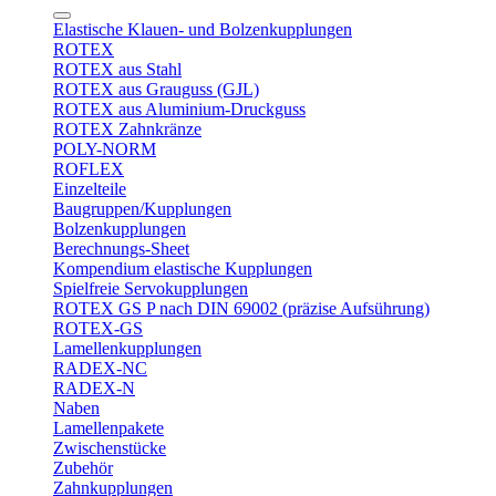
Elastische Klauen- und Bolzenkupplungen
ROTEX
ROTEX aus Stahl
ROTEX aus Grauguss (GJL)
ROTEX aus Aluminium-Druckguss
ROTEX Zahnkränze
POLY-NORM
ROFLEX
Einzelteile
Baugruppen/Kupplungen
Bolzenkupplungen
Berechnungs-Sheet
Kompendium elastische Kupplungen
Spielfreie Servokupplungen
ROTEX GS P nach DIN 69002 (präzise Aufsührung)
ROTEX-GS
Lamellenkupplungen
RADEX-NC
RADEX-N
Naben
Lamellenpakete
Zwischenstücke
Zubehör
Zahnkupplungen