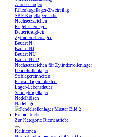
Abmessungen
Rillenkugellager-Zweireihig
SKF Kugellagersuche
Nachsetzzeichen
Kegelrollenlager
Dauerfestigkeit
Zylinderrollenlager
Bauart N
Bauart NJ
Bauart NU
Bauart NUP
Nachsetzzeichen für Zylinderrollenlager
Pendelrollenlager
Stehlagereinheiten
Flanschlagereinheiten
Lager-Lebensdauer
Schrägkugellager
Nadelhülsen
Nadellager
Riementriebe
Zur Kategorie Riementriebe
Keilriemen
Normalkeilriemen nach DIN 2215