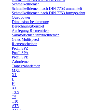
Schmalkeilriemen
Schmalkeilriemen nach DIN 7753 ummantelt
Schmalkeilriemen nach DIN 7753 formgezahnt
Quadpower
Dimensionsbestimmung
Berechnungsbeispiel
Auslegung Riementrieb
Variatorriemen/Breitkeilriemen
Gates Multispeed
Riemenscheiben
Profil SPZ
Profil SPA
Profil SPB
Zahnriemen
Trapezzahnriemen
MXL
XL
L
H
XH
T2.5
T5
T10
AT5