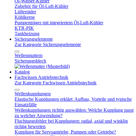
Öl-Wasser-Kühler
Zubehör für Öl-Luft-Kühler
Lüfterräder
Kühlkerne
Pumpenträger mit integriertem Öl-Luft-Kühler
KTR-PIK
Tankheizung
Sicherungselemente
Zur Kategorie Sicherungselemente
Wellenmuttern
Sicherungsblech
Katalog
Fachwissen Antriebstechnik
Zur Kategorie Fachwissen Antriebstechnik
Wellenkupplungen
Elastische Kupplungen erklärt: Aufbau, Vorteile und typische
Einsatzfälle
Wellenkupplungen richtig auswählen: Welche Kupplung passt
zu welcher Anwendung?
Fluchtungsfehler bei Kupplungen: radial, axial und winklig
richtig bewerten
Kupplung für Servoantriebe, Pumpen oder Getriebe?