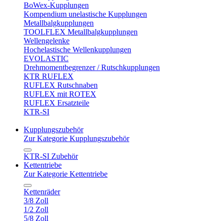
BoWex-Kupplungen
Kompendium unelastische Kupplungen
Metallbalgkupplungen
TOOLFLEX Metallbalgkupplungen
Wellengelenke
Hochelastische Wellenkupplungen
EVOLASTIC
Drehmomentbegrenzer / Rutschkupplungen
KTR RUFLEX
RUFLEX Rutschnaben
RUFLEX mit ROTEX
RUFLEX Ersatzteile
KTR-SI
Kupplungszubehör
Zur Kategorie Kupplungszubehör
KTR-SI Zubehör
Kettentriebe
Zur Kategorie Kettentriebe
Kettenräder
3/8 Zoll
1/2 Zoll
5/8 Zoll