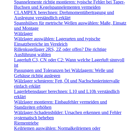
Spannelemente richtig montieren: typische Fehler bei Taper-
Buchsen und Kegelspannelementen vermeiden
CLAMPEX berechnen: Drehmomentübertragung und
Auslegung verständlich erklärt
Spannhülsen für metrische Wellen auswählen: Maße, Einsatz
und Montage
Wälzlager
Wälzlager auswählen: Lagerarten und typische
Einsatzbereiche im Vergleich
Rillenkugellager 2RS, 2Z oder offen? Die richtige
Ausführung wählen
Lagerluft C3, CN oder C2: Wann welche Lagerluft sinnvoll
ist
Passungen und Toleranzen bei Wälzlagern: Welle und
Gehäuse richtig auslegen
Wälzlager schmieren: Fett, Öl und Nachschmierintervalle
einfach erklärt
Lagerlebensdauer berechnen: L10 und L10h verständlich
erklärt
Wälzlager montieren: Einbaufehler vermeiden und
Standzeiten erhöhen
Wälzlager-Schadensbilder: Ursachen erkennen und Fehler
systematisch beheben
Riementriebe
Keilriemen auswählen: Normalkeilriemen oder