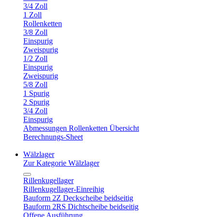
3/4 Zoll
1 Zoll
Rollenketten
3/8 Zoll
Einspurig
Zweispurig
1/2 Zoll
Einspurig
Zweispurig
5/8 Zoll
1 Spurig
2 Spurig
3/4 Zoll
Einspurig
Abmessungen Rollenketten Übersicht
Berechnungs-Sheet
Wälzlager
Zur Kategorie Wälzlager
Rillenkugellager
Rillenkugellager-Einreihig
Bauform 2Z Deckscheibe beidseitig
Bauform 2RS Dichtscheibe beidseitig
Offene Ausführung