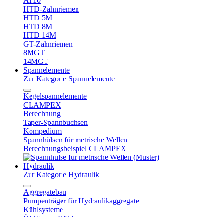
AT10
HTD-Zahnriemen
HTD 5M
HTD 8M
HTD 14M
GT-Zahnriemen
8MGT
14MGT
Spannelemente
Zur Kategorie Spannelemente
Kegelspannelemente
CLAMPEX
Berechnung
Taper-Spannbuchsen
Kompedium
Spannhülsen für metrische Wellen
Berechnungsbeispiel CLAMPEX
Hydraulik
Zur Kategorie Hydraulik
Aggregatebau
Pumpenträger für Hydraulikaggregate
Kühlsysteme