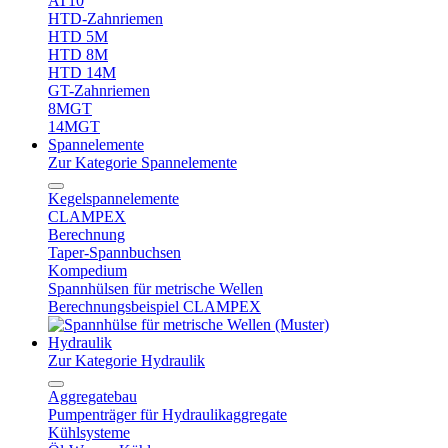
AT10
HTD-Zahnriemen
HTD 5M
HTD 8M
HTD 14M
GT-Zahnriemen
8MGT
14MGT
Spannelemente
Zur Kategorie Spannelemente
Kegelspannelemente
CLAMPEX
Berechnung
Taper-Spannbuchsen
Kompedium
Spannhülsen für metrische Wellen
Berechnungsbeispiel CLAMPEX
Hydraulik
Zur Kategorie Hydraulik
Aggregatebau
Pumpenträger für Hydraulikaggregate
Kühlsysteme