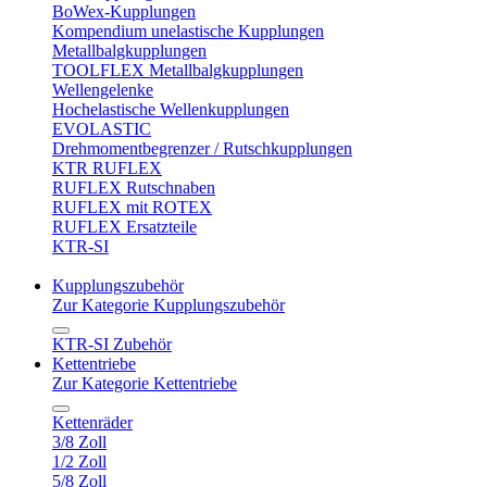
BoWex-Kupplungen
Kompendium unelastische Kupplungen
Metallbalgkupplungen
TOOLFLEX Metallbalgkupplungen
Wellengelenke
Hochelastische Wellenkupplungen
EVOLASTIC
Drehmomentbegrenzer / Rutschkupplungen
KTR RUFLEX
RUFLEX Rutschnaben
RUFLEX mit ROTEX
RUFLEX Ersatzteile
KTR-SI
Kupplungszubehör
Zur Kategorie Kupplungszubehör
KTR-SI Zubehör
Kettentriebe
Zur Kategorie Kettentriebe
Kettenräder
3/8 Zoll
1/2 Zoll
5/8 Zoll