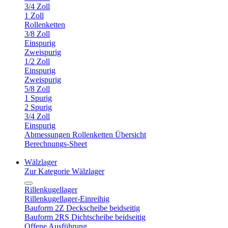
3/4 Zoll
1 Zoll
Rollenketten
3/8 Zoll
Einspurig
Zweispurig
1/2 Zoll
Einspurig
Zweispurig
5/8 Zoll
1 Spurig
2 Spurig
3/4 Zoll
Einspurig
Abmessungen Rollenketten Übersicht
Berechnungs-Sheet
Wälzlager
Zur Kategorie Wälzlager
Rillenkugellager
Rillenkugellager-Einreihig
Bauform 2Z Deckscheibe beidseitig
Bauform 2RS Dichtscheibe beidseitig
Offene Ausführung