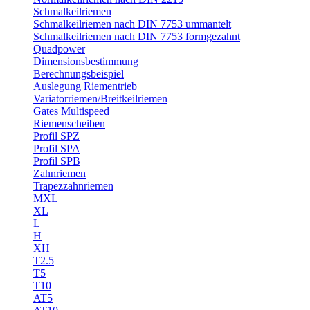
Schmalkeilriemen
Schmalkeilriemen nach DIN 7753 ummantelt
Schmalkeilriemen nach DIN 7753 formgezahnt
Quadpower
Dimensionsbestimmung
Berechnungsbeispiel
Auslegung Riementrieb
Variatorriemen/Breitkeilriemen
Gates Multispeed
Riemenscheiben
Profil SPZ
Profil SPA
Profil SPB
Zahnriemen
Trapezzahnriemen
MXL
XL
L
H
XH
T2.5
T5
T10
AT5