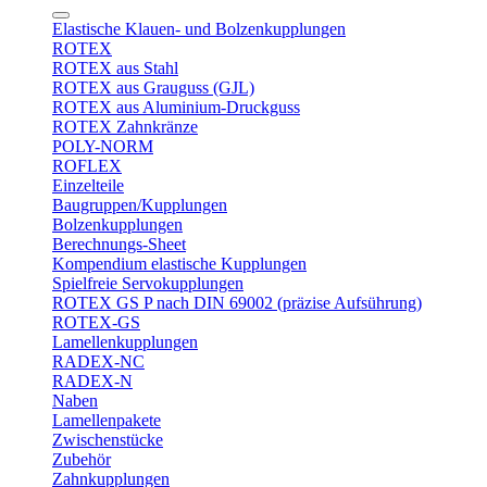
Elastische Klauen- und Bolzenkupplungen
ROTEX
ROTEX aus Stahl
ROTEX aus Grauguss (GJL)
ROTEX aus Aluminium-Druckguss
ROTEX Zahnkränze
POLY-NORM
ROFLEX
Einzelteile
Baugruppen/Kupplungen
Bolzenkupplungen
Berechnungs-Sheet
Kompendium elastische Kupplungen
Spielfreie Servokupplungen
ROTEX GS P nach DIN 69002 (präzise Aufsührung)
ROTEX-GS
Lamellenkupplungen
RADEX-NC
RADEX-N
Naben
Lamellenpakete
Zwischenstücke
Zubehör
Zahnkupplungen