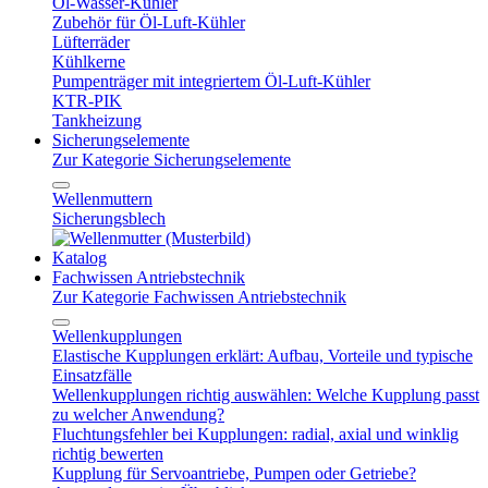
Öl-Wasser-Kühler
Zubehör für Öl-Luft-Kühler
Lüfterräder
Kühlkerne
Pumpenträger mit integriertem Öl-Luft-Kühler
KTR-PIK
Tankheizung
Sicherungselemente
Zur Kategorie Sicherungselemente
Wellenmuttern
Sicherungsblech
Katalog
Fachwissen Antriebstechnik
Zur Kategorie Fachwissen Antriebstechnik
Wellenkupplungen
Elastische Kupplungen erklärt: Aufbau, Vorteile und typische
Einsatzfälle
Wellenkupplungen richtig auswählen: Welche Kupplung passt
zu welcher Anwendung?
Fluchtungsfehler bei Kupplungen: radial, axial und winklig
richtig bewerten
Kupplung für Servoantriebe, Pumpen oder Getriebe?