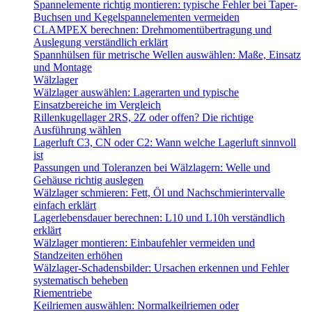
Spannelemente richtig montieren: typische Fehler bei Taper-
Buchsen und Kegelspannelementen vermeiden
CLAMPEX berechnen: Drehmomentübertragung und
Auslegung verständlich erklärt
Spannhülsen für metrische Wellen auswählen: Maße, Einsatz
und Montage
Wälzlager
Wälzlager auswählen: Lagerarten und typische
Einsatzbereiche im Vergleich
Rillenkugellager 2RS, 2Z oder offen? Die richtige
Ausführung wählen
Lagerluft C3, CN oder C2: Wann welche Lagerluft sinnvoll
ist
Passungen und Toleranzen bei Wälzlagern: Welle und
Gehäuse richtig auslegen
Wälzlager schmieren: Fett, Öl und Nachschmierintervalle
einfach erklärt
Lagerlebensdauer berechnen: L10 und L10h verständlich
erklärt
Wälzlager montieren: Einbaufehler vermeiden und
Standzeiten erhöhen
Wälzlager-Schadensbilder: Ursachen erkennen und Fehler
systematisch beheben
Riementriebe
Keilriemen auswählen: Normalkeilriemen oder