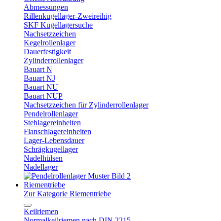
Abmessungen
Rillenkugellager-Zweireihig
SKF Kugellagersuche
Nachsetzzeichen
Kegelrollenlager
Dauerfestigkeit
Zylinderrollenlager
Bauart N
Bauart NJ
Bauart NU
Bauart NUP
Nachsetzzeichen für Zylinderrollenlager
Pendelrollenlager
Stehlagereinheiten
Flanschlagereinheiten
Lager-Lebensdauer
Schrägkugellager
Nadelhülsen
Nadellager
Riementriebe
Zur Kategorie Riementriebe
Keilriemen
Normalkeilriemen nach DIN 2215