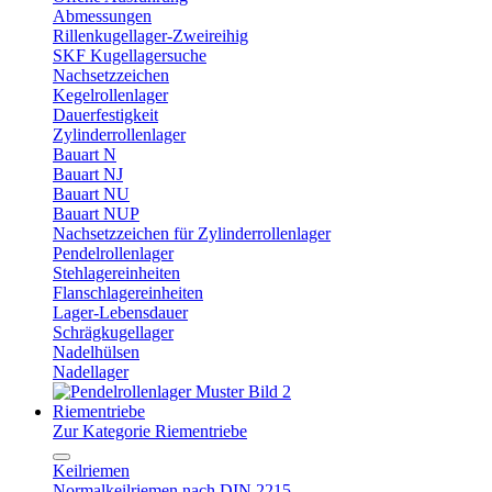
Abmessungen
Rillenkugellager-Zweireihig
SKF Kugellagersuche
Nachsetzzeichen
Kegelrollenlager
Dauerfestigkeit
Zylinderrollenlager
Bauart N
Bauart NJ
Bauart NU
Bauart NUP
Nachsetzzeichen für Zylinderrollenlager
Pendelrollenlager
Stehlagereinheiten
Flanschlagereinheiten
Lager-Lebensdauer
Schrägkugellager
Nadelhülsen
Nadellager
Riementriebe
Zur Kategorie Riementriebe
Keilriemen
Normalkeilriemen nach DIN 2215