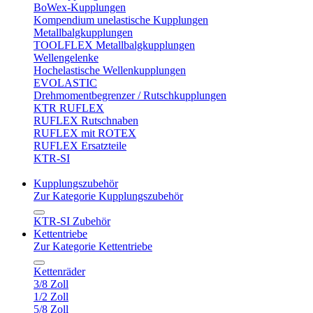
BoWex-Kupplungen
Kompendium unelastische Kupplungen
Metallbalgkupplungen
TOOLFLEX Metallbalgkupplungen
Wellengelenke
Hochelastische Wellenkupplungen
EVOLASTIC
Drehmomentbegrenzer / Rutschkupplungen
KTR RUFLEX
RUFLEX Rutschnaben
RUFLEX mit ROTEX
RUFLEX Ersatzteile
KTR-SI
Kupplungszubehör
Zur Kategorie Kupplungszubehör
KTR-SI Zubehör
Kettentriebe
Zur Kategorie Kettentriebe
Kettenräder
3/8 Zoll
1/2 Zoll
5/8 Zoll