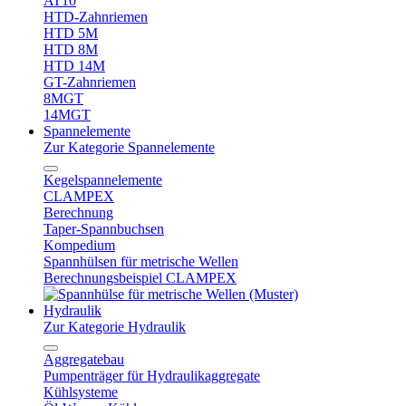
AT10
HTD-Zahnriemen
HTD 5M
HTD 8M
HTD 14M
GT-Zahnriemen
8MGT
14MGT
Spannelemente
Zur Kategorie Spannelemente
Kegelspannelemente
CLAMPEX
Berechnung
Taper-Spannbuchsen
Kompedium
Spannhülsen für metrische Wellen
Berechnungsbeispiel CLAMPEX
Hydraulik
Zur Kategorie Hydraulik
Aggregatebau
Pumpenträger für Hydraulikaggregate
Kühlsysteme