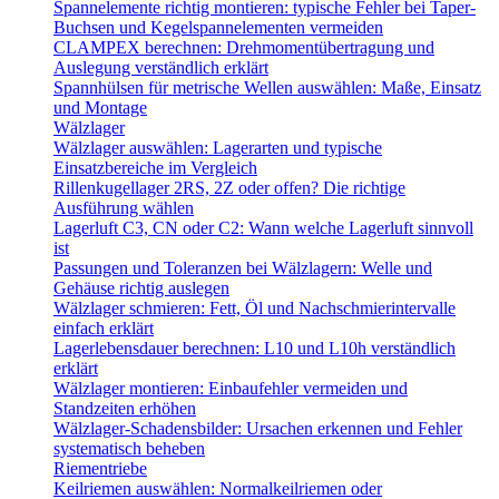
Spannelemente richtig montieren: typische Fehler bei Taper-
Buchsen und Kegelspannelementen vermeiden
CLAMPEX berechnen: Drehmomentübertragung und
Auslegung verständlich erklärt
Spannhülsen für metrische Wellen auswählen: Maße, Einsatz
und Montage
Wälzlager
Wälzlager auswählen: Lagerarten und typische
Einsatzbereiche im Vergleich
Rillenkugellager 2RS, 2Z oder offen? Die richtige
Ausführung wählen
Lagerluft C3, CN oder C2: Wann welche Lagerluft sinnvoll
ist
Passungen und Toleranzen bei Wälzlagern: Welle und
Gehäuse richtig auslegen
Wälzlager schmieren: Fett, Öl und Nachschmierintervalle
einfach erklärt
Lagerlebensdauer berechnen: L10 und L10h verständlich
erklärt
Wälzlager montieren: Einbaufehler vermeiden und
Standzeiten erhöhen
Wälzlager-Schadensbilder: Ursachen erkennen und Fehler
systematisch beheben
Riementriebe
Keilriemen auswählen: Normalkeilriemen oder