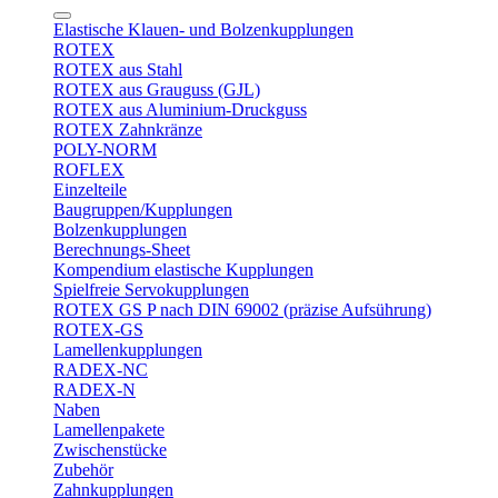
Elastische Klauen- und Bolzenkupplungen
ROTEX
ROTEX aus Stahl
ROTEX aus Grauguss (GJL)
ROTEX aus Aluminium-Druckguss
ROTEX Zahnkränze
POLY-NORM
ROFLEX
Einzelteile
Baugruppen/Kupplungen
Bolzenkupplungen
Berechnungs-Sheet
Kompendium elastische Kupplungen
Spielfreie Servokupplungen
ROTEX GS P nach DIN 69002 (präzise Aufsührung)
ROTEX-GS
Lamellenkupplungen
RADEX-NC
RADEX-N
Naben
Lamellenpakete
Zwischenstücke
Zubehör
Zahnkupplungen