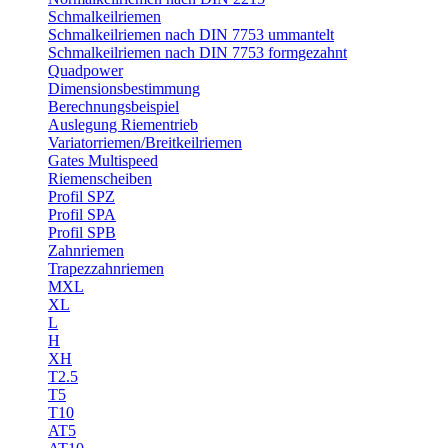
Schmalkeilriemen
Schmalkeilriemen nach DIN 7753 ummantelt
Schmalkeilriemen nach DIN 7753 formgezahnt
Quadpower
Dimensionsbestimmung
Berechnungsbeispiel
Auslegung Riementrieb
Variatorriemen/Breitkeilriemen
Gates Multispeed
Riemenscheiben
Profil SPZ
Profil SPA
Profil SPB
Zahnriemen
Trapezzahnriemen
MXL
XL
L
H
XH
T2.5
T5
T10
AT5