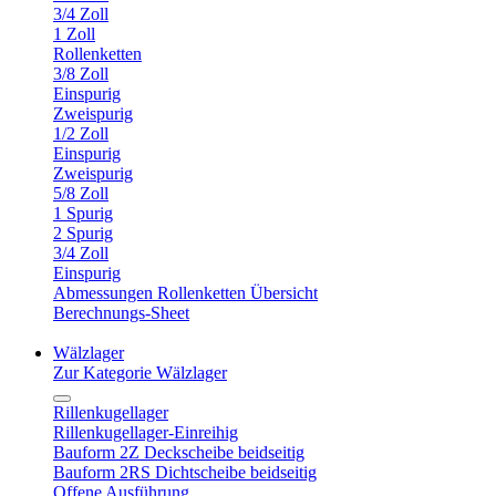
3/4 Zoll
1 Zoll
Rollenketten
3/8 Zoll
Einspurig
Zweispurig
1/2 Zoll
Einspurig
Zweispurig
5/8 Zoll
1 Spurig
2 Spurig
3/4 Zoll
Einspurig
Abmessungen Rollenketten Übersicht
Berechnungs-Sheet
Wälzlager
Zur Kategorie Wälzlager
Rillenkugellager
Rillenkugellager-Einreihig
Bauform 2Z Deckscheibe beidseitig
Bauform 2RS Dichtscheibe beidseitig
Offene Ausführung