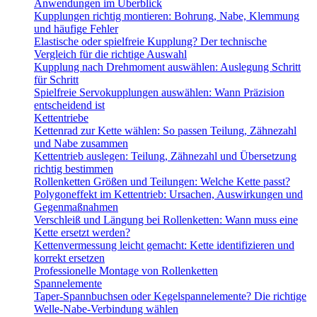
Anwendungen im Überblick
Kupplungen richtig montieren: Bohrung, Nabe, Klemmung
und häufige Fehler
Elastische oder spielfreie Kupplung? Der technische
Vergleich für die richtige Auswahl
Kupplung nach Drehmoment auswählen: Auslegung Schritt
für Schritt
Spielfreie Servokupplungen auswählen: Wann Präzision
entscheidend ist
Kettentriebe
Kettenrad zur Kette wählen: So passen Teilung, Zähnezahl
und Nabe zusammen
Kettentrieb auslegen: Teilung, Zähnezahl und Übersetzung
richtig bestimmen
Rollenketten Größen und Teilungen: Welche Kette passt?
Polygoneffekt im Kettentrieb: Ursachen, Auswirkungen und
Gegenmaßnahmen
Verschleiß und Längung bei Rollenketten: Wann muss eine
Kette ersetzt werden?
Kettenvermessung leicht gemacht: Kette identifizieren und
korrekt ersetzen
Professionelle Montage von Rollenketten
Spannelemente
Taper-Spannbuchsen oder Kegelspannelemente? Die richtige
Welle-Nabe-Verbindung wählen