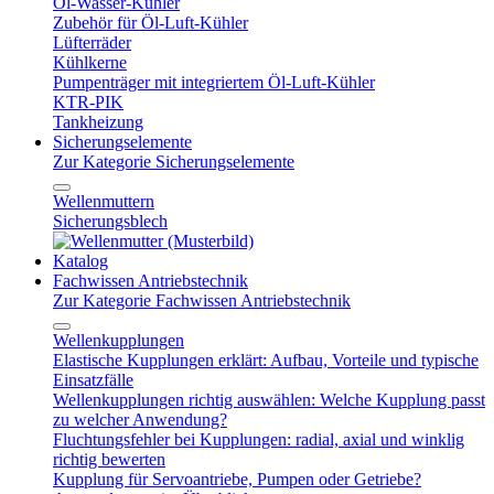
Öl-Wasser-Kühler
Zubehör für Öl-Luft-Kühler
Lüfterräder
Kühlkerne
Pumpenträger mit integriertem Öl-Luft-Kühler
KTR-PIK
Tankheizung
Sicherungselemente
Zur Kategorie Sicherungselemente
Wellenmuttern
Sicherungsblech
Katalog
Fachwissen Antriebstechnik
Zur Kategorie Fachwissen Antriebstechnik
Wellenkupplungen
Elastische Kupplungen erklärt: Aufbau, Vorteile und typische
Einsatzfälle
Wellenkupplungen richtig auswählen: Welche Kupplung passt
zu welcher Anwendung?
Fluchtungsfehler bei Kupplungen: radial, axial und winklig
richtig bewerten
Kupplung für Servoantriebe, Pumpen oder Getriebe?