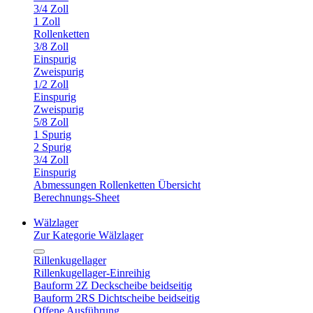
3/4 Zoll
1 Zoll
Rollenketten
3/8 Zoll
Einspurig
Zweispurig
1/2 Zoll
Einspurig
Zweispurig
5/8 Zoll
1 Spurig
2 Spurig
3/4 Zoll
Einspurig
Abmessungen Rollenketten Übersicht
Berechnungs-Sheet
Wälzlager
Zur Kategorie Wälzlager
Rillenkugellager
Rillenkugellager-Einreihig
Bauform 2Z Deckscheibe beidseitig
Bauform 2RS Dichtscheibe beidseitig
Offene Ausführung