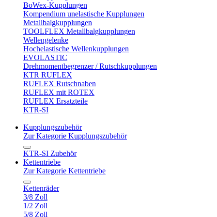
BoWex-Kupplungen
Kompendium unelastische Kupplungen
Metallbalgkupplungen
TOOLFLEX Metallbalgkupplungen
Wellengelenke
Hochelastische Wellenkupplungen
EVOLASTIC
Drehmomentbegrenzer / Rutschkupplungen
KTR RUFLEX
RUFLEX Rutschnaben
RUFLEX mit ROTEX
RUFLEX Ersatzteile
KTR-SI
Kupplungszubehör
Zur Kategorie Kupplungszubehör
KTR-SI Zubehör
Kettentriebe
Zur Kategorie Kettentriebe
Kettenräder
3/8 Zoll
1/2 Zoll
5/8 Zoll