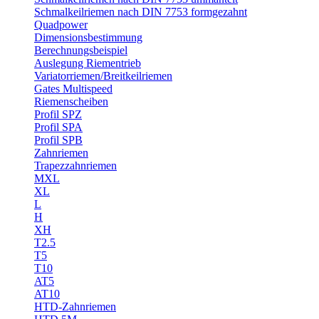
Schmalkeilriemen nach DIN 7753 formgezahnt
Quadpower
Dimensionsbestimmung
Berechnungsbeispiel
Auslegung Riementrieb
Variatorriemen/Breitkeilriemen
Gates Multispeed
Riemenscheiben
Profil SPZ
Profil SPA
Profil SPB
Zahnriemen
Trapezzahnriemen
MXL
XL
L
H
XH
T2.5
T5
T10
AT5
AT10
HTD-Zahnriemen