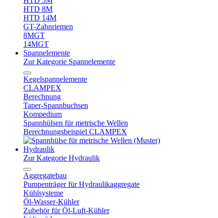
HTD 5M
HTD 8M
HTD 14M
GT-Zahnriemen
8MGT
14MGT
Spannelemente
Zur Kategorie Spannelemente
Kegelspannelemente
CLAMPEX
Berechnung
Taper-Spannbuchsen
Kompedium
Spannhülsen für metrische Wellen
Berechnungsbeispiel CLAMPEX
Hydraulik
Zur Kategorie Hydraulik
Aggregatebau
Pumpenträger für Hydraulikaggregate
Kühlsysteme
Öl-Wasser-Kühler
Zubehör für Öl-Luft-Kühler