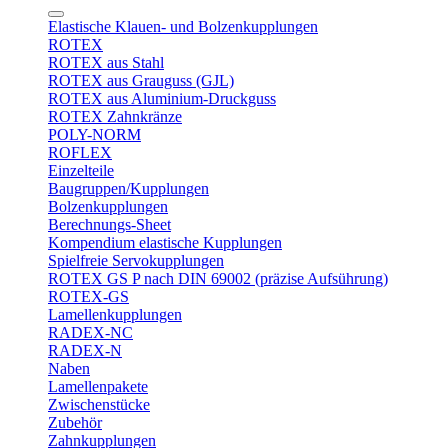
Elastische Klauen- und Bolzenkupplungen
ROTEX
ROTEX aus Stahl
ROTEX aus Grauguss (GJL)
ROTEX aus Aluminium-Druckguss
ROTEX Zahnkränze
POLY-NORM
ROFLEX
Einzelteile
Baugruppen/Kupplungen
Bolzenkupplungen
Berechnungs-Sheet
Kompendium elastische Kupplungen
Spielfreie Servokupplungen
ROTEX GS P nach DIN 69002 (präzise Aufsührung)
ROTEX-GS
Lamellenkupplungen
RADEX-NC
RADEX-N
Naben
Lamellenpakete
Zwischenstücke
Zubehör
Zahnkupplungen