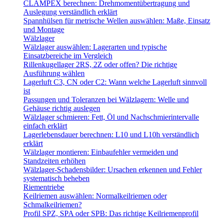
CLAMPEX berechnen: Drehmomentübertragung und
Auslegung verständlich erklärt
Spannhülsen für metrische Wellen auswählen: Maße, Einsatz
und Montage
Wälzlager
Wälzlager auswählen: Lagerarten und typische
Einsatzbereiche im Vergleich
Rillenkugellager 2RS, 2Z oder offen? Die richtige
Ausführung wählen
Lagerluft C3, CN oder C2: Wann welche Lagerluft sinnvoll
ist
Passungen und Toleranzen bei Wälzlagern: Welle und
Gehäuse richtig auslegen
Wälzlager schmieren: Fett, Öl und Nachschmierintervalle
einfach erklärt
Lagerlebensdauer berechnen: L10 und L10h verständlich
erklärt
Wälzlager montieren: Einbaufehler vermeiden und
Standzeiten erhöhen
Wälzlager-Schadensbilder: Ursachen erkennen und Fehler
systematisch beheben
Riementriebe
Keilriemen auswählen: Normalkeilriemen oder
Schmalkeilriemen?
Profil SPZ, SPA oder SPB: Das richtige Keilriemenprofil