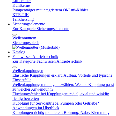
Lüfterräder
Kühlkerne
Pumpenträger mit integriertem Öl-Luft-Kühler
KTR-PIK
Tankheizung
Sicherungselemente
Zur Kategorie Sicherungselemente
Wellenmuttern
Sicherungsblech
Katalog
Fachwissen Antriebstechnik
Zur Kategorie Fachwissen Antriebstechnik
Wellenkupplungen
Elastische Kupplungen erklärt: Aufbau, Vorteile und typische
Einsatzfälle
Wellenkupplungen richtig auswählen: Welche Kupplung passt
zu welcher Anwendung?
Fluchtungsfehler bei Kupplungen: radial, axial und winklig
richtig bewerten
Kupplung für Servoantriebe, Pumpen oder Getriebe?
Anwendungen im Überblick
Kupplungen richtig montieren: Bohrung, Nabe, Klemmung