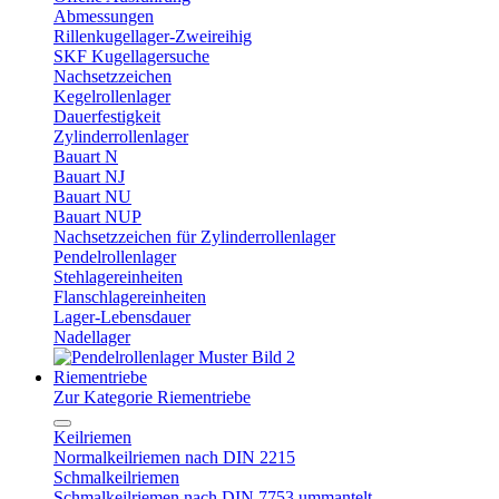
Abmessungen
Rillenkugellager-Zweireihig
SKF Kugellagersuche
Nachsetzzeichen
Kegelrollenlager
Dauerfestigkeit
Zylinderrollenlager
Bauart N
Bauart NJ
Bauart NU
Bauart NUP
Nachsetzzeichen für Zylinderrollenlager
Pendelrollenlager
Stehlagereinheiten
Flanschlagereinheiten
Lager-Lebensdauer
Nadellager
Riementriebe
Zur Kategorie Riementriebe
Keilriemen
Normalkeilriemen nach DIN 2215
Schmalkeilriemen
Schmalkeilriemen nach DIN 7753 ummantelt