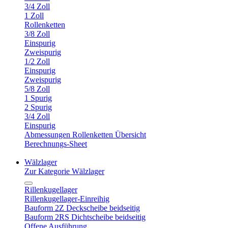
3/4 Zoll
1 Zoll
Rollenketten
3/8 Zoll
Einspurig
Zweispurig
1/2 Zoll
Einspurig
Zweispurig
5/8 Zoll
1 Spurig
2 Spurig
3/4 Zoll
Einspurig
Abmessungen Rollenketten Übersicht
Berechnungs-Sheet
Wälzlager
Zur Kategorie Wälzlager
Rillenkugellager
Rillenkugellager-Einreihig
Bauform 2Z Deckscheibe beidseitig
Bauform 2RS Dichtscheibe beidseitig
Offene Ausführung