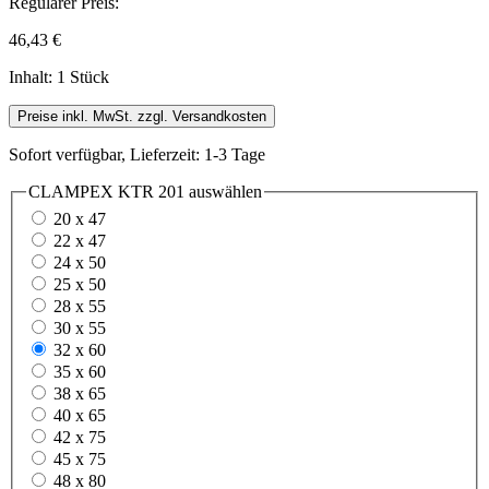
Regulärer Preis:
46,43 €
Inhalt:
1 Stück
Preise inkl. MwSt. zzgl. Versandkosten
Sofort verfügbar, Lieferzeit: 1-3 Tage
CLAMPEX KTR 201
auswählen
20 x 47
22 x 47
24 x 50
25 x 50
28 x 55
30 x 55
32 x 60
35 x 60
38 x 65
40 x 65
42 x 75
45 x 75
48 x 80