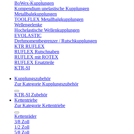
BoWex-Kupplungen
Kompendium unelastische Kupplungen
Metallbalgkupplungen
TOOLFLEX Metallbalgkupplungen
Wellengelenke
Hochelastische Wellenkupplungen
EVOLASTIC
Drehmomentbegrenzer / Rutschkupplungen
KTR RUFLEX
RUFLEX Rutschnaben
RUFLEX mit ROTEX
RUFLEX Ersatzteile
KTR-SI
Kupplungszubehör
Zur Kategorie Kupplungszubehör
KTR-SI Zubehör
Kettentriebe
Zur Kategorie Kettentriebe
Kettenräder
3/8 Zoll
1/2 Zoll
5/8 Zoll