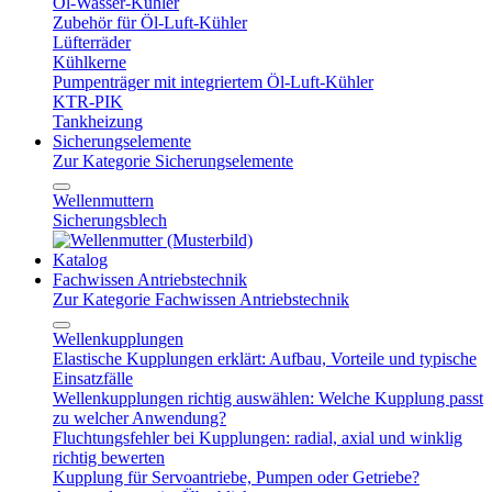
Öl-Wasser-Kühler
Zubehör für Öl-Luft-Kühler
Lüfterräder
Kühlkerne
Pumpenträger mit integriertem Öl-Luft-Kühler
KTR-PIK
Tankheizung
Sicherungselemente
Zur Kategorie Sicherungselemente
Wellenmuttern
Sicherungsblech
Katalog
Fachwissen Antriebstechnik
Zur Kategorie Fachwissen Antriebstechnik
Wellenkupplungen
Elastische Kupplungen erklärt: Aufbau, Vorteile und typische
Einsatzfälle
Wellenkupplungen richtig auswählen: Welche Kupplung passt
zu welcher Anwendung?
Fluchtungsfehler bei Kupplungen: radial, axial und winklig
richtig bewerten
Kupplung für Servoantriebe, Pumpen oder Getriebe?