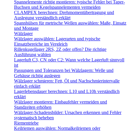
Spannelemente richtig montieren: typische Fehler bei Taper-
Buchsen und Kegelspannelementen vermeiden
CLAMPEX berechnen: Drehmomentübertragung und
Auslegung verständlich erklärt
Spannhülsen für metrische Wellen auswählen: Maße, Einsatz
und Montage
Wälzlager
Wälzlager auswählen: Lagerarten und typische
Einsatzbereiche im Vergleich
Rillenkugellager 2RS, 2Z oder offen? Die richtige
Ausführung wählen
Lagerluft C3, CN oder C2: Wann welche Lagerluft sinnvoll
ist
Passungen und Toleranzen bei Wälzlagern: Welle und
Gehäuse richtig auslegen
Wälzlager schmieren: Fett, Öl und Nachschmierintervalle
einfach erklärt
Lagerlebensdauer berechnen: L10 und L10h verständlich
erklärt
Wälzlager montieren: Einbaufehler vermeiden und
Standzeiten erhöhen
Wälzlager-Schadensbilder: Ursachen erkennen und Fehler
systematisch beheben
Riementriebe
Keilriemen auswählen: Normalkeilriemen oder