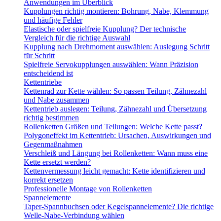
Anwendungen im Überblick
Kupplungen richtig montieren: Bohrung, Nabe, Klemmung
und häufige Fehler
Elastische oder spielfreie Kupplung? Der technische
Vergleich für die richtige Auswahl
Kupplung nach Drehmoment auswählen: Auslegung Schritt
für Schritt
Spielfreie Servokupplungen auswählen: Wann Präzision
entscheidend ist
Kettentriebe
Kettenrad zur Kette wählen: So passen Teilung, Zähnezahl
und Nabe zusammen
Kettentrieb auslegen: Teilung, Zähnezahl und Übersetzung
richtig bestimmen
Rollenketten Größen und Teilungen: Welche Kette passt?
Polygoneffekt im Kettentrieb: Ursachen, Auswirkungen und
Gegenmaßnahmen
Verschleiß und Längung bei Rollenketten: Wann muss eine
Kette ersetzt werden?
Kettenvermessung leicht gemacht: Kette identifizieren und
korrekt ersetzen
Professionelle Montage von Rollenketten
Spannelemente
Taper-Spannbuchsen oder Kegelspannelemente? Die richtige
Welle-Nabe-Verbindung wählen