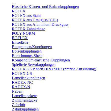
Elastische Klauen- und Bolzenkupplungen
ROTEX
ROTEX aus Stahl
ROTEX aus Grauguss (GJL)
ROTEX aus Aluminium-Druckguss
ROTEX Zahnkränze
POLY-NORM
ROFLEX
Einzelteile
Baugruppen/Kupplungen
Bolzenkupplungen
Berechnungs-Sheet
Kompendium elastische Kupplungen
Spielfreie Servokupplungen
ROTEX GS P nach DIN 69002 (präzise Aufsührung)
ROTEX-GS
Lamellenkupplungen
RADEX-NC
RADEX-N
Naben
Lamellenpakete
Zwischenstücke
Zubehör
Zahnkupplungen