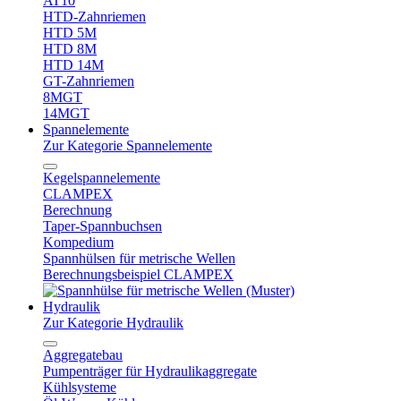
AT10
HTD-Zahnriemen
HTD 5M
HTD 8M
HTD 14M
GT-Zahnriemen
8MGT
14MGT
Spannelemente
Zur Kategorie Spannelemente
Kegelspannelemente
CLAMPEX
Berechnung
Taper-Spannbuchsen
Kompedium
Spannhülsen für metrische Wellen
Berechnungsbeispiel CLAMPEX
Hydraulik
Zur Kategorie Hydraulik
Aggregatebau
Pumpenträger für Hydraulikaggregate
Kühlsysteme