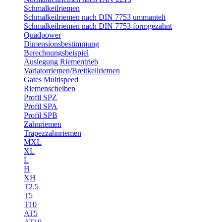
Schmalkeilriemen
Schmalkeilriemen nach DIN 7753 ummantelt
Schmalkeilriemen nach DIN 7753 formgezahnt
Quadpower
Dimensionsbestimmung
Berechnungsbeispiel
Auslegung Riementrieb
Variatorriemen/Breitkeilriemen
Gates Multispeed
Riemenscheiben
Profil SPZ
Profil SPA
Profil SPB
Zahnriemen
Trapezzahnriemen
MXL
XL
L
H
XH
T2.5
T5
T10
AT5