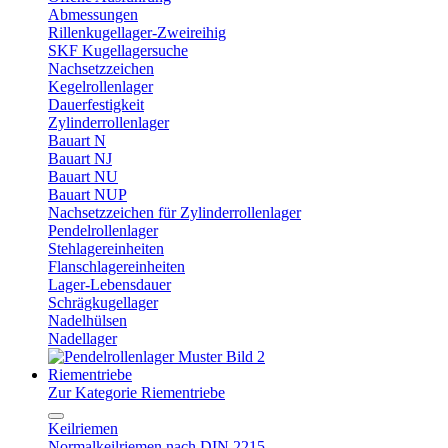
Abmessungen
Rillenkugellager-Zweireihig
SKF Kugellagersuche
Nachsetzzeichen
Kegelrollenlager
Dauerfestigkeit
Zylinderrollenlager
Bauart N
Bauart NJ
Bauart NU
Bauart NUP
Nachsetzzeichen für Zylinderrollenlager
Pendelrollenlager
Stehlagereinheiten
Flanschlagereinheiten
Lager-Lebensdauer
Schrägkugellager
Nadelhülsen
Nadellager
Riementriebe
Zur Kategorie Riementriebe
Keilriemen
Normalkeilriemen nach DIN 2215