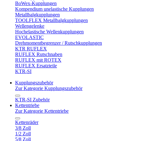
BoWex-Kupplungen
Kompendium unelastische Kupplungen
Metallbalgkupplungen
TOOLFLEX Metallbalgkupplungen
Wellengelenke
Hochelastische Wellenkupplungen
EVOLASTIC
Drehmomentbegrenzer / Rutschkupplungen
KTR RUFLEX
RUFLEX Rutschnaben
RUFLEX mit ROTEX
RUFLEX Ersatzteile
KTR-SI
Kupplungszubehör
Zur Kategorie Kupplungszubehör
KTR-SI Zubehör
Kettentriebe
Zur Kategorie Kettentriebe
Kettenräder
3/8 Zoll
1/2 Zoll
5/8 Zoll