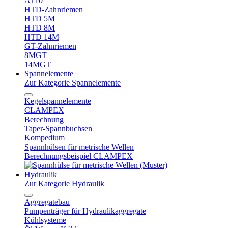
AT10
HTD-Zahnriemen
HTD 5M
HTD 8M
HTD 14M
GT-Zahnriemen
8MGT
14MGT
Spannelemente
Zur Kategorie Spannelemente
Kegelspannelemente
CLAMPEX
Berechnung
Taper-Spannbuchsen
Kompedium
Spannhülsen für metrische Wellen
Berechnungsbeispiel CLAMPEX
Hydraulik
Zur Kategorie Hydraulik
Aggregatebau
Pumpenträger für Hydraulikaggregate
Kühlsysteme