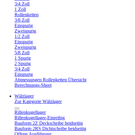
3/4 Zoll
1 Zoll
Rollenketten
3/8 Zoll
Einspurig
Zweispurig
1/2 Zoll
Einspurig
Zweispurig
5/8 Zoll
1 Spurig
2 Spurig
3/4 Zoll
Einspurig
Abmessungen Rollenketten Übersicht
Berechnungs-Sheet
Wälzlager
Zur Kategorie Wälzlager
Rillenkugellager
Rillenkugellager-Einreihig
Bauform 2Z Deckscheibe beidseitig
Bauform 2RS Dichtscheibe beidseitig
Offene Ausführung