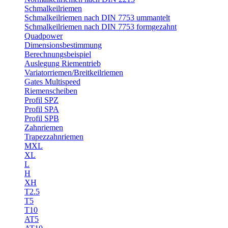
Schmalkeilriemen
Schmalkeilriemen nach DIN 7753 ummantelt
Schmalkeilriemen nach DIN 7753 formgezahnt
Quadpower
Dimensionsbestimmung
Berechnungsbeispiel
Auslegung Riementrieb
Variatorriemen/Breitkeilriemen
Gates Multispeed
Riemenscheiben
Profil SPZ
Profil SPA
Profil SPB
Zahnriemen
Trapezzahnriemen
MXL
XL
L
H
XH
T2.5
T5
T10
AT5