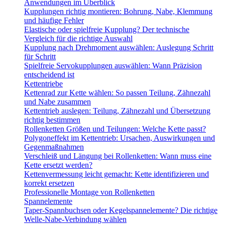
Anwendungen im Überblick
Kupplungen richtig montieren: Bohrung, Nabe, Klemmung
und häufige Fehler
Elastische oder spielfreie Kupplung? Der technische
Vergleich für die richtige Auswahl
Kupplung nach Drehmoment auswählen: Auslegung Schritt
für Schritt
Spielfreie Servokupplungen auswählen: Wann Präzision
entscheidend ist
Kettentriebe
Kettenrad zur Kette wählen: So passen Teilung, Zähnezahl
und Nabe zusammen
Kettentrieb auslegen: Teilung, Zähnezahl und Übersetzung
richtig bestimmen
Rollenketten Größen und Teilungen: Welche Kette passt?
Polygoneffekt im Kettentrieb: Ursachen, Auswirkungen und
Gegenmaßnahmen
Verschleiß und Längung bei Rollenketten: Wann muss eine
Kette ersetzt werden?
Kettenvermessung leicht gemacht: Kette identifizieren und
korrekt ersetzen
Professionelle Montage von Rollenketten
Spannelemente
Taper-Spannbuchsen oder Kegelspannelemente? Die richtige
Welle-Nabe-Verbindung wählen