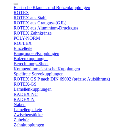
Elastische Klauen- und Bolzenkupplungen
ROTEX
ROTEX aus Stahl
ROTEX aus Grauguss (GJL)
ROTEX aus Aluminium-Druckguss
ROTEX Zahnkränze
POLY-NORM
ROFLEX
Einzelteile
Baugruppen/Kupplungen
Bolzenkupplungen
Berechnungs-Sheet
Kompendium elastische Kupplungen
Spielfreie Servokupplungen
ROTEX GS P nach DIN 69002 (präzise Aufsührung)
ROTEX-GS
Lamellenkupplungen
RADEX-NC
RADEX-N
Naben
Lamellenpakete
Zwischenstücke
Zubehör
Zahnkupplungen