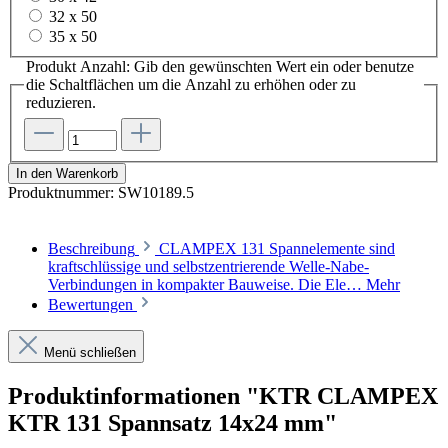
32 x 50
35 x 50
Produkt Anzahl: Gib den gewünschten Wert ein oder benutze
die Schaltflächen um die Anzahl zu erhöhen oder zu
reduzieren.
In den Warenkorb
Produktnummer:
SW10189.5
Beschreibung
CLAMPEX 131 Spannelemente sind
kraftschlüssige und selbstzentrierende Welle-Nabe-
Verbindungen in kompakter Bauweise. Die Ele…
Mehr
Bewertungen
Menü schließen
Produktinformationen "KTR CLAMPEX
KTR 131 Spannsatz 14x24 mm"