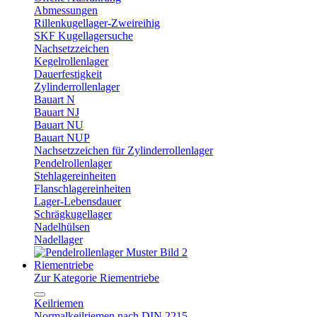
Abmessungen
Rillenkugellager-Zweireihig
SKF Kugellagersuche
Nachsetzzeichen
Kegelrollenlager
Dauerfestigkeit
Zylinderrollenlager
Bauart N
Bauart NJ
Bauart NU
Bauart NUP
Nachsetzzeichen für Zylinderrollenlager
Pendelrollenlager
Stehlagereinheiten
Flanschlagereinheiten
Lager-Lebensdauer
Schrägkugellager
Nadelhülsen
Nadellager
Riementriebe
Zur Kategorie Riementriebe
Keilriemen
Normalkeilriemen nach DIN 2215