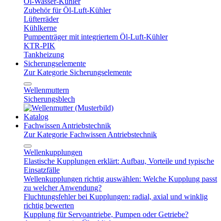
Öl-Wasser-Kühler
Zubehör für Öl-Luft-Kühler
Lüfterräder
Kühlkerne
Pumpenträger mit integriertem Öl-Luft-Kühler
KTR-PIK
Tankheizung
Sicherungselemente
Zur Kategorie Sicherungselemente
Wellenmuttern
Sicherungsblech
Katalog
Fachwissen Antriebstechnik
Zur Kategorie Fachwissen Antriebstechnik
Wellenkupplungen
Elastische Kupplungen erklärt: Aufbau, Vorteile und typische
Einsatzfälle
Wellenkupplungen richtig auswählen: Welche Kupplung passt
zu welcher Anwendung?
Fluchtungsfehler bei Kupplungen: radial, axial und winklig
richtig bewerten
Kupplung für Servoantriebe, Pumpen oder Getriebe?