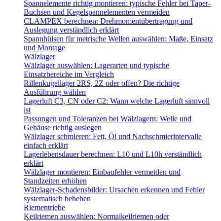
Spannelemente richtig montieren: typische Fehler bei Taper-
Buchsen und Kegelspannelementen vermeiden
CLAMPEX berechnen: Drehmomentübertragung und
Auslegung verständlich erklärt
Spannhülsen für metrische Wellen auswählen: Maße, Einsatz
und Montage
Wälzlager
Wälzlager auswählen: Lagerarten und typische
Einsatzbereiche im Vergleich
Rillenkugellager 2RS, 2Z oder offen? Die richtige
Ausführung wählen
Lagerluft C3, CN oder C2: Wann welche Lagerluft sinnvoll
ist
Passungen und Toleranzen bei Wälzlagern: Welle und
Gehäuse richtig auslegen
Wälzlager schmieren: Fett, Öl und Nachschmierintervalle
einfach erklärt
Lagerlebensdauer berechnen: L10 und L10h verständlich
erklärt
Wälzlager montieren: Einbaufehler vermeiden und
Standzeiten erhöhen
Wälzlager-Schadensbilder: Ursachen erkennen und Fehler
systematisch beheben
Riementriebe
Keilriemen auswählen: Normalkeilriemen oder