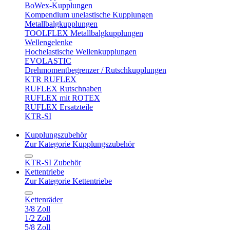
BoWex-Kupplungen
Kompendium unelastische Kupplungen
Metallbalgkupplungen
TOOLFLEX Metallbalgkupplungen
Wellengelenke
Hochelastische Wellenkupplungen
EVOLASTIC
Drehmomentbegrenzer / Rutschkupplungen
KTR RUFLEX
RUFLEX Rutschnaben
RUFLEX mit ROTEX
RUFLEX Ersatzteile
KTR-SI
Kupplungszubehör
Zur Kategorie Kupplungszubehör
KTR-SI Zubehör
Kettentriebe
Zur Kategorie Kettentriebe
Kettenräder
3/8 Zoll
1/2 Zoll
5/8 Zoll