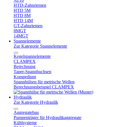
AT10
HTD-Zahnriemen
HTD 5M
HTD 8M
HTD 14M
GT-Zahnriemen
8MGT
14MGT
Spannelemente
Zur Kategorie Spannelemente
Kegelspannelemente
CLAMPEX
Berechnung
Taper-Spannbuchsen
Kompedium
Spannhülsen für metrische Wellen
Berechnungsbeispiel CLAMPEX
Hydraulik
Zur Kategorie Hydraulik
Aggregatebau
Pumpenträger für Hydraulikaggregate
Kühlsysteme