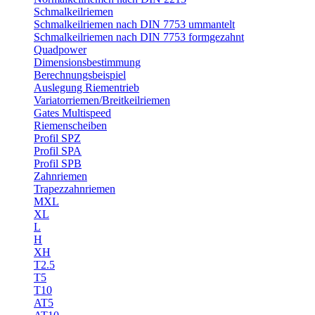
Schmalkeilriemen
Schmalkeilriemen nach DIN 7753 ummantelt
Schmalkeilriemen nach DIN 7753 formgezahnt
Quadpower
Dimensionsbestimmung
Berechnungsbeispiel
Auslegung Riementrieb
Variatorriemen/Breitkeilriemen
Gates Multispeed
Riemenscheiben
Profil SPZ
Profil SPA
Profil SPB
Zahnriemen
Trapezzahnriemen
MXL
XL
L
H
XH
T2.5
T5
T10
AT5