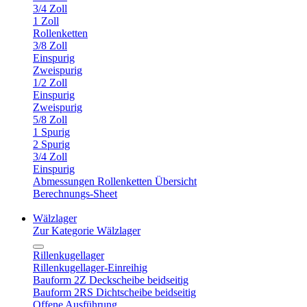
3/4 Zoll
1 Zoll
Rollenketten
3/8 Zoll
Einspurig
Zweispurig
1/2 Zoll
Einspurig
Zweispurig
5/8 Zoll
1 Spurig
2 Spurig
3/4 Zoll
Einspurig
Abmessungen Rollenketten Übersicht
Berechnungs-Sheet
Wälzlager
Zur Kategorie Wälzlager
Rillenkugellager
Rillenkugellager-Einreihig
Bauform 2Z Deckscheibe beidseitig
Bauform 2RS Dichtscheibe beidseitig
Offene Ausführung