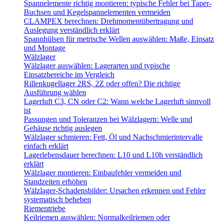
Spannelemente richtig montieren: typische Fehler bei Taper-
Buchsen und Kegelspannelementen vermeiden
CLAMPEX berechnen: Drehmomentübertragung und
Auslegung verständlich erklärt
Spannhülsen für metrische Wellen auswählen: Maße, Einsatz
und Montage
Wälzlager
Wälzlager auswählen: Lagerarten und typische
Einsatzbereiche im Vergleich
Rillenkugellager 2RS, 2Z oder offen? Die richtige
Ausführung wählen
Lagerluft C3, CN oder C2: Wann welche Lagerluft sinnvoll
ist
Passungen und Toleranzen bei Wälzlagern: Welle und
Gehäuse richtig auslegen
Wälzlager schmieren: Fett, Öl und Nachschmierintervalle
einfach erklärt
Lagerlebensdauer berechnen: L10 und L10h verständlich
erklärt
Wälzlager montieren: Einbaufehler vermeiden und
Standzeiten erhöhen
Wälzlager-Schadensbilder: Ursachen erkennen und Fehler
systematisch beheben
Riementriebe
Keilriemen auswählen: Normalkeilriemen oder