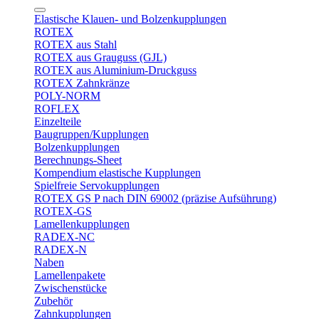
Elastische Klauen- und Bolzenkupplungen
ROTEX
ROTEX aus Stahl
ROTEX aus Grauguss (GJL)
ROTEX aus Aluminium-Druckguss
ROTEX Zahnkränze
POLY-NORM
ROFLEX
Einzelteile
Baugruppen/Kupplungen
Bolzenkupplungen
Berechnungs-Sheet
Kompendium elastische Kupplungen
Spielfreie Servokupplungen
ROTEX GS P nach DIN 69002 (präzise Aufsührung)
ROTEX-GS
Lamellenkupplungen
RADEX-NC
RADEX-N
Naben
Lamellenpakete
Zwischenstücke
Zubehör
Zahnkupplungen