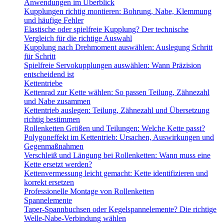
Anwendungen im Überblick
Kupplungen richtig montieren: Bohrung, Nabe, Klemmung
und häufige Fehler
Elastische oder spielfreie Kupplung? Der technische
Vergleich für die richtige Auswahl
Kupplung nach Drehmoment auswählen: Auslegung Schritt
für Schritt
Spielfreie Servokupplungen auswählen: Wann Präzision
entscheidend ist
Kettentriebe
Kettenrad zur Kette wählen: So passen Teilung, Zähnezahl
und Nabe zusammen
Kettentrieb auslegen: Teilung, Zähnezahl und Übersetzung
richtig bestimmen
Rollenketten Größen und Teilungen: Welche Kette passt?
Polygoneffekt im Kettentrieb: Ursachen, Auswirkungen und
Gegenmaßnahmen
Verschleiß und Längung bei Rollenketten: Wann muss eine
Kette ersetzt werden?
Kettenvermessung leicht gemacht: Kette identifizieren und
korrekt ersetzen
Professionelle Montage von Rollenketten
Spannelemente
Taper-Spannbuchsen oder Kegelspannelemente? Die richtige
Welle-Nabe-Verbindung wählen