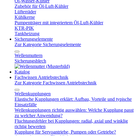
Öl-Wasser-Kühler
Zubehör für Öl-Luft-Kühler
Lüfterräder
Kühlkerne
Pumpenträger mit integriertem Öl-Luft-Kühler
KTR-PIK
Tankheizung
Sicherungselemente
Zur Kategorie Sicherungselemente
Wellenmuttern
Sicherungsblech
Katalog
Fachwissen Antriebstechnik
Zur Kategorie Fachwissen Antriebstechnik
Wellenkupplungen
Elastische Kupplungen erklärt: Aufbau, Vorteile und typische
Einsatzfälle
Wellenkupplungen richtig auswählen: Welche Kupplung passt
zu welcher Anwendung?
Fluchtungsfehler bei Kupplungen: radial, axial und winklig
richtig bewerten
Kupplung für Servoantriebe, Pumpen oder Getriebe?