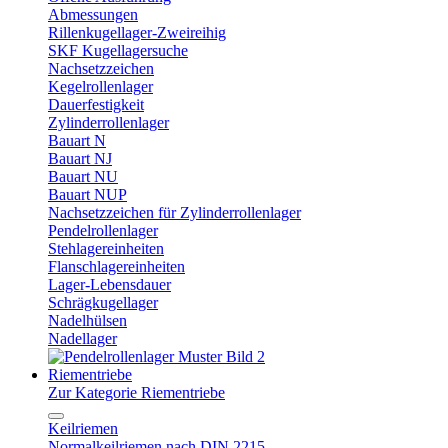
Abmessungen
Rillenkugellager-Zweireihig
SKF Kugellagersuche
Nachsetzzeichen
Kegelrollenlager
Dauerfestigkeit
Zylinderrollenlager
Bauart N
Bauart NJ
Bauart NU
Bauart NUP
Nachsetzzeichen für Zylinderrollenlager
Pendelrollenlager
Stehlagereinheiten
Flanschlagereinheiten
Lager-Lebensdauer
Schrägkugellager
Nadelhülsen
Nadellager
Riementriebe
Zur Kategorie Riementriebe
Keilriemen
Normalkeilriemen nach DIN 2215