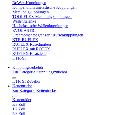
BoWex-Kupplungen
Kompendium unelastische Kupplungen
Metallbalgkupplungen
TOOLFLEX Metallbalgkupplungen
Wellengelenke
Hochelastische Wellenkupplungen
EVOLASTIC
Drehmomentbegrenzer / Rutschkupplungen
KTR RUFLEX
RUFLEX Rutschnaben
RUFLEX mit ROTEX
RUFLEX Ersatzteile
KTR-SI
Kupplungszubehör
Zur Kategorie Kupplungszubehör
KTR-SI Zubehör
Kettentriebe
Zur Kategorie Kettentriebe
Kettenräder
3/8 Zoll
1/2 Zoll
5/8 Zoll