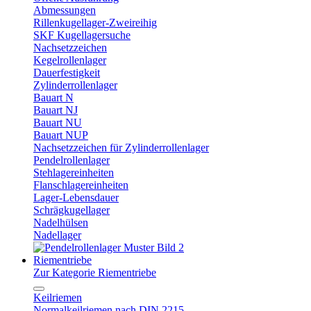
Abmessungen
Rillenkugellager-Zweireihig
SKF Kugellagersuche
Nachsetzzeichen
Kegelrollenlager
Dauerfestigkeit
Zylinderrollenlager
Bauart N
Bauart NJ
Bauart NU
Bauart NUP
Nachsetzzeichen für Zylinderrollenlager
Pendelrollenlager
Stehlagereinheiten
Flanschlagereinheiten
Lager-Lebensdauer
Schrägkugellager
Nadelhülsen
Nadellager
Riementriebe
Zur Kategorie Riementriebe
Keilriemen
Normalkeilriemen nach DIN 2215