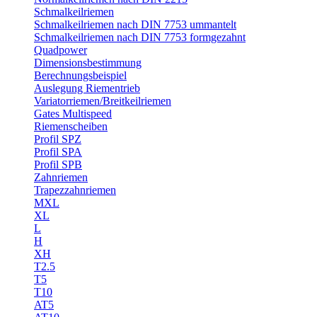
Schmalkeilriemen
Schmalkeilriemen nach DIN 7753 ummantelt
Schmalkeilriemen nach DIN 7753 formgezahnt
Quadpower
Dimensionsbestimmung
Berechnungsbeispiel
Auslegung Riementrieb
Variatorriemen/Breitkeilriemen
Gates Multispeed
Riemenscheiben
Profil SPZ
Profil SPA
Profil SPB
Zahnriemen
Trapezzahnriemen
MXL
XL
L
H
XH
T2.5
T5
T10
AT5