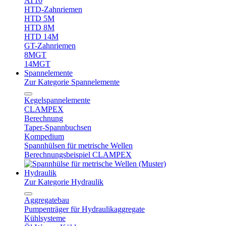
AT10
HTD-Zahnriemen
HTD 5M
HTD 8M
HTD 14M
GT-Zahnriemen
8MGT
14MGT
Spannelemente
Zur Kategorie Spannelemente
Kegelspannelemente
CLAMPEX
Berechnung
Taper-Spannbuchsen
Kompedium
Spannhülsen für metrische Wellen
Berechnungsbeispiel CLAMPEX
Hydraulik
Zur Kategorie Hydraulik
Aggregatebau
Pumpenträger für Hydraulikaggregate
Kühlsysteme