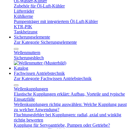
Öl-Wasser-Kühler
Zubehör für Öl-Luft-Kühler
Lüfterräder
Kühlkerne
Pumpenträger mit integriertem Öl-Luft-Kühler
KTR-PIK
Tankheizung
Sicherungselemente
Zur Kategorie Sicherungselemente
Wellenmuttern
Sicherungsblech
Katalog
Fachwissen Antriebstechnik
Zur Kategorie Fachwissen Antriebstechnik
Wellenkupplungen
Elastische Kupplungen erklärt: Aufbau, Vorteile und typische
Einsatzfälle
Wellenkupplungen richtig auswählen: Welche Kupplung passt
zu welcher Anwendung?
Fluchtungsfehler bei Kupplungen: radial, axial und winklig
richtig bewerten
Kupplung für Servoantriebe, Pumpen oder Getriebe?