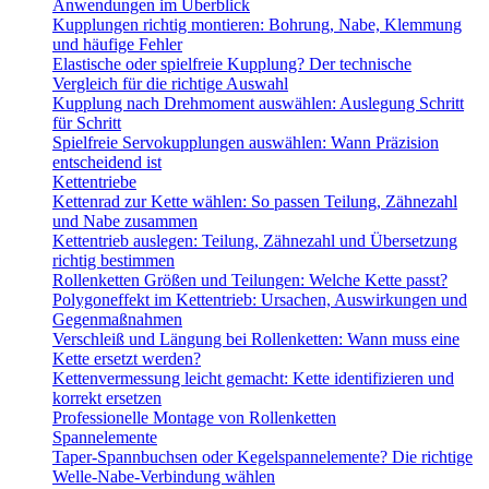
Anwendungen im Überblick
Kupplungen richtig montieren: Bohrung, Nabe, Klemmung
und häufige Fehler
Elastische oder spielfreie Kupplung? Der technische
Vergleich für die richtige Auswahl
Kupplung nach Drehmoment auswählen: Auslegung Schritt
für Schritt
Spielfreie Servokupplungen auswählen: Wann Präzision
entscheidend ist
Kettentriebe
Kettenrad zur Kette wählen: So passen Teilung, Zähnezahl
und Nabe zusammen
Kettentrieb auslegen: Teilung, Zähnezahl und Übersetzung
richtig bestimmen
Rollenketten Größen und Teilungen: Welche Kette passt?
Polygoneffekt im Kettentrieb: Ursachen, Auswirkungen und
Gegenmaßnahmen
Verschleiß und Längung bei Rollenketten: Wann muss eine
Kette ersetzt werden?
Kettenvermessung leicht gemacht: Kette identifizieren und
korrekt ersetzen
Professionelle Montage von Rollenketten
Spannelemente
Taper-Spannbuchsen oder Kegelspannelemente? Die richtige
Welle-Nabe-Verbindung wählen