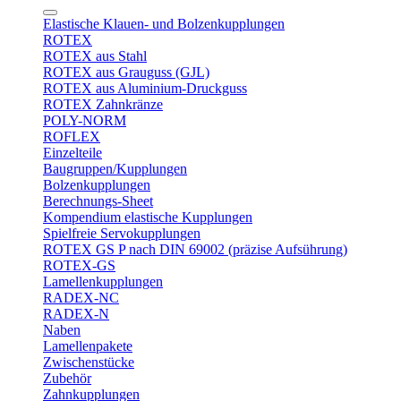
Elastische Klauen- und Bolzenkupplungen
ROTEX
ROTEX aus Stahl
ROTEX aus Grauguss (GJL)
ROTEX aus Aluminium-Druckguss
ROTEX Zahnkränze
POLY-NORM
ROFLEX
Einzelteile
Baugruppen/Kupplungen
Bolzenkupplungen
Berechnungs-Sheet
Kompendium elastische Kupplungen
Spielfreie Servokupplungen
ROTEX GS P nach DIN 69002 (präzise Aufsührung)
ROTEX-GS
Lamellenkupplungen
RADEX-NC
RADEX-N
Naben
Lamellenpakete
Zwischenstücke
Zubehör
Zahnkupplungen