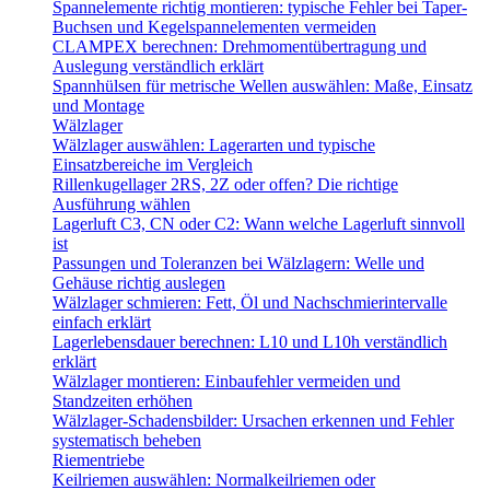
Spannelemente richtig montieren: typische Fehler bei Taper-
Buchsen und Kegelspannelementen vermeiden
CLAMPEX berechnen: Drehmomentübertragung und
Auslegung verständlich erklärt
Spannhülsen für metrische Wellen auswählen: Maße, Einsatz
und Montage
Wälzlager
Wälzlager auswählen: Lagerarten und typische
Einsatzbereiche im Vergleich
Rillenkugellager 2RS, 2Z oder offen? Die richtige
Ausführung wählen
Lagerluft C3, CN oder C2: Wann welche Lagerluft sinnvoll
ist
Passungen und Toleranzen bei Wälzlagern: Welle und
Gehäuse richtig auslegen
Wälzlager schmieren: Fett, Öl und Nachschmierintervalle
einfach erklärt
Lagerlebensdauer berechnen: L10 und L10h verständlich
erklärt
Wälzlager montieren: Einbaufehler vermeiden und
Standzeiten erhöhen
Wälzlager-Schadensbilder: Ursachen erkennen und Fehler
systematisch beheben
Riementriebe
Keilriemen auswählen: Normalkeilriemen oder