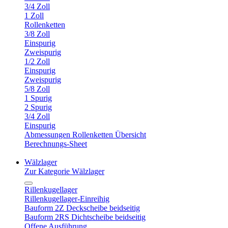
3/4 Zoll
1 Zoll
Rollenketten
3/8 Zoll
Einspurig
Zweispurig
1/2 Zoll
Einspurig
Zweispurig
5/8 Zoll
1 Spurig
2 Spurig
3/4 Zoll
Einspurig
Abmessungen Rollenketten Übersicht
Berechnungs-Sheet
Wälzlager
Zur Kategorie Wälzlager
Rillenkugellager
Rillenkugellager-Einreihig
Bauform 2Z Deckscheibe beidseitig
Bauform 2RS Dichtscheibe beidseitig
Offene Ausführung